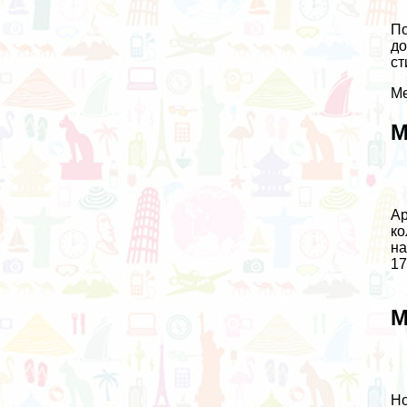
По
до
ст
Ме
М
Ар
ко
на
17
М
Но