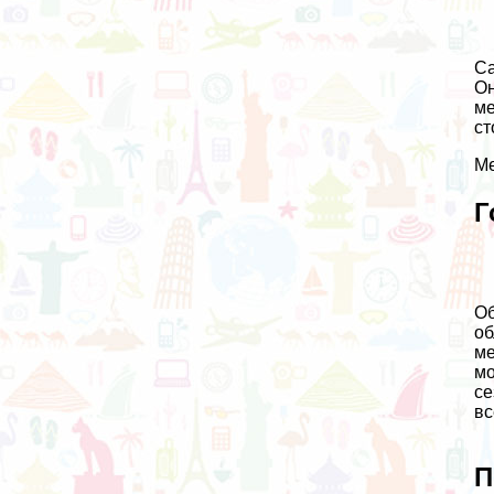
Са
Он
ме
ст
Ме
Г
Об
об
ме
мо
се
вс
П