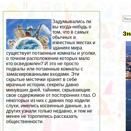
Задумывались ли
вы когда-нибудь о
том, что в самых
Зн
обычных и
известных местах и
зданиях мира
существует потаенные комнаты и уголки,
о точном расположении которых мало
кто осведомлен? И это не просто
подвалы или потаенные комнаты с
замаскированными входами. Эти
скрытые местечки хранят в себе
мрачные истории, секреты давно
минувших дней, тайники, скрывающие
свое содержимое от посторонних глаз. О
некоторых из них с давних пор ходили
слухи, имелись косвенные данные, а о
других узнали только недавно, и тем не
менее не торопились рассказать
общественности.