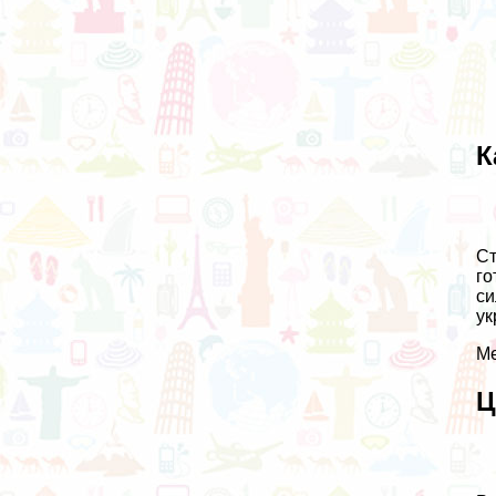
К
Ст
го
си
ук
Ме
Ц