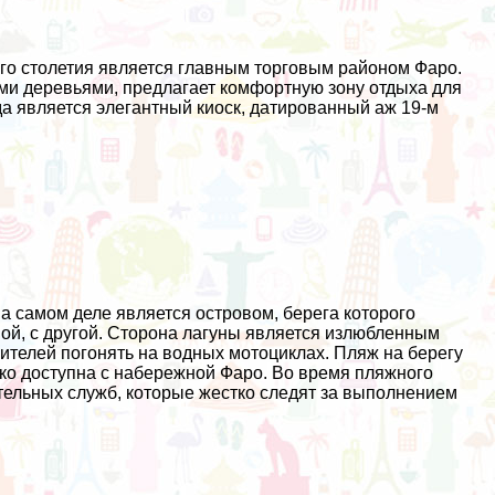
-го столетия является главным торговым районом Фаро.
ми деревьями, предлагает комфортную зону отдыха для
да является элегантный киоск, датированный аж 19-м
а самом деле является островом, берега которого
ной, с другой. Сторона лагуны является излюбленным
бителей погонять на водных мотоциклах. Пляж на берегу
гко доступна с набережной Фаро. Во время пляжного
ательных служб, которые жестко следят за выполнением