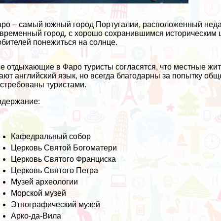
ро – самый южный город Португалии, расположенный недал
временный город, с хорошо сохранившимся историческим ц
бителей понежиться на солнце.
е отдыхающие в Фаро туристы согласятся, что местные жи
ают английский язык, но всегда благодарны за попытку об
стребованы туристами.
одержание:
Кафедральный собор
Церковь Святой Богоматери
Церковь Святого Франциска
Церковь Святого Петра
Музей археологии
Морской музей
Этнографический музей
Арко-да-Вила