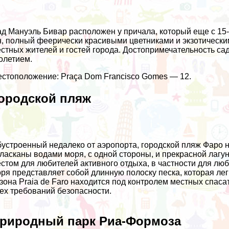
д Мануэль Бивар расположен у причала, который еще с 15
, полный феерически красивыми цветниками и экзотически
стных жителей и гостей города. Достопримечательность са
олетием.
стоположение: Praça Dom Francisco Gomes — 12.
ородской пляж
устроенный недалеко от аэропорта, городской пляж Фаро н
ласканы водами моря, с одной стороны, и прекрасной лагу
стом для любителей активного отдыха, в частности для лю
ря представляет собой длинную полоску песка, которая ле
зона Praia de Faro находится под контролем местных спас
ех требований безопасности.
риродный парк Риа-Формоза