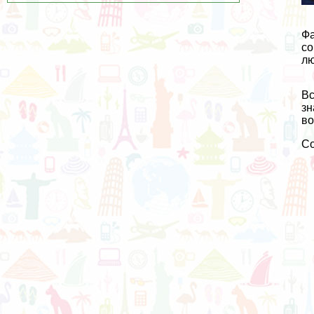
Фа
со
лю
Вс
зн
во
С