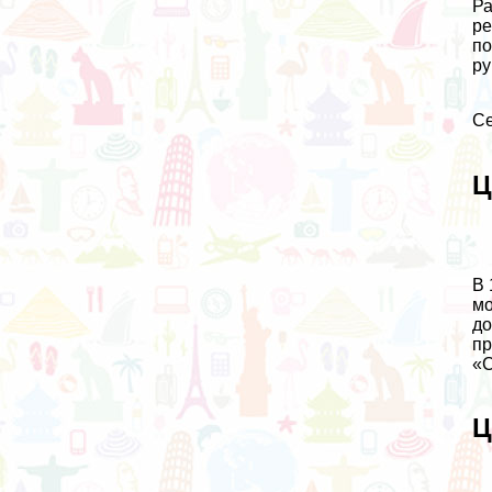
Ра
ре
по
ру
Се
Ц
В 
мо
до
пр
«С
Ц