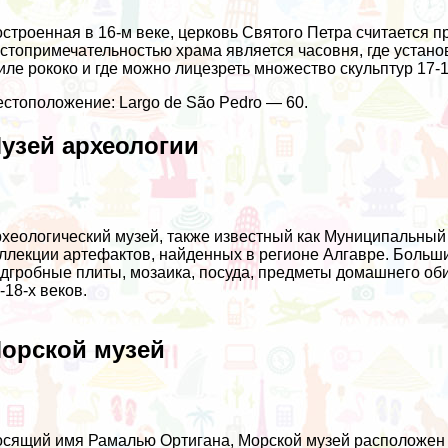
строенная в 16-м веке, церковь Святого Петра считается п
стопримечательностью храма является часовня, где устан
иле рококо и где можно лицезреть множество скульптур 17-1
стоположение: Largo de São Pedro — 60.
узей археологии
хеологический музей, также известный как Муниципальный
ллекции артефактов, найденных в регионе Алгавре. Больш
дгробные плиты, мозаика, посуда, предметы домашнего оби
-18-х веков.
орской музей
сящий имя Рамалью Ортигана, Морской музей расположен 