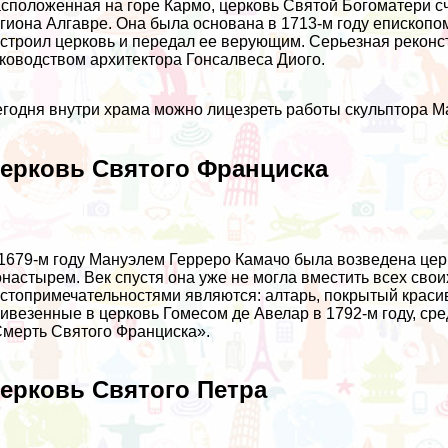
сположенная на горе Кармо, церковь Святой Богоматери с
гиона Алгавре. Она была основана в 1713-м году епископо
строил церковь и передал ее верующим. Серьезная реконст
ководством архитектора Гонсалвеса Диого.
годня внутри храма можно лицезреть работы скульптора М
ерковь Святого Франциска
1679-м году Мануэлем Герреро Камачо была возведена це
настырем. Век спустя она уже не могла вместить всех сво
стопримечательностями являются: алтарь, покрытый красив
ивезенные в церковь Гомесом де Авелар в 1792-м году, с
мерть Святого Франциска».
ерковь Святого Петра