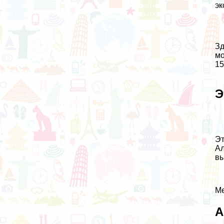
эк
Зд
мо
15
Э
Эт
Ал
вы
Ме
А