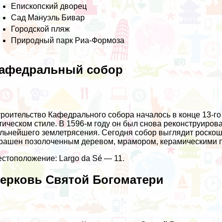
Епископский дворец
Сад Мануэль Бивар
Городской пляж
Природный парк Риа-Формоза
афедральный собор
роительство Кафедрального собора началось в конце 13-го 
тическом стиле. В 1596-м году он был снова реконструирова
льнейшего землетрясения. Сегодня собор выглядит роскош
рашен позолоченным деревом, мрамором, керамическими п
стоположение: Largo da Sé — 11.
ерковь Святой Богоматери