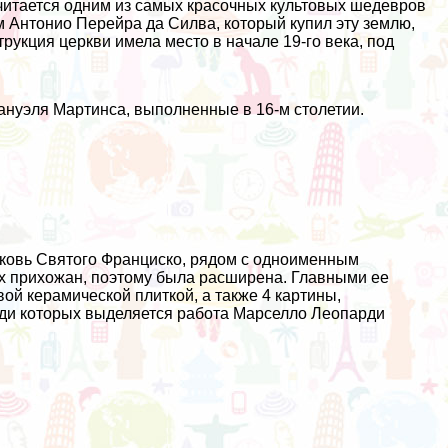
читается одним из самых красочных культовых шедевров
м Антонио Перейра да Силва, который купил эту землю,
рукция церкви имела место в начале 19-го века, под
ануэля Мартинса, выполненные в 16-м столетии.
рковь Святого Франциско, рядом с одноименным
их прихожан, поэтому была расширена. Главными ее
ой керамической плиткой, а также 4 картины,
реди которых выделяется работа Марселло Леопарди