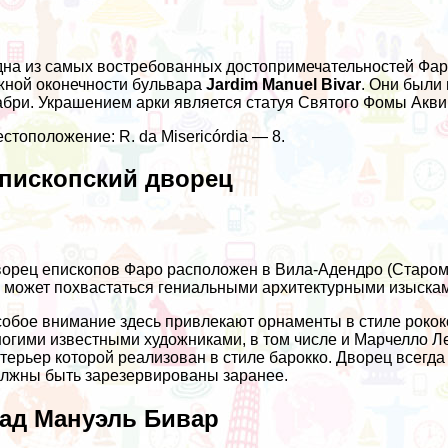
на из самых востребованных достопримечательностей Фаро
ной оконечности бульвара
Jardim Manuel Bivar
. Они были
бри. Украшением арки является статуя Святого Фомы Акви
стоположение: R. da Misericórdia — 8.
пископский дворец
орец епископов Фаро расположен в Вила-Адендро (Старом 
 может похвастаться гениальными архитектурными изысками
обое внимание здесь привлекают орнаменты в стиле рокок
огими известными художниками, в том числе и Марчелло Ле
терьер которой реализован в стиле барокко. Дворец всегд
лжны быть зарезервированы заранее.
ад Мануэль Бивар