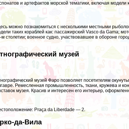
спонатов и артефактов морской тематики, включая модели 
есь можно познакомиться с несколькими местными рыболо
дели таких кораблей как: пассажирский Vasco da Gama; мот
-м столетии; военное судно, участвовавшее в обороне город
тнографический музей
нографический музей Фаро позволяет посетителям окунуть
гавре. Ремесленная промышленность, ткани, кружева и ко
ставок музея. Красив и интересен его интерьер, оформлен
стоположение: Praça da Liberdade — 2.
рко-да-Вила