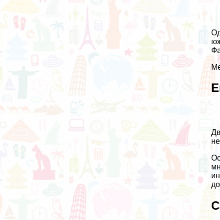
Од
юж
Фа
Ме
Е
Дв
не
Ос
мн
ин
до
С