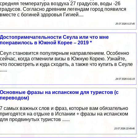
средняя температура воздуха 27 градусов, воды -26
градусов. Согласно древним легендам город появился
вместе с богиней здоровья Гигией....
25 07 2026 6:37:45
Достопримечательности Сеула или что мне
понравилось в Южной Корее – 2019 *
Сеул становится популярным направлением. Особенно
сейчас, когда отменили визы в Южную Корею. Узнайте,
что посмотреть и куда сходить, а также что купить в Сеуле
......
24 07 2026 6:41:19
Основные фразы на испанском для туристов (с
переводом)
7 самых важных слов и фраз, которые вам обязательно
пригодятся на отдыхе в Испании + фразы на испанском
для продвинутых туристов ......
23 07 2026 22:49:46