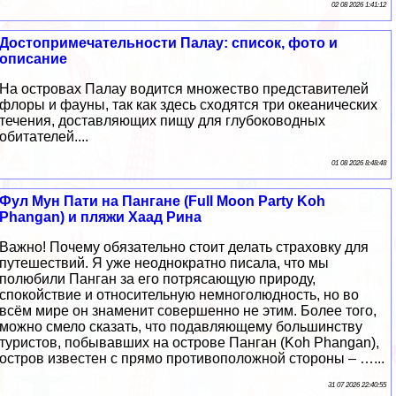
02 08 2026 1:41:12
Достопримечательности Палау: список, фото и
описание
На островах Палау водится множество представителей
флоры и фауны, так как здесь сходятся три океанических
течения, доставляющих пищу для глубоководных
обитателей....
01 08 2026 8:48:48
Фул Мун Пати на Пангане (Full Moon Party Koh
Phangan) и пляжи Хаад Рина
Важно! Почему обязательно стоит делать страховку для
путешествий. Я уже неоднократно писала, что мы
полюбили Панган за его потрясающую природу,
спокойствие и относительную немноголюдность, но во
всём мире он знаменит совершенно не этим. Более того,
можно смело сказать, что подавляющему большинству
туристов, побывавших на острове Панган (Koh Phangan),
остров известен с прямо противоположной стороны – …...
31 07 2026 22:40:55