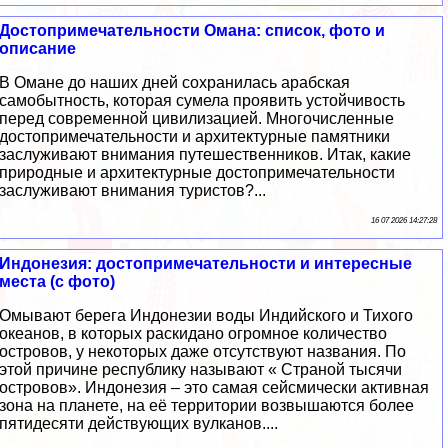
Достопримечательности Омана: список, фото и
описание
В Омане до наших дней сохранилась арабская
самобытность, которая сумела проявить устойчивость
перед современной цивилизацией. Многочисленные
достопримечательности и архитектурные памятники
заслуживают внимания путешественников. Итак, какие
природные и архитектурные достопримечательности
заслуживают внимания туристов?...
16 07 2026 14:27:28
Индонезия: достопримечательности и интересные
места (с фото)
Омывают берега Индонезии воды Индийского и Тихого
океанов, в которых раскидано огромное количество
островов, у некоторых даже отсутствуют названия. По
этой причине республику называют « Страной тысячи
островов». Индонезия – это самая сейсмически активная
зона на планете, на её территории возвышаются более
пятидесяти действующих вулканов....