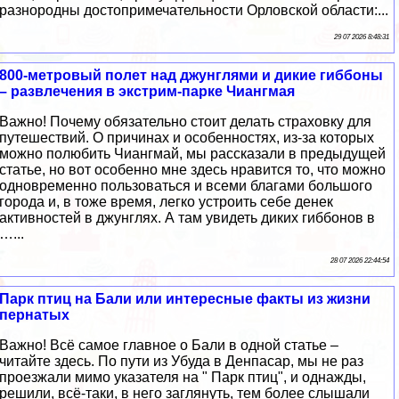
разнородны достопримечательности Орловской области:...
29 07 2026 8:48:31
800-метровый полет над джунглями и дикие гиббоны
– развлечения в экстрим-парке Чиангмая
Важно! Почему обязательно стоит делать страховку для
путешествий. О причинах и особенностях, из-за которых
можно полюбить Чиангмай, мы рассказали в предыдущей
статье, но вот особенно мне здесь нравится то, что можно
одновременно пользоваться и всеми благами большого
города и, в тоже время, легко устроить себе денек
активностей в джунглях. А там увидеть диких гиббонов в
…...
28 07 2026 22:44:54
Парк птиц на Бали или интересные факты из жизни
пернатых
Важно! Всё самое главное о Бали в одной статье –
читайте здесь. По пути из Убуда в Денпасар, мы не раз
проезжали мимо указателя на " Парк птиц", и однажды,
решили, всё-таки, в него заглянуть, тем более слышали