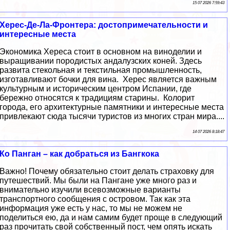
15 07 2026 7:59:43
Херес-Де-Ла-Фронтера: достопримечательности и
интересные места
Экономика Хереса стоит в основном на виноделии и
выращивании породистых андалузских коней. Здесь
развита стекольная и текстильная промышленность,
изготавливают бочки для вина. Херес является важным
культурным и историческим центром Испании, где
бережно относятся к традициям старины. Колорит
города, его архитектурные памятники и интересные места
привлекают сюда тысячи туристов из многих стран мира....
14 07 2026 8:18:47
Ко Панган – как добраться из Бангкока
Важно! Почему обязательно стоит делать страховку для
путешествий. Мы были на Пангане уже много раз и
внимательно изучили всевозможные варианты
транспортного сообщения с островом. Так как эта
информация уже есть у нас, то мы не можем не
поделиться ею, да и нам самим будет проще в следующий
раз прочитать свой собственный пост, чем опять искать