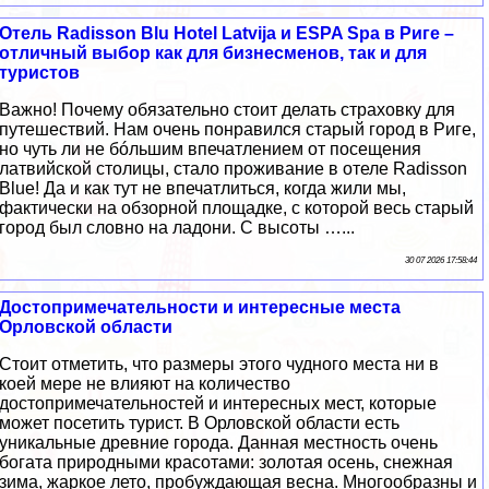
Отель Radisson Blu Hotel Latvija и ESPA Spa в Риге –
отличный выбор как для бизнесменов, так и для
туристов
Важно! Почему обязательно стоит делать страховку для
путешествий. Нам очень понравился старый город в Риге,
но чуть ли не бóльшим впечатлением от посещения
латвийской столицы, стало проживание в отеле Radisson
Blue! Да и как тут не впечатлиться, когда жили мы,
фактически на обзорной площадке, с которой весь старый
город был словно на ладони. С высоты …...
30 07 2026 17:58:44
Достопримечательности и интересные места
Орловской области
Стоит отметить, что размеры этого чудного места ни в
коей мере не влияют на количество
достопримечательностей и интересных мест, которые
может посетить турист. В Орловской области есть
уникальные древние города. Данная местность очень
богата природными красотами: золотая осень, снежная
зима, жаркое лето, пробуждающая весна. Многообразны и