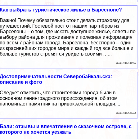
Как выбрать туристическое жилье в Барселоне?
Важно! Почему обязательно стоит делать страховку для
путешествий. Гостевой пост от наших партнёров из
Барселоны – о том, где искать доступное жильё, советы по
выбору района для проживания и полезная информация
по всем 7 районам города. Барселона, бесспорно – один
из красивейших городов мира и каждый год все больше и
больше туристов стремятся увидеть своими …...
06 08 2026 1:22:16
Достопримечательности Северобайкальска:
описание и фото
Следует отметить, что строителями города были в
основном ленинградского происхождения, об этом
напоминает памятник на привокзальной площади....
05 08 2026 5:16:44
Бали: отзывы и впечатления о сказочном острове, с
которого не хочется уезжать