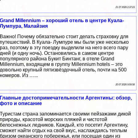
21 07 2026 2:37:23
Grand Millennium – хороший отель в центре Куала-
Лумпура, Малайзия
Важно! Почему обязательно стоит делать страховку для
путешествий. В Куала- Лумпуре мы были уже несколько
раз, поэтому в эту поездку выделили на него всего пару
дней (и одну ночь). Остановились в самом центре
популярного района Букит Бинтанг, в отеле Grand
Millennium, входящем в группу Millennium hotels – это
довольно крупный пятизвёздочный отель, почти на 500
номеров. Из …...
20 07 2026 9:59:58
Главные достопримечательности Аргентины: обзор,
фото и описание
Туристам страна запоминается своими пейзажами дикой
природы, красотой морских пляжей и чистотой
белоснежных ледников. Каждый, кто посетит Аргентину,
сможет найти отдых на свой вкус, наслаждаясь теплым
бризом океанского побережья, или посещая один из