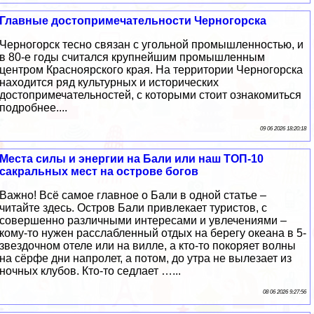
Главные достопримечательности Черногорска
Черногорск тесно связан с угольной промышленностью, и
в 80-е годы считался крупнейшим промышленным
центром Красноярского края. На территории Черногорска
находится ряд культурных и исторических
достопримечательностей, с которыми стоит ознакомиться
подробнее....
09 06 2026 18:20:18
Места силы и энергии на Бали или наш ТОП-10
сакральных мест на острове богов
Важно! Всё самое главное о Бали в одной статье –
читайте здесь. Остров Бали привлекает туристов, с
совершенно различными интересами и увлечениями –
кому-то нужен расслабленный отдых на берегу океана в 5-
звездочном отеле или на вилле, а кто-то покоряет волны
на сёрфе дни напролет, а потом, до утра не вылезает из
ночных клубов. Кто-то седлает …...
08 06 2026 9:27:56