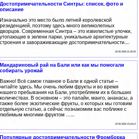
Достопримечательности Синтры: список, фото и
описание
Изначально это место было летней королевской
резиденцией, поэтому здесь много великолепных
дворцов. Современная Синтра – это извилистые улочки,
утопающие в зелени парки, уникальные архитектурные
строения и завораживающие достопримечательности....
26 06 2026 21:30:35
Мандариновый рай на Бали или как мы помогали
собирать урожай
Важно! Всё самое главное о Бали в одной статье –
читайте здесь. Мы очень любим фрукты и во время
нашего пребывания на Бали, употребляем их в больших
количествах. В основном – это папайи, манго, ананасы, а
также более экзотические фрукты, о которых мы готовим
отдельную статью, а сейчас познакомим вас поближе с
любимым многими фруктом …...
25 06 2026 15:18:13
Популярные достопримечательности Фромборка