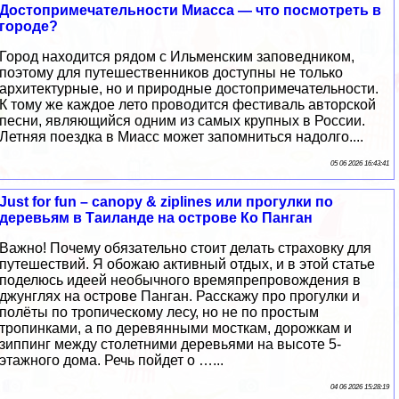
Достопримечательности Миасса — что посмотреть в
городе?
Город находится рядом с Ильменским заповедником,
поэтому для путешественников доступны не только
архитектурные, но и природные достопримечательности.
К тому же каждое лето проводится фестиваль авторской
песни, являющийся одним из самых крупных в России.
Летняя поездка в Миасс может запомниться надолго....
05 06 2026 16:43:41
Just for fun – canopy & ziplines или прогулки по
деревьям в Таиланде на острове Ко Панган
Важно! Почему обязательно стоит делать страховку для
путешествий. Я обожаю активный отдых, и в этой статье
поделюсь идеей необычного времяпрепровождения в
джунглях на острове Панган. Расскажу про прогулки и
полёты по тропическому лесу, но не по простым
тропинками, а по деревянными мосткам, дорожкам и
зиппинг между столетними деревьями на высоте 5-
этажного дома. Речь пойдет о …...
04 06 2026 15:28:19