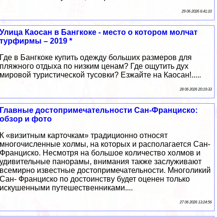
29 06 2026 6:41:10
Улица Каосан в Бангкоке - место о котором молчат
турфирмы – 2019 *
Где в Бангкоке купить одежду больших размеров для
пляжного отдыха по низким ценам? Где ощутить дух
мировой туристической тусовки? Езжайте на Каосан!.....
28 06 2026 20:19:33
Главные достопримечательности Сан-Франциско:
обзор и фото
К «визитным карточкам» традиционно относят
многочисленные холмы, на которых и располагается Сан-
Франциско. Несмотря на большое количество холмов и
удивительные панорамы, внимания также заслуживают
всемирно известные достопримечательности. Многоликий
Сан- Франциско по достоинству будет оценен только
искушенными путешественниками....
27 06 2026 13:24:56