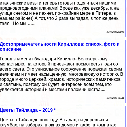
итальянские визы и теперь готовы поделиться нашими
предновогодними планами! Вроде как уже декабрь, а на
улице снегом и не пахнет, по-крайней мере в Питере, в
нашем районе)) А тот, что 2 раза выпадал, в тот же день
таял.. Но мы …...
20 06 2026 2:11:46
Достопримечательности Кириллова: список, фото и
описание
Город знаменит благодаря Кирилло- Белозерскому
монастырю, на который приезжают посмотреть люди со
всего света. Это уникальное сооружение поражает своим
величием и имеет насыщенную, многовековую историю. В
городе много церквей, храмов, исторических памятников
и святынь, поэтому он будет интересен всем тем, кто
увлекается историей и местами паломничества....
19 06 2026 7:27:11
Цветы Тайланда – 2019 *
Цветы в Тайланде повсюду. В садах, на деревьях и
клумбах, на заборах, в окнах домов и кафе, в комнатах