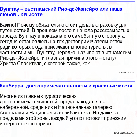
Вунгтау – вьетнамский Рио-де-Жанейро или наша
любовь к высоте
Важно! Почему обязательно стоит делать страховку для
путешествий. В прошлом посте я начала рассказывать о
городке Вунгтау и показала его самобытную сторону, а
сегодня остановлюсь на тех достопримечательностях,
ради которых сюда приезжают многие туристы, в
частности и мы. Вунгтау, нередко, называют вьетнамским
Рио-де- Жанейро, и главная причина этого – статуя
Христа Спасителя, с которой также, как …...
11 06 2026 7:42:52
Канберра: достопримечательности и красивые места
Многие из главных туристических
достопримечательностей города находятся на
набережной, среди них и Национальная галерею
Австралии и Национальная библиотека. Но даже за
пределами этой зоны, каждый уголок готовит приезжим
интересные сюрпризы....
10 06 2026 15:11:41