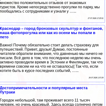
множество положительных отзывов от знакомых
туристов. Кроме непосредственно прогулки по парку, мы
пообщались с сотрудниками и узнали у …...
27 07 2026 17:25:51
Краснодар – город бронзовых скульптур и фонтанов,
наша фотопрогулка или как из осени мы попали в
лето
Важно! Почему обязательно стоит делать страховку для
путешествий. Привет, друзья! Думаю, постоянные
читатели обратили внимание, что давненько мы ничего не
писали. Всё дело в том, что последнюю неделю мы очень
активно проводили время в Эстонии и Финляндии, так что
времени совсем ни на что не оставалось(( Так что, если
хотите быть в курсе последних событий, …...
26 07 2026 1:57:29
Достопримечательности и популярные места
Лутраки
Городок небольшой, там проживает всего 11 тысяч
человек, но очень красивый. Здесь всегда солнечно летом