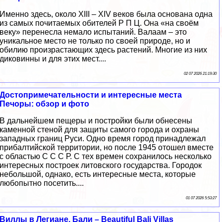
Именно здесь, около XIII – XIV веков была основана одна
из самых почитаемых обителей Р П Ц. Она «на своём
веку» перенесла немало испытаний. Валаам – это
уникальное место не только по своей природе, но и
обилию произрастающих здесь растений. Многие из них
диковинны и для этих мест....
02 07 2026 21:19:30
Достопримечательности и интересные места
Печоры: обзор и фото
В дальнейшем пещеры и постройки были обнесены
каменной стеной для защиты самого города и охраны
западных границ Руси. Одно время город принадлежал
прибалтийской территории, но после 1945 отошел вместе
с областью С С С Р. С тех времен сохранилось несколько
интересных построек литовского государства. Городок
небольшой, однако, есть интересные места, которые
любопытно посетить....
01 07 2026 5:53:27
Виллы в Легиане, Бали – Beautiful Bali Villas