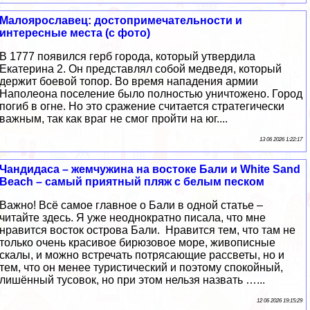
Малоярославец: достопримечательности и
интересные места (с фото)
В 1777 появился герб города, который утвердила
Екатерина 2. Он представлял собой медведя, который
держит боевой топор. Во время нападения армии
Наполеона поселение было полностью уничтожено. Город
погиб в огне. Но это сражение считается стратегически
важным, так как враг не смог пройти на юг....
13 06 2026 1:22:17
Чандидаса – жемчужина на востоке Бали и White Sand
Beach – самый приятный пляж с белым песком
Важно! Всё самое главное о Бали в одной статье –
читайте здесь. Я уже неоднократно писала, что мне
нравится восток острова Бали. Нравится тем, что там не
только очень красивое бирюзовое море, живописные
скалы, и можно встречать потрясающие рассветы, но и
тем, что он менее туристический и поэтому спокойный,
лишённый тусовок, но при этом нельзя назвать …...
12 06 2026 19:15:29