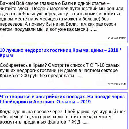
Важно! Всё самое главное о Бали в одной статье –
читайте здесь. После 7 месяцев путешествий мы решили
сделать небольшую передышку - снять домик и пожить в
одном месте пару месяцев (а может и больше) без
переездов. А почему бы не на Бали, там как раз сезон
летом, подумали мы, и вот уже как месяц …...
04 08 2026 6:41:57
10 лучших недорогих гостиниц Крыма, цены – 2019 *
Крым
Собираетесь в Крым? Смотрите список Т О П-10 самых
лучших недорогих гостиниц и домов в частном секторе
Крыма от 300 руб. без предоплаты ......
03 08 2026 4:53:45
Что творится в австрийских поездах. На поезде через
Швейцарию и Австрию. Отзывы – 2019
Когда едешь на поезде через Швейцарию, культурный шок
обеспечен! То, что происходит в этих поездах может
возмутить преданных фанатов Р Ж Д ......