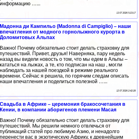
информацию …...
13 07 2026 5:23:17
Мадонна ди Кампильо (Madonna di Campiglio) – наши
впечатления от модного горнолыжного курорта в
Доломитовых Альпах
Важно! Почему обязательно стоит делать страховку для
путешествий. Привет, друзья! Наверняка, пару недель
назад вы видели новость о том, что мы едем в Альпы –
кататься на лыжах, а те, кто подписан на наш , могли
наблюдать за нашей поездкой в режиме реального
времени. Сейчас я решила, по горячим следам описать
наши впечатления и поделиться полезной …...
12 07 2026 2:42:28
Свадьба в Африке – церемония бракосочетания в
Кении, в компании аборигенов племени Масая
Важно! Почему обязательно стоит делать страховку для
путешествий. Мы решили немного отвлечься от
публикаций статей про любимую Азию, и ненадолго
перенести вас в экзотическую Африку, к древнейшим