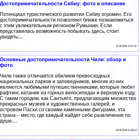
Достопримечательности Сибиу: фото и описание
Потенциал туристического развития Сибиу огромен. Его
достопримечательности позволяют ближе познакомиться
с этим увлекательным регионом Румынии. Если
представилась возможность побывать здесь, стоит
увидеть:...
07 06 2026 13:47:31
Основные достопримечательности Чили: обзор и
фото
Чили также отличается обилием превосходных
национальных парков и заповедников, многие из них
являются любимыми путешественниками, которые любят
рафтинг, катание на горных велосипедах и верховую езду.
С таким городом, как Сантьяго, предлагающим множество
прекрасных музеев и художественных галерей, и
островом Пасхи со своими каменными фигурами, эта
страна – место, где каждый найдет себе развлечение по
душе....
06 06 2026 21:56:13