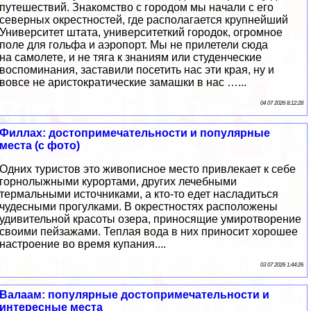
путешествий. Знакомство с городом мы начали с его
северных окрестностей, где располагается крупнейший
Университет штата, университеткий городок, огромное
поле для гольфа и аэропорт. Мы не прилетели сюда
на самолете, и не тяга к знаниям или студенческие
воспоминания, заставили посетить нас эти края, ну и
вовсе не аристократические замашки в нас …...
04 07 2026 8:12:28
Филлах: достопримечательности и популярные
места (с фото)
Одних туристов это живописное место привлекает к себе
горнолыжными курортами, других лечебными
термальными источниками, а кто-то едет насладиться
чудесными прогулками. В окрестностях расположены
удивительной красоты озера, приносящие умиротворение
своими пейзажами. Теплая вода в них приносит хорошее
настроение во время купания....
03 07 2026 1:44:26
Валаам: популярные достопримечательности и
интересные места