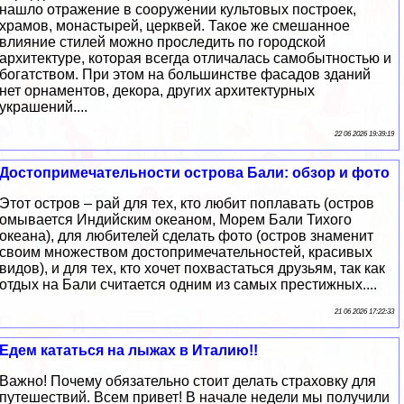
нашло отражение в сооружении культовых построек,
храмов, монастырей, церквей. Такое же смешанное
влияние стилей можно проследить по городской
архитектуре, которая всегда отличалась самобытностью и
богатством. При этом на большинстве фасадов зданий
нет орнаментов, декора, других архитектурных
украшений....
22 06 2026 19:39:19
Достопримечательности острова Бали: обзор и фото
Этот остров – рай для тех, кто любит поплавать (остров
омывается Индийским океаном, Морем Бали Тихого
океана), для любителей сделать фото (остров знаменит
своим множеством достопримечательностей, красивых
видов), и для тех, кто хочет похвастаться друзьям, так как
отдых на Бали считается одним из самых престижных....
21 06 2026 17:22:33
Едем кататься на лыжах в Италию!!
Важно! Почему обязательно стоит делать страховку для
путешествий. Всем привет! В начале недели мы получили