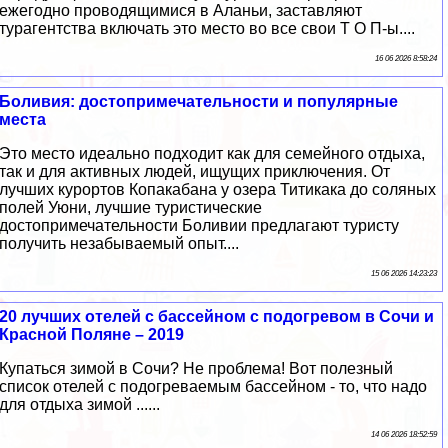
ежегодно проводящимися в Аланьи, заставляют
турагентства включать это место во все свои Т О П-ы....
16 06 2026 8:58:24
Боливия: достопримечательности и популярные
места
Это место идеально подходит как для семейного отдыха,
так и для активных людей, ищущих приключения. От
лучших курортов Копакабана у озера Титикака до соляных
полей Уюни, лучшие туристические
достопримечательности Боливии предлагают туристу
получить незабываемый опыт....
15 06 2026 14:23:23
20 лучших отелей с бассейном с подогревом в Сочи и
Красной Поляне – 2019
Купаться зимой в Сочи? Не проблема! Вот полезный
список отелей с подогреваемым бассейном - то, что надо
для отдыха зимой ......
14 06 2026 18:52:59