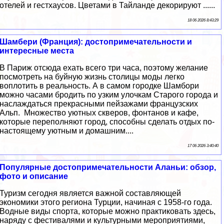
отелей и гестхаусов. Цветами в Тайланде декорируют ......
18 06 2026 8:43:29
Шамбери (Франция): достопримечательности и
интересные места
В Париж отсюда ехать всего три часа, поэтому желание
посмотреть на буйную жизнь столицы моды легко
воплотить в реальность. А в самом городке Шамбори
можно часами бродить по узким улочкам Старого города и
наслаждаться прекрасными пейзажами французских
Альп. Множество уютных скверов, фонтанов и кафе,
которые переполняют город, способны сделать отдых по-
настоящему уютным и домашним....
17 06 2026 3:40:40
Популярные достопримечательности Аланьи: обзор,
фото и описание
Туризм сегодня является важной составляющей
экономики этого региона Турции, начиная с 1958-го года.
Водные виды спорта, которые можно практиковать здесь,
наряду с фестивалями и культурными мероприятиями,