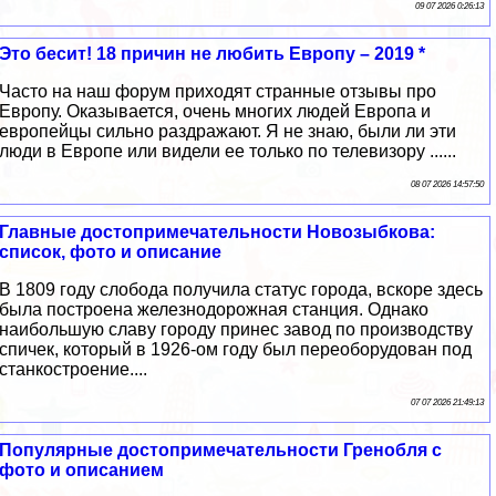
09 07 2026 0:26:13
Это бесит! 18 причин не любить Европу – 2019 *
Часто на наш форум приходят странные отзывы про
Европу. Оказывается, очень многих людей Европа и
европейцы сильно раздражают. Я не знаю, были ли эти
люди в Европе или видели ее только по телевизору ......
08 07 2026 14:57:50
Главные достопримечательности Новозыбкова:
список, фото и описание
В 1809 году слобода получила статус города, вскоре здесь
была построена железнодорожная станция. Однако
наибольшую славу городу принес завод по производству
спичек, который в 1926-ом году был переоборудован под
станкостроение....
07 07 2026 21:49:13
Популярные достопримечательности Гренобля с
фото и описанием