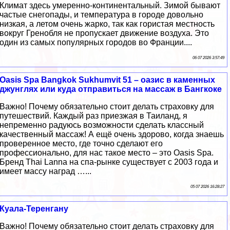
Климат здесь умеренно-континентальный. Зимой бывают
частые снегопады, и температура в городе довольно
низкая, а летом очень жарко, так как гористая местность
вокруг Гренобля не пропускает движение воздуха. Это
один из самых популярных городов во Франции....
06 07 2026 3:57:49
Oasis Spa Bangkok Sukhumvit 51 – оазис в каменных
джунглях или куда отправиться на массаж в Бангкоке
Важно! Почему обязательно стоит делать страховку для
путешествий. Каждый раз приезжая в Таиланд, я
непременно радуюсь возможности сделать классный
качественный массаж! А ещё очень здорово, когда знаешь
проверенное место, где точно сделают его
профессионально, для нас такое место – это Oasis Spa.
Бренд Thai Lanna на спа-рынке существует с 2003 года и
имеет массу наград …...
05 07 2026 16:28:27
Куала-Теренгану
Важно! Почему обязательно стоит делать страховку для