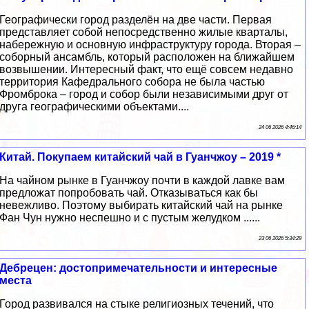
Географически город разделён на две части. Первая
представляет собой непосредственно жилые кварталы,
набережную и основную инфраструктуру города. Вторая –
соборный ансамбль, который расположен на ближайшем
возвышении. Интересный факт, что ещё совсем недавно
территория Кафедрального собора не была частью
Фромброка – город и собор были независимыми друг от
друга географическими объектами....
24 06 2026 4:46:14
Китай. Покупаем китайский чай в Гуанчжоу – 2019 *
На чайном рынке в Гуанчжоу почти в каждой лавке вам
предложат попробовать чай. Отказываться как бы
невежливо. Поэтому выбирать китайский чай на рынке
Фан Чун нужно неспешно и с пустым желудком ......
23 06 2026 5:34:29
Дебрецен: достопримечательности и интересные
места
Город развивался на стыке религиозных течений, что