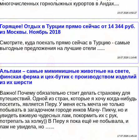
многочисленных горнолыжных курортов в Андах....
19 07 2026 4:50:37
Горящее! Отдых в Турции прямо сейчас от 14 344 руб.
из Москвы. Ноябрь 2018
Смотрите, куда поехать прямо сейчас в Турцию - самые
выгодные предложения на лучшие отели ......
18 07 2026 1:14:46
Альпаки – самые мимимишные животные на свете,
финская ферма и цех-бутик с производством изделий
из их шерсти
Важно! Почему обязательно стоит делать страховку для
путешествий. Одной из стран, которые я хочу когда-нибудь
посетить, является Перу. У меня есть мечта не только
побывать в загадочном городе инков Мачу- Пикчу, но и
увидеть вживую чудесных лам, покормить их с рук,
потрепать за холку)) В Перу я пока ещё не побывала, и
лам не увидела, но …...
17 07 2026 1:45:33