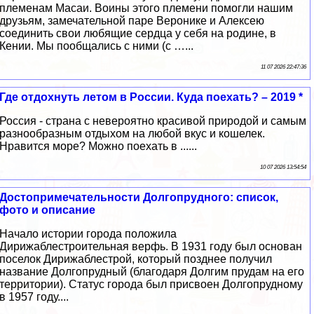
племенам Масаи. Воины этого племени помогли нашим
друзьям, замечательной паре Веронике и Алексею
соединить свои любящие сердца у себя на родине, в
Кении. Мы пообщались с ними (с …...
11 07 2026 22:47:36
Где отдохнуть летом в России. Куда поехать? – 2019 *
Россия - страна с невероятно красивой природой и самым
разнообразным отдыхом на любой вкус и кошелек.
Нравится море? Можно поехать в ......
10 07 2026 13:54:54
Достопримечательности Долгопрудного: список,
фото и описание
Начало истории города положила
Дирижаблестроительная верфь. В 1931 году был основан
поселок Дирижаблестрой, который позднее получил
название Долгопрудный (благодаря Долгим прудам на его
территории). Статус города был присвоен Долгопрудному
в 1957 году....