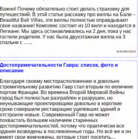
Важно! Почему обязательно стоит делать страховку для
путешествий. В этой статье расскажу про виллы на Бали –
Beautiful Bali Villas, эти виллы полностью оправдывают
свое название! Комплекс состоит из 10 вилл и находится в
Легиане. Мы здесь останавливались на 2 дня, пока у нас
гостили родители. У нас была двухэтажная вилла на 3
спальни с …...
30 06 2026 4:20:32
Достопримечательности Гавра: список, фото и
описание
Благодаря своему месторасположению и довольно
стремительному развитию Гавр стал вторым по величине
портом Франции. Во времена Второй Мировой Войны
город был полностью разграблен и разрушен, но
неунывающие проектировщики довольно в короткие
сроки совершили реставрацию уцелевших зданий и
отстроили новые. Современный Гавр не может
похвастать большим наличием старинных
достопримечательностей, потому что практически все
здания возведены в послевоенные годы. Но всё же и он
имеет свои жемчужины, которые стоит посетить....