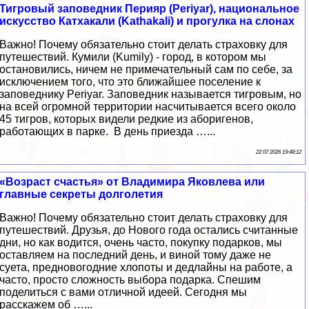
Тигровый заповедник Перияр (Periyar), национальное
искусство Катхакали (Kathakali) и прогулка на слонах
Важно! Почему обязательно стоит делать страховку для
путешествий. Кумили (Kumily) - город, в котором мы
остановились, ничем не примечательный сам по себе, за
исключением того, что это ближайшее поселение к
заповеднику Periyar. Заповедник называется тигровым, но
на всей огромной территории насчитывается всего около
45 тигров, которых видели редкие из аборигенов,
работающих в парке. В день приезда …...
22 07 2026 19:48:12
«Возраст счастья» от Владимира Яковлева или
главные секреты долголетия
Важно! Почему обязательно стоит делать страховку для
путешествий. Друзья, до Нового года остались считанные
дни, но как водится, очень часто, покупку подарков, мы
оставляем на последний день, и виной тому даже не
суета, предновогодние хлопоты и дедлайны на работе, а
часто, просто сложность выбора подарка. Спешим
поделиться с вами отличной идеей. Сегодня мы
расскажем об …...