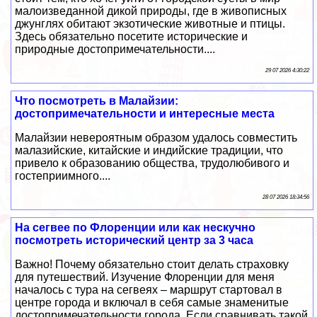
малоизведанной дикой природы, где в живописных
джунглях обитают экзотические животные и птицы.
Здесь обязательно посетите исторические и
природные достопримечательности....
29 07 2026 4:30:22
Что посмотреть в Малайзии:
достопримечательности и интересные места
Малайзии невероятным образом удалось совместить
малазийские, китайские и индийские традиции, что
привело к образованию общества, трудолюбивого и
гостеприимного....
28 07 2026 18:34:56
На сегвее по Флоренции или как нескучно
посмотреть исторический центр за 3 часа
Важно! Почему обязательно стоит делать страховку
для путешествий. Изучение Флоренции для меня
началось с тура на сегвеях – маршрут стартовал в
центре города и включал в себя самые знаменитые
достопримечательности города. Если сравнивать такой