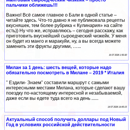
пальчики оближешь!!!
Важно! Всё самое главное о Бали в одной статье –
читайте здесь. Что-то давно я не публиковала рецепты
вкусняшек, тем более рубрика « Кулинария» на сайте
есть)) Ну что же, исправляюсь – сегодня расскажу, как
приготовить вкуснейший сыроедческий чизкейк. У меня
он будет из манго и маракуйи, ну, а вы всегда можете
заменить эти фрукты другими, …...
16 07 2026 1:50:30
Милан за 1 день: шесть вещей, которые надо
обязательно посмотреть в Милане – 2019 * Италия
" Ездили- Знаем" составили маршрут с самыми
интересными местами Милана, которые сделают вашу
поездку по-настоящему интересной и незабываемой,
даже если вы едете туда всего на день ......
14 07 2026 14:45:15
Актуальный способ получить доллары под Новый
Год в условиях российской действительности