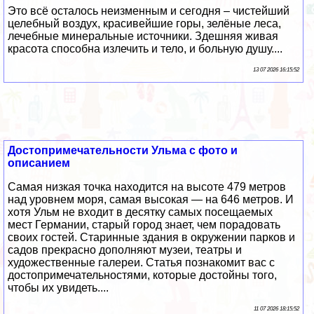
Это всё осталось неизменным и сегодня – чистейший
целебный воздух, красивейшие горы, зелёные леса,
лечебные минеральные источники. Здешняя живая
красота способна излечить и тело, и больную душу....
13 07 2026 16:15:52
Достопримечательности Ульма с фото и
описанием
Самая низкая точка находится на высоте 479 метров
над уровнем моря, самая высокая — на 646 метров. И
хотя Ульм не входит в десятку самых посещаемых
мест Германии, старый город знает, чем порадовать
своих гостей. Старинные здания в окружении парков и
садов прекрасно дополняют музеи, театры и
художественные галереи. Статья познакомит вас с
достопримечательностями, которые достойны того,
чтобы их увидеть....
11 07 2026 18:15:52