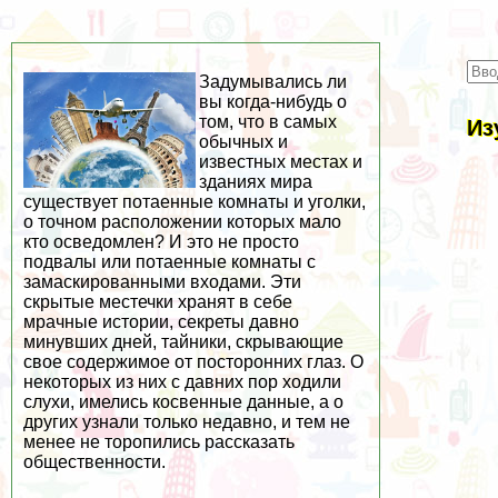
Задумывались ли
вы когда-нибудь о
том, что в самых
Из
обычных и
известных местах и
зданиях мира
существует потаенные комнаты и уголки,
о точном расположении которых мало
кто осведомлен? И это не просто
подвалы или потаенные комнаты с
замаскированными входами. Эти
скрытые местечки хранят в себе
мрачные истории, секреты давно
минувших дней, тайники, скрывающие
свое содержимое от посторонних глаз. О
некоторых из них с давних пор ходили
слухи, имелись косвенные данные, а о
других узнали только недавно, и тем не
менее не торопились рассказать
общественности.