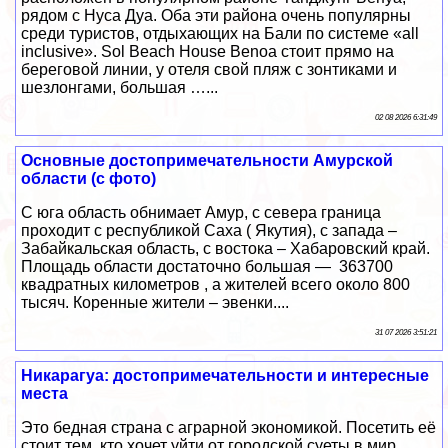
рядом с Нуса Дуа. Оба эти района очень популярны
среди туристов, отдыхающих на Бали по системе «all
inclusive». Sol Beach House Benoa стоит прямо на
береговой линии, у отеля свой пляж с зонтиками и
шезлонгами, большая …...
02 08 2026 6:31:49
Основные достопримечательности Амурской
области (с фото)
С юга область обнимает Амур, с севера граница
проходит с республикой Саха ( Якутия), с запада –
Забайкальская область, с востока – Хабаровский край.
Площадь области достаточно большая — 363700
квадратных километров , а жителей всего около 800
тысяч. Коренные жители – эвенки....
31 07 2026 3:51:21
Никарагуа: достопримечательности и интересные
места
Это бедная страна с аграрной экономикой. Посетить её
стоит тем, кто хочет уйти от городской суеты в мир