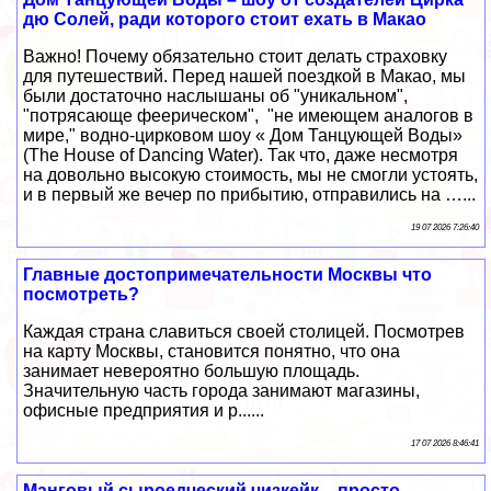
дю Солей, ради которого стоит ехать в Макао
Важно! Почему обязательно стоит делать страховку
для путешествий. Перед нашей поездкой в Макао, мы
были достаточно наслышаны об "уникальном",
"потрясающе феерическом", "не имеющем аналогов в
мире," водно-цирковом шоу « Дом Танцующей Воды»
(The House of Dancing Water). Так что, даже несмотря
на довольно высокую стоимость, мы не смогли устоять,
и в первый же вечер по прибытию, отправились на …...
19 07 2026 7:26:40
Главные достопримечательности Москвы что
посмотреть?
Каждая страна славиться своей столицей. Посмотрев
на карту Москвы, становится понятно, что она
занимает невероятно большую площадь.
Значительную часть города занимают магазины,
офисные предприятия и р......
17 07 2026 8:46:41
Манговый сыроедческий чизкейк – просто