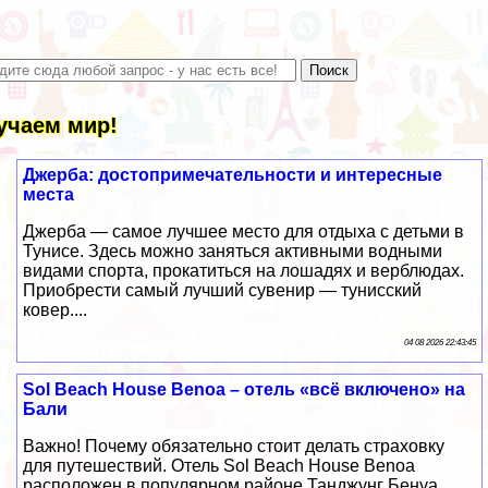
учаем мир!
Джерба: достопримечательности и интересные
места
Джерба — самое лучшее место для отдыха с детьми в
Тунисе. Здесь можно заняться активными водными
видами спорта, прокатиться на лошадях и верблюдах.
Приобрести самый лучший сувенир — тунисский
ковер....
04 08 2026 22:43:45
Sol Beach House Benoa – отель «всё включено» на
Бали
Важно! Почему обязательно стоит делать страховку
для путешествий. Отель Sol Beach House Benoa
расположен в популярном районе Танджунг Бенуа,