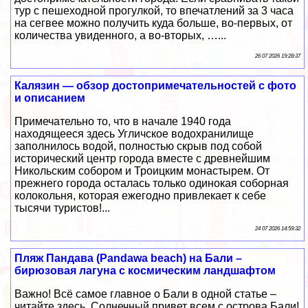
тур с пешеходной прогулкой, то впечатлений за 3 часа
на сегвее можно получить куда больше, во-первых, от
количества увиденного, а во-вторых, …...
26 07 2026 19:28:37
Калязин — обзор достопримечательностей с фото
и описанием
Примечательно то, что в начале 1940 года
находящееся здесь Угличское водохранилище
заполнилось водой, полностью скрыв под собой
исторический центр города вместе с древнейшим
Никольским собором и Троицким монастырем. От
прежнего города осталась только одинокая соборная
колокольня, которая ежегодно привлекает к себе
тысячи туристов!...
24 07 2026 14:59:32
Пляж Пандава (Pandawa beach) на Бали –
бирюзовая лагуна с космическим ландшафтом
Важно! Всё самое главное о Бали в одной статье –
читайте здесь. Солнечный привет всем с острова Бали!