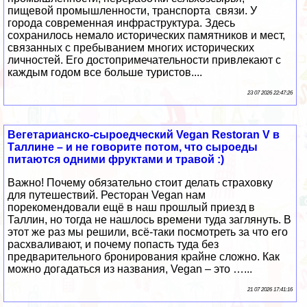
пищевой промышленности, транспорта связи. У
города современная инфраструктура. Здесь
сохранилось немало исторических памятников и мест,
связанных с пребыванием многих исторических
личностей. Его достопримечательности привлекают с
каждым годом все больше туристов....
23 07 2026 22:47:26
Вегетарианско-сыроедческий Vegan Restoran V в
Таллине – и не говорите потом, что сыроеды
питаются одними фруктами и травой :)
Важно! Почему обязательно стоит делать страховку
для путешествий. Ресторан Vegan нам
порекомендовали ещё в наш прошлый приезд в
Таллин, но тогда не нашлось времени туда заглянуть. В
этот же раз мы решили, всё-таки посмотреть за что его
расхваливают, и почему попасть туда без
предварительного бронирования крайне сложно. Как
можно догадаться из названия, Vegan – это …...
21 07 2026 17:41:16