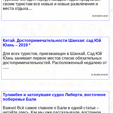
своим туристам все новые и новые развлечения и
места отдыха....
03 08 2026 5:34:42
Китай. Достопримечательности Шанхая: сад Юй
Юань – 2019 *
Для всех туристов, приезжающих в Шанхай, Сад Юй
Юань занимает первое местов списке обязательных
достопримечательностей. Расположенный недалеко от
......
01 08 2026 22:50:59
Туламбен и затонувшее судно Либерти, восточное
побережье Бали
Важно! Всё самое главное о Бали в одной статье –
читайте здесь. Как мы уже рассказывали, восточное