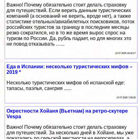
Важно! Почему обязательно стоит делать страховку
для путешествий. Если верить данным туристических
компаний (а оснований не верить, вроде нет), а также
статистике отельных/авиабилетных поисковиков, поток
российских туристов за границу в последние месяцы
резко сократился, но в то же время вырос спрос на
туризм по России. Да, рубль падает, но для многих это
не повод отказывать …...
12 07 2026 18:32:17
Еда в Испании: несколько туристических мифов –
2019 *
Несколько туристических мифов об испанской еде:
тапасы, паэлья, сангрия ......
10 07 2026 7:40:26
Окрестности Хойаня (Вьетнам) на ретро-скутере
Vespa
Важно! Почему обязательно стоит делать страховку
для путешествий. За несколько дней в Хойане, мы уже
покатались по сельской местности на велосипедах, а