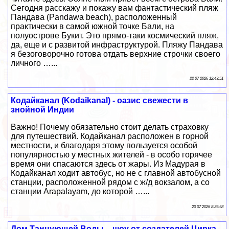
Сегодня расскажу и покажу вам фантастический пляж
Пандава (Pandawa beach), расположенный
практически в самой южной точке Бали, на
полуострове Букит. Это прямо-таки космический пляж,
да, еще и с развитой инфраструктурой. Пляжу Пандава
я безоговорочно готова отдать верхние строчки своего
личного …...
22 07 2026 12:43:51
Кодайканал (Kodaikanal) - оазис свежести в
знойной Индии
Важно! Почему обязательно стоит делать страховку
для путешествий. Кодайканал расположен в горной
местности, и благодаря этому пользуется особой
популярностью у местных жителей - в особо горячее
время они спасаются здесь от жары. Из Мадурая в
Кодайканал ходит автобус, но не с главной автобусной
станции, расположенной рядом с ж/д вокзалом, а со
станции Arapalayam, до которой …...
20 07 2026 8:39:58
Дом Танцующей Воды – шоу от создателей Цирка