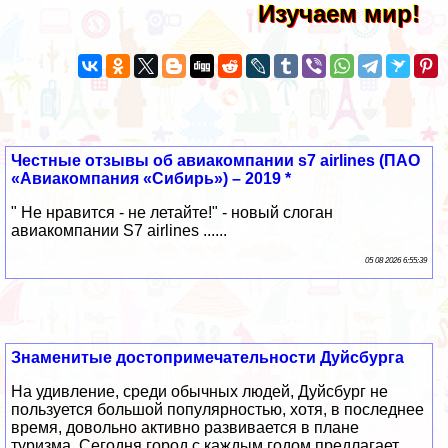
Изучаем мир!
Честные отзывы об авиакомпании s7 airlines (ПАО
«Авиакомпания «Сибирь») – 2019 *
" Не нравится - не летайте!" - новый слоган
авиакомпании S7 airlines ......
05 08 2026 6:55:39
Знаменитые достопримечательности Дуйсбурга
На удивление, среди обычных людей, Дуйсбург не
пользуется большой популярностью, хотя, в последнее
время, довольно активно развивается в плане
туризма. Сегодня город с каждым годом предлагает