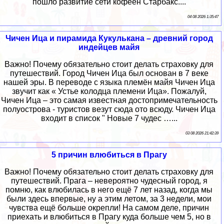
пошло развитие сети кофеен Старбакс....
04 08 2026 1:35:47
Чичен Ица и пирамида Кукулькана – древний город
индейцев майя
Важно! Почему обязательно стоит делать страховку для
путешествий. Город Чичен Ица был основан в 7 веке
нашей эры. В переводе с языка племён майя Чичен Ица
звучит как « Устье колодца племени Ица». Пожалуй,
Чичен Ица – это самая известная достопримечательность
полуострова - туристов везут сюда ото всюду. Чичен Ица
входит в список " Новые 7 чудес …...
03 08 2026 21:42:39
5 причин влюбиться в Прагу
Важно! Почему обязательно стоит делать страховку для
путешествий. Прага – невероятно чудесный город, я
помню, как влюбилась в него ещё 7 лет назад, когда мы
были здесь впервые, ну а этим летом, за 3 недели, мои
чувства ещё больше окрепли! На самом деле, причин
приехать и влюбиться в Прагу куда больше чем 5, но в