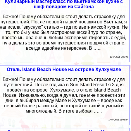
Кулинарный мастеркласс по вьетнамской кухне с
шеф-поваром из Сайгона
Важно! Почему обязательно стоит делать страховку для
путешествий. После первой нашей поездки во Вьетнам, я
написала "вкусную" статью – гид по вьетнамской кухне. Не
то, что бы у нас был гастрономический тур по стране,
просто мы оба очень любим экспериментировать с едой,
ну а делать это во время путешествия по другой стране,
всегда вдвойне интереснее. В …...
18 07 2026 3:59:43
Отель Island Beach House на острове Хулхумале
Важно! Почему обязательно стоит делать страховку для
путешествий. После отдыха в Sun Island Resort я 3 дня
провёл на острове Хулхумале, в отеле Island Beach
House. Изначально, когда я думал, где мне провести эти
дни, я выбирал между Мале и Хулхумале – вроде как
первый более развитый, но второй не такой шумный и
многолюдный. В итоге выбрал …...
17 07 2026 16:46:37