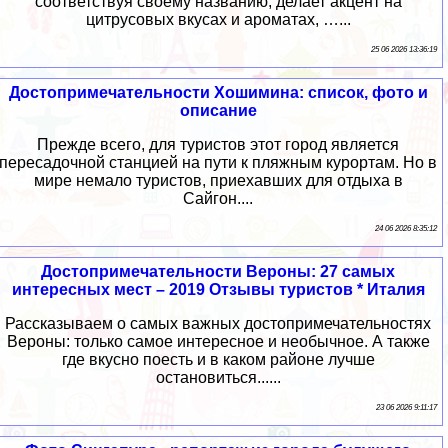
соответствуя своему названию, делает акцент на
цитрусовых вкусах и ароматах, …...
25 06 2026 13:36:19
Достопримечательности Хошимина: список, фото и
описание
Прежде всего, для туристов этот город является
пересадочной станцией на пути к пляжным курортам. Но в
мире немало туристов, приехавших для отдыха в
Сайгон....
24 06 2026 8:35:12
Достопримечательности Вероны: 27 самых
интересных мест – 2019 Отзывы туристов * Италия
Рассказываем о самых важных достопримечательностях
Вероны: только самое интересное и необычное. А также
где вкусно поесть и в каком районе лучше
остановиться......
23 06 2026 9:11:17