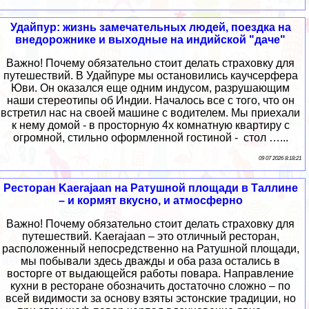
Удайпур: жизнь замечательных людей, поездка на
внедорожнике и выходные на индийской "даче"
Важно! Почему обязательно стоит делать страховку для
путешествий. В Удайпуре мы остановились каучсерфера
Юви. Он оказался еще одним индусом, разрушающим
наши стереотипы об Индии. Началось все с того, что он
встретил нас на своей машине с водителем. Мы приехали
к нему домой - в просторную 4х комнатную квартиру с
огромной, стильно оформленной гостиной - стол …...
09 07 2026 8:18:21
Ресторан Kaerajaan на Ратушной площади в Таллине
– и кормят вкусно, и атмосферно
Важно! Почему обязательно стоит делать страховку для
путешествий. Kaerajaan – это отличный ресторан,
расположенный непосредственно на Ратушной площади,
мы побывали здесь дважды и оба раза остались в
восторге от выдающейся работы повара. Направление
кухни в ресторане обозначить достаточно сложно – по
всей видимости за основу взяты эстонские традиции, но