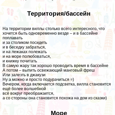
Территория/бассейн
На территории виллы столько всего интересного, что
хочется быть одновременно везде – и в бассейне
поплавать
и за столиком посидеть
и в беседку забраться,
и на лежаках полежать
и на море полюбоваться,
и книжку почитать
В самую жару так хорошо проводить время в бассейне
А потом – выпить освежающий манговый фреш
Или залезть в джакузи
Ну а можно и просто подурачиться =)
Вечером, когда включается подсветка, вилла становится
ещё более волшебной
всё вокруг преображается,
а со стороны она становится похожа на дом из сказки)
Море