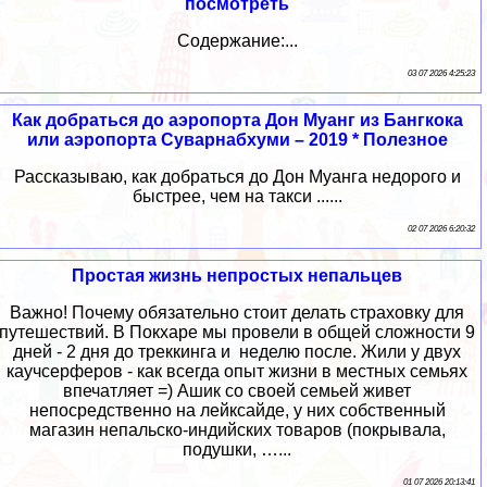
посмотреть
Содержание:...
03 07 2026 4:25:23
Как добраться до аэропорта Дон Муанг из Бангкока
или аэропорта Суварнабхуми – 2019 * Полезное
Рассказываю, как добраться до Дон Муанга недорого и
быстрее, чем на такси ......
02 07 2026 6:20:32
Простая жизнь непростых непальцев
Важно! Почему обязательно стоит делать страховку для
путешествий. В Покхаре мы провели в общей сложности 9
дней - 2 дня до треккинга и неделю после. Жили у двух
каучсерферов - как всегда опыт жизни в местных семьях
впечатляет =) Ашик со своей семьей живет
непосредственно на лейксайде, у них собственный
магазин непальско-индийских товаров (покрывала,
подушки, …...
01 07 2026 20:13:41