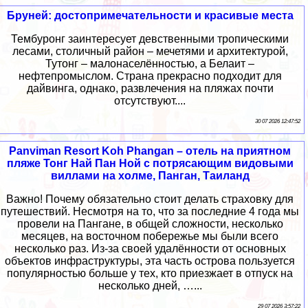
Бруней: достопримечательности и красивые места
Тембуронг заинтересует девственными тропическими
лесами, столичный район – мечетями и архитектурой,
Тутонг – малонаселённостью, а Белаит –
нефтепромыслом. Страна прекрасно подходит для
дайвинга, однако, развлечения на пляжах почти
отсутствуют....
30 07 2026 12:47:52
Panviman Resort Koh Phangan – отель на приятном
пляже Тонг Най Пан Ной с потрясающим видовыми
виллами на холме, Панган, Таиланд
Важно! Почему обязательно стоит делать страховку для
путешествий. Несмотря на то, что за последние 4 года мы
провели на Пангане, в общей сложности, несколько
месяцев, на восточном побережье мы были всего
несколько раз. Из-за своей удалённости от основных
объектов инфраструктуры, эта часть острова пользуется
популярностью больше у тех, кто приезжает в отпуск на
несколько дней, …...
29 07 2026 3:57:22