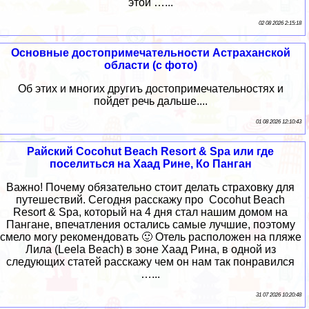
этой …...
02 08 2026 2:15:18
Основные достопримечательности Астраханской
области (с фото)
Об этих и многих другиъ достопримечательностях и
пойдет речь дальше....
01 08 2026 12:10:43
Райский Cocohut Beach Resort & Spa или где
поселиться на Хаад Рине, Ко Панган
Важно! Почему обязательно стоит делать страховку для
путешествий. Сегодня расскажу про Сocohut Beach
Resort & Spa, который на 4 дня стал нашим домом на
Пангане, впечатления остались самые лучшие, поэтому
смело могу рекомендовать 🙂 Отель расположен на пляже
Лила (Leela Beach) в зоне Хаад Рина, в одной из
следующих статей расскажу чем он нам так понравился
…...
31 07 2026 10:20:48