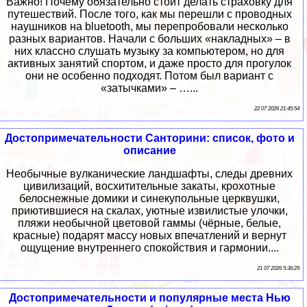
Важно! Почему обязательно стоит делать страховку для
путешествий. После того, как мы перешли с проводных
наушников на bluetooth, мы перепробовали несколько
разных вариантов. Начали с больших «накладных» – в
них классно слушать музыку за компьютером, но для
активных занятий спортом, и даже просто для прогулок
они не особенно подходят. Потом был вариант с
«затычками» – …...
22 07 2026 21:45:54
Достопримечательности Санторини: список, фото и
описание
Необычные вулканические ландшафты, следы древних
цивилизаций, восхитительные закаты, крохотные
белоснежные домики и синекупольные церквушки,
приютившиеся на скалах, уютные извилистые улочки,
пляжи необычной цветовой гаммы (чёрные, белые,
красные) подарят массу новых впечатлений и вернут
ощущение внутреннего спокойствия и гармонии....
21 07 2026 5:36:29
Достопримечательности и популярные места Нью