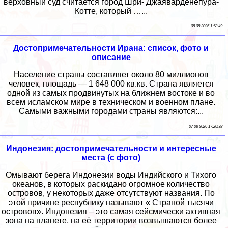
верховный суд считается город Шри- Джаяварденепура-
Котте, который …...
08 08 2026 1:58:49
Достопримечательности Ирана: список, фото и
описание
Население страны составляет около 80 миллионов
человек, площадь — 1 648 000 кв.кв. Страна является
одной из самых продвинутых на ближнем востоке и во
всем исламском мире в техническом и военном плане.
Самыми важными городами страны являются:...
07 08 2026 17:20:38
Индонезия: достопримечательности и интересные
места (с фото)
Омывают берега Индонезии воды Индийского и Тихого
океанов, в которых раскидано огромное количество
островов, у некоторых даже отсутствуют названия. По
этой причине республику называют « Страной тысячи
островов». Индонезия – это самая сейсмически активная
зона на планете, на её территории возвышаются более