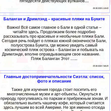
пятидесяти действующих вулканов....
06 08 2026 1:18:43
Баланган и Дримлэнд – красивые пляжи на Буките
Важно! Всё самое главное о Бали в одной статье –
читайте здесь. Продолжаем более подробно
рассказывать про красивые и необычные пляжи Бали.
Сегодня речь пойдет о пляжах южной оконечности Бали,
полуострова Букита, где можно увидеть самый
космический пляж острова – Баланган и побывать на
Дримлэнде, вполне оправдывающем свое название.
Пляж Баланган Этот …...
05 08 2026 7:48:29
Главные достопримечательности Сиэтла: список,
фото и описание
Также для изучения города стоит посетить его
многочисленные музеи и арт-объекты. Окунуться в
природу, прогуливаясь по паркам и прибрежным зонам. И
обязательно выпить чашечку кофе, который считается
здесь лучшим во всей Америке. Не зря именно отсюда