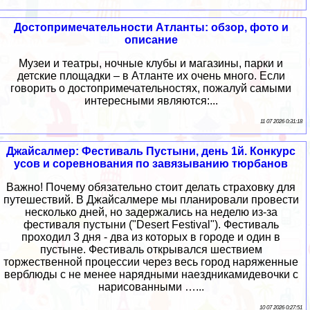
Достопримечательности Атланты: обзор, фото и
описание
Музеи и театры, ночные клубы и магазины, парки и
детские площадки – в Атланте их очень много. Если
говорить о достопримечательностях, пожалуй самыми
интересными являются:...
11 07 2026 0:31:18
Джайсалмер: Фестиваль Пустыни, день 1й. Конкурс
усов и соревнования по завязыванию тюрбанов
Важно! Почему обязательно стоит делать страховку для
путешествий. В Джайсалмере мы планировали провести
несколько дней, но задержались на неделю из-за
фестиваля пустыни ("Desert Festival"). Фестиваль
проходил 3 дня - два из которых в городе и один в
пустыне. Фестиваль открывался шествием
торжественной процессии через весь город наряженные
верблюды с не менее нарядными наездникамидевочки с
нарисованными …...
10 07 2026 0:27:51