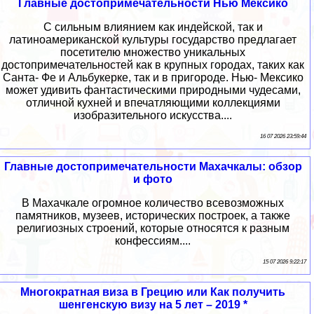
Главные достопримечательности Нью Мексико
С сильным влиянием как индейской, так и
латиноамериканской культуры государство предлагает
посетителю множество уникальных
достопримечательностей как в крупных городах, таких как
Санта- Фе и Альбукерке, так и в пригороде. Нью- Мексико
может удивить фантастическими природными чудесами,
отличной кухней и впечатляющими коллекциями
изобразительного искусства....
16 07 2026 23:59:44
Главные достопримечательности Махачкалы: обзор
и фото
В Махачкале огромное количество всевозможных
памятников, музеев, исторических построек, а также
религиозных строений, которые относятся к разным
конфессиям....
15 07 2026 9:22:17
Многократная виза в Грецию или Как получить
шенгенскую визу на 5 лет – 2019 *