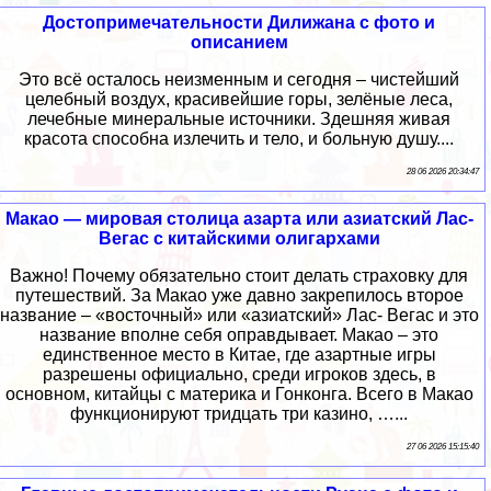
Достопримечательности Дилижана с фото и
описанием
Это всё осталось неизменным и сегодня – чистейший
целебный воздух, красивейшие горы, зелёные леса,
лечебные минеральные источники. Здешняя живая
красота способна излечить и тело, и больную душу....
28 06 2026 20:34:47
Макао — мировая столица азарта или азиатский Лас-
Вегас с китайскими олигархами
Важно! Почему обязательно стоит делать страховку для
путешествий. За Макао уже давно закрепилось второе
название – «восточный» или «азиатский» Лас- Вегас и это
название вполне себя оправдывает. Макао – это
единственное место в Китае, где азартные игры
разрешены официально, среди игроков здесь, в
основном, китайцы с материка и Гонконга. Всего в Макао
функционируют тридцать три казино, …...
27 06 2026 15:15:40