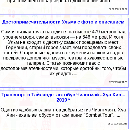
при этом шеф-повар черпал вдохновение явно …...
08 07 2026 3:29:21
Достопримечательности Ульма с фото и описанием
Самая низкая точка находится на высоте 479 метров над
уровнем моря, самая высокая — на 646 метров. И хотя
Ульм не входит в десятку самых посещаемых мест
Германии, старый город знает, чем порадовать своих
гостей. Старинные здания в окружении парков и садов
прекрасно дополняют музеи, театры и художественные
галереи. Статья познакомит вас с
достопримечательностями, которые достойны того, чтобы
их увидеть....
07 07 2026 2:11:22
Транспорт в Тайланде: автобус Чиангмай - Хуа Хин –
2019 *
Один из удобных вариантов добраться из Чиангмая в Хуа
Хин - ехать автобусом от компании "Sombat Tour"......
06 07 2026 10:21:11