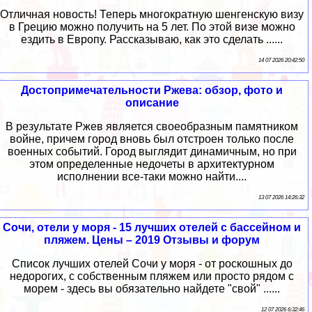
Отличная новость! Теперь многократную шенгенскую визу
в Грецию можно получить на 5 лет. По этой визе можно
ездить в Европу. Рассказываю, как это сделать ......
14 07 2026 20:42:50
Достопримечательности Ржева: обзор, фото и
описание
В результате Ржев является своеобразным памятником
войне, причем город вновь был отстроен только после
военных событий. Город выглядит динамичным, но при
этом определенные недочеты в архитектурном
исполнении все-таки можно найти....
13 07 2026 14:26:32
Сочи, отели у моря - 15 лучших отелей с бассейном и
пляжем. Цены – 2019 Отзывы и форум
Список лучших отелей Сочи у моря - от роскошных до
недорогих, с собственным пляжем или просто рядом с
морем - здесь вы обязательно найдете "свой" ......
12 07 2026 6:32:46