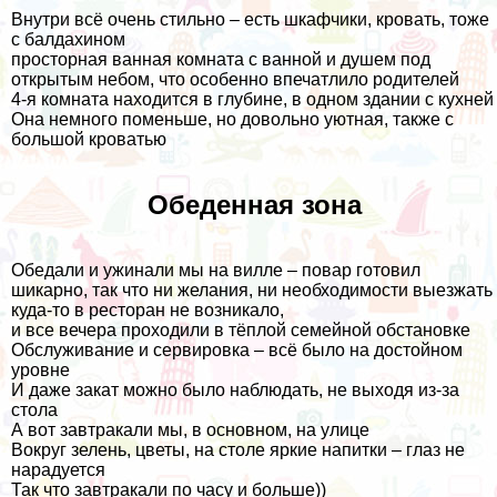
Внутри всё очень стильно – есть шкафчики, кровать, тоже
с балдахином
просторная ванная комната с ванной и душем под
открытым небом, что особенно впечатлило родителей
4-я комната находится в глубине, в одном здании с кухней
Она немного поменьше, но довольно уютная, также с
большой кроватью
Обеденная зона
Обедали и ужинали мы на вилле – повар готовил
шикарно, так что ни желания, ни необходимости выезжать
куда-то в ресторан не возникало,
и все вечера проходили в тёплой семейной обстановке
Обслуживание и сервировка – всё было на достойном
уровне
И даже закат можно было наблюдать, не выходя из-за
стола
А вот завтракали мы, в основном, на улице
Вокруг зелень, цветы, на столе яркие напитки – глаз не
нарадуется
Так что завтракали по часу и больше))