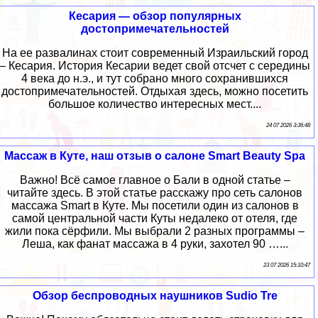
Кесария — обзор популярных
достопримечательностей
На ее развалинах стоит современный Израильский город
– Кесария. История Кесарии ведет свой отсчет с середины
4 века до н.э., и тут собрано много сохранившихся
достопримечательностей. Отдыхая здесь, можно посетить
большое количество интересных мест....
24 07 2026 3:36:48
Массаж в Куте, наш отзыв о салоне Smart Beauty Spa
Важно! Всё самое главное о Бали в одной статье –
читайте здесь. В этой статье расскажу про сеть салонов
массажа Smart в Куте. Мы посетили один из салонов в
самой центральной части Куты недалеко от отеля, где
жили пока сёрфили. Мы выбрали 2 разных программы –
Леша, как фанат массажа в 4 руки, захотел 90 …...
23 07 2026 15:10:47
Обзор беспроводных наушников Sudio Tre