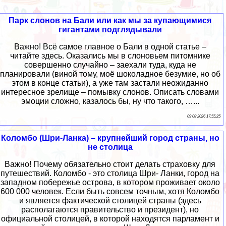
Парк слонов на Бали или как мы за купающимися
гигантами подглядывали
Важно! Всё самое главное о Бали в одной статье –
читайте здесь. Оказались мы в слоновьем питомнике
совершенно случайно – заехали туда, куда не
планировали (виной тому, моё шоколадное безумие, но об
этом в конце статьи), а уже там застали неожиданно
интересное зрелище – помывку слонов. Описать словами
эмоции сложно, казалось бы, ну что такого, …...
09 08 2026 17:55:25
Коломбо (Шри-Ланка) – крупнейший город страны, но
не столица
Важно! Почему обязательно стоит делать страховку для
путешествий. Коломбо - это столица Шри- Ланки, город на
западном побережье острова, в котором проживает около
600 000 человек. Если быть совсем точным, хотя Коломбо
и является фактической столицей страны (здесь
располагаются правительство и президент), но
официальной столицей, в которой находятся парламент и