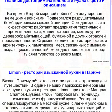
Главные достопримечательности Руана с фото и
описанием
Во время Второй мировой войны был оккупирован
немецкими войсками. Подвергался разрушительным
бомбардировкам союзной авиации. Сегодня здесь и в
окрестностях работают предприятия текстильной
промышленности, машиностроения, металлургии,
деревообрабатывающей, бумажной и других отраслей
промышленности. Огромное количество исторических и
архитектурных памятников, мест, связанных с именами
выдающихся личностей ежегодно привлекают в город
тысячи туристов со всего мира....
26 06 2026 10:16:48
Limon - ресторан изысканной кухни в Париже
Важно! Почему обязательно стоит делать страховку для
путешествий. В один из наших парижских вечеров мы
заглянули на ужин в ресторан Limon, при отеле Marignan
Champs-Elysées, чтобы попробовать что-нибудь
изысканное из французской кухни. Ресторан
специализируется на местной кухне, с лёгким уклоном в
сторону латино-американских кулинарных традиций, и