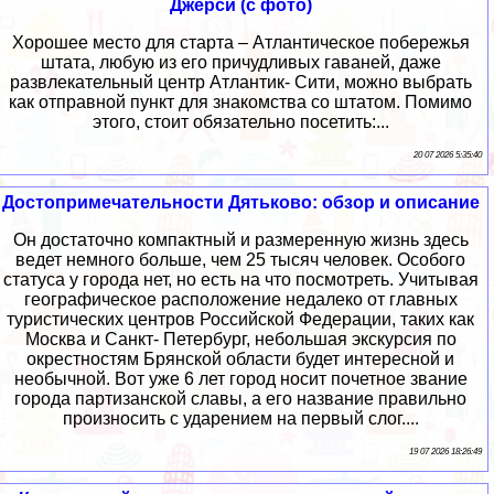
Джерси (с фото)
Хорошее место для старта – Атлантическое побережья
штата, любую из его причудливых гаваней, даже
развлекательный центр Атлантик- Сити, можно выбрать
как отправной пункт для знакомства со штатом. Помимо
этого, стоит обязательно посетить:...
20 07 2026 5:35:40
Достопримечательности Дятьково: обзор и описание
Он достаточно компактный и размеренную жизнь здесь
ведет немного больше, чем 25 тысяч человек. Особого
статуса у города нет, но есть на что посмотреть. Учитывая
географическое расположение недалеко от главных
туристических центров Российской Федерации, таких как
Москва и Санкт- Петербург, небольшая экскурсия по
окрестностям Брянской области будет интересной и
необычной. Вот уже 6 лет город носит почетное звание
города партизанской славы, а его название правильно
произносить с ударением на первый слог....
19 07 2026 18:26:49