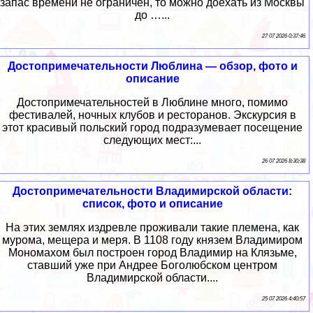
запас времени не ограничен, то можно доехать из Москвы
до …...
27 07 2026 0:37:46
Достопримечательности Люблина — обзор, фото и
описание
Достопримечательностей в Люблине много, помимо
фестивалей, ночных клубов и ресторанов. Экскурсия в
этот красивый польский город подразумевает посещение
следующих мест:...
26 07 2026 8:30:38
Достопримечательности Владимирской области:
список, фото и описание
На этих землях издревле проживали такие племена, как
мурома, мещера и меря. В 1108 году князем Владимиром
Мономахом был построен город Владимир на Клязьме,
ставший уже при Андрее Боголюбском центром
Владимирской области....
25 07 2026 4:40:57