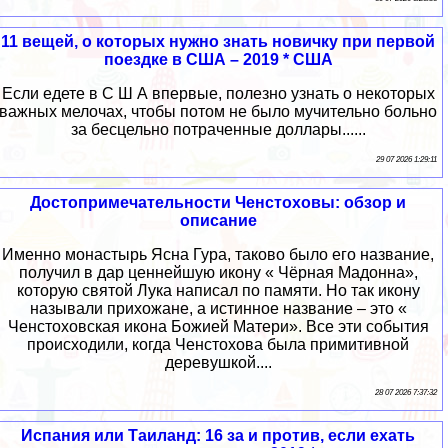
11 вещей, о которых нужно знать новичку при первой
поездке в США – 2019 * США
Если едете в С Ш А впервые, полезно узнать о некоторых
важных мелочах, чтобы потом не было мучительно больно
за бесцельно потраченные доллары......
29 07 2026 1:29:11
Достопримечательности Ченстоховы: обзор и
описание
Именно монастырь Ясна Гура, таково было его название,
получил в дар ценнейшую икону « Чёрная Мадонна»,
которую святой Лука написал по памяти. Но так икону
называли прихожане, а истинное название – это «
Ченстоховская икона Божией Матери». Все эти события
происходили, когда Ченстохова была примитивной
деревушкой....
28 07 2026 7:37:32
Испания или Таиланд: 16 за и против, если ехать