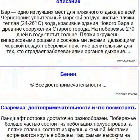
описание
Бар — одно из лучших мест для пляжного отдыха во всей
Черногории: упоительный морской воздух, чистые пляжи,
теплая (24-26º С) вода, красивые здания Нового Бара и
древние сооружения Старого города. На побережье 270
дней в году светит солнце. Пляжи окружены
кипарисовыми рощами и сосновыми лесами, делающими
морской воздух побережья поистине целительным для
тех, кто страдает заболеваниями органов дыхания....
06 07 2026 8:30:47
Бенин
© Все достопримечательности ...
05 07 2026 18:47:28
Сааремаа: достопримечательности и что посмотреть
Ландшафт острова достаточно разнообразен. Побережье
больше частью состоит из небольших полуостровов, а
пляжи сплошь состоят из крупных камней. Местами
встречаются крутые обрывы; так, самым высоким на