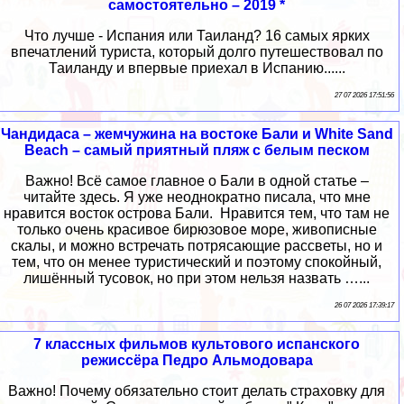
самостоятельно – 2019 *
Что лучше - Испания или Таиланд? 16 самых ярких
впечатлений туриста, который долго путешествовал по
Таиланду и впервые приехал в Испанию......
27 07 2026 17:51:56
Чандидаса – жемчужина на востоке Бали и White Sand
Beach – самый приятный пляж с белым песком
Важно! Всё самое главное о Бали в одной статье –
читайте здесь. Я уже неоднократно писала, что мне
нравится восток острова Бали. Нравится тем, что там не
только очень красивое бирюзовое море, живописные
скалы, и можно встречать потрясающие рассветы, но и
тем, что он менее туристический и поэтому спокойный,
лишённый тусовок, но при этом нельзя назвать …...
26 07 2026 17:39:17
7 классных фильмов культового испанского
режиссёра Педро Альмодовара
Важно! Почему обязательно стоит делать страховку для