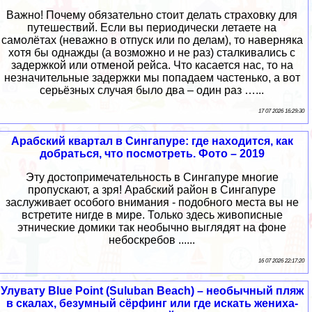
Важно! Почему обязательно стоит делать страховку для
путешествий. Если вы периодически летаете на
самолётах (неважно в отпуск или по делам), то наверняка
хотя бы однажды (а возможно и не раз) сталкивались с
задержкой или отменой рейса. Что касается нас, то на
незначительные задержки мы попадаем частенько, а вот
серьёзных случая было два – один раз …...
17 07 2026 16:29:30
Арабский квартал в Сингапуре: где находится, как
добраться, что посмотреть. Фото – 2019
Эту достопримечательность в Сингапуре многие
пропускают, а зря! Арабский район в Сингапуре
заслуживает особого внимания - подобного места вы не
встретите нигде в мире. Только здесь живописные
этнические домики так необычно выглядят на фоне
небоскребов ......
16 07 2026 22:17:20
Улувату Blue Point (Suluban Beach) – необычный пляж
в скалах, безумный сёрфинг или где искать жениха-