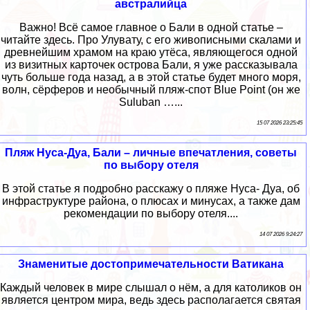
австралийца
Важно! Всё самое главное о Бали в одной статье –
читайте здесь. Про Улувату, с его живописными скалами и
древнейшим храмом на краю утёса, являющегося одной
из визитных карточек острова Бали, я уже рассказывала
чуть больше года назад, а в этой статье будет много моря,
волн, сёрферов и необычный пляж-спот Blue Point (он же
Suluban …...
15 07 2026 23:25:45
Пляж Нуса-Дуа, Бали – личные впечатления, советы
по выбору отеля
В этой статье я подробно расскажу о пляже Нуса- Дуа, об
инфраструктуре района, о плюсах и минусах, а также дам
рекомендации по выбору отеля....
14 07 2026 9:24:27
Знаменитые достопримечательности Ватикана
Каждый человек в мире слышал о нём, а для католиков он
является центром мира, ведь здесь располагается святая