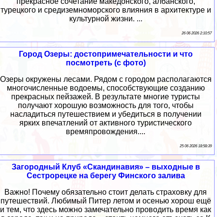
прекрасное сочетание македонского, албанского,
турецкого и средиземноморского влияния в архитектуре и
культурной жизни. ...
26 06 2026 2:10:57
Город Озеры: достопримечательности и что
посмотреть (с фото)
Озеры окружены лесами. Рядом с городом располагаются
многочисленные водоемы, способствующие созданию
прекрасных пейзажей. В результате многие туристы
получают хорошую возможность для того, чтобы
насладиться путешествием и убедиться в получении
ярких впечатлений от активного туристического
времяпровождения....
25 06 2026 18:58:39
Загородный Клуб «Скандинавия» – выходные в
Сестрорецке на берегу Финского залива
Важно! Почему обязательно стоит делать страховку для
путешествий. Любимый Питер летом и осенью хорош ещё
и тем, что здесь можно замечательно проводить время как