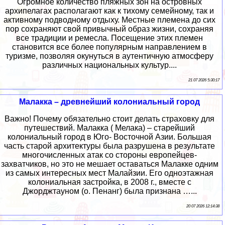
Огромное количество пляжных зон на островных
архипелагах располагают как к тихому семейному, так и
активному подводному отдыху. Местные племена до сих
пор сохраняют свой привычный образ жизни, сохраняя
все традиции и ремесла. Посещение этих племен
становится все более популярным направлением в
туризме, позволяя окунуться в аутентичную атмосферу
различных национальных культур....
21 07 2026 5:30:17
Малакка – древнейший колониальный город
Важно! Почему обязательно стоит делать страховку для
путешествий. Малакка ( Мелака) – старейший
колониальный город в Юго- Восточной Азии. Большая
часть старой архитектуры была разрушена в результате
многочисленных атак со стороны европейцев-
захватчиков, но это не мешает оставаться Малакке одним
из самых интересных мест Малайзии. Его одноэтажная
колониальная застройка, в 2008 г., вместе с
Джорджтауном (о. Пенанг) была признана …...
20 07 2026 12:14:38