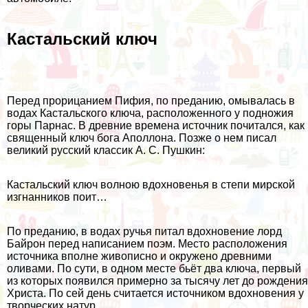
Кастальский ключ
Перед прорицанием Пифия, по преданию, омывалась в
водах Кастальского ключа, расположенного у подножия
горы Парнас. В древние времена источник почитался, как
священный ключ бога Аполлона. Позже о нем писал
великий русский классик А. С. Пушкин:
Кастальский ключ волною вдохновенья в степи мирской
изгнанников поит…
По преданию, в водах ручья питал вдохновение лорд
Байрон перед написанием поэм. Место расположения
источника вполне живописно и окружено древними
оливами. По сути, в одном месте бьёт два ключа, первый
из которых появился примерно за тысячу лет до рождения
Христа. По сей день считается источником вдохновения у
творческих натур.