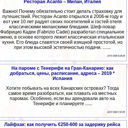
Ресторан Acanto – Милан, Италия
Важно! Почему обязательно стоит делать страховку для
путешествий. Ресторан Acanto открылся в 2006-м году и
вот уже 10 лет радует своих посетителей и гостей отеля
классическими миланскими блюдами. Шеф-повар
Фабрицио Кадеи (Fabrizio Cadei) разработал специальное
меню, в основе которого лежит классическая итальянская
кухня. Его блюда славятся своей изящной простотой, но
при этом высокой эстетичностью подачи. …...
19 07 2026 6:34:25
На пароме с Тенерифе на Гран-Канарию: как
добраться, цены, расписание, адреса – 2019 *
Испания
Хотите побывать на всех Канарских островах? Тогда
самое время разобраться, как плавать на местных
паромах. Особенно, если вы арендовали авто на
Тенерифе и планируете ......
18 07 2026 7:47:25
Лайфхак: как получить €250-600 за задержку рейса