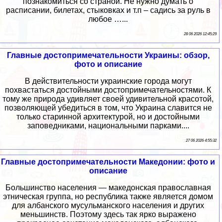
познакомиться со страной. Не нужно думать о
расписании, билетах, стыковках и т.п – садись за руль в
любое …...
28 06 2026 12:45:29
Главные достопримечательности Украины: обзор,
фото и описание
В действительности украинские города могут
похвастаться достойными достопримечательностями. К
тому же природа удивляет своей удивительной красотой,
позволяющей убедиться в том, что Украина славится не
только старинной архитектурой, но и достойными
заповедниками, национальными парками....
27 06 2026 4:55:32
Главные достопримечательности Македонии: фото и
описание
Большинство населения — македонская православная
этническая группа, но республика также является домом
для албанского мусульманского населения и других
меньшинств. Поэтому здесь так ярко выражено