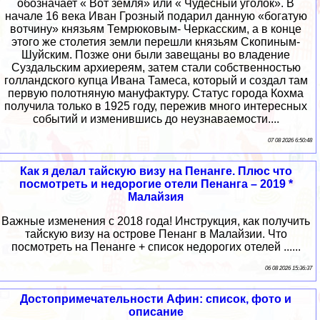
обозначает « Вот земля» или « Чудесный уголок». В
начале 16 века Иван Грозный подарил данную «богатую
вотчину» князьям Темрюковым- Черкасским, а в конце
этого же столетия земли перешли князьям Скопиным-
Шуйским. Позже они были завещаны во владение
Суздальским архиереям, затем стали собственностью
голландского купца Ивана Тамеса, который и создал там
первую полотняную мануфактуру. Статус города Кохма
получила только в 1925 году, пережив много интересных
событий и изменившись до неузнаваемости....
07 08 2026 6:50:48
Как я делал тайскую визу на Пенанге. Плюс что
посмотреть и недорогие отели Пенанга – 2019 *
Малайзия
Важные изменения с 2018 года! Инструкция, как получить
тайскую визу на острове Пенанг в Малайзии. Что
посмотреть на Пенанге + список недорогих отелей ......
06 08 2026 15:36:37
Достопримечательности Афин: список, фото и
описание