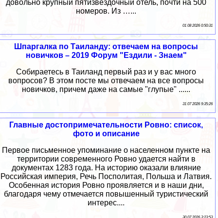
довольно крупный пятизвёздочный отель, почти на 500
номеров. Из …...
01 08 2026 0:50:31
Шпаргалка по Таиланду: отвечаем на вопросы
новичков – 2019 Форум "Ездили - Знаем"
Собираетесь в Таиланд первый раз и у вас много
вопросов? В этом посте мы отвечаем на все вопросы
новичков, причем даже на самые "глупые" ......
31 07 2026 9:35:26
Главные достопримечательности Ровно: список,
фото и описание
Первое письменное упоминание о населенном пункте на
территории современного Ровно удается найти в
документах 1283 года. На историю оказали влияние
Российская империя, Речь Посполитая, Польша и Латвия.
Особенная история Ровно проявляется и в наши дни,
благодаря чему отмечается повышенный туристический
интерес....
30 07 2026 3:23:53