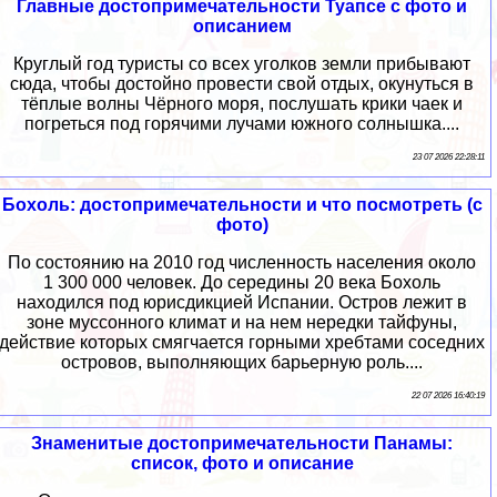
Главные достопримечательности Туапсе с фото и
описанием
Круглый год туристы со всех уголков земли прибывают
сюда, чтобы достойно провести свой отдых, окунуться в
тёплые волны Чёрного моря, послушать крики чаек и
погреться под горячими лучами южного солнышка....
23 07 2026 22:28:11
Бохоль: достопримечательности и что посмотреть (с
фото)
По состоянию на 2010 год численность населения около
1 300 000 человек. До середины 20 века Бохоль
находился под юрисдикцией Испании. Остров лежит в
зоне муссонного климат и на нем нередки тайфуны,
действие которых смягчается горными хребтами соседних
островов, выполняющих барьерную роль....
22 07 2026 16:40:19
Знаменитые достопримечательности Панамы:
список, фото и описание