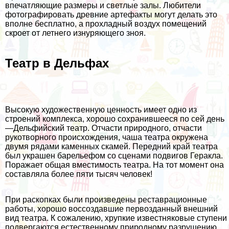
впечатляющие размеры и светлые залы. Любители
фотографировать древние артефакты могут делать это
вполне бесплатно, а прохладный воздух помещений
скроет от летнего изнуряющего зноя.
Театр в Дельфах
Высокую художественную ценность имеет одно из
строений комплекса, хорошо сохранившееся по сей день
—Дельфийский театр. Отчасти природного, отчасти
рукотворного происхождения, чаша театра окружена
двумя рядами каменных скамей. Передний край театра
был украшен барельефом со сценами подвигов Геракла.
Поражает общая вместимость театра. На тот момент она
составляла более пяти тысяч человек!
При раскопках были произведены реставрационные
работы, хорошо воссоздавшие первозданный внешний
вид театра. К сожалению, хрупкие известняковые ступени
подвергаются естественному природному разрушению.