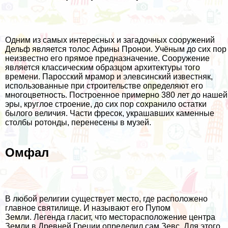
Одним из самых интересных и загадочных сооружений
Дельф является толос Афины Пронои. Учёным до сих пор
неизвестно его прямое предназначение. Сооружение
является классическим образцом архитектуры того
времени. Паросский мрамор и элевсинский известняк,
использованные при строительстве определяют его
многоцветность. Построенное примерно 380 лет до нашей
эры, круглое строение, до сих пор сохранило остатки
былого величия. Части фресок, украшавших каменные
столбы ротонды, перенесены в музей.
Омфал
В любой религии существует место, где расположено
главное святилище. И называют его Пупом
Земли. Легенда гласит, что месторасположение центра
Земли в Древней Греции определил сам Зевс. Для этого