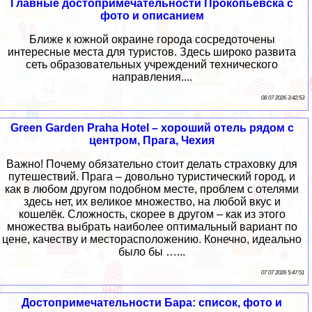
Главные достопримечательности Прокопьевска с
фото и описанием
Ближе к южной окраине города сосредоточены
интересные места для туристов. Здесь широко развита
сеть образовательных учреждений технического
направления....
08 07 2026 3:42:53
Green Garden Praha Hotel – хороший отель рядом с
центром, Прага, Чехия
Важно! Почему обязательно стоит делать страховку для
путешествий. Прага – довольно туристический город, и
как в любом другом подобном месте, проблем с отелями
здесь нет, их великое множество, на любой вкус и
кошелёк. Сложность, скорее в другом – как из этого
множества выбрать наиболее оптимальный вариант по
цене, качеству и месторасположению. Конечно, идеально
было бы …...
07 07 2026 5:47:51
Достопримечательности Бара: список, фото и