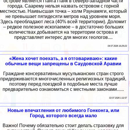
острове является Панга Панк в северо-западной части
города. Саарему нельзя назвать островом с горной
местностью. Наивысшая точка – холм Раунамяги, который
не превышает пятидесяти метров над уровнем моря.
Здесь преобладают леса (40% всей территории). Доломит
– редкое полезное ископаемое – в достаточно больших
количествах добывается на территории острова и
представляет интерес для многих геологов....
04 07 2026 16:29:23
«Жена хочет поехать, а я отговариваю»: какие
обычные вещи запрещены в Саудовской Аравии
Граждане консервативных мусульманских стран строго
придерживаются многочисленных религиозных традиций,
поэтому перед поездкой в подобные места лучше
предварительно ознакомиться с местными законами......
03 07 2026 1:11:57
Новые впечатления от любимого Гонконга, или
Город, которого всегда мало
Важно! Почему обязательно стоит делать страховку для