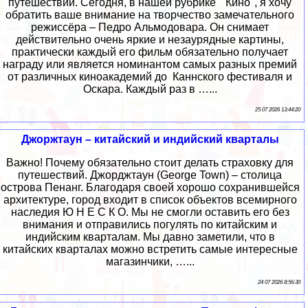
путешествий. Сегодня, в нашей рубрике " Кино", я хочу
обратить ваше внимание на творчество замечательного
режиссёра – Педро Альмодовара. Он снимает
действительно очень яркие и незаурядные картины,
практически каждый его фильм обязательно получает
награду или является номинантом самых разных премий
от различных киноакадемий до Каннского фестиваля и
Оскара. Каждый раз в …...
25 07 2026 13:44:20
Джоржтаун – китайский и индийский кварталы
Важно! Почему обязательно стоит делать страховку для
путешествий. Джорджтаун (George Town) – столица
острова Пенанг. Благодаря своей хорошо сохранившейся
архитектуре, город входит в список объектов всемирного
наследия Ю Н Е С К О. Мы не смогли оставить его без
внимания и отправились погулять по китайским и
индийским кварталам. Мы давно заметили, что в
китайских кварталах можно встретить самые интересные
магазинчики, …...
24 07 2026 8:56:30