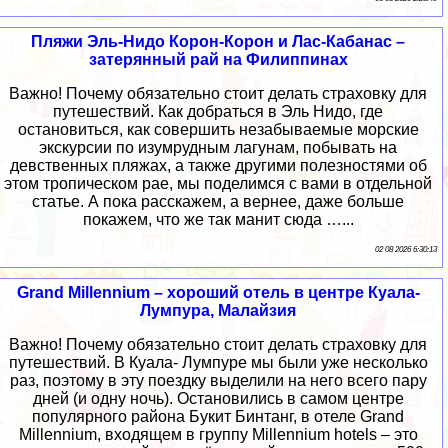
Пляжи Эль-Нидо Корон-Корон и Лас-Кабанас –
затерянный рай на Филиппинах
Важно! Почему обязательно стоит делать страховку для
путешествий. Как добраться в Эль Нидо, где
остановиться, как совершить незабываемые морские
экскурсии по изумрудным лагунам, побывать на
девственных пляжах, а также другими полезностями об
этом тропическом рае, мы поделимся с вами в отдельной
статье. А пока расскажем, а вернее, даже больше
покажем, что же так манит сюда …...
02 08 2026 6:30:13
Grand Millennium – хороший отель в центре Куала-
Лумпура, Малайзия
Важно! Почему обязательно стоит делать страховку для
путешествий. В Куала- Лумпуре мы были уже несколько
раз, поэтому в эту поездку выделили на него всего пару
дней (и одну ночь). Остановились в самом центре
популярного района Букит Бинтанг, в отеле Grand
Millennium, входящем в группу Millennium hotels – это