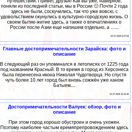
путешествий. Привет, друзья! Как вы уже, наверное,
поняли из последней статьи, мы в России 🙂 Почти 2 года
здесь не были, соскучились, так что уже вовсю, с
удовольствием окунулись в культурно-городскую жизнь. О
своем бытие-житие здесь, а также о впечатлениях о
России после Азии еще напишем отдельно, а …...
02 07 2026 0:27:54
Главные достопримечательности Зарайска: фото и
описание
В следующий раз он упоминался в летописях от 1225 года
под названием Красный. В то время в город из Херсонеса
была перенесена икона Николая Чудотворца. Но спустя
чуть более 10 лет город был вновь сожжён уже ханом
Батыем....
01 07 2026 11:33:36
Достопримечательности Валуек: обзор, фото и
описание
При этом город хорошо обустроен и очень ухожен.
Поэтому наиболее частым времяпрепровождением здесь