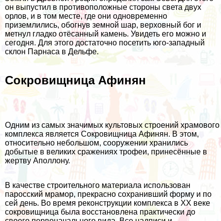
он выпустил в противоположные стороны света двух
орлов, и в том месте, где они одновременно
приземлились, обогнув земной шар, верховный бог и
метнул гладко отёсанный камень. Увидеть его можно и
сегодня. Для этого достаточно посетить юго-западный
склон Парнаса в Дельфе.
Сокровищница Афинян
Одним из самых значимых культовых строений храмового
комплекса является Сокровищница Афинян. В этом,
относительно небольшом, сооружении хранились
добытые в великих сражениях трофеи, принесённые в
жертву Аполлону.
В качестве строительного материала использован
паросский мрамор, прекрасно сохранивший форму и по
сей день. Во время реконструкции комплекса в ХХ веке
сокровищница была восстановлена практически до
своего первоначального вида. Все надписи и