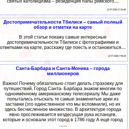
святых католицизма – резиденция папы римского....
13 07 2026 17:10:46
Достопримечательности Тбилиси – самый полный
обзор и отметки на карте
В этой статье покажу самые интересные
достопримечательности Тбилиси с фотографиями и
отметками на карте, расскажу где поесть и остановиться....
12 07 2026 7:54:34
Санта-Барбара и Санта-Моника – города
миллионеров
Важно! Почему обязательно стоит делать страховку для
путешествий. Город Санта- Барбара знаком многим по
одноимённому американскому телесериалу. Мы даже
попытались отыскать те самые знаменитые арки из
заставки (это единственное что мы вспомнили), но их
здесь бесчисленное множество. В архитектуре города
явно прослеживается вездесущая рука испанцев,
которые и основали этот город в 1786 году А ещё город
…...