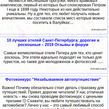
являются неспешные прогулки. Много храмовых
комплексов, первый из которых был спонсирован Петром
I еще в 1698 году. Некоторые из них действительно
уникальны. Ну а для тех, кто любит получать новые
впечатления, мы составили список мест, которые можно
посетить в Валуйках:...
30 06 2026 9:15:47
10 лучших отелей Санкт-Петербурга: дорогие и
роскошные – 2019 Отзывы и форум
Самые великолепные отели Питера для тех, кто ценит
роскошь. Эти отели идеально подходят не только для
туристов, но также для молодоженов и фотосессий ......
29 06 2026 21:28:16
Фотоконкурс "Незабываемое автопутешествие"
Важно! Почему обязательно стоит делать страховку для
путешествий. Привет, дорогие читатели! У нас отличная
новость – мы снова проводим фотоконкурс с ценными
призами 🙂 Скажите, вы любите путешествовать на
автомобиле? Лично у нас – это самый любимый способ