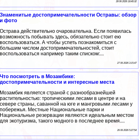
28 06 2026 18:40:32
Знаменитые достопримечательности Остравы: обзор
и фото
Острава действительно очаровательна. Если появилась
возможность побывать здесь, обязательно стоит ею
воспользоваться. А чтобы успеть познакомиться с
большим числом достопримечательностей, стоит
воспользоваться например таким списком:...
27 06 2026 3:15:47
Что посмотреть в Мозамбике:
достопримечательности и интересные места
Мозамбик является страной с разнообразнейшей
растительностью: тропическими лесами в центре и на
севере страны, саванной на юге и мангровыми лесами у
побережья. Местные Национальные парки и
Национальные резервации являются идеальным местом
для экотуризма, такого модного в последнее время....
26 06 2026 5:27:54