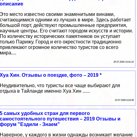
описание
Это место известно своими знаменитыми винами,
считающимися одними из лучших в мире. Здесь работает
большой порт, действуют промышленные предприятия,
научные центры. Его считают городом искусств и истории.
По количеству исторических памятников он уступает
только Парижу. Город и его окрестности традиционно
привлекают огромное количество туристов со всего
мира....
20 07 2026 15:41:10
Хуа Хин. Отзывы о поездке, фото – 2019 *
Неудивительно, что туристы все чаще выбирают для
отдыха в Тайланде именно Хуа Хин ......
19 07 2026 6:24:38
5 самых удобных стран для первого
самостоятельного путешествия – 2019 Отзывы и
форум "Ездили - Знаем"
Наверное, у каждого в жизни однажды возникает желание