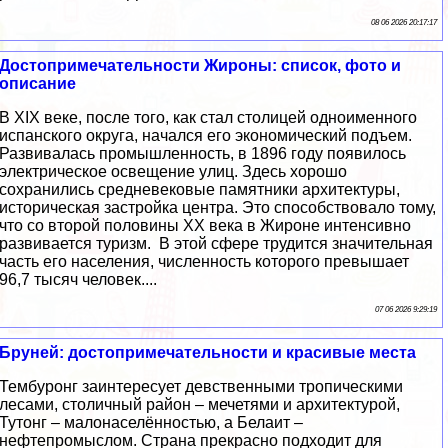
08 06 2026 20:17:17
Достопримечательности Жироны: список, фото и
описание
В XIX веке, после того, как стал столицей одноименного
испанского округа, начался его экономический подъем.
Развивалась промышленность, в 1896 году появилось
электрическое освещение улиц. Здесь хорошо
сохранились средневековые памятники архитектуры,
историческая застройка центра. Это способствовало тому,
что со второй половины XX века в Жироне интенсивно
развивается туризм. В этой сфере трудится значительная
часть его населения, численность которого превышает
96,7 тысяч человек....
07 06 2026 9:29:19
Бруней: достопримечательности и красивые места
Тембуронг заинтересует девственными тропическими
лесами, столичный район – мечетями и архитектурой,
Тутонг – малонаселённостью, а Белаит –
нефтепромыслом. Страна прекрасно подходит для