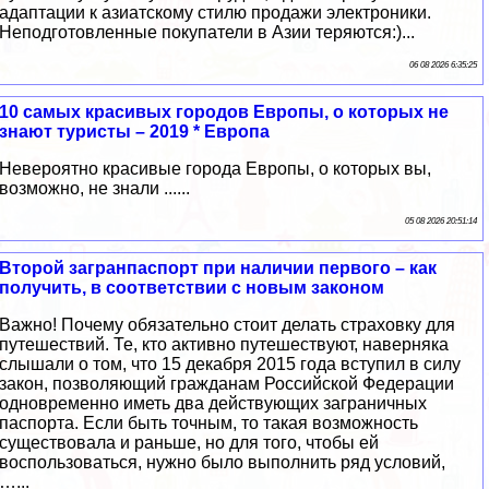
адаптации к азиатскому стилю продажи электроники.
Неподготовленные покупатели в Азии теряются:)...
06 08 2026 6:35:25
10 самых красивых городов Европы, о которых не
знают туристы – 2019 * Европа
Невероятно красивые города Европы, о которых вы,
возможно, не знали ......
05 08 2026 20:51:14
Второй загранпаспорт при наличии первого – как
получить, в соответствии с новым законом
Важно! Почему обязательно стоит делать страховку для
путешествий. Те, кто активно путешествуют, наверняка
слышали о том, что 15 декабря 2015 года вступил в силу
закон, позволяющий гражданам Российской Федерации
одновременно иметь два действующих заграничных
паспорта. Если быть точным, то такая возможность
существовала и раньше, но для того, чтобы ей
воспользоваться, нужно было выполнить ряд условий,
…...