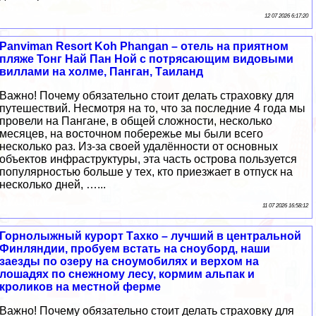
12 07 2026 6:17:20
Panviman Resort Koh Phangan – отель на приятном
пляже Тонг Най Пан Ной с потрясающим видовыми
виллами на холме, Панган, Таиланд
Важно! Почему обязательно стоит делать страховку для
путешествий. Несмотря на то, что за последние 4 года мы
провели на Пангане, в общей сложности, несколько
месяцев, на восточном побережье мы были всего
несколько раз. Из-за своей удалённости от основных
объектов инфраструктуры, эта часть острова пользуется
популярностью больше у тех, кто приезжает в отпуск на
несколько дней, …...
11 07 2026 16:58:12
Горнолыжный курорт Тахко – лучший в центральной
Финляндии, пробуем встать на сноуборд, наши
заезды по озеру на сноумобилях и верхом на
лошадях по снежному лесу, кормим альпак и
кроликов на местной ферме
Важно! Почему обязательно стоит делать страховку для