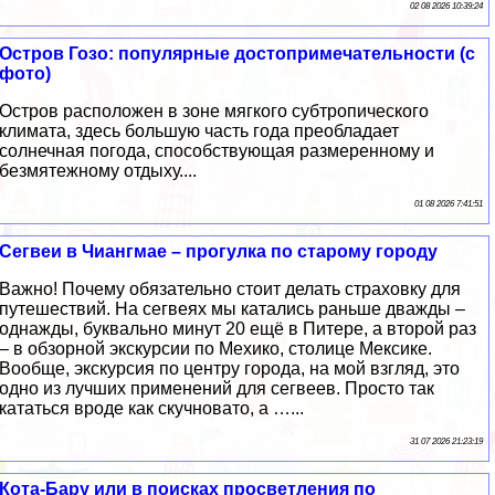
02 08 2026 10:39:24
Остров Гозо: популярные достопримечательности (с
фото)
Остров расположен в зоне мягкого субтропического
климата, здесь большую часть года преобладает
солнечная погода, способствующая размеренному и
безмятежному отдыху....
01 08 2026 7:41:51
Сегвеи в Чиангмае – прогулка по старому городу
Важно! Почему обязательно стоит делать страховку для
путешествий. На сегвеях мы катались раньше дважды –
однажды, буквально минут 20 ещё в Питере, а второй раз
– в обзорной экскурсии по Мехико, столице Мексике.
Вообще, экскурсия по центру города, на мой взгляд, это
одно из лучших применений для сегвеев. Просто так
кататься вроде как скучновато, а …...
31 07 2026 21:23:19
Кота-Бару или в поисках просветления по