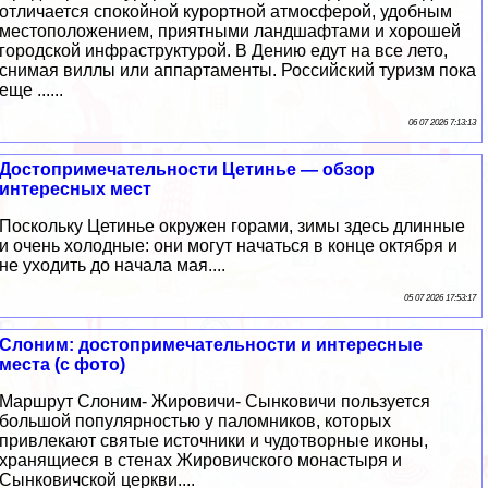
отличается спокойной курортной атмосферой, удобным
местоположением, приятными ландшафтами и хорошей
городской инфраструктурой. В Дению едут на все лето,
снимая виллы или аппартаменты. Российский туризм пока
еще ......
06 07 2026 7:13:13
Достопримечательности Цетинье — обзор
интересных мест
Поскольку Цетинье окружен горами, зимы здесь длинные
и очень холодные: они могут начаться в конце октября и
не уходить до начала мая....
05 07 2026 17:53:17
Слоним: достопримечательности и интересные
места (с фото)
Маршрут Слоним- Жировичи- Сынковичи пользуется
большой популярностью у паломников, которых
привлекают святые источники и чудотворные иконы,
хранящиеся в стенах Жировичского монастыря и
Сынковичской церкви....