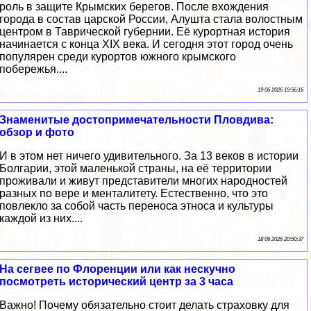
роль в защите Крымских берегов. После вхождения
города в состав царской России, Алушта стала волостным
центром в Таврической губернии. Её курортная история
начинается с конца XIX века. И сегодня этот город очень
популярен среди курортов южного крымского
побережья....
19 06 2026 19:56:16
Знаменитые достопримечательности Пловдива:
обзор и фото
И в этом нет ничего удивительного. За 13 веков в истории
Болгарии, этой маленькой страны, на её территории
проживали и живут представители многих народностей
разных по вере и менталитету. Естественно, что это
повлекло за собой часть переноса этноса и культуры
каждой из них....
18 06 2026 20:50:37
На сегвее по Флоренции или как нескучно
посмотреть исторический центр за 3 часа
Важно! Почему обязательно стоит делать страховку для