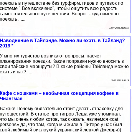
поехать в путешествие без турфирм, гидов и путевок по
системе " Все включено", чтобы ощутить всю радость
самостоятельного путешествия. Вопрос - куда именно
поехать ......
18 07 2026 21:23:10
Наводнение в Тайланде. Можно ли ехать в Тайланд? –
2019 *
У многих туристов возникают вопросы, насчет
планирования поездки. Какие поправки нужно вносить в
свои тайские маршруты? В какие районы Тайланда можно
ехать и как?.....
17 07 2026 1:54:19
Кафе с кошками – необычная концепция кофеен в
Чиангмае
Важно! Почему обязательно стоит делать страховку для
путешествий. В статье про тигров Леша уже упоминал,
что мы очень любим котов, так сказать, являемся «cat
persons» да, что там, когда мы жили в Питере у нас был
свой любимый вислоухий украинский левкой Джефри))