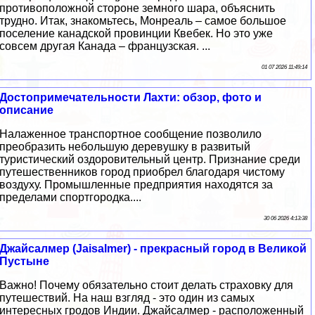
противоположной стороне земного шара, объяснить
трудно. Итак, знакомьтесь, Монреаль – самое большое
поселение канадской провинции Квебек. Но это уже
совсем другая Канада – французская. ...
01 07 2026 11:49:14
Достопримечательности Лахти: обзор, фото и
описание
Налаженное транспортное сообщение позволило
преобразить небольшую деревушку в развитый
туристический оздоровительный центр. Признание среди
путешественников город приобрел благодаря чистому
воздуху. Промышленные предприятия находятся за
пределами спортгородка....
30 06 2026 4:13:38
Джайсалмер (Jaisalmer) - прекрасный город в Великой
Пустыне
Важно! Почему обязательно стоит делать страховку для
путешествий. На наш взгляд - это один из самых
интересных гродов Индии. Джайсалмер - расположенный