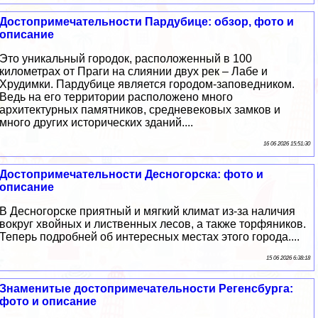
Достопримечательности Пардубице: обзор, фото и
описание
Это уникальный городок, расположенный в 100
километрах от Праги на слиянии двух рек – Лабе и
Хрудимки. Пардубице является городом-заповедником.
Ведь на его территории расположено много
архитектурных памятников, средневековых замков и
много других исторических зданий....
16 06 2026 15:51:30
Достопримечательности Десногорска: фото и
описание
В Десногорске приятный и мягкий климат из-за наличия
вокруг хвойных и лиственных лесов, а также торфяников.
Теперь подробней об интересных местах этого города....
15 06 2026 6:38:18
Знаменитые достопримечательности Регенсбурга:
фото и описание