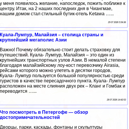
у меня появилось желание, напоследок, пожить поближе к
центру. Итак, на 2 наших последних дня в Чиангмае,
нашим домом стал стильный бутик-отель Ketawa …...
29 07 2026 5:54:36
Куала-Лумпур, Малайзия – столица страны и
крупнейший мегаполис Азии
Важно! Почему обязательно стоит делать страховку для
путешествий. Куала- Лумпур, Малайзия – это один из
крупнейших транспортных узлов Азии. В немалой степени
благодаря малайзийскому лоу-кост перевозчику Airasia,
рейсами которого можно улететь в десятки городов,
Куала- Лумпур пользуется большой популярностью среди
туристов в качестве пересадочного пункта. Куала- Лумпур
расположен на месте слияния двух рек – Кланг и Гомбак и
переводится …...
28 07 2026 14:42:53
Что посмотреть в Петергофе — обзор
достопримечательностей
Дворцы, парки, каскады, фонтаны и скульптуры