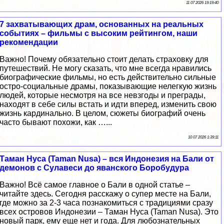
11 07 2026 19:19:40
7 захватывающих драм, основанных на реальных
событиях – фильмы с высоким рейтингом, наши
рекомендации
Важно! Почему обязательно стоит делать страховку для
путешествий. Не могу сказать, что мне всегда нравились
биографические фильмы, но есть действительно сильные
остро-социальные драмы, показывающие нелегкую жизнь
людей, которые несмотря на все невзгоды и преграды,
находят в себе силы встать и идти вперед, изменить свою
жизнь кардинально. В целом, сюжеты биографий очень
часто бывают похожи, как …...
10 07 2026 1:39:11
Таман Нуса (Taman Nusa) – вся Индонезия на Бали от
демонов с Сулавеси до яванского Боробудура
Важно! Всё самое главное о Бали в одной статье –
читайте здесь. Сегодня расскажу о супер месте на Бали,
где можно за 2-3 часа познакомиться с традициями сразу
всех островов Индонезии – Таман Нуса (Taman Nusa). Это
новый парк, ему еще нет и года. Для любознательных