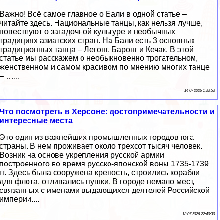
Важно! Всё самое главное о Бали в одной статье –
читайте здесь. Национальные танцы, как нельзя лучше,
повествуют о загадочной культуре и необычных
традициях азиатских стран. На Бали есть 3 основных
традиционных танца – Легонг, Баронг и Кечак. В этой
статье мы расскажем о необыкновенно трогательном,
женственном и самом красивом по мнению многих танце
– …...
14 07 2026 1:33:53
Что посмотреть в Херсоне: достопримечательности и
интересные места
Это один из важнейших промышленных городов юга
страны. В нем проживает около трехсот тысяч человек.
Возник на основе укрепления русской армии,
построенного во время русско-японской воны 1735-1739
гг. Здесь была сооружена крепость, строились корабли
для флота, отливались пушки. В городе немало мест,
связанных с именами выдающихся деятелей Российской
империи....
13 07 2026 22:40:30