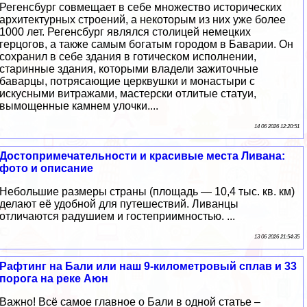
Регенсбург совмещает в себе множество исторических
архитектурных строений, а некоторым из них уже более
1000 лет. Регенсбург являлся столицей немецких
герцогов, а также самым богатым городом в Баварии. Он
сохранил в себе здания в готическом исполнении,
старинные здания, которыми владели зажиточные
баварцы, потрясающие церквушки и монастыри с
искусными витражами, мастерски отлитые статуи,
вымощенные камнем улочки....
14 06 2026 12:20:51
Достопримечательности и красивые места Ливана:
фото и описание
Небольшие размеры страны (площадь — 10,4 тыс. кв. км)
делают её удобной для путешествий. Ливанцы
отличаются радушием и гостеприимностью. ...
13 06 2026 21:54:35
Рафтинг на Бали или наш 9-километровый сплав и 33
порога на реке Аюн
Важно! Всё самое главное о Бали в одной статье –