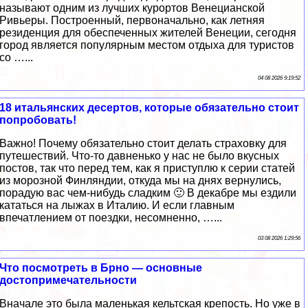
называют одним из лучших курортов Венецианской
Ривьеры. Построенный, первоначально, как летняя
резиденция для обеспеченных жителей Венеции, сегодня
город является популярным местом отдыха для туристов
со …...
04 08 2026 9:19:52
18 итальянских десертов, которые обязательно стоит
попробовать!
Важно! Почему обязательно стоит делать страховку для
путешествий. Что-то давненько у нас не было вкусных
постов, так что перед тем, как я приступлю к серии статей
из морозной Финляндии, откуда мы на днях вернулись,
порадую вас чем-нибудь сладким 🙂 В декабре мы ездили
кататься на лыжах в Италию. И если главным
впечатлением от поездки, несомненно, …...
03 08 2026 1:29:56
Что посмотреть в Брно — основные
достопримечательности
Вначале это была маленькая кельтская крепость. Но уже в