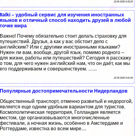
23 06 2026 9:35:29
Italki – удобный сервис для изучения иностранных
языков и отличный способ находить друзей в любой
точке мира
Важно! Почему обязательно стоит делать страховку для
путешествий. Друзья, а как у вас обстоит дело с
английским? Или с другими иностранными языками?
Нужен ли вам, вообще, другой язык, помимо родного –
для жизни, работы или путешествий? Сегодня я расскажу
о том, для чего нужен английский нам, что он даёт, как мы
его поддерживаем и совершенствуем. …...
22 06 2026 5:41:44
Популярные достопримечательности Нидерландов
Общественный транспорт, отменно развитый и недорогой,
является еще одним удобным вариантом для туристов.
Космополитическая территория, Голландия является
местом, где организовываются многочисленные
фестивали, а ночная жизнь, особенно в Амстердаме и
Роттердаме, известна во всем мире....