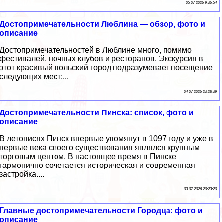
05 07 2026 9:36:54
Достопримечательности Люблина — обзор, фото и
описание
Достопримечательностей в Люблине много, помимо
фестивалей, ночных клубов и ресторанов. Экскурсия в
этот красивый польский город подразумевает посещение
следующих мест:...
04 07 2026 23:28:39
Достопримечательности Пинска: список, фото и
описание
В летописях Пинск впервые упомянут в 1097 году и уже в
первые века своего существования являлся крупным
торговым центом. В настоящее время в Пинске
гармонично сочетается историческая и современная
застройка....
03 07 2026 20:23:20
Главные достопримечательности Городца: фото и
описание