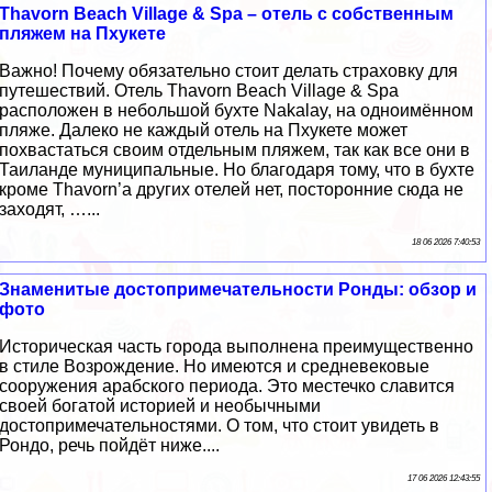
Thavorn Beach Village & Spa – отель с собственным
пляжем на Пхукете
Важно! Почему обязательно стоит делать страховку для
путешествий. Отель Thavorn Beach Village & Spa
расположен в небольшой бухте Nakalay, на одноимённом
пляже. Далеко не каждый отель на Пхукете может
похвастаться своим отдельным пляжем, так как все они в
Таиланде муниципальные. Но благодаря тому, что в бухте
кроме Thavorn’a других отелей нет, посторонние сюда не
заходят, …...
18 06 2026 7:40:53
Знаменитые достопримечательности Ронды: обзор и
фото
Историческая часть города выполнена преимущественно
в стиле Возрождение. Но имеются и средневековые
сооружения арабского периода. Это местечко славится
своей богатой историей и необычными
достопримечательностями. О том, что стоит увидеть в
Рондо, речь пойдёт ниже....
17 06 2026 12:43:55