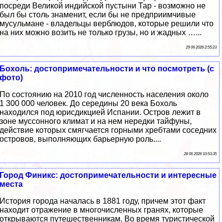
посреди Великой индийской пустыни Тар - возможно не
был бы столь знаменит, если бы не предприимчивые
мусульмане - владельцы верблюдов, которые решили что
на них можно возить не только грузы, но и жадных …...
29 06 2026 2:55:23
Бохоль: достопримечательности и что посмотреть (с
фото)
По состоянию на 2010 год численность населения около
1 300 000 человек. До середины 20 века Бохоль
находился под юрисдикцией Испании. Остров лежит в
зоне муссонного климат и на нем нередки тайфуны,
действие которых смягчается горными хребтами соседних
островов, выполняющих барьерную роль....
28 06 2026 10:53:35
Город Финикс: достопримечательности и интересные
места
История города началась в 1881 году, причем этот факт
находит отражение в многочисленных гранях, которые
открываются путешественникам. Во время туристической