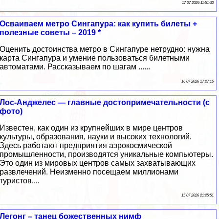
17 07 2026 11:51:30
Осваиваем метро Сингапура: как купить билеты +
полезные советы – 2019 *
Оценить достоинства метро в Сингапуре нетрудно: нужна
карта Сингапура и умение пользоваться билетными
автоматами. Рассказываем по шагам ......
16 07 2026 17:27:16
Лос-Анджелес — главные достопримечательности (с
фото)
Известен, как один из крупнейших в мире центров
культуры, образования, науки и высоких технологий.
Здесь работают предприятия аэрокосмической
промышленности, производятся уникальные компьютеры.
Это один из мировых центров самых захватывающих
развлечений. Неизменно посещаем миллионами
туристов....
15 07 2026 21:25:51
Легонг – танец божественных нимф