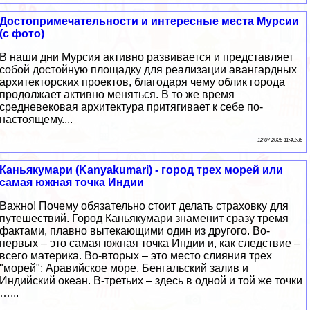
Достопримечательности и интересные места Мурсии
(с фото)
В наши дни Мурсия активно развивается и представляет
собой достойную площадку для реализации авангардных
архитекторских проектов, благодаря чему облик города
продолжает активно меняться. В то же время
средневековая архитектура притягивает к себе по-
настоящему....
12 07 2026 11:43:36
Каньякумари (Kanyakumari) - город трех морей или
самая южная точка Индии
Важно! Почему обязательно стоит делать страховку для
путешествий. Город Каньякумари знаменит сразу тремя
фактами, плавно вытекающими один из другого. Во-
первых – это самая южная точка Индии и, как следствие –
всего материка. Во-вторых – это место слияния трех
"морей": Аравийское море, Бенгальский залив и
Индийский океан. В-третьих – здесь в одной и той же точки
…...