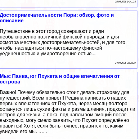
25 06 2026 14:41:23
Достопримечательности Пори: обзор, фото и
описание
Путешествие в этот город совершают и ради
необыкновенно поэтичной финской природы, и для
осмотра местных достопримечательностей, и для того,
чтобы насладиться по-настоящему финской
уединенностью и умиротворение остью....
24 06 2026 20:38:19
Мыс Панва, юг Пхукета и общие впечатления от
острова
Важно! Почему обязательно стоит делать страховку для
путешествий. Всем привет!! Решила написать о наших
первых впечатлениях от Пхукета, через месяц-полтора
останутся лишь сухие факты и размышления, подходит ли
остров для жизни, а пока, под наплывом эмоций после
выходных, могу смело заявить, что Пхукет определённо
нравится! Хотя, если быть точнее, нравится то, каким
увидели его мы. …...