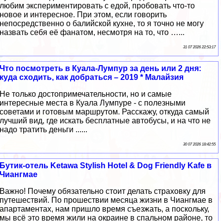
любим экспериментировать с едой, пробовать что-то
новое и интересное. При этом, если говорить
непосредственно о балийской кухне, то я точно не могу
назвать себя её фанатом, несмотря на то, что …...
31 07 2026 22:53:17
Что посмотреть в Куала-Лумпур за день или 2 дня:
куда сходить, как добраться – 2019 * Малайзия
Не только достопримечательности, но и самые
интересные места в Куала Лумпуре - с полезными
советами и готовым маршрутом. Расскажу, откуда самый
лучший вид, где искать бесплатные автобусы, и на что не
надо тратить деньги ......
30 07 2026 18:42:55
Бутик-отель Ketawa Stylish Hotel & Dog Friendly Kafe в
Чиангмае
Важно! Почему обязательно стоит делать страховку для
путешествий. По прошествии месяца жизни в Чиангмае в
апартаментах, нам пришло время съезжать, а поскольку,
мы всё это время жили на окраине в спальном районе, то