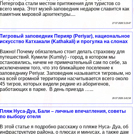
Петергофа стали местом притяжения для туристов со
всего мира. Этот музей-заповедник недаром славится как
памятник мировой архитектуры....
27 07 2026 5:19:47
Тигровый заповедник Перияр (Periyar), национальное
искусство Катхакали (Kathakali) и прогулка на слонах
Важно! Почему обязательно стоит делать страховку для
путешествий. Кумили (Kumily) - город, в котором мы
остановились, ничем не примечательный сам по себе, за
исключением того, что это ближайшее поселение к
заповеднику Periyar. Заповедник называется тигровым, но
на всей огромной территории насчитывается всего около
45 тигров, которых видели редкие из аборигенов,
работающих в парке. В день приезда …...
26 07 2026 3:41:54
Пляж Нуса-Дуа, Бали – личные впечатления, советы
по выбору отеля
В этой статье я подробно расскажу о пляже Нуса- Дуа, об
инфраструктуре района, о плюсах и минусах, а также дам