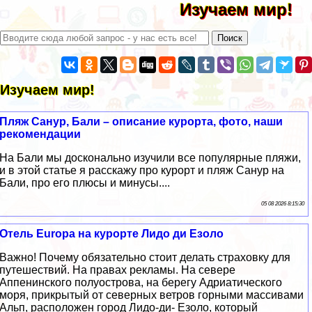
Изучаем мир!
Изучаем мир!
Пляж Санур, Бали – описание курорта, фото, наши
рекомендации
На Бали мы досконально изучили все популярные пляжи,
и в этой статье я расскажу про курорт и пляж Санур на
Бали, про его плюсы и минусы....
05 08 2026 8:15:30
Отель Europa на курорте Лидо ди Езоло
Важно! Почему обязательно стоит делать страховку для
путешествий. На правах рекламы. На севере
Аппенинского полуострова, на берегу Адриатического
моря, прикрытый от северных ветров горными массивами
Альп, расположен город Лидо-ди- Езоло, который