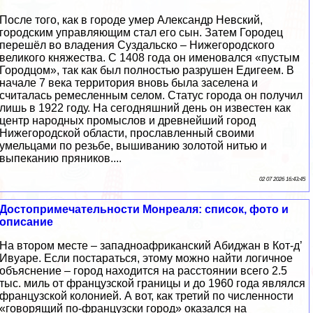
После того, как в городе умер Александр Невский,
городским управляющим стал его сын. Затем Городец
перешёл во владения Суздальско – Нижегородского
великого княжества. С 1408 года он именовался «пустым
Городцом», так как был полностью разрушен Едигеем. В
начале 7 века территория вновь была заселена и
считалась ремесленным селом. Статус города он получил
лишь в 1922 году. На сегодняшний день он известен как
центр народных промыслов и древнейший город
Нижегородской области, прославленный своими
умельцами по резьбе, вышиванию золотой нитью и
выпеканию пряников....
02 07 2026 16:43:45
Достопримечательности Монреаля: список, фото и
описание
На втором месте – западноафриканский Абиджан в Кот-д’
Ивуаре. Если постараться, этому можно найти логичное
объяснение – город находится на расстоянии всего 2.5
тыс. миль от французской границы и до 1960 года являлся
французской колонией. А вот, как третий по численности
«говорящий по-французски город» оказался на