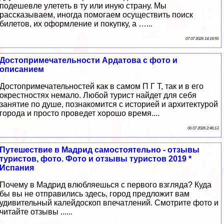
подешевле улететь в ту или иную страну. Мы
рассказываем, иногда помогаем осуществить поиск
билетов, их оформление и покупку, а …...
07 07 2026 14:19:55
Достопримечательности Ардатова с фото и
описанием
Достопримечательностей как в самом П Г Т, так и в его
окрестностях немало. Любой турист найдет для себя
занятие по душе, познакомится с историей и архитектурой
города и просто проведет хорошо время....
06 07 2026 2:46:13
Путешествие в Мадрид самостоятельно - отзывы
туристов, фото. Фото и отзывы туристов 2019 *
Испания
Почему в Мадрид влюбляешься с первого взгляда? Куда
бы вы не отправились здесь, город предложит вам
удивительный калейдоскоп впечатлений. Смотрите фото и
читайте отзывы ......