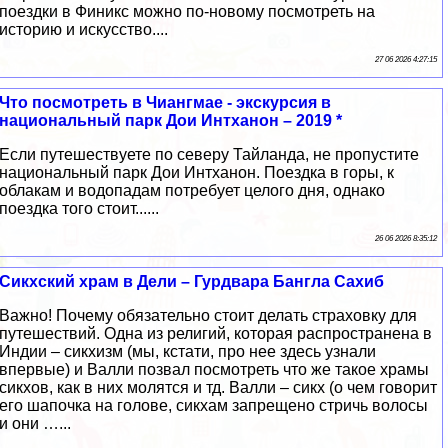
поездки в Финикс можно по-новому посмотреть на
историю и искусство....
27 06 2026 4:27:15
Что посмотреть в Чиангмае - экскурсия в
национальный парк Дои Интханон – 2019 *
Если путешествуете по северу Тайланда, не пропустите
национальный парк Дои Интханон. Поездка в горы, к
облакам и водопадам потребует целого дня, однако
поездка того стоит......
26 06 2026 8:35:12
Сикхский храм в Дели – Гурдвара Бангла Сахиб
Важно! Почему обязательно стоит делать страховку для
путешествий. Одна из религий, которая распространена в
Индии – сикхизм (мы, кстати, про нее здесь узнали
впервые) и Валли позвал посмотреть что же такое храмы
сикхов, как в них молятся и тд. Валли – сикх (о чем говорит
его шапочка на голове, сикхам запрещено стричь волосы
и они …...