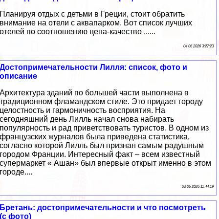
Планируя отдых с детьми в Греции, стоит обратить
внимание на отели с аквапарком. Вот список лучших
отелей по соотношению цена-качество ......
04 06 2026 3:27:23
Достопримечательности Лилля: список, фото и
описание
Архитектура зданий по большей части выполнена в
традиционном фламандском стиле. Это придает городу
целостность и гармоничность восприятия. На
сегодняшний день Лилль начал снова набирать
популярность и рад приветствовать туристов. В одном из
французских журналов была приведена статистика,
согласно которой Лилль был признан самым радушным
городом Франции. Интересный факт – всем известный
супермаркет « Ашан» был впервые открыт именно в этом
городе....
03 06 2026 11:44:19
Бретань: достопримечательности и что посмотреть
(с фото)