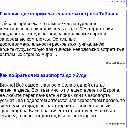
23 07 2026 17:42:23
Главные достопримечательности острова Тайвань
Тайвань привлекает большое число туристов
великолепной природой, ведь около 20% территории
государства отведены под национальные парки и
заповедные комплексы. Остальные
достопримечательности раскрывают уникальную
архитектуру, которую практически невозможно встретить в
остальных странах мира....
22 07 2026 10:50:18
Как добраться из аэропорта до Убуда
Важно! Всё самое главное о Бали в одной статье –
читайте здесь. Если вы много путешествуете по Европе,
не любите переплачивать и привыкли из аэропорта
уезжать на недорогом автобусе или скоростном поезде, то
здесь мы вынуждены вас огорчить – общественный
транспорт на Бали практически отсутствует. Если быть
точным, то в некотором виде и по некоторым …...
21 07 2026 12:55:26