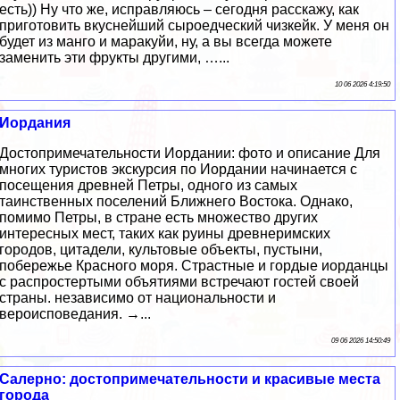
есть)) Ну что же, исправляюсь – сегодня расскажу, как
приготовить вкуснейший сыроедческий чизкейк. У меня он
будет из манго и маракуйи, ну, а вы всегда можете
заменить эти фрукты другими, …...
10 06 2026 4:19:50
Иордания
Достопримечательности Иордании: фото и описание Для
многих туристов экскурсия по Иордании начинается с
посещения древней Петры, одного из самых
таинственных поселений Ближнего Востока. Однако,
помимо Петры, в стране есть множество других
интересных мест, таких как руины древнеримских
городов, цитадели, культовые объекты, пустыни,
побережье Красного моря. Страстные и гордые иорданцы
с распростертыми объятиями встречают гостей своей
страны. независимо от национальности и
вероисповедания. →...
09 06 2026 14:50:49
Салерно: достопримечательности и красивые места
города