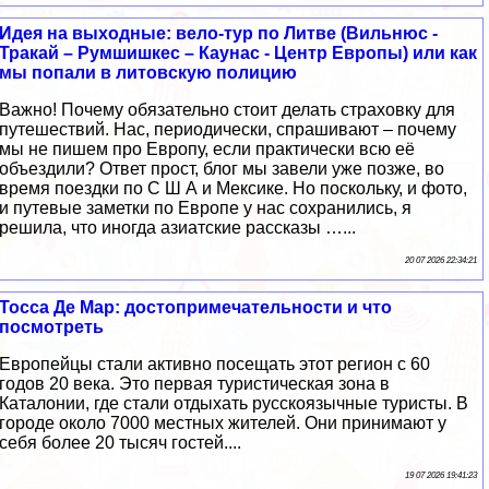
Идея на выходные: вело-тур по Литве (Вильнюс -
Тракай – Румшишкес – Каунас - Центр Европы) или как
мы попали в литовскую полицию
Важно! Почему обязательно стоит делать страховку для
путешествий. Нас, периодически, спрашивают – почему
мы не пишем про Европу, если практически всю её
объездили? Ответ прост, блог мы завели уже позже, во
время поездки по С Ш А и Мексике. Но поскольку, и фото,
и путевые заметки по Европе у нас сохранились, я
решила, что иногда азиатские рассказы …...
20 07 2026 22:34:21
Тосса Де Мар: достопримечательности и что
посмотреть
Европейцы стали активно посещать этот регион с 60
годов 20 века. Это первая туристическая зона в
Каталонии, где стали отдыхать русскоязычные туристы. В
городе около 7000 местных жителей. Они принимают у
себя более 20 тысяч гостей....
19 07 2026 19:41:23