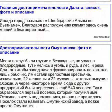
Главные достопримечательности Далата: список,
фото и описание
Иногда город называют « Швейцарские Альпы во
Вьетнаме». Благодаря расположению климат здесь очень
мягкий и благоприятный....
18 07 2026 3:43:48
Достопримечательности Омутнинска: фото и
описание
Места вокруг были глухие и безлюдные, но ужасно
плодородные. Тут имелись и уголь, и руда, и лес, и река.
Для того чтобы завод начал функционировать не хватало
лишь рабочих. Ими стали крепостные крестьяне,
изначально, 22 женщины и 22 мужчины, которых выкупил
Осокин. А через некоторое время сюда с других
предприятий были переселены ещё 540 человек. Так и
образовался первый посёлок, который получил имя
Осокино, в честь подполковника, но оно не прижилось.
Посёлок стали называть Омутнинский завод, а позже
просто Омутнинск....