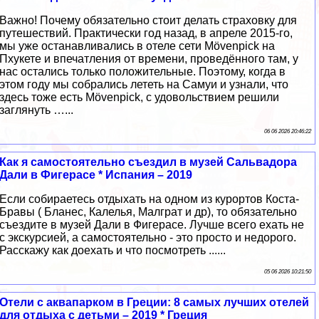
Важно! Почему обязательно стоит делать страховку для
путешествий. Практически год назад, в апреле 2015-го,
мы уже останавливались в отеле сети Mövenpick на
Пхукете и впечатления от времени, проведённого там, у
нас остались только положительные. Поэтому, когда в
этом году мы собрались лететь на Самуи и узнали, что
здесь тоже есть Mövenpick, с удовольствием решили
заглянуть …...
06 06 2026 20:46:22
Как я самостоятельно съездил в музей Сальвадора
Дали в Фигерасе * Испания – 2019
Если собираетесь отдыхать на одном из курортов Коста-
Бравы ( Бланес, Калелья, Малграт и др), то обязательно
съездите в музей Дали в Фигерасе. Лучше всего ехать не
с экскурсией, а самостоятельно - это просто и недорого.
Расскажу как доехать и что посмотреть ......
05 06 2026 10:21:50
Отели с аквапарком в Греции: 8 самых лучших отелей
для отдыха с детьми – 2019 * Греция