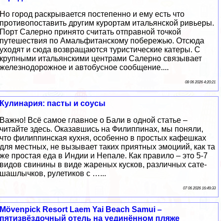
Но город раскрывается постепенно и ему есть что
противопоставить другим курортам итальянской ривьеры.
Порт Салерно принято считать отправной точкой
путешествия по Амальфитанскому побережью. Отсюда
уходят и сюда возвращаются туристические катеры. С
крупными итальянскими центрами Салерно связывает
железнодорожное и автобусное сообщение....
08 06 2026 4:20:21
Кулинария: пасты и соусы
Важно! Всё самое главное о Бали в одной статье –
читайте здесь. Оказавшись на Филиппинах, мы поняли,
что филиппинская кухня, особенно в простых кафешках
для местных, не вызывает таких приятных эмоциий, как та
же простая еда в Индии и Непале. Как правило – это 5-7
видов свинины в виде жареных кусков, различных сате-
шашлычков, рулетиков с …...
07 06 2026 16:49:33
Mövenpick Resort Laem Yai Beach Samui –
пятизвёздочный отель на уединённом пляже