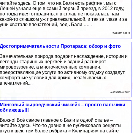
читайте здесь. О том, что на Бали есть рафтинг, мы с
Лёшей узнали еще в самый первый приезд, в 2012 году,
но тогда идея отправиться в сплав не показалась нам
какой-то слишком уж привлекательной, и так за глаза и за
уши хватало впечатлений, ведь Бали …...
12 06 2026 1:38:18
Достопримечательности Протараса: обзор и фото
Замечательная природа подарит наслаждение, истории и
легенды старинных церквей и зданий расширят
мировоззрение, а многочисленные компании,
предоставляющие услуги по активному отдыху создадут
комфортные условия для ярких, незабываемых
впечатлений....
11 06 2026 10:41:57
Манговый сыроедческий чизкейк – просто пальчики
оближешь!!!
Важно! Всё самое главное о Бали в одной статье –
читайте здесь. Что-то давно я не публиковала рецепты
вкусняшек, тем более рубрика « Кулинария» на сайте