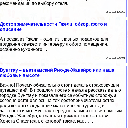
рекомендации по выбору отеля....
25 07 2026 13:28:10
Достопримечательности Гжели: обзор, фото и
описание
А посуда из Гжели – один из главных подарков для
придания свежести интерьеру любого помещения,
особенно кухонного....
24 07 2026 22:47:41
Вунгтау – вьетнамский Рио-де-Жанейро или наша
любовь к высоте
Важно! Почему обязательно стоит делать страховку для
путешествий. В прошлом посте я начала рассказывать о
городке Вунгтау и показала его самобытную сторону, а
сегодня остановлюсь на тех достопримечательностях,
ради которых сюда приезжают многие туристы, в
частности и мы. Вунгтау, нередко, называют вьетнамским
Рио-де- Жанейро, и главная причина этого – статуя
Христа Спасителя, с которой также, как …...