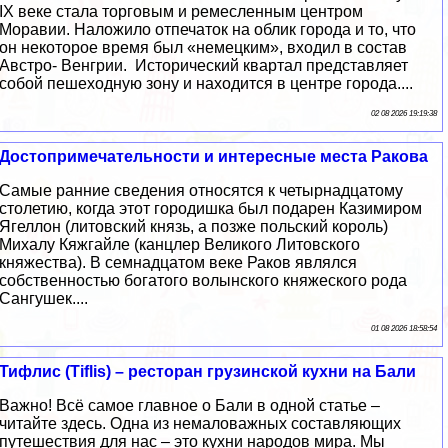
IX веке стала торговым и ремесленным центром
Моравии. Наложило отпечаток на облик города и то, что
он некоторое время был «немецким», входил в состав
Австро- Венгрии. Исторический квартал представляет
собой пешеходную зону и находится в центре города....
02 08 2026 19:19:38
Достопримечательности и интересные места Ракова
Самые ранние сведения относятся к четырнадцатому
столетию, когда этот городишка был подарен Казимиром
Ягеллон (литовский князь, а позже польский король)
Михалу Кяжгайле (канцлер Великого Литовского
княжества). В семнадцатом веке Раков являлся
собственностью богатого волынского княжеского рода
Сангушек....
01 08 2026 18:58:54
Тифлис (Tiflis) – ресторан грузинской кухни на Бали
Важно! Всё самое главное о Бали в одной статье –
читайте здесь. Одна из немаловажных составляющих
путешествия для нас – это кухни народов мира. Мы