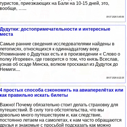
туристов, приезжающих на Бали на 10-15 дней, это,
вообще, …...
09 07 2026 5:45:56
Дудутки: достопримечательности и интересные
места
Самые ранние сведения исследователями найдены в
летописях, относящихся к одиннадцатому веку.
Упоминание о Дудутках есть и в произведении « Слово о
полку Игореве», где говорится о том, что князь Всеслав,
узнав об осаде Минска, волком проскакал из Дудуток до
Немиги....
08 07 2026 8:32:35
4 простых способа сэкономить на авиаперелётах или
как правильно искать билеты
Важно! Почему обязательно стоит делать страховку для
путешествий. В силу того обстоятельства, что мы
довольно много путешествуем и, как следствие,
постоянно летаем на самолетах, к нам часто обращаются
друзья и знакомые с просьбой подсказать как можно