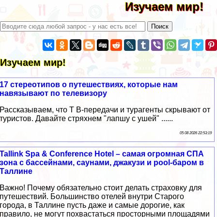
Изучаем мир!
Изучаем мир!
17 стереотипов о путешествиях, которые нам
навязывают по телевизору
Рассказываем, что Т В-передачи и турагенты скрывают от
туристов. Давайте стряхнем "лапшу с ушей" ......
05 08 2026 22:53:19
Tallink Spa & Conference Hotel – самая огромная СПА
зона с бассейнами, саунами, джакузи и pool-баром в
Таллине
Важно! Почему обязательно стоит делать страховку для
путешествий. Большинство отелей внутри Старого
города, в Таллине пусть даже и самые дорогие, как
правило, не могут похвастаться просторными площадями