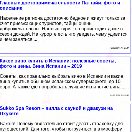
Главные достопримечательности Паттайи: фото и
описание
Население региона достаточно бедное и живут только за
счет приезжающих туристов, тайцы очень
доброжелательны. Наплыв туристов происходит даже в
сезон дождей. На курорте есть что увидеть, чему удивится
и чем заняться....
15 06 2026 20:55:47
Какое вино купить в Испании: полезные советы,
фото и цены. Вина Испании – 2019
Советы, как правильно выбрать вино в Испании и какие
вина купить в обычном испанском супермаркете, до 10
евро. А также где попробовать лучшие испанские вина ......
14 06 2026 21:42:11
Sukko Spa Resort – вилла с сауной и джакузи на
Пхукете
Важно! Почему обязательно стоит делать страховку для
путешествий. Для того, чтобы погрузиться в атмосферу