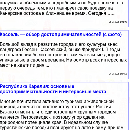
получился объёмным и подробным и он будет полезен, в
первую очередь тем, кто планирует свою поездку на
Канарские острова в ближайшее время. Сегодня …...
05 07 2026 1:41:42
Кассель — обзор достопримечательностей (с фото)
Большой вклад в развитие города и его культуры внес
ландграф Гессен- Кассельский, он же Фридрих I. В годы
его правления были построены замечательные дворцы,
уникальные в своем времени. На осмотр всех интересных
мест не хватит и дня....
04 07 2026 6:27:13
Республика Карелия: основные
достопримечательности и интересные места
Многие почитатели активного туризма и живописной
природы оценят по достоинству этот уголок России.
Важно отметить, что единственным крупным городом
является Петрозаводск, поэтому упор сделан на
природном потенциале края. В идеальном случае
туристические поездки планируют на лето и зиму, причем