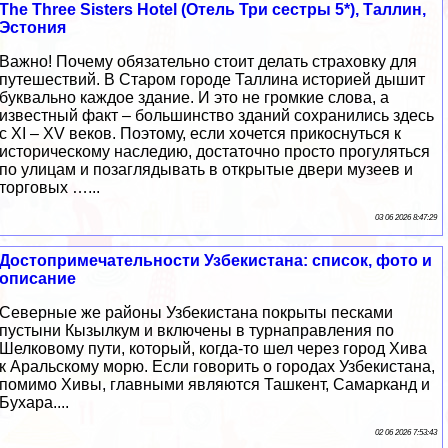
The Three Sisters Hotel (Отель Три сестры 5*), Таллин,
Эстония
Важно! Почему обязательно стоит делать страховку для
путешествий. В Старом городе Таллина историей дышит
буквально каждое здание. И это не громкие слова, а
известный факт – большинство зданий сохранились здесь
с XI – XV веков. Поэтому, если хочется прикоснуться к
историческому наследию, достаточно просто прогуляться
по улицам и позаглядывать в открытые двери музеев и
торговых …...
03 06 2026 8:47:29
Достопримечательности Узбекистана: список, фото и
описание
Северные же районы Узбекистана покрыты песками
пустыни Кызылкум и включены в турнаправления по
Шелковому пути, который, когда-то шел через город Хива
к Аральскому морю. Если говорить о городах Узбекистана,
помимо Хивы, главными являются Ташкент, Самарканд и
Бухара....
02 06 2026 7:53:43