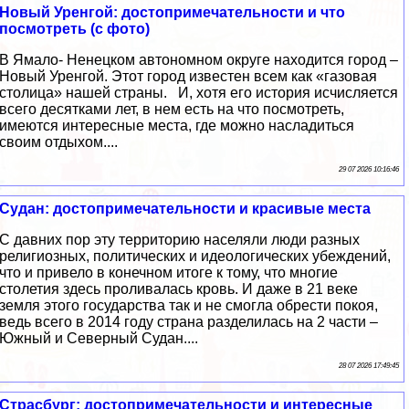
Новый Уренгой: достопримечательности и что
посмотреть (с фото)
В Ямало- Ненецком автономном округе находится город –
Новый Уренгой. Этот город известен всем как «газовая
столица» нашей страны. И, хотя его история исчисляется
всего десятками лет, в нем есть на что посмотреть,
имеются интересные места, где можно насладиться
своим отдыхом....
29 07 2026 10:16:46
Судан: достопримечательности и красивые места
С давних пор эту территорию населяли люди разных
религиозных, политических и идеологических убеждений,
что и привело в конечном итоге к тому, что многие
столетия здесь проливалась кровь. И даже в 21 веке
земля этого государства так и не смогла обрести покоя,
ведь всего в 2014 году страна разделилась на 2 части –
Южный и Северный Судан....
28 07 2026 17:49:45
Страсбург: достопримечательности и интересные