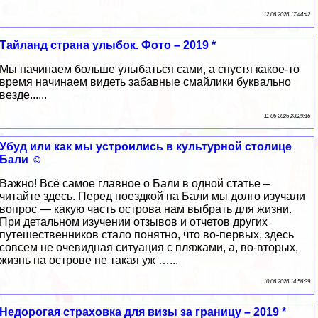
12 06 2026 17:44:42
Тайланд страна улыбок. Фото – 2019 *
Мы начинаем больше улыбаться сами, а спустя какое-то
время начинаем видеть забавные смайлики буквально
везде......
11 06 2026 23:29:16
Убуд или как мы устроились в культурной столице
Бали ☺
Важно! Всё самое главное о Бали в одной статье –
читайте здесь. Перед поездкой на Бали мы долго изучали
вопрос — какую часть острова нам выбрать для жизни.
При детальном изучении отзывов и отчетов других
путешественников стало понятно, что во-первых, здесь
совсем не очевидная ситуация с пляжами, а, во-вторых,
жизнь на острове не такая уж …...
10 06 2026 14:56:39
Недорогая страховка для визы за границу – 2019 *