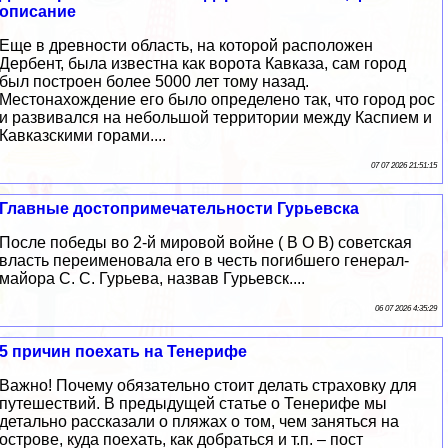
описание
Еще в древности область, на которой расположен
Дербент, была известна как ворота Кавказа, сам город
был построен более 5000 лет тому назад.
Местонахождение его было определено так, что город рос
и развивался на небольшой территории между Каспием и
Кавказскими горами....
07 07 2026 21:51:15
Главные достопримечательности Гурьевска
После победы во 2-й мировой войне ( В О В) советская
власть переименовала его в честь погибшего генерал-
майора С. С. Гурьева, назвав Гурьевск....
06 07 2026 4:35:29
5 причин поехать на Тенерифе
Важно! Почему обязательно стоит делать страховку для
путешествий. В предыдущей статье о Тенерифе мы
детально рассказали о пляжах о том, чем заняться на
острове, куда поехать, как добраться и т.п. – пост