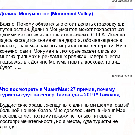
20 06 2026 15:58:45
Долина Монументов (Monument Valley)
Важно! Почему обязательно стоит делать страховку для
путешествий. Долина Монументов может похвастаться
одними из самых известных пейзажей в С Ш А. Именно
здесь находится знаменитая дорога, обрывающаяся в
скалах, знакомая нам по американским вестернам. Ну и,
конечно, сами Монументы, которые засветились во
многих фильмах и рекламных роликах Наверно, если
подъезжать к Долине Монументов на восходе, то вид
будет …...
19 06 2026 22:42:58
Что посмотреть в ЧиангМае: 27 причин, почему
туристы едут на север Таиланда – 2019 * Таиланд
Буддистские храмы, женщины с длинными шеями, самый
большой ночной базар. Мне довелось жить в Чианг Мае
несколько лет, поэтому покажу не только типовые
достопримечательности, но и места, куда туристы не
доходят ......