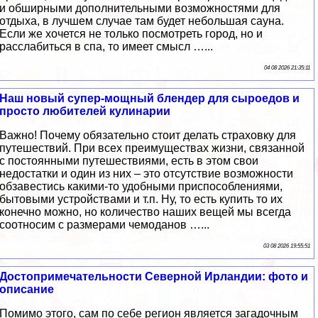
и обширными дополнительными возможностями для
отдыха, в лучшем случае там будет небольшая сауна.
Если же хочется не только посмотреть город, но и
расслабиться в спа, то имеет смысл …...
04 08 2026 21:35:11
Наш новый супер-мощный блендер для сыроедов и
просто любителей кулинарии
Важно! Почему обязательно стоит делать страховку для
путешествий. При всех преимуществах жизни, связанной
с постоянными путешествиями, есть в этом свои
недостатки и один из них – это отсутствие возможности
обзавестись какими-то удобными приспособлениями,
бытовыми устройствами и т.п. Ну, то есть купить то их
конечно можно, но количество наших вещей мы всегда
соотносим с размерами чемоданов …...
03 08 2026 19:55:51
Достопримечательности Северной Ирландии: фото и
описание
Помимо этого, сам по себе регион является загадочным