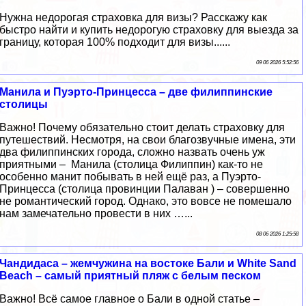
Нужна недорогая страховка для визы? Расскажу как
быстро найти и купить недорогую страховку для выезда за
границу, которая 100% подходит для визы......
09 06 2026 5:52:56
Манила и Пуэрто-Принцесса – две филиппинские
столицы
Важно! Почему обязательно стоит делать страховку для
путешествий. Несмотря, на свои благозвучные имена, эти
два филиппинских города, сложно назвать очень уж
приятными – Манила (столица Филиппин) как-то не
особенно манит побывать в ней ещё раз, а Пуэрто-
Принцесса (столица провинции Палаван ) – совершенно
не романтический город. Однако, это вовсе не помешало
нам замечательно провести в них …...
08 06 2026 1:25:58
Чандидаса – жемчужина на востоке Бали и White Sand
Beach – самый приятный пляж с белым песком
Важно! Всё самое главное о Бали в одной статье –