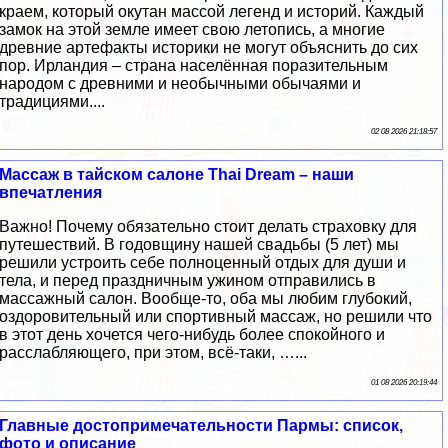
краем, который окутан массой легенд и историй. Каждый
замок на этой земле имеет свою летопись, а многие
древние артефакты историки не могут объяснить до сих
пор. Ирландия – страна населённая поразительным
народом с древними и необычными обычаями и
традициями....
02 08 2026 21:18:57
Массаж в тайском салоне Thai Dream – наши
впечатления
Важно! Почему обязательно стоит делать страховку для
путешествий. В годовщину нашей свадьбы (5 лет) мы
решили устроить себе полноценный отдых для души и
тела, и перед праздничным ужином отправились в
массажный салон. Вообще-то, оба мы любим глубокий,
оздоровительный или спортивный массаж, но решили что
в этот день хочется чего-нибудь более спокойного и
расслабляющего, при этом, всё-таки, …...
01 08 2026 20:19:44
Главные достопримечательности Пармы: список,
фото и описание