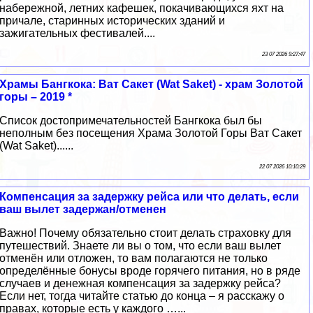
набережной, летних кафешек, покачивающихся яхт на
причале, старинных исторических зданий и
зажигательных фестивалей....
23 07 2026 9:27:47
Храмы Бангкока: Ват Сакет (Wat Saket) - храм Золотой
горы – 2019 *
Список достопримечательностей Бангкока был бы
неполным без посещения Храма Золотой Горы Ват Сакет
(Wat Saket)......
22 07 2026 10:10:29
Компенсация за задержку рейса или что делать, если
ваш вылет задержан/отменен
Важно! Почему обязательно стоит делать страховку для
путешествий. Знаете ли вы о том, что если ваш вылет
отменён или отложен, то вам полагаются не только
определённые бонусы вроде горячего питания, но в ряде
случаев и денежная компенсация за задержку рейса?
Если нет, тогда читайте статью до конца – я расскажу о
правах, которые есть у каждого …...