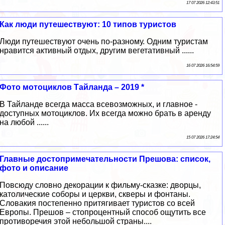
17 07 2026 12:43:51
Как люди путешествуют: 10 типов туристов
Люди путешествуют очень по-разному. Одним туристам
нравится активный отдых, другим вегетативный ......
16 07 2026 16:54:59
Фото мотоциклов Тайланда – 2019 *
В Тайланде всегда масса всевозможных, и главное -
доступных мотоциклов. Их всегда можно брать в аренду
на любой ......
15 07 2026 17:24:54
Главные достопримечательности Прешова: список,
фото и описание
Повсюду словно декорации к фильму-сказке: дворцы,
католические соборы и церкви, скверы и фонтаны.
Словакия постепенно притягивает туристов со всей
Европы. Прешов – стопроцентный способ ощутить все
противоречия этой небольшой страны....