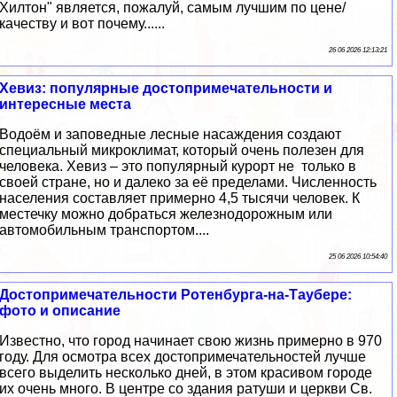
Хилтон" является, пожалуй, самым лучшим по цене/
качеству и вот почему......
26 06 2026 12:13:21
Хевиз: популярные достопримечательности и
интересные места
Водоём и заповедные лесные насаждения создают
специальный микроклимат, который очень полезен для
человека. Хевиз – это популярный курорт не только в
своей стране, но и далеко за её пределами. Численность
населения составляет примерно 4,5 тысячи человек. К
местечку можно добраться железнодорожным или
автомобильным транспортом....
25 06 2026 10:54:40
Достопримечательности Ротенбурга-на-Таубере:
фото и описание
Известно, что город начинает свою жизнь примерно в 970
году. Для осмотра всех достопримечательностей лучше
всего выделить несколько дней, в этом красивом городе
их очень много. В центре со здания ратуши и церкви Св.