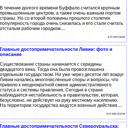
В течение долгого времени Буффало считался крупным
промышленным центром, а также очень важным портом
страны. Но со второй половины прошлого столетия
популярность города очень снизилась и его стали считать
отсталым рабочим городком....
11 07 2026 9:44:46
Главные достопримечательности Ливии: фото и
описание
Существование страны начинается с середины
двадцатого века. Тогда она была провозглашена
отдельным государством. Но уже через десяток лет вокруг
Ливии начались многочисленные споры и вопросы, что
привело к неоднократной смене административного
статуса и системы правления. Сегодня в стране
наблюдается нестабильность в правительстве, которая,
безусловно, не действует на руку местному населению.
На территории государства ведутся военные действия....
10 07 2026 23:54:38
Главные достопримечательности Североуральска: