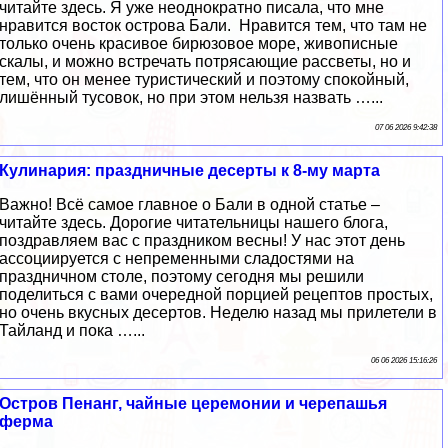
читайте здесь. Я уже неоднократно писала, что мне
нравится восток острова Бали. Нравится тем, что там не
только очень красивое бирюзовое море, живописные
скалы, и можно встречать потрясающие рассветы, но и
тем, что он менее туристический и поэтому спокойный,
лишённый тусовок, но при этом нельзя назвать …...
07 06 2026 9:42:38
Кулинария: праздничные десерты к 8-му марта
Важно! Всё самое главное о Бали в одной статье –
читайте здесь. Дорогие читательницы нашего блога,
поздравляем вас с праздником весны! У нас этот день
ассоциируется с непременными сладостями на
праздничном столе, поэтому сегодня мы решили
поделиться с вами очередной порцией рецептов простых,
но очень вкусных десертов. Неделю назад мы прилетели в
Тайланд и пока …...
06 06 2026 15:16:26
Остров Пенанг, чайные церемонии и черепашья
ферма