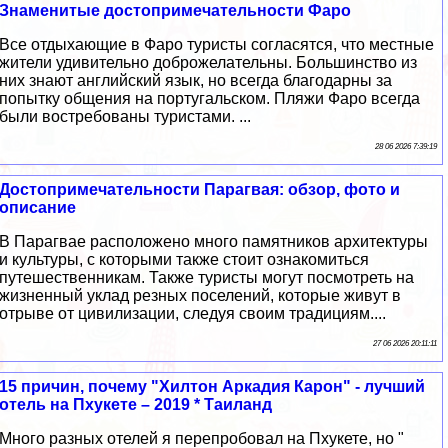
Знаменитые достопримечательности Фаро
Все отдыхающие в Фаро туристы согласятся, что местные
жители удивительно доброжелательны. Большинство из
них знают английский язык, но всегда благодарны за
попытку общения на португальском. Пляжи Фаро всегда
были востребованы туристами. ...
28 06 2026 7:39:19
Достопримечательности Парагвая: обзор, фото и
описание
В Парагвае расположено много памятников архитектуры
и культуры, с которыми также стоит ознакомиться
путешественникам. Также туристы могут посмотреть на
жизненный уклад резных поселений, которые живут в
отрыве от цивилизации, следуя своим традициям....
27 06 2026 20:11:11
15 причин, почему "Хилтон Аркадия Карон" - лучший
отель на Пхукете – 2019 * Таиланд
Много разных отелей я перепробовал на Пхукете, но "