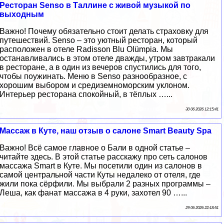
Ресторан Senso в Таллине с живой музыкой по
выходным
Важно! Почему обязательно стоит делать страховку для
путешествий. Senso – это уютный ресторан, который
расположен в отеле Radisson Blu Olümpia. Мы
останавливались в этом отеле дважды, утром завтракали
в ресторане, а в один из вечеров спустились для того,
чтобы поужинать. Меню в Senso разнообразное, с
хорошим выбором и средиземноморским уклоном.
Интерьер ресторана спокойный, в тёплых …...
30 06 2026 12:15:41
Массаж в Куте, наш отзыв о салоне Smart Beauty Spa
Важно! Всё самое главное о Бали в одной статье –
читайте здесь. В этой статье расскажу про сеть салонов
массажа Smart в Куте. Мы посетили один из салонов в
самой центральной части Куты недалеко от отеля, где
жили пока сёрфили. Мы выбрали 2 разных программы –
Леша, как фанат массажа в 4 руки, захотел 90 …...
29 06 2026 22:18:51