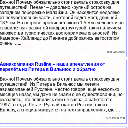
Важно! Почему обязательно стоит делать страховку для
путешествий. Пенанг – довольно крупный остров на
западном побережье Малайзии. Он находится недалеко
от полуостровной части, с которой ведет мост, длинной
13.5 км. На острове проживает около 1.5 млн человек и он
славился как развитой инфраструктурой, так и наличием
множества туристических достопримечательностей. Из
Камерон- Хайлендс до Пенанга добирались автостопом,
очень …...
05 06 2026 7:49:19
Авиакомпания Rusline – наши впечатления от
перелёта из Питера в Вильнюс и обратно
Важно! Почему обязательно стоит делать страховку для
путешествий. Из Питера в Вильнюс мы летели
авиакомпанией Руслайн. Честно говоря, ещё несколько
месяцев назад мы даже не знали о её существовании, но
оказалось, что появились они не вчера, а работают с
1997-го года. Летает Руслайн как по России, так и в
Европу, а специализируется на тех направлениях, где …...
04 06 2026 19:56:48