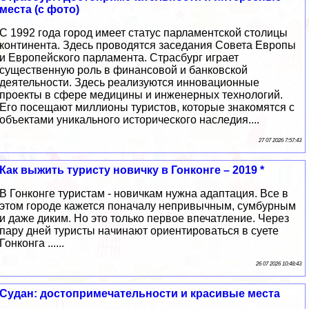
места (с фото)
С 1992 года город имеет статус парламентской столицы
континента. Здесь проводятся заседания Совета Европы
и Европейского парламента. Страсбург играет
существенную роль в финансовой и банковской
деятельности. Здесь реализуются инновационные
проекты в сфере медицины и инженерных технологий.
Его посещают миллионы туристов, которые знакомятся с
объектами уникального исторического наследия....
27 07 2026 7:57:43
Как выжить туристу новичку в Гонконге – 2019 *
В Гонконге туристам - новичкам нужна адаптация. Все в
этом городе кажется поначалу непривычным, сумбурным
и даже диким. Но это только первое впечатление. Через
пару дней туристы начинают ориентироваться в суете
Гонконга ......
26 07 2026 10:48:43
Судан: достопримечательности и красивые места