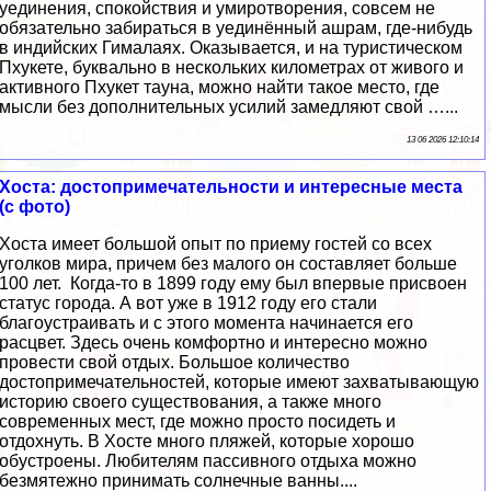
уединения, спокойствия и умиротворения, совсем не
обязательно забираться в уединённый ашрам, где-нибудь
в индийских Гималаях. Оказывается, и на туристическом
Пхукете, буквально в нескольких километрах от живого и
активного Пхукет тауна, можно найти такое место, где
мысли без дополнительных усилий замедляют свой …...
13 06 2026 12:10:14
Хоста: достопримечательности и интересные места
(с фото)
Хоста имеет большой опыт по приему гостей со всех
уголков мира, причем без малого он составляет больше
100 лет. Когда-то в 1899 году ему был впервые присвоен
статус города. А вот уже в 1912 году его стали
благоустраивать и с этого момента начинается его
расцвет. Здесь очень комфортно и интересно можно
провести свой отдых. Большое количество
достопримечательностей, которые имеют захватывающую
историю своего существования, а также много
современных мест, где можно просто посидеть и
отдохнуть. В Хосте много пляжей, которые хорошо
обустроены. Любителям пассивного отдыха можно
безмятежно принимать солнечные ванны....