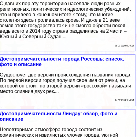
С давних пор эту территорию населяли люди разных
религиозных, политических и идеологических убеждений,
что и привело в конечном итоге к тому, что многие
столетия здесь проливалась кровь. И даже в 21 веке
земля этого государства так и не смогла обрести покоя,
ведь всего в 2014 году страна разделилась на 2 части –
Южный и Северный Судан....
25 07 2026 6:14:32
Достопримечательности города Россошь: список,
фото и описание
Существует две версии происхождения названия города.
По первой версии город получил свое имя от речки, на
которой он стоит, по второй версии «россохой» называли
место слияния двух рек....
24 07 2026 5:16:34
Достопримечательности Линдау: обзор, фото и
описание
Неповторимая атмосфера города состоит из
романтических и извилистых улочек города, уютной