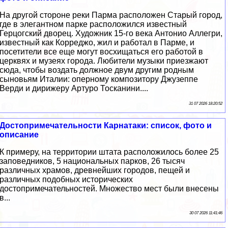
На другой стороне реки Парма расположен Старый город,
где в элегантном парке расположился известный
Герцогский дворец. Художник 15-го века Антонио Аллегри,
известный как Корреджо, жил и работал в Парме, и
посетители все еще могут восхищаться его работой в
церквях и музеях города. Любители музыки приезжают
сюда, чтобы воздать должное двум другим родным
сыновьям Италии: оперному композитору Джузеппе
Верди и дирижеру Артуро Тосканини....
31 07 2026 18:20:52
Достопримечательности Карнатаки: список, фото и
описание
К примеру, на территории штата расположилось более 25
заповедников, 5 национальных парков, 26 тысяч
различных храмов, древнейших городов, пещей и
различных подобных исторических
достопримечательностей. Множество мест были внесены
в...
30 07 2026 11:41:46