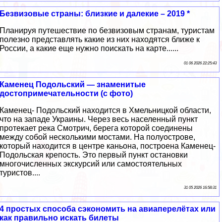
Безвизовые страны: близкие и далекие – 2019 *
Планируя путешествие по безвизовым странам, туристам
полезно представлять какие из них находятся ближе к
России, а какие еще нужно поискать на карте......
01 06 2026 22:25:43
Каменец Подольский — знаменитые
достопримечательности (с фото)
Каменец- Подольский находится в Хмельницкой области,
что на западе Украины. Через весь населенный пункт
протекает река Смотрич, берега которой соединены
между собой несколькими мостами. На полуострове,
который находится в центре каньона, построена Каменец-
Подольская крепость. Это первый пункт остановки
многочисленных экскурсий или самостоятельных
туристов....
31 05 2026 16:58:31
4 простых способа сэкономить на авиаперелётах или
как правильно искать билеты