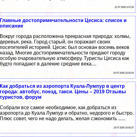
21 07 2026 3:37:18
Главные достопримечательности Цесиса: список и
описание
Вокруг города расположена прекрасная природа: холмы,
деревья, река. Город старый, он поражает своих
посетителей историей. Цесис был основан восемь веков
назад. Многие достопримечательности придают городу
особую очаровательную атмосферу. Туристы Цесиса как
будто попадают в далекие средние века....
20 07 2026 23:52:24
Как добраться из аэропорта Куала-Лумпур в центр
города: автобус, поезд, такси. Цены – 2019 Отзывы
туристов, форум
Собрали все самое необходимое, как добраться из
аэропорта до Куала Лумпур и обратно, недорого и быстро.
Плюс совет, чего не надо делать, желая сэкономить ......
19 07 2026 16:50:37