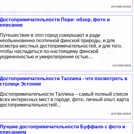
14 07 2026 19:15:29
Достопримечательности Пори: обзор, фото и
описание
Путешествие в этот город совершают и ради
необыкновенно поэтичной финской природы, и для
осмотра местных достопримечательностей, и для того,
чтобы насладиться по-настоящему финской
уединенностью и умиротворение остью....
13 07 2026 5:56:53
Достопримечательности Таллина - что посмотреть в
столице Эстонии
Достопримечательности Таллина – самый полный список
всех интересных мест в городе, фото, личный опыт, карта
достопримечательностей!...
12 07 2026 19:26:26
Лучшие достопримечательности Буффало с фото и
описанием