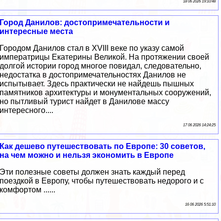
18 06 2026 19:10:48
Город Данилов: достопримечательности и
интересные места
Городом Данилов стал в XVIII веке по указу самой
императрицы Екатерины Великой. На протяжении своей
долгой истории город многое повидал, следовательно,
недостатка в достопримечательностях Данилов не
испытывает. Здесь практически не найдешь пышных
памятников архитектуры и монументальных сооружений,
но пытливый турист найдет в Данилове массу
интересного....
17 06 2026 14:24:25
Как дешево путешествовать по Европе: 30 советов,
на чем можно и нельзя экономить в Европе
Эти полезные советы должен знать каждый перед
поездкой в Европу, чтобы путешествовать недорого и с
комфортом ......
16 06 2026 5:51:10