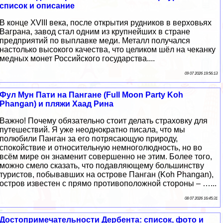
список и описание
В конце XVIII века, после открытия рудников в верховьях
Ваграна, завод стал одним из крупнейших в стране
предприятий по выплавке меди. Металл получался
настолько высокого качества, что целиком шёл на чеканку
медных монет Российского государства....
09 07 2026 19:56:13
Фул Мун Пати на Пангане (Full Moon Party Koh
Phangan) и пляжи Хаад Рина
Важно! Почему обязательно стоит делать страховку для
путешествий. Я уже неоднократно писала, что мы
полюбили Панган за его потрясающую природу,
спокойствие и относительную немноголюдность, но во
всём мире он знаменит совершенно не этим. Более того,
можно смело сказать, что подавляющему большинству
туристов, побывавших на острове Панган (Koh Phangan),
остров известен с прямо противоположной стороны – …...
08 07 2026 16:45:31
Достопримечательности Дербента: список, фото и