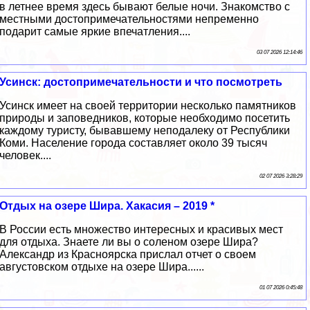
в летнее время здесь бывают белые ночи. Знакомство с
местными достопримечательностями непременно
подарит самые яркие впечатления....
03 07 2026 12:14:46
Усинск: достопримечательности и что посмотреть
Усинск имеет на своей территории несколько памятников
природы и заповедников, которые необходимо посетить
каждому туристу, бывавшему неподалеку от Республики
Коми. Население города составляет около 39 тысяч
человек....
02 07 2026 3:28:29
Отдых на озере Шира. Хакасия – 2019 *
В России есть множество интересных и красивых мест
для отдыха. Знаете ли вы о соленом озере Шира?
Александр из Красноярска прислал отчет о своем
августовском отдыхе на озере Шира......
01 07 2026 0:45:48