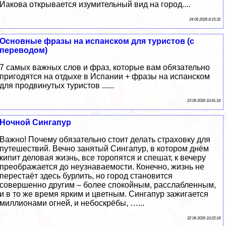
Иакова открывается изумительный вид на город....
24 06 2026 8:15:32
Основные фразы на испанском для туристов (с
переводом)
7 самых важных слов и фраз, которые вам обязательно
пригодятся на отдыхе в Испании + фразы на испанском
для продвинутых туристов ......
23 06 2026 10:41:16
Ночной Сингапур
Важно! Почему обязательно стоит делать страховку для
путешествий. Вечно занятый Сингапур, в котором днём
кипит деловая жизнь, все торопятся и спешат, к вечеру
преображается до неузнаваемости. Конечно, жизнь не
перестаёт здесь бурлить, но город становится
совершенно другим – более спокойным, расслабленным,
и в то же время ярким и цветным. Сингапур зажигается
миллионами огней, и небоскрёбы, …...
22 06 2026 10:22:18