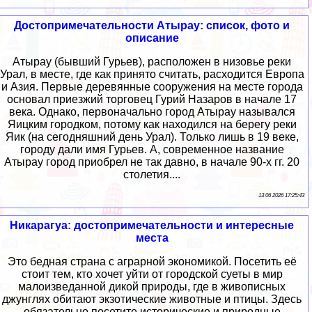
Достопримечательности Атырау: список, фото и
описание
Атырау (бывший Гурьев), расположен в низовье реки
Урал, в месте, где как принято считать, расходится Европа
и Азия. Первые деревянные сооружения на месте города
основал приезжий торговец Гурий Назаров в начале 17
века. Однако, первоначально город Атырау назывался
Яицким городком, потому как находился на берегу реки
Яик (на сегодняшний день Урал). Только лишь в 19 веке,
городу дали имя Гурьев. А, современное название
Атырау город приобрел не так давно, в начале 90-х гг. 20
столетия....
13 06 2026 17:25:43
Никарагуа: достопримечательности и интересные
места
Это бедная страна с аграрной экономикой. Посетить её
стоит тем, кто хочет уйти от городской суеты в мир
малоизведанной дикой природы, где в живописных
джунглях обитают экзотические животные и птицы. Здесь
обязательно посетите исторические и природные