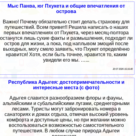
Мыс Панва, юг Пхукета и общие впечатления от
острова
Важно! Почему обязательно стоит делать страховку для
путешествий. Всем привет!! Решила написать о наших
первых впечатлениях от Пхукета, через месяц-полтора
останутся лишь сухие факты и размышления, подходит ли
остров для жизни, а пока, под наплывом эмоций после
выходных, могу смело заявить, что Пхукет определённо
нравится! Хотя, если быть точнее, нравится то, каким
увидели его мы. …...
30 07 2026 16:16:40
Республика Адыгея: достопримечательности и
интересные места (с фото)
Адыгея славится разнообразием флоры и фауны,
альпийскими и субальпийскими лугами, среднегорными
лесами. Туристы могут забронировать номера в
санаториях и домах отдыха, отмечая высокий уровень
комфорта и доступные цены, но при желании можно
воспользоваться возможностью самостоятельного
путешествия. В любом случае природа Адыгеи