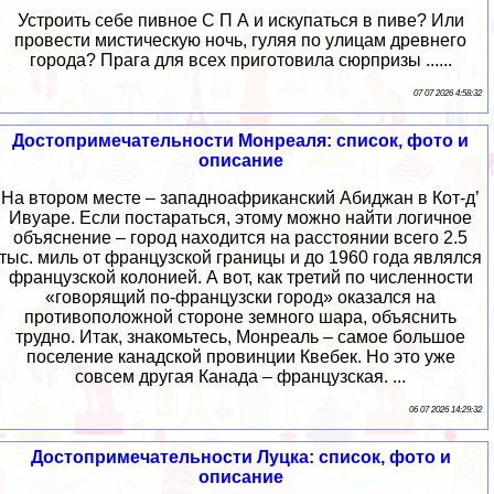
Устроить себе пивное С П А и искупаться в пиве? Или
провести мистическую ночь, гуляя по улицам древнего
города? Прага для всех приготовила сюрпризы ......
07 07 2026 4:58:32
Достопримечательности Монреаля: список, фото и
описание
На втором месте – западноафриканский Абиджан в Кот-д’
Ивуаре. Если постараться, этому можно найти логичное
объяснение – город находится на расстоянии всего 2.5
тыс. миль от французской границы и до 1960 года являлся
французской колонией. А вот, как третий по численности
«говорящий по-французски город» оказался на
противоположной стороне земного шара, объяснить
трудно. Итак, знакомьтесь, Монреаль – самое большое
поселение канадской провинции Квебек. Но это уже
совсем другая Канада – французская. ...
06 07 2026 14:29:32
Достопримечательности Луцка: список, фото и
описание