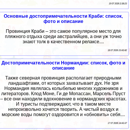
19 07 2026 2:38:23
Основные достопримечательности Краби: список,
фото и описание
Провинция Краби – это самое популярное место для
пляжного отдыха среди австралийцев, а они уж точно
знают толк в качественном релаксе....
18 07 2026 23:43:42
Достопримечательности Нормандии: список, фото и
описание
Также северная провинция располагает природными
ландшафтами, от которых захватывает дух. Не зря
Нормандия являлась колыбелью многих художников и
литераторов. Клод Моне, Ги де Мопассан, Марсель Пруст
– все они находили вдохновение в нормандских красотах.
И туристы подтверждают, что в таком месте
непроизвольно хочется творить. А чистый воздух и
морские воды помогут оздоровится и «обновить» себя....
17 07 2026 14:43:37