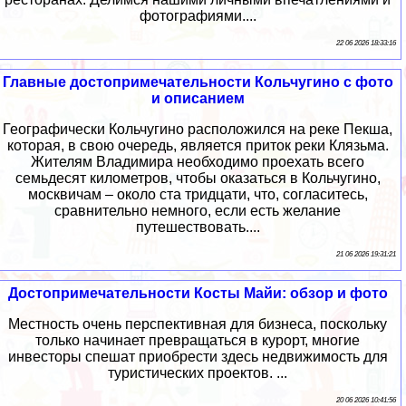
фотографиями....
22 06 2026 18:33:16
Главные достопримечательности Кольчугино с фото
и описанием
Географически Кольчугино расположился на реке Пекша,
которая, в свою очередь, является приток реки Клязьма.
Жителям Владимира необходимо проехать всего
семьдесят километров, чтобы оказаться в Кольчугино,
москвичам – около ста тридцати, что, согласитесь,
сравнительно немного, если есть желание
путешествовать....
21 06 2026 19:31:21
Достопримечательности Косты Майи: обзор и фото
Местность очень перспективная для бизнеса, поскольку
только начинает превращаться в курорт, многие
инвесторы спешат приобрести здесь недвижимость для
туристических проектов. ...
20 06 2026 10:41:56