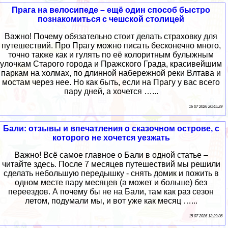
Прага на велосипеде – ещё один способ быстро
познакомиться с чешской столицей
Важно! Почему обязательно стоит делать страховку для
путешествий. Про Прагу можно писать бесконечно много,
точно также как и гулять по её колоритным булыжным
улочкам Старого города и Пражского Града, красивейшим
паркам на холмах, по длинной набережной реки Влтава и
мостам через нее. Но как быть, если на Прагу у вас всего
пару дней, а хочется …...
16 07 2026 20:45:29
Бали: отзывы и впечатления о сказочном острове, с
которого не хочется уезжать
Важно! Всё самое главное о Бали в одной статье –
читайте здесь. После 7 месяцев путешествий мы решили
сделать небольшую передышку - снять домик и пожить в
одном месте пару месяцев (а может и больше) без
переездов. А почему бы не на Бали, там как раз сезон
летом, подумали мы, и вот уже как месяц …...
15 07 2026 13:29:36