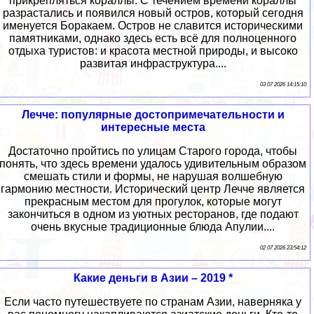
прикрепляться кораллы. С течением времени кораллы
разрастались и появился новый остров, который сегодня
именуется Боракаем. Остров не славится историческими
памятниками, однако здесь есть всё для полноценного
отдыха туристов: и красота местной природы, и высоко
развитая инфраструктура....
03 07 2026 14:15:10
Лечче: популярные достопримечательности и
интересные места
Достаточно пройтись по улицам Старого города, чтобы
понять, что здесь времени удалось удивительным образом
смешать стили и формы, не нарушая волшебную
гармонию местности. Исторический центр Лечче является
прекрасным местом для прогулок, которые могут
закончиться в одном из уютных ресторанов, где подают
очень вкусные традиционные блюда Апулии....
02 07 2026 23:54:12
Какие деньги в Азии – 2019 *
Если часто путешествуете по странам Азии, наверняка у