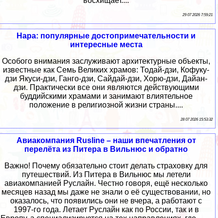
восхищает....
29 07 2026 7:59:21
Нара: популярные достопримечательности и
интересные места
Особого внимания заслуживают архитектурные объекты,
известные как Семь Великих храмов: Тодай-дзи, Кофуку-
дзи Якуси-дзи, Ганго-дзи, Сайдай-дзи, Хорю-дзи, Дайан-
дзи. Практически все они являются действующими
буддийскими храмами и занимают влиятельное
положение в религиозной жизни страны....
28 07 2026 15:53:32
Авиакомпания Rusline – наши впечатления от
перелёта из Питера в Вильнюс и обратно
Важно! Почему обязательно стоит делать страховку для
путешествий. Из Питера в Вильнюс мы летели
авиакомпанией Руслайн. Честно говоря, ещё несколько
месяцев назад мы даже не знали о её существовании, но
оказалось, что появились они не вчера, а работают с
1997-го года. Летает Руслайн как по России, так и в