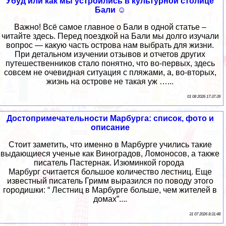
Убуд или как мы устроились в культурной столице
Бали ☺
Важно! Всё самое главное о Бали в одной статье –
читайте здесь. Перед поездкой на Бали мы долго изучали
вопрос — какую часть острова нам выбрать для жизни.
При детальном изучении отзывов и отчетов других
путешественников стало понятно, что во-первых, здесь
совсем не очевидная ситуация с пляжами, а, во-вторых,
жизнь на острове не такая уж …...
01 08 2026 17:37:39
Достопримечательности Марбурга: список, фото и
описание
Стоит заметить, что именно в Марбурге учились такие
выдающиеся ученые как Виноградов, Ломоносов, а также
писатель Пастернак. Изюминкой города
Марбург считается большое количество лестниц. Еще
известный писатель Гримм выразился по поводу этого
городишки: “ Лестниц в Марбурге больше, чем жителей в
домах”....
31 07 2026 8:31:48