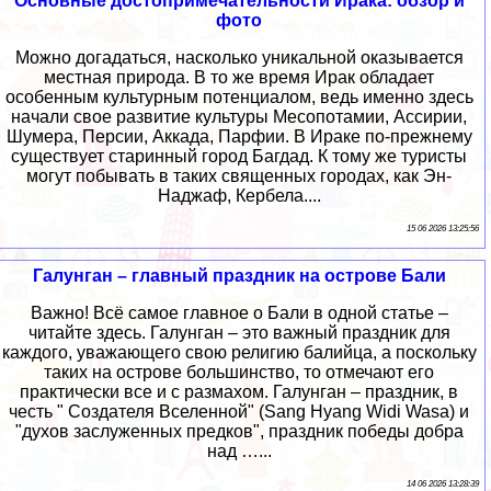
Основные достопримечательности Ирака: обзор и
фото
Можно догадаться, насколько уникальной оказывается
местная природа. В то же время Ирак обладает
особенным культурным потенциалом, ведь именно здесь
начали свое развитие культуры Месопотамии, Ассирии,
Шумера, Персии, Аккада, Парфии. В Ираке по-прежнему
существует старинный город Багдад. К тому же туристы
могут побывать в таких священных городах, как Эн-
Наджаф, Кербела....
15 06 2026 13:25:56
Галунган – главный праздник на острове Бали
Важно! Всё самое главное о Бали в одной статье –
читайте здесь. Галунган – это важный праздник для
каждого, уважающего свою религию балийца, а поскольку
таких на острове большинство, то отмечают его
практически все и с размахом. Галунган – праздник, в
честь " Создателя Вселенной" (Sang Hyang Widi Wasa) и
"духов заслуженных предков", праздник победы добра
над …...
14 06 2026 13:28:39