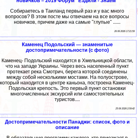
новичков – 2019 Форум "Ездили - Знаем"
Собираетесь в Таиланд первый раз и у вас много
вопросов? В этом посте мы отвечаем на все вопросы
новичков, причем даже на самые "глупые" ......
26 06 2026 17:21:59
Каменец Подольский — знаменитые
достопримечательности (с фото)
Каменец- Подольский находится в Хмельницкой области,
что на западе Украины. Через весь населенный пункт
протекает река Смотрич, берега которой соединены
между собой несколькими мостами. На полуострове,
который находится в центре каньона, построена Каменец-
Подольская крепость. Это первый пункт остановки
многочисленных экскурсий или самостоятельных
туристов....
25 06 2026 2:59:42
Достопримечательности Панаджи: список, фото и
описание
В обязательную программу каждого, кто приезжает в