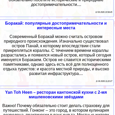
достопримечательности....
12 06 2026 19:58:45
Боракай: популярные достопримечательности и
интересные места
Современный Боракай можно считать островом
природного происхождения. Изначально существовал
остров Панай, к которому впоследствии стали
прикрепляться кораллы. С течением времени кораллы
разрастались и появился новый остров, который сегодня
именуется Боракаем. Остров не славится историческими
памятниками, однако здесь есть всё для полноценного
отдыха туристов: и красота местной природы, и высоко
развитая инфраструктура....
11 06 2026 11:22:27
Yan Toh Heen – ресторан кантонской кухни с 2-мя
мишленовскими звёздами
Важно! Почему обязательно стоит делать страховку для
путешествий. Гонконг – это город, в котором кулинария
возведена, практически в ранг культа. Местные жители