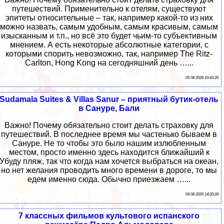
путешествий. Применительно к отелям, существуют
эпитеты относительные – так, например какой-то из них
можно назвать, самым удобным, самым красивым, самым
изысканным и т.п., но всё это будет чьим-то субъективным
мнением. А есть некоторые абсолютные категории, с
которыми спорить невозможно, так, например The Ritz-
Carlton, Hong Kong на сегодняшний день …...
05 08 2026 10:43:20
Sudamala Suites & Villas Sanur – приятный бутик-отель
в Сануре, Бали
Важно! Почему обязательно стоит делать страховку для
путешествий. В последнее время мы частенько бываем в
Сануре. Не то чтобы это было нашим излюбленным
местом, просто именно здесь находится ближайший к
Убуду пляж, так что когда нам хочется выбраться на океан,
но нет желания проводить много времени в дороге, то мы
едем именно сюда. Обычно приезжаем …...
04 08 2026 14:30:28
7 классных фильмов культового испанского