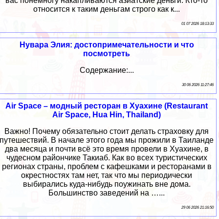
вас понемногу накапливаются азиатские деньги. Кто-то
относится к таким деньгам строго как к...
01 07 2026 18:13:33
Нувара Элия: достопримечательности и что
посмотреть
Содержание:...
30 06 2026 11:27:46
Air Space – модный ресторан в Хуахине (Restaurant
Air Space, Hua Hin, Thailand)
Важно! Почему обязательно стоит делать страховку для
путешествий. В начале этого года мы прожили в Таиланде
два месяца и почти всё это время провели в Хуахине, в
чудесном райончике Такиаб. Как во всех туристических
регионах страны, проблем с кафешками и ресторанами в
окрестностях там нет, так что мы периодически
выбирались куда-нибудь поужинать вне дома.
Большинство заведений на …...
29 06 2026 21:16:50