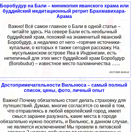
Боробудур на Бали – миникопия яванского храма или
буддийский медитационный ретрит Брахмавихара-
Арама
Важно! Всё самое главное о Бали в одной статье –
читайте здесь. На севере Бали есть необычный
буддийский храм, похожий на знаменитый яванский
Боробудур, а недалеко от него –горячие источники-
купальни, о которых я также сегодня расскажу. На
мусульманском острове Ява в Индонезии, есть
нетипичный для этих мест буддийский храм Боробудур
(Borobudur) – известное место паломничества …...
24 07 2026 18:24:14
Достопримечательности Вильнюса – самый полный
список, цены, фото, личный опыт
Важно! Почему обязательно стоит делать страховку для
путешествий. Думаю, многие согласятся со мной в том,
что отправляясь в любой европейский город, имеет
смысл заранее разузнать, какие места в городе
обязательно нужно посетить, и Вильнюс, в данном случае,
не является исключением! Мы провели в литовской