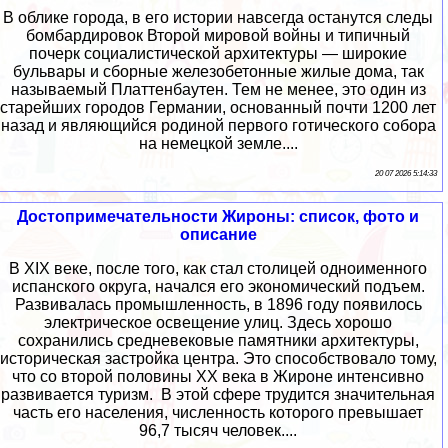
В облике города, в его истории навсегда останутся следы
бомбардировок Второй мировой войны и типичный
почерк социалистической архитектуры — широкие
бульвары и сборные железобетонные жилые дома, так
называемый Платтенбаутен. Тем не менее, это один из
старейших городов Германии, основанный почти 1200 лет
назад и являющийся родиной первого готического собора
на немецкой земле....
20 07 2026 5:14:33
Достопримечательности Жироны: список, фото и
описание
В XIX веке, после того, как стал столицей одноименного
испанского округа, начался его экономический подъем.
Развивалась промышленность, в 1896 году появилось
электрическое освещение улиц. Здесь хорошо
сохранились средневековые памятники архитектуры,
историческая застройка центра. Это способствовало тому,
что со второй половины XX века в Жироне интенсивно
развивается туризм. В этой сфере трудится значительная
часть его населения, численность которого превышает
96,7 тысяч человек....