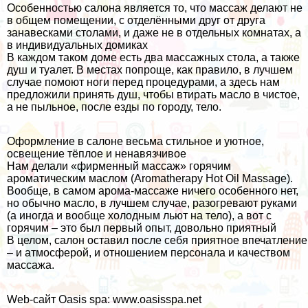
Особенностью салона является то, что массаж делают не
в общем помещении, с отделёнными друг от друга
занавесками столами, и даже не в отдельных комнатах, а
в индивидуальных домиках
В каждом таком доме есть два массажных стола, а также
душ и туалет. В местах попроще, как правило, в лучшем
случае помоют ноги перед процедурами, а здесь нам
предложили принять душ, чтобы втирать масло в чистое,
а не пыльное, после езды по городу, тело.
Оформление в салоне весьма стильное и уютное,
освещение тёплое и ненавязчивое
Нам делали «фирменный массаж» горячим
ароматическим маслом (Aromatherapy Hot Oil Massage).
Вообще, в самом арома-массаже ничего особенного нет,
но обычно масло, в лучшем случае, разогревают руками
(а иногда и вообще холодным льют на тело), а вот с
горячим – это был первый опыт, довольно приятный
В целом, салон оставил после себя приятное впечатление
– и атмосферой, и отношением персонала и качеством
массажа.
Web-сайт Oasis spa:
www.oasisspa.net