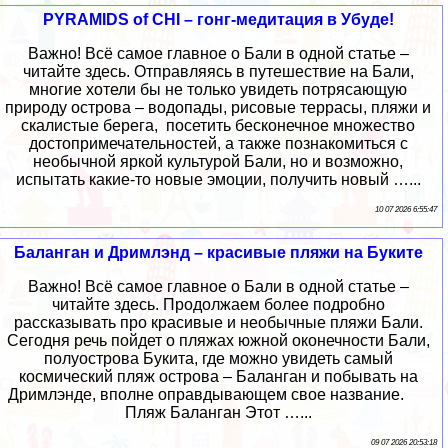
PYRAMIDS of CHI – гонг-медитация в Убуде!
Важно! Всё самое главное о Бали в одной статье –
читайте здесь. Отправляясь в путешествие на Бали,
многие хотели бы не только увидеть потрясающую
природу острова – водопады, рисовые террасы, пляжи и
скалистые берега, посетить бесконечное множество
достопримечательностей, а также познакомиться с
необычной яркой культурой Бали, но и возможно,
испытать какие-то новые эмоции, получить новый …...
10 07 2026 6:55:47
Баланган и Дримлэнд – красивые пляжи на Буките
Важно! Всё самое главное о Бали в одной статье –
читайте здесь. Продолжаем более подробно
рассказывать про красивые и необычные пляжи Бали.
Сегодня речь пойдет о пляжах южной оконечности Бали,
полуострова Букита, где можно увидеть самый
космический пляж острова – Баланган и побывать на
Дримлэнде, вполне оправдывающем свое название.
Пляж Баланган Этот …...
09 07 2026 20:53:18