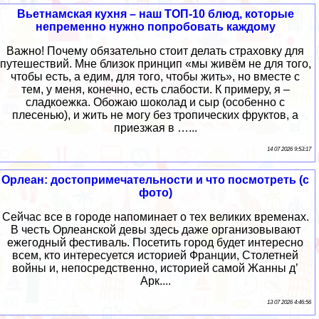
Вьетнамская кухня – наш ТОП-10 блюд, которые
непременно нужно попробовать каждому
Важно! Почему обязательно стоит делать страховку для
путешествий. Мне близок принцип «мы живём не для того,
чтобы есть, а едим, для того, чтобы жить», но вместе с
тем, у меня, конечно, есть слабости. К примеру, я –
сладкоежка. Обожаю шоколад и сыр (особенно с
плесенью), и жить не могу без тропических фруктов, а
приезжая в …...
14 07 2026 9:53:17
Орлеан: достопримечательности и что посмотреть (с
фото)
Сейчас все в городе напоминает о тех великих временах.
В честь Орлеанской девы здесь даже организовывают
ежегодный фестиваль. Посетить город будет интересно
всем, кто интересуется историей Франции, Столетней
войны и, непосредственно, историей самой Жанны д’
Арк....
13 07 2026 4:46:56