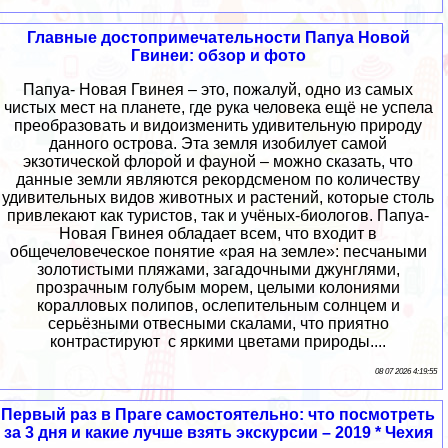
Главные достопримечательности Папуа Новой
Гвинеи: обзор и фото
Папуа- Новая Гвинея – это, пожалуй, одно из самых
чистых мест на планете, где рука человека ещё не успела
преобразовать и видоизменить удивительную природу
данного острова. Эта земля изобилует самой
экзотической флорой и фауной – можно сказать, что
данные земли являются рекордсменом по количеству
удивительных видов животных и растений, которые столь
привлекают как туристов, так и учёных-биологов. Папуа-
Новая Гвинея обладает всем, что входит в
общечеловеческое понятие «рая на земле»: песчаными
золотистыми пляжами, загадочными джунглями,
прозрачным голубым морем, целыми колониями
коралловых полипов, ослепительным солнцем и
серьёзными отвесными скалами, что приятно
контрастируют с яркими цветами природы....
08 07 2026 4:19:55
Первый раз в Праге самостоятельно: что посмотреть
за 3 дня и какие лучше взять экскурсии – 2019 * Чехия