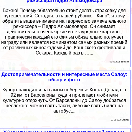
режиссёра Педро Альмодовара
Важно! Почему обязательно стоит делать страховку для
путешествий. Сегодня, в нашей рубрике " Кино", я хочу
обратить ваше внимание на творчество замечательного
режиссёра – Педро Альмодовара. Он снимает
действительно очень яркие и незаурядные картины,
практически каждый его фильм обязательно получает
награду или является номинантом самых разных премий
от различных киноакадемий до Каннского фестиваля и
Оскара. Каждый раз в …...
03 08 2026 11:32:35
Достопримечательности и интересные места Салоу:
обзор и фото
Курорт находится на самом побережье Коста- Дорада, в
92 км. от Барселоны, куда и прилетают любители
культурно отдохнуть. От Барселоны до Салоу добраться
несложно: можно взять такси, либо же взять билет на
автобус....
02 08 2026 3:17:11