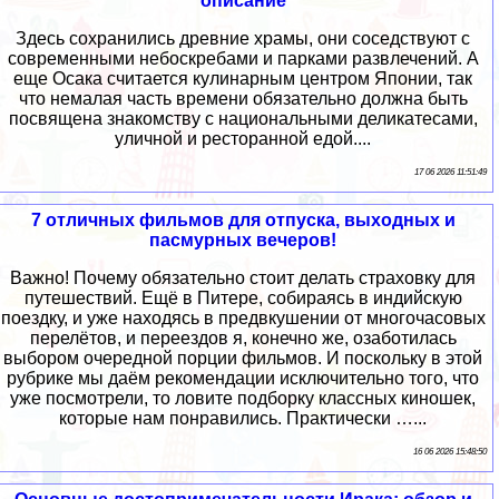
описание
Здесь сохранились древние храмы, они соседствуют с
современными небоскребами и парками развлечений. А
еще Осака считается кулинарным центром Японии, так
что немалая часть времени обязательно должна быть
посвящена знакомству с национальными деликатесами,
уличной и ресторанной едой....
17 06 2026 11:51:49
7 отличных фильмов для отпуска, выходных и
пасмурных вечеров!
Важно! Почему обязательно стоит делать страховку для
путешествий. Ещё в Питере, собираясь в индийскую
поездку, и уже находясь в предвкушении от многочасовых
перелётов, и переездов я, конечно же, озаботилась
выбором очередной порции фильмов. И поскольку в этой
рубрике мы даём рекомендации исключительно того, что
уже посмотрели, то ловите подборку классных киношек,
которые нам понравились. Практически …...
16 06 2026 15:48:50