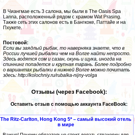
В Чиангмае есть 3 салона, мы были в The Oasis Spa
Lanna, расположенный рядом с храмом Wat Prasing.
Также сеть этих салонов есть в Бангкоке, Паттайе и на
Пхукете.
Постовой:
Если вы заядлый рыбак, то наверняка знаете, что
в
России
лучшей рыбалки чем на Волге найти непросто.
Здесь водятся сом и сазан, окунь и щука, иногда на
спиннинг попадется и крупная тарань. Более подробно
о вариантах рыбалки в нижней Волге можно почитать
здесь:
http://kolochniy.ru/rubalka-nijny-volga
Отзывы (через Facebook):
Оставить отзыв с помощью аккаунта FaceBook:
The Ritz-Carlton, Hong Kong 5* – самый высокий отель
в мире
Важно! Почему обязательно стоит делать страховку для