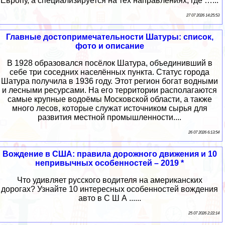
Европу, а специализируется на тех направлениях, где …...
27 07 2026 14:25:53
Главные достопримечательности Шатуры: список,
фото и описание
В 1928 образовался посёлок Шатура, объединивший в
себе три соседних населённых пункта. Статус города
Шатура получила в 1936 году. Этот регион богат водными
и лесными ресурсами. На его территории располагаются
самые крупные водоёмы Московской области, а также
много лесов, которые служат источником сырья для
развития местной промышленности....
26 07 2026 6:13:54
Вождение в США: правила дорожного движения и 10
непривычных особенностей – 2019 *
Что удивляет русского водителя на американских
дорогах? Узнайте 10 интересных особенностей вождения
авто в С Ш А ......
25 07 2026 2:22:14