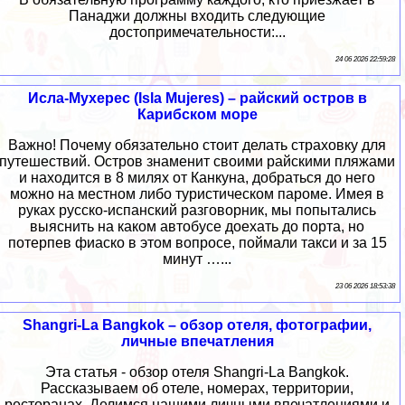
Панаджи должны входить следующие
достопримечательности:...
24 06 2026 22:59:28
Исла-Мухерес (Isla Mujeres) – райский остров в
Карибском море
Важно! Почему обязательно стоит делать страховку для
путешествий. Остров знаменит своими райскими пляжами
и находится в 8 милях от Канкуна, добраться до него
можно на местном либо туристическом пароме. Имея в
руках русско-испанский разговорник, мы попытались
выяснить на каком автобусе доехать до порта, но
потерпев фиаско в этом вопросе, поймали такси и за 15
минут …...
23 06 2026 18:53:38
Shangri-La Bangkok – обзор отеля, фотографии,
личные впечатления
Эта статья - обзор отеля Shangri-La Bangkok.
Рассказываем об отеле, номерах, территории,
ресторанах. Делимся нашими личными впечатлениями и