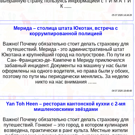
выбранную страну, пользуясь информацией с Т И М А Т И
К ......
05 07 2026 14:34:39
Мерида – столица штата Юкотан, встреча с
коррумпированной полицией
Важно! Почему обязательно стоит делать страховку для
путешествий. Мерида - это административный штат
Юкотана и крупнейший город на полуострове. По пути из
Сан- Франциско-де- Кампече в Мериду приключился
забавный инцидент. Документы на машину у нас были
оформлены на одного водителя, но права были у обоих,
поэтому по пути мы периодически менялись. За неделю
никто на нас внимания …...
04 07 2026 18:48:48
Yan Toh Heen – ресторан кантонской кухни с 2-мя
мишленовскими звёздами
Важно! Почему обязательно стоит делать страховку для
путешествий. Гонконг – это город, в котором кулинария
возведена, практически в ранг культа. Местные жители