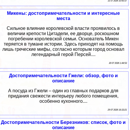
31 07 2026 10:50:37
Микены: достопримечательности и интересные
места
Сильное влияние королевской власти проявилось в
величии крепости Цитадели, ее дворце, роскошном
погребении королевской семьи. Основатель Микен
теряется в тумане истории. Здесь приходят на помощь
лишь греческие мифы, согласно которым город основал
легендарный герой Персей....
30 07 2026 1:44:53
Достопримечательности Гжели: обзор, фото и
описание
А посуда из Гжели – один из главных подарков для
придания свежести интерьеру любого помещения,
особенно кухонного....
29 07 2026 16:33:21
Достопримечательности Березников: список, фото и
описание