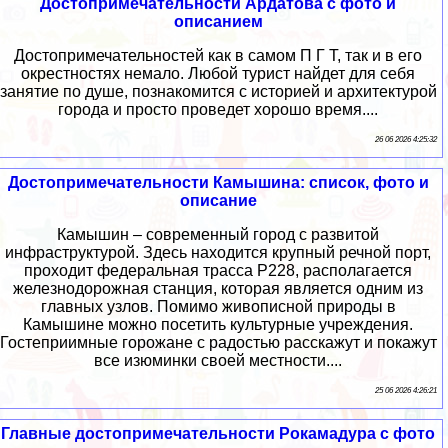
Достопримечательности Ардатова с фото и
описанием
Достопримечательностей как в самом П Г Т, так и в его
окрестностях немало. Любой турист найдет для себя
занятие по душе, познакомится с историей и архитектурой
города и просто проведет хорошо время....
26 06 2026 4:25:32
Достопримечательности Камышина: список, фото и
описание
Камышин – современный город с развитой
инфраструктурой. Здесь находится крупный речной порт,
проходит федеральная трасса Р228, располагается
железнодорожная станция, которая является одним из
главных узлов. Помимо живописной природы в
Камышине можно посетить культурные учреждения.
Гостеприимные горожане с радостью расскажут и покажут
все изюминки своей местности....
25 06 2026 4:26:21
Главные достопримечательности Рокамадура с фото