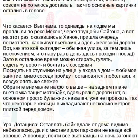
совсем не хотелось доставать, так что основные картинки
остались в голове.
Что касается Вьетнама, то однажды на лодке мы
проплыли по реке Меконг, через
трущобы Сайгона
, а вот
на этот раз,
оказавшись в Ханое
, пришла очередь
посмотреть, как живут вьетнамцы вдоль железной дороги
Вот, как это всё выглядит – обычная улица, за тем лишь
исключением, что пару раз в день здесь проходит поезд))
Зато в остальное время можно стирать, гулять,
сидеть «у ворот» и болтать с соседями
Посидеть на стульчике на улице, у входа в дом – любимое
занятие, мимо соседи пройдут, остановятся, поболтают, и
воздух опять же свежее
Обратите внимание на фото выше – на заднем плане
вьетнамка тащит мотобайк, вдоль рельс дороги нет, в
основном просто булыжник навален, уже не проехать, так
что некоторые жильцы выкладывают несколько метров
плиткой перед домом.
Ура! Дотащила! Оставлять байк вдали от дома видимо
небезопасно, да и с местами для парковки не везде всё
хорошо. А вообще, почти все вьетнамцы на ночь загоняют