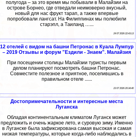
полугода – за это время мы побывали в Малайзии на
острове Борнео, где отведали неимоверно вкусный,
новый для нас фрукт тарап, а также впервые
попробовали лангсат. На Филиппинах мы полюбили
старэпл, а Таиланд …...
24 07 2026 22:43:13
12 отелей с видом на башни Петронас в Куала Лумпур
– 2019 Отзывы и форум "Ездили - Знаем". Малайзия
При посещении столицы Малайзии туристы первым
делом планируют посмотреть башни Петронас.
Совместите полезное и приятное, поселившись в
правильном отеле ......
23 07 2026 20:34:40
Достопримечательности и интересные места
Луганска
Обладая континентальным климатом Луганск может
предложить и очень жаркое лето, и суровую зиму. Именно
в Луганске была зафиксирована самая высокая и самая
низкая температуры, которые когда-либо наблюдались в