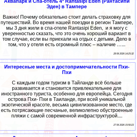
Аквапарк и Спа-отель 4* Rantasipi Eden (Рантасипи
Эден) в Тампере
Важно! Почему обязательно стоит делать страховку для
путешествий. Во время нашей поездки в регион Тампере,
мы 3 дня жили в спа-отеле Rantasipi Eden, и я могу с
уверенностью сказать, что это очень хороший вариант в
том случае, если вы приехали на отдых с детьми. Дело в
том, что у отеля есть огромный плюс – наличие …...
28 06 2026 14:25:32
Интересные места и достопримечательности Пхи-
Пхи
С каждым годом туризм в Тайланде всё больше
развивается и становится привлекательнее для
иностранного туриста, особенно для европейца. Сегодня
острова Пхи- Пхи в Таиланде, при всей уникальной
экзотической красоте, весьма цивилизованное место, где
есть потрясающие песчаные, великолепно обустроенные
пляжи с самой современной инфраструктурой....
27 06 2026 15:50:23