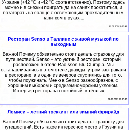
Украине (+42 °C и -42 °C соответственно). Поэтому здесь
можно и в снежки поиграть да на санях прокатиться, и
позагорать на солнце с освежающим прохладительным
напитком в руках....
22 07 2026 2:45:52
Ресторан Senso в Таллине с живой музыкой по
выходным
Важно! Почему обязательно стоит делать страховку для
путешествий. Senso – это уютный ресторан, который
расположен в отеле Radisson Blu Olümpia. Мы
останавливались в этом отеле дважды, утром завтракали
в ресторане, а в один из вечеров спустились для того,
чтобы поужинать. Меню в Senso разнообразное, с
хорошим выбором и средиземноморским уклоном.
Интерьер ресторана спокойный, в тёплых …...
21 07 2026 17:35:37
Ломиси – летний треккинг или зимний фрирайд
Важно! Почему обязательно стоит делать страховку для
путешествий. Есть такое интересное место в Грузии на