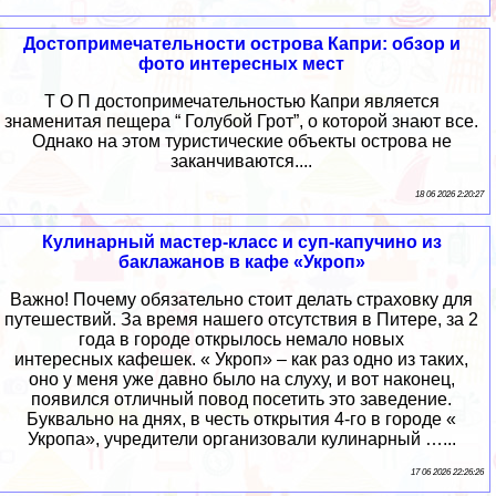
Достопримечательности острова Капри: обзор и
фото интересных мест
Т О П достопримечательностью Капри является
знаменитая пещера “ Голубой Грот”, о которой знают все.
Однако на этом туристические объекты острова не
заканчиваются....
18 06 2026 2:20:27
Кулинарный мастер-класс и суп-капучино из
баклажанов в кафе «Укроп»
Важно! Почему обязательно стоит делать страховку для
путешествий. За время нашего отсутствия в Питере, за 2
года в городе открылось немало новых
интересных кафешек. « Укроп» – как раз одно из таких,
оно у меня уже давно было на слуху, и вот наконец,
появился отличный повод посетить это заведение.
Буквально на днях, в честь открытия 4-го в городе «
Укропа», учредители организовали кулинарный …...
17 06 2026 22:26:26