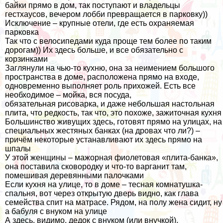
байки прямо в дом, так поступают и владельцы
гестхаусов, вечером лобби превращается в парковку))
Исключение – крупные отели, где есть охраняемая
парковка
Так что с велосипедами куда проще тем более по таким
дорогам)) Их здесь больше, и все обязательно с
корзинками
Заглянули на чью-то кухню, она за неимением большого
пространства в доме, расположена прямо на входе,
одновременно выполняет роль прихожей. Есть все
необходимое – мойка, вся посуда,
обязательная рисоварка, и даже небольшая настольная
плита, что редкость, так что, это похоже, зажиточная кухня
Большинство живущих здесь, готовят прямо на улицах, на
специальных жестяных банках (на дровах что ли?) –
причём некоторые устанавливают их здесь прямо на
шпалы
У этой женщины – мажорная фиолетовая «плита-банка»,
она поставила сковородку и что-то варганит там,
помешивая деревянными палочками
Если кухня на улице, то в доме – тесная комнатушка-
спальня, вот через открытую дверь видно, как глава
семейства спит на матрасе. Рядом, на полу жена сидит, ну
а бабуля с внуком на улице
А здесь, видимо, дедок с внуком (или внучкой),