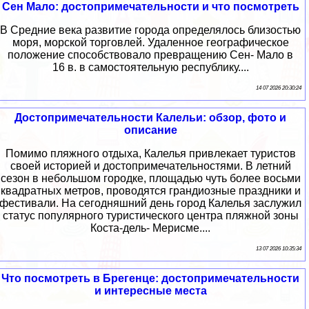
Сен Мало: достопримечательности и что посмотреть
В Средние века развитие города определялось близостью
моря, морской торговлей. Удаленное географическое
положение способствовало превращению Сен- Мало в
16 в. в самостоятельную республику....
14 07 2026 20:30:24
Достопримечательности Калельи: обзор, фото и
описание
Помимо пляжного отдыха, Калелья привлекает туристов
своей историей и достопримечательностями. В летний
сезон в небольшом городке, площадью чуть более восьми
квадратных метров, проводятся грандиозные праздники и
фестивали. На сегодняшний день город Калелья заслужил
статус популярного туристического центра пляжной зоны
Коста-дель- Мерисме....
13 07 2026 10:35:34
Что посмотреть в Брегенце: достопримечательности
и интересные места