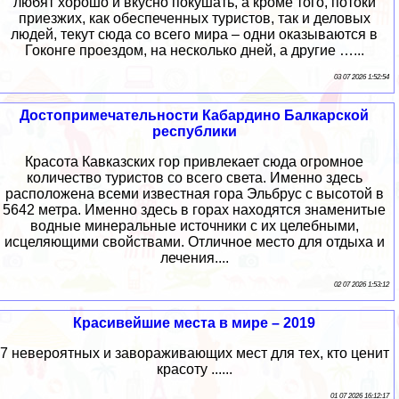
любят хорошо и вкусно покушать, а кроме того, потоки
приезжих, как обеспеченных туристов, так и деловых
людей, текут сюда со всего мира – одни оказываются в
Гоконге проездом, на несколько дней, а другие …...
03 07 2026 1:52:54
Достопримечательности Кабардино Балкарской
республики
Красота Кавказских гор привлекает сюда огромное
количество туристов со всего света. Именно здесь
расположена всеми известная гора Эльбрус с высотой в
5642 метра. Именно здесь в горах находятся знаменитые
водные минеральные источники с их целебными,
исцеляющими свойствами. Отличное место для отдыха и
лечения....
02 07 2026 1:53:12
Красивейшие места в мире – 2019
7 невероятных и завораживающих мест для тех, кто ценит
красоту ......
01 07 2026 16:12:17