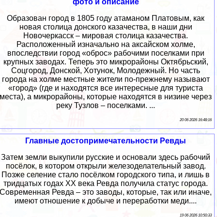
фото и описание
Образован город в 1805 году атаманом Платовым, как
новая столица донского казачества, в наши дни
Новочеркасск – мировая столица казачества.
Расположенный изначально на аксайском холме,
впоследствии город «оброс» рабочими поселками при
крупных заводах. Теперь это микрорайоны Октябрьский,
Соцгород, Донской, Хотунок, Молодежный. Но часть
города на холме местные жители по-прежнему называют
«город» (где и находятся все интересные для туриста
места), а микрорайоны, которые находятся в низине через
реку Тузлов – поселками. ...
20 06 2026 16:48:16
Главные достопримечательности Ревды
Затем земли выкупили русские и основали здесь рабочий
посёлок, в котором открыли железоделательный завод.
Позже селение стало посёлком городского типа, и лишь в
тридцатых годах XX века Ревда получила статус города.
Современная Ревда – это заводы, которые, так или иначе,
имеют отношение к добыче и переработки меди....
19 06 2026 10:50:33