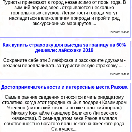
Туристы приезжают в город независимо от поры года. В
зимний период здесь открываются несколько
горнолыжных спусков. Летом гости города могут
насладиться великолепием природы и пройти ряд
экскурсионных маршрутов....
12 07 2026 13:32:32
Как купить страховку для выезда за границу на 60%
дешевле: лайфхаки 2019
Сохраните себе эти 3 лайфхака и расскажите друзьям -
незачем переплачивать за туристическую страховку ......
11 07 2026 18:41:52
Достопримечательности и интересные места Ракова
Самые ранние сведения относятся к четырнадцатому
столетию, когда этот городишка был подарен Казимиром
Ягеллон (литовский князь, а позже польский король)
Михалу Кяжгайле (канцлер Великого Литовского
княжества). В семнадцатом веке Раков являлся
собственностью богатого волынского княжеского рода
Сангушек....