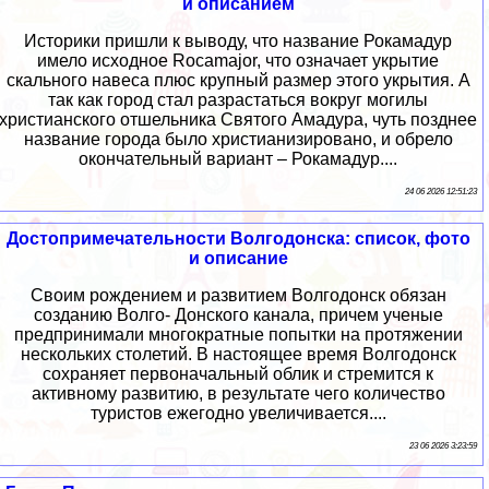
и описанием
Историки пришли к выводу, что название Рокамадур
имело исходное Rocamajor, что означает укрытие
скального навеса плюс крупный размер этого укрытия. А
так как город стал разрастаться вокруг могилы
христианского отшельника Святого Амадура, чуть позднее
название города было христианизировано, и обрело
окончательный вариант – Рокамадур....
24 06 2026 12:51:23
Достопримечательности Волгодонска: список, фото
и описание
Своим рождением и развитием Волгодонск обязан
созданию Волго- Донского канала, причем ученые
предпринимали многократные попытки на протяжении
нескольких столетий. В настоящее время Волгодонск
сохраняет первоначальный облик и стремится к
активному развитию, в результате чего количество
туристов ежегодно увеличивается....
23 06 2026 3:23:59