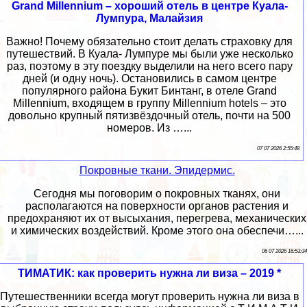
Grand Millennium – хороший отель в центре Куала-
Лумпура, Малайзия
Важно! Почему обязательно стоит делать страховку для
путешествий. В Куала- Лумпуре мы были уже несколько
раз, поэтому в эту поездку выделили на него всего пару
дней (и одну ночь). Остановились в самом центре
популярного района Букит Бинтанг, в отеле Grand
Millennium, входящем в группу Millennium hotels – это
довольно крупный пятизвёздочный отель, почти на 500
номеров. Из …...
07 07 2026 2:55:48
Покровные ткани. Эпидермис.
Сегодня мы поговорим о покровных тканях, они
располагаются на поверхности органов растения и
пpeдoxpaняют их от высыхания, перегрева, механических
и химических воздействий. Кроме этого она обеспечи…...
06 07 2026 16:53:34
ТИМАТИК: как проверить нужна ли виза – 2019 *
Путешественники всегда могут проверить нужна ли виза в