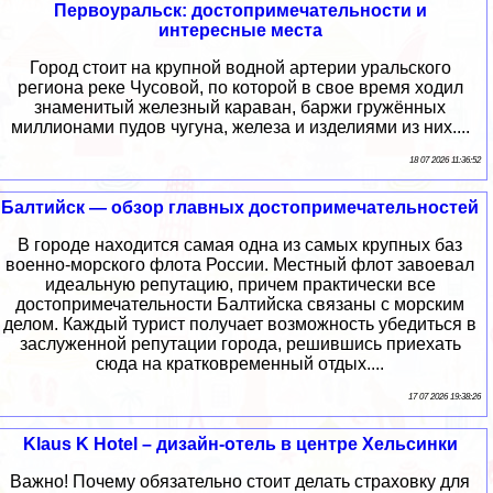
Первоуральск: достопримечательности и
интересные места
Город стоит на крупной водной артерии уральского
региона реке Чусовой, по которой в свое время ходил
знаменитый железный караван, баржи гружённых
миллионами пудов чугуна, железа и изделиями из них....
18 07 2026 11:36:52
Балтийск — обзор главных достопримечательностей
В городе находится самая одна из самых крупных баз
военно-морского флота России. Местный флот завоевал
идеальную репутацию, причем практически все
достопримечательности Балтийска связаны с морским
делом. Каждый турист получает возможность убедиться в
заслуженной репутации города, решившись приехать
сюда на кратковременный отдых....
17 07 2026 19:38:26
Klaus K Hotel – дизайн-отель в центре Хельсинки
Важно! Почему обязательно стоит делать страховку для