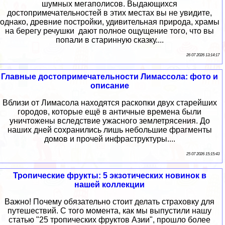
шумных мегаполисов. Выдающихся
достопримечательностей в этих местах вы не увидите,
однако, древние постройки, удивительная природа, храмы
на берегу речушки дают полное ощущение того, что вы
попали в старинную сказку....
26 07 2026 13:14:17
Главные достопримечательности Лимассола: фото и
описание
Вблизи от Лимасола находятся раскопки двух старейших
городов, которые ещё в античные времена были
уничтожены вследствие ужасного землетрясения. До
наших дней сохранились лишь небольшие фрагменты
домов и прочей инфраструктуры....
25 07 2026 15:15:43
Тропические фрукты: 5 экзотических новинок в
нашей коллекции
Важно! Почему обязательно стоит делать страховку для
путешествий. С того момента, как мы выпустили нашу
статью "25 тропических фруктов Азии", прошло более