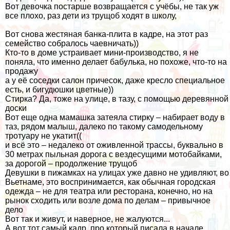
Вот девочка постарше возвращается с учёбы, не так уж
все плохо, раз дети из трущоб ходят в школу,
Вот снова жестяная банка-плита в кадре, на этот раз
семейство собралось чаевничать))
Кто-то в доме устраивает мини-производство, я не
поняла, что именно делает бабулька, но похоже, что-то на
продажу
а у её соседки салон причесок, даже кресло специальное
есть, и бигудюшки цветные))
Стирка? Да, тоже на улице, в тазу, с помощью деревянной
доски
Вот еще одна мамашка затеяла стирку – набирает воду в
таз, рядом малыш, далеко по такому самодельному
тротуару не укатит((
и всё это – недалеко от оживленной трассы, буквально в
30 метрах пыльная дорога с вездесущими мотобайками,
за дорогой – продолжение трущоб
Девушки в пижамках на улицах уже давно не удивляют, во
Вьетнаме, это воспринимается, как обычная городская
одежда – не для театра или ресторана, конечно, но на
рынок сходить или возле дома по делам – привычное
дело
Вот так и живут, и наверное, не жалуются...
А вот тот самый кадр, про который писала в начале