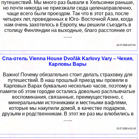
путешествий. Мы много раз бывали в Хельсинки раньше,
но почти никогда не приезжали сюда целенаправленно,
чаще всего были проездом. Так что в этот раз, после
четырех лет, проведенных в Юго- Восточной Азии, когда
нам очень захотелось в Европу, мы решили съездить в
столицу Финляндии на выходные, благо расстояние от
…...
16 07 2026 8:57:41
Спа-отель Vienna House Dvořák Karlovy Vary – Чехия,
Карловы Вары
Важно! Почему обязательно стоит делать страховку для
путешествий. В наш прошлый приезд мы провели в
Карловых Варах буквально несколько часов, поэтому в
памяти об этом городке остались довольно расплывчатые
воспоминания, связанные, преимущественно, с
минеральными источниками и местными вафлями,
которые мы накупили домой, в качестве подарков,
друзьям и родственникам. В этот же раз мы влюбились в
…...
15 07 2026 4:31:18