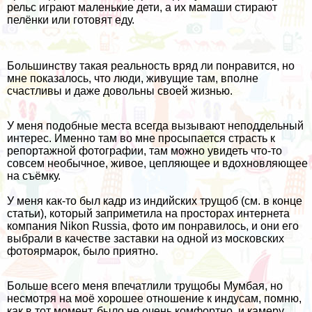
рельс играют маленькие дети, а их мамаши стирают
пелёнки или готовят еду.
Большинству такая реальность вряд ли понравится, но
мне показалось, что люди, живущие там, вполне
счастливы и даже довольны своей жизнью.
У меня подобные места всегда вызывают неподдельный
интерес. Именно там во мне просыпается страсть к
репортажной фотографии, там можно увидеть что-то
совсем необычное, живое, цепляющее и вдохновляющее
на съёмку.
У меня как-то был кадр из индийских трущоб (см. в конце
статьи), который заприметила на просторах интернета
компания Nikon Russia, фото им понравилось, и они его
выбрали в качестве заставки на одной из московских
фотоярмарок, было приятно.
Больше всего меня впечатлили
трущобы Мумбая
, но
несмотря на моё хорошее отношение к индусам, помню,
как в тот момент, было не очень комфортно, и камеру