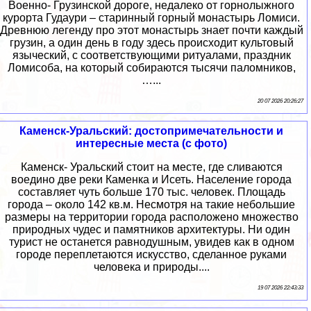
Военно- Грузинской дороге, недалеко от горнолыжного
курорта Гудаури – старинный горный монастырь Ломиси.
Древнюю легенду про этот монастырь знает почти каждый
грузин, а один день в году здесь происходит культовый
языческий, с соответствующими ритуалами, праздник
Ломисоба, на который собираются тысячи паломников,
…...
20 07 2026 20:26:27
Каменск-Уральский: достопримечательности и
интересные места (с фото)
Каменск- Уральский стоит на месте, где сливаются
воедино две реки Каменка и Исеть. Население города
составляет чуть больше 170 тыс. человек. Площадь
города – около 142 кв.м. Несмотря на такие небольшие
размеры на территории города расположено множество
природных чудес и памятников архитектуры. Ни один
турист не останется равнодушным, увидев как в одном
городе переплетаются искусство, сделанное руками
человека и природы....
19 07 2026 22:43:33