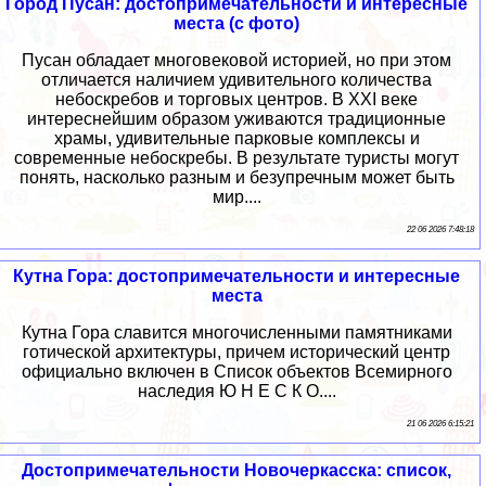
Город Пусан: достопримечательности и интересные
места (с фото)
Пусан обладает многовековой историей, но при этом
отличается наличием удивительного количества
небоскребов и торговых центров. В XXI веке
интереснейшим образом уживаются традиционные
храмы, удивительные парковые комплексы и
современные небоскребы. В результате туристы могут
понять, насколько разным и безупречным может быть
мир....
22 06 2026 7:48:18
Кутна Гора: достопримечательности и интересные
места
Кутна Гора славится многочисленными памятниками
готической архитектуры, причем исторический центр
официально включен в Список объектов Всемирного
наследия Ю Н Е С К О....
21 06 2026 6:15:21
Достопримечательности Новочеркасска: список,