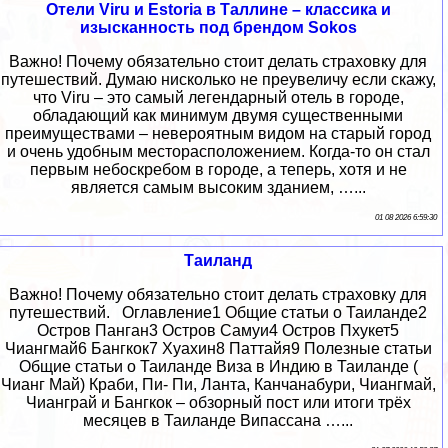
Отели Viru и Estoria в Таллине – классика и
изысканность под брендом Sokos
Важно! Почему обязательно стоит делать страховку для
путешествий. Думаю нисколько не преувеличу если скажу,
что Viru – это самый легендарный отель в городе,
обладающий как минимум двумя существенными
преимуществами – невероятным видом на старый город
и очень удобным месторасположением. Когда-то он стал
первым небоскребом в городе, а теперь, хотя и не
является самым высоким зданием, …...
01 08 2026 6:59:30
Таиланд
Важно! Почему обязательно стоит делать страховку для
путешествий. Оглавление1 Общие статьи о Таиланде2
Остров Панган3 Остров Самуи4 Остров Пхукет5
Чиангмай6 Бангкок7 Хуахин8 Паттайя9 Полезные статьи
Общие статьи о Таиланде Виза в Индию в Таиланде (
Чианг Май) Краби, Пи- Пи, Ланта, Канчанабури, Чиангмай,
Чианграй и Бангкок – обзорный пост или итоги трёх
месяцев в Таиланде Випассана …...