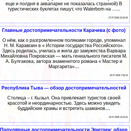
еще и полдня в аквапарке не показалась странной) В
туристических буклетах пишут, что Waterbom на …...
27 07 2026 23:32:56
Главные достопримечательности Карачева (с фото)
О нём, как о разгромленном поляками городе, упоминал
Н. М. Карамзин в « Истории государства Российского».
Здесь родилась, училась и жила до замужества Варвара
Михайловна Покровская — мать гениального писателя М.
А. Булгакова, автора знаменитого романа « Мастер и
Маргарита»....
26 07 2026 7:52:19
Республика Тыва — обзор достопримечательностей
Столица – г. Кызыл. Она привлекает туристов своей
красотой и неординарностью. Здесь можно увидеть
буддийские храмы и встретить шаманов....
25 07 2026 15:10:11
Популярные достопримечательности Эритреи: обзор