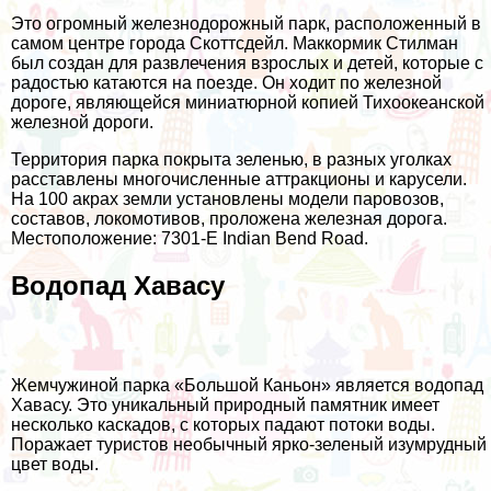
Это огромный железнодорожный парк, расположенный в
самом центре города Скоттсдейл. Маккормик Стилман
был создан для развлечения взрослых и детей, которые с
радостью катаются на поезде. Он ходит по железной
дороге, являющейся миниатюрной копией Тихоокеанской
железной дороги.
Территория парка покрыта зеленью, в разных уголках
расставлены многочисленные аттракционы и карусели.
На 100 акрах земли установлены модели паровозов,
составов, локомотивов, проложена железная дорога.
Местоположение: 7301-E Indian Bend Road.
Водопад Хавасу
Жемчужиной парка «Большой Каньон» является водопад
Хавасу. Это уникальный природный памятник имеет
несколько каскадов, с которых падают потоки воды.
Поражает туристов необычный ярко-зеленый изумрудный
цвет воды.