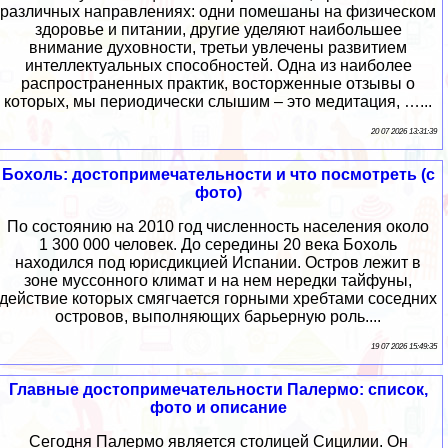
различных направлениях: одни помешаны на физическом
здоровье и питании, другие уделяют наибольшее
внимание духовности, третьи увлечены развитием
интеллектуальных способностей. Одна из наиболее
распространенных практик, восторженные отзывы о
которых, мы периодически слышим – это медитация, …...
20 07 2026 13:31:39
Бохоль: достопримечательности и что посмотреть (с
фото)
По состоянию на 2010 год численность населения около
1 300 000 человек. До середины 20 века Бохоль
находился под юрисдикцией Испании. Остров лежит в
зоне муссонного климат и на нем нередки тайфуны,
действие которых смягчается горными хребтами соседних
островов, выполняющих барьерную роль....
19 07 2026 15:49:35
Главные достопримечательности Палермо: список,
фото и описание
Сегодня Палермо является столицей Сицилии. Он