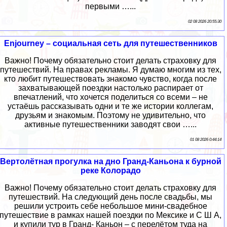
первыми …...
02 08 2026 20:55:30
Enjourney – социальная сеть для путешественников
Важно! Почему обязательно стоит делать страховку для
путешествий. На правах рекламы. Я думаю многим из тех,
кто любит путешествовать знакомо чувство, когда после
захватывающей поездки настолько распирает от
впечатлений, что хочется поделиться со всеми – не
устаёшь рассказывать одни и те же истории коллегам,
друзьям и знакомым. Поэтому не удивительно, что
активные путешественники заводят свои …...
01 08 2026 0:44:14
Вертолётная прогулка на дно Гранд-Каньона к бурной
реке Колорадо
Важно! Почему обязательно стоит делать страховку для
путешествий. На следующий день после свадьбы, мы
решили устроить себе небольшое мини-свадебное
путешествие в рамках нашей поездки по Мексике и С Ш А,
и купили тур в Гранд- Каньон – с перелётом туда на