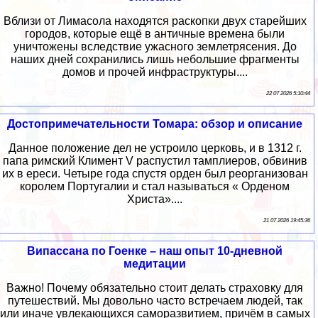
Вблизи от Лимасола находятся раскопки двух старейших
городов, которые ещё в античные времена были
уничтожены вследствие ужасного землетрясения. До
наших дней сохранились лишь небольшие фрагменты
домов и прочей инфраструктуры....
22 07 2026 5:10:44
Достопримечательности Томара: обзор и описание
Данное положение дел не устроило церковь, и в 1312 г.
папа римский Климент V распустил тамплиеров, обвинив
их в ереси. Четыре года спустя орден был реорганизован
королем Португалии и стал называться « Орденом
Христа»....
21 07 2026 19:45:36
Випассана по Гоенке – наш опыт 10-дневной
медитации
Важно! Почему обязательно стоит делать страховку для
путешествий. Мы довольно часто встречаем людей, так
или иначе увлекающихся саморазвитием, причём в самых