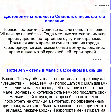
16 07 2026 8:12:25
Достопримечательности Севильи: список, фото и
описание
Первые постройки в Севилье начали появляться ещё в
VII веке до нашей эры. Тогда местные жители занимались
преимущественно торговлей с другими странами.
Большая часть времени существования города
характеризуется жестокими боями между народами за
право владеть этой красивейшей территорией....
15 07 2026 11:17:10
Hotel Jen – отель в Мале с бассейном на крыше
Важно! Почему обязательно стоит делать страховку для
путешествий. Перед тем, как попрощаться с Мальдивами,
мы решили на несколько дней остановиться в городе
Мале. Во-первых, хотелось хоть немного продлить свой
мальдивский отпуск, во-вторых было интересно
посмотреть на столицу, а в-третьих, по определённым
причинам, нам нужно было как можно позже прилететь в
Таиланад. Международный аэропорт имени Ибрагима