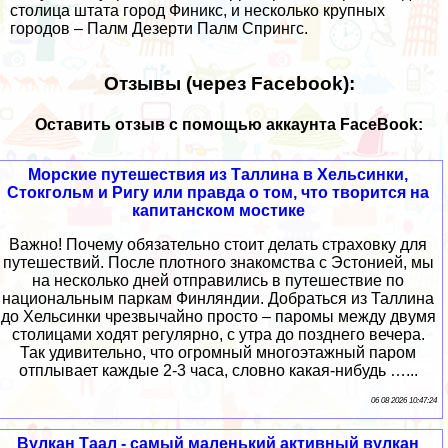
столица штата город Финикс, и несколько крупных
городов – Палм Дезерти Палм Спрингс.
Отзывы (через Facebook):
Оставить отзыв с помощью аккаунта FaceBook:
Морские путешествия из Таллина в Хельсинки,
Стокгольм и Ригу или правда о том, что творится на
капитанском мостике
Важно! Почему обязательно стоит делать страховку для
путешествий. После плотного знакомства с Эстонией, мы
на несколько дней отправились в путешествие по
национальным паркам Финляндии. Добраться из Таллина
до Хельсинки чрезвычайно просто – паромы между двумя
столицами ходят регулярно, с утра до позднего вечера.
Так удивительно, что огромный многоэтажный паром
отплывает каждые 2-3 часа, словно какая-нибудь …...
06 08 2026 10:47:24
Вулкан Таал - самый маленький активный вулкан