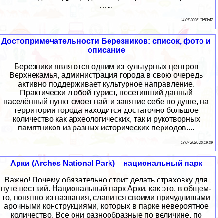
…...
14 07 2026 13:53:47
Достопримечательности Березников: список, фото и
описание
Березники являются одним из культурных центров
Верхнекамья, администрация города в свою очередь
активно поддерживает культурное направление.
Практически любой турист, посетивший данный
населённый пункт смоет найти занятие себе по душе, на
территории города находится достаточно большое
количество как археологических, так и рукотворных
памятников из разных исторических периодов....
13 07 2026 20:19:29
Арки (Arches National Park) – национальный парк
Важно! Почему обязательно стоит делать страховку для
путешествий. Национальный парк Арки, как это, в общем-
то, понятно из названия, славится своими причудливыми
арочными конструкциями, которых в парке невероятное
количество. Все они разнообразные по величине, по