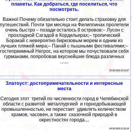
планеты. Как добраться, где поселиться, что
посмотреть.
Важно! Почему обязательно стоит делать страховку для
путешествий. Почти три месяца на Филиппинах пролетели
очень быстро – позади осталось 8 островов:– Лусон с
прохладной Сагадой в Кордильерах;– тропический
Боракай с невероятно бирюзовым морем и одним из
лучших пляжей мира;– Панай с пышными фестивалями;–
гостеприимный Негрос, на котором мы почуствовали себя
гурманами, попробовав вкуснейшие блюда различных
…...
05 08 2026 20:33:47
Златоуст: достопримечательности и интересные
места
Сегодня этот третий по численности город в Челябинской
области с развитой металлургией и горнодобывающей
промышленностью, не перестает удивлять количеством
храмов, часовен, а также сказочной природой в
окрестностях города....
04 08 2026 21:32:18