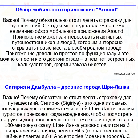
Обзор мобильного приложения "Around"
Важно! Почему обязательно стоит делать страховку для
путешествий. Сегодня мы представляем вашему
вниманию обзор мобильного приложения Around.
Приложение может заинтересовать и активных
путешественников и людей, которым интересно
открывать новые места в своём родном городе.
Приложение довольно простое по функционалу и это
можно отнести к его достоинствам – в нём нет встроенных
калькуляторов, формы заказа билетов …...
03 08 2026 23:57:36
Сигирия и Дамбулла – древние города Шри-Ланки
Важно! Почему обязательно стоит делать страховку для
путешествий. Сигирия (Sigiriya) - это одна из самых
популярных достопримечательностей Шри- Ланки, тысячи
туристов приезжают сюда ежедневно, чтобы посмотреть
на руины дворцово-крепостного комлекса и подняться на
180-метровую скалу. Шри- Ланка условно делится на 3
направления - пляжи, регион Hills (горная местность,
чайные плантации) и Ancient cities (древние города). С