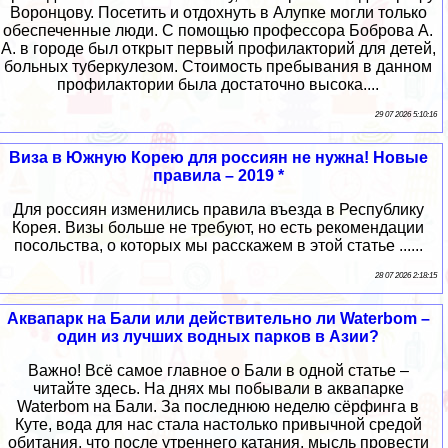
Воронцову. Посетить и отдохнуть в Алупке могли только
обеспеченные люди. С помощью профессора Боброва А.
А. в городе был открыт первый профилакторий для детей,
больных туберкулезом. Стоимость пребывания в данном
профилактории была достаточно высока....
29 07 2026 5:10:16
Виза в Южную Корею для россиян не нужна! Новые
правила – 2019 *
Для россиян изменились правила въезда в Республику
Корея. Визы больше не требуют, но есть рекомендации
посольства, о которых мы расскажем в этой статье ......
28 07 2026 2:18:15
Аквапарк на Бали или действительно ли Waterbom –
один из лучших водных парков в Азии?
Важно! Всё самое главное о Бали в одной статье –
читайте здесь. На днях мы побывали в аквапарке
Waterbom на Бали. За последнюю неделю сёрфинга в
Куте, вода для нас стала настолько привычной средой
обитания, что после утреннего катания, мысль провести