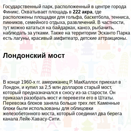
Государственный парк, расположенный в центре города
Финикс. Охватывает площадь в
222 акра
, где
расположены площадки для гольфа, баскетбола, тенниса,
пикников, семейного отдыха, развлечений. В частности,
тут можно кататься на байдарках, каноэ, рыбачить,
наблюдать за утками. Также на территории Эсканто Парка
есть лагуны, красивый амфитеатр, детские аттракционы.
Лондонский мост
В конце 1960-х гг. американец Р. МакКаллох приехал в
Лондон, и купил за 2,5 млн долларов старый мост,
который предназначался к сносу из-за старости. Он
приказал разобрать мост и перевезти его в Штаты.
Перевозка блоков заняла больше трех лет. Каменные
блоки были использованы для облицовки
железобетонного моста, который соединил два берега
канала Лейк-Хавасу-Сити.