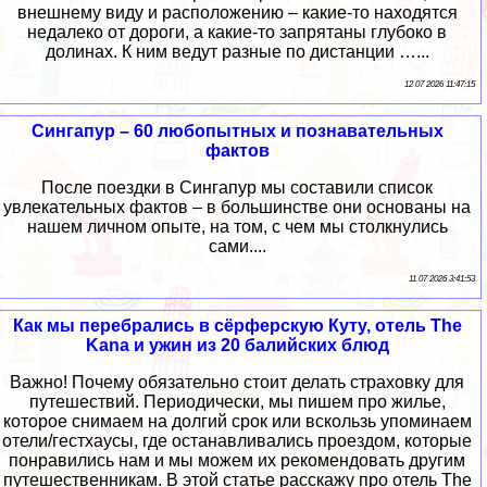
внешнему виду и расположению – какие-то находятся
недалеко от дороги, а какие-то запрятаны глубоко в
долинах. К ним ведут разные по дистанции …...
12 07 2026 11:47:15
Сингапур – 60 любопытных и познавательных
фактов
После поездки в Сингапур мы составили список
увлекательных фактов – в большинстве они основаны на
нашем личном опыте, на том, с чем мы столкнулись
сами....
11 07 2026 3:41:53
Как мы перебрались в сёрферскую Куту, отель The
Kana и ужин из 20 балийских блюд
Важно! Почему обязательно стоит делать страховку для
путешествий. Периодически, мы пишем про жилье,
которое снимаем на долгий срок или вскользь упоминаем
отели/гестхаусы, где останавливались проездом, которые
понравились нам и мы можем их рекомендовать другим
путешественникам. В этой статье расскажу про отель The