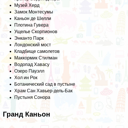
Музей Херд
Замок Монтесумы
Каньон де Шелли
Плотина Гувера
Ущелье Скорпионов
Энканто Парк
Лондонский мост
Кладбище самолетов
Маккормик Стилман
Водопад Хавасу
Озеро Пауэлл
Хол ин Рок
Ботанический сад в пустыне
Храм Сан Хавьер-дель-Бак
Пустыня Сонора
Гранд Каньон