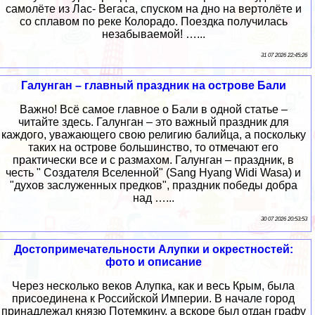
самолёте из Лас- Вегаса, спуском на дно на вертолёте и
со сплавом по реке Колорадо. Поездка получилась
незабываемой! …...
31 07 2026 22:45:26
Галунган – главный праздник на острове Бали
Важно! Всё самое главное о Бали в одной статье –
читайте здесь. Галунган – это важный праздник для
каждого, уважающего свою религию балийца, а поскольку
таких на острове большинство, то отмечают его
практически все и с размахом. Галунган – праздник, в
честь " Создателя Вселенной" (Sang Hyang Widi Wasa) и
"духов заслуженных предков", праздник победы добра
над …...
30 07 2026 20:53:53
Достопримечательности Алупки и окрестностей:
фото и описание
Через несколько веков Алупка, как и весь Крым, была
присоединена к Российской Империи. В начале город
принадлежал князю Потемкину, а вскоре был отдан графу