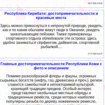
28 07 2026 2:39:39
Республика Кирибати: достопримечательности и
красивые места
Здесь можно прикоснуться к нетронутой природе, увидеть,
как и по каким обычаям живут люди в Океании, увидеть
захватывающие пейзажи. Также приверженцы
спортивного отдыха облюбовали эти острова: здесь
удобно заниматься сёрфингом, дайвингом, спортивной
рыбалкой....
27 07 2026 0:16:27
Главные достопримечательности Республики Коми с
фото и описанием
Помимо разнообразной флоры и фауны, огромных
сырьевых богатств (нефть, газ, древесина и проч.), регион
славится самобытной и неповторимой культурой,
хранящей традиции предков. Особый интерес
представляют необычные местные обряды и
традиционные ремёсла, среди которых наиболее
популярны резьба по дереву, кожевенное ремесло,