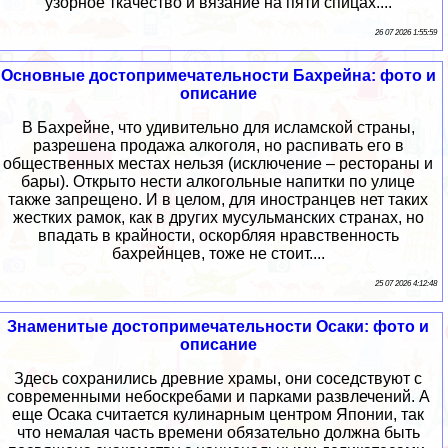
узорное ткачество и вязание на пяти спицах....
26 07 2026 1:55:59
Основные достопримечательности Бахрейна: фото и
описание
В Бахрейне, что удивительно для исламской страны,
разрешена продажа алкоголя, но распивать его в
общественных местах нельзя (исключение – рестораны и
бары). Открыто нести алкогольные напитки по улице
также запрещено. И в целом, для иностранцев нет таких
жестких рамок, как в других мусульманских странах, но
впадать в крайности, оскорбляя нравственность
бахрейнцев, тоже не стоит....
25 07 2026 4:12:48
Знаменитые достопримечательности Осаки: фото и
описание
Здесь сохранились древние храмы, они соседствуют с
современными небоскребами и парками развлечений. А
еще Осака считается кулинарным центром Японии, так
что немалая часть времени обязательно должна быть