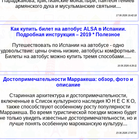
Параджанова, христианские монастыри, пантеон гениев
армянского духа и мусульманские святыни....
17 06 2026 16:42:18
Как купить билет на автобус ALSA в Испании.
Подробная инструкция – 2019 * Полезное
Путешествовать по Испании на автобусе - одно
удовольствие: цены очень низкие, автобусы комфортные.
Билеты на автобус можно купить тремя способами......
16 06 2026 4:39:11
Достопримечательности Марракеша: обзор, фото и
описание
Старинная архитектура и достопримечательности,
включенные в Список культурного наследия Ю Н Е С К О,
также способствуют особенному росту популярности
Марракеша. Во время туристической поездки можно будет
не только увидеть известные достопримечательности, но и
лучше понять особенную марокканскую культуру....
15 06 2026 17:47:51