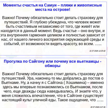
Моменты счастья на Самуи – пляжи и живописные
места на острове!
Важно! Почему обязательно стоит делать страховку для
путешествий. Я глубоко убеждена, что человек может
быть счастливым независимо от того, где живёт или
находится в данный момент. Ведь счастье – оно внутри, и
эта внутренняя гармония целиком и полностью зависит от
нас, от нашего личного восприятия окружающей среды и
событий, от возможности видеть красоту, во всем. …...
31 07 2026 12:25:42
Прогулка по Сайгону или почему все вьетнамцы -
обжоры
Важно! Почему обязательно стоит делать страховку для
путешествий. Ура, наконец-то мы добрались до постов о
Вьетнаме. Ну, а начну я с Сайгона ( Хошимина) – именно
здесь мы впервые познакомились со Вьетнамом, после
чего, еще дважды сюда наведывались. И знаете что, у
меня сложилось впечатление, что в Сайгоне существует
настоящий культ уличной еды. Такое ощущение, что …...
30 07 2026 0:27:36