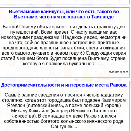
Вьетнамские каникулы, или что есть такого во
Вьетнаме, чего нам не хватает в Таиланде
Важно! Почему обязательно стоит делать страховку для
путешествий. Всем привет! С наступающими вас
новогодними праздниками!! Надеюсь у всех, несмотря ни
на что, сейчас праздничное настроение, приятные
предновогодние хлопоты, запах ёлки, снега и ожидания
всего самого лучшего в новом году 🙂 Следующая серия
статей в нашем блоге будет посвящена Вьетнаму, стране,
которую я полюбила буквально с …...
29 07 2026 13:28:27
Достопримечательности и интересные места Ракова
Самые ранние сведения относятся к четырнадцатому
столетию, когда этот городишка был подарен Казимиром
Ягеллон (литовский князь, а позже польский король)
Михалу Кяжгайле (канцлер Великого Литовского
княжества). В семнадцатом веке Раков являлся
собственностью богатого волынского княжеского рода
Сангушек....