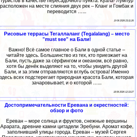
туристов в качестве пересадочного пункта. Куала- Лумпур
расположен на месте слияния двух рек – Кланг и Гомбак и
переводится …...
19 06 2026 23:11:26
Рисовые террасы Тегаллаланг (Tegalalang) – место
"must see" на Бали!
Важно! Всё самое главное о Бали в одной статье –
читайте здесь. Большинство из тех, кто приезжает на
Бали, пусть даже за сёрфингом и океаном, всё равно,
хотя бы денёк выделяют на то, чтобы увидеть другой
Бали, и за этим отправляются вглубь острова! Именно
здесь всех подстерегает природная красота Бали, которая
зачаровывает, и о которой …...
18 06 2026 12:33:27
Достопримечательности Еревана и окрестностей:
обзор и фото
Ереван – море солнца и фруктов, снежные вершины
Арарата, древние камни цитадели Эребуни. Аромат кофе,
заполнивший улицы города. Ереван – музей Сергея