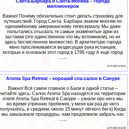
Санта-Барбара и Санта-Моника – города
миллионеров
Важно! Почему обязательно стоит делать страховку для
путешествий. Город Санта- Барбара знаком многим по
одноимённому американскому телесериалу. Мы даже
попытались отыскать те самые знаменитые арки из
заставки (это единственное что мы вспомнили), но их
здесь бесчисленное множество. В архитектуре города
явно прослеживается вездесущая рука испанцев,
которые и основали этот город в 1786 году А ещё город
…...
13 07 2026 14:40:23
Aroma Spa Retreat – хороший спа-салон в Сануре
Важно! Всё самое главное о Бали в одной статье –
читайте здесь. Салон Aroma Spa находится на территории
отеля Aroma Spa Retreat в Сануре – узнали про него мы
во время утренних пробежек, у меня как раз до него
получалось, в среднем, около 15 минут лёгкого бега) Когда
мы заказывали процедуры, нам предложили забрать нас
…...
12 07 2026 19:10:50