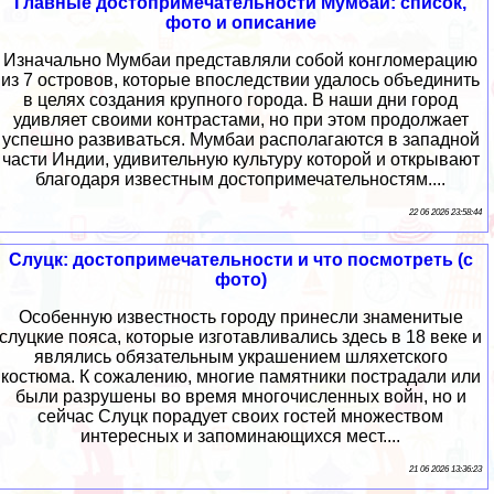
Главные достопримечательности Мумбаи: список,
фото и описание
Изначально Мумбаи представляли собой конгломерацию
из 7 островов, которые впоследствии удалось объединить
в целях создания крупного города. В наши дни город
удивляет своими контрастами, но при этом продолжает
успешно развиваться. Мумбаи располагаются в западной
части Индии, удивительную культуру которой и открывают
благодаря известным достопримечательностям....
22 06 2026 23:58:44
Слуцк: достопримечательности и что посмотреть (с
фото)
Особенную известность городу принесли знаменитые
слуцкие пояса, которые изготавливались здесь в 18 веке и
являлись обязательным украшением шляхетского
костюма. К сожалению, многие памятники пострадали или
были разрушены во время многочисленных войн, но и
сейчас Слуцк порадует своих гостей множеством
интересных и запоминающихся мест....
21 06 2026 13:36:23