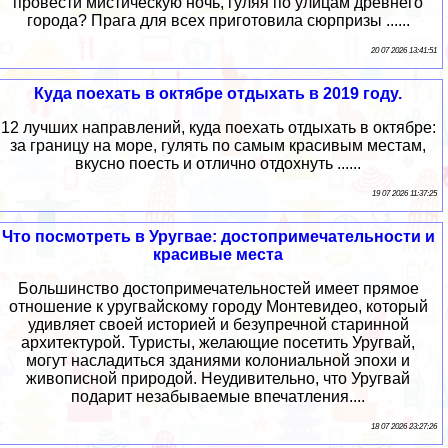
провести мистическую ночь, гуляя по улицам древнего
города? Прага для всех приготовила сюрпризы ......
20 07 2026 13:41:51
Куда поехать в октябре отдыхать в 2019 году.
12 лучших направлений, куда поехать отдыхать в октябре:
за границу на море, гулять по самым красивым местам,
вкусно поесть и отлично отдохнуть ......
19 07 2026 11:37:25
Что посмотреть в Уругвае: достопримечательности и
красивые места
Большинство достопримечательностей имеет прямое
отношение к уругвайскому городу Монтевидео, который
удивляет своей историей и безупречной старинной
архитектурой. Туристы, желающие посетить Уругвай,
могут насладиться зданиями колониальной эпохи и
живописной природой. Неудивительно, что Уругвай
подарит незабываемые впечатления....
18 07 2026 23:27:26