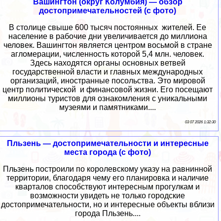
Вашингтон (округ Колумбия) — обзор
достопримечательностей (с фото)
В столице свыше 600 тысяч постоянных жителей. Ее
население в рабочие дни увеличивается до миллиона
человек. Вашингтон является центром восьмой в стране
агломерации, численность которой 5,4 млн. человек.
Здесь находятся органы основных ветвей
государственной власти и главных международных
организаций, иностранные посольства. Это мировой
центр политической и финансовой жизни. Его посещают
миллионы туристов для ознакомления с уникальными
музеями и памятниками....
03 07 2026 1:32:30
Пльзень — достопримечательности и интересные
места города (с фото)
Пльзень построили по королевскому указу на равнинной
территории, благодаря чему его планировка и наличие
кварталов способствуют интересным прогулкам и
возможности увидеть не только городские
достопримечательности, но и интересные объекты вблизи
города Пльзень....