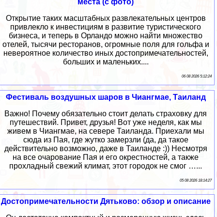
места (с фото)
Открытие таких масштабных развлекательных центров
привлекло к инвестициям в развитие туристического
бизнеса, и теперь в Орландо можно найти множество
отелей, тысячи ресторанов, огромные поля для гольфа и
невероятное количество иных достопримечательностей,
больших и маленьких....
06 08 2026 5:12:24
Фестиваль воздушных шаров в Чиангмае, Таиланд
Важно! Почему обязательно стоит делать страховку для
путешествий. Привет, друзья! Вот уже неделя, как мы
живем в Чиангмае, на севере Таиланда. Приехали мы
сюда из Пая, где жутко замерзли (да, да такое
действительно возможно, даже в Таиланде :)) Несмотря
на все очарование Пая и его окрестностей, а также
прохладный свежий климат, этот городок не смог …...
05 08 2026 18:14:27
Достопримечательности Дятьково: обзор и описание