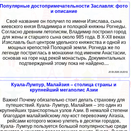
Популярные достопримечательности Заславля: фото
и описание
Своё название он получил по имени Изяслава, сына
киевского князя Владимира и полоцкой княжны Рогнеды.
Согласно древним летописям, Владимир построил город
для жены и старшего сына около 985 года. В X-XII веках
Изяславль был центром удельного княжества и одной из
мощных крепостей Полоцкой земли. Рогнеда же по
легенде постриглась в монахини под именем Анастасии,
основав на горе над рекой монастырь. Документальных
подтверждений этому пока не найдено....
20 06 2026 19:20:51
Куала-Лумпур, Малайзия – столица страны и
крупнейший мегаполис Азии
Важно! Почему обязательно стоит делать страховку для
путешествий. Куала- Лумпур, Малайзия – это один из
крупнейших транспортных узлов Азии. В немалой степени
благодаря малайзийскому лоу-кост перевозчику Airasia,
рейсами которого можно улететь в десятки городов,
Куала- Лумпур пользуется большой популярностью среди