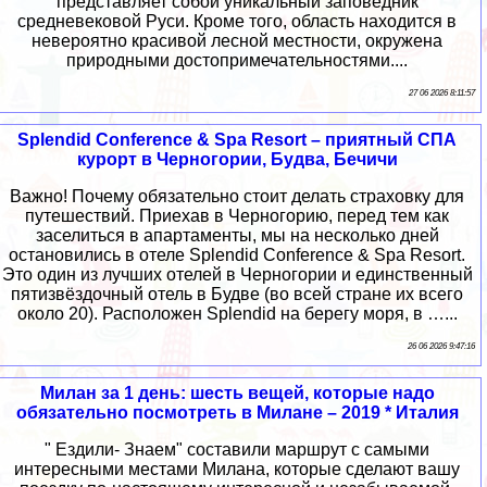
представляет собой уникальный заповедник
средневековой Руси. Кроме того, область находится в
невероятно красивой лесной местности, окружена
природными достопримечательностями....
27 06 2026 8:11:57
Splendid Conference & Spa Resort – приятный СПА
курорт в Черногории, Будва, Бечичи
Важно! Почему обязательно стоит делать страховку для
путешествий. Приехав в Черногорию, перед тем как
заселиться в апартаменты, мы на несколько дней
остановились в отеле Splendid Conference & Spa Resort.
Это один из лучших отелей в Черногории и единственный
пятизвёздочный отель в Будве (во всей стране их всего
около 20). Расположен Splendid на берегу моря, в …...
26 06 2026 9:47:16
Милан за 1 день: шесть вещей, которые надо
обязательно посмотреть в Милане – 2019 * Италия
" Ездили- Знаем" составили маршрут с самыми
интересными местами Милана, которые сделают вашу