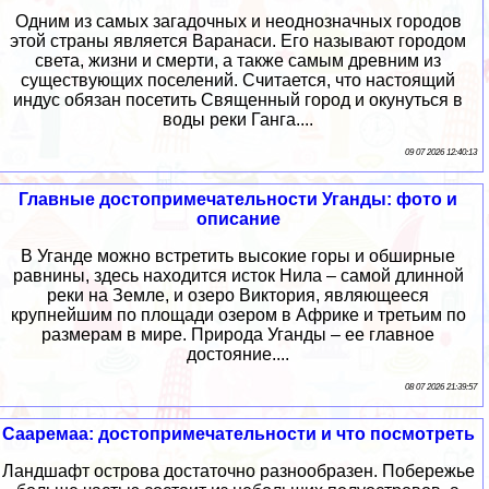
Одним из самых загадочных и неоднозначных городов
этой страны является Варанаси. Его называют городом
света, жизни и смерти, а также самым древним из
существующих поселений. Считается, что настоящий
индус обязан посетить Священный город и окунуться в
воды реки Ганга....
09 07 2026 12:40:13
Главные достопримечательности Уганды: фото и
описание
В Уганде можно встретить высокие горы и обширные
равнины, здесь находится исток Нила – самой длинной
реки на Земле, и озеро Виктория, являющееся
крупнейшим по площади озером в Африке и третьим по
размерам в мире. Природа Уганды – ее главное
достояние....
08 07 2026 21:39:57
Сааремаа: достопримечательности и что посмотреть
Ландшафт острова достаточно разнообразен. Побережье