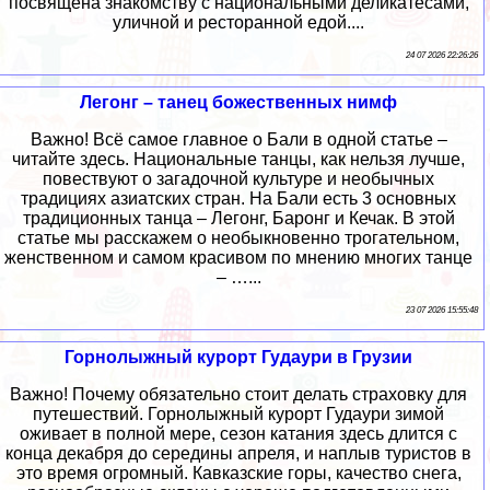
посвящена знакомству с национальными деликатесами,
уличной и ресторанной едой....
24 07 2026 22:26:26
Легонг – танец божественных нимф
Важно! Всё самое главное о Бали в одной статье –
читайте здесь. Национальные танцы, как нельзя лучше,
повествуют о загадочной культуре и необычных
традициях азиатских стран. На Бали есть 3 основных
традиционных танца – Легонг, Баронг и Кечак. В этой
статье мы расскажем о необыкновенно трогательном,
женственном и самом красивом по мнению многих танце
– …...
23 07 2026 15:55:48
Горнолыжный курорт Гудаури в Грузии
Важно! Почему обязательно стоит делать страховку для
путешествий. Горнолыжный курорт Гудаури зимой
оживает в полной мере, сезон катания здесь длится с
конца декабря до середины апреля, и наплыв туристов в
это время огромный. Кавказские горы, качество снега,