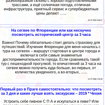
разнообразные склоны с хорошо подготовленными
трассами, а ещё солнечная погода, отличная
инфраструктура, приятный сервис и супербюджетные
цены делают …...
22 07 2026 9:40:17
На сегвее по Флоренции или как нескучно
посмотреть исторический центр за 3 часа
Важно! Почему обязательно стоит делать страховку для
путешествий. Изучение Флоренции для меня началось с
тура на сегвеях – маршрут стартовал в центре города и
включал в себя самые знаменитые
достопримечательности города. Если сравнивать такой
тур с пешеходной прогулкой, то впечатлений за 3 часа на
сегвее можно получить куда больше, во-первых, от
количества увиденного, а во-вторых, …...
21 07 2026 7:22:30
Первый раз в Праге самостоятельно: что посмотреть
за 3 дня и какие лучше взять экскурсии – 2019 * Чехия
Устроить себе пивное С П А и искупаться в пиве? Или