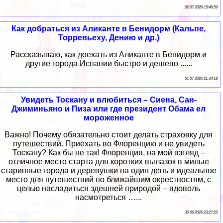
02 07 2026 15:46:59
Как добраться из Аликанте в Бенидорм (Кальпе,
Торревьеху, Дению и др.)
Рассказываю, как доехать из Аликанте в Бенидорм и
другие города Испании быстро и дешево ......
01 07 2026 21:34:18
Увидеть Тоскану и влюбиться – Сиена, Сан-
Джиминьяно и Пиза или где президент Обама ел
мороженное
Важно! Почему обязательно стоит делать страховку для
путешествий. Приехать во Флоренцию и не увидеть
Тоскану? Как бы не так! Флоренция, на мой взгляд –
отличное место старта для коротких вылазок в милые
старинные города и деревушки на один день и идеальное
место для путешествий по ближайшим окрестностям, с
целью насладиться здешней природой – вдоволь
насмотреться …...
30 06 2026 23:27:25