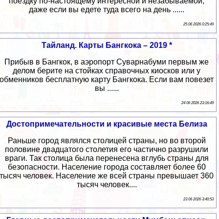
поездку по-настоящему интересной и незабываемой,
даже если вы едете туда всего на день ......
25 06 2026 0:25:49
Тайланд. Карты Бангкока – 2019 *
Прибыв в Бангкок, в аэропорт Суварнабуми первым же
делом берите на стойках справочных киосков или у
обменников бесплатную карту Бангкока. Если вам повезет
вы ......
24 06 2026 23:16:49
Достопримечательности и красивые места Белиза
Раньше город являлся столицей страны, но во второй
половине двадцатого столетия его частично разрушили
враги. Так столица была перенесена вглубь страны для
безопасности. Население города составляет более 60
тысяч человек. Население же всей страны превышает 360
тысяч человек....
23 06 2026 3:40:53