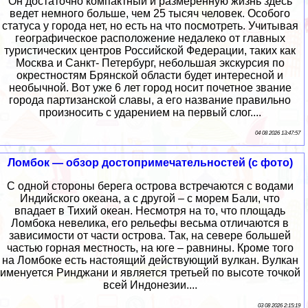
Он достаточно компактный и размеренную жизнь здесь
ведет немного больше, чем 25 тысяч человек. Особого
статуса у города нет, но есть на что посмотреть. Учитывая
географическое расположение недалеко от главных
туристических центров Российской Федерации, таких как
Москва и Санкт- Петербург, небольшая экскурсия по
окрестностям Брянской области будет интересной и
необычной. Вот уже 6 лет город носит почетное звание
города партизанской славы, а его название правильно
произносить с ударением на первый слог....
04 08 2026 13:47:57
Ломбок — обзор достопримечательностей (с фото)
С одной стороны берега острова встречаются с водами
Индийского океана, а с другой – с морем Бали, что
впадает в Тихий океан. Несмотря на то, что площадь
Ломбока невелика, его рельефы весьма отличаются в
зависимости от части острова. Так, на севере большей
частью горная местность, на юге – равнины. Кроме того
на Ломбоке есть настоящий действующий вулкан. Вулкан
именуется Ринджани и является третьей по высоте точкой
всей Индонезии....
03 08 2026 2:15:19