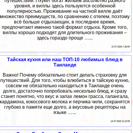
путешествий. Пхукет богат жильём абсолютно разного
уровня, и виллы здесь пользуются особенной
популярностью. Проживание на частной вилле даёт
множество преимуществ, по сравнению с отелем, поэтому
всё больше отдыхающих, в последнее время,
предпочитают именно такой формат отдыха. Кроме того,
виллы хорошо подходят для длительного проживания –
здесь гораздо проще …...
15 07 2026 7:38:59
Тайская кухня или наш ТОП-10 любимых блюд в
Таиланде
Важно! Почему обязательно стоит делать страховку для
путешествий. Для того, чтобы влюбиться в тайскую кухню,
совсем не обязательно находиться в Таиланде очень
долго, достаточно попробовать несколько блюд, и сразу
станет понятно, что вкус и запах лемон грасса, галангала,
кардамона, кокосового молока и перчика чили, сохранятся
глубоко в памяти еще долго, а вкусовые рецепторы на
языке …...
14 07 2026 11:19:59