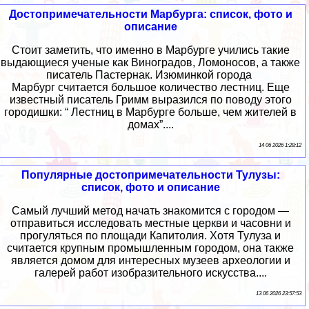
Достопримечательности Марбурга: список, фото и
описание
Стоит заметить, что именно в Марбурге учились такие
выдающиеся ученые как Виноградов, Ломоносов, а также
писатель Пастернак. Изюминкой города
Марбург считается большое количество лестниц. Еще
известный писатель Гримм выразился по поводу этого
городишки: “ Лестниц в Марбурге больше, чем жителей в
домах”....
14 06 2026 1:28:12
Популярные достопримечательности Тулузы:
список, фото и описание
Самый лучший метод начать знакомится с городом —
отправиться исследовать местные церкви и часовни и
прогуляться по площади Капитолия. Хотя Тулуза и
считается крупным промышленным городом, она также
является домом для интересных музеев археологии и
галерей работ изобразительного искусства....
13 06 2026 23:57:53