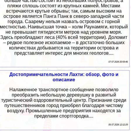
больше частью состоит из небольших полуостровов, а
пляжи сплошь состоят из крупных камней. Местами
встречаются крутые обрывы; так, самым высоким на
острове является Панга Панк в северо-западной части
города. Саарему нельзя назвать островом с горной
местностью. Наивысшая точка – холм Раунамяги, который
не превышает пятидесяти метров над уровнем моря.
Здесь преобладают леса (40% всей территории). Доломит
– редкое полезное ископаемое – в достаточно больших
количествах добывается на территории острова и
представляет интерес для многих геологов....
07 07 2026 20:59:46
Достопримечательности Лахти: обзор, фото и
описание
Налаженное транспортное сообщение позволило
преобразить небольшую деревушку в развитый
туристический оздоровительный центр. Признание среди
путешественников город приобрел благодаря чистому
воздуху. Промышленные предприятия находятся за
пределами спортгородка....
06 07 2026 12:12:29