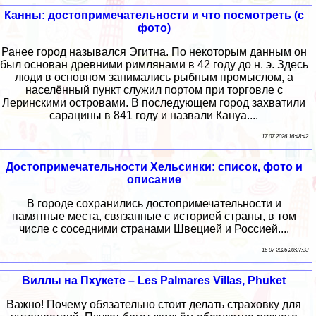
Канны: достопримечательности и что посмотреть (с
фото)
Ранее город назывался Эгитна. По некоторым данным он
был основан древними римлянами в 42 году до н. э. Здесь
люди в основном занимались рыбным промыслом, а
населённый пункт служил портом при торговле с
Леринскими островами. В последующем город захватили
сарацины в 841 году и назвали Кануа....
17 07 2026 16:48:42
Достопримечательности Хельсинки: список, фото и
описание
В городе сохранились достопримечательности и
памятные места, связанные с историей страны, в том
числе с соседними странами Швецией и Россией....
16 07 2026 20:27:33
Виллы на Пхукете – Les Palmares Villas, Phuket
Важно! Почему обязательно стоит делать страховку для