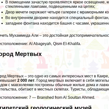
В помещении зачастую проявляется яркое освещение, к
стеклянными лампами, подвешенными на цепях;
Двор мечети окружают четыре галереи с мраморными к
Во внутреннем дворике находится специальный фонтан,
западнее фонтана находится башня с часами, украшенн
четь Мухаммеда Али – это достойная достопримечательнос
стоположение: Al Abageyah, Qism El-Khalifa.
ород Мертвых
род Мертвых – это одно из самых интересных мест в Каир
ревышает
2 000 лет
. Город мертвых включает в себя могил
дом с мавзолеями построены обычные жилые дома и лавки, 
тельства, обитают в местных склепах. Туристы, обладающи
стоположение: 7 — Branshed from Al Soultan Ahmed.
гипетский геологический музей