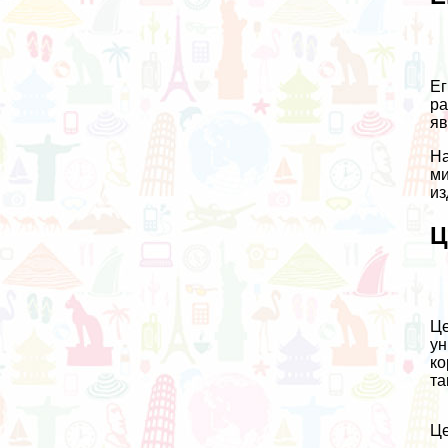
Ег
ра
яв
На
ми
из
Ц
Це
ун
ко
та
Це