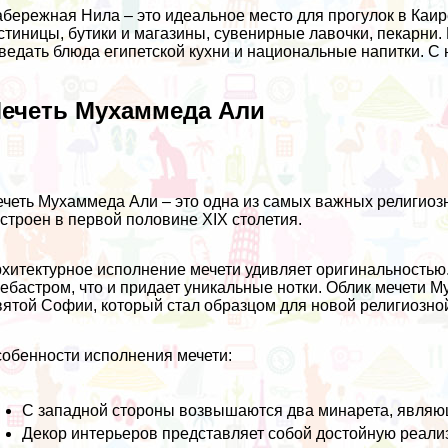
бережная Нила – это идеальное место для прогулок в Каир
стиницы, бутики и магазины, сувенирные лавочки, пекарни.
ведать блюда египетской кухни и национальные напитки. С
ечеть Мухаммеда Али
четь Мухаммеда Али – это одна из самых важных религиоз
строен в первой половине XIX столетия.
хитектурное исполнение мечети удивляет оригинальностью
ебастром, что и придает уникальные нотки. Облик мечети 
ятой Софии, который стал образцом для новой религиозно
обенности исполнения мечети:
С западной стороны возвышаются два минарета, являю
Декор интерьеров представляет собой достойную реализ