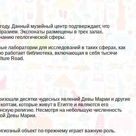
году. Данный музейный центр подтверждает, что
бразием. Экспонаты размещены в трех залах,
нанию геологической сферы.
ые лаборатории для исследований в таких сферах, как
но работает библиотека, включающая в себя тысячи
lture Road.
роизошли десятки чудесных явлений Девы Марии и другие
птам, которые живут в Египте и являются его
анскую религию. Несмотря на небольшую численность
той Девы Марии.
лигиозный объект по-прежнему играет важную роль.