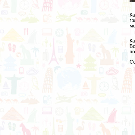
Ка
гр
ме
Ка
Во
по
С