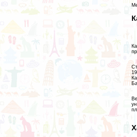
Ме
К
Ка
пр
Ст
19
Ка
Ба
Ве
ун
пл
Х