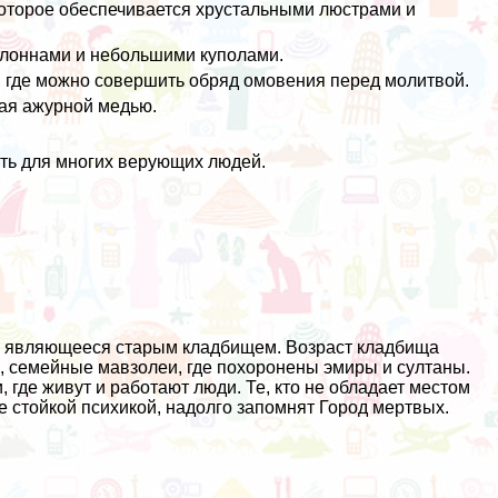
оторое обеспечивается хрустальными люстрами и
олоннами и небольшими куполами.
 где можно совершить обряд омовения перед молитвой.
ая ажурной медью.
ть для многих верующих людей.
е, являющееся старым кладбищем. Возраст кладбища
ы, семейные мавзолеи, где похоронены эмиры и султаны.
где живут и работают люди. Те, кто не обладает местом
е стойкой психикой, надолго запомнят Город мертвых.