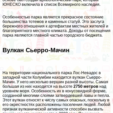
ЮНЕСКО включила в список Всемирного наследия.
Особенностью парка является прекрасное состояние
большинства тотемов и каменных статуй. Это заслуга
бережного отношения к артефактам местных жителей и
благоприятного местного климата. Доходы от посещения
парка являются главной частью городского бюджета.
Вулкан Сьерро-Мачин
На территории национального парка Лос-Невадос в
западной части Колумбии находится вулкан Сьерро-
Мачин. У него несколько вершин разной высоты. Самая
большая из них находится на высоте
2750 метров
над
уровнем моря. Особенность их в конусовидной форме,
созданной многими слоями затвердевшей лавы и пепла.
Этот вулкан относят к числу самых опасных, поскольку в
его окрестностях расположены поселения людей. Любой
признак вулканической активности способен вызвать