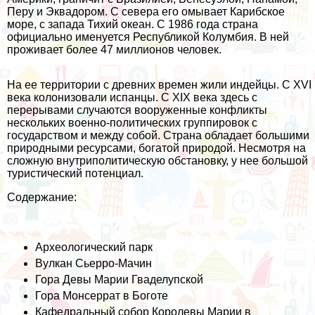
Перу и Эквадором. С севера его омывает Карибское
море, с запада Тихий океан. С 1986 года страна
официально именуется Республикой Колумбия. В ней
проживает более 47 миллионов человек.
На ее территории с древних времен жили индейцы. С XVI
века колонизовали испанцы. С XIX века здесь с
перерывами случаются вооруженные конфликты
нескольких военно-политических группировок с
государством и между собой. Страна обладает большими
природными ресурсами, богатой природой. Несмотря на
сложную внутриполитическую обстановку, у нее большой
туристический потенциал.
Содержание:
Археологический парк
Вулкан Сьерро-Мачин
Гора Девы Марии Гваделупской
Гора Монсеррат в Боготе
Кафедральный собор Королевы Марии в