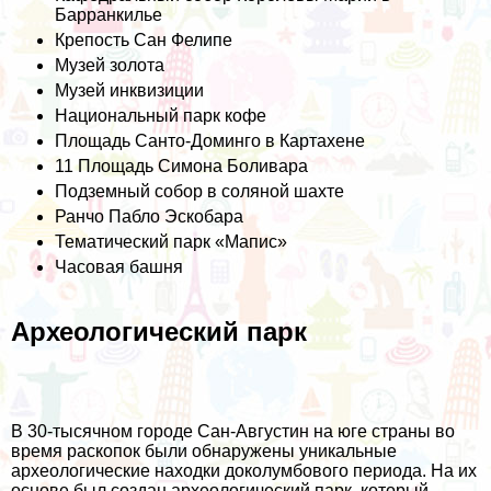
Барранкилье
Крепость Сан Фелипе
Музей золота
Музей инквизиции
Национальный парк кофе
Площадь Санто-Доминго в Картахене
11 Площадь Симона Боливара
Подземный собор в соляной шахте
Ранчо Пабло Эскобара
Тематический парк «Мапис»
Часовая башня
Археологический парк
В 30-тысячном городе Сан-Августин на юге страны во
время раскопок были обнаружены уникальные
археологические находки доколумбового периода. На их
основе был создан археологический парк, который