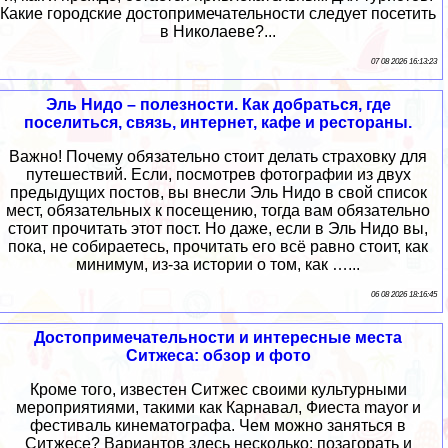
Какие городские достопримечательности следует посетить
в Николаеве?...
07 08 2026 16:13:23
Эль Нидо – полезности. Как добраться, где
поселиться, связь, интернет, кафе и рестораны.
Важно! Почему обязательно стоит делать страховку для
путешествий. Если, посмотрев фотографии из двух
предыдущих постов, вы внесли Эль Нидо в свой список
мест, обязательных к посещению, тогда вам обязательно
стоит прочитать этот пост. Но даже, если в Эль Нидо вы,
пока, не собираетесь, прочитать его всё равно стоит, как
минимум, из-за истории о том, как …...
06 08 2026 18:16:45
Достопримечательности и интересные места
Ситжеса: обзор и фото
Кроме того, известен Ситжес своими культурными
мероприятиями, такими как Карнавал, Фиеста mayor и
фестиваль кинематографа. Чем можно заняться в
Ситжесе? Вариантов здесь несколько: позагорать и