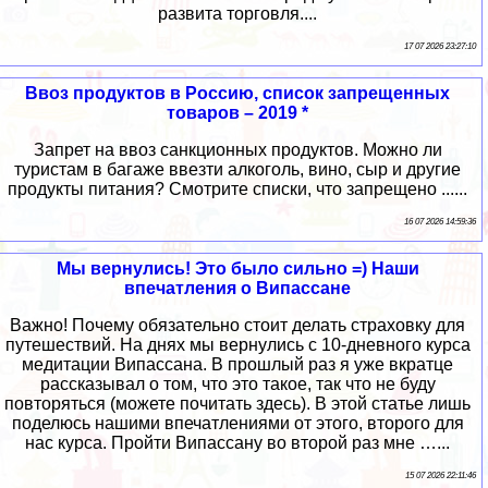
развита торговля....
17 07 2026 23:27:10
Ввоз продуктов в Россию, список запрещенных
товаров – 2019 *
Запрет на ввоз санкционных продуктов. Можно ли
туристам в багаже ввезти алкоголь, вино, сыр и другие
продукты питания? Смотрите списки, что запрещено ......
16 07 2026 14:59:36
Мы вернулись! Это было сильно =) Наши
впечатления о Випассане
Важно! Почему обязательно стоит делать страховку для
путешествий. На днях мы вернулись с 10-дневного курса
медитации Випассана. В прошлый раз я уже вкратце
рассказывал о том, что это такое, так что не буду
повторяться (можете почитать здесь). В этой статье лишь
поделюсь нашими впечатлениями от этого, второго для
нас курса. Пройти Випассану во второй раз мне …...
15 07 2026 22:11:46