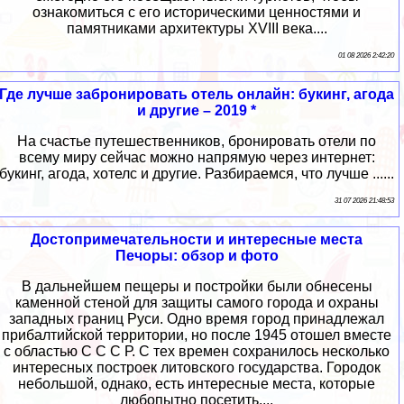
ознакомиться с его историческими ценностями и
памятниками архитектуры XVIII века....
01 08 2026 2:42:20
Где лучше забронировать отель онлайн: букинг, агода
и другие – 2019 *
На счастье путешественников, бронировать отели по
всему миру сейчас можно напрямую через интернет:
букинг, агода, хотелс и другие. Разбираемся, что лучше ......
31 07 2026 21:48:53
Достопримечательности и интересные места
Печоры: обзор и фото
В дальнейшем пещеры и постройки были обнесены
каменной стеной для защиты самого города и охраны
западных границ Руси. Одно время город принадлежал
прибалтийской территории, но после 1945 отошел вместе
с областью С С С Р. С тех времен сохранилось несколько
интересных построек литовского государства. Городок
небольшой, однако, есть интересные места, которые
любопытно посетить....