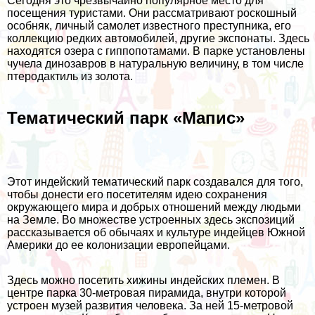
Сегодня это чрезвычайно популярное место для
посещения туристами. Они рассматривают роскошный
особняк, личный самолет известного преступника, его
коллекцию редких автомобилей, другие экспонаты. Здесь
находятся озера с гиппопотамами. В парке установлены
чучела динозавров в натуральную величину, в том числе
птеродактиль из золота.
Тематический парк «Мапис»
Этот индейский тематический парк создавался для того,
чтобы донести его посетителям идею сохранения
окружающего мира и добрых отношений между людьми
на Земле. Во множестве устроенных здесь экспозиций
рассказывается об обычаях и культуре индейцев Южной
Америки до ее колонизации европейцами.
Здесь можно посетить хижины индейских племен. В
центре парка 30-метровая пирамида, внутри которой
устроен музей развития человека. За ней 15-метровой