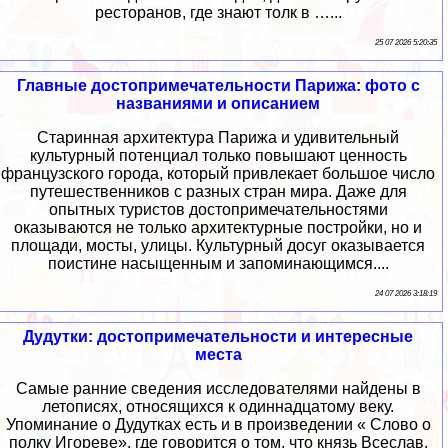
ресторанов, где знают толк в …...
25 07 2026 5:20:35
Главные достопримечательности Парижа: фото с
названиями и описанием
Старинная архитектура Парижа и удивительный
культурный потенциал только повышают ценность
французского города, который привлекает большое число
путешественников с разных стран мира. Даже для
опытных туристов достопримечательностями
оказываются не только архитектурные постройки, но и
площади, мосты, улицы. Культурный досуг оказывается
поистине насыщенным и запоминающимся....
24 07 2026 3:18:19
Дудутки: достопримечательности и интересные
места
Самые ранние сведения исследователями найдены в
летописях, относящихся к одиннадцатому веку.
Упоминание о Дудутках есть и в произведении « Слово о
полку Игореве», где говорится о том, что князь Всеслав,