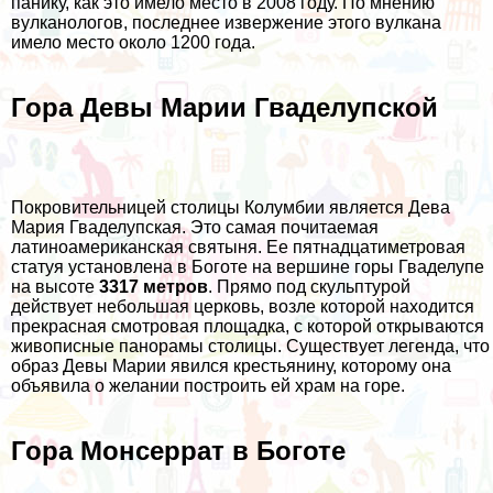
панику, как это имело место в 2008 году. По мнению
вулканологов, последнее извержение этого вулкана
имело место около 1200 года.
Гора Девы Марии Гваделупской
Покровительницей столицы Колумбии является Дева
Мария Гваделупская. Это самая почитаемая
латиноамериканская святыня. Ее пятнадцатиметровая
статуя установлена в Боготе на вершине горы Гваделупе
на высоте
3317 метров
. Прямо под скульптурой
действует небольшая церковь, возле которой находится
прекрасная смотровая площадка, с которой открываются
живописные панорамы столицы. Существует легенда, что
образ Девы Марии явился крестьянину, которому она
объявила о желании построить ей храм на горе.
Гора Монсеррат в Боготе