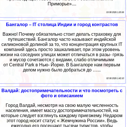
Приморье»....
03 08 2026 1:20:36
Бангалор – IT столица Индии и город контрастов
Важно! Почему обязательно стоит делать страховку для
путешествий. Бангалор часто называют индийской
силиконовой долиной за то, что концентрация крупных IT
компаний здесь просто зашкаливает, при этом уровень
жизни на соседних улицах может отличаться в разы- грязь
и мусор сочетаются с видами, слабо отличимыми
от Central Park в Нью- Йорке. В Бангалоре нам первым
делом нужно было добраться до …...
02 08 2026 1:42:10
Валдай: достопримечательности и что посмотреть с
фото и описанием
Город Валдай, несмотря на свою малую численность
населения, имеет массу достопримечательностей, на
которые следует взглянуть каждому приезжему. Недаром
этот город носит статус « Жемчужина России». Ведь
ежегодно его посещают тысячи туристов, чтобы