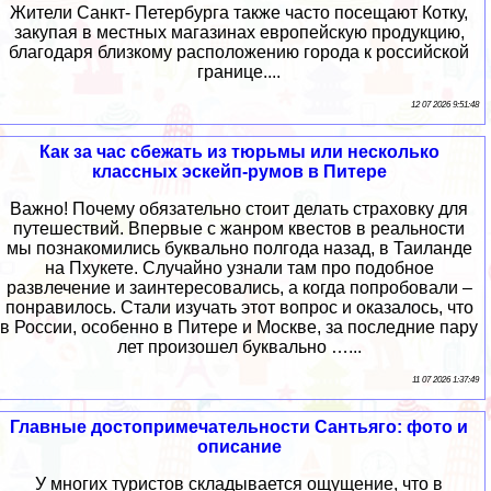
Жители Санкт- Петербурга также часто посещают Котку,
закупая в местных магазинах европейскую продукцию,
благодаря близкому расположению города к российской
границе....
12 07 2026 9:51:48
Как за час сбежать из тюрьмы или несколько
классных эскейп-румов в Питере
Важно! Почему обязательно стоит делать страховку для
путешествий. Впервые с жанром квестов в реальности
мы познакомились буквально полгода назад, в Таиланде
на Пхукете. Случайно узнали там про подобное
развлечение и заинтересовались, а когда попробовали –
понравилось. Стали изучать этот вопрос и оказалось, что
в России, особенно в Питере и Москве, за последние пару
лет произошел буквально …...
11 07 2026 1:37:49
Главные достопримечательности Сантьяго: фото и
описание
У многих туристов складывается ощущение, что в