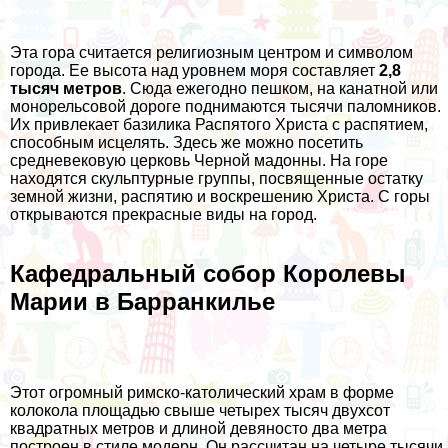
Эта гора считается религиозным центром и символом
города. Ее высота над уровнем моря составляет
2,8
тысяч метров
. Сюда ежегодно пешком, на канатной или
монорельсовой дороге поднимаются тысячи паломников.
Их привлекает базилика Распятого Христа с распятием,
способным исцелять. Здесь же можно посетить
средневековую церковь Черной мадонны. На горе
находятся скульптурные группы, посвященные остатку
земной жизни, распятию и воскрешению Христа. С горы
открываются прекрасные виды на город.
Кафедральный собор Королевы
Марии в Барранкилье
Этот огромный римско-католический храм в форме
колокола площадью свыше четырех тысяч двухсот
квадратных метров и длиной девяносто два метра
построен в стиле модерн. Он рассчитан на четыре тысячи