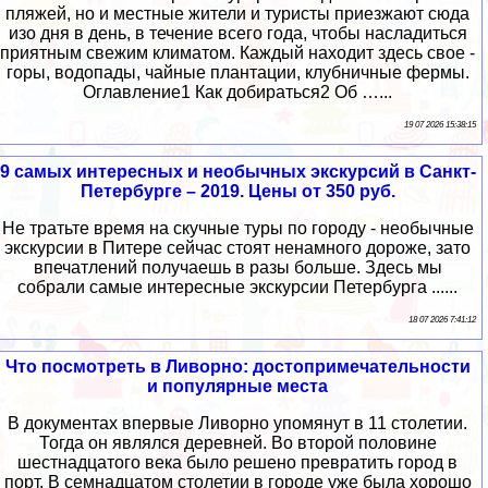
пляжей, но и местные жители и туристы приезжают сюда
изо дня в день, в течение всего года, чтобы насладиться
приятным свежим климатом. Каждый находит здесь свое -
горы, водопады, чайные плантации, клубничные фермы.
Оглавление1 Как добираться2 Об …...
19 07 2026 15:38:15
9 самых интересных и необычных экскурсий в Санкт-
Петербурге – 2019. Цены от 350 руб.
Не тратьте время на скучные туры по городу - необычные
экскурсии в Питере сейчас стоят ненамного дороже, зато
впечатлений получаешь в разы больше. Здесь мы
собрали самые интересные экскурсии Петербурга ......
18 07 2026 7:41:12
Что посмотреть в Ливорно: достопримечательности
и популярные места
В документах впервые Ливорно упомянут в 11 столетии.
Тогда он являлся деревней. Во второй половине
шестнадцатого века было решено превратить город в
порт. В семнадцатом столетии в городе уже была хорошо