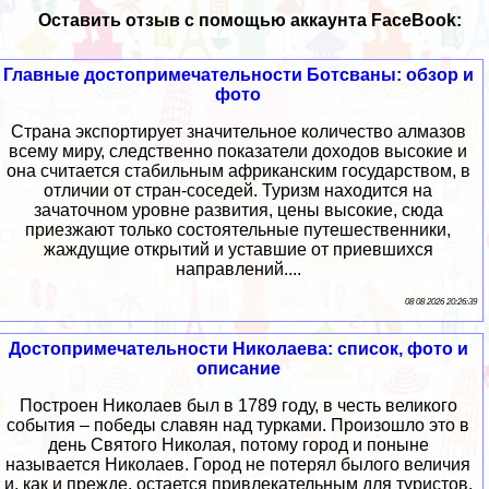
Оставить отзыв с помощью аккаунта FaceBook:
Главные достопримечательности Ботсваны: обзор и
фото
Страна экспортирует значительное количество алмазов
всему миру, следственно показатели доходов высокие и
она считается стабильным африканским государством, в
отличии от стран-соседей. Туризм находится на
зачаточном уровне развития, цены высокие, сюда
приезжают только состоятельные путешественники,
жаждущие открытий и уставшие от приевшихся
направлений....
08 08 2026 20:26:39
Достопримечательности Николаева: список, фото и
описание
Построен Николаев был в 1789 году, в честь великого
события – победы славян над турками. Произошло это в
день Святого Николая, потому город и поныне
называется Николаев. Город не потерял былого величия
и, как и прежде, остается привлекательным для туристов.