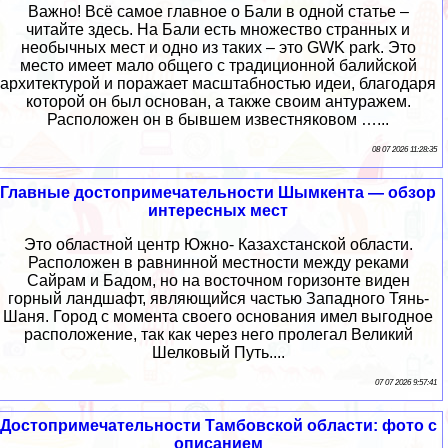
Важно! Всё самое главное о Бали в одной статье –
читайте здесь. На Бали есть множество странных и
необычных мест и одно из таких – это GWK park. Это
место имеет мало общего с традиционной балийской
архитектурой и поражает масштабностью идеи, благодаря
которой он был основан, а также своим антуражем.
Расположен он в бывшем известняковом …...
08 07 2026 11:28:35
Главные достопримечательности Шымкента — обзор
интересных мест
Это областной центр Южно- Казахстанской области.
Расположен в равнинной местности между реками
Сайрам и Бадом, но на восточном горизонте виден
горный ландшафт, являющийся частью Западного Тянь-
Шаня. Город с момента своего основания имел выгодное
расположение, так как через него пролегал Великий
Шелковый Путь....
07 07 2026 9:57:41
Достопримечательности Тамбовской области: фото с
описанием