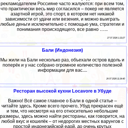
рекламодателем Россияне часто жалуются: при всем том,
что практически весь мир согласился – покер не является
азартной игрой, это спорт, в котором нет никакой
зависимости от удачи или везения, и можно выиграть
любые деньги исключительно с помощью ума, стратегии и
понимания происходящего, все равно …...
27 07 2026 1:33:27
Бали (Индонезия)
Мы жили на Бали несколько раз, объехали остров вдоль и
поперёк и у нас собрано огромное количество полезной
информации для вас....
26 07 2026 11:34:40
Ресторан высокой кухни Locavore в Убуде
Важно! Всё самое главное о Бали в одной статье –
читайте здесь. Кроме всего прочего, Убуд прекрасен ещё
и тем, что несмотря на его относительно небольшие
размеры, здесь можно найти рестораны, как говорится, на
любой вкус и кошелёк – от недорогих местных варунгов с
простой индонезийской едой, до очень крутых