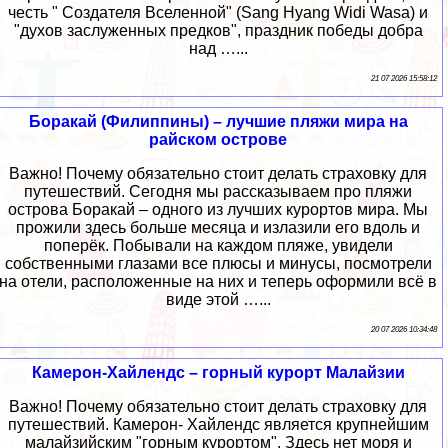
честь " Создателя Вселенной" (Sang Hyang Widi Wasa) и
"духов заслуженных предков", праздник победы добра
над …...
21 07 2026 15:58:12
Боракай (Филиппины) – лучшие пляжи мира на
райском острове
Важно! Почему обязательно стоит делать страховку для
путешествий. Сегодня мы рассказываем про пляжи
острова Боракай – одного из лучших курортов мира. Мы
прожили здесь больше месяца и излазили его вдоль и
поперёк. Побывали на каждом пляже, увидели
собственными глазами все плюсы и минусы, посмотрели
на отели, расположенные на них и теперь оформили всё в
виде этой …...
20 07 2026 10:34:48
Камерон-Хайлендс – горный курорт Малайзии
Важно! Почему обязательно стоит делать страховку для
путешествий. Камерон- Хайлендс является крупнейшим
малайзийским "горным курортом". Здесь нет моря и