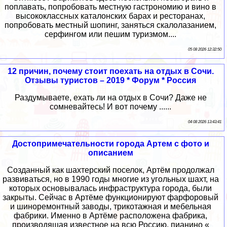
поплавать, попробовать местную гастрономию и вино в
высококлассных каталонских барах и ресторанах,
попробовать местный шопинг, заняться скалолазанием,
серфингом или пешим туризмом....
05 08 2026 12:32:50
12 причин, почему стоит поехать на отдых в Сочи.
Отзывы туристов – 2019 * Форум * Россия
Раздумываете, ехать ли на отдых в Сочи? Даже не
сомневайтесь! И вот почему ......
04 08 2026 13:43:41
Достопримечательности города Артем с фото и
описанием
Созданный как шахтерский поселок, Артём продолжал
развиваться, но в 1990 годы многие из угольных шахт, на
которых основывалась инфраструктура города, были
закрыты. Сейчас в Артёме функционируют фарфоровый
и шиноремонтный заводы, трикотажная и мебельная
фабрики. Именно в Артёме расположена фабрика,
производящая известное на всю Россию, пианино «