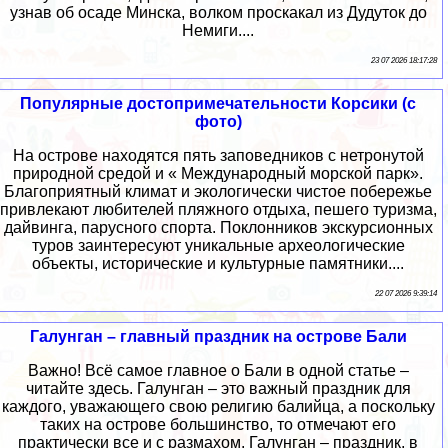
узнав об осаде Минска, волком проскакал из Дудуток до
Немиги....
23 07 2026 18:17:28
Популярные достопримечательности Корсики (с
фото)
На острове находятся пять заповедников с нетронутой
природной средой и « Международный морской парк».
Благоприятный климат и экологически чистое побережье
привлекают любителей пляжного отдыха, пешего туризма,
дайвинга, парусного спорта. Поклонников экскурсионных
туров заинтересуют уникальные археологические
объекты, исторические и культурные памятники....
22 07 2026 9:39:14
Галунган – главный праздник на острове Бали
Важно! Всё самое главное о Бали в одной статье –
читайте здесь. Галунган – это важный праздник для
каждого, уважающего свою религию балийца, а поскольку
таких на острове большинство, то отмечают его
практически все и с размахом. Галунган – праздник, в