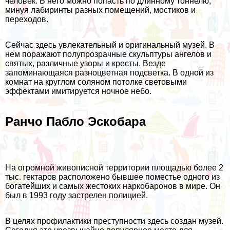
человек. В него можно попасть по длинному тоннелю,
минуя лабиринты разных помещений, мостиков и
переходов.
Сейчас здесь увлекательный и оригинальный музей. В
нем поражают полупрозрачные скульптуры ангелов и
святых, различные узоры и кресты. Везде
запоминающаяся разноцветная подсветка. В одной из
комнат на круглом соляном потолке световыми
эффектами имитируется ночное небо.
Ранчо Пабло Эскобара
На огромной живописной территории площадью более 2
тыс. гектаров расположено бывшее поместье одного из
богатейших и самых жестоких наркобаронов в мире. Он
был в 1993 году застрелен полицией.
В целях профилактики преступности здесь создан музей.