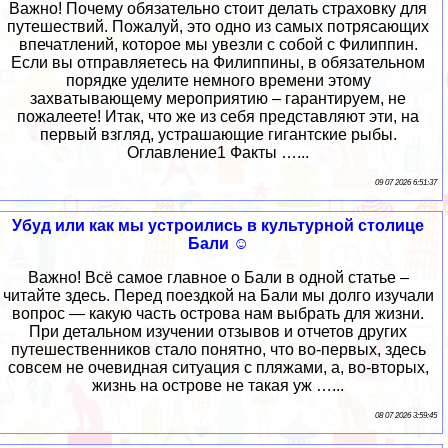
Важно! Почему обязательно стоит делать страховку для
путешествий. Пожалуй, это одно из самых потрясающих
впечатлений, которое мы увезли с собой с Филиппин.
Если вы отправляетесь на Филиппины, в обязательном
порядке уделите немного времени этому
захватывающему мероприятию – гарантируем, не
пожалеете! Итак, что же из себя представляют эти, на
первый взгляд, устрашающие гигантские рыбы.
Оглавление1 Факты …...
09 07 2026 6:51:37
Убуд или как мы устроились в культурной столице
Бали ☺
Важно! Всё самое главное о Бали в одной статье –
читайте здесь. Перед поездкой на Бали мы долго изучали
вопрос — какую часть острова нам выбрать для жизни.
При детальном изучении отзывов и отчетов других
путешественников стало понятно, что во-первых, здесь
совсем не очевидная ситуация с пляжами, а, во-вторых,
жизнь на острове не такая уж …...
08 07 2026 3:59:45