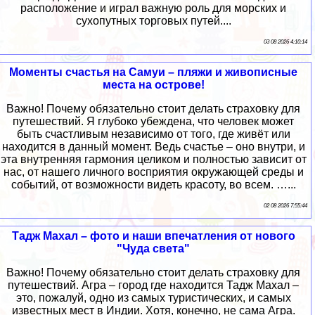
расположение и играл важную роль для морских и
сухопутных торговых путей....
03 08 2026 4:10:14
Моменты счастья на Самуи – пляжи и живописные
места на острове!
Важно! Почему обязательно стоит делать страховку для
путешествий. Я глубоко убеждена, что человек может
быть счастливым независимо от того, где живёт или
находится в данный момент. Ведь счастье – оно внутри, и
эта внутренняя гармония целиком и полностью зависит от
нас, от нашего личного восприятия окружающей среды и
событий, от возможности видеть красоту, во всем. …...
02 08 2026 7:55:44
Тадж Махал – фото и наши впечатления от нового
"Чуда света"
Важно! Почему обязательно стоит делать страховку для
путешествий. Агра – город где находится Тадж Махал –
это, пожалуй, одно из самых туристических, и самых
известных мест в Индии. Хотя, конечно, не сама Агра.