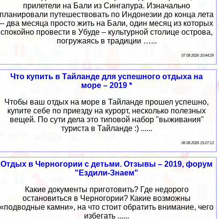
прилетели на Бали из Сингапура. Изначально
планировали путешествовать по Индонезии до конца лета
– два месяца просто жить на Бали, один месяц из которых
спокойно провести в Убуде – культурной столице острова,
погружаясь в традиции …...
07 08 2026 10:44:29
Что купить в Тайланде для успешного отдыха на
море – 2019 *
Чтобы ваш отдых на море в Тайланде прошел успешно,
купите себе по приезду на курорт, несколько полезных
вещей. По сути дела это типовой набор "выживания"
туриста в Тайланде :) ......
06 08 2026 15:27:13
Отдых в Черногории с детьми. Отзывы – 2019, форум
"Ездили-Знаем"
Какие документы приготовить? Где недорого
остановиться в Черногории? Какие возможны
«подводные камни», на что стоит обратить внимание, чего
избегать ......