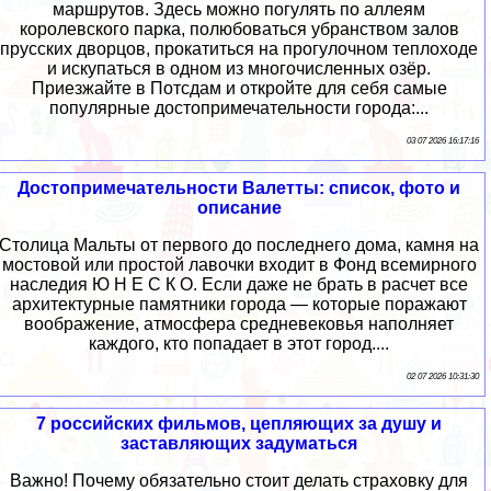
маршрутов. Здесь можно погулять по аллеям
королевского парка, полюбоваться убранством залов
прусских дворцов, прокатиться на прогулочном теплоходе
и искупаться в одном из многочисленных озёр.
Приезжайте в Потсдам и откройте для себя самые
популярные достопримечательности города:...
03 07 2026 16:17:16
Достопримечательности Валетты: список, фото и
описание
Столица Мальты от первого до последнего дома, камня на
мостовой или простой лавочки входит в Фонд всемирного
наследия Ю Н Е С К О. Если даже не брать в расчет все
архитектурные памятники города — которые поражают
воображение, атмосфера средневековья наполняет
каждого, кто попадает в этот город....
02 07 2026 10:31:30
7 российских фильмов, цепляющих за душу и
заставляющих задуматься
Важно! Почему обязательно стоит делать страховку для