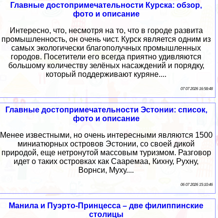
Главные достопримечательности Курска: обзор,
фото и описание
Интересно, что, несмотря на то, что в городе развита
промышленность, он очень чист. Курск является одним из
самых экологически благополучных промышленных
городов. Посетители его всегда приятно удивляются
большому количеству зелёных насаждений и порядку,
который поддерживают куряне....
07 07 2026 16:58:48
Главные достопримечательности Эстонии: список,
фото и описание
Менее известными, но очень интересными являются 1500
миниатюрных островов Эстонии, со своей дикой
природой, еще нетронутой массовым туризмом. Разговор
идет о таких островках как Сааремаа, Кихну, Рухну,
Ворнси, Муху....
06 07 2026 15:10:46
Манила и Пуэрто-Принцесса – две филиппинские
столицы