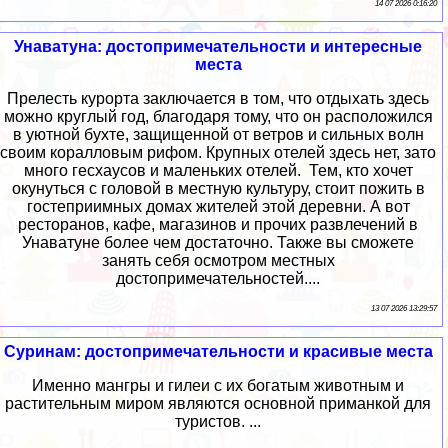
14 07 2026 0:16:20
Унаватуна: достопримечательности и интересные
места
Прелесть курорта заключается в том, что отдыхать здесь
можно круглый год, благодаря тому, что он расположился
в уютной бухте, защищенной от ветров и сильных волн
своим коралловым рифом. Крупных отелей здесь нет, зато
много гесхаусов и маленьких отелей. Тем, кто хочет
окунуться с головой в местную культуру, стоит пожить в
гостеприимных домах жителей этой деревни. А вот
ресторанов, кафе, магазинов и прочих развлечений в
Унаватуне более чем достаточно. Также вы сможете
занять себя осмотром местных
достопримечательностей....
13 07 2026 13:29:57
Суринам: достопримечательности и красивые места
Именно мангры и гилеи с их богатым животным и
растительным миром являются основной приманкой для
туристов. ...