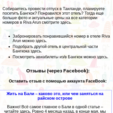
Собираетесь провести отпуск в Таиланде, планируете
посетить Бангкок? Понравился этот отель? Тогда еще
больше фото и актуальные цены на все категории
номеров в Riva Arun смотрите
здесь
.
Забронировать понравившийся номер в отеле Riva
Arun можно
здесь
.
Подобрать другой отель в центральной части
Бангкока
здесь
.
Посмотреть авиабилеты из/в Бангкок можно
здесь
.
Отзывы (через Facebook):
Оставить отзыв с помощью аккаунта FaceBook:
Жить на Бали – каково это, или чем заняться на
райском острове
Важно! Всё самое главное о Бали в одной статье –
читайте здесь. Ровно 4 месяца назад, в конце мая, мы