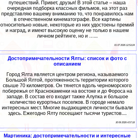
путешествий. Привет, друзья! В этой статье – наша
очередная подборка классных фильмов, на этот раз
представляю вашему вниманию то, что понравилось нам
в отечественном кинематографе. Все картины
относительно новые, некоторые из них удостоены премий
и наград, и имеют высокую оценку не только в нашем
личном рейтинге, но и …...
01 07 2026 12:53:24
Достопримечательности Ялты: список и фото с
описанием
Город Ялта является центром региона, называемого
Большой Ялтой, протяженность территории которого
свыше 70 километров. Он тянется вдоль черноморского
побережья от Краснокаменки на востоке и до Фороса на
западе. В состав его входит также Алупка и большое
количество курортных поселков. В городе немало
интересных мест. Многие выдающиеся личности бывали
здесь. Ежегодно Ялту посещают тысячи туристов....
30 06 2026 4:57:18
Мартиника: достопримечательности и интересные