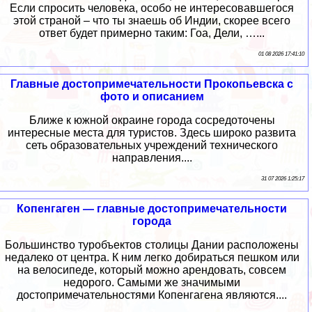
Если спросить человека, особо не интересовавшегося
этой страной – что ты знаешь об Индии, скорее всего
ответ будет примерно таким: Гоа, Дели, …...
01 08 2026 17:41:10
Главные достопримечательности Прокопьевска с
фото и описанием
Ближе к южной окраине города сосредоточены
интересные места для туристов. Здесь широко развита
сеть образовательных учреждений технического
направления....
31 07 2026 1:25:17
Копенгаген — главные достопримечательности
города
Большинство туробъектов столицы Дании расположены
недалеко от центра. К ним легко добираться пешком или
на велосипеде, который можно арендовать, совсем
недорого. Самыми же значимыми
достопримечательностями Копенгагена являются....