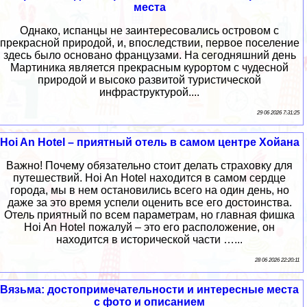
места
Однако, испанцы не заинтересовались островом с
прекрасной природой, и, впоследствии, первое поселение
здесь было основано французами. На сегодняшний день
Мартиника является прекрасным курортом с чудесной
природой и высоко развитой туристической
инфраструктурой....
29 06 2026 7:31:25
Hoi An Hotel – приятный отель в самом центре Хойана
Важно! Почему обязательно стоит делать страховку для
путешествий. Hoi An Hotel находится в самом сердце
города, мы в нем остановились всего на один день, но
даже за это время успели оценить все его достоинства.
Отель приятный по всем параметрам, но главная фишка
Hoi An Hotel пожалуй – это его расположение, он
находится в исторической части …...
28 06 2026 22:20:11
Вязьма: достопримечательности и интересные места
с фото и описанием