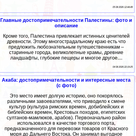
05 08 2026 12:44:49
Главные достопримечательности Палестины: фото и
описание
Кроме того, Палестина привлекает истинных ценителей
древности. Этому многострадальному краю есть что
предложить любознательным путешественникам –
старинные города, великолепные храмы, древние
ландшафты, глубокие пещеры и многое другое....
04 08 2026 22:19:25
Акаба: достопримечательности и интересные места
(с фото)
Это место имеет долгую историю, оно покорялось
различными завоевателями, что приводило к смене
культур (культура римских времен, добиблейских и
библейских времен, Крестовых походов, египетских
султанов-мамлюков, арабов). Первоначально район
использовался в качестве торгового порта,
предназначенного для перевозки товаров от Красного
моря до Дальнего Востока. Он занимал выгодное