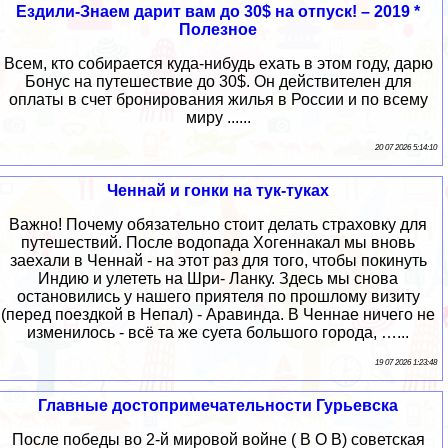
Ездили-Знаем дарит вам до 30$ на отпуск! – 2019 *
Полезное
Всем, кто собирается куда-нибудь ехать в этом году, дарю
Бонус на путешествие до 30$. Он действителен для
оплаты в счет бронирования жилья в России и по всему
миру ......
20 07 2026 5:14:10
Ченнай и гонки на тук-туках
Важно! Почему обязательно стоит делать страховку для
путешествий. После водопада Хогеннакал мы вновь
заехали в Ченнай - на этот раз для того, чтобы покинуть
Индию и улететь на Шри- Ланку. Здесь мы снова
остановились у нашего приятеля по прошлому визиту
(перед поездкой в Непал) - Аравинда. В Ченнае ничего не
изменилось - всё та же суета большого города, …...
19 07 2026 1:23:48
Главные достопримечательности Гурьевска
После победы во 2-й мировой войне ( В О В) советская