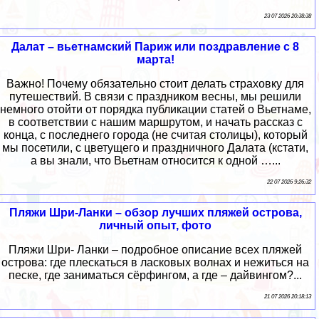
23 07 2026 20:38:38
Далат – вьетнамский Париж или поздравление с 8
марта!
Важно! Почему обязательно стоит делать страховку для
путешествий. В связи с праздником весны, мы решили
немного отойти от порядка публикации статей о Вьетнаме,
в соответствии с нашим маршрутом, и начать рассказ с
конца, с последнего города (не считая столицы), который
мы посетили, с цветущего и праздничного Далата (кстати,
а вы знали, что Вьетнам относится к одной …...
22 07 2026 9:26:32
Пляжи Шри-Ланки – обзор лучших пляжей острова,
личный опыт, фото
Пляжи Шри- Ланки – подробное описание всех пляжей
острова: где плескаться в ласковых волнах и нежиться на
песке, где заниматься сёрфингом, а где – дайвингом?...
21 07 2026 20:18:13