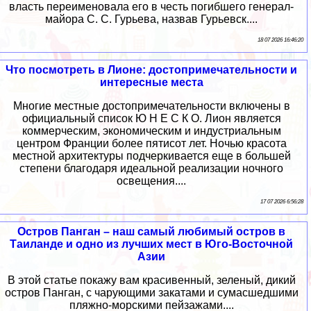
власть переименовала его в честь погибшего генерал-
майора С. С. Гурьева, назвав Гурьевск....
18 07 2026 16:46:20
Что посмотреть в Лионе: достопримечательности и
интересные места
Многие местные достопримечательности включены в
официальный список Ю Н Е С К О. Лион является
коммерческим, экономическим и индустриальным
центром Франции более пятисот лет. Ночью красота
местной архитектуры подчеркивается еще в большей
степени благодаря идеальной реализации ночного
освещения....
17 07 2026 6:56:28
Остров Панган – наш самый любимый остров в
Таиланде и одно из лучших мест в Юго-Восточной
Азии
В этой статье покажу вам красивенный, зеленый, дикий
остров Панган, с чарующими закатами и сумасшедшими
пляжно-морскими пейзажами....