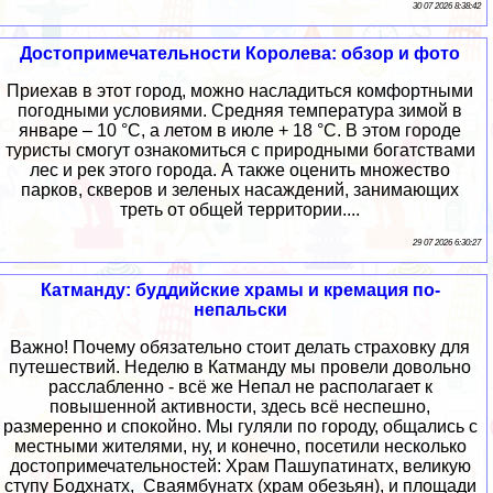
30 07 2026 8:38:42
Достопримечательности Королева: обзор и фото
Приехав в этот город, можно насладиться комфортными
погодными условиями. Средняя температура зимой в
январе – 10 °C, а летом в июле + 18 °C. В этом городе
туристы смогут ознакомиться с природными богатствами
лес и рек этого города. А также оценить множество
парков, скверов и зеленых насаждений, занимающих
треть от общей территории....
29 07 2026 6:30:27
Катманду: буддийские храмы и кремация по-
непальски
Важно! Почему обязательно стоит делать страховку для
путешествий. Неделю в Катманду мы провели довольно
расслабленно - всё же Непал не располагает к
повышенной активности, здесь всё неспешно,
размеренно и спокойно. Мы гуляли по городу, общались с
местными жителями, ну, и конечно, посетили несколько
достопримечательностей: Храм Пашупатинатх, великую
ступу Бодхнатх, Сваямбунатх (храм обезьян), и площади