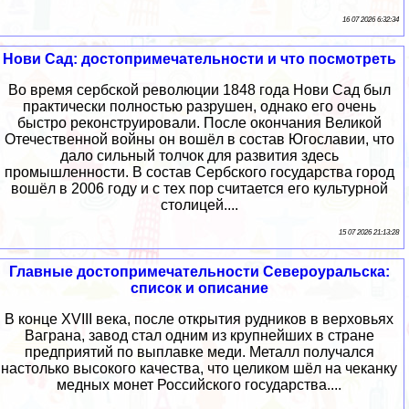
16 07 2026 6:32:34
Нови Сад: достопримечательности и что посмотреть
Во время сербской революции 1848 года Нови Сад был
практически полностью разрушен, однако его очень
быстро реконструировали. После окончания Великой
Отечественной войны он вошёл в состав Югославии, что
дало сильный толчок для развития здесь
промышленности. В состав Сербского государства город
вошёл в 2006 году и с тех пор считается его культурной
столицей....
15 07 2026 21:13:28
Главные достопримечательности Североуральска:
список и описание
В конце XVIII века, после открытия рудников в верховьях
Ваграна, завод стал одним из крупнейших в стране
предприятий по выплавке меди. Металл получался
настолько высокого качества, что целиком шёл на чеканку
медных монет Российского государства....