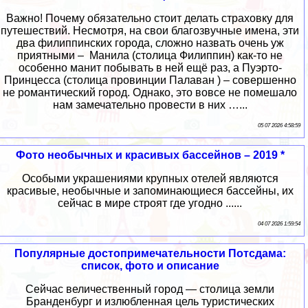
Важно! Почему обязательно стоит делать страховку для
путешествий. Несмотря, на свои благозвучные имена, эти
два филиппинских города, сложно назвать очень уж
приятными – Манила (столица Филиппин) как-то не
особенно манит побывать в ней ещё раз, а Пуэрто-
Принцесса (столица провинции Палаван ) – совершенно
не романтический город. Однако, это вовсе не помешало
нам замечательно провести в них …...
05 07 2026 4:58:59
Фото необычных и красивых бассейнов – 2019 *
Особыми украшениями крупных отелей являются
красивые, необычные и запоминающиеся бассейны, их
сейчас в мире строят где угодно ......
04 07 2026 1:59:54
Популярные достопримечательности Потсдама:
список, фото и описание
Сейчас величественный город — столица земли
Бранденбург и излюбленная цель туристических