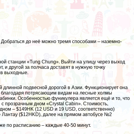
. Добраться до неё можно тремя способами – наземно-
чной станции «Tung Chung». Выйти на улицу через выход
т, и другой за полчаса доставят в нужную точку
0 в выходные.
ой длинной подвесной дорогой в Азии. Функционирует она
ов, благодаря потрясающим видам на лесные холмы
абинки. Особенностью фуникулера является ещё и то, что
 с прозрачным дном «Crystal Cabin». Стоимость,
 дном – $149HK (12 USD и 19 USD, соответственно)
ве Лантау ($12HKD), далее на прямом автобусе №2
же по расписанию – каждые 40-50 минут.