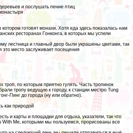
деревьев и послушать пение птиц
 монастыря
 котором готовят монахи. Хотя еда здесь показалась нам
ианских ресторанах Гонконга, в которых мы успели
ому лестница и главный двор были украшены цветами, так
я это место заслуживает посещения
 троп, по которым приятно гулять. Часть тропинок
брали тропу ведущую к городу, к станции местро Tung
онг-Пинг до города (ну или обратно).
сь как природой
есть и карты и площадки для отдыха, указатели, так что
s With
Me, которыми мы пользуемся, прорисованы все
 что на следующий день мы решили отправиться в ещё