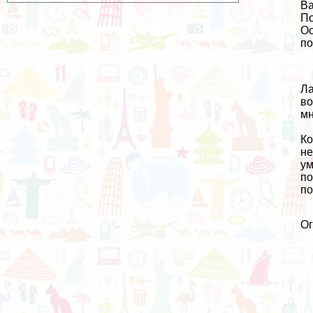
Ва
По
Ос
по
Ла
во
мн
Ко
не
ум
по
по
О