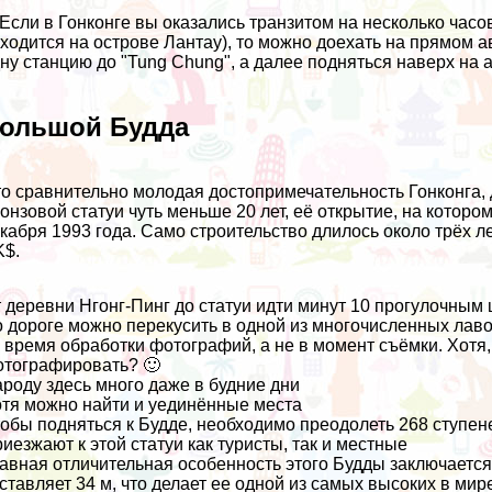
 Если в Гонконге вы оказались транзитом на несколько часов
ходится на острове Лантау), то можно доехать на прямом а
ну станцию до "Tung Chung", а далее подняться наверх на а
ольшой Будда
о сравнительно молодая достопримечательность Гонконга, 
онзовой статуи чуть меньше 20 лет, её открытие, на которо
кабря 1993 года. Само строительство длилось около трёх ле
K$.
 деревни Нгонг-Пинг до статуи идти минут 10 прогулочным
 дороге можно перекусить в одной из многочисленных лаво
 время обработки фотографий, а не в момент съёмки. Хотя, 
тографировать? 🙂
роду здесь много даже в будние дни
тя можно найти и уединённые места
обы подняться к Будде, необходимо преодолеть 268 ступен
иезжают к этой статуи как туристы, так и местные
авная отличительная особенность этого Будды заключается 
ставляет 34 м, что делает ее одной из самых высоких в мире