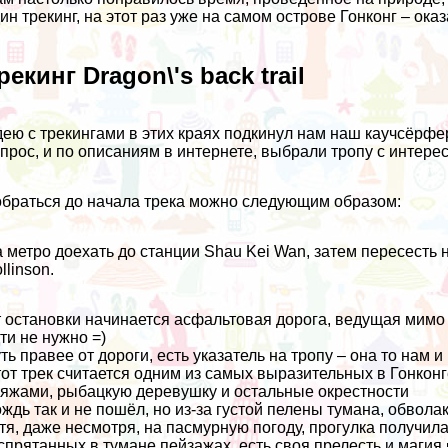
ин трекинг, на этот раз уже на самом острове Гонконг – ока
рекинг Dragon\'s back trail
ею с трекингами в этих краях подкинул нам наш
каучсёрфе
прос, и по описаниям в интернете, выбрали тропу с интерес
браться до начала трека можно следующим образом:
 метро доехать до станции Shau Kei Wan, затем пересесть 
llinson.
 остановки начинается асфальтовая дорога, ведущая мимо 
ти не нужно =)
ть правее от дороги, есть указатель на тропу – она то нам и
от трек считается одним из самых выразительных в Гонкон
яжами, рыбацкую деревушку и остальные окрестности
ждь так и не пошёл, но из-за густой пелены тумана, обвол
тя, даже несмотря, на пасмурную погоду, прогулка получил
спрятанных в тумане пейзажах, есть своя прелесть и магия 