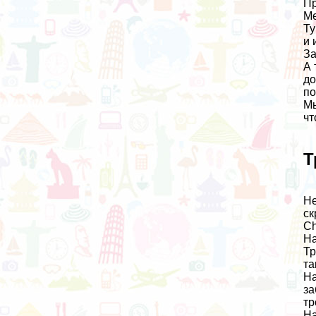
Пр
Ме
Ту
и 
За
А 
до
по
Мы
чт
Т
Не
ск
Ch
На
Тр
та
На
за
тр
На