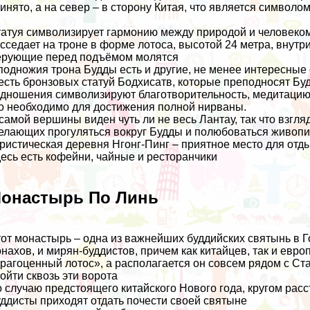
инято, а на север – в сторону Китая, что является символо
атуя символизирует гармонию между природой и человеком,
сседает на троне в форме лотоса, высотой 24 метра, внутри
рующие перед подъёмом молятся
подножия трона Будды есть и другие, не менее интересные 
сть бронзовых статуй Бодхисатв, которые преподносят Будд
дношения символизируют благотворительность, медитацию, 
о необходимо для достижения полной нирваны.
самой вершины виден чуть ли не весь Лантау, так что взгля
лающих прогуляться вокруг Будды и полюбоваться живоп
ристическая деревня Нгонг-Пинг – приятное место для отд
есь есть кофейни, чайные и ресторанчики
онастырь По Линь
от монастырь – одна из важнейших буддийских святынь в Г
нахов, и мирян-буддистов, причем как китайцев, так и евр
рагоценный лотос», а располагается он совсем рядом с Ст
ойти сквозь эти ворота
 случаю предстоящего китайского Нового года, кругом ра
ддисты приходят отдать почести своей святыне