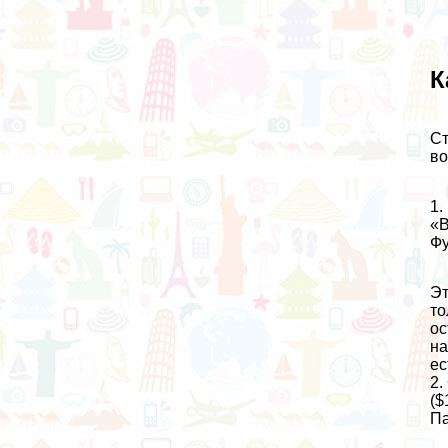
К
Ст
во
1.
«B
Фу
Эт
то
ос
на
ес
2.
($
Па