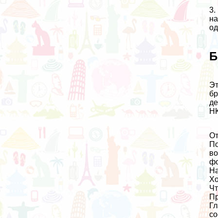
3.
на
од
Б
Эт
бр
де
H
От
По
во
фо
На
Хо
Чт
Пр
Гл
со