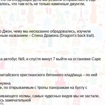
залось, что там есть не только каменные джунгли.
р
Джон, чему мы несказанно обрадовались, изучили
ным названием – Спина Дракона (Dragon\'s back trail).
на автобус №9, и спустя минут 7 выйти на остановке Cape
китайского христианского бетонного кладбища – по ней
 нужна
ге, по открываемым с тропы панорамам на бухту с
акивающего холмы, самых чудесных видов мы не застали,
ась замечательной
🙂