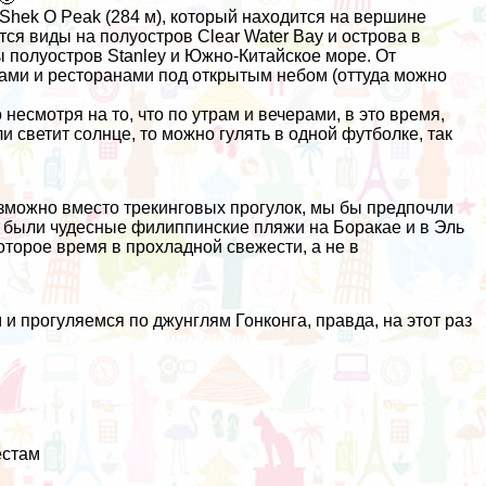
 Shek O Peak (284 м), который находится на вершине
тся виды на полуостров Clear Water Bay и острова в
ы полуостров Stanley и Южно-Китайское море. От
жами и ресторанами под открытым небом (оттуда можно
есмотря на то, что по утрам и вечерами, в это время,
и светит солнце, то можно гулять в одной футболке, так
озможно вместо трекинговых прогулок, мы бы предпочли
нас были чудесные филиппинские пляжи на
Боракае
и в
Эль
оторое время в прохладной свежести, а не в
и прогуляемся по джунглям Гонконга, правда, на этот раз
естам