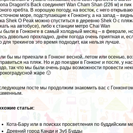
опа Dragon\'s Back соединяет Wan Cham Shan (226 м) и пик
рного хребта. В хорошую погоду, на восток, с него открываю
сточном море, подступающие к Гонконгу, а на запад – видн
ка Shek O Peak можно спуститься в деревню Shek O с пля
хать на автобусе), либо к станции метро Chai Wan
 были в Гонконге в самый холодный месяц – в феврале, но н
есь довольно прохладно, днём погода очень приятная и, есл
о для трекингов это время подходит, как нельзя лучше.
ли бы мы приехали в
Гонконг
весной, летом или осенью, в
правиться на пляж. Но и до поездки в Гонконг и после, у 
идо
, так что мы были очень рады возможности провести нек
рокоградусной жаре 🙂
следующем посте мы продолжим знакомить вас с Гонконгом 
каменным.
хожие статьи:
Кота-Бару или в поисках просветления по буддийским м
Древний город Канди и Зуб Будды