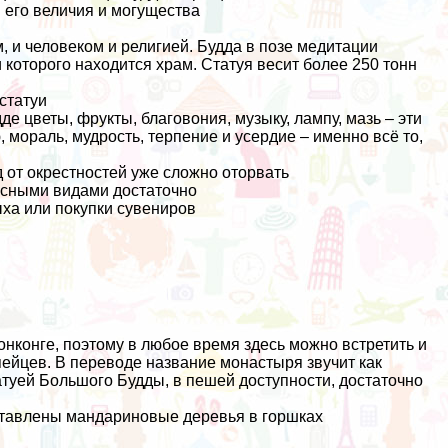
м его величия и могущества
 и человеком и религией. Будда в позе медитации
 которого находится храм. Статуя весит более 250 тонн
статуи
е цветы, фрукты, благовония, музыку, лампу, мазь – эти
мораль, мудрость, терпение и усердие – именно всё то,
д от окрестностей уже сложно оторвать
исными видами достаточно
ыха или покупки сувениров
онконге, поэтому в любое время здесь можно встретить и
опейцев. В переводе название монастыря звучит как
атуей Большого Будды, в пешей доступности, достаточно
сставлены мандариновые деревья в горшках