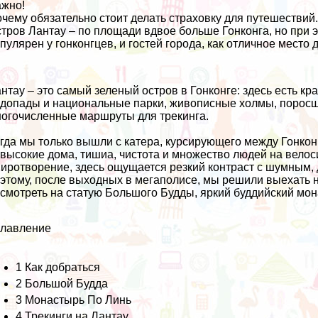
жно!
чему обязательно стоит делать страховку для путешествий
тров Лантау – по площади вдвое больше Гонконга, но при 
пулярен у гонконгцев, и гостей города, как отличное место 
нтау – это самый зеленый остров в Гонконге: здесь есть к
допады и национальные парки, живописные холмы, порос
огочисленные маршруты для трекинга.
гда мы только вышли с катера, курсирующего между Гонкон
высокие дома, тишиа, чистота и множество людей на велоси
иротворение, здесь ощущается резкий контраст с шумным, 
этому, после выходных в мегаполисе, мы решили выехать на
смотреть на статую Большого Будды, яркий буддийский мон
главление
1
Как добраться
2
Большой Будда
3
Монастырь По Линь
4
Трекинги на Лантау