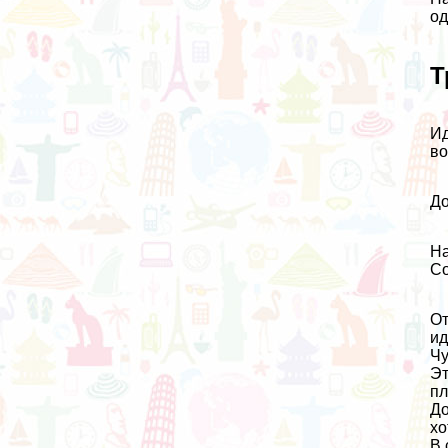
од
Т
Ид
во
До
На
Co
От
ид
Чу
Эт
пл
До
хо
В 