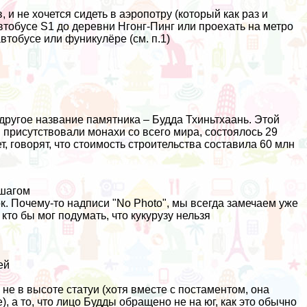
, и не хочется сидеть в аэропотру (который как раз и
втобусе S1 до деревни Нгонг-Пинг или проехать на метро
втобусе или фуникулёре (см. п.1)
другое название памятника – Будда Тхиньтхаань. Этой
м присутствовали монахи со всего мира, состоялось 29
т, говорят, что стоимость строительства составила 60 млн
 шагом
к. Почему-то надписи "No Photo", мы всегда замечаем уже
кто бы мог подумать, что кукурузу нельзя
ей
не в высоте статуи (хотя вместе с постаментом, она
), а то, что лицо Будды обращено не на юг, как это обычно