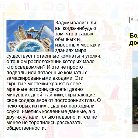
Задумывались ли
вы когда-нибудь о
том, что в самых
Бо
обычных и
до
известных местах и
зданиях мира
существует потаенные комнаты и уголки,
о точном расположении которых мало
кто осведомлен? И это не просто
подвалы или потаенные комнаты с
замаскированными входами. Эти
скрытые местечки хранят в себе
мрачные истории, секреты давно
минувших дней, тайники, скрывающие
свое содержимое от посторонних глаз. О
некоторых из них с давних пор ходили
слухи, имелись косвенные данные, а о
других узнали только недавно, и тем не
менее не торопились рассказать
общественности.