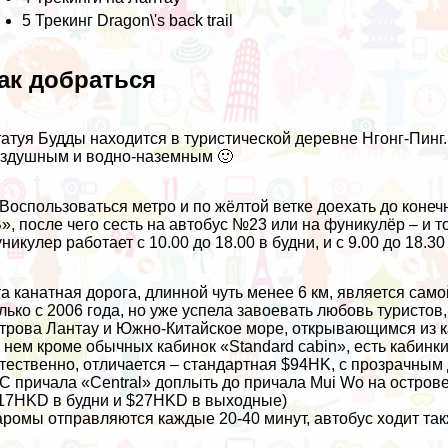
5
Трекинг Dragon\'s back trail
ак добраться
атуя Будды находится в туристической деревне Нгонг-Пинг
здушным и водно-наземным 🙂
 Воспользоваться метро и по жёлтой ветке доехать до коне
», после чего сесть на автобус №23 или на фуникулёр – и то
никулер работает с 10.00 до 18.00 в будни, и с 9.00 до 18.3
а канатная дорога, длинной чуть менее 6 км, является сам
лько с 2006 года, но уже успела завоевать любовь турист
трова Лантау и Южно-Китайское море, открывающимся из к
 нем кроме обычных кабинок «Standard cabin», есть кабинки
тественно, отличается – стандартная $94HK, с прозрачным
 С причала «Central» доплыть до причала Mui Wo на остро
17HKD в будни и $27HKD в выходные)
ромы отправляются каждые 20-40 минут, автобус ходит так