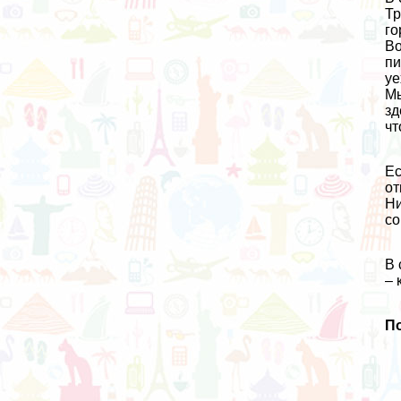
Тр
го
Во
пи
уе
Мы
зд
чт
Ес
от
Н
со
В 
– 
По