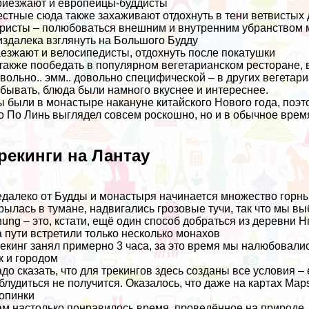
иезжают и европейцы-буддисты
стные сюда также захаживают отдохнуть в тени ветвистых 
ристы – полюбоваться внешним и внутренним убранством
издалека взглянуть на Большого Будду
езжают и велосипедисты, отдохнуть после покатушки
также пообедать в популярном вегетарианском ресторане, в
вольно.. эмм.. довольно специфической – в других вегетар
бывать, блюда были намного вкуснее и интереснее.
 были в монастыре накануне китайского Нового года, поэт
о По Линь выглядел совсем роскошно, но и в обычное врем
рекинги на Лантау
далеко от Будды и монастыря начинается множество горных
рылась в тумане, надвигались грозовые тучи, так что мы вы
ung – это, кстати, ещё один способ добраться из деревни Нг
 пути встретили только несколько монахов
екинг занял примерно 3 часа, за это время мы налюбовали
к и
городом
до сказать, что для трекингов здесь созданы все условия – 
блудиться не получится. Оказалось, что даже
на картах Map
опинки
м настолько понравилось время, проведённое на природе,