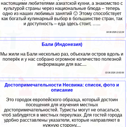
настоящими любителями азиатской кухни, а знакомство с
культурой страны через национальные блюда – теперь
одно из наших любимых занятий 🙂 Этому способствует
как богатый кулинарный выбор в большинстве стран, так
и доступность – еда здесь стоит, …...
04 08 2026 2:12:24
Бали (Индонезия)
Мы жили на Бали несколько раз, объехали остров вдоль и
поперёк и у нас собрано огромное количество полезной
информации для вас....
03 08 2026 19:50:56
Достопримечательности Несвижа: список, фото и
описание
Это городок европейского образца, который достоин
посещения для изучения местных
достопримечательностей. Туристы могут не опасаться,
чтоб заблудятся в местных переулках. Для гостей города
удобно расставлены указатели, которые направляют в
нужную сторону....