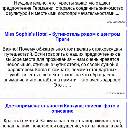
Неудивительно, что туристы зачастую отдают
предпочтение Германии, стараясь соединить знакомство
с культурой и местными достопримечательностями....
18 07 2026 2:53:13
Miss Sophie's Hotel – бутик-отель рядом с центром
Праги
Важно! Почему обязательно стоит делать страховку для
путешествий. Если говорить о наших предпочтениях в
выборе места для проживания – нам очень нравятся
небольшие, стильные бутик отели, со своей душой и
характером. Когда в комнате, помимо стандартных
удобств, есть ещё нечто такое, на что обращаешь
внимание и что остаётся в памяти – это очень здорово!
Это …...
17 07 2026 19:12:24
Достопримечательности Канкуна: список, фото и
описание
Красота пляжей Канкуна настолько завораживает, что,
попав на них, появляется ощущение, что ты попал в рай.