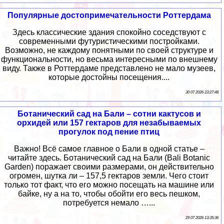
Популярные достопримечательности Роттердама
Здесь классические здания спокойно соседствуют с
современными футуристическими постройками.
Возможно, не каждому понятными по своей структуре и
функциональности, но весьма интересными по внешнему
виду. Также в Роттердаме представлено не мало музеев,
которые достойны посещения....
30 07 2026 23:27:48
Ботанический сад на Бали – сотни кактусов и
орхидей или 157 гектаров для незабываемых
прогулок под пение птиц
Важно! Всё самое главное о Бали в одной статье –
читайте здесь. Ботанический сад на Бали (Bali Botanic
Garden) поражает своими размерами, он действительно
огромен, шутка ли – 157,5 гектаров земли. Чего стоит
только тот факт, что его можно посещать на машине или
байке, ну а на то, чтобы обойти его весь пешком,
потребуется немало …...
29 07 2026 13:35:36