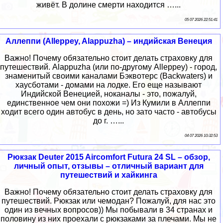
живёт. В долине смерти находится …...
05 07 2026 22:51:41
Аллеппи (Alleppey, Alappuzha) – индийская Венеция
Важно! Почему обязательно стоит делать страховку для
путешествий. Alappuzha (или по-другому Alleppey) - город,
знаменитый своими каналами Бэквотерс (Backwaters) и
хаусботами - домами на лодке. Его еще называют
Индийской Венецией, ноканалы - это, пожалуй,
единственное чем они похожи =) Из Кумили в Аллеппи
ходит всего один автобус в день, но зато часто - автобусы
до г. …...
04 07 2026 10:32:53
Рюкзак Deuter 2015 Aircomfort Futura 24 SL – обзор,
личный опыт, отзывы – отличный вариант для
путешествий и хайкинга
Важно! Почему обязательно стоит делать страховку для
путешествий. Рюкзак или чемодан? Пожалуй, для нас это
один из вечных вопросов)) Мы побывали в 34 странах и
половину из них проехали с рюкзаками за плечами. Мы не