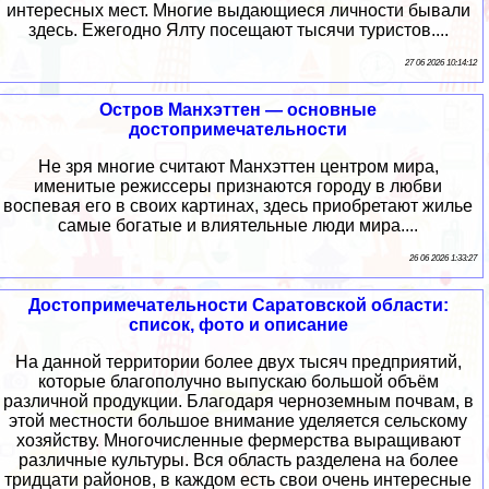
интересных мест. Многие выдающиеся личности бывали
здесь. Ежегодно Ялту посещают тысячи туристов....
27 06 2026 10:14:12
Остров Манхэттен — основные
достопримечательности
Не зря многие считают Манхэттен центром мира,
именитые режиссеры признаются городу в любви
воспевая его в своих картинах, здесь приобретают жилье
самые богатые и влиятельные люди мира....
26 06 2026 1:33:27
Достопримечательности Саратовской области:
список, фото и описание
На данной территории более двух тысяч предприятий,
которые благополучно выпускаю большой объём
различной продукции. Благодаря черноземным почвам, в
этой местности большое внимание уделяется сельскому
хозяйству. Многочисленные фермерства выращивают
различные культуры. Вся область разделена на более
тридцати районов, в каждом есть свои очень интересные