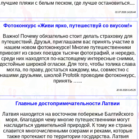
лучшие пляжи с белым песком, где лучше остановиться....
01 07 2026 14:26:44
Фотоконкурс «Живи ярко, путешествуй со вкусом!»
Важно! Почему обязательно стоит делать страховку для
путешествий. Друзья, приглашаем вас принять участие в
нашем новом фотоконкурсе! Многие путешественники
привозят из своих поездок тысячи фотографий, и нередко,
среди них находятся по-настоящему интересные снимки,
достойные широкой огласки. Для того, чтобы толика слава
могла, по праву, достаться каждому, мы, совместно с
нашими друзьями, школой Profotik проводим фотоконкурс,
принять …...
30 06 2026 6:45:35
Главные достопримечательности Латвии
Латвия находится на восточном побережье Балтийского
моря, благодаря чему многие путешественники могут
насладиться удивительной природой. К тому же страна
славится многочисленными озерами и реками, которые
также протекают по территории государства. Латвия