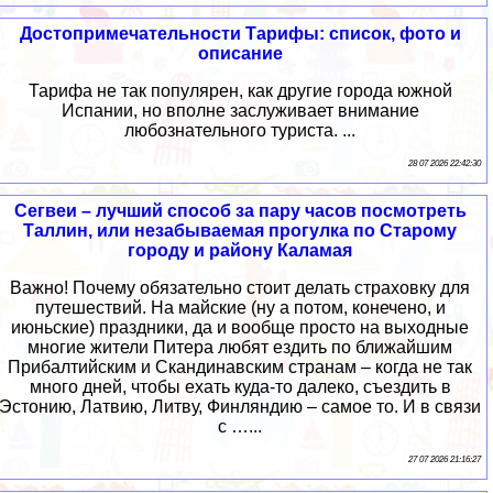
Достопримечательности Тарифы: список, фото и
описание
Тарифа не так популярен, как другие города южной
Испании, но вполне заслуживает внимание
любознательного туриста. ...
28 07 2026 22:42:30
Сегвеи – лучший способ за пару часов посмотреть
Таллин, или незабываемая прогулка по Старому
городу и району Каламая
Важно! Почему обязательно стоит делать страховку для
путешествий. На майские (ну а потом, конечено, и
июньские) праздники, да и вообще просто на выходные
многие жители Питера любят ездить по ближайшим
Прибалтийским и Скандинавским странам – когда не так
много дней, чтобы ехать куда-то далеко, съездить в
Эстонию, Латвию, Литву, Финляндию – самое то. И в связи
с …...
27 07 2026 21:16:27