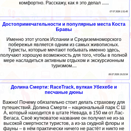
комфортно. Расскажу, как я это делал ......
07 07 2026 1:51:45
Достопримечательности и популярные места Коста
Бравы
Именно этот уголок Испании и Средиземноморского
побережья является одним из самых живописных.
Туристы, которые мечтают побывать именно здесь,
получают хорошую возможность для того, чтобы в полной
мере насладиться активным отдыхом и экскурсионным
туризмом....
06 07 2026 19:23:54
Долина Cмерти: RaceTrack, вулкан Убехебе и
песчаные дюны
Важно! Почему обязательно стоит делать страховку для
путешествий. Долина Смерти – национальный парк С Ш
А, который находится в штате Невада, в 150 км от Лас-
Вегаса. Своё жутковатое название он получил не из-за
высокой смертности туристов, а из-за скудной флоры и
фауны – в нём практически ничего не растёт и никто не