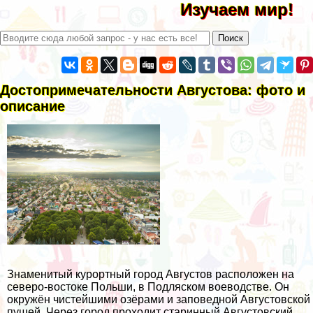
Изучаем мир!
Достопримечательности Августова: фото и
описание
Знаменитый курортный город Августов расположен на
северо-востоке Польши, в Подляском воеводстве. Он
окружён чистейшими озёрами и заповедной Августовской
пущей. Через город проходит старинный Августовский