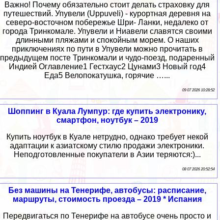
Важно! Почему обязательно стоит делать страховку для
путешествий. Упувели (Uppuveli) - курортная деревня на
северо-восточном побережье Шри- Ланки, недалеко от
города Тринкомале. Упувели и Ниавели славятся своими
длинными пляжами и спокойным морем. О наших
приключениях по пути в Упувели можно прочитать в
предыдущем посте Тринкомали и чудо-поезд, подаренный
Индией Оглавление1 Гестхаус2 Цунами3 Новый год4
Еда5 Велопокатушка, горячие …...
09 07 2026 10:28:52
Шоппинг в Куала Лумпур: где купить электронику,
смартфон, ноутбук – 2019
Купить ноутбук в Куале нетрудно, однако требует некой
адаптации к азиатскому стилю продажи электроники.
Неподготовленные покупатели в Азии теряются:)...
08 07 2026 20:52:54
Без машины на Тенерифе, автобусы: расписание,
маршруты, стоимость проезда – 2019 * Испания
Передвигаться по Тенерифе на автобусе очень просто и