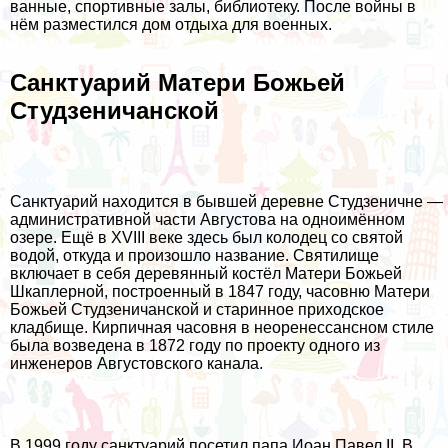
ванные, спортивные залы, библиотеку. После войны в
нём разместился дом отдыха для военных.
Санктуарий Матери Божьей
Студзеничанской
Санктуарий находится в бывшей деревне Студзеничне —
административной части Августова на одноимённом
озере. Ещё в XVIII веке здесь был колодец со святой
водой, откуда и произошло название. Святилище
включает в себя деревянный костёл Матери Божьей
Шкаплерной, построенный в 1847 году, часовню Матери
Божьей Студзеничанской и старинное приходское
кладбище. Кирпичная часовня в неоренессансном стиле
была возведена в 1872 году по проекту одного из
инженеров Августовского канала.
В 1999 году санктуарий посетил папа Иоан Павел II. В