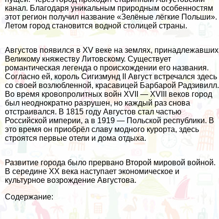
канал. Благодаря уникальным природным особенностям
этот регион получил название «Зелёные лёгкие Польши».
Летом город становится водной столицей страны.
Августов появился в XV веке на землях, принадлежавших
Великому княжеству Литовскому. Существует
романтическая легенда о происхождении его названия.
Согласно ей, король Сигизмунд II Август встречался здесь
со своей возлюбленной, красавицей Барбарой Радзивилл.
Во время кровопролитных войн XVII — XVIII веков город
был неоднократно разрушен, но каждый раз снова
отстраивался. В 1815 году Августов стал частью
Российской империи, а в 1919 — Польской республики. В
это время он приобрёл славу модного курорта, здесь
строятся первые отели и дома отдыха.
Развитие города было прервано Второй мировой войной.
В середине XX века наступает экономическое и
культурное возрождение Августова.
Содержание: