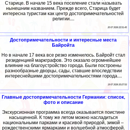
Старице. В начале 15 века поселение стали называть
нынешним названием. Прежде всего, Старица будет
интересна туристам как центр достопримечательностей
религии....
20 07 2026 22:51:45
Достопримечательности и интересные места
Байройта
Но в начале 17 века все резко изменилось. Байройт стал
резиденцией маркграфов. Это оказало огромнейшее
влияние на благоустройство города. Были построены
разнообразные дворцы, сады, ставшие впоследствии
интереснейшими достопримечательностями города....
19 07 2026 20:27:53
Главные достопримечательности Германии: список,
фото и описание
Экскурсионная программа всегда оказывается поистине
насыщенной. К тому же летом можно насладиться
национальными парками и красивой природой, зимой –
рождественскими ярмарками и волшебной атмосферой.