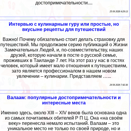
достопримечательности....
25 06 2026 4:29:13
Интервью с кулинарным гуру или простые, но
вкусыне рецепты для путешествий
Важно! Почему обязательно стоит делать страховку для
путешествий. Мы продолжаем серию публикаций о Жизни
Замечательных Людей, и, по-совместительству, наших
друзей, которую начали в посте о русской семье,
проживших в Таиланде 7 лет. На этот раз у нас в гостях
человек, который имеет мало отношения к путешествиям,
зато является профессионалом в нашем новом
увлечении – кулинарии. Представляем …...
24 06 2026 7:42:36
Валаам: популярные достопримечательности и
интересные места
Именно здесь, около XIII – XIV веков была основана одна
из самых почитаемых обителей Р П Ц. Она «на своём
веку» перенесла немало испытаний. Валаам – это
уникальное место не только по своей природе, но и