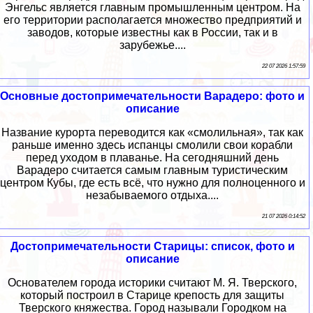
Энгельс является главным промышленным центром. На
его территории располагается множество предприятий и
заводов, которые известны как в России, так и в
зарубежье....
22 07 2026 1:57:59
Основные достопримечательности Варадеро: фото и
описание
Название курорта переводится как «смолильная», так как
раньше именно здесь испанцы смолили свои корабли
перед уходом в плаванье. На сегодняшний день
Варадеро считается самым главным туристическим
центром Кубы, где есть всё, что нужно для полноценного и
незабываемого отдыха....
21 07 2026 0:14:52
Достопримечательности Старицы: список, фото и
описание
Основателем города историки считают М. Я. Тверского,
который построил в Старице крепость для защиты
Тверского княжества. Город называли Городком на