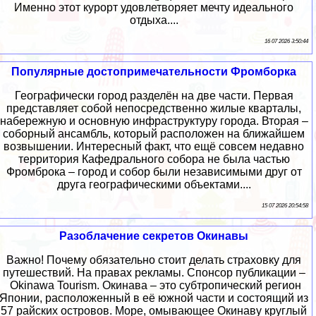
Именно этот курорт удовлетворяет мечту идеального
отдыха....
16 07 2026 3:50:44
Популярные достопримечательности Фромборка
Географически город разделён на две части. Первая
представляет собой непосредственно жилые кварталы,
набережную и основную инфраструктуру города. Вторая –
соборный ансамбль, который расположен на ближайшем
возвышении. Интересный факт, что ещё совсем недавно
территория Кафедрального собора не была частью
Фромброка – город и собор были независимыми друг от
друга географическими объектами....
15 07 2026 20:54:58
Разоблачение секретов Окинавы
Важно! Почему обязательно стоит делать страховку для
путешествий. На правах рекламы. Спонсор публикации –
Okinawa Tourism. Окинава – это субтропический регион
Японии, расположенный в её южной части и состоящий из
57 райских островов. Море, омывающее Окинаву круглый