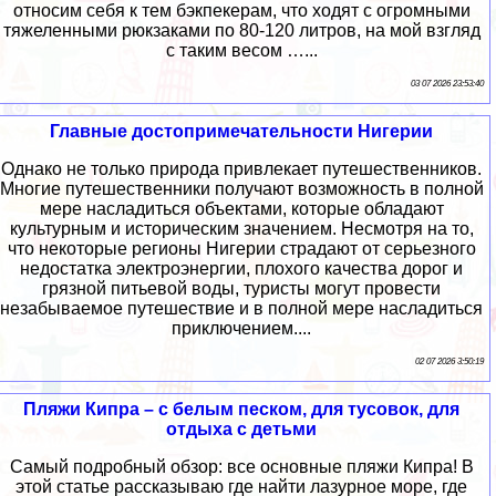
относим себя к тем бэкпекерам, что ходят с огромными
тяжеленными рюкзаками по 80-120 литров, на мой взгляд
с таким весом …...
03 07 2026 23:53:40
Главные достопримечательности Нигерии
Однако не только природа привлекает путешественников.
Многие путешественники получают возможность в полной
мере насладиться объектами, которые обладают
культурным и историческим значением. Несмотря на то,
что некоторые регионы Нигерии страдают от серьезного
недостатка электроэнергии, плохого качества дорог и
грязной питьевой воды, туристы могут провести
незабываемое путешествие и в полной мере насладиться
приключением....
02 07 2026 3:50:19
Пляжи Кипра – с белым песком, для тусовок, для
отдыха с детьми
Самый подробный обзор: все основные пляжи Кипра! В
этой статье рассказываю где найти лазурное море, где