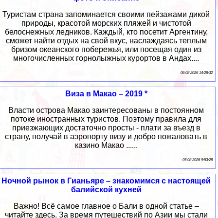
Туристам страна запоминается своими пейзажами дикой
природы, красотой морских пляжей и чистотой
белоснежных ледников. Каждый, кто посетит Аргентину,
сможет найти отдых на свой вкус, наслаждаясь теплым
бризом океанского побережья, или посещая один из
многочисленных горнолыжных курортов в Андах....
06 08 2026 14:28:32
Виза в Макао – 2019 *
Власти острова Макао заинтересованы в постоянном
потоке иностранных туристов. Поэтому правила для
приезжающих достаточно просты - плати за въезд в
страну, получай в аэропорту визу и добро пожаловать в
казино Макао ......
05 08 2026 9:53:28
Ночной рынок в Гианьяре – знакомимся с настоящей
балийской кухней
Важно! Всё самое главное о Бали в одной статье –
читайте здесь. За время путешествий по Азии мы стали