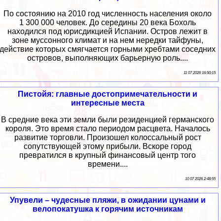
По состоянию на 2010 год численность населения около
1 300 000 человек. До середины 20 века Бохоль
находился под юрисдикцией Испании. Остров лежит в
зоне муссонного климат и на нем нередки тайфуны,
действие которых смягчается горными хребтами соседних
островов, выполняющих барьерную роль....
11 07 2026 16:50:15
Пистойя: главные достопримечательности и
интересные места
В средние века эти земли были резиденцией германского
короля. Это время стало периодом расцвета. Началось
развитие торговли. Произошел колоссальный рост
сопутствующей этому прибыли. Вскоре город
превратился в крупный финансовый центр того
времени....
10 07 2026 2:48:55
Упувели – чудесные пляжи, в ожидании цунами и
велопокатушка к горячим источникам