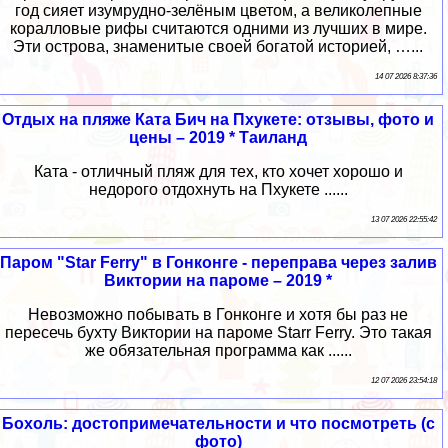
год сияет изумрудно-зелёным цветом, а великолепные
коралловые рифы считаются одними из лучших в мире.
Эти острова, знаменитые своей богатой историей, …...
14 07 2026 8:37:36
Отдых на пляже Ката Бич на Пхукете: отзывы, фото и
цены – 2019 * Таиланд
Ката - отличный пляж для тех, кто хочет хорошо и
недорого отдохнуть на Пхукете ......
13 07 2026 22:55:42
Паром "Star Ferry" в Гонконге - переправа через залив
Виктории на пароме – 2019 *
Невозможно побывать в Гонконге и хотя бы раз не
пересечь бухту Виктории на пароме Starr Ferry. Это такая
же обязательная программа как ......
12 07 2026 23:54:18
Бохоль: достопримечательности и что посмотреть (с
фото)