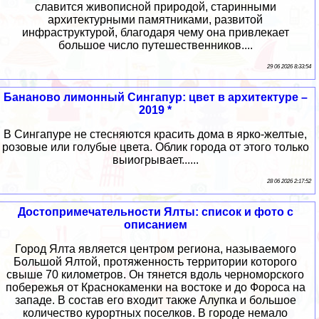
славится живописной природой, старинными
архитектурными памятниками, развитой
инфраструктурой, благодаря чему она привлекает
большое число путешественников....
29 06 2026 8:33:54
Бананово лимонный Сингапур: цвет в архитектуре –
2019 *
В Сингапуре не стесняются красить дома в ярко-желтые,
розовые или голубые цвета. Облик города от этого только
выиогрывает......
28 06 2026 2:17:52
Достопримечательности Ялты: список и фото с
описанием
Город Ялта является центром региона, называемого
Большой Ялтой, протяженность территории которого
свыше 70 километров. Он тянется вдоль черноморского
побережья от Краснокаменки на востоке и до Фороса на
западе. В состав его входит также Алупка и большое
количество курортных поселков. В городе немало