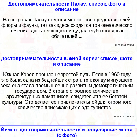
Достопримечательности Палау: список, фото и
описание
На островах Палау водится множество представителей
флоры и фауны, так как здесь сходятся три океанических
течения, доставляющих пищу для глубоководных
обитателей....
26 07 2026 2:55:26
Достопримечательности Южной Кореи: список, фото
и описание
Южная Корея прошла непростой путь. Если в 1960 году
это была одна из беднейших стран, то к концу минувшего
века она стала промышленно развитым демократическим
государством. В стране огромное количество
архитектурных памятников, свидетельств ее богатой
культуры. Это делает ее привлекательной для огромного
количества приезжающих сюда туристов....
25 07 2026 13:42:27
Йемен: достопримечательности и популярные места
(с фото)