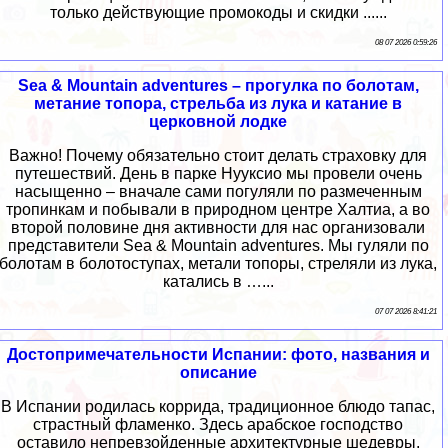
только действующие промокоды и скидки ......
08 07 2026 0:59:26
Sea & Mountain adventures – прогулка по болотам,
метание топора, стрельба из лука и катание в
церковной лодке
Важно! Почему обязательно стоит делать страховку для
путешествий. День в парке Нууксио мы провели очень
насыщенно – вначале сами погуляли по размеченным
тропинкам и побывали в природном центре Халтиа, а во
второй половине дня активности для нас организовали
представители Sea & Mountain adventures. Мы гуляли по
болотам в болотоступах, метали топоры, стреляли из лука,
катались в …...
07 07 2026 8:41:21
Достопримечательности Испании: фото, названия и
описание
В Испании родилась коррида, традиционное блюдо тапас,
страстный фламенко. Здесь арабское господство
оставило непревзойденные архитектурные шедевры.