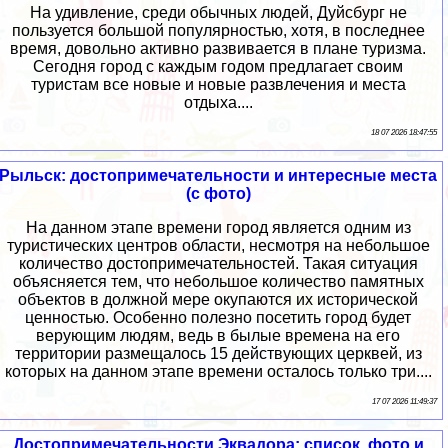
На удивление, среди обычных людей, Дуйсбург не
пользуется большой популярностью, хотя, в последнее
время, довольно активно развивается в плане туризма.
Сегодня город с каждым годом предлагает своим
туристам все новые и новые развлечения и места
отдыха....
18 07 2026 18:47:55
Рыльск: достопримечательности и интересные места
(с фото)
На данном этапе времени город является одним из
туристических центров области, несмотря на небольшое
количество достопримечательностей. Такая ситуация
объясняется тем, что небольшое количество памятных
объектов в должной мере окупаются их исторической
ценностью. Особенно полезно посетить город будет
верующим людям, ведь в былые времена на его
территории размещалось 15 действующих церквей, из
которых на данном этапе времени осталось только три....
17 07 2026 11:49:37
Достопримечательности Эквадора: список, фото и