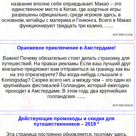
название вполне себя оправдывает. Макао – это
единственное место в Китае, где азартные игры
разрешены официально, среди игроков здесь, в
основном, китайцы с материка и Гонконга. Всего в Макао
функционируют тридцать три казино, …...
10 07 2026 17:13:42
Оранжевое приключение в Амстердаме!
Важно! Почему обязательно стоит делать страховку для
путешествий. На правах рекламы Если ваш лучший друг
внезапно предложит вам отправиться за границу, как вы
на это отреагируете? Вы когда-нибудь слышали о
Koningsdag? Скорее всего нет, а между тем – это один из
крупнейших фестивалей Голландии, который ежегодно
проходит в Амстердаме. В этом году, два крупнейших
голландских …...
09 07 2026 19:52:32
Действующие промокоды и скидки для
путешественников – 2019 *
Эта страница постоянно обновляется, поэтому здесь