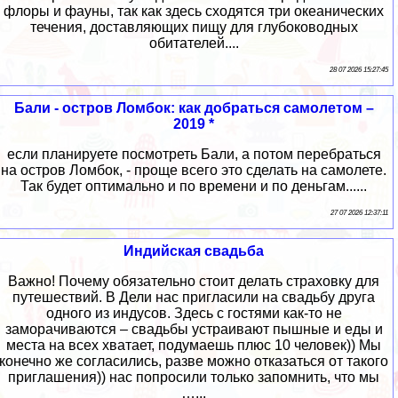
флоры и фауны, так как здесь сходятся три океанических
течения, доставляющих пищу для глубоководных
обитателей....
28 07 2026 15:27:45
Бали - остров Ломбок: как добраться самолетом –
2019 *
если планируете посмотреть Бали, а потом перебраться
на остров Ломбок, - проще всего это сделать на самолете.
Так будет оптимально и по времени и по деньгам......
27 07 2026 12:37:11
Индийская свадьба
Важно! Почему обязательно стоит делать страховку для
путешествий. В Дели нас пригласили на свадьбу друга
одного из индусов. Здесь с гостями как-то не
заморачиваются – свадьбы устраивают пышные и еды и
места на всех хватает, подумаешь плюс 10 человек)) Мы
конечно же согласились, разве можно отказаться от такого
приглашения)) нас попросили только запомнить, что мы
…...