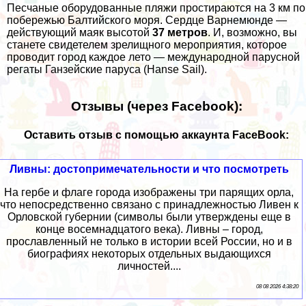
Песчаные оборудованные пляжи простираются на 3 км по
побережью Балтийского моря. Сердце Варнемюнде —
действующий маяк высотой
37 метров
. И, возможно, вы
станете свидетелем зрелищного мероприятия, которое
проводит город каждое лето — международной парусной
регаты Ганзейские паруса (Hanse Sail).
Отзывы (через Facebook):
Оставить отзыв с помощью аккаунта FaceBook:
Ливны: достопримечательности и что посмотреть
На гербе и флаге города изображены три парящих орла,
что непосредственно связано с принадлежностью Ливен к
Орловской губернии (символы были утверждены еще в
конце восемнадцатого века). Ливны – город,
прославленный не только в истории всей России, но и в
биографиях некоторых отдельных выдающихся
личностей....
08 08 2026 4:38:20