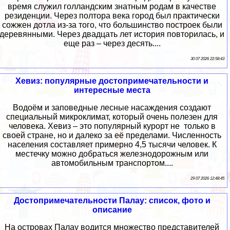
время служил голландским знатным родам в качестве
резиденции. Через полтора века город был практически
сожжен дотла из-за того, что большинство построек были
деревянными. Через двадцать лет история повторилась, и
еще раз – через десять....
30 07 2026 22:58:43
Хевиз: популярные достопримечательности и
интересные места
Водоём и заповедные лесные насаждения создают
специальный микроклимат, который очень полезен для
человека. Хевиз – это популярный курорт не только в
своей стране, но и далеко за её пределами. Численность
населения составляет примерно 4,5 тысячи человек. К
местечку можно добраться железнодорожным или
автомобильным транспортом....
29 07 2026 12:48:45
Достопримечательности Палау: список, фото и
описание
На островах Палау водится множество представителей