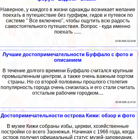
Наверное, у каждого в жизни однажды возникает желание
поехать в путешествие без турфирм, гидов и путевок по
системе " Все включено", чтобы ощутить всю радость
самостоятельного путешествия. Вопрос - куда именно
поехать ......
03 08 2026 10:33:56
Лучшие достопримечательности Буффало с фото и
описанием
В течение долгого времени Буффало считался крупным
промышленным центром, а также очень важным портом
страны. Но со второй половины прошлого столетия
популярность города очень снизилась и его стали считать
отсталым рабочим городком....
02 08 2026 11:37:31
Достопримечательности острова Кижи: обзор и фото
В музее Кижи собраны избы, церкви, хозяйственные
постройки со всего Заонежья. Начиная с 1966 года, когда
остров получил официальный статус музей-заповедник,