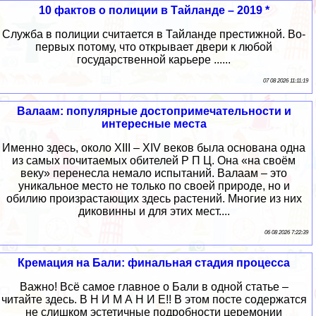
10 фактов о полиции в Тайланде – 2019 *
Служба в полиции считается в Тайланде престижной. Во-
первых потому, что открывает двери к любой
государственной карьере ......
07 08 2026 11:11:19
Валаам: популярные достопримечательности и
интересные места
Именно здесь, около XIII – XIV веков была основана одна
из самых почитаемых обителей Р П Ц. Она «на своём
веку» перенесла немало испытаний. Валаам – это
уникальное место не только по своей природе, но и
обилию произрастающих здесь растений. Многие из них
диковинны и для этих мест....
06 08 2026 7:22:39
Кремация на Бали: финальная стадия процесса
Важно! Всё самое главное о Бали в одной статье –
читайте здесь. В Н И М А Н И Е!! В этом посте содержатся
не слишком эстетичные подробности церемонии