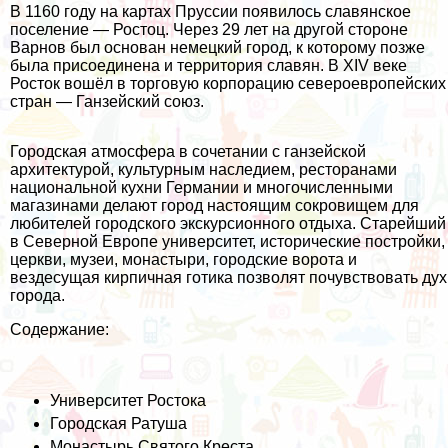
В 1160 году на картах Пруссии появилось славянское
поселение — Ростоц. Через 29 лет на другой стороне
Варнов был основан немецкий город, к которому позже
была присоединена и территория славян. В XIV веке
Росток вошёл в торговую корпорацию североевропейских
стран — Ганзейский союз.
Городская атмосфера в сочетании с ганзейской
архитектурой, культурным наследием, ресторанами
национальной кухни Германии и многочисленными
магазинами делают город настоящим сокровищем для
любителей городского экскурсионного отдыха. Старейший
в Северной Европе университет, исторические постройки,
церкви, музеи, монастыри, городские ворота и
вездесущая кирпичная готика позволят почувствовать дух
города.
Содержание:
Университет Ростока
Городская Ратуша
Монастырь Святого Креста