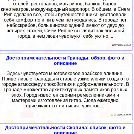
отелей, ресторанов, магазинов, банков, баров,
кинотеатров, международный аэропорт. В общем, в Сием
Рип сделано все, чтобы путешественники чувствовали
себя комфортно и ни в чем не нуждались. В городе нет
небоскребов, большинство зданий имеют от двух до
четырех этажей, Сием Рип не выглядит как большой
город, в нем люди чувствуют себя уютно....
22 07 2026 5:10:12
Достопримечательности Гранады: обзор, фото и
описание
Здесь чувствуется многовековое арабское влияние.
Приветливые гранадцы и старые узкие улочки создают в
городе атмосферу спокойствия и доброжелательности. В
Гранаде множество архитектурных памятников разных
эпох. Город известен своими ремесленниками и
мастерами изготовления гитар. Сюда ежегодно
приезжают сотни тысяч туристов....
21 07 2026 18:39:46
Достопримечательности Скопина: список, фото и
описание