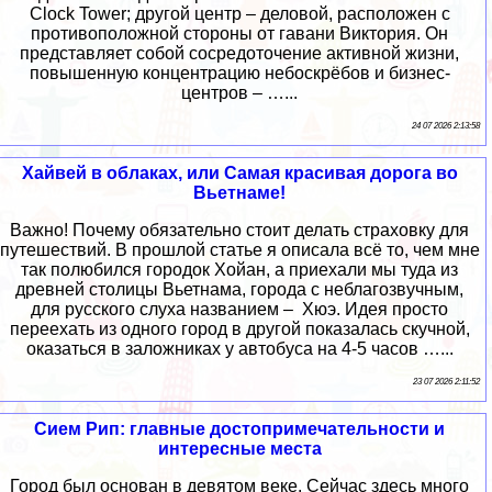
Clock Tower; другой центр – деловой, расположен с
противоположной стороны от гавани Виктория. Он
представляет собой сосредоточение активной жизни,
повышенную концентрацию небоскрёбов и бизнес-
центров – …...
24 07 2026 2:13:58
Хайвей в облаках, или Самая красивая дорога во
Вьетнаме!
Важно! Почему обязательно стоит делать страховку для
путешествий. В прошлой статье я описала всё то, чем мне
так полюбился городок Хойан, а приехали мы туда из
древней столицы Вьетнама, города с неблагозвучным,
для русского слуха названием – Хюэ. Идея просто
переехать из одного город в другой показалась скучной,
оказаться в заложниках у автобуса на 4-5 часов …...
23 07 2026 2:11:52
Сием Рип: главные достопримечательности и
интересные места
Город был основан в девятом веке. Сейчас здесь много