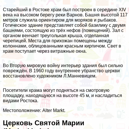
Старейший в Ростоке храм был построен в середине XIV
века на высоком берегу реки Варнов. Башня высотой 117
метров служила ориентиром для моряков и рыбаков.
Готическое здание представляет собой базилику с двумя
башнями, состоящую из трёх нефов (помещений). Зал с
органом венчает треугольная крыша, отделанная
черепицей. Места для прихожан помещены между
колоннами, облицованными красным кирпичом. Свет в
храм поступает через витражные окна.
Во Вторую мировую войну интерьер здания был сильно
повреждён. В 1960 году внутреннее убранство церкви
восстановлено художником Л.Манневицем.
Посетители храма могут подняться на смотровую
площадку, находящуюся на высоте 45 м, и насладиться
видами Ростока.
Местоположение: Alter Markt.
Церковь Святой Марии