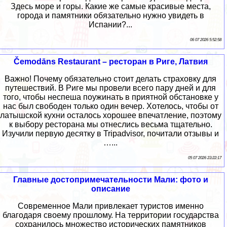
Здесь море и горы. Какие же самые красивые места,
города и памятники обязательно нужно увидеть в
Испании?...
06 07 2026 5:52:58
Čemodāns Restaurant – ресторан в Риге, Латвия
Важно! Почему обязательно стоит делать страховку для
путешествий. В Риге мы провели всего пару дней и для
того, чтобы неспеша поужинать в приятной обстановке у
нас был свободен только один вечер. Хотелось, чтобы от
латышской кухни осталось хорошее впечатление, поэтому
к выбору ресторана мы отнеслись весьма тщательно.
Изучили первую десятку в Tripadvisor, почитали отзывы и
…...
05 07 2026 23:22:17
Главные достопримечательности Мали: фото и
описание
Современное Мали привлекает туристов именно
благодаря своему прошлому. На территории государства
сохранилось множество исторических памятников