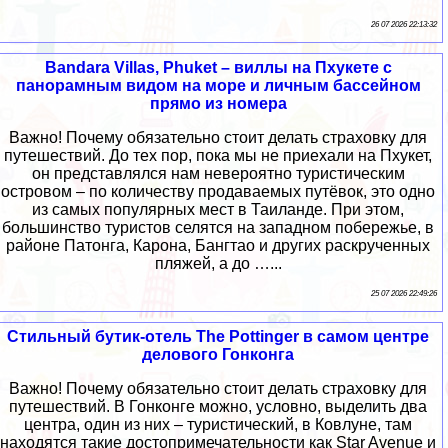
26 07 2026 22:13:32
Bandara Villas, Phuket – виллы на Пхукете с
панорамным видом на море и личным бассейном
прямо из номера
Важно! Почему обязательно стоит делать страховку для
путешествий. До тех пор, пока мы не приехали на Пхукет,
он представлялся нам невероятно туристическим
островом – по количеству продаваемых путёвок, это одно
из самых популярных мест в Таиланде. При этом,
большинство туристов селятся на западном побережье, в
районе Патонга, Карона, Бангтао и других раскрученных
пляжей, а до …...
25 07 2026 22:49:26
Стильный бутик-отель The Pottinger в самом центре
делового Гонконга
Важно! Почему обязательно стоит делать страховку для
путешествий. В Гонконге можно, условно, выделить два
центра, один из них – туристический, в Ковлуне, там
находятся такие достопримечательности как Star Avenue и