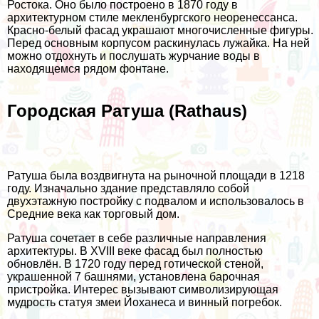
Ростока. Оно было построено в 1870 году в
архитектурном стиле мекленбургского неоренессанса.
Красно-белый фасад украшают многочисленные фигуры.
Перед основным корпусом раскинулась лужайка. На ней
можно отдохнуть и послушать журчание воды в
находящемся рядом фонтане.
Городская Ратуша (Rathaus)
Ратуша была воздвигнута на рыночной площади в 1218
году. Изначально здание представляло собой
двухэтажную постройку с подвалом и использовалось в
Средние века как торговый дом.
Ратуша сочетает в себе различные направления
архитектуры. В XVIII веке фасад был полностью
обновлён. В 1720 году перед готической стеной,
украшенной 7 башнями, установлена барочная
пристройка. Интерес вызывают символизирующая
мудрость статуя змеи Йоханеса и винный погребок.