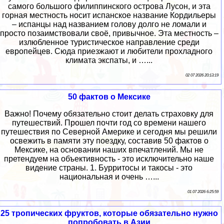
самого большого филиппинского острова Лусон, и эта
горная местность носит испанское название Кордильеры
– испанцы над названием голову долго не ломали и
просто позаимствовали своё, привычное. Эта местность –
излюбленное туристическое направление среди
европейцев. Сюда приезжают и любители прохладного
климата экспаты, и …...
02 07 2026 20:13:19
50 фактов о Мексике
Важно! Почему обязательно стоит делать страховку для
путешествий. Прошел почти год со времени нашего
путешествия по Северной Америке и сегодня мы решили
освежить в памяти эту поездку, составив 50 фактов о
Мексике, на основании наших впечатлений. Мы не
претендуем на объективность - это исключительно наше
видение страны. 1. Бурритосы и такосы - это
национальная и очень …...
01 07 2026 6:25:59
25 тропических фруктов, которые обязательно нужно
попробовать в Азии