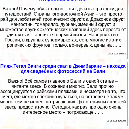
Важно! Почему обязательно стоит делать страховку для
путешествий. Страны юго-восточной Азии – это просто
рай для любителей тропических фруктов. Драконов фрукт,
мангостин, томарилло, дуриан, змеиный фрукт, и
множество других экзотических названий здесь перестают
удивлять и становятся нормой жизни. Наверняка и в
России, в крупных супермаркетах, есть многие из этих
тропических фруктов, только, во-первых, цены на …...
30 06 2026 8:55:14
Пляж Тегал Ванги среди скал в Джимбаране – находка
для свадебных фотосессий на Бали
Важно! Всё самое главное о Бали в одной статье –
читайте здесь. В сознании многих, Бали прочно
ассоциируется с райскими пляжами, и несмотря на то, что
мест, где можно спокойно купаться, на острове не так уж
много, тем не менее, потрясающих, фотогеничных пляжей
здесь предостаточно. Сегодня, как раз про одно очень
интересное место – потрясающе …...
29 06 2026 10:32:56