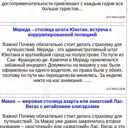
достопримечательности привлекают с каждым годом все
больше туристов....
12 07 2026 22:23:52
Мерида – столица штата Юкотан, встреча с
коррумпированной полицией
Важно! Почему обязательно стоит делать страховку для
путешествий. Мерида - это административный штат
Юкотана и крупнейший город на полуострове. По пути из
Сан- Франциско-де- Кампече в Мериду приключился
забавный инцидент. Документы на машину у нас были
оформлены на одного водителя, но права были у обоих,
поэтому по пути мы периодически менялись. За неделю
никто на нас внимания …...
11 07 2026 12:35:38
Макао — мировая столица азарта или азиатский Лас-
Вегас с китайскими олигархами
Важно! Почему обязательно стоит делать страховку для
путешествий. За Макао уже давно закрепилось второе
название – «восточный» или «азиатский» Лас- Вегас и это