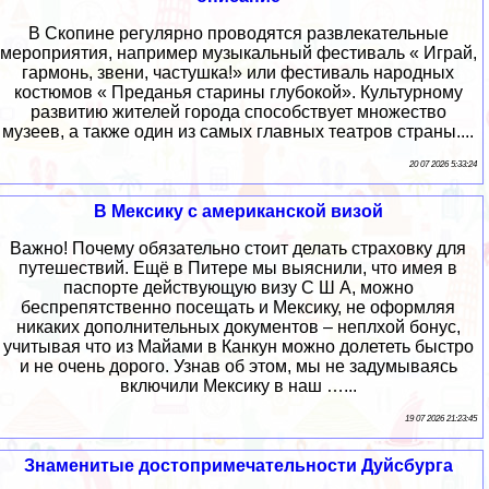
В Скопине регулярно проводятся развлекательные
мероприятия, например музыкальный фестиваль « Играй,
гармонь, звени, частушка!» или фестиваль народных
костюмов « Преданья старины глубокой». Культурному
развитию жителей города способствует множество
музеев, а также один из самых главных театров страны....
20 07 2026 5:33:24
В Мексику с американской визой
Важно! Почему обязательно стоит делать страховку для
путешествий. Ещё в Питере мы выяснили, что имея в
паспорте действующую визу С Ш А, можно
беспрепятственно посещать и Мексику, не оформляя
никаких дополнительных документов – неплхой бонус,
учитывая что из Майами в Канкун можно долететь быстро
и не очень дорого. Узнав об этом, мы не задумываясь
включили Мексику в наш …...
19 07 2026 21:23:45
Знаменитые достопримечательности Дуйсбурга