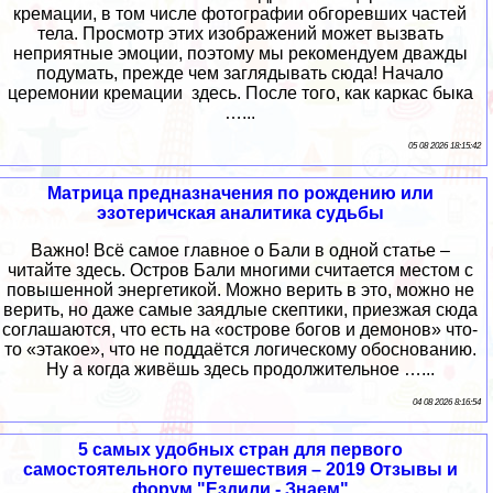
кремации, в том числе фотографии обгоревших частей
тела. Просмотр этих изображений может вызвать
неприятные эмоции, поэтому мы рекомендуем дважды
подумать, прежде чем заглядывать сюда! Начало
церемонии кремации здесь. После того, как каркас быка
…...
05 08 2026 18:15:42
Матрица предназначения по рождению или
эзотеричская аналитика судьбы
Важно! Всё самое главное о Бали в одной статье –
читайте здесь. Остров Бали многими считается местом с
повышенной энергетикой. Можно верить в это, можно не
верить, но даже самые заядлые скептики, приезжая сюда
соглашаются, что есть на «острове богов и демонов» что-
то «этакое», что не поддаётся логическому обоснованию.
Ну а когда живёшь здесь продолжительное …...
04 08 2026 8:16:54
5 самых удобных стран для первого
самостоятельного путешествия – 2019 Отзывы и
форум "Ездили - Знаем"