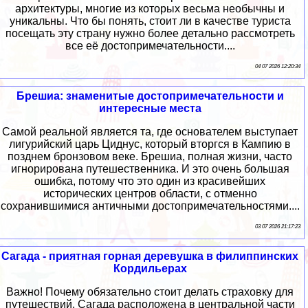
архитектуры, многие из которых весьма необычны и
уникальны. Что бы понять, стоит ли в качестве туриста
посещать эту страну нужно более детально рассмотреть
все её достопримечательности....
04 07 2026 12:20:34
Брешиа: знаменитые достопримечательности и
интересные места
Самой реальной является та, где основателем выступает
лигурийский царь Циднус, который вторгся в Кампию в
позднем бронзовом веке. Брешиа, полная жизни, часто
игнорирована путешественника. И это очень большая
ошибка, потому что это один из красивейших
исторических центров области, с отменно
сохранившимися античными достопримечательностями....
03 07 2026 21:17:23
Сагада - приятная горная деревушка в филиппинских
Кордильерах
Важно! Почему обязательно стоит делать страховку для
путешествий. Сагада расположена в центральной части