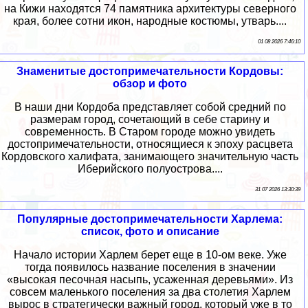
на Кижи находятся 74 памятника архитектуры северного
края, более сотни икон, народные костюмы, утварь....
01 08 2026 7:46:10
Знаменитые достопримечательности Кордовы:
обзор и фото
В наши дни Кордоба представляет собой средний по
размерам город, сочетающий в себе старину и
современность. В Старом городе можно увидеть
достопримечательности, относящиеся к эпоху расцвета
Кордовского халифата, занимающего значительную часть
Иберийского полуострова....
31 07 2026 13:30:39
Популярные достопримечательности Харлема:
список, фото и описание
Начало истории Харлем берет еще в 10-ом веке. Уже
тогда появилось название поселения в значении
«высокая песочная насыпь, усаженная деревьями». Из
совсем маленького поселения за два столетия Харлем
вырос в стратегически важный город, который уже в то