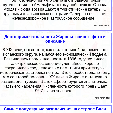
Порт Салерно принято считать отправной точкой
путешествия по Амальфитанскому побережью. Отсюда
уходят и сюда возвращаются туристические катеры. С
крупными итальянскими центрами Салерно связывает
железнодорожное и автобусное сообщение....
24 07 2026 10:51:47
Достопримечательности Жироны: список, фото и
описание
В XIX веке, после того, как стал столицей одноименного
испанского округа, начался его экономический подъем.
Развивалась промышленность, в 1896 году появилось
электрическое освещение улиц. Здесь хорошо
сохранились средневековые памятники архитектуры,
историческая застройка центра. Это способствовало тому,
что со второй половины XX века в Жироне интенсивно
развивается туризм. В этой сфере трудится значительная
часть его населения, численность которого превышает
96,7 тысяч человек....
23 07 2026 5:44:26
Самые популярные развлечения на острове Бали