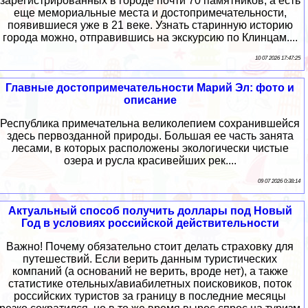
зарегистрированных в городе почти 70 памятников, а есть
еще мемориальные места и достопримечательности,
появившиеся уже в 21 веке. Узнать старинную историю
города можно, отправившись на экскурсию по Клинцам....
10 07 2026 17:47:25
Главные достопримечательности Марий Эл: фото и
описание
Республика примечательна великолепием сохранившейся
здесь первозданной природы. Большая ее часть занята
лесами, в которых расположены экологически чистые
озера и русла красивейших рек....
09 07 2026 0:38:14
Актуальный способ получить доллары под Новый
Год в условиях российской действительности
Важно! Почему обязательно стоит делать страховку для
путешествий. Если верить данным туристических
компаний (а оснований не верить, вроде нет), а также
статистике отельных/авиабилетных поисковиков, поток
российских туристов за границу в последние месяцы