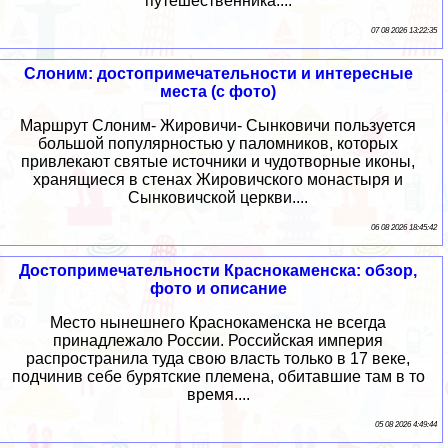
путешественника....
07 08 2026 13:22:35
Слоним: достопримечательности и интересные
места (с фото)
Маршрут Слоним- Жировичи- Сынковичи пользуется
большой популярностью у паломников, которых
привлекают святые источники и чудотворные иконы,
хранящиеся в стенах Жировичского монастыря и
Сынковичской церкви....
06 08 2026 18:45:42
Достопримечательности Краснокаменска: обзор,
фото и описание
Место нынешнего Краснокаменска не всегда
принадлежало России. Российская империя
распространила туда свою власть только в 17 веке,
подчинив себе бурятские племена, обитавшие там в то
время....
05 08 2026 4:49:44