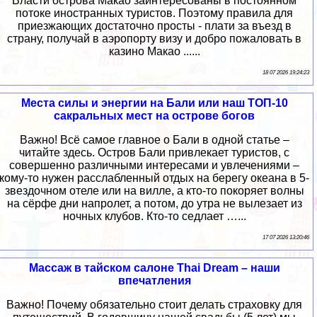
Власти острова Макао заинтересованы в постоянном
потоке иностранных туристов. Поэтому правила для
приезжающих достаточно просты - плати за въезд в
страну, получай в аэропорту визу и добро пожаловать в
казино Макао ......
18 07 2026 19:24:23
Места силы и энергии на Бали или наш ТОП-10
сакральных мест на острове богов
Важно! Всё самое главное о Бали в одной статье –
читайте здесь. Остров Бали привлекает туристов, с
совершенно различными интересами и увлечениями –
кому-то нужен расслабленный отдых на берегу океана в 5-
звездочном отеле или на вилле, а кто-то покоряет волны
на сёрфе дни напролет, а потом, до утра не вылезает из
ночных клубов. Кто-то седлает …...
17 07 2026 13:20:46
Массаж в тайском салоне Thai Dream – наши
впечатления
Важно! Почему обязательно стоит делать страховку для