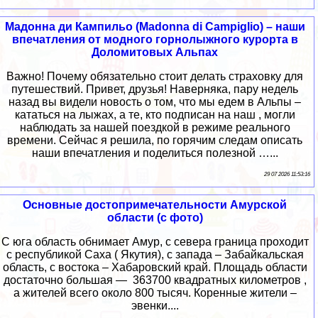
Мадонна ди Кампильо (Madonna di Campiglio) – наши
впечатления от модного горнолыжного курорта в
Доломитовых Альпах
Важно! Почему обязательно стоит делать страховку для
путешествий. Привет, друзья! Наверняка, пару недель
назад вы видели новость о том, что мы едем в Альпы –
кататься на лыжах, а те, кто подписан на наш , могли
наблюдать за нашей поездкой в режиме реального
времени. Сейчас я решила, по горячим следам описать
наши впечатления и поделиться полезной …...
29 07 2026 11:53:16
Основные достопримечательности Амурской
области (с фото)
С юга область обнимает Амур, с севера граница проходит
с республикой Саха ( Якутия), с запада – Забайкальская
область, с востока – Хабаровский край. Площадь области
достаточно большая — 363700 квадратных километров ,
а жителей всего около 800 тысяч. Коренные жители –
эвенки....