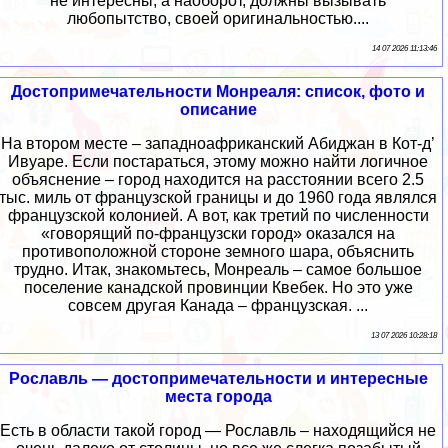
не интересны, а наоборот, должны вызывать
любопытство, своей оригинальностью....
14 07 2026 11:13:46
Достопримечательности Монреаля: список, фото и
описание
На втором месте – западноафриканский Абиджан в Кот-д’
Ивуаре. Если постараться, этому можно найти логичное
объяснение – город находится на расстоянии всего 2.5
тыс. миль от французской границы и до 1960 года являлся
французской колонией. А вот, как третий по численности
«говорящий по-французски город» оказался на
противоположной стороне земного шара, объяснить
трудно. Итак, знакомьтесь, Монреаль – самое большое
поселение канадской провинции Квебек. Но это уже
совсем другая Канада – французская. ...
13 07 2026 10:28:18
Рославль — достопримечательности и интересные
места города
Есть в области такой город — Рославль – находящийся не