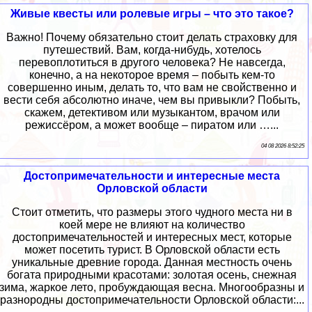
Живые квесты или ролевые игры – что это такое?
Важно! Почему обязательно стоит делать страховку для
путешествий. Вам, когда-нибудь, хотелось
перевоплотиться в другого человека? Не навсегда,
конечно, а на некоторое время – побыть кем-то
совершенно иным, делать то, что вам не свойственно и
вести себя абсолютно иначе, чем вы привыкли? Побыть,
скажем, детективом или музыкантом, врачом или
режиссёром, а может вообще – пиратом или …...
04 08 2026 8:52:25
Достопримечательности и интересные места
Орловской области
Стоит отметить, что размеры этого чудного места ни в
коей мере не влияют на количество
достопримечательностей и интересных мест, которые
может посетить турист. В Орловской области есть
уникальные древние города. Данная местность очень
богата природными красотами: золотая осень, снежная
зима, жаркое лето, пробуждающая весна. Многообразны и
разнородны достопримечательности Орловской области:...