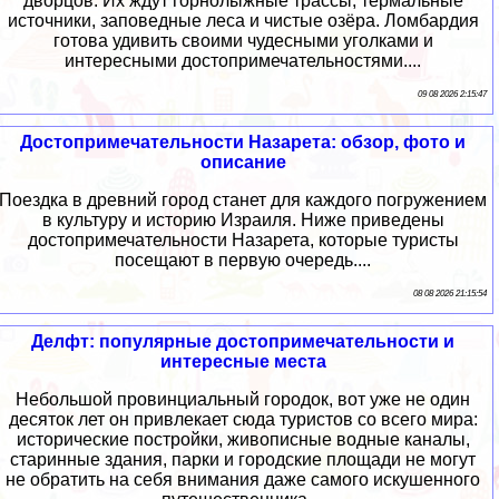
дворцов. Их ждут горнолыжные трассы, термальные
источники, заповедные леса и чистые озёра. Ломбардия
готова удивить своими чудесными уголками и
интересными достопримечательностями....
09 08 2026 2:15:47
Достопримечательности Назарета: обзор, фото и
описание
Поездка в древний город станет для каждого погружением
в культуру и историю Израиля. Ниже приведены
достопримечательности Назарета, которые туристы
посещают в первую очередь....
08 08 2026 21:15:54
Делфт: популярные достопримечательности и
интересные места
Небольшой провинциальный городок, вот уже не один
десяток лет он привлекает сюда туристов со всего мира:
исторические постройки, живописные водные каналы,
старинные здания, парки и городские площади не могут
не обратить на себя внимания даже самого искушенного