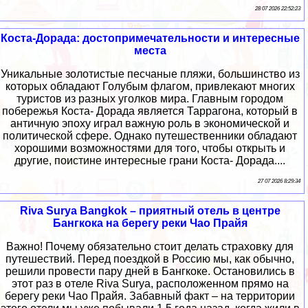
28 07 2026 22:52:23
Коста-Дорада: достопримечательности и интересные
места
Уникальные золотистые песчаные пляжи, большинство из
которых обладают Голубым флагом, привлекают многих
туристов из разных уголков мира. Главным городом
побережья Коста- Дорада является Таррагона, который в
античную эпоху играл важную роль в экономической и
политической сфере. Однако путешественники обладают
хорошими возможностями для того, чтобы открыть и
другие, поистине интересные грани Коста- Дорада....
27 07 2026 8:29:34
Riva Surya Bangkok – приятный отель в центре
Бангкока на берегу реки Чао Прайя
Важно! Почему обязательно стоит делать страховку для
путешествий. Перед поездкой в Россию мы, как обычно,
решили провести пару дней в Бангкоке. Остановились в
этот раз в отеле Riva Surya, расположенном прямо на
берегу реки Чао Прайя. Забавный факт – на территории