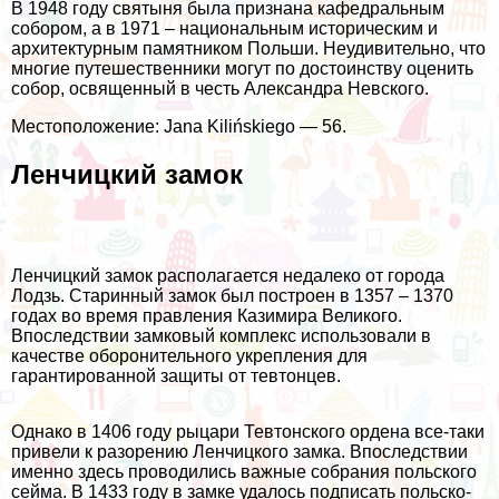
В 1948 году святыня была признана кафедральным
собором, а в 1971 – национальным историческим и
архитектурным памятником Польши. Неудивительно, что
многие путешественники могут по достоинству оценить
собор, освященный в честь Александра Невского.
Местоположение: Jana Kilińskiego — 56.
Ленчицкий замок
Ленчицкий замок располагается недалеко от города
Лодзь. Старинный замок был построен в 1357 – 1370
годах во время правления Казимира Великого.
Впоследствии замковый комплекс использовали в
качестве оборонительного укрепления для
гарантированной защиты от тевтонцев.
Однако в 1406 году рыцари Тевтонского ордена все-таки
привели к разорению Ленчицкого замка. Впоследствии
именно здесь проводились важные собрания польского
сейма. В 1433 году в замке удалось подписать польско-