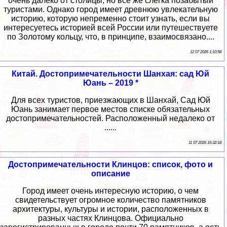
очень далеко от столицы, но все же слегка позабытый
туристами. Однако город имеет древнюю увлекательную
историю, которую непременно стоит узнать, если вы
интересуетесь историей всей России или путешествуете
по Золотому кольцу, что, в принципе, взаимосвязано....
12 07 2026 1:10:58
Китай. Достопримечательности Шанхая: сад Юй
Юань – 2019 *
Для всех туристов, приезжающих в Шанхай, Сад Юй
Юань занимает первое местов списке обязательных
достопримечательностей. Расположенный недалеко от
......
11 07 2026 16:32:18
Достопримечательности Клинцов: список, фото и
описание
Город имеет очень интересную историю, о чем
свидетельствует огромное количество памятников
архитектуры, культуры и истории, расположенных в
разных частях Клинцова. Официально