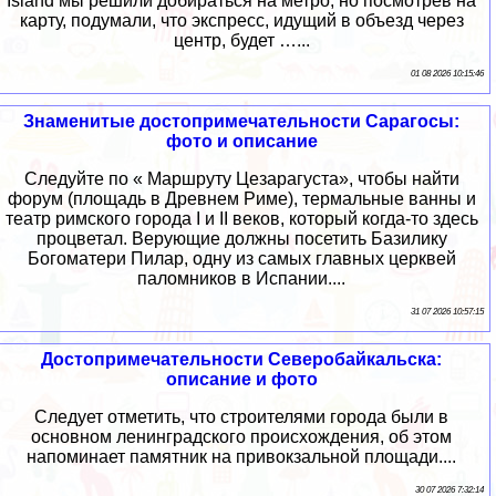
Island мы решили добираться на метро, но посмотрев на
карту, подумали, что экспресс, идущий в объезд через
центр, будет …...
01 08 2026 10:15:46
Знаменитые достопримечательности Сарагосы:
фото и описание
Следуйте по « Маршруту Цезарагуста», чтобы найти
форум (площадь в Древнем Риме), термальные ванны и
театр римского города I и II веков, который когда-то здесь
процветал. Верующие должны посетить Базилику
Богоматери Пилар, одну из самых главных церквей
паломников в Испании....
31 07 2026 10:57:15
Достопримечательности Северобайкальска:
описание и фото
Следует отметить, что строителями города были в
основном ленинградского происхождения, об этом
напоминает памятник на привокзальной площади....
30 07 2026 7:32:14