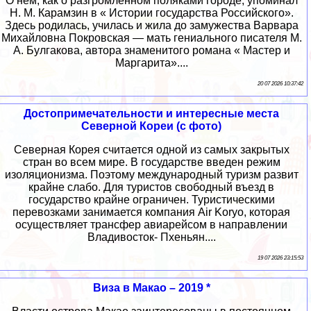
О нём, как о разгромленном поляками городе, упоминал
Н. М. Карамзин в « Истории государства Российского».
Здесь родилась, училась и жила до замужества Варвара
Михайловна Покровская — мать гениального писателя М.
А. Булгакова, автора знаменитого романа « Мастер и
Маргарита»....
20 07 2026 10:37:42
Достопримечательности и интересные места
Северной Кореи (с фото)
Северная Корея считается одной из самых закрытых
стран во всем мире. В государстве введен режим
изоляционизма. Поэтому международный туризм развит
крайне слабо. Для туристов свободный въезд в
государство крайне ограничен. Туристическими
перевозками занимается компания Air Koryo, которая
осуществляет трансфер авиарейсом в направлении
Владивосток- Пхеньян....
19 07 2026 23:15:53
Виза в Макао – 2019 *