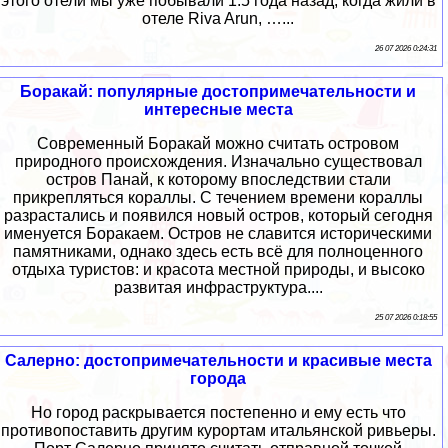
этого отели мы уже побывали 1.5 года назад, когда жили в
отеле Riva Arun, …...
26 07 2026 0:24:31
Боракай: популярные достопримечательности и
интересные места
Современный Боракай можно считать островом
природного происхождения. Изначально существовал
остров Панай, к которому впоследствии стали
прикрепляться кораллы. С течением времени кораллы
разрастались и появился новый остров, который сегодня
именуется Боракаем. Остров не славится историческими
памятниками, однако здесь есть всё для полноценного
отдыха туристов: и красота местной природы, и высоко
развитая инфраструктура....
25 07 2026 0:18:55
Салерно: достопримечательности и красивые места
города
Но город раскрывается постепенно и ему есть что
противопоставить другим курортам итальянской ривьеры.