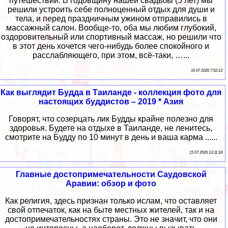
путешествий. В годовщину нашей свадьбы (5 лет) мы
решили устроить себе полноценный отдых для души и
тела, и перед праздничным ужином отправились в
массажный салон. Вообще-то, оба мы любим глубокий,
оздоровительный или спортивный массаж, но решили что
в этот день хочется чего-нибудь более спокойного и
расслабляющего, при этом, всё-таки, …...
16 07 2026 7:52:13
Как выглядит Будда в Таиланде - коллекция фото для
настоящих буддистов – 2019 * Азия
Говорят, что созерцать лик Будды крайне полезно для
здоровья. Будете на отдыхе в Таиланде, не ленитесь,
смотрите на Будду по 10 минут в день и ваша карма ......
15 07 2026 13:11:18
Главные достопримечательности Саудовской
Аравии: обзор и фото
Как религия, здесь признан только ислам, что оставляет
свой отпечаток, как на быте местных жителей, так и на
достопримечательностях страны. Это не значит, что они