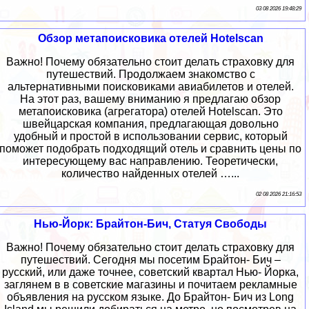
03 08 2026 19:48:29
Обзор метапоисковика отелей Hotelscan
Важно! Почему обязательно стоит делать страховку для
путешествий. Продолжаем знакомство с
альтернативными поисковиками авиабилетов и отелей.
На этот раз, вашему вниманию я предлагаю обзор
метапоисковика (агрегатора) отелей Hotelscan. Это
швейцарская компания, предлагающая довольно
удобный и простой в использовании сервис, который
поможет подобрать подходящий отель и сравнить цены по
интересующему вас направлению. Теоретически,
количество найденных отелей …...
02 08 2026 21:16:53
Нью-Йорк: Брайтон-Бич, Статуя Свободы
Важно! Почему обязательно стоит делать страховку для
путешествий. Сегодня мы посетим Брайтон- Бич –
русский, или даже точнее, советский квартал Нью- Йорка,
заглянем в в советские магазины и почитаем рекламные
объявления на русском языке. До Брайтон- Бич из Long