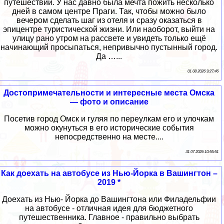
путешествий. У нас давно была мечта пожить несколько
дней в самом центре Праги. Так, чтобы можно было
вечером сделать шаг из отеля и сразу оказаться в
эпицентре туристической жизни. Или наоборот, выйти на
улицу рано утром на рассвете и увидеть только ещё
начинающий просыпаться, непривычно пустынный город.
Да …...
01 08 2026 9:27:46
Достопримечательности и интересные места Омска
— фото и описание
Посетив город Омск и гуляя по переулкам его и улочкам
можно окунуться в его исторические события
непосредственно на месте....
31 07 2026 10:55:51
Как доехать на автобусе из Нью-Йорка в Вашингтон –
2019 *
Доехать из Нью- Йорка до Вашингтона или Филадельфии
на автобусе - отличная идея для бюджетного
путешественника. Главное - правильно выбрать