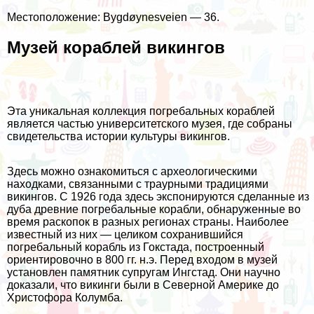
Местоположение: Bygdøynesveien — 36.
Музей кораблей викингов
Эта уникальная коллекция погребальных кораблей
является частью университетского музея, где собраны
свидетельства истории культуры викингов.
Здесь можно ознакомиться с археологическими
находками, связанными с траурными традициями
викингов. С 1926 года здесь экспонируются сделанные из
дуба древние погребальные корабли, обнаруженные во
время раскопок в разных регионах страны. Наиболее
известный из них — целиком сохранившийся
погребальный корабль из Гокстада, построенный
ориентировочно в 800 гг. н.э. Перед входом в музей
установлен памятник супругам Ингстад. Они научно
доказали, что викинги были в Северной Америке до
Христофора Колумба.