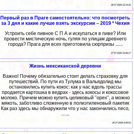
28 07 2026 12:19:16
Первый раз в Праге самостоятельно: что посмотреть
за 3 дня и какие лучше взять экскурсии – 2019 * Чехия
Устроить себе пивное С П А и искупаться в пиве? Или
провести мистическую ночь, гуляя по улицам древнего
города? Прага для всех приготовила сюрпризы ......
27 07 2026 15:46:17
Жизнь мексиканской деревни
Важно! Почему обязательно стоит делать страховку для
путешествий. По пути из Тулума в Вальядолид мы
остановились купить кокос: как у нас вдоль трассы
продается картошка в ведрах - здесь кокосы и кокосовое
молоко. Причем можно купить целиковый "орех", а можно
мякоть, заботливо сложенную в полиэтиленовый пакетик
Как раз здесь мы обнаружили что у нас закончились песо,
…...
26 07 2026 9:49:53