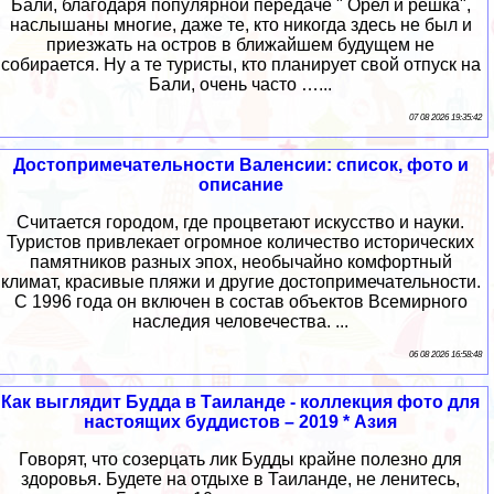
Бали, благодаря популярной передаче " Орел и решка",
наслышаны многие, даже те, кто никогда здесь не был и
приезжать на остров в ближайшем будущем не
собирается. Ну а те туристы, кто планирует свой отпуск на
Бали, очень часто …...
07 08 2026 19:35:42
Достопримечательности Валенсии: список, фото и
описание
Считается городом, где процветают искусство и науки.
Туристов привлекает огромное количество исторических
памятников разных эпох, необычайно комфортный
климат, красивые пляжи и другие достопримечательности.
С 1996 года он включен в состав объектов Всемирного
наследия человечества. ...
06 08 2026 16:58:48
Как выглядит Будда в Таиланде - коллекция фото для
настоящих буддистов – 2019 * Азия
Говорят, что созерцать лик Будды крайне полезно для
здоровья. Будете на отдыхе в Таиланде, не ленитесь,