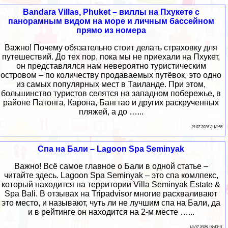
Bandara Villas, Phuket – виллы на Пхукете с
панорамным видом на море и личным бассейном
прямо из номера
Важно! Почему обязательно стоит делать страховку для
путешествий. До тех пор, пока мы не приехали на Пхукет,
он представлялся нам невероятно туристическим
островом – по количеству продаваемых путёвок, это одно
из самых популярных мест в Таиланде. При этом,
большинство туристов селятся на западном побережье, в
районе Патонга, Карона, Бангтао и других раскрученных
пляжей, а до …...
19 07 2026 3:18:56
Спа на Бали – Lagoon Spa Seminyak
Важно! Всё самое главное о Бали в одной статье –
читайте здесь. Lagoon Spa Seminyak – это спа комлпекс,
который находится на территории Villa Seminyak Estate &
Spa Bali. В отзывах на Tripadvisor многие расхваливают
это место, и называют, чуть ли не лучшим спа на Бали, да
и в рейтинге он находится на 2-м месте …...
18 07 2026 16:43:11