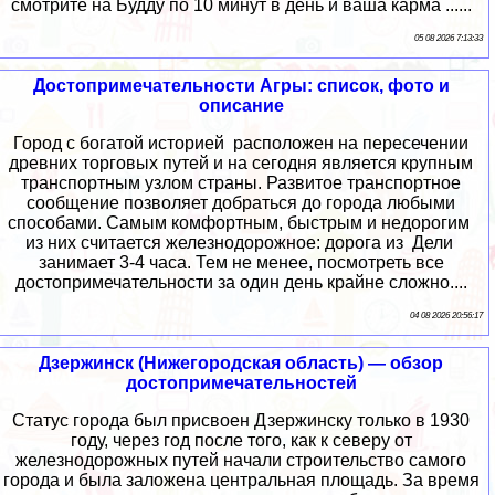
смотрите на Будду по 10 минут в день и ваша карма ......
05 08 2026 7:13:33
Достопримечательности Агры: список, фото и
описание
Город с богатой историей расположен на пересечении
древних торговых путей и на сегодня является крупным
транспортным узлом страны. Развитое транспортное
сообщение позволяет добраться до города любыми
способами. Самым комфортным, быстрым и недорогим
из них считается железнодорожное: дорога из Дели
занимает 3-4 часа. Тем не менее, посмотреть все
достопримечательности за один день крайне сложно....
04 08 2026 20:56:17
Дзержинск (Нижегородская область) — обзор
достопримечательностей
Статус города был присвоен Дзержинску только в 1930
году, через год после того, как к северу от
железнодорожных путей начали строительство самого
города и была заложена центральная площадь. За время