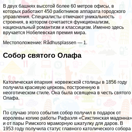
В двух башнях высотой более 60 метров офисы, в
которых работают 450 работников аппарата городского
управления. Специалисты отмечают уникальность
строения, в котором сочетается функционализм,
национальный романтизм и классицизм. Именно здесь
вручается Нобелевская премия мира.
Местоположение: Rådhusplassen — 1.
Собор святого Олафа
Католическая епархия норвежской столицы в 1856 году
получила красивую церковь, построенную в
неоготическом стиле. Она была освящена в честь святого
Олафа.
По случаю этого события собор получил в подарок от
королевы копию работы Рафаэля «Сикстинская мадонна»
и от пары Римского мраморную шкатулку для даров. В
1953 году получила статус главного католического собора