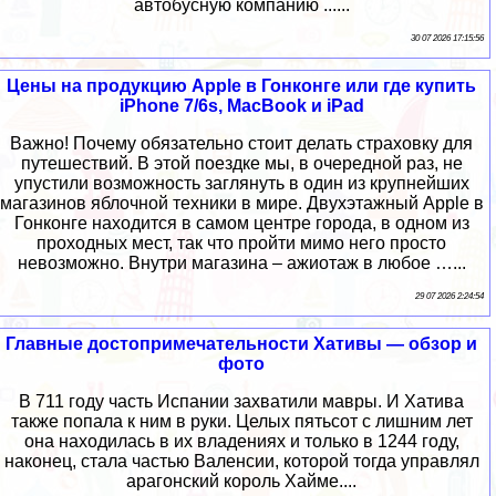
автобусную компанию ......
30 07 2026 17:15:56
Цены на продукцию Apple в Гонконге или где купить
iPhone 7/6s, MacBook и iPad
Важно! Почему обязательно стоит делать страховку для
путешествий. В этой поездке мы, в очередной раз, не
упустили возможность заглянуть в один из крупнейших
магазинов яблочной техники в мире. Двухэтажный Apple в
Гонконге находится в самом центре города, в одном из
проходных мест, так что пройти мимо него просто
невозможно. Внутри магазина – ажиотаж в любое …...
29 07 2026 2:24:54
Главные достопримечательности Хативы — обзор и
фото
В 711 году часть Испании захватили мавры. И Хатива
также попала к ним в руки. Целых пятьсот с лишним лет
она находилась в их владениях и только в 1244 году,
наконец, стала частью Валенсии, которой тогда управлял
арагонский король Хайме....