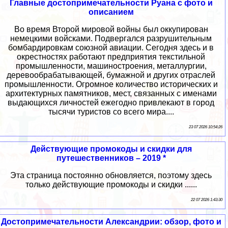
Главные достопримечательности Руана с фото и
описанием
Во время Второй мировой войны был оккупирован
немецкими войсками. Подвергался разрушительным
бомбардировкам союзной авиации. Сегодня здесь и в
окрестностях работают предприятия текстильной
промышленности, машиностроения, металлургии,
деревообрабатывающей, бумажной и других отраслей
промышленности. Огромное количество исторических и
архитектурных памятников, мест, связанных с именами
выдающихся личностей ежегодно привлекают в город
тысячи туристов со всего мира....
23 07 2026 10:54:26
Действующие промокоды и скидки для
путешественников – 2019 *
Эта страница постоянно обновляется, поэтому здесь
только действующие промокоды и скидки ......
22 07 2026 1:43:30
Достопримечательности Александрии: обзор, фото и