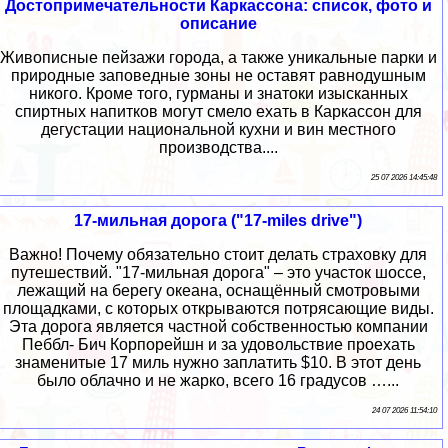
Достопримечательности Каркассона: список, фото и
описание
Живописные пейзажи города, а также уникальные парки и
природные заповедные зоны не оставят равнодушным
никого. Кроме того, гурманы и знатоки изысканных
спиртных напитков могут смело ехать в Каркассон для
дегустации национальной кухни и вин местного
производства....
25 07 2026 14:45:48
17-мильная дорога ("17-miles drive")
Важно! Почему обязательно стоит делать страховку для
путешествий. "17-мильная дорога" – это участок шоссе,
лежащий на берегу океана, оснащённый смотровыми
площадками, с которых открываются потрясающие виды.
Эта дорога является частной собственностью компании
Пеббл- Бич Корпорейшн и за удовольствие проехать
знаменитые 17 миль нужно заплатить $10. В этот день
было облачно и не жарко, всего 16 градусов …...
24 07 2026 11:54:10