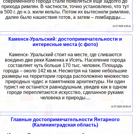
современного города стали появляться еще задолго до
прихода римлян. В частности, точно установлено, что тут
в 500 г. до н.э. жили кельты. Потом их вытеснили римляне,
далее было нашествие готов, а затем – ломбардцы....
13 07 2026 4:25:11
Каменск-Уральский: достопримечательности и
интересные места (с фото)
Каменск- Уральский стоит на месте, где сливаются
воедино две реки Каменка и Исеть. Население города
составляет чуть больше 170 тыс. человек. Площадь
города – около 142 кв.м. Несмотря на такие небольшие
размеры на территории города расположено множество
природных чудес и памятников архитектуры. Ни один
турист не останется равнодушным, увидев как в одном
городе переплетаются искусство, сделанное руками
человека и природы....
12 07 2026 20:50:14
Главные достопримечательности Янтарного
(Калининградская область)