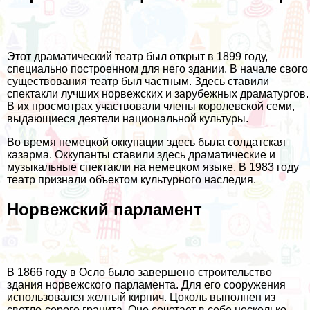
Этот драматический театр был открыт в 1899 году,
специально построенном для него здании. В начале свого
существования театр был частным. Здесь ставили
спектакли лучших норвежских и зарубежных драматургов.
В их просмотрах участвовали члены королевской семи,
выдающиеся деятели национальной культуры.
Во время немецкой оккупации здесь была солдатская
казарма. Оккупанты ставили здесь драматические и
музыкальные спектакли на немецком языке. В 1983 году
театр признали объектом культурного наследия.
Норвежский парламент
В 1866 году в Осло было завершено строительство
здания норвежского парламента. Для его сооружения
использовался желтый кирпич. Цоколь выполнен из
светло-серого гранита. Оно сочетает в себе несколько