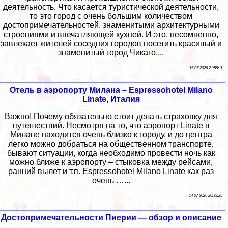
деятельность. Что касается туристической деятельности,
то это город с очень большим количеством
достопримечательностей, знаменитыми архитектурными
строениями и впечатляющей кухней. И это, несомненно,
завлекает жителей соседних городов посетить красивый и
знаменитый город Чикаго....
15 07 2026 21:58:11
Отель в аэропорту Милана – Espressohotel Milano
Linate, Италия
Важно! Почему обязательно стоит делать страховку для
путешествий. Несмотря на то, что аэропорт Linate в
Милане находится очень близко к городу, и до центра
легко можно добраться на общественном транспорте,
бывают ситуации, когда необходимо провести ночь как
можно ближе к аэропорту – стыковка между рейсами,
ранний вылет и т.п. Espressohotel Milano Linate как раз
очень …...
14 07 2026 20:39:25
Достопримечательности Пиерии — обзор и описание