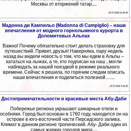
Москвы от вторжений татар....
25 07 2026 21:56:40
Мадонна ди Кампильо (Madonna di Campiglio) – наши
впечатления от модного горнолыжного курорта в
Доломитовых Альпах
Важно! Почему обязательно стоит делать страховку для
путешествий. Привет, друзья! Наверняка, пару недель
назад вы видели новость о том, что мы едем в Альпы –
кататься на лыжах, а те, кто подписан на наш , могли
наблюдать за нашей поездкой в режиме реального
времени. Сейчас я решила, по горячим следам описать
наши впечатления и поделиться полезной …...
24 07 2026 7:44:30
Достопримечательности и красивые места Абу-Даби
Побережье региона украшают шикарные отели и
особняки. Город был основан в 1760 году, находится он на
острове в юго-восточной части Персидского залива.
Климат в данном регионе тропический. Абу- Даби один из
самых жарких городов мира....