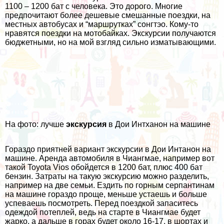
1100 – 1200 бат с человека. Это дорого. Многие
предпочитают более дешевые смешанные поездки, на
местных автобусах и “маршрутках” сонгтэо. Кому-то
нравятся
поездки на мотобайках
. Экскурсии получаются
бюджетными, но на мой взгляд сильно изматывающими.
На фото: лучше
экскурсия
в Дои Интханон на машине
Гораздо приятней вариант экскурсии в Дои Интанон на
машине.
Аренда автомобиля в Чиангмае
, например вот
такой Toyota Vios обойдется в 1200 бат, плюс 400 бат
бензин. Затраты на такую экскурсию можно разделить,
например на две семьи. Ездить по
горным серпантинам
на машине гораздо проще, меньше устаешь и больше
успеваешь посмотреть. Перед поездкой запаситесь
одеждой потеплей, ведь на старте в Чиангмае будет
жарко, а дальше в горах будет около 16-17, в шортах и