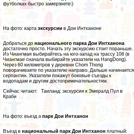
футболках быстро замерзнете:)
На фото: карта
экскурсии
в Дои Интханоне
Добраться до
национального парка Дои Интханона
достаточно просто. Начать эту
экскурсию
стоит пораньше.
Из Чиангмая выбирайтесь на юго-запад на трассу 108 (в
Чиангмае сначала выбирайте указатели на HangDong).
Через 60 километров у деревни Chom Thong
поворачиваете по указателю направо. Дальше начинается
серпантин. Указатели покажут боковые съезды к
водопадам и другим достопримечательностям.
Сейчас читают:
Таиланд: экскурсия к Эмералд Пул в
Краби
На фото: въезд а
парк Дои Интханон
Въезд в
национальный парк Дои Интханон
платный: