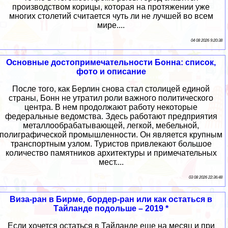
производством корицы, которая на протяжении уже
многих столетий считается чуть ли не лучшей во всем
мире....
04 08 2026 9:20:38
Основные достопримечательности Бонна: список,
фото и описание
После того, как Берлин снова стал столицей единой
страны, Бонн не утратил роли важного политического
центра. В нем продолжают работу некоторые
федеральные ведомства. Здесь работают предприятия
металлообрабатывающей, легкой, мебельной,
полиграфической промышленности. Он является крупным
транспортным узлом. Туристов привлекают большое
количество памятников архитектуры и примечательных
мест....
03 08 2026 22:36:48
Виза-ран в Бирме, бордер-ран или как остаться в
Тайланде подольше – 2019 *
Если хочется остаться в Тайланде еще на месяц и при