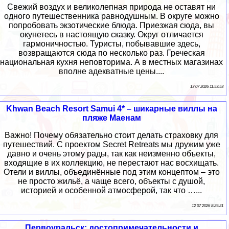
Свежий воздух и великолепная природа не оставят ни
одного путешественника равнодушным. В округе можно
попробовать экзотические блюда. Приезжая сюда, вы
окунетесь в настоящую сказку. Округ отличается
гармоничностью. Туристы, побывавшие здесь,
возвращаются сюда по несколько раз. Греческая
национальная кухня неповторима. А в местных магазинах
вполне адекватные цены....
13 07 2026 11:53:53
Khwan Beach Resort Samui 4* – шикарные виллы на
пляже Маенам
Важно! Почему обязательно стоит делать страховку для
путешествий. С проектом Secret Retreats мы дружим уже
давно и очень этому рады, так как неизменно объекты,
входящие в их коллекцию, не перестают нас восхищать.
Отели и виллы, объединённые под этим концептом – это
не просто жильё, а чаще всего, объекты с душой,
историей и особенной атмосферой, так что …...
12 07 2026 8:29:21
Первоуральск: достопримечательности и