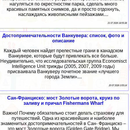
нагуляться по окрестностям парка, сделать много
красивых памятных снимков, да и просто отдохнуть,
наслаждаясь живописными пейзажами....
21 07 2026 18:55:38
Достопримечательности Ванкувера: список, фото и
описание
Каждый человек найдет прелестные грани в канадском
Ванкувере, которые будут привлекать все больше.
Неудивительно, что исследовательская группа Economisct
Intelligence Unit трижды (2005, 2007, 2009 годы)
присваивала Ванкуверу почетное звание «лучшего
города Земли»....
20 07 2026 3:55:14
Сан-Франциско: мост Золотые ворота, круиз по
заливу и причал Fishermans Wharf
Важно! Почему обязательно стоит делать страховку для
путешествий. Одна из красивейших и наиболее
знаменитых достопримечательностей в Сан- Франциско –
это мост Золотоые ворота (Golden Gate Bridge). Мы