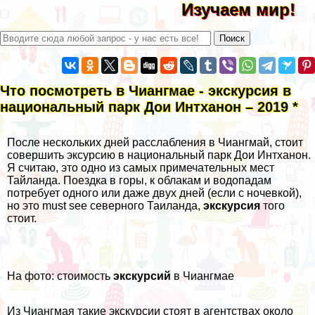
Изучаем мир!
Что посмотреть в Чиангмае - экскурсия в
национальный парк Дои Интханон – 2019 *
После нескольких дней расслабления в Чиангмай, стоит
совершить эксурсию в национальный парк Дои Интханон.
Я считаю, это одно из самых примечательных мест
Тайланда
. Поездка в горы, к облакам и водопадам
потребует одного или даже двух дней (если с ночевкой),
но это must see северного Таиланда,
экскурсия
того
стоит.
На фото: стоимость
экскурсий
в Чиангмае
Из Чиангмая такие экскурсии стоят в агентствах около