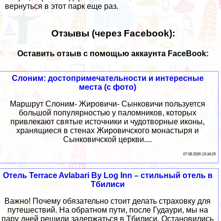
вернуться в этот парк еще раз.
Отзывы (через Facebook):
Оставить отзыв с помощью аккаунта FaceBook:
Слоним: достопримечательности и интересные
места (с фото)
Маршрут Слоним- Жировичи- Сынковичи пользуется
большой популярностью у паломников, которых
привлекают святые источники и чудотворные иконы,
хранящиеся в стенах Жировичского монастыря и
Сынковичской церкви....
07 08 2026 19:34:29
Отель Terrace Avlabari By Log Inn – стильный отель в
Тбилиси
Важно! Почему обязательно стоит делать страховку для
путешествий. На обратном пути, после Гудаури, мы на
пару дней решили задержаться в Тбилиси. Остановились