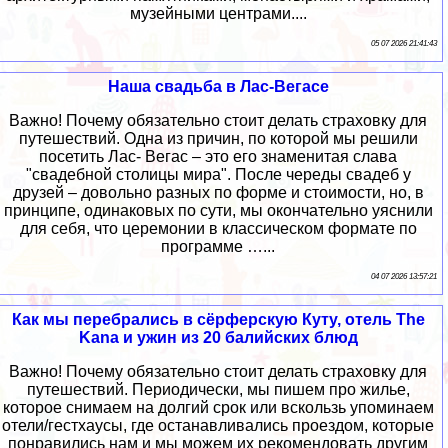
музейными центрами....
05 07 2026 21:41:43
Наша свадьба в Лас-Вегасе
Важно! Почему обязательно стоит делать страховку для
путешествий. Одна из причин, по которой мы решили
посетить Лас- Вегас – это его знаменитая слава
"свадебной столицы мира". После череды свадеб у
друзей – довольно разных по форме и стоимости, но, в
принципе, одинаковых по сути, мы окончательно уяснили
для себя, что церемонии в классическом формате по
программе …...
04 07 2026 13:57:21
Как мы перебрались в сёрферскую Куту, отель The
Kana и ужин из 20 балийских блюд
Важно! Почему обязательно стоит делать страховку для
путешествий. Периодически, мы пишем про жилье,
которое снимаем на долгий срок или вскользь упоминаем
отели/гестхаусы, где останавливались проездом, которые
понравились нам и мы можем их рекомендовать другим