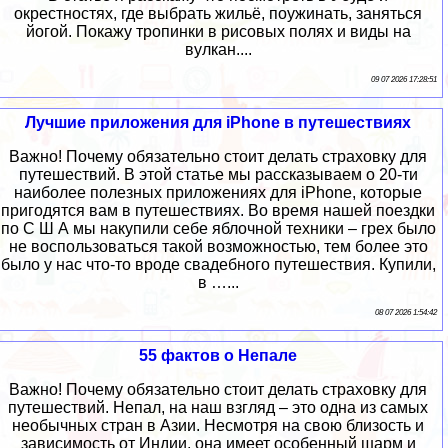
окрестностях, где выбрать жильё, поужинать, заняться
йогой. Покажу тропинки в рисовых полях и виды на
вулкан....
09 07 2026 17:28:51
Лучшие приложения для iPhone в путешествиях
Важно! Почему обязательно стоит делать страховку для
путешествий. В этой статье мы рассказываем о 20-ти
наиболее полезных приложениях для iPhone, которые
пригодятся вам в путешествиях. Во время нашей поездки
по С Ш А мы накупили себе яблочной техники – грех было
не воспользоваться такой возможностью, тем более это
было у нас что-то вроде свадебного путешествия. Купили,
в …...
08 07 2026 1:54:42
55 фактов о Непале
Важно! Почему обязательно стоит делать страховку для
путешествий. Непал, на наш взгляд – это одна из самых
необычных стран в Азии. Несмотря на свою близость и
зависимость от Индии, она имеет особенный шарм и