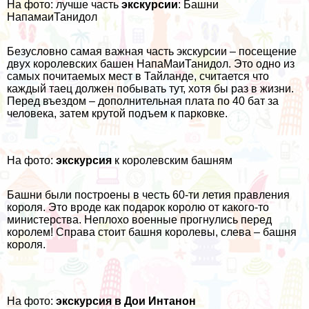
На фото: лучше часть
экскурсии
: Башни
НапамаиТанидол
Безусловно самая важная часть экскурсии – посещение
двух королевских башен НапаМаиТанидол. Это одно из
самых почитаемых мест в Тайланде, считается что
каждый таец должен побывать тут, хотя бы раз в жизни.
Перед въездом – дополнительная плата по 40 бат за
человека, затем крутой подъем к парковке.
На фото:
экскурсия
к королевским башням
Башни были построены в честь 60-ти летия правления
короля. Это вроде как подарок королю от какого-то
министерства. Неплохо военные прогнулись перед
королем! Справа стоит башня королевы, слева – башня
короля.
На фото:
экскурсия в Дои Интанон