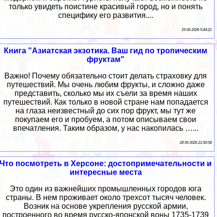
только увидеть поистине красивый город, но и понять
специфику его развития....
29 06 2026 5:44:21
Книга "Азиатская экзотика. Ваш гид по тропическим
фруктам"
Важно! Почему обязательно стоит делать страховку для
путешествий. Мы очень любим фрукты, и сложно даже
представить, сколько мы их съели за время наших
путешествий. Как только в новой стране нам попадается
на глаза неизвестный до сих пор фрукт, мы тут же
покупаем его и пробуем, а потом описываем свои
впечатления. Таким образом, у нас накопилась …...
28 06 2026 21:50:58
Что посмотреть в Херсоне: достопримечательности и
интересные места
Это один из важнейших промышленных городов юга
страны. В нем проживает около трехсот тысяч человек.
Возник на основе укрепления русской армии,
построенного во время русско-японской воны 1735-1739