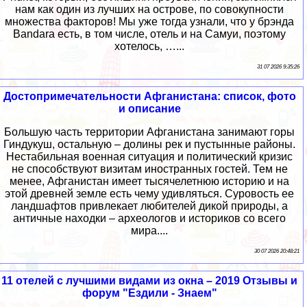
нам как один из лучших на острове, по совокупности
множества факторов! Мы уже тогда узнали, что у брэнда
Bandara есть, в том числе, отель и на Самуи, поэтому
хотелось, …...
31 07 2026 9:35:26
Достопримечательности Афганистана: список, фото
и описание
Большую часть территории Афганистана занимают горы
Гиндукуш, остальную – долины рек и пустынные районы.
Нестабильная военная ситуация и политический кризис
не способствуют визитам иностранных гостей. Тем не
менее, Афганистан имеет тысячелетнюю историю и на
этой древней земле есть чему удивляться. Суровость ее
ландшафтов привлекает любителей дикой природы, а
античные находки – археологов и историков со всего
мира....
30 07 2026 20:48:21
11 отелей с лучшими видами из окна – 2019 Отзывы и
форум "Ездили - Знаем"