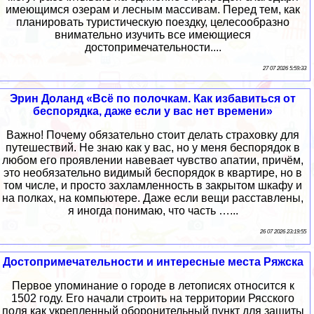
имеющимся озерам и лесным массивам. Перед тем, как
планировать туристическую поездку, целесообразно
внимательно изучить все имеющиеся
достопримечательности....
27 07 2026 5:59:33
Эрин Доланд «Всё по полочкам. Как избавиться от
беспорядка, даже если у вас нет времени»
Важно! Почему обязательно стоит делать страховку для
путешествий. Не знаю как у вас, но у меня беспорядок в
любом его проявлении навевает чувство апатии, причём,
это необязательно видимый беспорядок в квартире, но в
том числе, и просто захламленность в закрытом шкафу и
на полках, на компьютере. Даже если вещи расставлены,
я иногда понимаю, что часть …...
26 07 2026 23:19:55
Достопримечательности и интересные места Ряжска
Первое упоминание о городе в летописях относится к
1502 году. Его начали строить на территории Рясского
поля как укрепленный оборонительный пункт для защиты