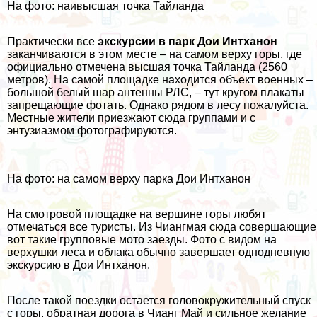
На фото: наивысшая точка Тайланда
Практически все
экскурсии в парк Дои Интханон
заканчиваются в этом месте – на самом верху горы, где
официально отмечена высшая точка Тайланда (2560
метров). На самой площадке находится объект военных –
большой белый шар антенны РЛС, – тут кругом плакаты
запрещающие фотать. Однако рядом в лесу пожалуйста.
Местные жители приезжают сюда группами и с
энтузиазмом фотографируются.
На фото: на самом верху парка Дои Интханон
На смотровой площадке на вершине горы любят
отмечаться все туристы. Из Чиангмая сюда совершающие
вот такие групповые
мото
заезды. Фото с видом на
верхушки леса и облака обычно завершает однодневную
экскурсию в Дои Интханон.
После такой поездки остается головокружительный спуск
с горы, обратная дорога в
Чианг Май
и сильное желание