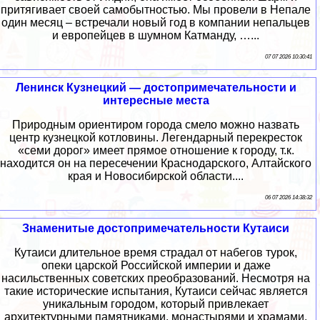
притягивает своей самобытностью. Мы провели в Непале
один месяц – встречали новый год в компании непальцев
и европейцев в шумном Катманду, …...
07 07 2026 10:30:41
Ленинск Кузнецкий — достопримечательности и
интересные места
Природным ориентиром города смело можно назвать
центр кузнецкой котловины. Легендарный перекресток
«семи дорог» имеет прямое отношение к городу, т.к.
находится он на пересечении Краснодарского, Алтайского
края и Новосибирской области....
06 07 2026 14:38:32
Знаменитые достопримечательности Кутаиси
Кутаиси длительное время страдал от набегов турок,
опеки царской Российской империи и даже
насильственных советских преобразований. Несмотря на
такие исторические испытания, Кутаиси сейчас является
уникальным городом, который привлекает
архитектурными памятниками, монастырями и храмами,