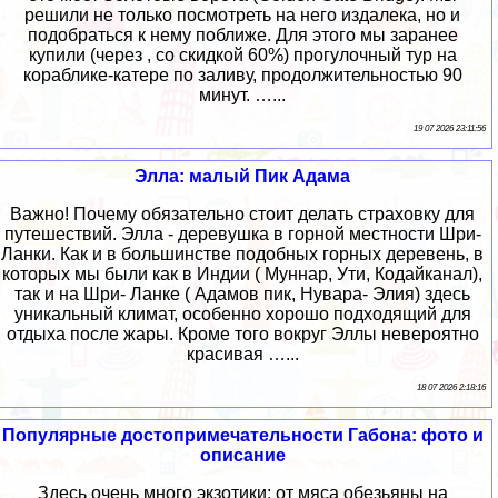
решили не только посмотреть на него издалека, но и
подобраться к нему поближе. Для этого мы заранее
купили (через , со скидкой 60%) прогулочный тур на
кораблике-катере по заливу, продолжительностью 90
минут. …...
19 07 2026 23:11:56
Элла: малый Пик Адама
Важно! Почему обязательно стоит делать страховку для
путешествий. Элла - деревушка в горной местности Шри-
Ланки. Как и в большинстве подобных горных деревень, в
которых мы были как в Индии ( Муннар, Ути, Кодайканал),
так и на Шри- Ланке ( Адамов пик, Нувара- Элия) здесь
уникальный климат, особенно хорошо подходящий для
отдыха после жары. Кроме того вокруг Эллы невероятно
красивая …...
18 07 2026 2:18:16
Популярные достопримечательности Габона: фото и
описание
Здесь очень много экзотики: от мяса обезьяны на