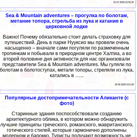
01 07 2026 22:55:35
Sea & Mountain adventures – прогулка по болотам,
метание топора, стрельба из лука и катание в
церковной лодке
Важно! Почему обязательно стоит делать страховку для
путешествий. День в парке Нууксио мы провели очень
насыщенно – вначале сами погуляли по размеченным
тропинкам и побывали в природном центре Халтиа, а во
второй половине дня активности для нас организовали
представители Sea & Mountain adventures. Мы гуляли по
болотам в болотоступах, метали топоры, стреляли из лука,
катались в …...
30 06 2026 0:21:28
Популярные достопримечательности Аликанте (с
фото)
Старинные здания поспособствовали созданию
архитектурного облика, в котором можно обнаружить
лучшие принципы греческого, романского, мавританского,
готического стилей, которые гармонично дополнены
модерном и барокко. Туристы получают возможность не