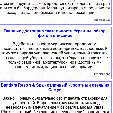
этом не нарушить закон, придется ехать и делать виза-ран
или хотя бы бордер-ран. Маршрут визарана определяется
исходя из вашего бюджета и места проживания ......
02 08 2026 19:55:17
Главные достопримечательности Украины: обзор,
фото и описание
В действительности украинские города могут
похвастаться достойными достопримечательностями. К
тому же природа удивляет своей удивительной красотой,
позволяющей убедиться в том, что Украина славится не
только старинной архитектурой, но и достойными
заповедниками, национальными парками....
01 08 2026 18:20:45
Bandara Resort & Spa - отличный курортный отель на
Самуи
Важно! Почему обязательно стоит делать страховку для
путешествий. В прошлом году мы остались под
невероятным впечатлением от отеля Bandara Villas,
Phuket, который, без лишних преувеличений, запомнился