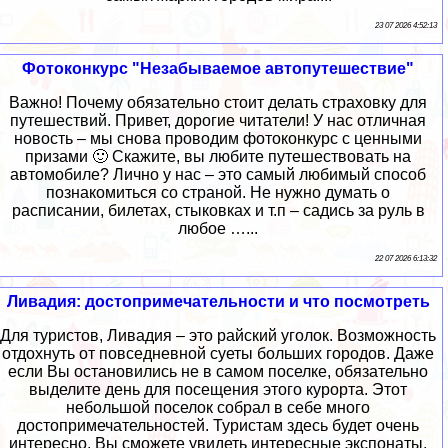
23 07 2026 4:52:13
Фотоконкурс "Незабываемое автопутешествие"
Важно! Почему обязательно стоит делать страховку для
путешествий. Привет, дорогие читатели! У нас отличная
новость – мы снова проводим фотоконкурс с ценными
призами 🙂 Скажите, вы любите путешествовать на
автомобиле? Лично у нас – это самый любимый способ
познакомиться со страной. Не нужно думать о
расписании, билетах, стыковках и т.п – садись за руль в
любое …...
22 07 2026 6:13:32
Ливадия: достопримечательности и что посмотреть
Для туристов, Ливадия – это райский уголок. Возможность
отдохнуть от повседневной суеты больших городов. Даже
если Вы остановились не в самом поселке, обязательно
выделите день для посещения этого курорта. Этот
небольшой поселок собрал в себе много
достопримечательностей. Туристам здесь будет очень
интересно. Вы сможете увидеть интересные экспонаты,