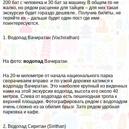
200 бат с человека и 30 бат за машину. В общем-то не
жалко, но рядом расценки для тайцев – для них такая
экскурсия будет гораздо дешевле.. Получив билеты, не
теряйте их – дальше будет один пост где ими
поинтересуются.
1. Водопад Вачиратан (Vachirathan)
На фото:
водопад
Вачиратан
На 20-м километре от начала национального парка
сворачиваем вправо и по узкой дорожке катимся к
водопаду Вачиратан. Это наиболее крупный из виденных
нами на этой экскурсии водопад, высота его около 40
метров. Слева от водопада есть пешеходная тропа к
верхней площадке. Фотографировать рядом с водопадом
очень сложно из-за обилия брызг. Зато рядом удобная
парковка и кафе.
2. Водопад Сиритан (Sirithan)