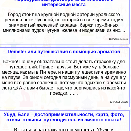
интересные места
Город стоит на крупной водной артерии уральского
региона реке Чусовой, по которой в свое время ходил
знаменитый железный караван, баржи гружённых
миллионами пудов чугуна, железа и изделиями из них....
11 07 2026 20:19:18
Demeter или путешествия с помощью ароматов
Важно! Почему обязательно стоит делать страховку для
путешествий. Привет, друзья! Вот уже чуть больше
месяца, как мы в Питере, и наши путешествия временно
на паузе. За окном сегодня пасмурный день, а на душе у
меня все равно солнечно, потому что вдыхаю я ароматы
лета 🙂 А с вами бывает так, что вернувшись из какой-то
поездки, …...
10 07 2026 2:12:28
Убуд, Бали – достопримечательности, карта, фото,
отели, отзывы, путеводитель из личного опыта!
В статье я расскажу что посмотреть в Убуде и