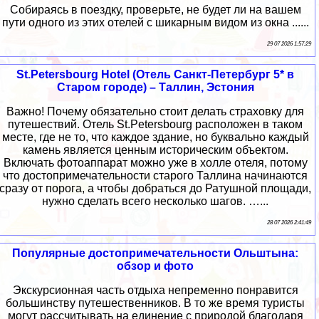
Собираясь в поездку, проверьте, не будет ли на вашем
пути одного из этих отелей с шикарным видом из окна ......
29 07 2026 1:57:29
St.Petersbourg Hotel (Отель Санкт-Петербург 5* в
Старом городе) – Таллин, Эстония
Важно! Почему обязательно стоит делать страховку для
путешествий. Отель St.Petersbourg расположен в таком
месте, где не то, что каждое здание, но буквально каждый
камень является ценным историческим объектом.
Включать фотоаппарат можно уже в холле отеля, потому
что достопримечательности старого Таллина начинаются
сразу от порога, а чтобы добраться до Ратушной площади,
нужно сделать всего несколько шагов. …...
28 07 2026 2:41:49
Популярные достопримечательности Ольштына:
обзор и фото
Экскурсионная часть отдыха непременно понравится
большинству путешественников. В то же время туристы
могут рассчитывать на единение с природой благодаря