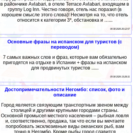
в райончике Avlabari, в отеле Terrace Avlabari, входящем в
группу Log Inn. Честно говоря, отель нас поразил (в
хорошем смысле этого слова)! Несмотря на то, что отель
относится к категории 3*, обстановка и …...
06 08 2026 20:12:57
Основные фразы на испанском для туристов (с
переводом)
7 самых важных слов и фраз, которые вам обязательно
пригодятся на отдыхе в Испании + фразы на испанском
для продвинутых туристов ......
05 08 2026 15:28:31
Достопримечательности Негомбо: список, фото и
описание
Город является связующим транспортным звеном между
столицей и другими крупными городами страны.
Основной промысел местного населения – рыбная ловля
и, соответственно, продажа, так что если вы мечтаете
попробовать эксклюзивные виды океанских рыб, вам
точно в Негомбо. Кроме рыбы город славится