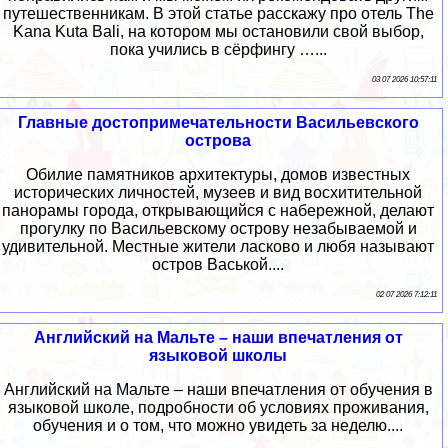
путешественникам. В этой статье расскажу про отель The
Kana Kuta Bali, на котором мы остановили свой выбор,
пока учились в сёрфингу …...
03 07 2026 10:57:11
Главные достопримечательности Васильевского
острова
Обилие памятников архитектуры, домов известных
исторических личностей, музеев и вид восхитительной
панорамы города, открывающийся с набережной, делают
прогулку по Васильевскому острову незабываемой и
удивительной. Местные жители ласково и любя называют
остров Васькой....
02 07 2026 7:12:11
Английский на Мальте – наши впечатления от
языковой школы
Английский на Мальте – наши впечатления от обучения в
языковой школе, подробности об условиях проживания,
обучения и о том, что можно увидеть за неделю....