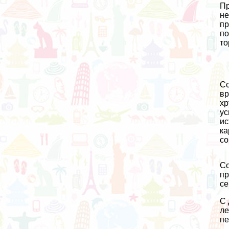
Пр
не
пр
по
то
Со
вр
хр
ус
ис
ка
со
Со
пр
се
С 
ле
пе