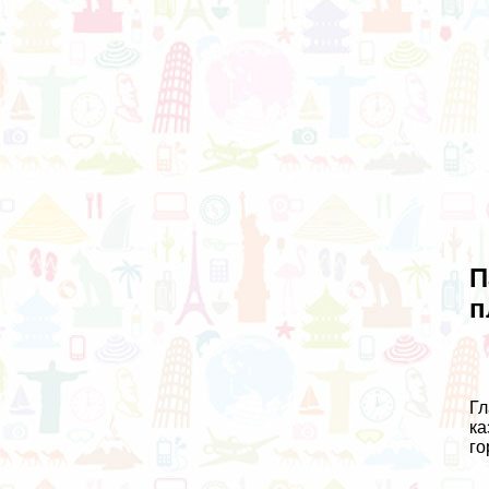
П
п
Гл
ка
го