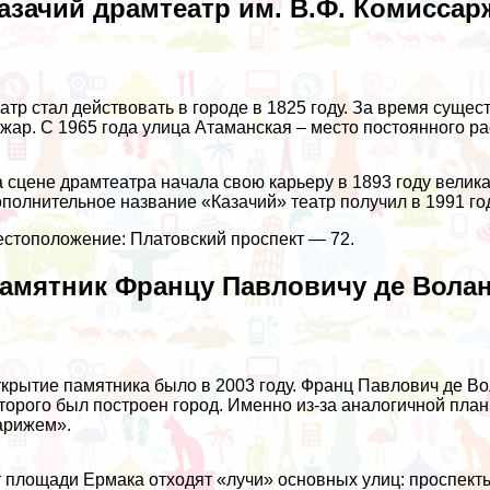
азачий драмтеатр им. В.Ф. Комиссар
атр стал действовать в городе в 1825 году. За время суще
жар. С 1965 года улица Атаманская – место постоянного р
 сцене драмтеатра начала свою карьеру в 1893 году велик
полнительное название «Казачий» театр получил в 1991 год
стоположение: Платовский проспект — 72.
амятник Францу Павловичу де Вола
крытие памятника было в 2003 году. Франц Павлович де Во
торого был построен город. Именно из-за аналогичной пл
арижем».
 площади Ермака отходят «лучи» основных улиц: проспект