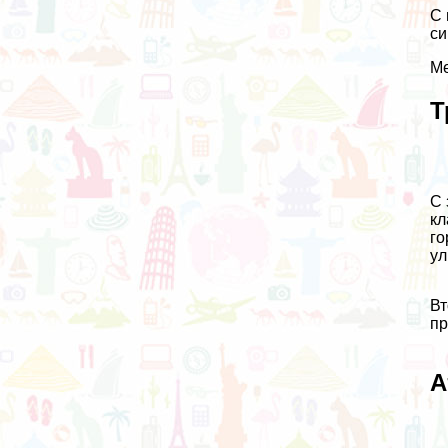
С 
си
Ме
Т
С 
кл
го
ул
Вт
пр
А