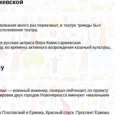
жевской
ствования много раз переезжал, в театре трижды был
асположения театра.
ая русская актриса Вера Комиссаржевская.
у, во времена активного возрождения казачьей культуры.
ну
лан — военный инженер, генерал-лейтенант, по проекту
анировки двух городов Новочеркасск именуют «маленьким
ы Платовский и Ермака, Красный спуск. Проспект Ермака