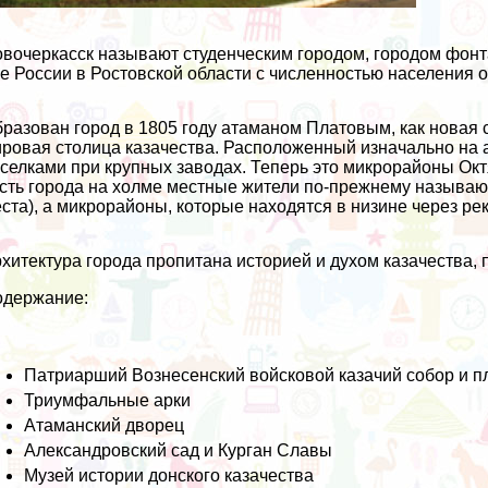
вочеркасск называют студенческим городом, городом фонт
е России в Ростовской области с численностью населения о
разован город в 1805 году атаманом Платовым, как новая с
ровая столица казачества. Расположенный изначально на 
селками при крупных заводах. Теперь это микрорайоны Окт
сть города на холме местные жители по-прежнему называют
ста), а микрорайоны, которые находятся в низине через рек
хитектура города пропитана историей и духом казачества, 
одержание:
Патриарший Вознесенский войсковой казачий собор и 
Триумфальные арки
Атаманский дворец
Александровский сад и Курган Славы
Музей истории донского казачества