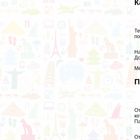
К
Те
по
На
До
Ме
П
От
ко
П
От