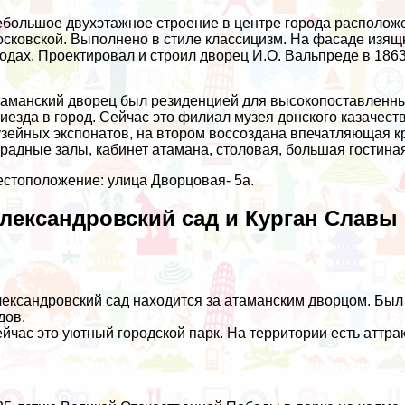
большое двухэтажное строение в центре города расположе
сковской. Выполнено в стиле классицизм. На фасаде изящ
одах. Проектировал и строил дворец И.О. Вальпреде в 1863
аманский дворец был резиденцией для высокопоставленных
иезда в город. Сейчас это филиал музея донского казачес
зейных экспонатов, на втором воссоздана впечатляющая кр
радные залы, кабинет атамана, столовая, большая гостина
стоположение: улица Дворцовая- 5а.
лександровский сад и Курган Славы
ександровский сад находится за атаманским дворцом. Был
дов.
йчас это уютный городской парк. На территории есть аттра