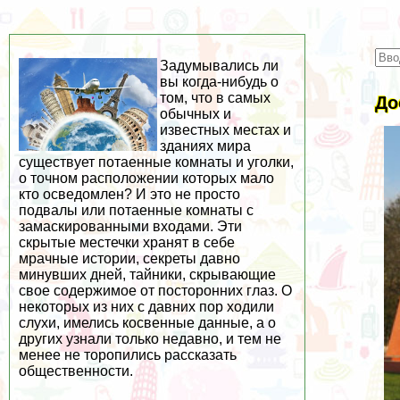
Задумывались ли
вы когда-нибудь о
том, что в самых
До
обычных и
известных местах и
зданиях мира
существует потаенные комнаты и уголки,
о точном расположении которых мало
кто осведомлен? И это не просто
подвалы или потаенные комнаты с
замаскированными входами. Эти
скрытые местечки хранят в себе
мрачные истории, секреты давно
минувших дней, тайники, скрывающие
свое содержимое от посторонних глаз. О
некоторых из них с давних пор ходили
слухи, имелись косвенные данные, а о
других узнали только недавно, и тем не
менее не торопились рассказать
общественности.