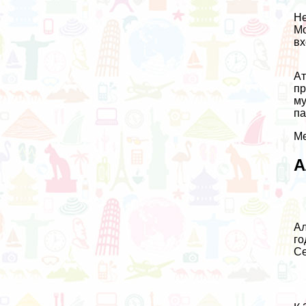
Не
Мо
вх
Ат
пр
му
па
Ме
А
Ал
го
Се