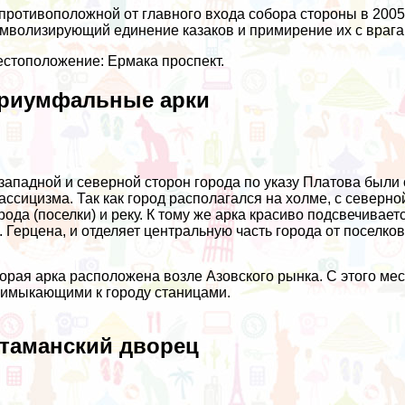
противоположной от главного входа собора стороны в 2005г
мволизирующий единение казаков и примирение их с врага
стоположение: Ермака проспект.
риумфальные арки
западной и северной сторон города по указу Платова были
ассицизма. Так как город располагался на холме, с северн
рода (поселки) и реку. К тому же арка красиво подсвечивае
. Герцена, и отделяет центральную часть города от поселков
орая арка расположена возле Азовского рынка. С этого м
имыкающими к городу станицами.
таманский дворец