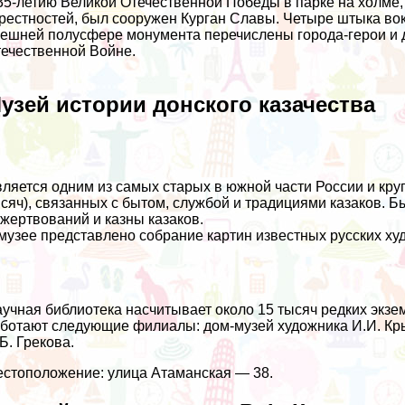
35-летию Великой Отечественной Победы в парке на холме
рестностей, был сооружен Курган Славы. Четыре штыка вок
ешней полусфере монумента перечислены города-герои и д
ечественной Войне.
узей истории донского казачества
ляется одним из самых старых в южной части России и круп
сяч), связанных с бытом, службой и традициями казаков. Б
жертвований и казны казаков.
музее представлено собрание картин известных русских ху
учная библиотека насчитывает около 15 тысяч редких экзе
ботают следующие филиалы: дом-музей художника И.И. Кры
Б. Грекова.
стоположение: улица Атаманская — 38.