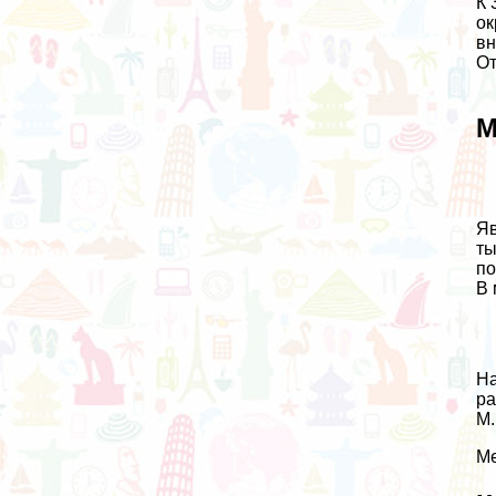
К 
ок
вн
От
М
Яв
ты
по
В 
На
ра
М.
Ме