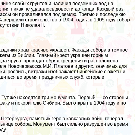
ичине слабых грунтов и наличия подземных вод на
ния никак не удавалось довести до конца. Каждый раз
массы он проваливался под землю. Третью и последнюю
авершили строительство в 1904 году, а в 1905 году собор
утствии Николая II.
аздники храм красиво украшен. Фасады собора в темное
жеты из Библии. Главный крест украшен горным
два яруса, проводят обряд крещения и расположена
ля Новочеркасска М.И. Платова и других, значимых для
ски, роспись, витражи изображают библейские сюжеты и
адиться во время праздничных служб, которые
Тут же находятся три монумента. Первый — со стороны
заку и покорителю Сибири. Был открыт в 1904 году и по
 Петербурга, памятник герою кавказских войн, генерал-
альнице собора. Монумент был сильно разрушен во время
ду.