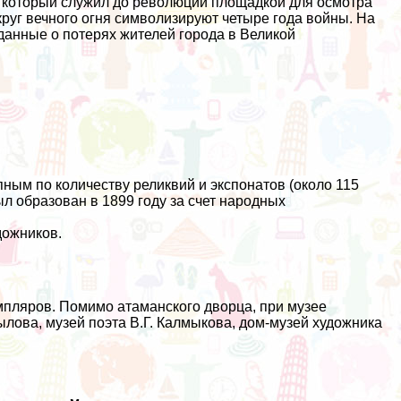
, который служил до революции площадкой для осмотра
руг вечного огня символизируют четыре года войны. На
анные о потерях жителей города в Великой
ным по количеству реликвий и экспонатов (около 115
ыл образован в 1899 году за счет народных
дожников.
мпляров. Помимо атаманского дворца, при музее
лова, музей поэта В.Г. Калмыкова, дом-музей художника