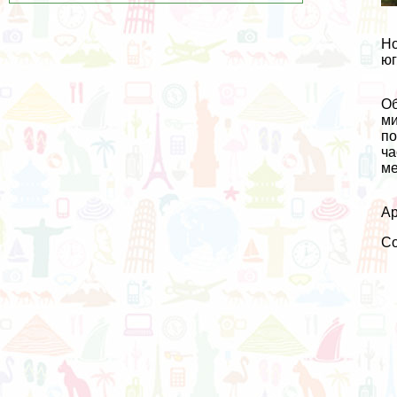
Но
юг
Об
ми
по
ча
ме
Ар
С