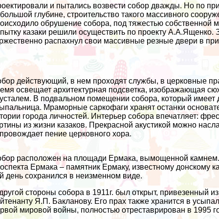
оектировали и пытались возвести собор дважды. Но по пр
большой глубине, строительство такого массивного сооруже
оисходило обрушение собора, под тяжестью собственной 
пытку казаки решили осуществить по проекту А.А.Ященко. З
ржественно распахнул свои массивные резные двери в прис
бор действующий, в нем проходят службы, в церковные пр
емя освещает архитектурная подсветка, изображающая сю
усталем. В подвальном помещении собора, который имеет 
ыпальница. Мраморные саркофаги хранят останки основате
тории города личностей. Интерьер собора впечатляет: фре
ртины из жизни казаков. Прекрасной акустикой можно насл
провождает пение церковного хора.
бор расположен на площади Ермака, вымощенной камнем. 
оспекта Ермака – памятник Ермаку, известному донскому ка
й день сохранился в неизменном виде.
другой стороны собора в 1911г. был открыт, привезенный из
йтенанту Я.П. Бакланову. Его прах также хранится в усып
рвой мировой войны, полностью отреставрирован в 1995 го