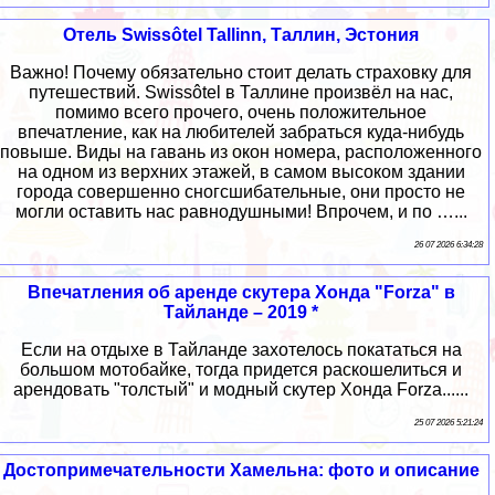
Отель Swissôtel Tallinn, Таллин, Эстония
Важно! Почему обязательно стоит делать страховку для
путешествий. Swissôtel в Таллине произвёл на нас,
помимо всего прочего, очень положительное
впечатление, как на любителей забраться куда-нибудь
повыше. Виды на гавань из окон номера, расположенного
на одном из верхних этажей, в самом высоком здании
города совершенно сногсшибательные, они просто не
могли оставить нас равнодушными! Впрочем, и по …...
26 07 2026 6:34:28
Впечатления об аренде скутера Хонда "Forza" в
Тайланде – 2019 *
Если на отдыхе в Тайланде захотелось покататься на
большом мотобайке, тогда придется раскошелиться и
арендовать "толстый" и модный скутер Хонда Forza......
25 07 2026 5:21:24
Достопримечательности Хамельна: фото и описание