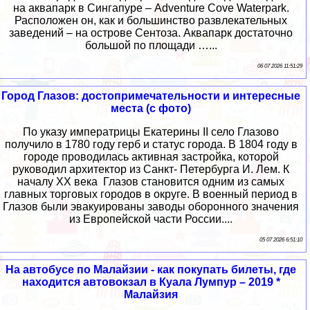
на аквапарк в Сингапуре – Adventure Cove Waterpark.
Расположен он, как и большинство развлекательных
заведений – на острове Сентоза. Аквапарк достаточно
большой по площади …...
06 07 2026 11:51:29
Город Глазов: достопримечательности и интересные
места (с фото)
По указу императрицы Екатерины II село Глазово
получило в 1780 году герб и статус города. В 1804 году в
городе проводилась активная застройка, которой
руководил архитектор из Санкт- Петербурга И. Лем. К
началу XX века Глазов становится одним из самых
главных торговых городов в округе. В военный период в
Глазов были эвакуированы заводы оборонного значения
из Европейской части России....
05 07 2026 6:51:10
На автобусе по Малайзии - как покупать билеты, где
находится автовокзал в Куала Лумпур – 2019 *
Малайзия