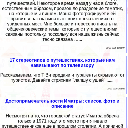
путешествий. Некоторое время назад у нас в блоге,
естественным образом, произошло разделение тематик,
на которые мы пишем. Маша фотографирует и ей
нравится рассказывать о своих впечатлениях от
увиденных мест. Мне больше интересено писать на
общечеловеческие темы, которые с путешествиями
связаны постольку, поскольку вся наша жизнь сейчас
тесно связана …...
20 07 2026 19:55:47
17 стереотипов о путешествиях, которые нам
навязывают по телевизору
Рассказываем, что Т В-передачи и турагенты скрывают от
туристов. Давайте стряхнем "лапшу с ушей" ......
19 07 2026 3:41:34
Достопримечательности Иматры: список, фото и
описание
Несмотря на то, что городской статус Иматра обрела
только в 1971 году, это место притягивало
путешественников еще в прошлом столетии. А причиной