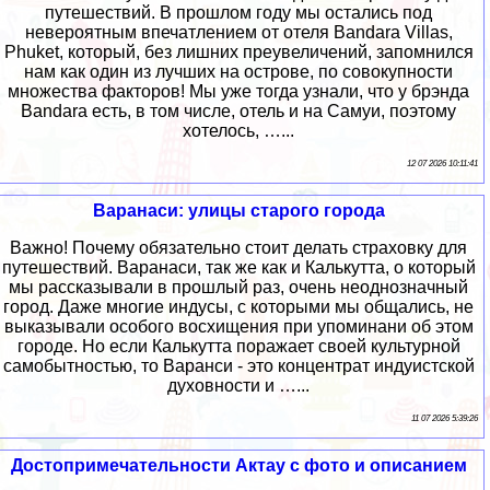
путешествий. В прошлом году мы остались под
невероятным впечатлением от отеля Bandara Villas,
Phuket, который, без лишних преувеличений, запомнился
нам как один из лучших на острове, по совокупности
множества факторов! Мы уже тогда узнали, что у брэнда
Bandara есть, в том числе, отель и на Самуи, поэтому
хотелось, …...
12 07 2026 10:11:41
Варанаси: улицы старого города
Важно! Почему обязательно стоит делать страховку для
путешествий. Варанаси, так же как и Калькутта, о который
мы рассказывали в прошлый раз, очень неоднозначный
город. Даже многие индусы, с которыми мы общались, не
выказывали особого восхищения при упоминани об этом
городе. Но если Калькутта поражает своей культурной
самобытностью, то Варанси - это концентрат индуистской
духовности и …...
11 07 2026 5:39:26
Достопримечательности Актау с фото и описанием