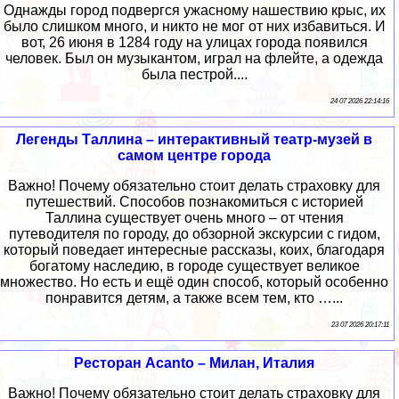
Однажды город подвергся ужасному нашествию крыс, их
было слишком много, и никто не мог от них избавиться. И
вот, 26 июня в 1284 году на улицах города появился
человек. Был он музыкантом, играл на флейте, а одежда
была пестрой....
24 07 2026 22:14:16
Легенды Таллина – интерактивный театр-музей в
самом центре города
Важно! Почему обязательно стоит делать страховку для
путешествий. Способов познакомиться с историей
Таллина существует очень много – от чтения
путеводителя по городу, до обзорной экскурсии с гидом,
который поведает интересные рассказы, коих, благодаря
богатому наследию, в городе существует великое
множество. Но есть и ещё один способ, который особенно
понравится детям, а также всем тем, кто …...
23 07 2026 20:17:11
Ресторан Acanto – Милан, Италия
Важно! Почему обязательно стоит делать страховку для