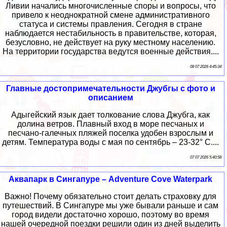
Ливии начались многочисленные споры и вопросы, что
привело к неоднократной смене административного
статуса и системы правления. Сегодня в стране
наблюдается нестабильность в правительстве, которая,
безусловно, не действует на руку местному населению.
На территории государства ведутся военные действия....
08 07 2026 4:45:34
Главные достопримечательности Джубгы с фото и
описанием
Адыгейский язык дает толкование слова Джубга, как
долина ветров. Плавный вход в море песчаных и
песчано-галечных пляжей поселка удобен взрослым и
детям. Температура воды с мая по сентябрь – 23-32° С....
07 07 2026 5:40:58
Аквапарк в Сингапуре – Adventure Cove Waterpark
Важно! Почему обязательно стоит делать страховку для
путешествий. В Сингапуре мы уже бывали раньше и сам
город видели достаточно хорошо, поэтому во время
нашей очередной поездки решили один из дней выделить