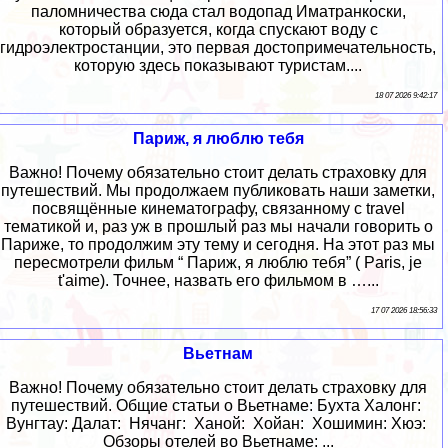
паломничества сюда стал водопад Иматранкоски,
который образуется, когда спускают воду с
гидроэлектростанции, это первая достопримечательность,
которую здесь показывают туристам....
18 07 2026 9:42:17
Париж, я люблю тебя
Важно! Почему обязательно стоит делать страховку для
путешествий. Мы продолжаем публиковать наши заметки,
посвящённые кинематографу, связанному с travel
тематикой и, раз уж в прошлый раз мы начали говорить о
Париже, то продолжим эту тему и сегодня. На этот раз мы
пересмотрели фильм “ Париж, я люблю тебя” ( Paris, je
t'aime). Точнее, назвать его фильмом в …...
17 07 2026 18:56:33
Вьетнам
Важно! Почему обязательно стоит делать страховку для
путешествий. Общие статьи о Вьетнаме: Бухта Халонг:
Вунгтау: Далат: Нячанг: Ханой: Хойан: Хошимин: Хюэ:
Обзоры отелей во Вьетнаме: ...