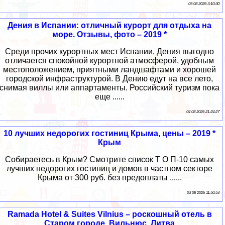
05 08 2026 3:10:30
Дения в Испании: отличный курорт для отдыха на
море. Отзывы, фото – 2019 *
Среди прочих курортных мест Испании, Дения выгодно
отличается спокойной курортной атмосферой, удобным
местоположением, приятными ландшафтами и хорошей
городской инфраструктурой. В Дению едут на все лето,
снимая виллы или аппартаменты. Российский туризм пока
еще ......
04 08 2026 21:24:27
10 лучших недорогих гостиниц Крыма, цены – 2019 *
Крым
Собираетесь в Крым? Смотрите список Т О П-10 самых
лучших недорогих гостиниц и домов в частном секторе
Крыма от 300 руб. без предоплаты ......
03 08 2026 11:50:53
Ramada Hotel & Suites Vilnius – роскошный отель в
Старом городе, Вильнюс, Литва