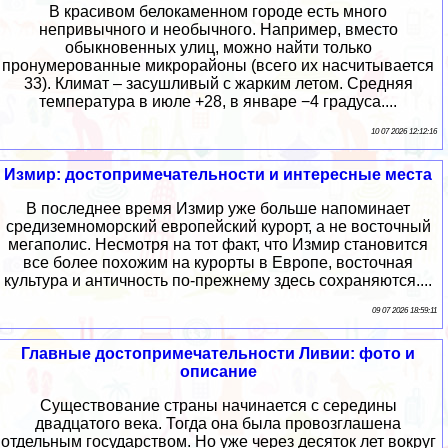
В красивом белокаменном городе есть много
непривычного и необычного. Например, вместо
обыкновенных улиц, можно найти только
пронумерованные микрорайоны (всего их насчитывается
33). Климат – засушливый с жарким летом. Средняя
температура в июле +28, в январе −4 градуса....
10 07 2026 12:12:16
Измир: достопримечательности и интересные места
В последнее время Измир уже больше напоминает
средиземноморский европейский курорт, а не восточный
мегаполис. Несмотря на тот факт, что Измир становится
все более похожим на курорты в Европе, восточная
культура и античность по-прежнему здесь сохраняются....
09 07 2026 18:59:11
Главные достопримечательности Ливии: фото и
описание
Существование страны начинается с середины
двадцатого века. Тогда она была провозглашена
отдельным государством. Но уже через десяток лет вокруг