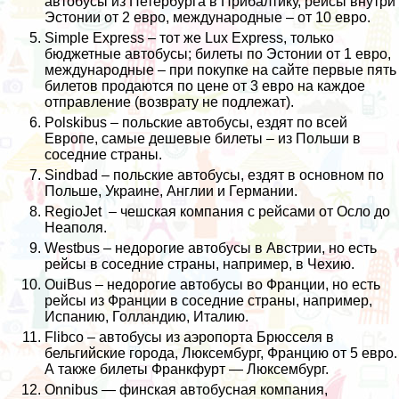
автобусы из Петербурга в Прибалтику, рейсы внутри
Эстонии от 2 евро, международные – от 10 евро.
Simple Express
– тот же Lux Express, только
бюджетные автобусы; билеты по Эстонии от 1 евро,
международные – при покупке на сайте первые пять
билетов продаются по цене от 3 евро на каждое
отправление (возврату не подлежат).
Polskibus
– польские автобусы, ездят по всей
Европе, самые дешевые билеты – из Польши в
соседние страны.
Sindbad
– польские автобусы, ездят в основном по
Польше, Украине, Англии и Германии.
RegioJet
– чешская компания с рейсами от Осло до
Неаполя.
Westbus
– недорогие автобусы в Австрии, но есть
рейсы в соседние страны, например, в Чехию.
OuiBus
– недорогие автобусы во Франции, но есть
рейсы из Франции в соседние страны, например,
Испанию, Голландию, Италию.
Flibco
– автобусы из аэропорта Брюсселя в
бельгийские города, Люксембург, Францию от 5 евро.
А также билеты Франкфурт — Люксембург.
Onnibus
— финская автобусная компания,