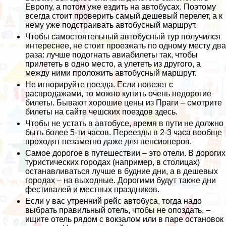
Европу, а потом уже ездить на автобусах. Поэтому
всегда стоит проверить самый дешевый перелет, а к
нему уже подстраивать автобусный маршрут.
Чтобы самостоятельный автобусный тур получился
интереснее, не стоит проезжать по одному месту два
раза: лучше подогнать авиабилеты так, чтобы
прилететь в одно место, а улететь из другого, а
между ними проложить автобусный маршрут.
Не игнорируйте поезда. Если повезет с
распродажами, то можно купить очень недорогие
билеты. Бывают хорошие цены из Праги – смотрите
билеты на сайте чешских поездов
здесь
.
Чтобы не устать в автобусе, время в пути не должно
быть более 5-ти часов. Переезды в 2-3 часа вообще
проходят незаметно даже для пенсионеров.
Самое дорогое в путешествии – это отели. В дорогих
туристических городах (например, в столицах)
останавливаться лучше в будние дни, а в дешевых
городах – на выходные. Дорогими будут также дни
фестивалей и местных праздников.
Если у вас утренний рейс автобуса, тогда надо
выбрать правильный отель, чтобы не опоздать, –
ищите отель рядом с вокзалом или в паре остановок