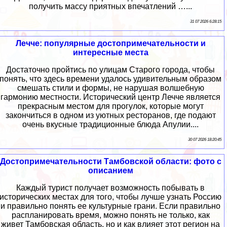
получить массу приятных впечатлений …...
31 07 2026 6:28:15
Лечче: популярные достопримечательности и
интересные места
Достаточно пройтись по улицам Старого города, чтобы
понять, что здесь времени удалось удивительным образом
смешать стили и формы, не нарушая волшебную
гармонию местности. Исторический центр Лечче является
прекрасным местом для прогулок, которые могут
закончиться в одном из уютных ресторанов, где подают
очень вкусные традиционные блюда Апулии....
30 07 2026 18:20:45
Достопримечательности Тамбовской области: фото с
описанием
Каждый турист получает возможность побывать в
исторических местах для того, чтобы лучше узнать Россию
и правильно понять ее культурные грани. Если правильно
распланировать время, можно понять не только, как
живет Тамбовская область, но и как влияет этот регион на