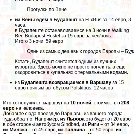
Прогулки по Вене
из Вены едем в Будапешт
на FlixBus за 14 евро, 3
часа.
в Будапеште останавливаемся на 3 ночи в
Walking
Bed Budapest Hostel
за 15 евро за чел/ночь.
Итого 3 ночи, 59 евро
Один из самых дешевых городов Европы – Бу
Кстати, Будапешт считается одним из лучших
курортов. Здесь можно не просто погулять, а еще
оздоровиться в купальнях с термальными водами.
из
Будапешта возвращаемся в Варшаву
за 15
евро ночным автобусом Polskibus, 12 часов
Итого: получился маршрут на
10 ночей
, стоимостью
208
евро
на человека.
Добавьте сюда проезд до Варшавы из вашего города
туда-обратно. Например,
из Львова
это будет от 20 евро
в обе стороны автобусом Sindbad,
из Риги
– от 34 евро,
из Минска
– от 45 евро,
из Таллина
– от 50 евро,
из