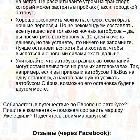
на метро. Не рассчитывайте утром на транспорт,
который может застрять в пробках (такси, городской
автобус).
Хорошо сэкономить можно на отелях, если брать
ночные переезды. Но не рекомендуем составлять
все путешествие только из ночных автобусов – да,
вы посмотрите всю Европу за 10 дней и очень
дешево, но так устанете, что ничего не запомните.
Лучше остановиться хотя бы в хостеле, чтобы
выспаться и с новыми силами ехать дальше.
Учитывайте, что автобусы разных автокомпаний
могут останавливаться на разных автовокзалах. Так,
например, если вы приехали автобусом FlixBus на
одну остановку, а наутро вам нужно уезжать
автобусом Ouibus, возможно его остановка будет в
другом месте.
Собираетесь в путешествие по Европе на автобусе?
Пишите в
комментах
– поможем составить маршрут.
Уже ездили?
Поделитесь
своим маршрутом!
Отзывы (через Facebook):