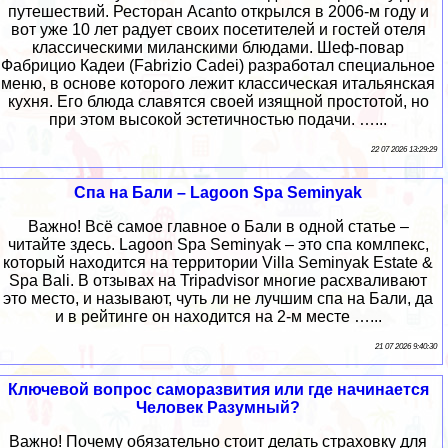
путешествий. Ресторан Acanto открылся в 2006-м году и
вот уже 10 лет радует своих посетителей и гостей отеля
классическими миланскими блюдами. Шеф-повар
Фабрицио Кадеи (Fabrizio Cadei) разработал специальное
меню, в основе которого лежит классическая итальянская
кухня. Его блюда славятся своей изящной простотой, но
при этом высокой эстетичностью подачи. …...
22 07 2026 13:29:29
Спа на Бали – Lagoon Spa Seminyak
Важно! Всё самое главное о Бали в одной статье –
читайте здесь. Lagoon Spa Seminyak – это спа комлпекс,
который находится на территории Villa Seminyak Estate &
Spa Bali. В отзывах на Tripadvisor многие расхваливают
это место, и называют, чуть ли не лучшим спа на Бали, да
и в рейтинге он находится на 2-м месте …...
21 07 2026 9:40:30
Ключевой вопрос саморазвития или где начинается
Человек Разумный?
Важно! Почему обязательно стоит делать страховку для