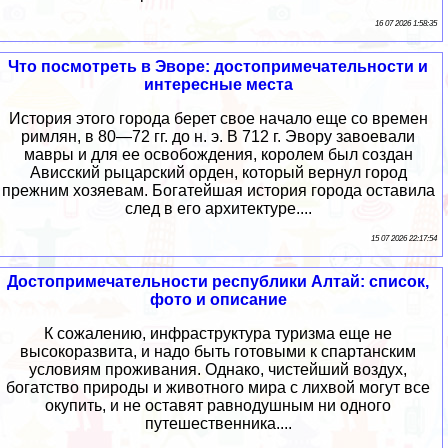
16 07 2026 1:58:35
Что посмотреть в Эворе: достопримечательности и
интересные места
История этого города берет свое начало еще со времен
римлян, в 80—72 гг. до н. э. В 712 г. Эвору завоевали
мавры и для ее освобождения, королем был создан
Ависский рыцарский орден, который вернул город
прежним хозяевам. Богатейшая история города оставила
след в его архитектуре....
15 07 2026 22:17:54
Достопримечательности республики Алтай: список,
фото и описание
К сожалению, инфраструктура туризма еще не
высокоразвита, и надо быть готовыми к спартанским
условиям проживания. Однако, чистейший воздух,
богатство природы и животного мира с лихвой могут все
окупить, и не оставят равнодушным ни одного
путешественника....