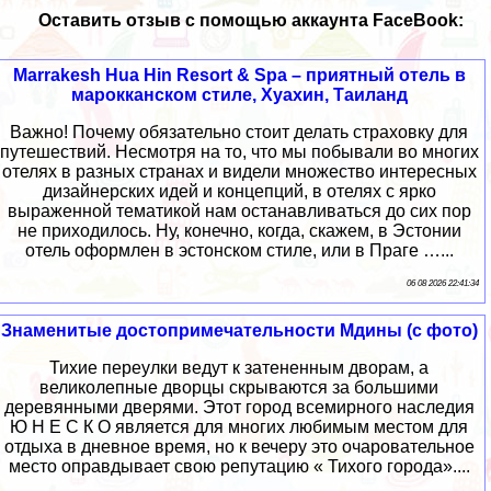
Оставить отзыв с помощью аккаунта FaceBook:
Marrakesh Hua Hin Resort & Spa – приятный отель в
марокканском стиле, Хуахин, Таиланд
Важно! Почему обязательно стоит делать страховку для
путешествий. Несмотря на то, что мы побывали во многих
отелях в разных странах и видели множество интересных
дизайнерских идей и концепций, в отелях с ярко
выраженной тематикой нам останавливаться до сих пор
не приходилось. Ну, конечно, когда, скажем, в Эстонии
отель оформлен в эстонском стиле, или в Праге …...
06 08 2026 22:41:34
Знаменитые достопримечательности Мдины (с фото)
Тихие переулки ведут к затененным дворам, а
великолепные дворцы скрываются за большими
деревянными дверями. Этот город всемирного наследия
Ю Н Е С К О является для многих любимым местом для
отдыха в дневное время, но к вечеру это очаровательное
место оправдывает свою репутацию « Тихого города»....