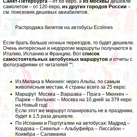
Санкт-Петербурга
– от 68 евро, а
из Москвы
дешевле
самолетом – от 120 евро,
из других городов России
–
см.
поисковик дешевых авиабилетов
.
Распродажа билетов на автобусы Ecolines
Если брать больше ночных переездов, то будет дешевле.
Очень интересные и недорогие маршруты получаются в
Италию, Испанию и Францию. Вот
список
самостоятельных автобусных маршрутов
и отчеты с
фотографиями от читателей “”:
Из Милана в Мюнхен
: через Альпы, по самым
живописным местам, 4 страны всего за 25 евро.
Маршрут
Москва – Варшава – Прага – Мюнхен –
Париж – Вильнюс – Москва
на 10 дней за 379 евро
на Новый год!
Если этот же маршрут планировать не в праздники,
будет в 1,5 раза дешевле.
По Испании и Португалии на автобусах
: Мадрид –
Кордова – Севилья – Альбуфейра – Лиссабон –
Коимбра – Саламанка