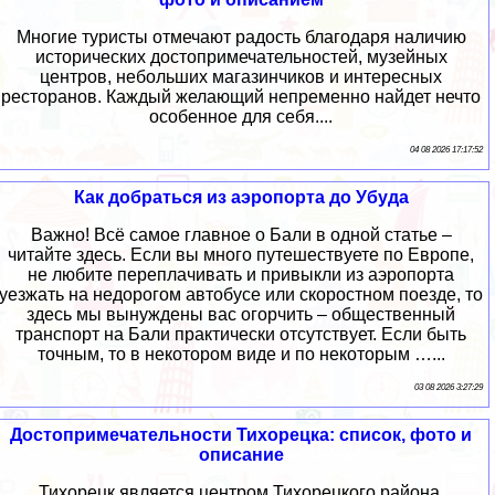
Многие туристы отмечают радость благодаря наличию
исторических достопримечательностей, музейных
центров, небольших магазинчиков и интересных
ресторанов. Каждый желающий непременно найдет нечто
особенное для себя....
04 08 2026 17:17:52
Как добраться из аэропорта до Убуда
Важно! Всё самое главное о Бали в одной статье –
читайте здесь. Если вы много путешествуете по Европе,
не любите переплачивать и привыкли из аэропорта
уезжать на недорогом автобусе или скоростном поезде, то
здесь мы вынуждены вас огорчить – общественный
транспорт на Бали практически отсутствует. Если быть
точным, то в некотором виде и по некоторым …...
03 08 2026 3:27:29
Достопримечательности Тихорецка: список, фото и
описание
Тихорецк является центром Тихорецкого района.