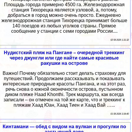
Площадь города примерно 4500 га. Железнодорожная
станция Тихорецка является узловой, а, потому,
добраться в город можно очень просто. Ежедневно
железнодорожная станция Тихорецка принимает больше
140 поездов из любых уголков страны. Прямое
сообщение у станции с семи городами России....
02 08 2026 1:31:32
Нудистский пляж на Пангане – очередной треккинг
через джунгли или где найти самые красивые
ракушки на острове
Важно! Почему обязательно стоит делать страховку для
путешествий. Продолжаем рассказывать и показывать
интересные природные красоты Пангана, и на этот раз,
речь снова о южной оконечности острова, пустынном
диком пляже Haad Khonthi. Трек маршрута, как всегда
записали – он отмечен на той же карте, что и треккинг к
пляжам Хаад Юан, Хаад Тиен и Хаад Вай …...
01 08 2026 3:34:40
Кинтамани — обед с видом на вулкан и прогулки по
застывшей лаве