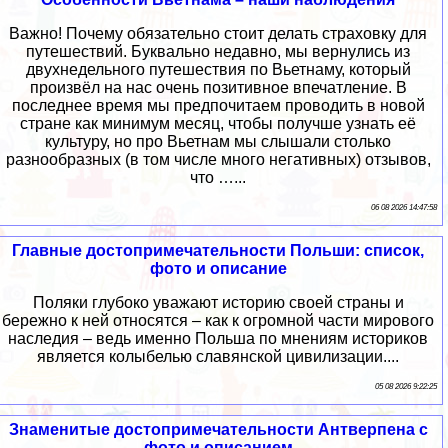
Важно! Почему обязательно стоит делать страховку для
путешествий. Буквально недавно, мы вернулись из
двухнедельного путешествия по Вьетнаму, который
произвёл на нас очень позитивное впечатление. В
последнее время мы предпочитаем проводить в новой
стране как минимум месяц, чтобы получше узнать её
культуру, но про Вьетнам мы слышали столько
разнообразных (в том числе много негативных) отзывов,
что …...
06 08 2026 14:47:58
Главные достопримечательности Польши: список,
фото и описание
Поляки глубоко уважают историю своей страны и
бережно к ней относятся – как к огромной части мирового
наследия – ведь именно Польша по мнениям историков
является колыбелью славянской цивилизации....
05 08 2026 9:22:25
Знаменитые достопримечательности Антверпена с
фото и описанием