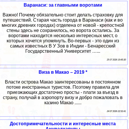
Варанаси: за главными воротами
Важно! Почему обязательно стоит делать страховку для
путешествий. Старая часть города в Варанаси (как и во
многих древних городах) отделена от новой - крепостной
стены здесь не сохранилось, но ворота остались. За
воротами находится несколько интересных мест, о
которых хочется упомянуть. Во-первых - это один из
самых известных В У Зов в Индии - Бенаресский
Государственный Университет …...
25 07 2026 19:45:30
Виза в Макао – 2019 *
Власти острова Макао заинтересованы в постоянном
потоке иностранных туристов. Поэтому правила для
приезжающих достаточно просты - плати за въезд в
страну, получай в аэропорту визу и добро пожаловать в
казино Макао ......
24 07 2026 22:52:41
Достопримечательности и интересные места
Анурадхапуры