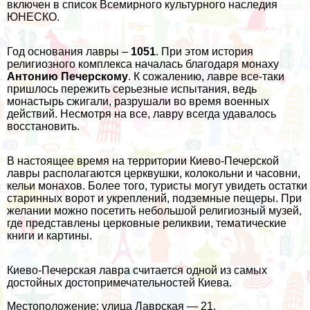
включен в список Всемирного культурного наследия
ЮНЕСКО.
Год основания лавры –
1051
. При этом история
религиозного комплекса началась благодаря монаху
Антонию Печерскому
. К сожалению, лавре все-таки
пришлось пережить серьезные испытания, ведь
монастырь сжигали, разрушали во время военных
действий. Несмотря на все, лавру всегда удавалось
восстановить.
В настоящее время на территории Киево-Печерской
лавры располагаются церквушки, колокольни и часовни,
кельи монахов. Более того, туристы могут увидеть остатки
старинных ворот и укреплений, подземные пещеры. При
желании можно посетить небольшой религиозный музей,
где представлены церковные реликвии, тематические
книги и картины.
Киево-Печерская лавра считается одной из самых
достойных достопримечательностей Киева.
Местоположение: улица Лаврская — 21.