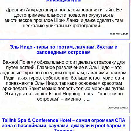
Древняя Анурадхапура полна очарования и тайн. Ее
достопримечательности позволят окунуться в
мистическое прошлое Шри- Ланки и даже сделать там
несколько уникальных фотографий....
23 07 2026 4:46:42
Эль Нидо - туры по гротам, лагунам, бухтам и
заповедным островам
Важно! Почему обязательно стоит делать страховку для
путешествий. Главное развлечение в Эль Нидо – это
лодочные туры по соседним островам, гаваням и пляжам.
Ради таких туров, собственно, большинство туристов и
приезжают в Эль- Нидо, так как к основным красотам
архипелага Бакит можно попасть только морским путём.
Эти туры называют Island Hopping Tours – "прыжки по
островам" – именно …...
22 07 2026 18:46:19
Tallink Spa & Conference Hotel – самая огромная СПА
зона с бассейнами, саунами, джакузи и pool-баром в
Таллине