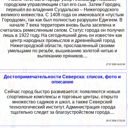
городским управляющим стал его сын. Затем Городец
перешёл во владения Суздальско – Нижегородского
великого княжества. С 1408 года он именовался «пустым
Городцом», так как был полностью разрушен Едигеем. В
начале 7 века территория вновь была заселена и
считалась ремесленным селом. Статус города он получил
лишь в 1922 году. На сегодняшний день он известен как
центр народных промыслов и древнейший город
Нижегородской области, прославленный своими
умельцами по резьбе, вышиванию золотой нитью и
выпеканию пряников....
27 07 2026 18:22:56
Достопримечательности Северска: список, фото и
описание
Сейчас город быстро развивается: появляются новые
спортивные комплексы и торговые центры, открыто
множество садиков и школ, а также Северский
технологический институт. Администрация города
тщательно следит за благоустройством города....
26 07 2026 17:21:33