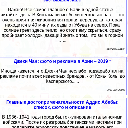
Важно! Всё самое главное о Бали в одной статье –
читайте здесь. В Кинтамани мы были несколько раз — это
очень приятная живописная горная деревушка, которая
находится в 40 минутах езды от Убуда на север. Пока
солнце греет здесь тепло, но стоит ему скрыться, сразу
пробирает холодок, дающий знать о том, что вы в горной
…...
31 07 2026 11:11:27
Джеки Чан: фото и реклама в Азии – 2019 *
Иногда кажется, что Джеки Чан неслабо подзаработал на
рекламе почти всех известных брендов, - от Кока- Колы до
Касперского......
30 07 2026 3:26:32
Главные достопримечательности Аддис Абебы:
список, фото и описание
В 1936- 1941 годы город был оккупирован итальянскими
войсками. После их разгрома британскими частями при
поддержке эфиопских повстанцев началось его