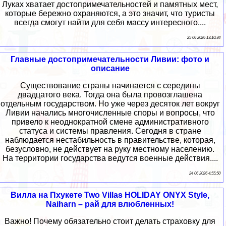
Луках хватает достопримечательностей и памятных мест,
которые бережно охраняются, а это значит, что туристы
всегда смогут найти для себя массу интересного....
25 06 2026 13:10:34
Главные достопримечательности Ливии: фото и
описание
Существование страны начинается с середины
двадцатого века. Тогда она была провозглашена
отдельным государством. Но уже через десяток лет вокруг
Ливии начались многочисленные споры и вопросы, что
привело к неоднократной смене административного
статуса и системы правления. Сегодня в стране
наблюдается нестабильность в правительстве, которая,
безусловно, не действует на руку местному населению.
На территории государства ведутся военные действия....
24 06 2026 4:55:50
Вилла на Пхукете Two Villas HOLIDAY ONYX Style,
Naiharn – рай для влюбленных!
Важно! Почему обязательно стоит делать страховку для