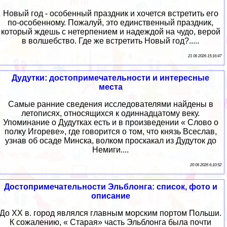
Новый год - особенный праздник и хочется встретить его
по-особенному. Пожалуй, это единственный праздник,
который ждешь с нетерпением и надеждой на чудо, верой
в волшебство. Где же встретить Новый год?.....
21 06 2026 15:16:47
Дудутки: достопримечательности и интересные
места
Самые ранние сведения исследователями найдены в
летописях, относящихся к одиннадцатому веку.
Упоминание о Дудутках есть и в произведении « Слово о
полку Игореве», где говорится о том, что князь Всеслав,
узнав об осаде Минска, волком проскакал из Дудуток до
Немиги....
20 06 2026 6:10:52
Достопримечательности Эльблонга: список, фото и
описание
До XX в. город являлся главным морским портом Польши.
К сожалению, « Старая» часть Эльблонга была почти