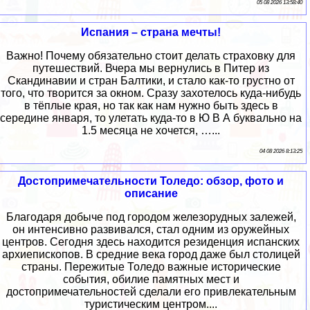
05 08 2026 13:58:40
Испания – страна мечты!
Важно! Почему обязательно стоит делать страховку для
путешествий. Вчера мы вернулись в Питер из
Скандинавии и стран Балтики, и стало как-то грустно от
того, что творится за окном. Сразу захотелось куда-нибудь
в тёплые края, но так как нам нужно быть здесь в
середине января, то улетать куда-то в Ю В А буквально на
1.5 месяца не хочется, …...
04 08 2026 8:13:25
Достопримечательности Толедо: обзор, фото и
описание
Благодаря добыче под городом железорудных залежей,
он интенсивно развивался, стал одним из оружейных
центров. Сегодня здесь находится резиденция испанских
архиепископов. В средние века город даже был столицей
страны. Пережитые Толедо важные исторические
события, обилие памятных мест и
достопримечательностей сделали его привлекательным
туристическим центром....