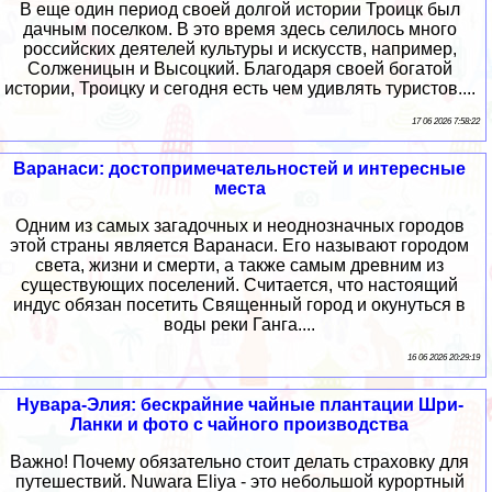
В еще один период своей долгой истории Троицк был
дачным поселком. В это время здесь селилось много
российских деятелей культуры и искусств, например,
Солженицын и Высоцкий. Благодаря своей богатой
истории, Троицку и сегодня есть чем удивлять туристов....
17 06 2026 7:58:22
Варанаси: достопримечательностей и интересные
места
Одним из самых загадочных и неоднозначных городов
этой страны является Варанаси. Его называют городом
света, жизни и смерти, а также самым древним из
существующих поселений. Считается, что настоящий
индус обязан посетить Священный город и окунуться в
воды реки Ганга....
16 06 2026 20:29:19
Нувара-Элия: бескрайние чайные плантации Шри-
Ланки и фото с чайного производства
Важно! Почему обязательно стоит делать страховку для
путешествий. Nuwara Eliya - это небольшой курортный