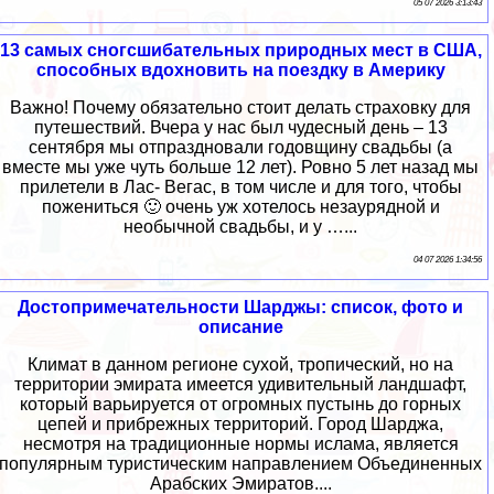
05 07 2026 3:13:43
13 самых сногсшибательных природных мест в США,
способных вдохновить на поездку в Америку
Важно! Почему обязательно стоит делать страховку для
путешествий. Вчера у нас был чудесный день – 13
сентября мы отпраздновали годовщину свадьбы (а
вместе мы уже чуть больше 12 лет). Ровно 5 лет назад мы
прилетели в Лас- Вегас, в том числе и для того, чтобы
пожениться 🙂 очень уж хотелось незаурядной и
необычной свадьбы, и у …...
04 07 2026 1:34:56
Достопримечательности Шарджы: список, фото и
описание
Климат в данном регионе сухой, тропический, но на
территории эмирата имеется удивительный ландшафт,
который варьируется от огромных пустынь до горных
цепей и прибрежных территорий. Город Шарджа,
несмотря на традиционные нормы ислама, является
популярным туристическим направлением Объединенных
Арабских Эмиратов....