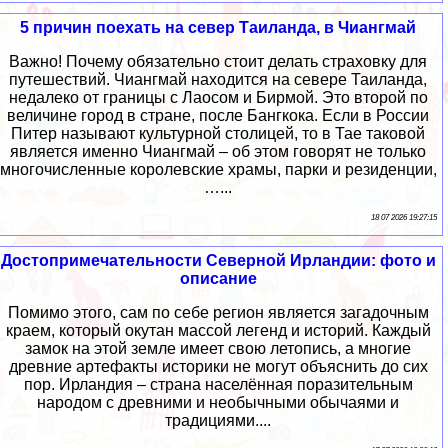
5 причин поехать на север Таиланда, в Чиангмай
Важно! Почему обязательно стоит делать страховку для
путешествий. Чиангмай находится на севере Таиланда,
недалеко от границы с Лаосом и Бирмой. Это второй по
величине город в стране, после Бангкока. Если в России
Питер называют культурной столицей, то в Тае таковой
является именно Чиангмай – об этом говорят не только
многочисленные королевские храмы, парки и резиденции,
…...
18 07 2026 19:27:15
Достопримечательности Северной Ирландии: фото и
описание
Помимо этого, сам по себе регион является загадочным
краем, который окутан массой легенд и историй. Каждый
замок на этой земле имеет свою летопись, а многие
древние артефакты историки не могут объяснить до сих
пор. Ирландия – страна населённая поразительным
народом с древними и необычными обычаями и
традициями....