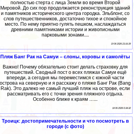
полностью стерта с лица Земли во время Второй
Мировой. До сих пор продолжается реконструкция зданий
и памятников исторического центра городка. Эльблонг, со
слов путешественников, достаточно тихое и спокойное
место. По нему приятно гулять пешком, наслаждаться
древними памятниками истории и живописными
парковыми зонами....
19 06 2026 23:16:39
Пляж Банг Рак на Самуи – слоны, коровы и самолёты
Важно! Почему обязательно стоит делать страховку для
путешествий. Сводный пост о всех пляжах Самуи ещё
впереди, а сегодня мы переместимся с южной части
острова на северную и я расскажу о пляже Банг Рак (Bang
Rak). Это далеко не самый лучший пляж на острове, если
рассматривать его с точки зрения пляжного отдыха.
Особенно ближе к краям …...
18 06 2026 0:34:32
Троицк: достопримечательности и что посмотреть в
городе (с фото)