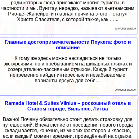
ради которых сюда приезжают многие туристы, в
частности и мы. Вунгтау, нередко, называют вьетнамским
Рио-де- Жанейро, и главная причина этого – статуя
Христа Спасителя, с которой также, как …...
01 07 2026 19:55:16
Главные достопримечательности Пхукета: фото и
описание
К тому же здесь можно насладиться не только
экскурсиями, но и пребыванием на шикарных пляжах и
созерцательно-пассивным отдыхом. Каждый турист
непременно найдет интересные и незабываемые
варианты досуга для себя....
30 06 2026 19:36:30
Ramada Hotel & Suites Vilnius – роскошный отель в
Старом городе, Вильнюс, Литва
Важно! Почему обязательно стоит делать страховку для
путешествий. Впечатление от посещения нового города
складывается, конечно, из многих факторов и классно,
если каждый момент времени, проведённый на отдыхе,