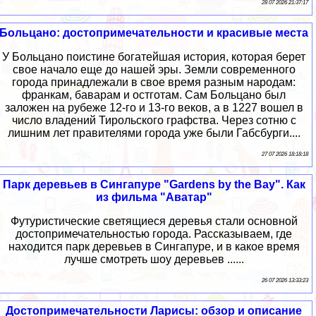
28 07 2026 21:37:17
Больцано: достопримечательности и красивые места
У Больцано поистине богатейшая история, которая берет
свое начало еще до нашей эры. Земли современного
города принадлежали в свое время разным народам:
франкам, баварам и остготам. Сам Больцано был
заложен на рубеже 12-го и 13-го веков, а в 1227 вошел в
число владений Тирольского графства. Через сотню с
лишним лет правителями города уже были Габсбурги....
27 07 2026 18:18:18
Парк деревьев в Сингапуре "Gardens by the Bay". Как
из фильма "Аватар"
Футуристические светящиеся деревья стали основной
достопримечательностью города. Рассказываем, где
находится парк деревьев в Сингапуре, и в какое время
лучше смотреть шоу деревьев ......
26 07 2026 13:33:23
Достопримечательности Ларисы: обзор и описание