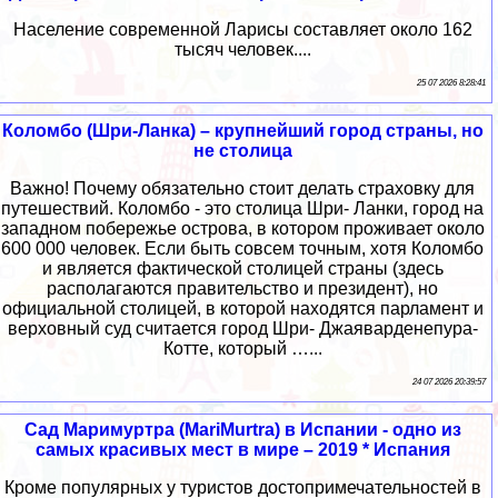
Население современной Ларисы составляет около 162
тысяч человек....
25 07 2026 8:28:41
Коломбо (Шри-Ланка) – крупнейший город страны, но
не столица
Важно! Почему обязательно стоит делать страховку для
путешествий. Коломбо - это столица Шри- Ланки, город на
западном побережье острова, в котором проживает около
600 000 человек. Если быть совсем точным, хотя Коломбо
и является фактической столицей страны (здесь
располагаются правительство и президент), но
официальной столицей, в которой находятся парламент и
верховный суд считается город Шри- Джаяварденепура-
Котте, который …...
24 07 2026 20:39:57
Сад Маримуртра (MariMurtra) в Испании - одно из
самых красивых мест в мире – 2019 * Испания
Кроме популярных у туристов достопримечательностей в