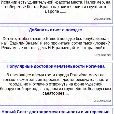
Испании есть удивительной красоты места. Например, на
побережье Коста- Брава находится один из лучших в
Европе ......
23 07 2026 14:39:53
Добавить отчет о поездке
Хотите, чтобы отзыв о Вашей поездке был опубликован
на " Ездили- Знаем" и его прочитали сотни тысяч людей?
Рекламные посты здесь Н Е размещайте - отправляйте...
22 07 2026 8:26:39
Популярные достопримечательности Рогачева
В настоящее время гости города Рогачёва могут не
только осмотреть интересные достопримечательности
города, но и отлично отдохнуть на фоне чудесной
белорусской природы в одном из крупнейших белорусских
санаториев....
21 07 2026 23:51:15
Новый Свет: достопримечательности и интересные