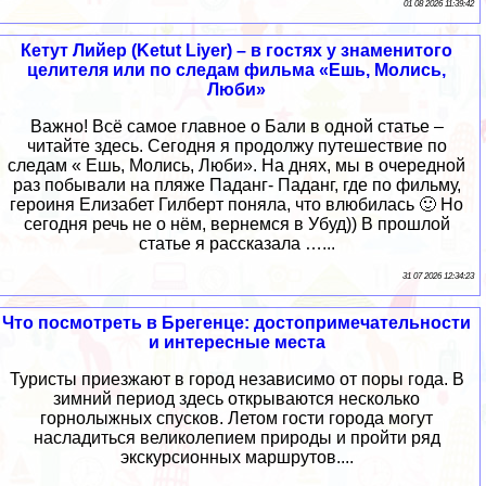
01 08 2026 11:39:42
Кетут Лийер (Ketut Liyer) – в гостях у знаменитого
целителя или по следам фильма «Ешь, Молись,
Люби»
Важно! Всё самое главное о Бали в одной статье –
читайте здесь. Сегодня я продолжу путешествие по
следам « Ешь, Молись, Люби». На днях, мы в очередной
раз побывали на пляже Паданг- Паданг, где по фильму,
героиня Елизабет Гилберт поняла, что влюбилась 🙂 Но
сегодня речь не о нём, вернемся в Убуд)) В прошлой
статье я рассказала …...
31 07 2026 12:34:23
Что посмотреть в Брегенце: достопримечательности
и интересные места
Туристы приезжают в город независимо от поры года. В
зимний период здесь открываются несколько
горнолыжных спусков. Летом гости города могут
насладиться великолепием природы и пройти ряд
экскурсионных маршрутов....