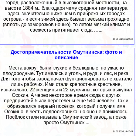
город, расположенный в высокогорной местности, на
высоте 1884 м., благодаря чему средняя температура
здесь значительно ниже чем в прибрежных городах
острова - и если зимой здесь бывает весьма прохладно
(вплоть до заморозков ночью), то летом мягкий климат и
свежесть притягивает сюда …...
15 06 2026 15:29:10
Достопримечательности Омутнинска: фото и
описание
Места вокруг были глухие и безлюдные, но ужасно
плодородные. Тут имелись и уголь, и руда, и лес, и река.
Для того чтобы завод начал функционировать не хватало
лишь рабочих. Ими стали крепостные крестьяне,
изначально, 22 женщины и 22 мужчины, которых выкупил
Осокин. А через некоторое время сюда с других
предприятий были переселены ещё 540 человек. Так и
образовался первый посёлок, который получил имя
Осокино, в честь подполковника, но оно не прижилось.
Посёлок стали называть Омутнинский завод, а позже
просто Омутнинск....
14 06 2026 19:47:45