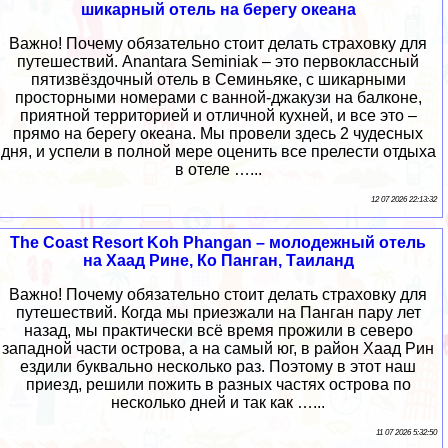
шикарный отель на берегу океана
Важно! Почему обязательно стоит делать страховку для
путешествий. Anantara Seminiak – это первоклассный
пятизвёздочный отель в Семиньяке, с шикарными
просторными номерами с ванной-джакузи на балконе,
приятной территорией и отличной кухней, и все это –
прямо на берегу океана. Мы провели здесь 2 чудесных
дня, и успели в полной мере оценить все прелести отдыха
в отеле …...
12 07 2026 22:13:32
The Coast Resort Koh Phangan – молодежный отель
на Хаад Рине, Ко Панган, Таиланд
Важно! Почему обязательно стоит делать страховку для
путешествий. Когда мы приезжали на Панган пару лет
назад, мы практически всё время прожили в северо
западной части острова, а на самый юг, в район Хаад Рин
ездили буквально несколько раз. Поэтому в этот наш
приезд, решили пожить в разных частях острова по
несколько дней и так как …...
11 07 2026 5:32:50