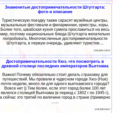
Знаменитые достопримечательности Штутгарта:
фото и описание
Туристическую поездку также скрасят музейные центры,
музыкальные фестивали и филармонии, оркестры, хоры.
Более того, швабская кухня сумела прославиться на весь
мир, поэтому национальные блюда Штутгарта желательно
попробовать. Многочисленные достопримечательности
Штутгарта, в первую очередь, удивляют туристов....
13 06 2026 17:45:37
Достопримечательности Хюэ, что посмотреть в
древней столице последних императоров Вьетнама
Важно! Почему обязательно стоит делать страховку для
путешествий. Мы провели в чудесном городе Хюэ (Hue)
почти неделю, много ли для одного вьетнамского города?
Вовсе нет )) Тем более, если этот город более 100 лет
являлся столицей Вьетнама (в период с 1802 г по 1945 г),
а сейчас это третий по величине город в стране (примерно
…...
12 06 2026 9:26:17