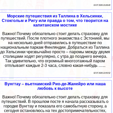
03 07 2026 23:28:40
Морские путешествия из Таллина в Хельсинки,
Стокгольм и Ригу или правда о том, что творится на
капитанском мостике
Важно! Почему обязательно стоит делать страховку для
путешествий. После плотного знакомства с Эстонией, мы
на несколько дней отправились в путешествие по
национальным паркам Финляндии. Добраться из Таллина
до Хельсинки чрезвычайно просто – паромы между двумя
столицами ходят регулярно, с утра до позднего вечера.
Так удивительно, что огромный многоэтажный паром
отплывает каждые 2-3 часа, словно какая-нибудь …...
02 07 2026 23:55:52
Вунгтау – вьетнамский Рио-де-Жанейро или наша
любовь к высоте
Важно! Почему обязательно стоит делать страховку для
путешествий. В прошлом посте я начала рассказывать о
городке Вунгтау и показала его самобытную сторону, а
сегодня остановлюсь на тех достопримечательностях,