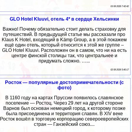
03 08 2026 7:42:42
GLO Hotel Kluuvi, отель 4* в сердце Хельсинки
Важно! Почему обязательно стоит делать страховку для
путешествий. В предыдущей статье мы рассказали про
Klaus K Hotel, входящий в Kämp Group, а в этой покажем
ещё один отель, который относится к этой же группе –
GLO Hotel Kluuvi. Расположен он в самом, что ни на есть
центре финской столицы так, что центральнее и
придумать сложно. …...
02 08 2026 5:40:17
Росток — популярные достопримечательности (с
фото)
В 1160 году на картах Пруссии появилось славянское
поселение — Ростоц. Через 29 лет на другой стороне
Варнов был основан немецкий город, к которому позже
была присоединена и территория славян. В XIV веке
Росток вошёл в торговую корпорацию североевропейских
стран — Ганзейский союз....