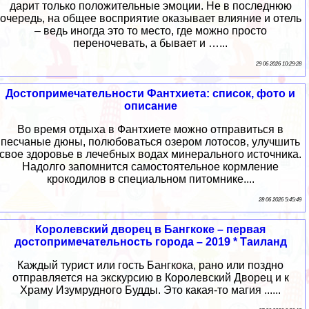
дарит только положительные эмоции. Не в последнюю
очередь, на общее восприятие оказывает влияние и отель
– ведь иногда это то место, где можно просто
переночевать, а бывает и …...
29 06 2026 10:29:28
Достопримечательности Фантхиета: список, фото и
описание
Во время отдыха в Фантхиете можно отправиться в
песчаные дюны, полюбоваться озером лотосов, улучшить
свое здоровье в лечебных водах минерального источника.
Надолго запомнится самостоятельное кормление
крокодилов в специальном питомнике....
28 06 2026 5:45:49
Королевский дворец в Бангкоке – первая
достопримечательность города – 2019 * Таиланд
Каждый турист или гость Бангкока, рано или поздно
отправляется на экскурсию в Королевский Дворец и к
Храму Изумрудного Будды. Это какая-то магия ......