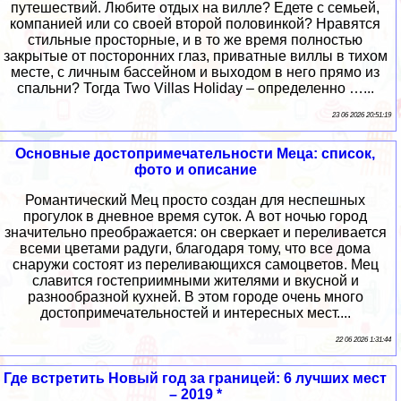
путешествий. Любите отдых на вилле? Едете с семьей,
компанией или со своей второй половинкой? Нравятся
стильные просторные, и в то же время полностью
закрытые от посторонних глаз, приватные виллы в тихом
месте, с личным бассейном и выходом в него прямо из
спальни? Тогда Two Villas Holiday – определенно …...
23 06 2026 20:51:19
Основные достопримечательности Меца: список,
фото и описание
Романтический Мец просто создан для неспешных
прогулок в дневное время суток. А вот ночью город
значительно преображается: он сверкает и переливается
всеми цветами радуги, благодаря тому, что все дома
снаружи состоят из переливающихся самоцветов. Мец
славится гостеприимными жителями и вкусной и
разнообразной кухней. В этом городе очень много
достопримечательностей и интересных мест....
22 06 2026 1:31:44
Где встретить Новый год за границей: 6 лучших мест
– 2019 *