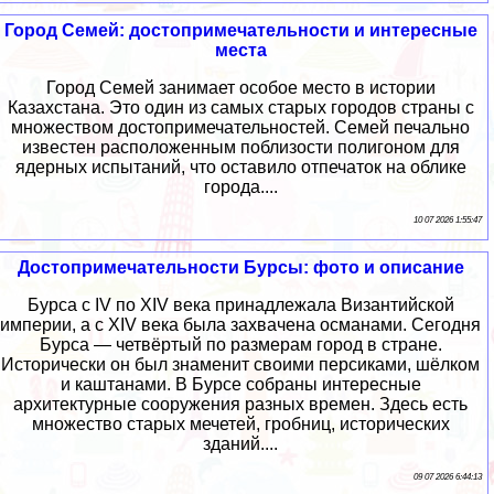
Город Семей: достопримечательности и интересные
места
Город Семей занимает особое место в истории
Казахстана. Это один из самых старых городов страны с
множеством достопримечательностей. Семей печально
известен расположенным поблизости полигоном для
ядерных испытаний, что оставило отпечаток на облике
города....
10 07 2026 1:55:47
Достопримечательности Бурсы: фото и описание
Бурса с IV по XIV века принадлежала Византийской
империи, а с XIV века была захвачена османами. Сегодня
Бурса — четвёртый по размерам город в стране.
Исторически он был знаменит своими персиками, шёлком
и каштанами. В Бурсе собраны интересные
архитектурные сооружения разных времен. Здесь есть
множество старых мечетей, гробниц, исторических
зданий....
09 07 2026 6:44:13