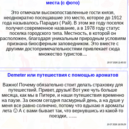
места (с фото)
Это отмечали высокопоставленные гости князя,
неоднократно посещавшие это место, которое до 1912
года называлось Парадиз ( Рай). В этом же году поселок
получил современное название, а в 1978 году статус
поселка городского типа. Местность, в которой он
расположен, благодаря уникальным природным условиям
признана биосферным заповедником. Это вместе с
другими достопримечательностями привлекает сюда
множество туристов....
20 07 2026 11:45:53
Demeter или путешествия с помощью ароматов
Важно! Почему обязательно стоит делать страховку для
путешествий. Привет, друзья! Вот уже чуть больше
месяца, как мы в Питере, и наши путешествия временно
на паузе. За окном сегодня пасмурный день, а на душе у
меня все равно солнечно, потому что вдыхаю я ароматы
лета 🙂 А с вами бывает так, что вернувшись из какой-то
поездки, …...
19 07 2026 18:59:29