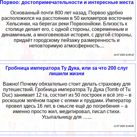
Порвоо: достопримечательности и интересные места
Основанный почти 800 лет назад, Порвоо удобно
расположился на расстоянии в 50 километров восточнее
Хельсинки, на берегах реки Порвоонйоки. Близость к
столице делает его, с одной стороны, современным и
динамичным, а многовековая история, с другой стороны,
придаёт городскому пейзажу размеренность и
неповторимую атмосферность....
14 07 2026 11:49:18
Гробница императора Ту Дука, или за что 200 слуг
лишили жизни
Важно! Почему обязательно стоит делать страховку для
путешествий. Гробница императора Ту Дука (Tomb of Tu
Duc) занимает 12 га, состоит из 50 построек и всё это – в
роскошом зелёном парке с елями и прудами. Император
провел здесь 16 лет, в смысле ещё до погребения – а
именно просто жил, медитировал, писал стихи.
Усыпальницу для …...
13 07 2026 11:44:45