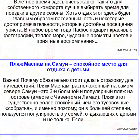
В летнее время здесь очень жарко, так что для
собственного комфорта лучше выбирать время для
поездки в другие сезоны. Хоть отдых этот здесь будет
главным образом пассивным, есть и некоторые
достопримечательности, которые достойны посещения
туриста. В любое время года Пафос подарит красивые
фотографии, теплое море, чудесные ароматы цветов и
приятные воспоминания....
16 07 2026 18:11:59
Пляж Маенам на Самуи – спокойное место для
отдыха с детьми
Важно! Почему обязательно стоит делать страховку для
путешествий. Пляж Маенам, расположенный на самом
севере Самуи –это 3-й большой и популярный пляж на
острове (вместе с Чавенгом и Ламаи). Пляж этот
существенно более спокойный, чем его тусовочные
«собратья», и именно поэтому, он в большей степени,
пользуется популярностью у семей, отдыхающих с детьми
и не только. Если …...
15 07 2026 4:28:59