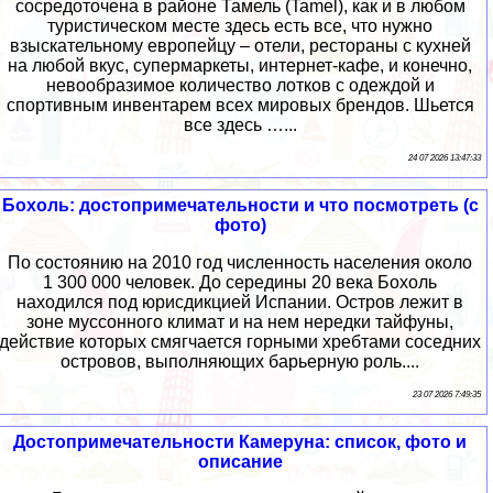
сосредоточена в районе Тамель (Tamel), как и в любом
туристическом месте здесь есть все, что нужно
взыскательному европейцу – отели, рестораны с кухней
на любой вкус, супермаркеты, интернет-кафе, и конечно,
невообразимое количество лотков с одеждой и
спортивным инвентарем всех мировых брендов. Шьется
все здесь …...
24 07 2026 13:47:33
Бохоль: достопримечательности и что посмотреть (с
фото)
По состоянию на 2010 год численность населения около
1 300 000 человек. До середины 20 века Бохоль
находился под юрисдикцией Испании. Остров лежит в
зоне муссонного климат и на нем нередки тайфуны,
действие которых смягчается горными хребтами соседних
островов, выполняющих барьерную роль....
23 07 2026 7:49:35
Достопримечательности Камеруна: список, фото и
описание