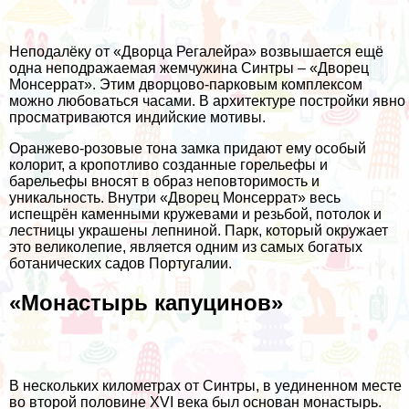
Неподалёку от «Дворца Регалейра» возвышается ещё
одна неподражаемая жемчужина Синтры – «Дворец
Монсеррат». Этим дворцово-парковым комплексом
можно любоваться часами. В архитектуре постройки явно
просматриваются индийские мотивы.
Оранжево-розовые тона замка придают ему особый
колорит, а кропотливо созданные горельефы и
барельефы вносят в образ неповторимость и
уникальность. Внутри «Дворец Монсеррат» весь
испещрён каменными кружевами и резьбой, потолок и
лестницы украшены лепниной. Парк, который окружает
это великолепие, является одним из самых богатых
ботанических садов Португалии.
«Монастырь капуцинов»
В нескольких километрах от Синтры, в уединенном месте
во второй половине XVI века был основан монастырь.