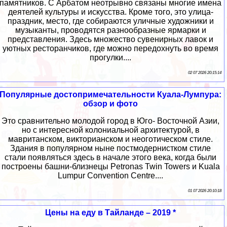
памятников. С Арбатом неотрывно связаны многие имена
деятелей культуры и искусства. Кроме того, это улица-
праздник, место, где собираются уличные художники и
музыканты, проводятся разнообразные ярмарки и
представления. Здесь множество сувенирных лавок и
уютных ресторанчиков, где можно передохнуть во время
прогулки....
02 07 2026 20:15:14
Популярные достопримечательности Куала-Лумпура:
обзор и фото
Это сравнительно молодой город в Юго- Восточной Азии,
но с интересной колониальной архитектурой, в
мавританском, викторианском и неоготическом стиле.
Здания в популярном ныне постмодернистком стиле
стали появляться здесь в начале этого века, когда были
построены башни-близнецы Petronas Twin Towers и Kuala
Lumpur Convention Centre....
01 07 2026 20:10:18
Цены на еду в Тайланде – 2019 *