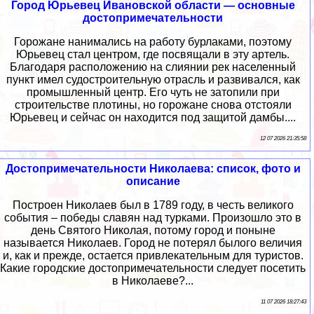
Город Юрьевец Ивановской области — основные
достопримечательности
Горожане нанимались на работу бурлаками, поэтому
Юрьевец стал центром, где посвящали в эту артель.
Благодаря расположению на слиянии рек населенный
пункт имел судостроительную отрасль и развивался, как
промышленный центр. Его чуть не затопили при
строительстве плотины, но горожане снова отстояли
Юрьевец и сейчас он находится под защитой дамбы....
12 07 2026 21:35:58
Достопримечательности Николаева: список, фото и
описание
Построен Николаев был в 1789 году, в честь великого
события – победы славян над турками. Произошло это в
день Святого Николая, потому город и поныне
называется Николаев. Город не потерял былого величия
и, как и прежде, остается привлекательным для туристов.
Какие городские достопримечательности следует посетить
в Николаеве?...
11 07 2026 18:27:43