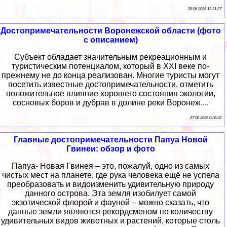
28 06 2026 12:21:27
Достопримечательности Воронежской области (фото
с описанием)
Субъект обладает значительным рекреационным и
туристическим потенциалом, который в XXI веке по-
прежнему не до конца реализован. Многие туристы могут
посетить известные достопримечательности, отметить
положительное влияние хорошего состояния экологии,
сосновых боров и дубрав в долине реки Воронеж....
27 06 2026 0:36:32
Главные достопримечательности Папуа Новой
Гвинеи: обзор и фото
Папуа- Новая Гвинея – это, пожалуй, одно из самых
чистых мест на планете, где рука человека ещё не успела
преобразовать и видоизменить удивительную природу
данного острова. Эта земля изобилует самой
экзотической флорой и фауной – можно сказать, что
данные земли являются рекордсменом по количеству
удивительных видов животных и растений, которые столь