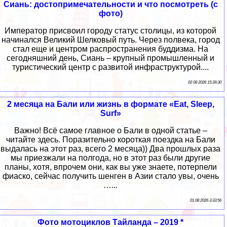
Сиань: достопримечательности и что посмотреть (с
фото)
Император присвоил городу статус столицы, из которой
начинался Великий Шелковый путь. Через полвека, город
стал еще и центром распространения буддизма. На
сегодняшний день, Сиань – крупный промышленный и
туристический центр с развитой инфраструктурой....
02 08 2026 15:39:30
2 месяца на Бали или жизнь в формате «Eat, Sleep,
Surf»
Важно! Всё самое главное о Бали в одной статье –
читайте здесь. Поразительно короткая поездка на Бали
выдалась на этот раз, всего 2 месяца)) Два прошлых раза
мы приезжали на полгода, но в этот раз были другие
планы, хотя, впрочем они, как вы уже знаете, потерпели
фиаско, сейчас получить шенген в Азии стало увы, очень
…...
01 08 2026 3:33:56
Фото мотоциклов Тайланда – 2019 *