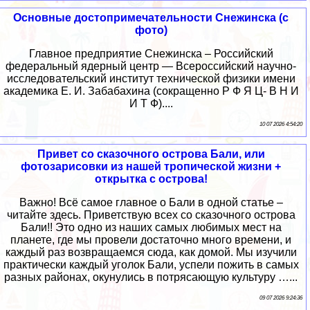
Основные достопримечательности Снежинска (с
фото)
Главное предприятие Снежинска – Российский
федеральный ядерный центр — Всероссийский научно-
исследовательский институт технической физики имени
академика Е. И. Забабахина (сокращенно Р Ф Я Ц- В Н И
И Т Ф)....
10 07 2026 4:54:20
Привет со сказочного острова Бали, или
фотозарисовки из нашей тропической жизни +
открытка с острова!
Важно! Всё самое главное о Бали в одной статье –
читайте здесь. Приветствую всех со сказочного острова
Бали!! Это одно из наших самых любимых мест на
планете, где мы провели достаточно много времени, и
каждый раз возвращаемся сюда, как домой. Мы изучили
практически каждый уголок Бали, успели пожить в самых
разных районах, окунулись в потрясающую культуру …...
09 07 2026 9:24:36