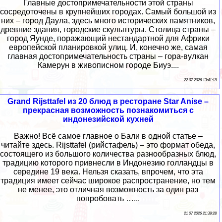
Главные достопримечательности этой страны
сосредоточены в крупнейших городах. Самый большой из
них – город Даула, здесь много исторических памятников,
древние здания, городские скульптуры. Столица страны –
город Яунде, поражающий нестандартной для Африки
европейской планировкой улиц. И, конечно же, самая
главная достопримечательность страны – гора-вулкан
Камерун в живописном городе Биуэ....
22 07 2026 13:41:18
Grand Rijsttafel из 20 блюд в ресторане Star Anise –
прекрасная возможность познакомиться с
индонезийской кухней
Важно! Всё самое главное о Бали в одной статье –
читайте здесь. Rijsttafel (рийстафель) – это формат обеда,
состоящего из большого количества разнообразных блюд,
традицию которого привнесли в Индонезию голландцы в
середине 19 века. Нельзя сказать, впрочем, что эта
традиция имеет сейчас широкое распространение, но тем
не менее, это отличная возможность за один раз
попробовать …...
21 07 2026 21:39:28