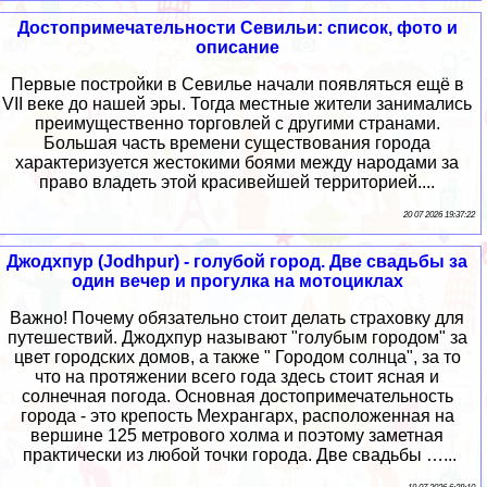
Достопримечательности Севильи: список, фото и
описание
Первые постройки в Севилье начали появляться ещё в
VII веке до нашей эры. Тогда местные жители занимались
преимущественно торговлей с другими странами.
Большая часть времени существования города
характеризуется жестокими боями между народами за
право владеть этой красивейшей территорией....
20 07 2026 19:37:22
Джодхпур (Jodhpur) - голубой город. Две свадьбы за
один вечер и прогулка на мотоциклах
Важно! Почему обязательно стоит делать страховку для
путешествий. Джодхпур называют "голубым городом" за
цвет городских домов, а также " Городом солнца", за то
что на протяжении всего года здесь стоит ясная и
солнечная погода. Основная достопримечательность
города - это крепость Мехрангарх, расположенная на
вершине 125 метрового холма и поэтому заметная
практически из любой точки города. Две свадьбы …...