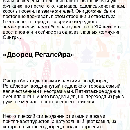
были возведены, чтобы выполнять оборонительную
функцию, но после того, как мавры сдались христианам,
король поселил в замке жителей. Они должны были
постоянно проживать в этом строении и отвечать за
безопасность города. Во время очередного
землетрясения замок был разрушен, но в XIX веке его
восстановили и сейчас эта одна из главных жемчужин
Синтры.
«Дворец Регалейра»
Синтра богата дворцами и замками, но «Дворец
Регайлера», воздвигнутый недалеко от города, самый
величественный и неотразимый. Пятиэтажное здание
сменило очень много владельцев, но, переходя из рук в
руки, не меняло своего внешнего обличия.
Неоготический стиль здания с пиками и арками
притягивает туристов, а натуральный цвет камня, из
которого выстроен дворец, придаёт строению