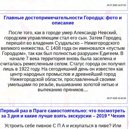
29 07 2026 14:57:53
Главные достопримечательности Городца: фото и
описание
После того, как в городе умер Александр Невский,
городским управляющим стал его сын. Затем Городец
перешёл во владения Суздальско – Нижегородского
великого княжества. С 1408 года он именовался «пустым
Городцом», так как был полностью разрушен Едигеем. В
начале 7 века территория вновь была заселена и
считалась ремесленным селом. Статус города он получил
лишь в 1922 году. На сегодняшний день он известен как
центр народных промыслов и древнейший город
Нижегородской области, прославленный своими
умельцами по резьбе, вышиванию золотой нитью и
выпеканию пряников....
28 07 2026 16:43:54
Первый раз в Праге самостоятельно: что посмотреть
за 3 дня и какие лучше взять экскурсии – 2019 * Чехия
Устроить себе пивное С П А и искупаться в пиве? Или