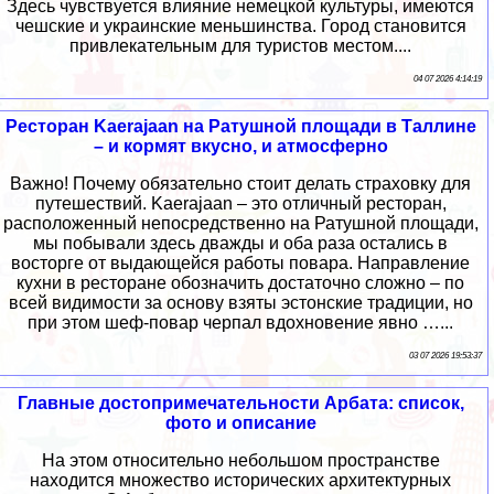
Здесь чувствуется влияние немецкой культуры, имеются
чешские и украинские меньшинства. Город становится
привлекательным для туристов местом....
04 07 2026 4:14:19
Ресторан Kaerajaan на Ратушной площади в Таллине
– и кормят вкусно, и атмосферно
Важно! Почему обязательно стоит делать страховку для
путешествий. Kaerajaan – это отличный ресторан,
расположенный непосредственно на Ратушной площади,
мы побывали здесь дважды и оба раза остались в
восторге от выдающейся работы повара. Направление
кухни в ресторане обозначить достаточно сложно – по
всей видимости за основу взяты эстонские традиции, но
при этом шеф-повар черпал вдохновение явно …...
03 07 2026 19:53:37
Главные достопримечательности Арбата: список,
фото и описание
На этом относительно небольшом пространстве
находится множество исторических архитектурных