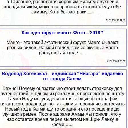
в Тайланде, располагая хорошим жильем с кухней и
холодильником, можно попробовать готовить еду себе
самому. Хотя бы завтраки......
30 06 2026 13:21:16
Как едят фрукт манго. Фото – 2019 *
Манго - это такой экзотический фрукт. Манго бывают
разных видов. На мой взгляд, самые вкусные манго
растут в Тайланде ......
29 06 2026 7:53:29
Водопад Хогенакал – индийская "Ниагара" недалеко
от города Салем
Важно! Почему обязательно стоит делать страховку для
путешествий. В одном из рекламных проспектов по штату
Тамил Наду мы увидели потрясающие фотографии
гигантского водопада, но так как мы торопились встречать
Новый год в Катманду, то оставили его посещение до
лучших времен. После ашрама Аммы мы поняли, что у
нас остается время перед вылетом на Шри- Ланку, а
кроме …...