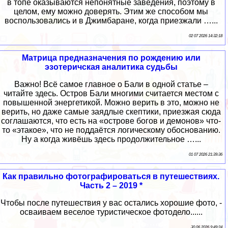
в топе оказываются непонятные заведения, поэтому в
целом, ему можно доверять. Этим же способом мы
воспользовались и в Джимбаране, когда приезжали …...
02 07 2026 14:32:18
Матрица предназначения по рождению или
эзотеричская аналитика судьбы
Важно! Всё самое главное о Бали в одной статье –
читайте здесь. Остров Бали многими считается местом с
повышенной энергетикой. Можно верить в это, можно не
верить, но даже самые заядлые скептики, приезжая сюда
соглашаются, что есть на «острове богов и демонов» что-
то «этакое», что не поддаётся логическому обоснованию.
Ну а когда живёшь здесь продолжительное …...
01 07 2026 21:39:36
Как правильно фотографироваться в путешествиях.
Часть 2 – 2019 *
Чтобы после путешествия у вас остались хорошие фото, -
осваиваем веселое туристическое фотодело......
30 06 2026 9:49:24