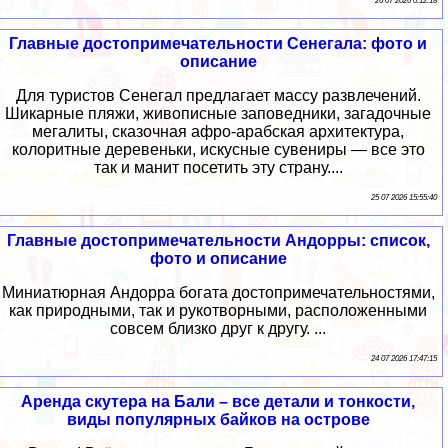
26 07 2026 0:12:18
Главные достопримечательности Сенегала: фото и
описание
Для туристов Сенегал предлагает массу развлечений.
Шикарные пляжи, живописные заповедники, загадочные
мегалиты, сказочная афро-арабская архитектура,
колоритные деревеньки, искусные сувениры — все это
так и манит посетить эту страну....
25 07 2026 15:55:40
Главные достопримечательности Андорры: список,
фото и описание
Миниатюрная Андорра богата достопримечательностями,
как природными, так и рукотворными, расположенными
совсем близко друг к другу. ...
24 07 2026 17:47:15
Аренда скутера на Бали – все детали и тонкости,
виды популярных байков на острове