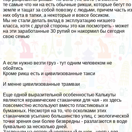
те самые что ни на есть обычные рикши, которые бегут по
земле и тащат за собой повозку с людьми, причем часть из
них обута в тапки, а некоторые и вовсе босиком.
Мы не стали делать вклад в эксплуатацию низшего
класса, хотя с другой стороны это как посмотреть - может
на эти заработанные 30 рупий он накормил бы сегодня
свою семью
А если нужно везти груз - тут одним человеком не
обойтись
Кроме рикш есть и цивилизованные такси
И менне цивилизованные трамваи
Еще одной выразительной особенностью Калькуты
являются керамические стаканчики для чая - их здесь
повсеместно используют вместо пластиковых и
бумажных. Несмотря на то, что осколками этих
стаканчиков усыпано большинство улиц, с экологической
точки зрения они более безвредны - разлагаются в воде
буквально за несколько дней.
Заглянули на оптовый цветочный рынок - цветы для