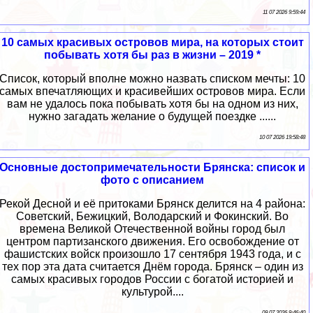
11 07 2026 9:59:44
10 самых красивых островов мира, на которых стоит
побывать хотя бы раз в жизни – 2019 *
Список, который вполне можно назвать списком мечты: 10
самых впечатляющих и красивейших островов мира. Если
вам не удалось пока побывать хотя бы на одном из них,
нужно загадать желание о будущей поездке ......
10 07 2026 19:58:48
Основные достопримечательности Брянска: список и
фото с описанием
Рекой Десной и её притоками Брянск делится на 4 района:
Советский, Бежицкий, Володарский и Фокинский. Во
времена Великой Отечественной войны город был
центром партизанского движения. Его освобождение от
фашистских войск произошло 17 сентября 1943 года, и с
тех пор эта дата считается Днём города. Брянск – один из
самых красивых городов России с богатой историей и
культурой....
09 07 2026 9:46:40