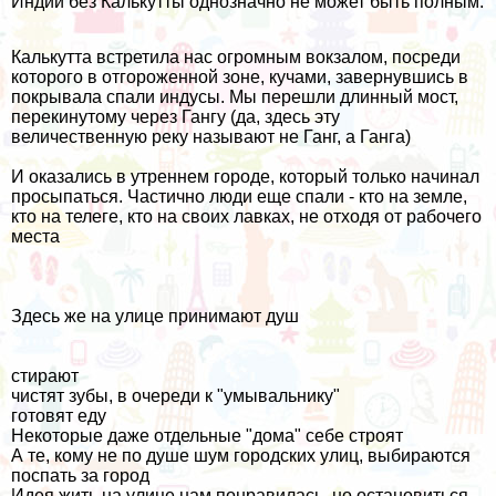
Индии без Калькутты однозначно не может быть полным.
Калькутта встретила нас огромным вокзалом, посреди
которого в отгороженной зоне, кучами, завернувшись в
покрывала спали индусы. Мы перешли длинный мост,
перекинутому через Гангу (да, здесь эту
величественную реку называют не Ганг, а Ганга)
И оказались в утреннем городе, который только начинал
просыпаться. Частично люди еще спали - кто на земле,
кто на телеге, кто на своих лавках, не отходя от рабочего
места
Здесь же на улице принимают душ
стирают
чистят зубы, в очереди к "умывальнику"
готовят еду
Некоторые даже отдельные "дома" себе строят
А те, кому не по душе шум городских улиц, выбираются
поспать за город
Идея жить на улице нам понравилась, но остановиться