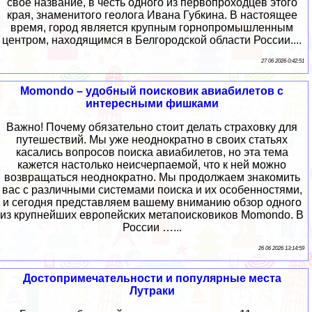
свое название, в честь одного из первопроходцев этого
края, знаменитого геолога Ивана Губкина. В настоящее
время, город является крупным горнопромышленным
центром, находящимся в Белгородской области России....
27 06 2026 0:42:51
Momondo – удобный поисковик авиабилетов с
интересными фишками
Важно! Почему обязательно стоит делать страховку для
путешествий. Мы уже неоднократно в своих статьях
касались вопросов поиска авиабилетов, но эта тема
кажется настолько неисчерпаемой, что к ней можно
возвращаться неоднократно. Мы продолжаем знакомить
вас с различными системами поиска и их особенностями,
и сегодня представляем вашему вниманию обзор одного
из крупнейших европейских метапоисковиков Momondo. В
России …...
26 06 2026 13:14:59
Достопримечательности и популярные места
Лутраки