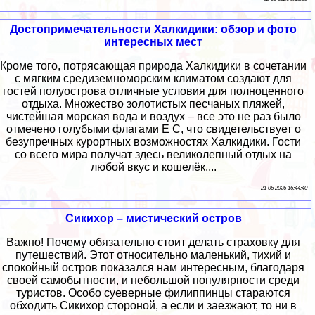
Достопримечательности Халкидики: обзор и фото
интересных мест
Кроме того, потрясающая природа Халкидики в сочетании
с мягким средиземноморским климатом создают для
гостей полуострова отличные условия для полноценного
отдыха. Множество золотистых песчаных пляжей,
чистейшая морская вода и воздух – все это не раз было
отмечено голубыми флагами Е С, что свидетельствует о
безупречных курортных возможностях Халкидики. Гости
со всего мира получат здесь великолепный отдых на
любой вкус и кошелёк....
21 06 2026 16:44:40
Сикихор – мистический остров
Важно! Почему обязательно стоит делать страховку для
путешествий. Этот относительно маленький, тихий и
спокойный остров показался нам интересным, благодаря
своей самобытности, и небольшой популярности среди
туристов. Особо суеверные филиппинцы стараются
обходить Сикихор стороной, а если и заезжают, то ни в