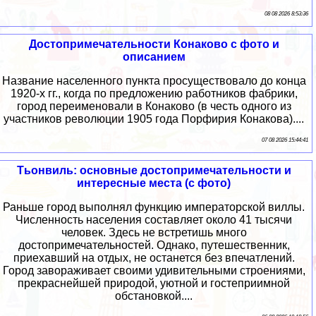
08 08 2026 8:53:36
Достопримечательности Конаково с фото и
описанием
Название населенного пункта просуществовало до конца
1920-х гг., когда по предложению работников фабрики,
город переименовали в Конаково (в честь одного из
участников революции 1905 года Порфирия Конакова)....
07 08 2026 15:44:41
Тьонвиль: основные достопримечательности и
интересные места (с фото)
Раньше город выполнял функцию императорской виллы.
Численность населения составляет около 41 тысячи
человек. Здесь не встретишь много
достопримечательностей. Однако, путешественник,
приехавший на отдых, не останется без впечатлений.
Город завораживает своими удивительными строениями,
прекраснейшей природой, уютной и гостеприимной
обстановкой....