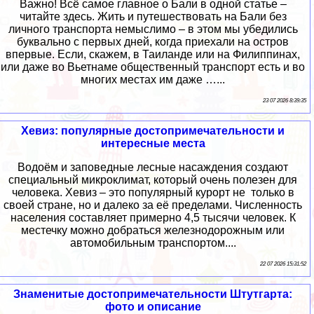
Важно! Всё самое главное о Бали в одной статье –
читайте здесь. Жить и путешествовать на Бали без
личного транспорта немыслимо – в этом мы убедились
буквально с первых дней, когда приехали на остров
впервые. Если, скажем, в Таиланде или на Филиппинах,
или даже во Вьетнаме общественный транспорт есть и во
многих местах им даже …...
23 07 2026 8:39:35
Хевиз: популярные достопримечательности и
интересные места
Водоём и заповедные лесные насаждения создают
специальный микроклимат, который очень полезен для
человека. Хевиз – это популярный курорт не только в
своей стране, но и далеко за её пределами. Численность
населения составляет примерно 4,5 тысячи человек. К
местечку можно добраться железнодорожным или
автомобильным транспортом....
22 07 2026 15:31:52
Знаменитые достопримечательности Штутгарта:
фото и описание