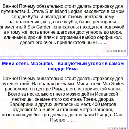
Важно! Почему обязательно стоит делать страховку для
путешествий. Отель Sun Island Legian находится в самом
сердце Куты, и благодаря такому центральному
расположению, когда все клубы, бары, рестораны,
знаменитый Sky Garden, спа-салоны находятся под рукой,
а к тому же, есть вполне шаговая доступность до моря,
длинный широкий пляж и огромный выбор сёрф-школ,
делает его очень привлекательным! …...
23 06 2026 16:12:23
Мини-отель Mia Suites – ваш уютный уголок в самом
сердце Рима
Важно! Почему обязательно стоит делать страховку для
путешествий. На правах рекламы. Мини-отель Mia Suites
расположен в центре Рима, в его исторической части.
Всего за несколько от него можно дойти Испанской
лестницы, знаменитого фонтана Треви, дворца
Барберини и других интересных мест. 400 метров
отделяют Mia Suites и станцию метро Barberini,
позволяющую быстро доехать до площади Пьяцца- Сан-
Пьетро, …...
22 06 2026 5:19:28