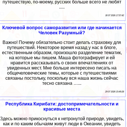
путешествую, по-моему, русских больше всего не любят
.....
30 07 2026 17:57:42
Ключевой вопрос саморазвития или где начинается
Человек Разумный?
Важно! Почему обязательно стоит делать страховку для
путешествий. Некоторое время назад у нас в блоге,
естественным образом, произошло разделение тематик,
на которые мы пишем. Маша фотографирует и ей
нравится рассказывать о своих впечатлениях от
увиденных мест. Мне больше интересено писать на
общечеловеческие темы, которые с путешествиями
связаны постольку, поскольку вся наша жизнь сейчас
тесно связана …...
29 07 2026 15:49:28
Республика Кирибати: достопримечательности и
красивые места
Здесь можно прикоснуться к нетронутой природе, увидеть,
как и по каким обычаям живут люди в Океании, увидеть