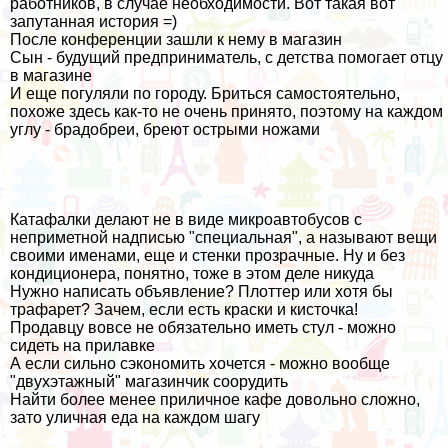
работников, в случае необходимости. Вот такая вот
запутанная история =)
После конференции зашли к нему в магазин
Сын - будущий предприниматель, с детства помогает отцу
в магазине
И еще погуляли по городу. Бриться самостоятельно,
похоже здесь как-то не очень принято, поэтому на каждом
углу - брадобреи, бреют острыми ножами
Катафалки делают не в виде микроавтобусов с
неприметной надписью "специальная", а называют вещи
своими именами, еще и стенки прозрачные. Ну и без
кондиционера, понятно, тоже в этом деле никуда
Нужно написать объявление? Плоттер или хотя бы
трафарет? Зачем, если есть краски и кисточка!
Продавцу вовсе не обязательно иметь стул - можно
сидеть на прилавке
А если сильно сэкономить хочется - можно вообще
"двухэтажный" магазинчик соорудить
Найти более менее приличное кафе довольно сложно,
зато уличная еда на каждом шагу