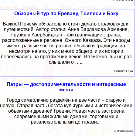
06 08 2026 19:18:56
Обзорный тур по Еревану, Тбилиси и Баку
Важно! Почему обязательно стоит делать страховку для
путешествий. Автор статьи: Анна Варламова Армения,
Грузия и Азербайджан - три граничащие страны,
расположенные в регионе Южного Кавказа. Эти народы
имеют разные языки, разные обычаи и традиции, но,
несмотря на это, у них много общего, и их истории
пересекались на протяжении веков. Возможно, вы не раз
слышали о …...
05 08 2026 4:11:46
Патры — достопримечательности и интересные
места
Город символично разделён на две части – старую и
новую. Старая часть богата культурными и историческими
объектами древней Греции. Новая часть застроена
современными жилыми домами, торговыми и
развлекательными центрами....
04 08 2026 5:55:56