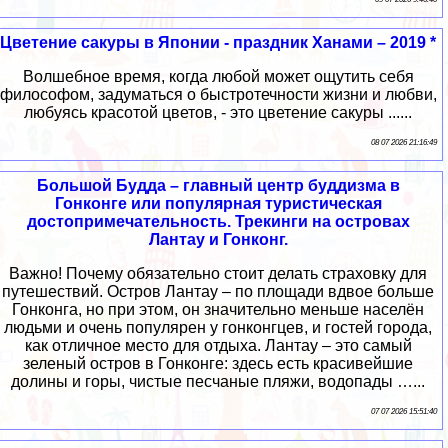
Цветение сакуры в Японии - праздник Ханами – 2019 *
Волшебное время, когда любой может ощутить себя
философом, задуматься о быстротечности жизни и любви,
любуясь красотой цветов, - это цветение сакуры ......
08 07 2026 21:16:49
Большой Будда – главный центр буддизма в
Гонконге или популярная туристическая
достопримечательность. Трекинги на островах
Лантау и Гонконг.
Важно! Почему обязательно стоит делать страховку для
путешествий. Остров Лантау – по площади вдвое больше
Гонконга, но при этом, он значительно меньше населён
людьми и очень популярен у гонконгцев, и гостей города,
как отличное место для отдыха. Лантау – это самый
зеленый остров в Гонконге: здесь есть красивейшие
долины и горы, чистые песчаные пляжи, водопады …...
07 07 2026 15:51:40