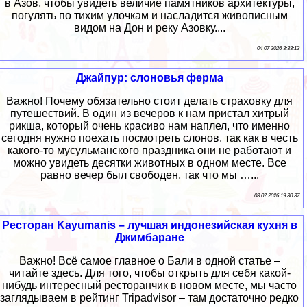
в Азов, чтобы увидеть величие памятников архитектуры,
погулять по тихим улочкам и насладится живописным
видом на Дон и реку Азовку....
04 07 2026 3:33:13
Джайпур: слоновья ферма
Важно! Почему обязательно стоит делать страховку для
путешествий. В один из вечеров к нам пристал хитрый
рикша, который очень красиво нам наплел, что именно
сегодня нужно поехать посмотреть слонов, так как в честь
какого-то мусульманского праздника они не работают и
можно увидеть десятки животных в одном месте. Все
равно вечер был свободен, так что мы …...
03 07 2026 19:30:37
Ресторан Kayumanis – лучшая индонезийская кухня в
Джимбаране
Важно! Всё самое главное о Бали в одной статье –
читайте здесь. Для того, чтобы открыть для себя какой-
нибудь интересный ресторанчик в новом месте, мы часто
заглядываем в рейтинг Tripadvisor – там достаточно редко