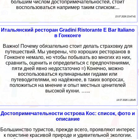
большим числом достопримечательностей, стоит
воспользоваться например таким списком:...
15 07 2026 23:47:41
Итальянский ресторан Gradini Ristorante E Bar Italiano
в Гонконге
Важно! Почему обязательно стоит делать страховку для
путешествий. Мы уверены, что хороших ресторанов в
Гонконге немало, но чтобы побывать во многих из них,
сравнить, оценить и определиться с предпочтениями,
пяти дней явно недостаточно =) Конечно, можно
воспользоваться кулинарными гидами или
путеводителями, но надёжнее, в таких вопросах,
положиться на мнение и опыт местных ценителей
высокой кухни. …...
14 07 2026 1:28:45
Достопримечательности острова Кос: список, фото и
описание
Большинство туристов, прежде всего, проявляют интерес
к поистине красивой природе и удивительной экологии.