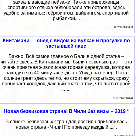
захватывающие пейзажи. Также приверженцы
спортивного отдыха облюбовали эти острова: здесь
удобно заниматься сёрфингом, дайвингом, спортивной
рыбалкой....
28 07 2026 6:26:24
Кинтамани — обед с видом на вулкан и прогулки по
застывшей лаве
Важно! Всё самое главное о Бали в одной статье –
читайте здесь. В Кинтамани мы были несколько раз — это
очень приятная живописная горная деревушка, которая
находится в 40 минутах езды от Убуда на север. Пока
солнце греет здесь тепло, но стоит ему скрыться, сразу
пробирает холодок, дающий знать о том, что вы в горной
…...
27 07 2026 19:23:30
Новая безвизовая страна! В Чили без визы – 2019 *
В списке безвизовых стран для россиян прибавилась
новая страна - Чили! По приезду каждый ......