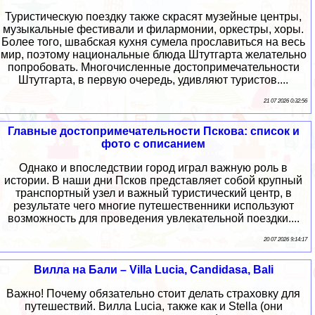
Туристическую поездку также скрасят музейные центры,
музыкальные фестивали и филармонии, оркестры, хоры.
Более того, швабская кухня сумела прославиться на весь
мир, поэтому национальные блюда Штутгарта желательно
попробовать. Многочисленные достопримечательности
Штутгарта, в первую очередь, удивляют туристов....
21 07 2026 0:32:56
Главные достопримечательности Пскова: список и
фото с описанием
Однако и впоследствии город играл важную роль в
истории. В наши дни Псков представляет собой крупный
транспортный узел и важный туристический центр, в
результате чего многие путешественники используют
возможность для проведения увлекательной поездки....
20 07 2026 9:14:17
Вилла на Бали – Villa Lucia, Candidasa, Bali
Важно! Почему обязательно стоит делать страховку для
путешествий. Вилла Lucia, также как и Stella (они