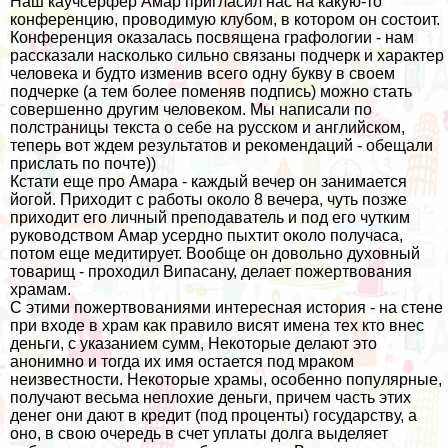
Наш каучсерфер Амар пригласил нас на какую-то
конференцию, проводимую клубом, в котором он состоит.
Конференция оказалась посвящена графологии - нам
рассказали насколько сильно связаны подчерк и характер
человека и будто изменив всего одну букву в своем
подчерке (а тем более поменяв подпись) можно стать
совершенно другим человеком. Мы написали по
полстраницы текста о себе на русском и английском,
теперь вот ждем результатов и рекомендаций - обещали
прислать по почте))
Кстати еще про Амара - каждый вечер он занимается
йогой. Приходит с работы около 8 вечера, чуть позже
приходит его личный преподаватель и под его чутким
руководством Амар усердно пыхтит около получаса,
потом еще медитирует. Вообще он довольно духовный
товарищ - проходил Випасану, делает пожертвования
храмам.
C этими пожертвованиями интересная история - на стене
при входе в храм как правило висят имена тех кто внес
деньги, с указанием сумм, Некоторые делают это
анонимно и тогда их имя остается под мраком
неизвестности. Некоторые храмы, особенно популярные,
получают весьма неплохие деньги, причем часть этих
денег они дают в кредит (под проценты) государству, а
оно, в свою очередь в счет уплаты долга выделяет