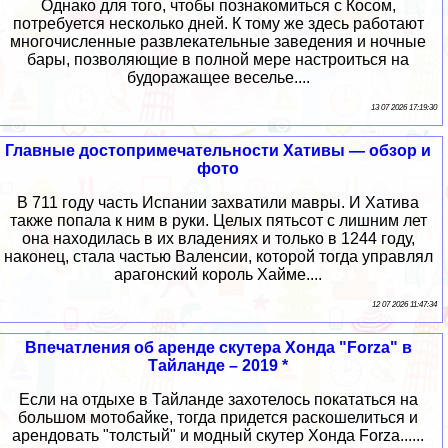
Однако для того, чтобы познакомиться с Косом,
потребуется несколько дней. К тому же здесь работают
многочисленные развлекательные заведения и ночные
бары, позволяющие в полной мере настроиться на
будоражащее веселье....
13 07 2026 17:19:30
Главные достопримечательности Хативы — обзор и
фото
В 711 году часть Испании захватили мавры. И Хатива
также попала к ним в руки. Целых пятьсот с лишним лет
она находилась в их владениях и только в 1244 году,
наконец, стала частью Валенсии, которой тогда управлял
арагонский король Хайме....
12 07 2026 11:47:34
Впечатления об аренде скутера Хонда "Forza" в
Тайланде – 2019 *
Если на отдыхе в Тайланде захотелось покататься на
большом мотобайке, тогда придется раскошелиться и
арендовать "толстый" и модный скутер Хонда Forza......