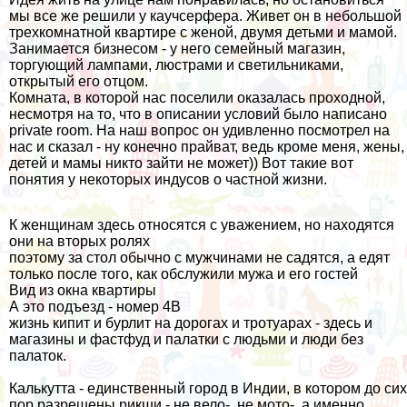
мы все же решили у каучсерфера. Живет он в небольшой
трехкомнатной квартире с женой, двумя детьми и мамой.
Занимается бизнесом - у него семейный магазин,
торгующий лампами, люстрами и светильниками,
открытый его отцом.
Комната, в которой нас поселили оказалась проходной,
несмотря на то, что в описании условий было написано
private room. На наш вопрос он удивленно посмотрел на
нас и сказал - ну конечно прайват, ведь кроме меня, жены,
детей и мамы никто зайти не может)) Вот такие вот
понятия у некоторых индусов о частной жизни.
К женщинам здесь относятся с уважением, но находятся
они на вторых ролях
поэтому за стол обычно с мужчинами не садятся, а едят
только после того, как обслужили мужа и его гостей
Вид из окна квартиры
А это подъезд - номер 4B
жизнь кипит и бурлит на дорогах и тротуарах - здесь и
магазины и фастфуд и палатки с людьми и люди без
палаток.
Калькутта - единственный город в Индии, в котором до сих
пор разрешены рикши - не вело-, не мото-, а именно