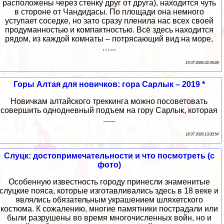
расположены через стенку друг от друга), находится чуть
в стороне от Чандидасы. По площади она немного
уступает соседке, но зато сразу пленила нас всех своей
продуманностью и компактностью. Всё здесь находится
рядом, из каждой комнаты – потрясающий вид на море,
…...
19 07 2026 22:39:28
Горы Алтая для новичков: гора Сарлык – 2019 *
Новичкам алтайского треккинга можно посоветовать
совершить однодневный подъем на гору Сарлык, которая
......
18 07 2026 13:30:54
Слуцк: достопримечательности и что посмотреть (с
фото)
Особенную известность городу принесли знаменитые
слуцкие пояса, которые изготавливались здесь в 18 веке и
являлись обязательным украшением шляхетского
костюма. К сожалению, многие памятники пострадали или
были разрушены во время многочисленных войн, но и