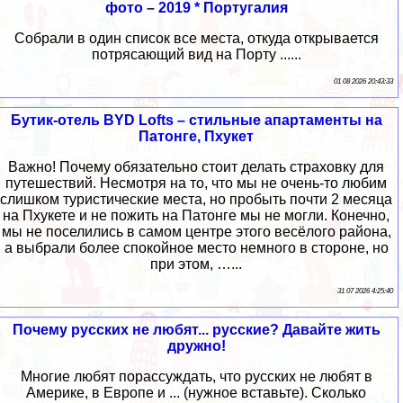
фото – 2019 * Португалия
Собрали в один список все места, откуда открывается
потрясающий вид на Порту ......
01 08 2026 20:43:33
Бутик-отель BYD Lofts – стильные апартаменты на
Патонге, Пхукет
Важно! Почему обязательно стоит делать страховку для
путешествий. Несмотря на то, что мы не очень-то любим
слишком туристические места, но пробыть почти 2 месяца
на Пхукете и не пожить на Патонге мы не могли. Конечно,
мы не поселились в самом центре этого весёлого района,
а выбрали более спокойное место немного в стороне, но
при этом, …...
31 07 2026 4:25:40
Почему русских не любят... русские? Давайте жить
дружно!
Многие любят порассуждать, что русских не любят в
Америке, в Европе и ... (нужное вставьте). Сколько