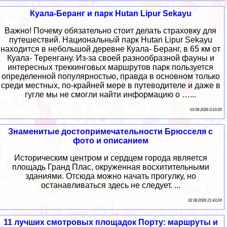
Куала-Беранг и парк Hutan Lipur Sekayu
Важно! Почему обязательно стоит делать страховку для
путешествий. Национальный парк Hutan Lipur Sekayu
находится в небольшой деревне Куала- Беранг, в 65 км от
Куала- Теренгану. Из-за своей разнообразной фауны и
интересных треккинговых маршрутов парк пользуется
определенной популярностью, правда в основном только
среди местных, по-крайней мере в путеводителе и даже в
гугле мы не смогли найти информацию о …...
03 08 2026 0:10:28
Знаменитые достопримечательности Брюсселя с
фото и описанием
Историческим центром и сердцем города является
площадь Гранд Плас, окруженная восхитительными
зданиями. Отсюда можно начать прогулку, но
останавливаться здесь не следует. ...
02 08 2026 21:43:24
11 лучших смотровых площадок Порту: маршруты и