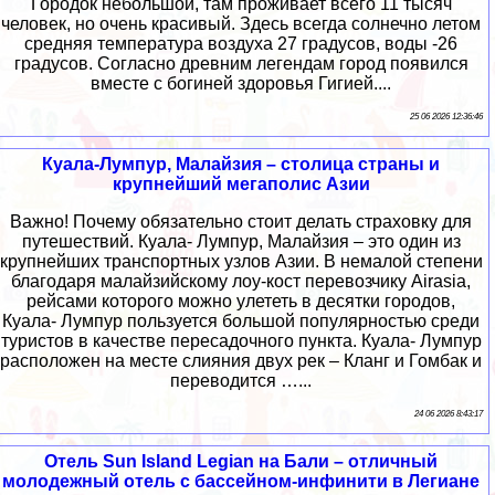
Городок небольшой, там проживает всего 11 тысяч
человек, но очень красивый. Здесь всегда солнечно летом
средняя температура воздуха 27 градусов, воды -26
градусов. Согласно древним легендам город появился
вместе с богиней здоровья Гигией....
25 06 2026 12:36:46
Куала-Лумпур, Малайзия – столица страны и
крупнейший мегаполис Азии
Важно! Почему обязательно стоит делать страховку для
путешествий. Куала- Лумпур, Малайзия – это один из
крупнейших транспортных узлов Азии. В немалой степени
благодаря малайзийскому лоу-кост перевозчику Airasia,
рейсами которого можно улететь в десятки городов,
Куала- Лумпур пользуется большой популярностью среди
туристов в качестве пересадочного пункта. Куала- Лумпур
расположен на месте слияния двух рек – Кланг и Гомбак и
переводится …...
24 06 2026 8:43:17
Отель Sun Island Legian на Бали – отличный
молодежный отель с бассейном-инфинити в Легиане