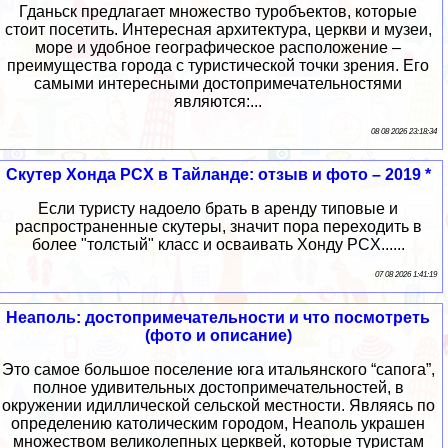
Гданьск предлагает множество туробъектов, которые
стоит посетить. Интересная архитектура, церкви и музеи,
море и удобное географическое расположение –
преимущества города с туристической точки зрения. Его
самыми интересными достопримечательностями
являются:...
08 08 2026 23:18:34
Скутер Хонда PCX в Тайланде: отзыв и фото – 2019 *
Если туристу надоело брать в аренду типовые и
распространенные скутеры, значит пора переходить в
более "толстый" класс и осваивать Хонду PCX......
07 08 2026 1:41:19
Неаполь: достопримечательности и что посмотреть
(фото и описание)
Это самое большое поселение юга итальянского “сапога”,
полное удивительных достопримечательностей, в
окружении идиллической сельской местности. Являясь по
определению католическим городом, Неаполь украшен
множеством великолепных церквей, которые туристам