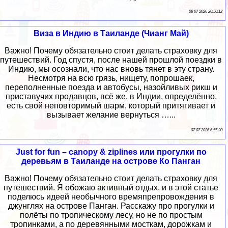
08 07 2026 20:50:12
Виза в Индию в Таиланде (Чианг Май)
Важно! Почему обязательно стоит делать страховку для
путешествий. Год спустя, после нашей прошлой поездки в
Индию, мы осознали, что нас вновь тянет в эту страну.
Несмотря на всю грязь, нищету, попрошаек,
переполненные поезда и автобусы, назойливых рикш и
приставучих продавцов, всё же, в Индии, определённо,
есть свой неповторимый шарм, который притягивает и
вызывает желание вернуться …...
07 07 2026 6:55:20
Just for fun – canopy & ziplines или прогулки по
деревьям в Таиланде на острове Ко Панган
Важно! Почему обязательно стоит делать страховку для
путешествий. Я обожаю активный отдых, и в этой статье
поделюсь идеей необычного времяпрепровождения в
джунглях на острове Панган. Расскажу про прогулки и
полёты по тропическому лесу, но не по простым
тропинками, а по деревянными мосткам, дорожкам и