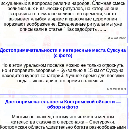
искушенных в вопросах религии народов. Сложная смесь
религиозных и языческих ритуалов, на которые они
затрачивают немалое количество времени, часто
вызывает улыбку, а яркие и красочные церемонии
поражают воображение. Ежедневные ритуалы мы уже
описывали в статье " Как задобрить …...
25 07 2026 7:58:17
Достопримечательности и интересные места Суксуна
(с фото)
Но в этом уральском поселке можно не только отдохнуть,
но и поправить здоровье – буквально в 15 км от Суксуна
находится курорт-санаторий. Лучшее время для поездки
сюда – июнь, дни в это время солнечные....
24 07 2026 23:18:13
Достопримечательности Костромской области —
обзор и фото
Многим он знаком, потому что является местом
жительства сказочного персонажа – Снегурочки.
Костромская область удивительно богата разнообразными