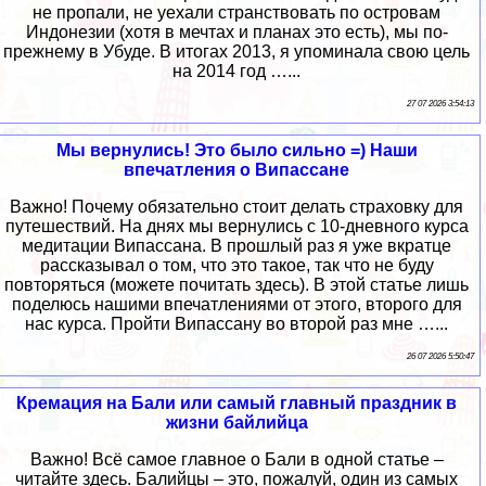
не пропали, не уехали странствовать по островам
Индонезии (хотя в мечтах и планах это есть), мы по-
прежнему в Убуде. В итогах 2013, я упоминала свою цель
на 2014 год …...
27 07 2026 3:54:13
Мы вернулись! Это было сильно =) Наши
впечатления о Випассане
Важно! Почему обязательно стоит делать страховку для
путешествий. На днях мы вернулись с 10-дневного курса
медитации Випассана. В прошлый раз я уже вкратце
рассказывал о том, что это такое, так что не буду
повторяться (можете почитать здесь). В этой статье лишь
поделюсь нашими впечатлениями от этого, второго для
нас курса. Пройти Випассану во второй раз мне …...
26 07 2026 5:50:47
Кремация на Бали или самый главный праздник в
жизни байлийца
Важно! Всё самое главное о Бали в одной статье –
читайте здесь. Балийцы – это, пожалуй, один из самых