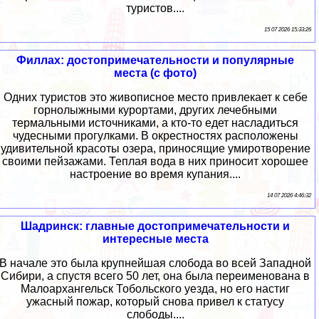
туристов....
15 07 2026 15:33:26
Филлах: достопримечательности и популярные
места (с фото)
Одних туристов это живописное место привлекает к себе
горнолыжными курортами, других лечебными
термальными источниками, а кто-то едет насладиться
чудесными прогулками. В окрестностях расположены
удивительной красоты озера, приносящие умиротворение
своими пейзажами. Теплая вода в них приносит хорошее
настроение во время купания....
14 07 2026 4:46:32
Шадринск: главные достопримечательности и
интересные места
В начале это была крупнейшая слобода во всей Западной
Сибири, а спустя всего 50 лет, она была переименована в
Малоархангельск Тобольского уезда, но его настиг
ужасный пожар, который снова привел к статусу
слободы....