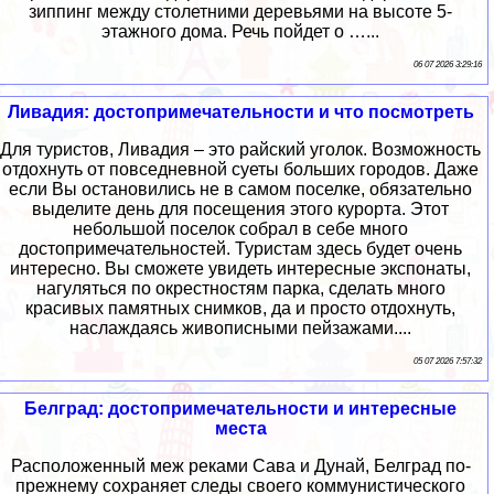
зиппинг между столетними деревьями на высоте 5-
этажного дома. Речь пойдет о …...
06 07 2026 3:29:16
Ливадия: достопримечательности и что посмотреть
Для туристов, Ливадия – это райский уголок. Возможность
отдохнуть от повседневной суеты больших городов. Даже
если Вы остановились не в самом поселке, обязательно
выделите день для посещения этого курорта. Этот
небольшой поселок собрал в себе много
достопримечательностей. Туристам здесь будет очень
интересно. Вы сможете увидеть интересные экспонаты,
нагуляться по окрестностям парка, сделать много
красивых памятных снимков, да и просто отдохнуть,
наслаждаясь живописными пейзажами....
05 07 2026 7:57:32
Белград: достопримечательности и интересные
места
Расположенный меж реками Сава и Дунай, Белград по-
прежнему сохраняет следы своего коммунистического