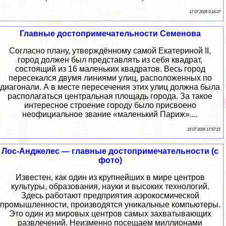
17 07 2026 0:16:37
Главные достопримечательности Семенова
Согласно плану, утверждённому самой Екатериной II,
город должен был представлять из себя квадрат,
состоящий из 16 маленьких квадратов. Весь город
пересекался двумя линиями улиц, расположенных по
диагонали. А в месте пересечения этих улиц должна была
располагаться центральная площадь города. За такое
интересное строение городу было присвоено
неофициальное звание «маленький Париж»....
16 07 2026 17:57:21
Лос-Анджелес — главные достопримечательности (с
фото)
Известен, как один из крупнейших в мире центров
культуры, образования, науки и высоких технологий.
Здесь работают предприятия аэрокосмической
промышленности, производятся уникальные компьютеры.
Это один из мировых центров самых захватывающих
развлечений. Неизменно посещаем миллионами