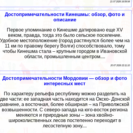
21 07 2026 16:59:54
Достопримечательности Кинешмы: обзор, фото и
описание
Первое упоминание о Кинешме датировано еще XV
веком, правда, тогда это было сельское поселение.
Удобное местоположение (город растянулся более чем на
11 км по правому берегу Волги) способствовало, тому
чтобы Кинешма стала – крупным городом в Ивановской
области, промышленным центром....
20 07 2026 22:11:10
Достопримечательности Мордовии — обзор и фото
интересных мест
По характеру рельефа республику можно разделить на
две части: ее западная часть находится на Окско- Донской
равнине, а восточная, более обширная – на Приволжской
возвышенности. С северо-запада на юго-восток региона
меняются и природные зоны – зона хвойно-
широколиственных лесов постепенно переходит в
лесостепную зону....