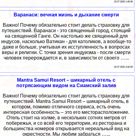
19 07 2026 1:40:46
Варанаси: вечная жизнь и дыхание смерти
Важно! Почему обязательно стоит делать страховку для
путешествий. Варанаси - это священный город, стоящий
на священной Ганге. Он настолько же священный для
индусов, насколько Ватикан - для католиков, а вообще-то
даже и больше, учитывая их исступленность в вопросах
веры и религии. С точки зрения индуизма - после смерти
человек перерождается и, в зависимости от своего …...
18 07 2026 3:42:40
Mantra Samui Resort – шикарный отель с
потрясающим видом на Сиамский залив
Важно! Почему обязательно стоит делать страховку для
путешествий. Mantra Samui Resort – шикарный отель, в
котором, помимо отличного сервиса, есть очень
интересная особенность – это его месторасположение.
Отель стоит на холме, в нескольких сотнях метров от
побережья, и со всей его территории, из ресторана и
большинства номеров открывается нереальный вид на
окрестности. Мы любим забраться …...