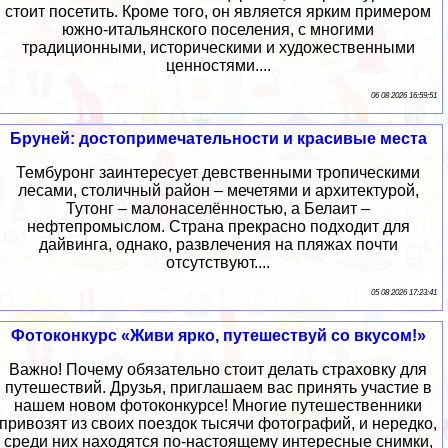
стоит посетить. Кроме того, он является ярким примером
южно-итальянского поселения, с многими
традиционными, историческими и художественными
ценностями....
06 08 2026 16:59:51
Бруней: достопримечательности и красивые места
Тембуронг заинтересует девственными тропическими
лесами, столичный район – мечетями и архитектурой,
Тутонг – малонаселённостью, а Белаит –
нефтепромыслом. Страна прекрасно подходит для
дайвинга, однако, развлечения на пляжах почти
отсутствуют....
05 08 2026 17:23:41
Фотоконкурс «Живи ярко, путешествуй со вкусом!»
Важно! Почему обязательно стоит делать страховку для
путешествий. Друзья, приглашаем вас принять участие в
нашем новом фотоконкурсе! Многие путешественники
привозят из своих поездок тысячи фотографий, и нередко,
среди них находятся по-настоящему интересные снимки,