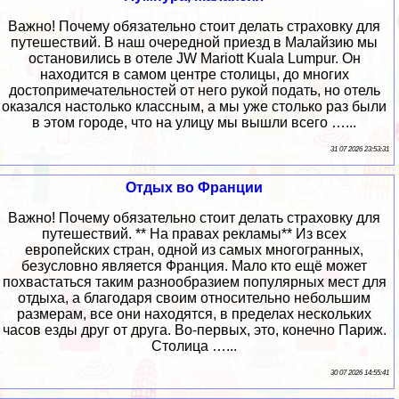
Важно! Почему обязательно стоит делать страховку для
путешествий. В наш очередной приезд в Малайзию мы
остановились в отеле JW Mariott Kuala Lumpur. Он
находится в самом центре столицы, до многих
достопримечательностей от него рукой подать, но отель
оказался настолько классным, а мы уже столько раз были
в этом городе, что на улицу мы вышли всего …...
31 07 2026 23:53:31
Отдых во Франции
Важно! Почему обязательно стоит делать страховку для
путешествий. ** На правах рекламы** Из всех
европейских стран, одной из самых многогранных,
безусловно является Франция. Мало кто ещё может
похвастаться таким разнообразием популярных мест для
отдыха, а благодаря своим относительно небольшим
размерам, все они находятся, в пределах нескольких
часов езды друг от друга. Во-первых, это, конечно Париж.
Столица …...
30 07 2026 14:55:41