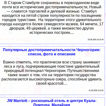
В Старом Стамбуле сохранены в первозданном виде
почти все исторические достопримечательности, Новый
— славится торговлей и деловой жизнью. Стамбул
находится на пятой строке популярности по посещению
городов туристами. На территории этого удивительного
города находятся более семидесяти музеев, 64 мечети, 17
дворцов, 49 церквей, а также множество других
исторических построек....
02 08 2026 10:31:49
Популярные достопримечательности Черногории:
список, фото и описание
Важно отметить, что практически всю страну занимают
леса и луга, подчеркивающие поистине удивительный
природный потенциал Черногории. Путешественники
также знают о том, что на территории государства
располагаются высокогорные озера, способные удивить
своей красотой....
01 08 2026 0:12:52
JW Marriott – роскошный отель в центре Куала-
Лумпура, Малайзия