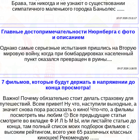
Брава, так никогда и не узнают о существовании
симпатичного маленького городка Баньолес ......
10 07 2026 15:11:17
Главные достопримечательности Нюрнберга с фото
и описанием
Однако самые серьезные испытания пришлись на Вторую
мировую войну, когда при бомбардировках населенный
пункт оказался превращен в руины....
09 07 2026 3:38:55
7 фильмов, которые будут держать в напряжении до
конца просмотра!
Важно! Почему обязательно стоит делать страховку для
путешествий. Всем привет! Ну что, наступили выходные, а
значит снова пора рассказать о кино! Что-что, а фильмы
посмотреть мы любим 🙂 Все предыдущие статьи
смотрите во вкладке Ф И Л Ь М Ы, или листайте статью до
конца, там полный список моих подборок фильмов с
высоким рейтингом, всего уже 65 различных классных
киношек! Рекомендую …...