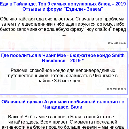
Еда в Тайланде. Топ 9 самых популярных блюд – 2019
Отзывы и форум "Ездили - Знаем"
Обычно тайская еда очень острая. Сначала это проблема,
затем путешественники либо адаптируются к этому, либо
быстро запоминают волшебную фразу "ноу спайси" перед
......
29 07 2026 9:30:30
Где поселиться в Чианг Мае - бюджетное кондо Smith
Residence – 2019 *
Резюме: спокойное кондо для непривередливых
путешественников, готовых зависать в Чиангмае в
районе 3-6 месяцев ......
28 07 2026 13:57:14
Облачный вулкан Агунг или необычный вьюпоинт в
Чандидасе, Бали
Важно! Всё самое главное о Бали в одной статье –
читайте здесь. Всем привет! С момента последней
активности на блоге прошло больше недели – мы никуда