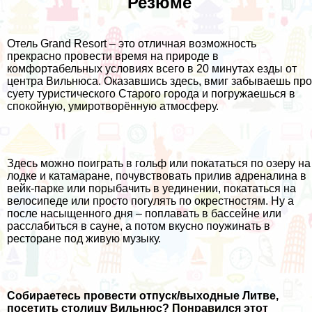
Резюме
Отель Grand Resort – это отличная возможность
прекрасно провести время на природе в
комфортабельных условиях всего в 20 минутах езды от
центра Вильнюса. Оказавшись здесь, вмиг забываешь про
суету туристического Старого города и погружаешься в
спокойную, умиротворённую атмосферу.
Здесь можно поиграть в гольф или покататься по озеру на
лодке и катамаране, почувствовать прилив адреналина в
вейк-парке или порыбачить в уединении, покататься на
велосипеде или просто погулять по окрестностям. Ну а
после насыщенного дня – поплавать в бассейне или
расслабиться в сауне, а потом вкусно поужинать в
ресторане под живую музыку.
Собираетесь провести отпуск/выходные Литве,
посетить столицу Вильнюс? Понравился этот