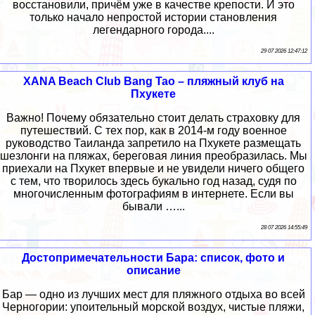
восстановили, причём уже в качестве крепости. И это
только начало непростой истории становления
легендарного города....
29 07 2026 12:47:12
XANA Beach Club Bang Tao – пляжный клуб на
Пхукете
Важно! Почему обязательно стоит делать страховку для
путешествий. С тех пор, как в 2014-м году военное
руководство Таиланда запретило на Пхукете размещать
шезлонги на пляжах, береговая линия преобразилась. Мы
приехали на Пхукет впервые и не увидели ничего общего
с тем, что творилось здесь букально год назад, судя по
многочисленным фотографиям в интернете. Если вы
бывали …...
28 07 2026 14:55:49
Достопримечательности Бара: список, фото и
описание
Бар — одно из лучших мест для пляжного отдыха во всей
Черногории: упоительный морской воздух, чистые пляжи,