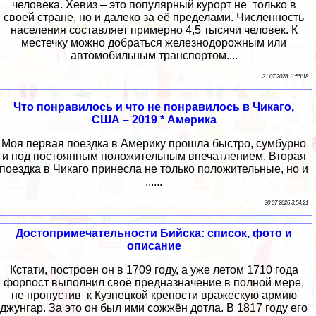
человека. Хевиз – это популярный курорт не только в
своей стране, но и далеко за её пределами. Численность
населения составляет примерно 4,5 тысячи человек. К
местечку можно добраться железнодорожным или
автомобильным транспортом....
31 07 2026 11:55:18
Что понравилось и что не понравилось в Чикаго,
США – 2019 * Америка
Моя первая поездка в Америку прошла быстро, сумбурно
и под постоянным положительным впечатлением. Вторая
поездка в Чикаго принесла не только положительные, но и
......
30 07 2026 3:54:21
Достопримечательности Бийска: список, фото и
описание
Кстати, построен он в 1709 году, а уже летом 1710 года
форпост выполнил своё предназначение в полной мере,
не пропустив к Кузнецкой крепости вражескую армию
джунгар. За это он был ими сожжён дотла. В 1817 году его