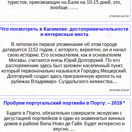
туристов, приезжающих на Бали на 10-15 дней, это,
вообще, …...
07 08 2026 10:47:30
Что посмотреть в Касимове: достопримечательности
и интересные места
В летописях первое упоминание об этом городе
датируется 1152 годом, с которого, вероятно, он и начал
свою историю. Его основателем, как и основателем
Москвы, считается князь Юрий Долгорукий. По его
распоряжению здесь был заложен населенный пункт,
который первоначально назывался Городец Мещерский.
Долгорукий создал здесь приграничную крепость на
рубежах Владимиро- Суздальского княжества....
06 08 2026 15:50:34
Пробуем португальский портвейн в Порту: – 2019 *
Будете в Порто, обязательно совершите экскурсию с
дегустацией портвейнов в один из знаменитых винных
домов в районе Вила Ново де Гайя. Будет интересно и
вкусно......