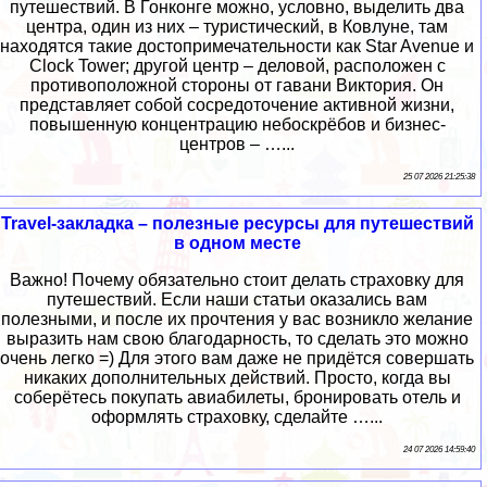
путешествий. В Гонконге можно, условно, выделить два
центра, один из них – туристический, в Ковлуне, там
находятся такие достопримечательности как Star Avenue и
Clock Tower; другой центр – деловой, расположен с
противоположной стороны от гавани Виктория. Он
представляет собой сосредоточение активной жизни,
повышенную концентрацию небоскрёбов и бизнес-
центров – …...
25 07 2026 21:25:38
Travel-закладка – полезные ресурсы для путешествий
в одном месте
Важно! Почему обязательно стоит делать страховку для
путешествий. Если наши статьи оказались вам
полезными, и после их прочтения у вас возникло желание
выразить нам свою благодарность, то сделать это можно
очень легко =) Для этого вам даже не придётся совершать
никаких дополнительных действий. Просто, когда вы
соберётесь покупать авиабилеты, бронировать отель и
оформлять страховку, сделайте …...
24 07 2026 14:59:40