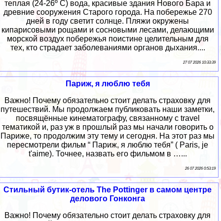
теплая (24-26º С) вода, красивые здания Нового Бара и
древние сооружения Старого города. На побережье 270
дней в году светит солнце. Пляжи окружены
кипарисовыми рощами и сосновыми лесами, делающими
морской воздух побережья поистине целительным для
тех, кто страдает заболеваниями органов дыхания....
27 07 2026 10:33:39
Париж, я люблю тебя
Важно! Почему обязательно стоит делать страховку для
путешествий. Мы продолжаем публиковать наши заметки,
посвящённые кинематографу, связанному с travel
тематикой и, раз уж в прошлый раз мы начали говорить о
Париже, то продолжим эту тему и сегодня. На этот раз мы
пересмотрели фильм “ Париж, я люблю тебя” ( Paris, je
t'aime). Точнее, назвать его фильмом в …...
26 07 2026 0:53:19
Стильный бутик-отель The Pottinger в самом центре
делового Гонконга
Важно! Почему обязательно стоит делать страховку для