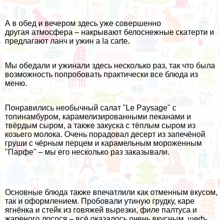
А в обед и вечером здесь уже совершенно
другая атмосфера – накрывают белоснежные скатерти и
предлагают ланч и ужин a la carte.
Мы обедали и ужинали здесь несколько раз, так что была
возможность попробовать практически все блюда из
меню.
Понравились необычный салат "Le Paysage" с
топинамбуром, карамелизированными пеканами и
твёрдым сыром, а также закуска с тёплым сыром из
козьего молока. Очень порадовал десерт из запечёной
груши с чёрным перцем и карамельным мороженным
"Парфе" – мы его несколько раз заказывали.
Основные блюда также впечатлили как отменным вкусом,
так и оформлением. Пробовали утиную грудку, каре
ягнёнка и стейк из говяжей вырезки, филе палтуса и
жареного лосося – всё оказалось очень вкусным, шеф-