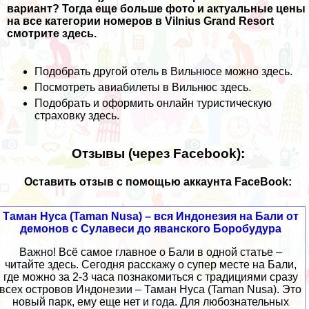
вариант? Тогда еще больше фото и актуальные цены
на все категории номеров в Vilnius Grand Resort
смотрите
здесь
.
Подобрать другой отель в Вильнюсе можно
здесь
.
Посмотреть авиабилеты в Вильнюс
здесь
.
Подобрать и оформить онлайн туристическую
страховку
здесь
.
Отзывы (через Facebook):
Оставить отзыв с помощью аккаунта FaceBook:
Таман Нуса (Taman Nusa) – вся Индонезия на Бали от
демонов с Сулавеси до яванского Боробудура
Важно! Всё самое главное о Бали в одной статье –
читайте здесь. Сегодня расскажу о супер месте на Бали,
где можно за 2-3 часа познакомиться с традициями сразу
всех островов Индонезии – Таман Нуса (Taman Nusa). Это
новый парк, ему еще нет и года. Для любознательных