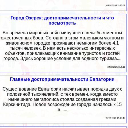
05 08 2026 11:25:18
Город Озерск: достопримечательности и что
посмотреть
Во времена мировых войн минувшего века был местом
ожесточенных боев. Сегодня в этом маленьком уютном и
живописном городке проживают немногим более 4,1
тысяч человек. В нем есть несколько интересных
объектов, привлекающих внимание туристов и гостей
города. Здесь хорошие условия для водного туризма....
04 08 2026 9:35:11
Главные достопримечательности Евпатории
Существование Евпатории насчитывает порядка двух с
половиной тысячелетий, с тех времен, когда вместо
нынешнего мегаполиса стояла созданная греками
Керкинитида. Новое возрождение города началось к 15
в......
03 08 2026 15:19:40