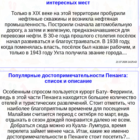
интересных мест
Только в XIX веке на этой территории пробурили
нефтяные скважины и возникла нефтяная
промышленность. Построили сначала автомобильную
дорогу, а затем и железную, предназначавшиеся для
перевозки нефти. В 30-е года прошлого столетия посёлок
начал развиваться и благоустраиваться. В 1938 году,
когда поменялась власть, посёлок был назван рабочим, и
только в 1943 году Ухта получила звание города....
21 07 2026 14:25:43
Популярные достопримечательности Пенанга:
список и описание
Особенным спросом пользуется курорт Бату- Ферринги,
ведь в этой части Пенанга находится большее количество
отелей и туристических развлечений. Стоит отметить, что
наиболее благоприятным временем для посещения
Малайзии считается период с октября по март, ведь
отдыхать в сезон дождей понравится далеко не всем.
Добраться сюда можно из Куала- Лумпура, время
перелета займет менее часа. Итак, какие же именно
достопримечательности в Пенанге стоит посетить?...