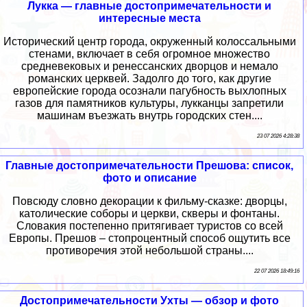
Лукка — главные достопримечательности и
интересные места
Исторический центр города, окруженный колоссальными
стенами, включает в себя огромное множество
средневековых и ренессанских дворцов и немало
романских церквей. Задолго до того, как другие
европейские города осознали пагубность выхлопных
газов для памятников культуры, лукканцы запретили
машинам въезжать внутрь городских стен....
23 07 2026 4:28:38
Главные достопримечательности Прешова: список,
фото и описание
Повсюду словно декорации к фильму-сказке: дворцы,
католические соборы и церкви, скверы и фонтаны.
Словакия постепенно притягивает туристов со всей
Европы. Прешов – стопроцентный способ ощутить все
противоречия этой небольшой страны....
22 07 2026 18:49:16
Достопримечательности Ухты — обзор и фото