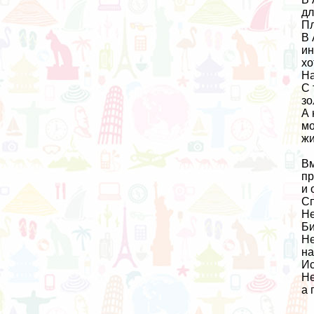
дл
Пл
В 
ин
хо
На
С 
зо
А 
мо
жи
Вм
пр
и 
Сп
Не
Би
Не
на
Ис
Не
а 