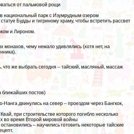
орваться от пальмовой рощи
и в национальный парк с Изумрудным озером
 статуе Будды и тигриному храму, чтобы встретить рассвет
ком и Лироном.
 монахов, чему немало удивлялись (хотя нет, на
енника
).
, что же выбрать сегодня – тайский, масляный, массаж
из ближайших постов)
 Ао-Нанга двинулись на север – проездом через Бангкок,
Квай, при строительстве которого погибло несколько
ых во время Второй мировой войны
остановились – научились готовить некоторые тайские
ецепт.