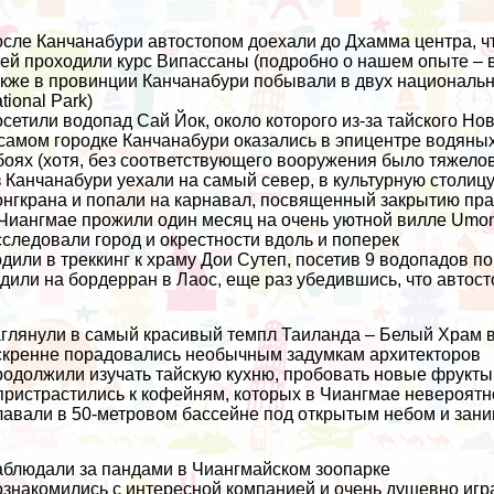
сле Канчанабури автостопом доехали до Дхамма центра, что
ей проходили курс Випассаны (подробно о нашем опыте – 
кже в провинции Канчанабури побывали в двух национальн
tional Park)
сетили водопад Сай Йок, около которого из-за тайского Но
самом городке Канчанабури оказались в эпицентре водяных 
боях (хотя, без соответствующего вооружения было тяжелова
 Канчанабури уехали на самый север, в культурную столицу
нгкрана и попали на карнавал, посвященный закрытию пра
Чиангмае прожили один месяц на очень уютной вилле Umo
следовали город и окрестности вдоль и поперек
дили в треккинг к храму Дои Сутеп, посетив 9 водопадов по
дили на бордерран в Лаос, еще раз убедившись, что
автост
глянули в самый красивый темпл Таиланда – Белый Храм 
кренне порадовались необычным задумкам архитекторов
одолжили изучать тайскую кухню, пробовать
новые фрукты
пристрастились к кофейням, которых в Чиангмае невероятн
авали в 50-метровом бассейне под открытым небом и зани
блюдали за пандами в Чиангмайском зоопарке
знакомились с интересной компанией и очень душевно иг