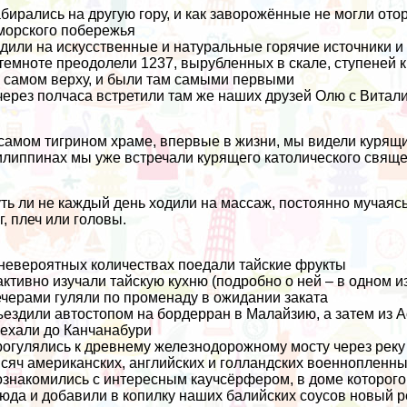
бирались на другую гору, и как заворожённые не могли от
морского побережья
дили на искусственные и натуральные горячие источники 
темноте преодолели 1237, вырубленных в скале, ступеней к
 самом верху, и были там самыми первыми
через полчаса встретили там же наших друзей
Олю
с Витали
самом тигрином храме, впервые в жизни, мы видели курящих
липпинах мы уже встречали курящего
католического свящ
ть ли не каждый день ходили на массаж, постоянно мучаясь
г, плеч или головы.
невероятных количествах поедали
тайские фрукты
активно изучали тайскую кухню (подробно о ней – в одном 
черами гуляли по променаду в ожидании заката
ездили автостопом на бордерран в
Малайзию
, а затем из
ехали до Канчанабури
огулялись к древнему железнодорожному мосту через реку 
сяч американских, английских и голландских военнопленн
знакомились с интересным каучсёрфером, в доме которого 
юда и добавили в копилку наших
балийских соусов
новый р