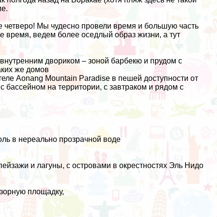
ие
.
се четверо! Мы чудесно провели время и большую часть
е время, ведем более оседлый образ жизни, а тут
 внутренним двориком – зоной барбекю и прудом с
аких же домов
теле
Aonang Mountain Paradise
в пешей доступности от
 с бассейном на территории, с завтраком и рядом с
оль в нереально прозрачной воде
пейзажи и лагуны, с островами в
окрестностях Эль Нидо
бзорную площадку,