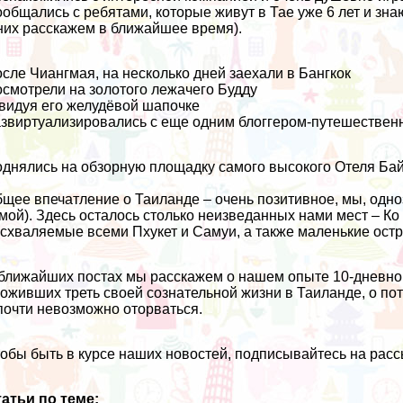
общались с ребятами, которые живут в Тае уже 6 лет и зна
них расскажем в ближайшее время).
сле Чиангмая, на несколько дней заехали в Бангкок
смотрели на золотого лежачего Будду
видуя его желудёвой шапочке
звиртуализировались с еще одним блоггером-путешествен
днялись на обзорную площадку самого высокого Отеля Бай
щее впечатление о Таиланде – очень позитивное, мы, одн
мой). Здесь осталось столько неизведанных нами мест – К
схваляемые всеми Пхукет и Самуи, а также маленькие остр
ближайших постах мы расскажем о нашем опыте 10-дневно
оживших треть своей сознательной жизни в Таиланде, о пот
почти невозможно оторваться.
обы быть в курсе наших новостей, подписывайтесь на рассы
атьи по теме: