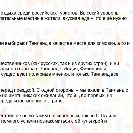
.
 отдыха среди российских туристов. Высокий уровень
лательные местные жители, вкусная еда – что ещё нужно
ей выбирают Таиланд в качестве места для зимовки, а то и
венников (как русских, так и из других стран), и ни
трального отзыва о Таиланде.
Индия
,
Филиппины
,
не существуют полярные мнения, и только
Таиланд
все,
перед поездкой. С одной стороны – мы ехали в Таиланд c
 не иметь никаких ожиданий, чтобы, во-первых, не
епредвзятое мнение о стране.
шествие не было таким насыщенным, как по
США
или
и немного успели познакомиться с её культурой и