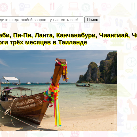
аби, Пи-Пи, Ланта, Канчанабури, Чиангмай, 
оги трёх месяцев в Таиланде