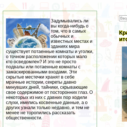
Задумывались ли
вы когда-нибудь о
том, что в самых
Кр
обычных и
ит
известных местах и
зданиях мира
существует потаенные комнаты и уголки,
о точном расположении которых мало
кто осведомлен? И это не просто
подвалы или потаенные комнаты с
замаскированными входами. Эти
скрытые местечки хранят в себе
мрачные истории, секреты давно
минувших дней, тайники, скрывающие
свое содержимое от посторонних глаз. О
некоторых из них с давних пор ходили
слухи, имелись косвенные данные, а о
других узнали только недавно, и тем не
менее не торопились рассказать
общественности.