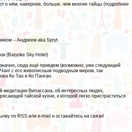
ют о нём, наверное, больше, чем многие тайцы (подробнее
ником –
Андреем aka Spryt
.
ок (
Baiyoke Sky Hotel
)
означно, сюда ещё приедем (возможно, уже следующей
о Чанг с его живописным подводным миром, так
ова Ко Тао и Ко Панган.
й медитации Випассана, об интересных людях,
рясающей тайской кухне, к которой легко пристраститься
лку по RSS или e-mail и оставайтесь на связи!