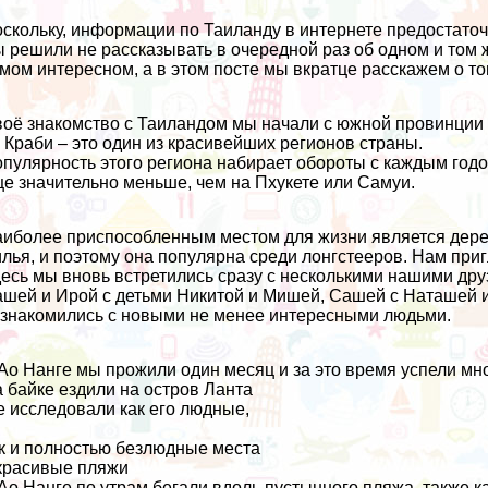
скольку, информации по Таиланду в интернете предостаточн
 решили не рассказывать в очередной раз об одном и том же
мом интересном, а в этом посте мы вкратце расскажем о то
оё знакомство с Таиландом мы начали с южной провинции –
 Краби – это один из красивейших регионов страны.
пулярность этого региона набирает обороты с каждым годом
е значительно меньше, чем на Пхукете или Самуи.
иболее приспособленным местом для жизни является дерев
лья, и поэтому она популярна среди лонгстееров. Нам пригл
есь мы вновь встретились сразу с несколькими нашими др
шей и Ирой с детьми Никитой и Мишей, Сашей с Наташей 
знакомились с новыми не менее интересными людьми.
Ао Нанге мы прожили один месяц и за это время успели мно
 байке ездили на остров Ланта
е исследовали как его людные,
к и полностью безлюдные места
красивые пляжи
Ао Нанге по утрам бегали вдоль пустынного пляжа, также к