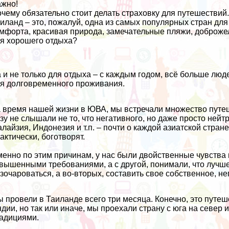
жно!
чему обязательно стоит делать страховку для путешествий
иланд – это, пожалуй, одна из самых популярных стран для
мфорта, красивая природа, замечательные пляжи, доброже
я хорошего отдыха?
 и не только для отдыха – с каждым годом, всё больше люд
я долговременного проживания.
 время нашей жизни в ЮВА, мы встречали множество путешест
зу не слышали не то, что негативного, но даже просто ней
алайзия
,
Индонезия
и т.п. – почти о каждой азиатской стра
актически, боготворят.
енно по этим причинам, у нас были двойственные чувства 
вышенными требованиями, а с другой, понимали, что лучше
зочароваться, а во-вторых, составить свое собственное, н
 провели в Таиланде всего три месяца. Конечно, это путе
ндии
, но так или иначе, мы проехали страну с юга на север 
адициями.