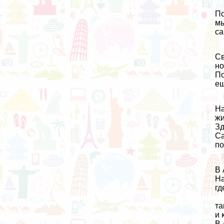
По
мы
са
Св
но
По
ещ
На
жи
Зд
Са
по
В 
На
гд
та
и 
В 