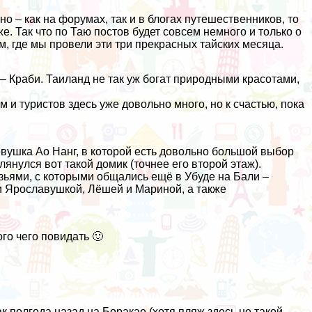
о – как на форумах, так и в блогах путешественников, то
. Так что по Таю постов будет совсем немного и только о
м, где мы провели эти три прекрасных тайских месяца.
 Краби. Таиланд не так уж богат природными красотами,
 и туристов здесь уже довольно много, но к счастью, пока
ушка Ао Нанг, в которой есть довольно большой выбор
янулся вот такой домик (точнее его второй этаж).
узьями, с которыми
общались ещё в Убуде на Бали
–
и Ярославушкой, Лёшей и Мариной, а также
го чего повидать 🙂
ак полгода назад на
Боракае
(хотя пляж здесь не такой