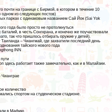
 почти на границе с Бирмой, в котором в течение 10
в одном из следующих постов)
ых парках с одинаковым названием Сай Йок (Sai Yok
вого года было просто не протолкнуться
баталий, в честь Сонгкрана, и конечно же поучаствовали
то, так что пришлось отбирать оружие у детей).
 Таиланда – Чиангмай, где захватили последний день
зднования тайского нового года
ngthong INN
 пути
оп
здесь работает также замечательно, как и в Малайзии.
в Чианграе
ое количество
мались спортом на студенческом стадионе.
рали в Мафию