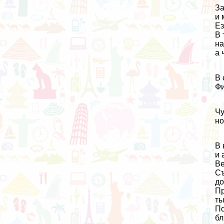
За
и 
Ез
В 
на
а 
В 
Фи
Чу
но
В 
и 
Ве
Съ
до
Пр
ты
По
бл