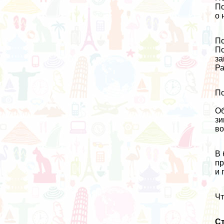
По
о 
По
По
за
Ра
По
Об
зи
во
В 
пр
и 
Чт
Ст