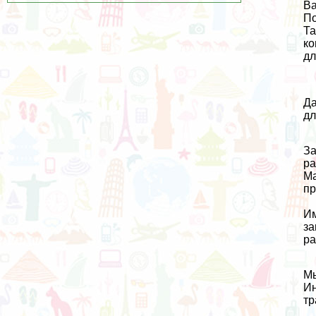
Ва
По
Та
ко
дл
Да
дл
За
ра
М
пр
Им
за
ра
Мы
И
тр