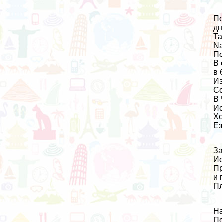
По
дн
Та
Na
По
В 
в 
Из
Со
В 
Ис
Хо
Ез
За
Ис
Пр
и 
Пл
На
По