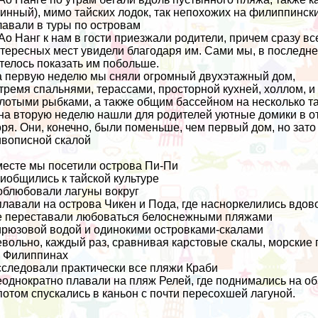
инный), мимо тайских лодок, так
непохожих на филиппинск
авали в туры по островам
Ао Нанг к нам в гости приезжали родители, причем сразу в
тересных мест увидели благодаря им. Сами мы, в последне
телось показать им побольше.
 первую неделю мы сняли огромный двухэтажный дом,
тремя спальнями, терассами, просторной кухней, холлом, и
лотыми рыбками, а также общим бассейном на несколько т
на вторую неделю нашли для родителей уютные домики в о
ря. Они, конечно, были поменьше, чем первый дом, но зато
вописной скалой
есте мы посетили острова Пи-Пи
иобщились к тайской культуре
облюбовали лагуны вокруг
лавали на острова Чикен и Пода, где насноркелились вдов
 переставали любоваться белоснежными пляжами
рюзовой водой и одинокими островками-скалами
вольно, каждый раз, сравнивая карстовые скалы, морские 
 Филиппинах
следовали практически все пляжи Краби
однократно плавали на пляж Релей, где поднимались на о
потом спускались в каньон с почти пересохшей лагуной.