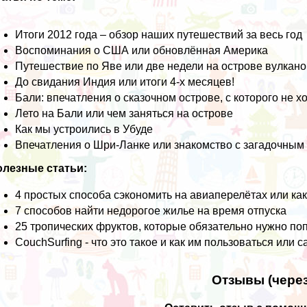
Итоги 2012 года – обзор наших путешествий за весь год
Воспоминания о США или обновлённая Америка
Путешествие по Яве или две недели на острове вулкано
До свидания Индия или итоги 4-х месяцев!
Бали: впечатления о сказочном острове, с которого не х
Лето на Бали или чем заняться на острове
Как мы устроились в Убуде
Впечатления о Шри-Ланке или знакомство с загадочны
олезные статьи:
4 простых способа сэкономить на авиаперелётах или ка
7 способов найти недорогое жилье на время отпуска
25 тропических фруктов, которые обязательно нужно по
CouchSurfing - что это такое и как им пользоваться ил
Отзывы (через