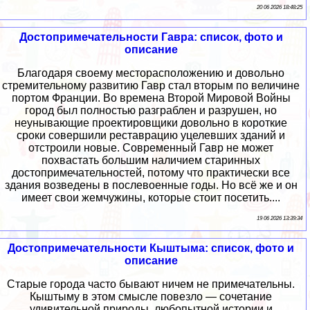
20 06 2026 18:48:25
Достопримечательности Гавра: список, фото и
описание
Благодаря своему месторасположению и довольно
стремительному развитию Гавр стал вторым по величине
портом Франции. Во времена Второй Мировой Войны
город был полностью разграблен и разрушен, но
неунывающие проектировщики довольно в короткие
сроки совершили реставрацию уцелевших зданий и
отстроили новые. Современный Гавр не может
похвастать большим наличием старинных
достопримечательностей, потому что практически все
здания возведены в послевоенные годы. Но всё же и он
имеет свои жемчужины, которые стоит посетить....
19 06 2026 13:39:34
Достопримечательности Кыштыма: список, фото и
описание
Старые города часто бывают ничем не примечательны.
Кыштыму в этом смысле повезло — сочетание
удивительной природы, любопытной истории и