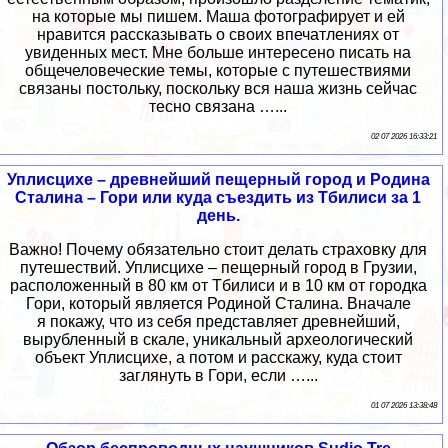
на которые мы пишем. Маша фотографирует и ей
нравится рассказывать о своих впечатлениях от
увиденных мест. Мне больше интересено писать на
общечеловеческие темы, которые с путешествиями
связаны постольку, поскольку вся наша жизнь сейчас
тесно связана …...
02 07 2026 16:33:21
Уплисцихе – древнейший пещерный город и Родина
Сталина – Гори или куда съездить из Тбилиси за 1
день.
Важно! Почему обязательно стоит делать страховку для
путешествий. Уплисцихе – пещерный город в Грузии,
расположенный в 80 км от Тбилиси и в 10 км от городка
Гори, который является Родиной Сталина. Вначале
я покажу, что из себя представляет древнейший,
вырубленный в скале, уникальный археологический
объект Уплисцихе, а потом и расскажу, куда стоит
заглянуть в Гори, если …...
01 07 2026 13:38:48