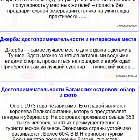
популярность у местных жителей – попасть без
предварительной резервации столика на ужин сюда
практически …...
14 06 2026 6:40:20
Джерба: достопримечательности и интересные места
Джерба — самое лучшее место для отдыха с детьми в
Тунисе. Здесь можно заняться активными водными
видами спорта, прокатиться на лошадях и верблюдах.
Приобрести самый лучший сувенир — тунисский ковер....
13 06 2026 19:16:43
Достопримечательности Багамских островов: обзор
и фото
Оно с 1973 года независимо. Его главой является
королева Великобритании, которую представляет
генерал-губернатор. На островах проживают свыше 353
тысяч человек, занятых преимущественно в
туристическом бизнесе. Экономика страны устойчиво
развивается. Более 60% В В Н приносит туризм.
Большинство посещающих Багамы туристов —