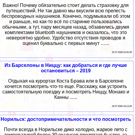
Важно! Почему обязательно стоит делать страховку для
путешествий. Не так давно мы вкусили всю прелесть
беспроводных наушников. Конечно, подумывали об этом
и раньше, но как-то всё по старинке пользовались
обычными, а тут, пару месяцев назад, обзавелись двумя
комплектами bluetooth наушников и оказалось, что это
невероятно удобно. Удобство отсутствия проводов я
оценил буквально с первых минут …...
25 07 2026 12:41:49
Из Барселоны в Ниццу: как добраться и где лучше
остановиться – 2019
Отдыхая на курортах Коста Брава или в Барселоне
хочется посмотреть что-то еще. Расскажу, как устроить
самостоятельную поездку и посмотреть Ниццу, Монако и
Канны ......
24 07 2026 16:13:39
Норильск: достопримечательности и что посмотреть
Почти всегда в Норильске дико холодно, жаркое лето с
температурой более 30 градусов пролетает быстро, за