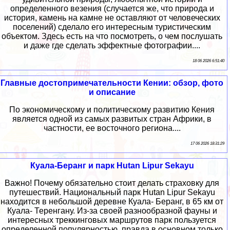
определенного везения (случается же, что природа и
история, камень на камне не оставляют от человеческих
поселений) сделало его интересным туристическим
объектом. Здесь есть на что посмотреть, о чем послушать
и даже где сделать эффектные фотографии....
18 06 2026 6:51:40
Главные достопримечательности Кении: обзор, фото
и описание
По экономическому и политическому развитию Кения
является одной из самых развитых стран Африки, в
частности, ее восточного региона....
17 06 2026 18:31:29
Куала-Беранг и парк Hutan Lipur Sekayu
Важно! Почему обязательно стоит делать страховку для
путешествий. Национальный парк Hutan Lipur Sekayu
находится в небольшой деревне Куала- Беранг, в 65 км от
Куала- Теренгану. Из-за своей разнообразной фауны и
интересных треккинговых маршрутов парк пользуется
определенной популярностью, правда в основном только