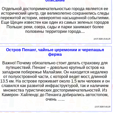
описание
Отдельной достопримечательностью города является ее
исторический центр, где великолепно сохранились следы
пережитой истории, невероятно насыщенной событиями.
Еще Щецин известен как один из самых зеленых городов
Польши: реки, озера, сады и парки занимают более
половины территории города....
14 07 2026 15:41:25
Остров Пенанг, чайные церемонии и черепашья
ферма
Важно! Почему обязательно стоит делать страховку для
путешествий. Пенанг – довольно крупный остров на
западном побережье Малайзии. Он находится недалеко
от полуостровной части, с которой ведет мост, длинной
13.5 км. На острове проживает около 1.5 млн человек и он
славился как развитой инфраструктурой, так и наличием
множества туристических достопримечательностей. Из
Камерон- Хайлендс до Пенанга добирались автостопом,
очень …...
13 07 2026 5:41:20