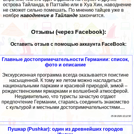
острова Тайланда, в Паттайю или в
Хуа Хин
, наводнение
не сможет сильно помешать. По мнению тайцев уже в
ноябре
наводнение в Тайланде
закончится.
Отзывы (через Facebook):
Оставить отзыв с помощью аккаунта FaceBook:
Главные достопримечательности Германии: список,
фото и описание
Экскурсионная программа всегда оказывается поистине
насыщенной. К тому же летом можно насладиться
национальными парками и красивой природой, зимой –
рождественскими ярмарками и волшебной атмосферой.
Неудивительно, что туристы зачастую отдают
предпочтение Германии, стараясь соединить знакомство
с культурой и местными достопримечательностями....
05 08 2026 10:12:50
Пушкар (Pushkar): один из древнейших городов