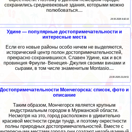
сохранились средневековые здания, которыми можно
полюбоваться....
24 06 2026 4:42:16
Удине — популярные достопримечательности и
интересные места
Если его новые районы особо ничем не выделяются,
исторический центр полон достопримечательностей,
прекрасно сохранившихся. Славен Удине, как и вся
провинция Фриули- Венеция- Джулия своими винами и
сырами, в том числе знаменитым Montasio....
23 06 2026 23:24:51
Достопримечательности Мончегорска: список, фото и
описание
Таким образом, Мончегорск является крупным
индустриальным городом в Мурманской области.
Несмотря на это, город расположен в удивительно
красивой местности среди тундр, и поэтому окрестности
полны природных достопримечательностей. Вместе с
интересными местами города они создают незабываемый