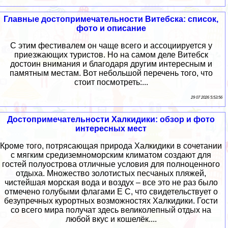
Главные достопримечательности Витебска: список,
фото и описание
С этим фестивалем он чаще всего и ассоциируется у
приезжающих туристов. Но на самом деле Витебск
достоин внимания и благодаря другим интересным и
памятным местам. Вот небольшой перечень того, что
стоит посмотреть:...
29 07 2026 5:53:56
Достопримечательности Халкидики: обзор и фото
интересных мест
Кроме того, потрясающая природа Халкидики в сочетании
с мягким средиземноморским климатом создают для
гостей полуострова отличные условия для полноценного
отдыха. Множество золотистых песчаных пляжей,
чистейшая морская вода и воздух – все это не раз было
отмечено голубыми флагами Е С, что свидетельствует о
безупречных курортных возможностях Халкидики. Гости
со всего мира получат здесь великолепный отдых на
любой вкус и кошелёк....