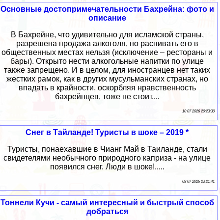
Основные достопримечательности Бахрейна: фото и
описание
В Бахрейне, что удивительно для исламской страны,
разрешена продажа алкоголя, но распивать его в
общественных местах нельзя (исключение – рестораны и
бары). Открыто нести алкогольные напитки по улице
также запрещено. И в целом, для иностранцев нет таких
жестких рамок, как в других мусульманских странах, но
впадать в крайности, оскорбляя нравственность
бахрейнцев, тоже не стоит....
10 07 2026 20:23:30
Снег в Тайланде! Туристы в шоке – 2019 *
Туристы, понаехавшие в Чианг Май в Таиланде, стали
свидетелями необычного природного каприза - на улице
появился снег. Люди в шоке!.....
09 07 2026 23:21:41
Тоннели Кучи - самый интересный и быстрый способ
добраться