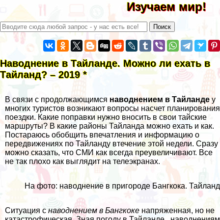
Изучаем мир!
Наводнение в Тайланде. Можно ли ехать в
Тайланд? – 2019 *
В связи с продолжающимся
наводнением в Тайланде
у
многих туристов возникают вопросы насчет планирования
поездки. Какие поправки нужно вносить в свои тайские
маршруты? В какие районы Тайланда можно ехать и как.
Постараюсь обобщить впечатления и информацию
о
передвижениях по Тайланду втечение этой недели. Сразу
можно сказать, что СМИ как всегда преувеличивают. Все
не так плохо как выглядит на телеэкранах.
На фото: наводнение в пригороде Бангкока. Тайланд
Ситуация с
наводнением в Бангкоке
напряженная, но не
катастрофическая. Зная
погоду в Тайланде
, наводнениям