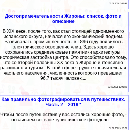
03 08 2026 0:59:55
Достопримечательности Жироны: список, фото и
описание
В XIX веке, после того, как стал столицей одноименного
испанского округа, начался его экономический подъем.
Развивалась промышленность, в 1896 году появилось
электрическое освещение улиц. Здесь хорошо
сохранились средневековые памятники архитектуры,
историческая застройка центра. Это способствовало тому,
что со второй половины XX века в Жироне интенсивно
развивается туризм. В этой сфере трудится значительная
часть его населения, численность которого превышает
96,7 тысяч человек....
02 08 2026 13:46:52
Как правильно фотографироваться в путешествиях.
Часть 2 – 2019 *
Чтобы после путешествия у вас остались хорошие фото, -
осваиваем веселое туристическое фотодело......
01 08 2026 4:16:21