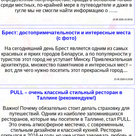
среди местных, по-крайней мере в путеводителе и даже в
гугле мы не смогли найти информацию о …...
16 06 2026 10:39:51
Брест: достопримечательности и интересные места
(с фото)
На сегодняшний день Брест является одним из самых
красивых и ярких городов Беларуси, а по популярности у
туристов этот город не уступает Минску. Привлекательная
архитектура, множество памятников и интересных мест –
вот, для чего нужно посетить этот прекрасный город....
15 06 2026 6:19:26
PULL – очень классный стильный ресторан в
Таллине (рекомендуем!)
Важно! Почему обязательно стоит делать страховку для
путешествий. Одним из наиболее запомнившихся
ресторанов, которые мы посетили в Таллине, стал PULL.
Это очень атмосферное местечко, с современным,
стильным дизайном и классной кухней. Ресторан
открылся в 2016-м году, но уже успел завоевать любовь и