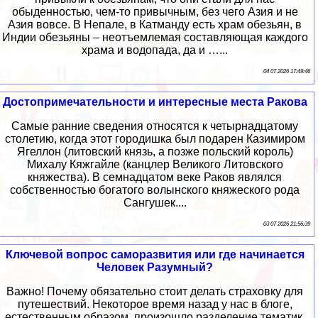
обыденностью, чем-то привычным, без чего Азия и не
Азия вовсе. В Непале, в Катманду есть храм обезьян, в
Индии обезьяны – неотъемлемая составляющая каждого
храма и водопада, да и …...
04 07 2026 17:49:46
Достопримечательности и интересные места Ракова
Самые ранние сведения относятся к четырнадцатому
столетию, когда этот городишка был подарен Казимиром
Ягеллон (литовский князь, а позже польский король)
Михалу Кяжгайле (канцлер Великого Литовского
княжества). В семнадцатом веке Раков являлся
собственностью богатого волынского княжеского рода
Сангушек....
03 07 2026 21:56:39
Ключевой вопрос саморазвития или где начинается
Человек Разумный?
Важно! Почему обязательно стоит делать страховку для
путешествий. Некоторое время назад у нас в блоге,
естественным образом, произошло разделение тематик,