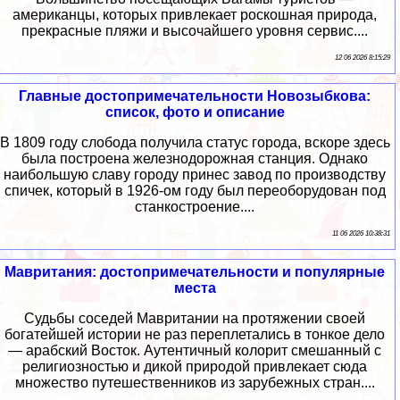
американцы, которых привлекает роскошная природа,
прекрасные пляжи и высочайшего уровня сервис....
12 06 2026 8:15:29
Главные достопримечательности Новозыбкова:
список, фото и описание
В 1809 году слобода получила статус города, вскоре здесь
была построена железнодорожная станция. Однако
наибольшую славу городу принес завод по производству
спичек, который в 1926-ом году был переоборудован под
станкостроение....
11 06 2026 10:38:31
Мавритания: достопримечательности и популярные
места
Судьбы соседей Мавритании на протяжении своей
богатейшей истории не раз переплетались в тонкое дело
— арабский Восток. Аутентичный колорит смешанный с
религиозностью и дикой природой привлекает сюда
множество путешественников из зарубежных стран....