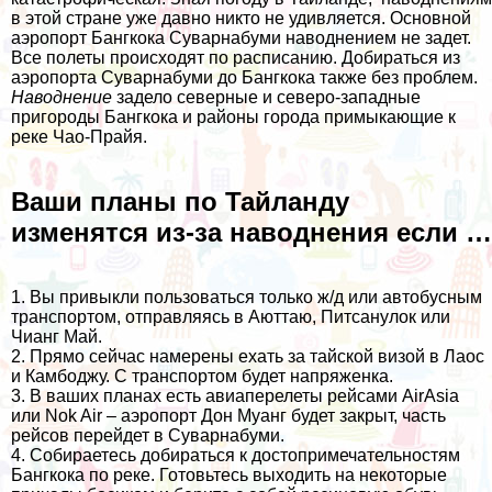
в этой стране уже давно никто не удивляется. Основной
аэропорт Бангкока Суварнабуми наводнением не задет.
Все полеты происходят по расписанию.
Добираться из
аэропорта Суварнабуми до Бангкока
также без проблем.
Наводнение
задело северные и северо-западные
пригороды Бангкока и районы города примыкающие к
реке Чао-Прайя.
Ваши планы по Тайланду
изменятся из-за наводнения если …
1. Вы привыкли пользоваться только ж/д или автобусным
транспортом, отправляясь в Аюттаю, Питсанулок или
Чианг Май
.
2. Прямо сейчас намерены ехать за тайской визой в Лаос
и Камбоджу. С транспортом будет напряженка.
3. В ваших планах есть
авиаперелеты рейсами AirAsia
или Nok Air – аэропорт Дон Муанг будет закрыт, часть
рейсов перейдет в Суварнабуми.
4. Собираетесь
добираться к достопримечательностям
Бангкока по реке
. Готовьтесь выходить на некоторые