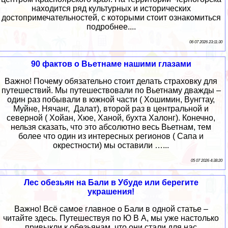
находится ряд культурных и исторических
достопримечательностей, с которыми стоит ознакомиться
подробнее....
06 07 2026 23:11:30
90 фактов о Вьетнаме нашими глазами
Важно! Почему обязательно стоит делать страховку для
путешествий. Мы путешествовали по Вьетнаму дважды –
один раз побывали в южной части ( Хошимин, Вунгтау,
Муйне, Нячанг, Далат), второй раз в центральной и
северной ( Хойан, Хюе, Ханой, бухта Халонг). Конечно,
нельзя сказать, что это абсолютно весь Вьетнам, тем
более что один из интересных регионов ( Сапа и
окрестности) мы оставили …...
05 07 2026 4:38:20
Лес обезьян на Бали в Убуде или берегите
украшения!
Важно! Всё самое главное о Бали в одной статье –
читайте здесь. Путешествуя по Ю В А, мы уже настолько
привыкли к обезьянам, что они стали для нас