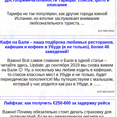
Достопримечательности Тарифы: список, фото и
описание
Тарифа не так популярен, как другие города южной
Испании, но вполне заслуживает внимание
любознательного туриста. ...
20 07 2026 2:59:41
Кафе на Бали – наша подброка любимых ресторанов,
кафешек и кофеен в Убуде (и не только), более 40
заведений!
Важно! Всё самое главное о Бали в одной статье –
читайте здесь. Update: до сентября 2019 мы снова живем
на Бали 🙂 Ну, а поскольку мы любим ходить в кафешки,
то список классных мест в Убуде и не только, будет
периодически пополнятся! Мы путешествуем с малышом,
который у нас родился как раз в Убуде, в …...
19 07 2026 23:22:39
Лайфхак: как получить €250-600 за задержку рейса
Важно! Почему обязательно стоит делать страховку для
путешествий. Если вы периодически летаете на