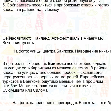
причалы босиком и берите с собой резиновую обувь.
5. Собираетесь поселиться в прибрежных отелях и гестах
Каосана
в районе БангЛампху.
Сейчас читают:
Тайланд. Арт-фестиваль в Чиангмае.
Вечерняя тусовка
На фото: улицы центра Бангкока. Наводнение никак
В центральных районах
Бангкока
все спокойно, однако
на улицах есть баррикады из мешков с песком. В районе
Каосан на улицах стало больше пробок, – сказывается
перегруженность северных магистралей. Европейских
туристов в Бангкоке, ощутимо меньше чем в прошлом
октябре. Многие стараются поселиться в отелях
Сукхумвита или Силома.
На фото: наводнение в пригородах Бангкока в октяб