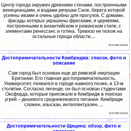
Центр города окружен древними стенами, построенными
венецианцами, и водами речушки Силе, берега которой
усеяны ивами и очень удобны для прогулок. С домами,
фасады которых украшены фресками, и церквями,
построенными в византийском и романском стиле, с
элементами ренессанс и готика. Тревизо не похож на
остальные города области....
16 07 2026 23:45:24
Достопримечательности Кембриджа: список, фото и
описание
Сам город был основан еще до римской оккупации
Британии. Его главная достопримечательность,
Университет, появился в городе намного позже, в 13-м
столетии. Согласно легенде, он был основан студентами
Оксфорда, которые приезжали в Кембридж в поисках
угрей – дешевого средневекового питания. Кембридж
сложен, изыскан, интеллектуален. ...
15 07 2026 11:24:51
Достопримечательности Щецина: обзор, фото и