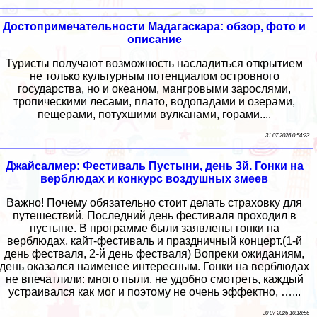
Достопримечательности Мадагаскара: обзор, фото и
описание
Туристы получают возможность насладиться открытием
не только культурным потенциалом островного
государства, но и океаном, мангровыми зарослями,
тропическими лесами, плато, водопадами и озерами,
пещерами, потухшими вулканами, горами....
31 07 2026 0:54:23
Джайсалмер: Фестиваль Пустыни, день 3й. Гонки на
верблюдах и конкурс воздушных змеев
Важно! Почему обязательно стоит делать страховку для
путешествий. Последний день фестиваля проходил в
пустыне. В программе были заявлены гонки на
верблюдах, кайт-фестиваль и праздничный концерт.(1-й
день фестваля, 2-й день фестваля) Вопреки ожиданиям,
день оказался наименее интересным. Гонки на верблюдах
не впечатлили: много пыли, не удобно смотреть, каждый
устраивался как мог и поэтому не очень эффектно, …...
30 07 2026 10:18:56