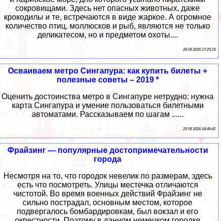
сокровищами. Здесь нет опасных животных, даже
крокодилы и те, встречаются в виде жаркое. А огромное
количество птиц, моллюсков и рыб, являются не только
деликатесом, но и предметом охоты....
26 06 2026 17:25:15
Осваиваем метро Сингапура: как купить билеты +
полезные советы – 2019 *
Оценить достоинства метро в Сингапуре нетрудно: нужна
карта Сингапура и умение пользоваться билетными
автоматами. Рассказываем по шагам ......
25 06 2026 18:49:41
Фрайзинг — популярные достопримечательности
города
Несмотря на то, что городок невелик по размерам, здесь
есть что посмотреть. Улицы местечка отличаются
чистотой. Во время военных действий Фрайзинг не
сильно пострадал, основным местом, которое
подвергалось бомбардировкам, был вокзал и его
окрестности. Поэтому в данном немецком городке