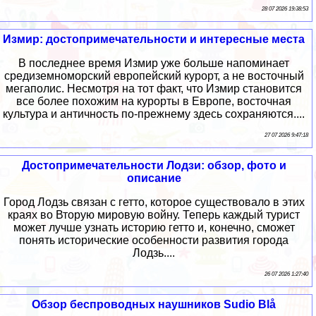
28 07 2026 19:38:53
Измир: достопримечательности и интересные места
В последнее время Измир уже больше напоминает
средиземноморский европейский курорт, а не восточный
мегаполис. Несмотря на тот факт, что Измир становится
все более похожим на курорты в Европе, восточная
культура и античность по-прежнему здесь сохраняются....
27 07 2026 9:47:18
Достопримечательности Лодзи: обзор, фото и
описание
Город Лодзь связан с гетто, которое существовало в этих
краях во Вторую мировую войну. Теперь каждый турист
может лучше узнать историю гетто и, конечно, сможет
понять исторические особенности развития города
Лодзь....
26 07 2026 1:27:40
Обзор беспроводных наушников Sudio Blå