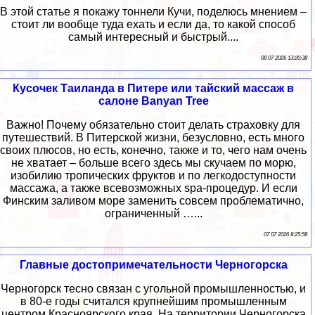
В этой статье я покажу тоннели Кучи, поделюсь мнением –
стоит ли вообще туда ехать и если да, то какой способ
самый интересный и быстрый....
08 07 2026 13:20:38
Кусочек Таиланда в Питере или тайский массаж в
салоне Banyan Tree
Важно! Почему обязательно стоит делать страховку для
путешествий. В Питерской жизни, безусловно, есть много
своих плюсов, но есть, конечно, также и то, чего нам очень
не хватает – больше всего здесь мы скучаем по морю,
изобилию тропических фруктов и по легкодоступности
массажа, а также всевозможных spa-процедур. И если
Финским заливом море заменить совсем проблематично,
ограниченный …...
07 07 2026 8:25:58
Главные достопримечательности Черногорска
Черногорск тесно связан с угольной промышленностью, и
в 80-е годы считался крупнейшим промышленным
центром Красноярского края. На территории Черногорска