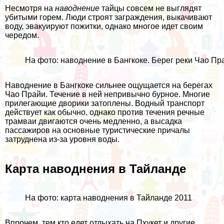
Несмотря на
наводнение
тайцы совсем не выглядят
убитыми горем. Люди строят заграждения, выкачивают
воду, эвакуируют пожитки, однако многое идет своим
чередом.
На фото: наводнение в Бангкоке. Берег реки Чао Пр
Наводнение в Бангкоке сильнее ощущается на берегах
Чао Прайи. Течение в ней непривычно бурное. Многие
прилегающие дворики затоплены. Водный транспорт
действует как обычно, однако против течения речные
трамваи двигаются очень медленно, а высадка
пассажиров на основные туристические причалы
затруднена из-за уровня воды.
Карта наводнения в Тайланде
На фото: карта наводнения в Тайланде 2011
Впрочем, тем кто едет отдыхать на
Пхукет
и другие