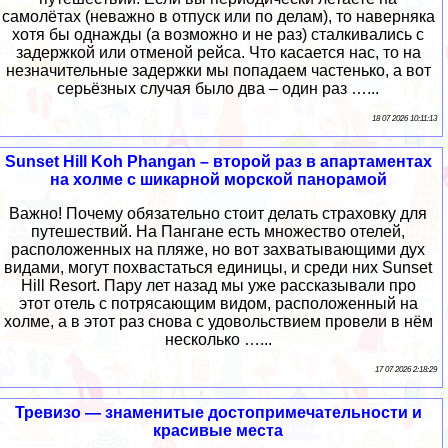
самолётах (неважно в отпуск или по делам), то наверняка
хотя бы однажды (а возможно и не раз) сталкивались с
задержкой или отменой рейса. Что касается нас, то на
незначительные задержки мы попадаем частенько, а вот
серьёзных случая было два – один раз …...
18 07 2026 10:11:13
Sunset Hill Koh Phangan – второй раз в апартаментах
на холме с шикарной морской панорамой
Важно! Почему обязательно стоит делать страховку для
путешествий. На Пангане есть множество отелей,
расположенных на пляже, но вот захватывающими дух
видами, могут похвастаться единицы, и среди них Sunset
Hill Resort. Пару лет назад мы уже рассказывали про
этот отель с потрясающим видом, расположенный на
холме, а в этот раз снова с удовольствием провели в нём
несколько …...
17 07 2026 2:18:29
Тревизо — знаменитые достопримечательности и
красивые места