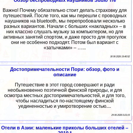
Обзор беспроводных наушников Sudio Tre
Важно! Почему обязательно стоит делать страховку для
путешествий. После того, как мы перешли с проводных
наушников на bluetooth, мы перепробовали несколько
разных вариантов. Начали с больших «накладных» – в
них классно слушать музыку за компьютером, но для
активных занятий спортом, и даже просто для прогулок
они не особенно подходят. Потом был вариант с
«затычками» – …...
30 06 2026 19:40:52
Достопримечательности Пори: обзор, фото и
описание
Путешествие в этот город совершают и ради
необыкновенно поэтичной финской природы, и для
осмотра местных достопримечательностей, и для того,
чтобы насладиться по-настоящему финской
уединенностью и умиротворение остью....
29 06 2026 0:23:15
Отели в Азии: маленькие приколы больших отелей –