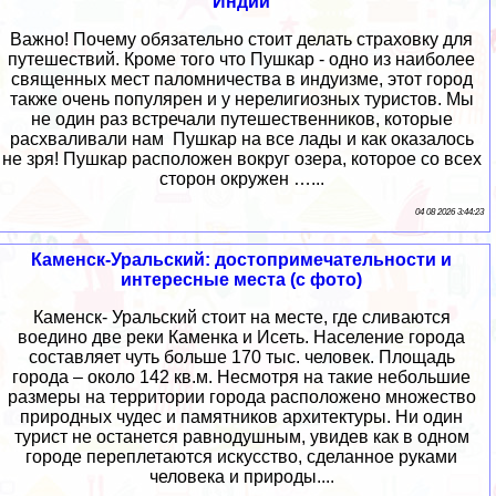
Индии
Важно! Почему обязательно стоит делать страховку для
путешествий. Кроме того что Пушкар - одно из наиболее
священных мест паломничества в индуизме, этот город
также очень популярен и у нерелигиозных туристов. Мы
не один раз встречали путешественников, которые
расхваливали нам Пушкар на все лады и как оказалось
не зря! Пушкар расположен вокруг озера, которое со всех
сторон окружен …...
04 08 2026 3:44:23
Каменск-Уральский: достопримечательности и
интересные места (с фото)
Каменск- Уральский стоит на месте, где сливаются
воедино две реки Каменка и Исеть. Население города
составляет чуть больше 170 тыс. человек. Площадь
города – около 142 кв.м. Несмотря на такие небольшие
размеры на территории города расположено множество
природных чудес и памятников архитектуры. Ни один
турист не останется равнодушным, увидев как в одном
городе переплетаются искусство, сделанное руками
человека и природы....