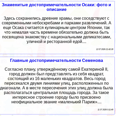
Знаменитые достопримечательности Осаки: фото и
описание
Здесь сохранились древние храмы, они соседствуют с
современными небоскребами и парками развлечений. А
еще Осака считается кулинарным центром Японии, так
что немалая часть времени обязательно должна быть
посвящена знакомству с национальными деликатесами,
уличной и ресторанной едой....
12 07 2026 21:42:39
Главные достопримечательности Семенова
Согласно плану, утверждённому самой Екатериной II,
город должен был представлять из себя квадрат,
состоящий из 16 маленьких квадратов. Весь город
пересекался двумя линиями улиц, расположенных по
диагонали. А в месте пересечения этих улиц должна была
располагаться центральная площадь города. За такое
интересное строение городу было присвоено
неофициальное звание «маленький Париж»....
11 07 2026 0:11:49