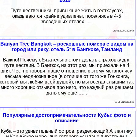
2019 *
Путешественники, привыкшие жить в гестхаусах,
оказываются крайне удивлены, поселяясь в 4-5
звездочных отелях ......
28 06 2026 23:28:48
Banyan Tree Bangkok – роскошные номера с видом на
город или реку, отель 5* в Бангкоке, Таиланд
Важно! Почему обязательно стоит делать страховку для
путешествий. В Бангкок, на этот раз, мы приехали на 4
дня. Честно говоря, наше отношение к этому мегаполису
весьма неоднозначное (в отличие от того же Гонконга,
который мы любим всей душой), но мы всегда слышим так
много хороших отзывов про него, что каждый раз решаем
дать ему ещё …...
27 06 2026 8:13:45
Популярные достопримечательности Кубы: фото и
описание
Куба – это удивительный остров, разделяющий Атлантику
и Карибское море, дно которого усыпано пиратскими