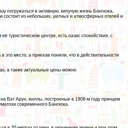
.
зу погружаться в активную, кипучую жизнь Бангкока,
з и состоит из небольших, уютных и атмосферных отелей и
 её туристическом центре, есть оазис спокойствия, с
в это место, а приехав поняли, что в действительности
las, а также актуальные цены можно
на Ват Арун, виллы, построеные в 1908-м году принцем
суматохи современного Бангкока.
я в 20 метрах от реки, в окружении зелени и при этом,