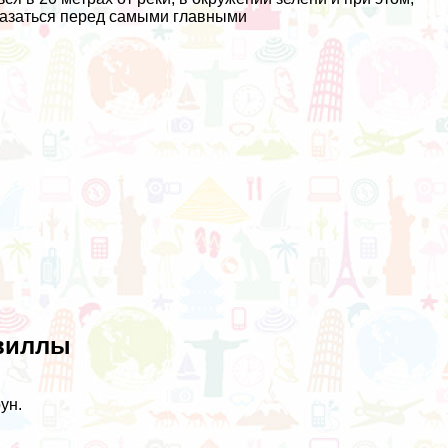
оказаться перед самыми главными
виллы
ун.