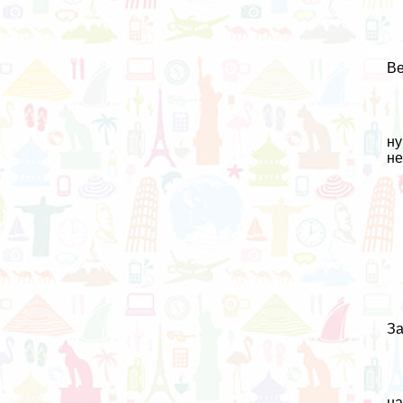
Ве
ну
не
За
на