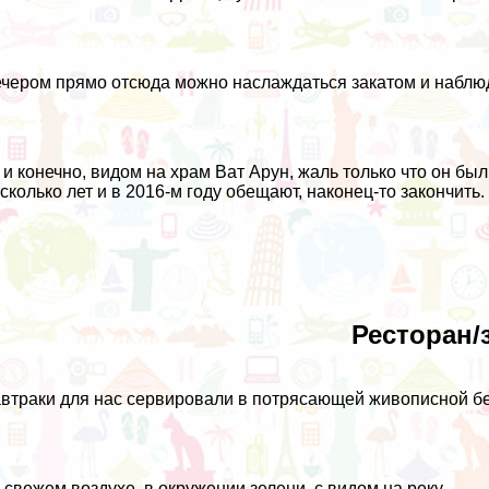
чером прямо отсюда можно наслаждаться закатом и наблюд
 и конечно, видом на храм Ват Арун, жаль только что он бы
сколько лет и в 2016-м году обещают, наконец-то закончить.
Ресторан/
втраки для нас сервировали в потрясающей живописной бе
 свежем воздухе, в окружении зелени, с видом на реку.