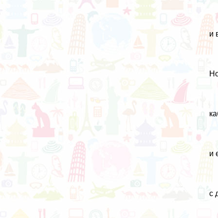
и 
Но
ка
и 
с 