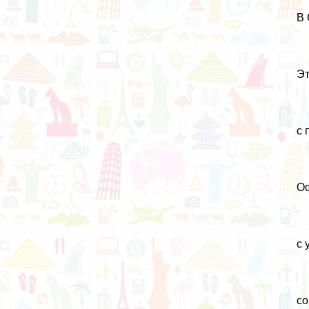
В 
Эт
с 
Оф
с 
со