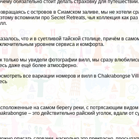
чему обязательно стоит делать страховку для путешествий
звращаясь с островов в Сиамском заливе, мы не хотели сра
этому вспомнили про
Secret Retreats
, чья коллекция как ра
лл.
азалось, что и в суетливой тайской столице, причём в самом
ключительным уровнем сервиса и комфорта.
к только мы увидели фотографии вилл, мы сразу влюбились 
есь даже ещё более атмосферно.
смотреть все вариации номеров и вилл в Chakrabongse Vil
есь
сположенные на самом берегу реки, с потрясающим видом 
akrabongse – это действительно райский уголок, вдали от 
ожно описать словами, насколько это прекрасно, просыпатьс