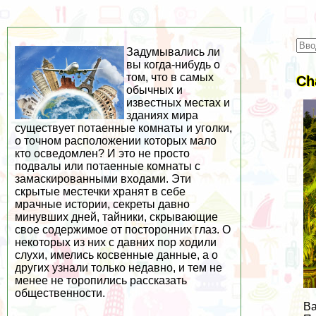
Задумывались ли
вы когда-нибудь о
том, что в самых
Ch
обычных и
известных местах и
зданиях мира
существует потаенные комнаты и уголки,
о точном расположении которых мало
кто осведомлен? И это не просто
подвалы или потаенные комнаты с
замаскированными входами. Эти
скрытые местечки хранят в себе
мрачные истории, секреты давно
минувших дней, тайники, скрывающие
свое содержимое от посторонних глаз. О
некоторых из них с давних пор ходили
слухи, имелись косвенные данные, а о
других узнали только недавно, и тем не
менее не торопились рассказать
общественности.
Ва