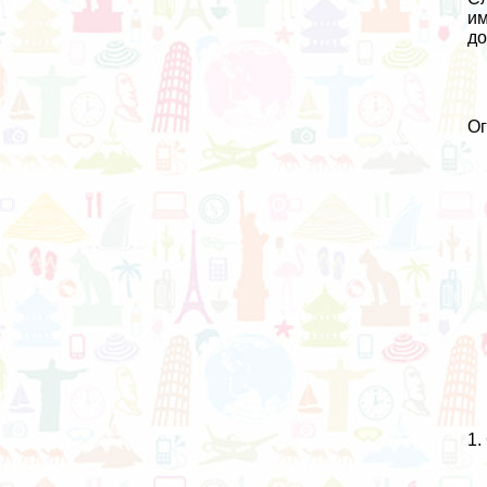
им
до
О
1.