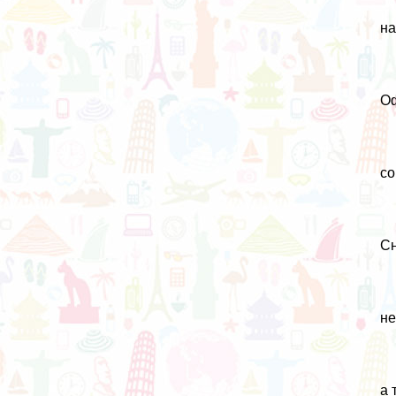
на
Оф
со
Сн
не
а 