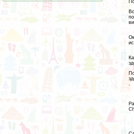
По
Во
по
ви
Ок
ис
Ка
зд
По
зд
.
Ра
Ch
Сл