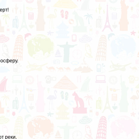
ерт!
мосферу.
т реки.