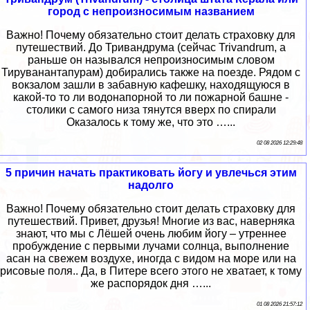
город с непроизносимым названием
Важно! Почему обязательно стоит делать страховку для
путешествий. До Тривандрума (сейчас Trivandrum, а
раньше он назывался непроизносимым словом
Тируванантапурам) добирались также на поезде. Рядом с
вокзалом зашли в забавную кафешку, находящуюся в
какой-то то ли водонапорной то ли пожарной башне -
столики с самого низа тянутся вверх по спирали
Оказалось к тому же, что это …...
02 08 2026 12:29:48
5 причин начать практиковать йогу и увлечься этим
надолго
Важно! Почему обязательно стоит делать страховку для
путешествий. Привет, друзья! Многие из вас, наверняка
знают, что мы с Лёшей очень любим йогу – утреннее
пробуждение с первыми лучами солнца, выполнение
асан на свежем воздухе, иногда с видом на море или на
рисовые поля.. Да, в Питере всего этого не хватает, к тому
же распорядок дня …...
01 08 2026 21:57:12