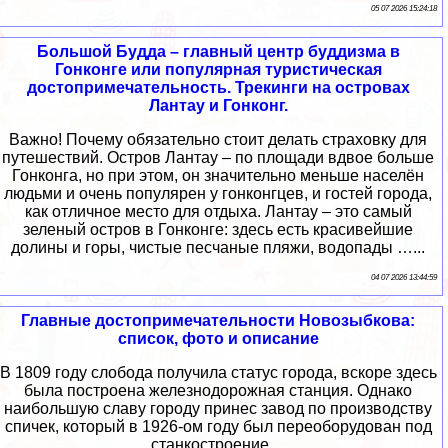
05 07 2026 15:24:18
Большой Будда – главный центр буддизма в
Гонконге или популярная туристическая
достопримечательность. Трекинги на островах
Лантау и Гонконг.
Важно! Почему обязательно стоит делать страховку для
путешествий. Остров Лантау – по площади вдвое больше
Гонконга, но при этом, он значительно меньше населён
людьми и очень популярен у гонконгцев, и гостей города,
как отличное место для отдыха. Лантау – это самый
зеленый остров в Гонконге: здесь есть красивейшие
долины и горы, чистые песчаные пляжи, водопады …...
04 07 2026 13:44:59
Главные достопримечательности Новозыбкова:
список, фото и описание
В 1809 году слобода получила статус города, вскоре здесь
была построена железнодорожная станция. Однако
наибольшую славу городу принес завод по производству
спичек, который в 1926-ом году был переоборудован под
станкостроение....