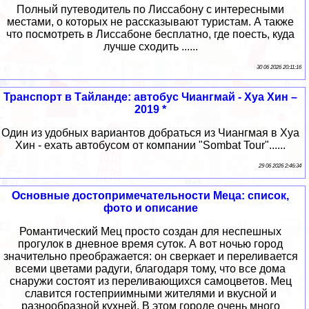
Полный путеводитель по Лиссабону с интересными
местами, о которых не рассказывают туристам. А также
что посмотреть в Лиссабоне бесплатно, где поесть, куда
лучше сходить ......
30 06 2026 20:11:16
Транспорт в Тайланде: автобус Чиангмай - Хуа Хин –
2019 *
Один из удобных вариантов добраться из Чиангмая в Хуа
Хин - ехать автобусом от компании "Sombat Tour"......
29 06 2026 2:46:34
Основные достопримечательности Меца: список,
фото и описание
Романтический Мец просто создан для неспешных
прогулок в дневное время суток. А вот ночью город
значительно преображается: он сверкает и переливается
всеми цветами радуги, благодаря тому, что все дома
снаружи состоят из переливающихся самоцветов. Мец
славится гостеприимными жителями и вкусной и
разнообразной кухней. В этом городе очень много