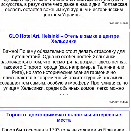
искусства, в результате чего даже в наши дни Полтавская
область остается важным культурным и историческим
центром Украины....
19 07 2026 14:21:45
GLO Hotel Art, Helsinki – Отель в замке в центре
Хельсинки
Важно! Почему обязательно стоит делать страховку для
путешествий. Одна из особенностей Хельсинки
заключается в том, что несмотря на возраст, здесь нет как
такового Старого города (как, например, в Таллине или
Риге), но зато исторические здания гармонично
вписываются в современный архитектурный ансамбль,
создавая тем самым, особую атмосферу. Прогуливаясь по
улицам Хельсинки, среди обычных домов, легко можно
…...
18 07 2026 17:45:35
Торонто: достопримечательности и интересные
места
Город был основан в 1793 году выходцами из Британии.