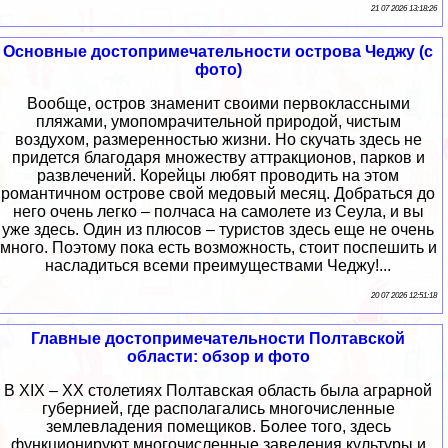
21 07 2026 13:18:26
Основные достопримечательности острова Чеджу (с
фото)
Вообще, остров знаменит своими первоклассными
пляжами, умопомрачительной природой, чистым
воздухом, размеренностью жизни. Но скучать здесь не
придется благодаря множеству аттракционов, парков и
развлечений. Корейцы любят проводить на этом
романтичном острове свой медовый месяц. Добраться до
него очень легко – полчаса на самолете из Сеула, и вы
уже здесь. Один из плюсов – туристов здесь еще не очень
много. Поэтому пока есть возможность, стоит поспешить и
насладиться всеми преимуществами Чеджу!...
20 07 2026 12:51:18
Главные достопримечательности Полтавской
области: обзор и фото
В XIX – XX столетиях Полтавская область была аграрной
губернией, где располагались многочисленные
землевладения помещиков. Более того, здесь
функционируют многочисленные заведения культуры и