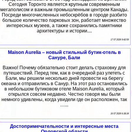
Сегодня Торонто является крупным современным
мегаполисом и важным промышленным центром Канады.
Посреди многочисленных небоскрёбов в городе разбито
большое количество парковых зон, работает множество
интересных музеев, а также сохранились памятники
архитектуры и истории....
17 07 2026 9:42:59
Maison Aurelia – новый стильный бутик-отель в
Сануре, Бали
Важно! Почему обязательно стоит делать страховку для
путешествий. Перед тем, как в очередной раз улететь с
Бали, мы решили несколько дней провести на берегу
океана и отправились в Санур. На этот раз остановились
в небольшом бутиковом отеле Maison Aurelia, который
открылся совсем недавно. Честно говоря мы были
немного удивлены, когда увидели где он расположен, так
…...
16 07 2026 6:38:34
Достопримечательности и интересные места
Орловской области