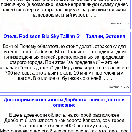
приличную (а возможно, даже неприличную) сумму денег,
так и бэкпэкерам, отправляющимся за райским отдыхом
на первоклассный курорт. …...
27 07 2026 2:12:17
Отель Radisson Blu Sky Tallinn 5* – Таллин, Эстония
Важно! Почему обязательно стоит делать страховку для
путешествий. Raddison Blu в Таллине – это один из двух
пятизвездочных отелей, расположенных за пределами
старого города. При этом "за пределами" – это не
означает "очень далеко", до Вируских ворот от отеля всего
700 метров, а это значит около 10 минут прогулочным
шагом. В отличие от бутиковых отелей, …...
26 07 2026 23:52:25
Достопримечательности Дербента: список, фото и
описание
Еще в древности область, на которой расположен
Дербент, была известна как ворота Кавказа, сам город
был построен более 5000 лет тому назад.
Местонахождение его было определено так, что город рос