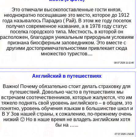
Это отмечали высокопоставленные гости князя,
неоднократно посещавшие это место, которое до 1912
года называлось Парадиз ( Рай). В этом же году поселок
получил современное название, а в 1978 году статус
поселка городского типа. Местность, в которой он
расположен, благодаря уникальным природным условиям
признана биосферным заповедником. Это вместе с
другими достопримечательностями привлекает сюда
множество туристов....
08 07 2026 11:11:46
Английский в путешествиях
Важно! Почему обязательно стоит делать страховку для
путешествий. Довольно часто в путешествиях мы
встречаем соотечественников, которые жалуются, что им
тяжело поднять свой уровень английского – в общем, это
понятно, уровень обучения языкам в большинстве школ и
В У Зов нашей страны, к сожалению, по-прежнему очень
низкий 🙁 Но в наше время не владеть английским хотя
бы на …...
07 07 2026 1:54:36