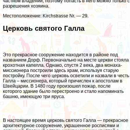
частном владении, поэтому попасть в него можно только с
разрешения хозяина.
Местоположение: Kirchstrasse Nr. — 29.
Церковь святого Галла
Это прекрасное сооружение находится в районе под
названием Дорф. Первоначально на месте церкви стояла
крохотная капелла. Однако, спустя 2 века, два монаха-
миссионера построили здесь храм, используя старую
постройку. После чего церковь осветили и назвали в честь
Галла – миссионера, который причислен к апостолам в
Швейцарии. В 1480 году произошел пожар, после
которого здание было перестроено и стало напоминать
башню, имеющую три яруса.
В настоящее время церковь святого Галла — прекрасное
архитектурное сооружение, украшенное росписями и