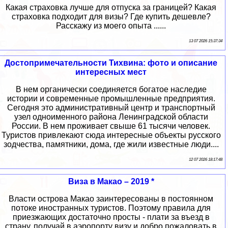
Какая страховка лучше для отпуска за границей? Какая
страховка подходит для визы? Где купить дешевле?
Расскажу из моего опыта ......
13 07 2026 15:37:34
Достопримечательности Тихвина: фото и описание
интересных мест
В нем органически соединяется богатое наследие
истории и современные промышленные предприятия.
Сегодня это административный центр и транспортный
узел одноименного района Ленинградской области
России. В нем проживает свыше 61 тысячи человек.
Туристов привлекают сюда интересные объекты русского
зодчества, памятники, дома, где жили известные люди....
12 07 2026 18:17:48
Виза в Макао – 2019 *
Власти острова Макао заинтересованы в постоянном
потоке иностранных туристов. Поэтому правила для
приезжающих достаточно просты - плати за въезд в
страну, получай в аэропорту визу и добро пожаловать в