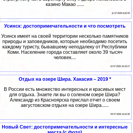
казино Макао ......
11 07 2026 8:22:55
Усинск: достопримечательности и что посмотреть
Усинск имеет на своей территории несколько памятников
природы и заповедников, которые необходимо посетить
каждому туристу, бывавшему неподалеку от Республики
Коми. Население города составляет около 39 тысяч
человек....
10 07 2026 16:35:17
Отдых на озере Шира. Хакасия – 2019 *
В России есть множество интересных и красивых мест
для отдыха. Знаете ли вы о соленом озере Шира?
Александр из Красноярска прислал отчет о своем
августовском отдыхе на озере Шира......
09 07 2026 14:11:56
Новый Свет: достопримечательности и интересные
места (с фото)