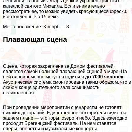
лепниной. Главный алтарь церкви украшен криптой с
капеллой святого Михаила. Если внимательно
рассмотреть ее, то можно увидеть красующиеся фрески,
изготовленные в 15 веке.
Местоположение: Kirchpl. — 3.
Плавающая сцена
Сцена, которая закреплена за Домом фестивалей,
является самой большой плавающей сценой в мире. На
ней одновременно могут находиться
до 7000 человек
.
Акустическая система смонтирована таким образом, что в
любом конце зрительного зала слышимость
великолепная.
При проведении мероприятий сценаристы не готовят
никаких декораций. Единственное, что зрители видят на
заднем плане — это горы, озеро и небо. Здесь ежегодно
проходит Брегенцский фестиваль. На нем ставятся
оперы, оперетты и музыкальные концерты.