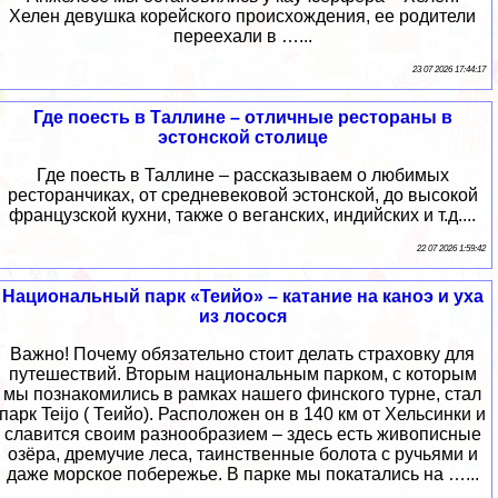
Хелен девушка корейского происхождения, ее родители
переехали в …...
23 07 2026 17:44:17
Где поесть в Таллине – отличные рестораны в
эстонской столице
Где поесть в Таллине – рассказываем о любимых
ресторанчиках, от средневековой эстонской, до высокой
французской кухни, также о веганских, индийских и т.д....
22 07 2026 1:59:42
Национальный парк «Теийо» – катание на каноэ и уха
из лосося
Важно! Почему обязательно стоит делать страховку для
путешествий. Вторым национальным парком, с которым
мы познакомились в рамках нашего финского турне, стал
парк Teijo ( Теийо). Расположен он в 140 км от Хельсинки и
славится своим разнообразием – здесь есть живописные
озёра, дремучие леса, таинственные болота с ручьями и
даже морское побережье. В парке мы покатались на …...