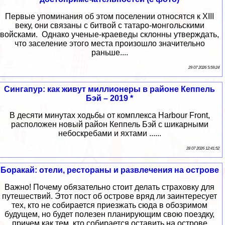
Первые упоминания об этом поселении относятся к XIII
веку, они связаны с битвой с татаро-монгольскими
войсками. Однако ученые-краеведы склонны утверждать,
что заселение этого места произошло значительно
раньше....
29 07 2026 5:59:24
Сингапур: как живут миллионеры в районе Кеппель
Бэй – 2019 *
В десяти минутах ходьбы от комплекса Harbour Front,
расположен новый район Кеппель Бэй с шикарными
небоскребами и яхтами ......
28 07 2026 12:41:52
Боракай: отели, рестораны и развлечения на острове
Важно! Почему обязательно стоит делать страховку для
путешествий. Этот пост об острове вряд ли заинтересует
тех, кто не собирается приезжать сюда в обозримом
будущем, но будет полезен планирующим свою поездку,
причем как тем, кто собирается оставить на острове