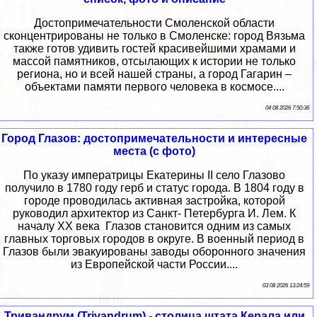
Достопримечательности Смоленской области
сконцентрированы не только в Смоленске: город Вязьма
также готов удивить гостей красивейшими храмами и
массой памятников, отсылающих к истории не только
региона, но и всей нашей страны, а город Гагарин –
объектами памяти первого человека в космосе....
04 08 2026 7:50:36
Город Глазов: достопримечательности и интересные
места (с фото)
По указу императрицы Екатерины II село Глазово
получило в 1780 году герб и статус города. В 1804 году в
городе проводилась активная застройка, которой
руководил архитектор из Санкт- Петербурга И. Лем. К
началу XX века Глазов становится одним из самых
главных торговых городов в округе. В военный период в
Глазов были эвакуированы заводы оборонного значения
из Европейской части России....
03 08 2026 13:24:59
Тривандрум (Trivandrum) - столица штата Керала или