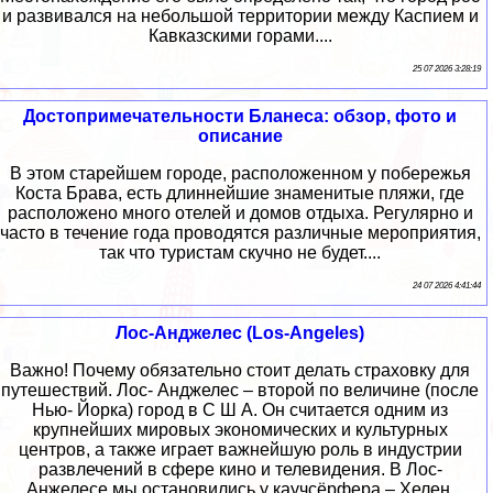
и развивался на небольшой территории между Каспием и
Кавказскими горами....
25 07 2026 3:28:19
Достопримечательности Бланеса: обзор, фото и
описание
В этом старейшем городе, расположенном у побережья
Коста Брава, есть длиннейшие знаменитые пляжи, где
расположено много отелей и домов отдыха. Регулярно и
часто в течение года проводятся различные мероприятия,
так что туристам скучно не будет....
24 07 2026 4:41:44
Лос-Анджелес (Los-Angeles)
Важно! Почему обязательно стоит делать страховку для
путешествий. Лос- Анджелес – второй по величине (после
Нью- Йорка) город в С Ш А. Он считается одним из
крупнейших мировых экономических и культурных
центров, а также играет важнейшую роль в индустрии
развлечений в сфере кино и телевидения. В Лос-
Анжелесе мы остановились у каучсёрфера – Хелен.