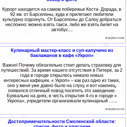
Курорт находится на самом побережье Коста- Дорада, в
92 км. от Барселоны, куда и прилетают любители
культурно отдохнуть. От Барселоны до Салоу добраться
несложно: можно взять такси, либо же взять билет на
автобус....
06 08 2026 17:13:48
Кулинарный мастер-класс и суп-капучино из
баклажанов в кафе «Укроп»
Важно! Почему обязательно стоит делать страховку для
путешествий. За время нашего отсутствия в Питере, за 2
года в городе открылось немало новых
интересных кафешек. « Укроп» – как раз одно из таких,
оно у меня уже давно было на слуху, и вот наконец,
появился отличный повод посетить это заведение.
Буквально на днях, в честь открытия 4-го в городе «
Укропа», учредители организовали кулинарный …...
05 08 2026 23:17:33
Достопримечательности Смоленской области:
список, фото и описание