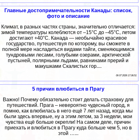
Главные достопримечательности Канады: список,
фото и описание
Климат, в разных частях страны, значительно отличается:
зимой температуры колеблются от –15°C до –45°C, летом
достигают +40°C. Канада — необычайно красивое
государство, путешествуя по которому, вы сможете в
полной мере насладиться видами тайги, сменяющимися
тундровыми лесами, голубыми озерами, арктической
пустыней, полярными льдами, равнинами прерий и
макушками Скалистых гор....
06 07 2026 17:36:51
5 причин влюбиться в Прагу
Важно! Почему обязательно стоит делать страховку для
путешествий. Прага – невероятно чудесный город, я
помню, как влюбилась в него ещё 7 лет назад, когда мы
были здесь впервые, ну а этим летом, за 3 недели, мои
чувства ещё больше окрепли! На самом деле, причин
приехать и влюбиться в Прагу куда больше чем 5, но в
этой …...