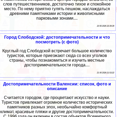
слов путешественников, достаточно тихое и спокойное
место. По нему приятно гулять пешком, наслаждаться
древними памятниками истории и живописными
парковыми зонами....
22 06 2026 22:39:39
Город Слободской: достопримечательности и что
посмотреть (с фото)
Круглый год Слободской встречает большое количество
туристов, которые приезжают сюда со всех уголков
страны, чтобы познакомиться и изучить местные
достопримечательности города....
21 06 2026 21:53:22
Достопримечательности Валенсии: список, фото и
описание
Считается городом, где процветают искусство и науки.
Туристов привлекает огромное количество исторических
памятников разных эпох, необычайно комфортный
климат, красивые пляжи и другие достопримечательности.
С 1996 года он включен в состав объектов Всемирного