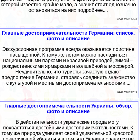
которой известно крайне мало, а значит стоит однозначно
остановиться на них подробнее....
07 06 2026 2:24:48
Главные достопримечательности Германии: список,
фото и описание
Экскурсионная программа всегда оказывается поистине
насыщенной. К тому же летом можно насладиться
национальными парками и красивой природой, зимой –
рождественскими ярмарками и волшебной атмосферой.
Неудивительно, что туристы зачастую отдают
предпочтение Германии, стараясь соединить знакомство
с культурой и местными достопримечательностями....
06 06 2026 0:27:19
Главные достопримечательности Украины: обзор,
фото и описание
В действительности украинские города могут
похвастаться достойными достопримечательностями. К
тому же природа удивляет своей удивительной красотой,
позволяющей убедиться в том, что Украина славится не