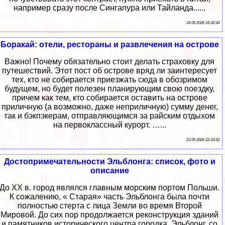
например сразу после Сингапура или Тайланда......
24 06 2026 16:32:34
Боракай: отели, рестораны и развлечения на острове
Важно! Почему обязательно стоит делать страховку для
путешествий. Этот пост об острове вряд ли заинтересует
тех, кто не собирается приезжать сюда в обозримом
будущем, но будет полезен планирующим свою поездку,
причем как тем, кто собирается оставить на острове
приличную (а возможно, даже неприличную) сумму денег,
так и бэкпэкерам, отправляющимся за райским отдыхом
на первоклассный курорт. …...
23 06 2026 22:33:52
Достопримечательности Эльблонга: список, фото и
описание
До XX в. город являлся главным морским портом Польши.
К сожалению, « Старая» часть Эльблонга была почти
полностью стерта с лица Земли во время Второй
Мировой. До сих пор продолжается реконструкция зданий
и памятников исторического центра городка. Эльблонг, со