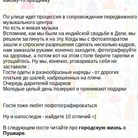
какому-то празднику
По улице идет процессия в сопровождении передвижного
музыкального центра
Но есть и живая музыка
Вспомнив, как мы были на индийской свадьбе в Дели, мы
решили заглянуть и на эту. Когда мы с фотоаппаратом
зашли и спросили разрешения сделать несколько кадров,
нам замахали руками: конечно заходите, фотографируйте
на здоровье, а потом вот на этом столе берите тарелки и
угощайтесь. Ну мы, конечно, уговаривать себя не
заставили :
Гости одеты в разнообразные наряды - от дорогих
платьев до шалей, наброшенных на плечи
Очередь дарителей подарков
Молодые целый день позируют и принимают подарки
Гости тоже любят пофотографироваться
Ну и напоследок - найдите 10 отличий =)
В следующем посте читайте про
городскую жизнь
в
Пушкаре
.