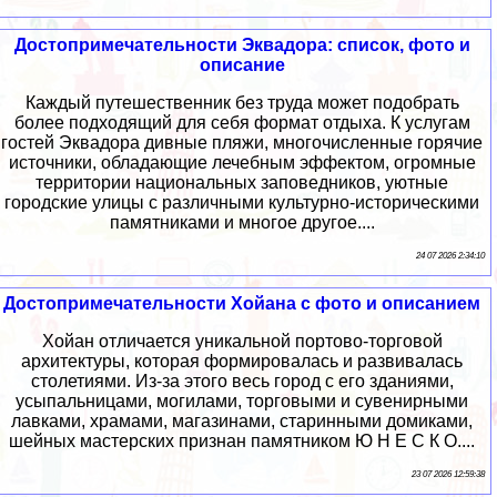
Достопримечательности Эквадора: список, фото и
описание
Каждый путешественник без труда может подобрать
более подходящий для себя формат отдыха. К услугам
гостей Эквадора дивные пляжи, многочисленные горячие
источники, обладающие лечебным эффектом, огромные
территории национальных заповедников, уютные
городские улицы с различными культурно-историческими
памятниками и многое другое....
24 07 2026 2:34:10
Достопримечательности Хойана с фото и описанием
Хойан отличается уникальной портово-торговой
архитектуры, которая формировалась и развивалась
столетиями. Из-за этого весь город с его зданиями,
усыпальницами, могилами, торговыми и сувенирными
лавками, храмами, магазинами, старинными домиками,
шейных мастерских признан памятником Ю Н Е С К О....
23 07 2026 12:59:38