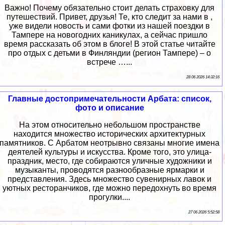
Важно! Почему обязательно стоит делать страховку для
путешествий. Привет, друзья! Те, кто следит за нами в ,
уже видели новость и сами фотки из нашей поездки в
Тампере на новогодних каникулах, а сейчас пришло
время рассказать об этом в блоге! В этой статье читайте
про отдых с детьми в Финляндии (регион Тампере) – о
встрече …...
28 06 2026 14:32:16
Главные достопримечательности Арбата: список,
фото и описание
На этом относительно небольшом пространстве
находится множество исторических архитектурных
памятников. С Арбатом неотрывно связаны многие имена
деятелей культуры и искусства. Кроме того, это улица-
праздник, место, где собираются уличные художники и
музыканты, проводятся разнообразные ярмарки и
представления. Здесь множество сувенирных лавок и
уютных ресторанчиков, где можно передохнуть во время
прогулки....
27 06 2026 5:52:58