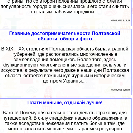
страны. Но со второй половины прошлого столетия
популярность города очень снизилась и его стали считать
отсталым рабочим городком....
02 08 2026 3:19:29
Главные достопримечательности Полтавской
области: обзор и фото
В XIX – XX столетиях Полтавская область была аграрной
губернией, где располагались многочисленные
землевладения помещиков. Более того, здесь
функционируют многочисленные заведения культуры и
искусства, в результате чего даже в наши дни Полтавская
область остается важным культурным и историческим
центром Украины....
01 08 2026 3:22:55
Плати меньше, отдыхай лучше!
Важно! Почему обязательно стоит делать страховку для
путешествий. В силу специфики нашего образа жизни, а
также вследствие нежелания платить больше там, где
можно заплатить меньше, мы стараемся регулярно