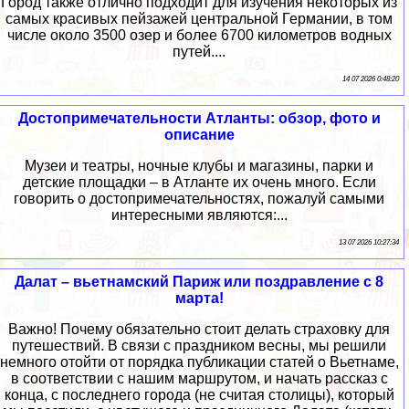
Город также отлично подходит для изучения некоторых из
самых красивых пейзажей центральной Германии, в том
числе около 3500 озер и более 6700 километров водных
путей....
14 07 2026 0:48:20
Достопримечательности Атланты: обзор, фото и
описание
Музеи и театры, ночные клубы и магазины, парки и
детские площадки – в Атланте их очень много. Если
говорить о достопримечательностях, пожалуй самыми
интересными являются:...
13 07 2026 10:27:34
Далат – вьетнамский Париж или поздравление с 8
марта!
Важно! Почему обязательно стоит делать страховку для
путешествий. В связи с праздником весны, мы решили
немного отойти от порядка публикации статей о Вьетнаме,
в соответствии с нашим маршрутом, и начать рассказ с
конца, с последнего города (не считая столицы), который