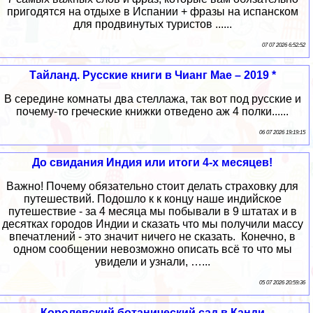
пригодятся на отдыхе в Испании + фразы на испанском
для продвинутых туристов ......
07 07 2026 6:52:52
Тайланд. Русские книги в Чианг Мае – 2019 *
В середине комнаты два стеллажа, так вот под русские и
почему-то греческие книжки отведено аж 4 полки......
06 07 2026 19:19:15
До свидания Индия или итоги 4-х месяцев!
Важно! Почему обязательно стоит делать страховку для
путешествий. Подошло к к концу наше индийское
путешествие - за 4 месяца мы побывали в 9 штатах и в
десятках городов Индии и сказать что мы получили массу
впечатлений - это значит ничего не сказать. Конечно, в
одном сообщении невозможно описать всё то что мы
увидели и узнали, …...
05 07 2026 20:59:36
Королевский ботанический сад в Канди