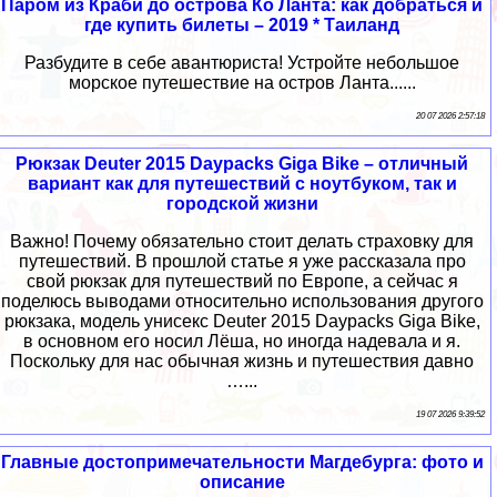
Паром из Краби до острова Ко Ланта: как добраться и
где купить билеты – 2019 * Таиланд
Разбудите в себе авантюриста! Устройте небольшое
морское путешествие на остров Ланта......
20 07 2026 2:57:18
Рюкзак Deuter 2015 Daypacks Giga Bike – отличный
вариант как для путешествий с ноутбуком, так и
городской жизни
Важно! Почему обязательно стоит делать страховку для
путешествий. В прошлой статье я уже рассказала про
свой рюкзак для путешествий по Европе, а сейчас я
поделюсь выводами относительно использования другого
рюкзака, модель унисекс Deuter 2015 Daypacks Giga Bike,
в основном его носил Лёша, но иногда надевала и я.
Поскольку для нас обычная жизнь и путешествия давно
…...
19 07 2026 9:39:52
Главные достопримечательности Магдебурга: фото и
описание