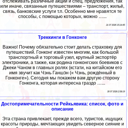
отслеживать различные акции и спец. предложения, так
или иначе, связанные путешествиями – транспорт, жильё,
связь, банковские услуги т.п. Особенно мне нравятся те
способы, с помощью которых, можно …...
31 07 2026 15:14:45
Треккинги в Гонконге
Важно! Почему обязательно стоит делать страховку для
путешествий. Гонконг известен многим, как большой
транспортный и торговый узел, крупный экспортёр
электроники, а также, как родина гонконгских боевиков с
Джеки Чаном в главных ролях (кстати, на китайском его
имя звучит как Чэнь Ганшэ́н (« Чэнь, рождённый в
Гонконге»). Сегодня мы покажем вам другую сторону
Гонконга, которая интересна граздо …...
30 07 2026 2:58:19
Достопримечательности Рейкьявика: список, фото и
описание
Эта страна привлекает, прежде всего, туристов, ищущих
красоты природы, мечтающих увидеть северное сияние и