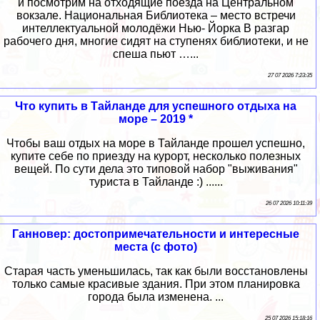
и посмотрим на отходящие поезда на Центральном
вокзале. Национальная Библиотека – место встречи
интеллектуальной молодёжи Нью- Йорка В разгар
рабочего дня, многие сидят на ступенях библиотеки, и не
спеша пьют …...
27 07 2026 7:23:35
Что купить в Тайланде для успешного отдыха на
море – 2019 *
Чтобы ваш отдых на море в Тайланде прошел успешно,
купите себе по приезду на курорт, несколько полезных
вещей. По сути дела это типовой набор "выживания"
туриста в Тайланде :) ......
26 07 2026 10:11:39
Ганновер: достопримечательности и интересные
места (с фото)
Старая часть уменьшилась, так как были восстановлены
только самые красивые здания. При этом планировка
города была изменена. ...
25 07 2026 15:18:16