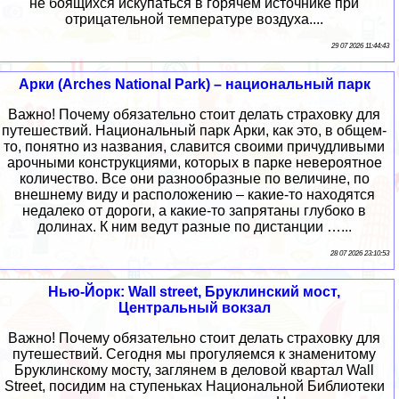
не боящихся искупаться в горячем источнике при
отрицательной температуре воздуха....
29 07 2026 11:44:43
Арки (Arches National Park) – национальный парк
Важно! Почему обязательно стоит делать страховку для
путешествий. Национальный парк Арки, как это, в общем-
то, понятно из названия, славится своими причудливыми
арочными конструкциями, которых в парке невероятное
количество. Все они разнообразные по величине, по
внешнему виду и расположению – какие-то находятся
недалеко от дороги, а какие-то запрятаны глубоко в
долинах. К ним ведут разные по дистанции …...
28 07 2026 23:10:53
Нью-Йорк: Wall street, Бруклинский мост,
Центральный вокзал
Важно! Почему обязательно стоит делать страховку для
путешествий. Сегодня мы прогуляемся к знаменитому
Бруклинскому мосту, заглянем в деловой квартал Wall
Street, посидим на ступеньках Национальной Библиотеки