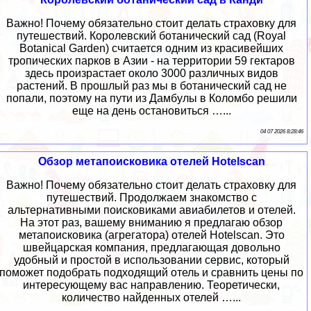
Важно! Почему обязательно стоит делать страховку для
путешествий. Королевский ботанический сад (Royal
Botanical Garden) считается одним из красивейших
тропических парков в Азии - на территории 59 гектаров
здесь произрастает около 3000 различных видов
растений. В прошлый раз мы в ботанический сад не
попали, поэтому на пути из Дамбулы в Коломбо решили
еще на день остановиться …...
04 07 2026 8:28:46
Обзор метапоисковика отелей Hotelscan
Важно! Почему обязательно стоит делать страховку для
путешествий. Продолжаем знакомство с
альтернативными поисковиками авиабилетов и отелей.
На этот раз, вашему вниманию я предлагаю обзор
метапоисковика (агрегатора) отелей Hotelscan. Это
швейцарская компания, предлагающая довольно
удобный и простой в использовании сервис, который
поможет подобрать подходящий отель и сравнить цены по
интересующему вас направлению. Теоретически,
количество найденных отелей …...