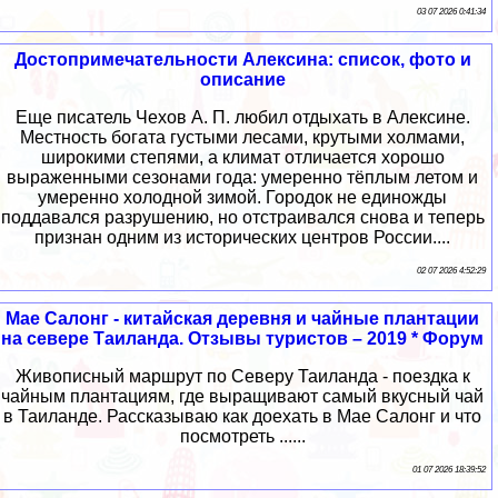
03 07 2026 0:41:34
Достопримечательности Алексина: список, фото и
описание
Еще писатель Чехов А. П. любил отдыхать в Алексине.
Местность богата густыми лесами, крутыми холмами,
широкими степями, а климат отличается хорошо
выраженными сезонами года: умеренно тёплым летом и
умеренно холодной зимой. Городок не единожды
поддавался разрушению, но отстраивался снова и теперь
признан одним из исторических центров России....
02 07 2026 4:52:29
Мае Салонг - китайская деревня и чайные плантации
на севере Таиланда. Отзывы туристов – 2019 * Форум
Живописный маршрут по Северу Таиланда - поездка к
чайным плантациям, где выращивают самый вкусный чай
в Таиланде. Рассказываю как доехать в Мае Салонг и что
посмотреть ......
01 07 2026 18:39:52