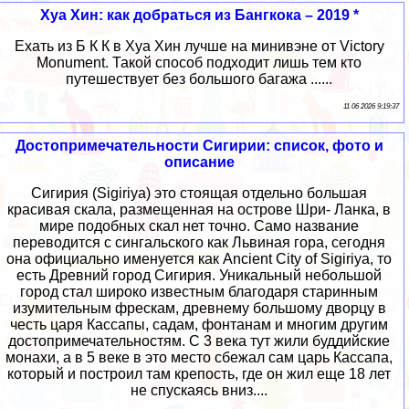
Хуа Хин: как добраться из Бангкока – 2019 *
Ехать из Б К К в Хуа Хин лучше на минивэне от Victory
Monument. Такой способ подходит лишь тем кто
путешествует без большого багажа ......
11 06 2026 9:19:37
Достопримечательности Сигирии: список, фото и
описание
Сигирия (Sigiriya) это стоящая отдельно большая
красивая скала, размещенная на острове Шри- Ланка, в
мире подобных скал нет точно. Само название
переводится с сингальского как Львиная гора, сегодня
она официально именуется как Ancient City of Sigiriya, то
есть Древний город Сигирия. Уникальный небольшой
город стал широко известным благодаря старинным
изумительным фрескам, древнему большому дворцу в
честь царя Кассапы, садам, фонтанам и многим другим
достопримечательностям. С 3 века тут жили буддийские
монахи, а в 5 веке в это место сбежал сам царь Кассапа,
который и построил там крепость, где он жил еще 18 лет
не спускаясь вниз....