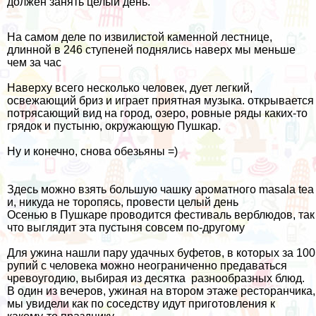
должен занять целый день.
На самом деле по извилистой каменной лестнице,
длинной в 246 ступеней поднялись наверх мы меньше
чем за час
Наверху всего несколько человек, дует легкий,
освежающий бриз и играет приятная музыка. открывается
потрясающий вид на город, озеро, ровные ряды каких-то
грядок и пустыню, окружающую Пушкар.
Ну и конечно, снова обезьяны =)
Здесь можно взять большую чашку ароматного masala tea
и, никуда не торопясь, провести целый день
Осенью в Пушкаре проводится фестиваль верблюдов, так
что выглядит эта пустыня совсем по-другому
Для ужина нашли пару удачных буфетов, в которых за 100
рупий с человека можно неограниченно предаваться
чревоугодию, выбирая из десятка разнообразных блюд.
В один из вечеров, ужиная на втором этаже ресторанчика,
мы увидели как по соседству идут приготовления к