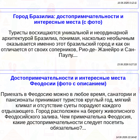
16 06 2026 0:12:11
Город Бразилиа: достопримечательности и
интересные места (с фото)
Туристы восхищаются уникальной и неординарной
архитектурой Бразилиа, понимая, насколько необычным
оказывается именно этот бразильский город и как он
отличается от своих соперников, Рио-де- Жанейро и Сан-
Паулу....
15 06 2026 9:27:33
Достопримечательности и интересные места
Феодосии (фото с описанием)
Приехать в Феодосию можно в любое время, санатории и
пансионаты принимают туристов круглый год, мягкий
климат и отсутствие суеты порадуют каждого
отдыхающего. Город расположен на берегу живописного
Феодосийского залива. Чем примечательна Феодосия,
какие достопримечательности следует посетить
обязательно?...
14 06 2026 22:34:42