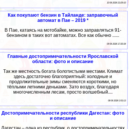
10 06 2026 23:29:10
Как покупают бензин в Тайланде: заправочный
автомат в Пае – 2019 *
В Пае, катаясь на мотобайке, можно заправляться 91-
бензином в таких вот автоматах. Все как обычно ......
09 06 2026 17:20:34
Главные достопримечательности Ярославской
области: фото и описание
Так же местность богата болотистыми местами. Климат
здесь достаточно благоприятный: холодные и
продолжительные зимы сменяются короткими, но
тёплыми летними деньками. Зато воздух, благодаря
многочисленным лесам, просто волшебный....
08 06 2026 3:53:13
Достопримечательности республики Дагестан: фото
и описание
Дагестан – одна из республик, о достопримечательностях