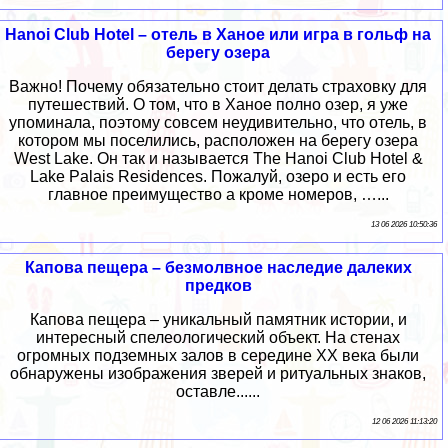
Hanoi Club Hotel – отель в Ханое или игра в гольф на
берегу озера
Важно! Почему обязательно стоит делать страховку для
путешествий. О том, что в Ханое полно озер, я уже
упоминала, поэтому совсем неудивительно, что отель, в
котором мы поселились, расположен на берегу озера
West Lake. Он так и называется The Hanoi Club Hotel &
Lake Palais Residences. Пожалуй, озеро и есть его
главное преимущество а кроме номеров, …...
13 06 2026 10:50:36
Капова пещера – безмолвное наследие далеких
предков
Капова пещера – уникальный памятник истории, и
интересный спелеологический объект. На стенах
огромных подземных залов в середине XX века были
обнаружены изображения зверей и ритуальных знаков,
оставле......
12 06 2026 11:13:20