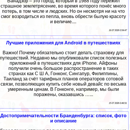
Ванадзор – это город, который в 1988 году пережил
страшное землетрясение, во время которого понёс много
потерь, в том числе и людских. Но он несмотря ни на что
смог возродиться из пепла, вновь обрести былую красоту
и величие....
16 07 2026 0:54:47
Лучшие приложения для Android в путешествиях
Важно! Почему обязательно стоит делать страховку для
путешествий. Недавно мы опубликовали список полезных
приложений в путешествиях для iPhone. Айфоны
получили очень большое распространение в таких
странах как С Ш А, Гонконг, Сингапур, Филиппины,
Таиланд за счёт тарифных планов операторов сотовой
связи, позволяющих купить себе новый девайс по весьма
умеренным ценам. В Гонконге, например, мы были
поражены, оказавшись …...
15 07 2026 0:46:51
Достопримечательности Бранденбурга: список, фото
и описание