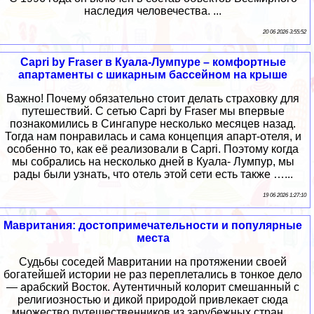
наследия человечества. ...
20 06 2026 3:55:52
Capri by Fraser в Куала-Лумпуре – комфортные
апартаменты с шикарным бассейном на крыше
Важно! Почему обязательно стоит делать страховку для
путешествий. С сетью Capri by Fraser мы впервые
познакомились в Сингапуре несколько месяцев назад.
Тогда нам понравилась и сама концепция апарт-отеля, и
особенно то, как её реализовали в Capri. Поэтому когда
мы собрались на несколько дней в Куала- Лумпур, мы
рады были узнать, что отель этой сети есть также …...
19 06 2026 1:27:10
Мавритания: достопримечательности и популярные
места
Судьбы соседей Мавритании на протяжении своей
богатейшей истории не раз переплетались в тонкое дело
— арабский Восток. Аутентичный колорит смешанный с
религиозностью и дикой природой привлекает сюда
множество путешественников из зарубежных стран....