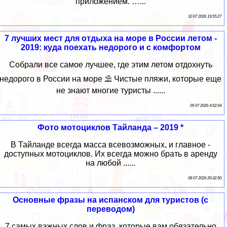
приложением. …...
10 07 2026 19:55:27
7 лучших мест для отдыха на море в России летом -
2019: куда поехать недорого и с комфортом
Собрали все самое лучшее, где этим летом отдохнуть
недорого в России на море ⛱ Чистые пляжи, которые еще
не знают многие туристы ......
09 07 2026 4:52:54
Фото мотоциклов Тайланда – 2019 *
В Тайланде всегда масса всевозможных, и главное -
доступных мотоциклов. Их всегда можно брать в аренду
на любой ......
08 07 2026 20:32:50
Основные фразы на испанском для туристов (с
переводом)
7 самых важных слов и фраз, которые вам обязательно