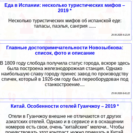
Еда в Испании: несколько туристических мифов –
2019 *
Несколько туристических мифов об испанской еде:
тапасы, паэлья, сангрия ......
26 06 2026 4:12:24
Главные достопримечательности Новозыбкова:
список, фото и описание
В 1809 году слобода получила статус города, вскоре здесь
была построена железнодорожная станция. Однако
наибольшую славу городу принес завод по производству
спичек, который в 1926-ом году был переоборудован под
станкостроение....
25 06 2026 8:41:22
Китай. Особенности отелей Гуанчжоу – 2019 *
Отели в Гуанчжоу внешне не отличаются от других
азиатских отелей. Однако и в сервисе и в оснащении
номеров есть свои, очень "китайские" мелочи.. Чтобы
почувствовать этот контраст, нужно приехать в Китай,