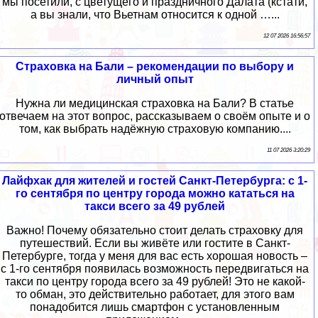
мы посетили, с цветущего и праздничного Далата (кстати,
а вы знали, что Вьетнам относится к одной …...
12 07 2026 16:56:57
Страховка на Бали – рекомендации по выбору и
личный опыт
Нужна ли медицинская страховка на Бали? В статье
отвечаем на этот вопрос, рассказываем о своём опыте и о
том, как выбрать надёжную страховую компанию....
11 07 2026 3:20:29
Лайфхак для жителей и гостей Санкт-Петербурга: с 1-
го сентября по центру города можно кататься на
такси всего за 49 рублей
Важно! Почему обязательно стоит делать страховку для
путешествий. Если вы живёте или гостите в Санкт-
Петербурге, тогда у меня для вас есть хорошая новость –
с 1-го сентября появилась возможность передвигаться на
такси по центру города всего за 49 рублей! Это не какой-
то обман, это действительно работает, для этого вам
понадобится лишь смартфон с установленным