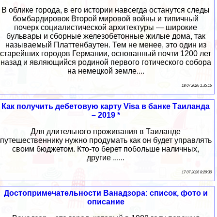
В облике города, в его истории навсегда останутся следы
бомбардировок Второй мировой войны и типичный
почерк социалистической архитектуры — широкие
бульвары и сборные железобетонные жилые дома, так
называемый Платтенбаутен. Тем не менее, это один из
старейших городов Германии, основанный почти 1200 лет
назад и являющийся родиной первого готического собора
на немецкой земле....
18 07 2026 1:35:16
Как получить дебетовую карту Visa в банке Таиланда
– 2019 *
Для длительного проживания в Таиланде
путешественнику нужно продумать как он будет управлять
своим бюджетом. Кто-то берет побольше наличных,
другие ......
17 07 2026 8:29:30
Достопримечательности Ванадзора: список, фото и
описание