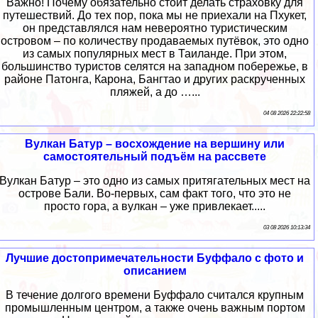
Важно! Почему обязательно стоит делать страховку для
путешествий. До тех пор, пока мы не приехали на Пхукет,
он представлялся нам невероятно туристическим
островом – по количеству продаваемых путёвок, это одно
из самых популярных мест в Таиланде. При этом,
большинство туристов селятся на западном побережье, в
районе Патонга, Карона, Бангтао и других раскрученных
пляжей, а до …...
04 08 2026 22:22:58
Вулкан Батур – восхождение на вершину или
самостоятельный подъём на рассвете
Вулкан Батур – это одно из самых притягательных мест на
острове Бали. Во-первых, сам факт того, что это не
просто гора, а вулкан – уже привлекает.....
03 08 2026 10:13:34
Лучшие достопримечательности Буффало с фото и
описанием
В течение долгого времени Буффало считался крупным
промышленным центром, а также очень важным портом