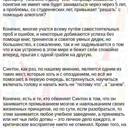
понятия не имеет чем будет заниматься через через 5 лет,
а проблемы, со студенческих лет, привыкает "решать" с
помощью алкоголя?
Конечно, многие учатся всему путём самостоятельных
проб и ошибок, и некоторые добиваются успеха без
помощи книг, тренингов и советов умных дядек, но
большинство, к сожалению, так и не задумывается о том
что и как устроено в этом мире и бежит себе спокойно
вперед, прыгая с одной грабли на другую.
Синтон, как раз, по нашему мнению, является одним из
таких мест, которые хоть и с опозданием, но всё же
помогают, в первую очередь, встряхнуться, научиться
включать голову и начать жить не "потому что", а "зачем".
Конечно, есть и те, кто обвиняет Синтон в том, что он
занимается промыванием мозгов и навязыванием своих
жизненных принципов, но по сути, если разобраться, то
этим занимается любое учебное заведение, а принимать
или нет чьи либо догмы – это личное дело каждого, и
критическое восприятие никто не отменял. Кроме того, на