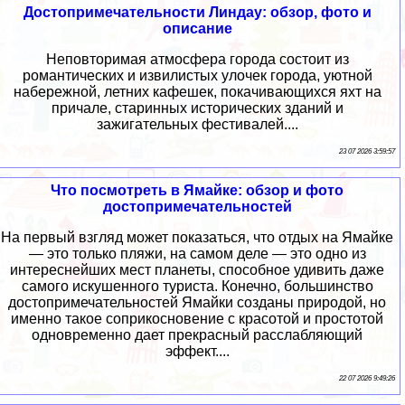
Достопримечательности Линдау: обзор, фото и
описание
Неповторимая атмосфера города состоит из
романтических и извилистых улочек города, уютной
набережной, летних кафешек, покачивающихся яхт на
причале, старинных исторических зданий и
зажигательных фестивалей....
23 07 2026 3:59:57
Что посмотреть в Ямайке: обзор и фото
достопримечательностей
На первый взгляд может показаться, что отдых на Ямайке
— это только пляжи, на самом деле — это одно из
интереснейших мест планеты, способное удивить даже
самого искушенного туриста. Конечно, большинство
достопримечательностей Ямайки созданы природой, но
именно такое соприкосновение с красотой и простотой
одновременно дает прекрасный расслабляющий
эффект....
22 07 2026 9:49:26