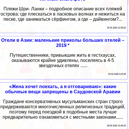
Пляжи Шри- Ланки – подробное описание всех пляжей
острова: где плескаться в ласковых волнах и нежиться на
песке, где заниматься сёрфингом, а где – дайвингом?...
30 06 2026 12:58:32
Отели в Азии: маленькие приколы больших отелей –
2019 *
Путешественники, привыкшие жить в гестхаусах,
оказываются крайне удивлены, поселяясь в 4-5
звездочных отелях ......
29 06 2026 0:25:49
«Жена хочет поехать, а я отговариваю»: какие
обычные вещи запрещены в Саудовской Аравии
Граждане консервативных мусульманских стран строго
придерживаются многочисленных религиозных традиций,
поэтому перед поездкой в подобные места лучше
предварительно ознакомиться с местными законами......
28 06 2026 15:49:25