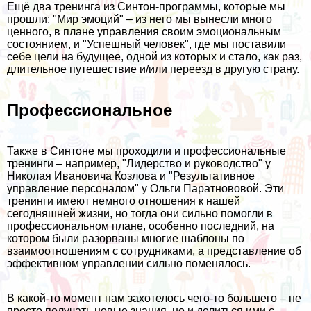
Ещё два тренинга из Синтон-программы, которые мы
прошли: "Мир эмоций" – из него мы вынесли много
ценного, в плане управления своим эмоциональным
состоянием, и "Успешный человек", где мы поставили
себе цели на будущее, одной из которых и стало, как раз,
длительное путешествие и/или переезд в другую страну.
Профессиональное
Также в Синтоне мы проходили и профессиональные
тренинги – например, "
Лидерство и руководство
" у
Николая Ивановича Козлова и "Результативное
управление персоналом" у Ольги Паратнововой. Эти
тренинги имеют немного отношения к нашей
сегодняшней жизни, но тогда они сильно помогли в
профессиональном плане, особенно последний, на
котором были разорваны многие шаблоны по
взаимоотношениям с сотрудниками, а представление об
эффективном управлении сильно поменялось.
В какой-то момент нам захотелось чего-то большего – не
просто получать новые знания, но и делиться ими с