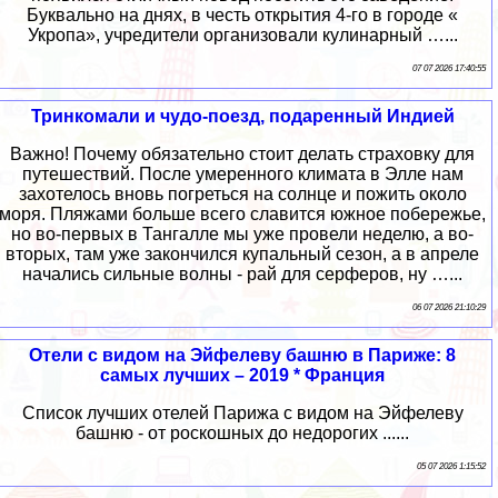
Буквально на днях, в честь открытия 4-го в городе «
Укропа», учредители организовали кулинарный …...
07 07 2026 17:40:55
Тринкомали и чудо-поезд, подаренный Индией
Важно! Почему обязательно стоит делать страховку для
путешествий. После умеренного климата в Элле нам
захотелось вновь погреться на солнце и пожить около
моря. Пляжами больше всего славится южное побережье,
но во-первых в Тангалле мы уже провели неделю, а во-
вторых, там уже закончился купальный сезон, а в апреле
начались сильные волны - рай для серферов, ну …...
06 07 2026 21:10:29
Отели с видом на Эйфелеву башню в Париже: 8
самых лучших – 2019 * Франция
Список лучших отелей Парижа с видом на Эйфелеву
башню - от роскошных до недорогих ......
05 07 2026 1:15:52