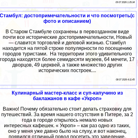
09 07 2026 1:35:34
Стамбул: достопримечательности и что посмотреть(с
фото и описанием)
В Старом Стамбуле сохранены в первозданном виде
почти все исторические достопримечательности, Новый
— славится торговлей и деловой жизнью. Стамбул
находится на пятой строке популярности по посещению
городов туристами. На территории этого удивительного
города находятся более семидесяти музеев, 64 мечети, 17
дворцов, 49 церквей, а также множество других
исторических построек....
08 07 2026 4:11:45
Кулинарный мастер-класс и суп-капучино из
баклажанов в кафе «Укроп»
Важно! Почему обязательно стоит делать страховку для
путешествий. За время нашего отсутствия в Питере, за 2
года в городе открылось немало новых
интересных кафешек. « Укроп» – как раз одно из таких,
оно у меня уже давно было на слуху, и вот наконец,
появился отличный повод посетить это заведение.