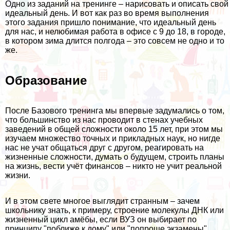
Одно из заданий на тренинге – нарисовать и описать свой
идеальный день. И вот как раз во время выполнения
этого задания пришло понимание, что идеальный день
для нас, и нелюбимая работа в офисе с 9 до 18, в городе,
в котором зима длится полгода – это совсем не одно и то
же.
Образование
После Базового тренинга мы впервые задумались о том,
что большинство из нас проводит в стенах учебных
заведений в общей сложности около 15 лет, при этом мы
изучаем множество точных и прикладных наук, но нигде
нас не учат общаться друг с другом, реагировать на
жизненные сложности, думать о будущем, строить планы
на жизнь, вести учёт финансов – никто не учит реальной
жизни.
И в этом свете многое выглядит странным – зачем
школьнику знать, к примеру, строение молекулы ДНК или
жизненный цикл амёбы, если ВУЗ он выбирает по
принципу "поближе к дому" или "попроще экзамены",