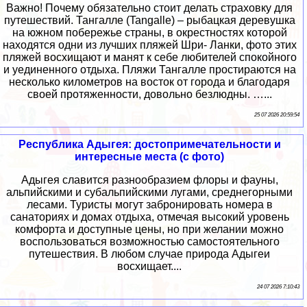
Важно! Почему обязательно стоит делать страховку для
путешествий. Тангалле (Tangalle) – рыбацкая деревушка
на южном побережье страны, в окрестностях которой
находятся одни из лучших пляжей Шри- Ланки, фото этих
пляжей восхищают и манят к себе любителей спокойного
и уединенного отдыха. Пляжи Тангалле простираются на
несколько километров на восток от города и благодаря
своей протяженности, довольно безлюдны. …...
25 07 2026 20:59:54
Республика Адыгея: достопримечательности и
интересные места (с фото)
Адыгея славится разнообразием флоры и фауны,
альпийскими и субальпийскими лугами, среднегорными
лесами. Туристы могут забронировать номера в
санаториях и домах отдыха, отмечая высокий уровень
комфорта и доступные цены, но при желании можно
воспользоваться возможностью самостоятельного
путешествия. В любом случае природа Адыгеи
восхищает....
24 07 2026 7:10:43