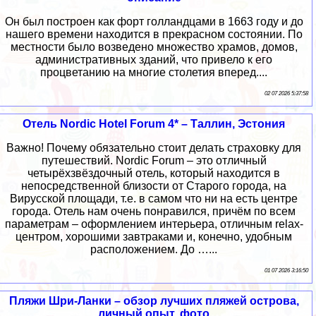
Он был построен как форт голландцами в 1663 году и до
нашего времени находится в прекрасном состоянии. По
местности было возведено множество храмов, домов,
административных зданий, что привело к его
процветанию на многие столетия вперед....
02 07 2026 5:37:58
Отель Nordic Hotel Forum 4* – Таллин, Эстония
Важно! Почему обязательно стоит делать страховку для
путешествий. Nordic Forum – это отличный
четырёхзвёздочный отель, который находится в
непосредственной близости от Старого города, на
Вирусской площади, т.е. в самом что ни на есть центре
города. Отель нам очень понравился, причём по всем
параметрам – оформлением интерьера, отличным relax-
центром, хорошими завтраками и, конечно, удобным
расположением. До …...
01 07 2026 3:16:50
Пляжи Шри-Ланки – обзор лучших пляжей острова,
личный опыт, фото