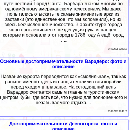
путешествий. Город Санта- Барбара знаком многим по
одноимённому американскому телесериалу. Мы даже
попытались отыскать те самые знаменитые арки из
заставки (это единственное что мы вспомнили), но их
здесь бесчисленное множество. В архитектуре города
явно прослеживается вездесущая рука испанцев,
которые и основали этот город в 1786 году А ещё город
…...
07 08 2026 22:28:10
Основные достопримечательности Варадеро: фото и
описание
Название курорта переводится как «смолильная», так как
раньше именно здесь испанцы смолили свои корабли
перед уходом в плаванье. На сегодняшний день
Варадеро считается самым главным туристическим
центром Кубы, где есть всё, что нужно для полноценного и
незабываемого отдыха....
06 08 2026 17:49:12
Достопримечательности Десногорска: фото и
описание