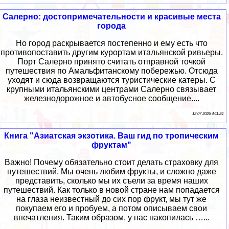
Салерно: достопримечательности и красивые места
города
Но город раскрывается постепенно и ему есть что
противопоставить другим курортам итальянской ривьеры.
Порт Салерно принято считать отправной точкой
путешествия по Амальфитанскому побережью. Отсюда
уходят и сюда возвращаются туристические катеры. С
крупными итальянскими центрами Салерно связывает
железнодорожное и автобусное сообщение....
12 07 2026 4:11:24
Книга "Азиатская экзотика. Ваш гид по тропическим
фруктам"
Важно! Почему обязательно стоит делать страховку для
путешествий. Мы очень любим фрукты, и сложно даже
представить, сколько мы их съели за время наших
путешествий. Как только в новой стране нам попадается
на глаза неизвестный до сих пор фрукт, мы тут же
покупаем его и пробуем, а потом описываем свои
впечатления. Таким образом, у нас накопилась …...