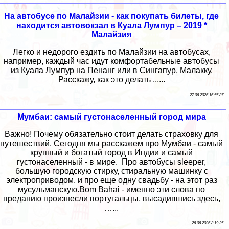
На автобусе по Малайзии - как покупать билеты, где
находится автовокзал в Куала Лумпур – 2019 *
Малайзия
Легко и недорого ездить по Малайзии на автобусах,
например, каждый час идут комфортабельные автобусы
из Куала Лумпур на Пенанг или в Сингапур, Малакку.
Расскажу, как это делать ......
27 06 2026 16:55:37
Мумбаи: самый густонаселенный город мира
Важно! Почему обязательно стоит делать страховку для
путешествий. Сегодня мы расскажем про Мумбаи - самый
крупный и богатый город в Индии и самый
густонаселенный - в мире. Про автобусы sleeper,
большую городскую стирку, стиральную машинку с
электроприводом, и про еще одну свадьбу - на этот раз
мусульманскую.Bom Bahai - именно эти слова по
преданию произнесли португальцы, высадившись здесь,
…...
26 06 2026 3:19:25