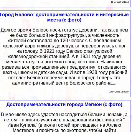
16 07 2026 2:11:13
Город Белово: достопримечательности и интересные
места (с фото)
Долгое время Белово носил статус деревни, так как в нем
не было большой инфраструктуры, а численность
жителей составляла до 120 человек. С появлением
железной дороги жизнь деревушки перевернулась с ног
на голову. В 1921 году Белово стал узловой
железнодорожной станцией. А в 1931 году деревня
меняет статус на поселок городского типа. Начинают
развиваться промышленные предприятия, открываются
шахты, школы и детские сады. И вот в 1938 году рабочий
поселок Белово переименован в город. Теперь это
административный центр Беловского района....
15 07 2026 15:38:57
Достопримечательности города Мегион (с фото)
В мае-июле здесь удастся насладиться белыми ночами, а
летом – принять участие в праздновании фестивалей “
Иван Купала” (в июле гостей приглашают на Аллею
Мастеров и пройтись по экотропе, чтобы найти