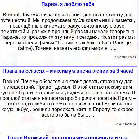
Париж, я люблю тебя
Важно! Почему обязательно стоит делать страховку для
путешествий. Мы продолжаем публиковать наши заметки,
посвящённые кинематографу, связанному с travel
тематикой и, раз уж в прошлый раз мы начали говорить о
Париже, то продолжим эту тему и сегодня. На этот раз мы
пересмотрели фильм “ Париж, я люблю тебя” ( Paris, je
t'aime). Точнее, назвать его фильмом в …...
21 07 2026 16:20:39
Прага на сегвеях – максимум впечатлений за 3 часа!
Важно! Почему обязательно стоит делать страховку для
путешествий. Привет, друзья! В этой статье покажу вам
кусочек Праги, который мы увидели, катаясь на сегвеях! В
прошлой статье я написала про 5 причин посетить Прагу –
этот город влюбил в себя с первых шагов! Если бы мы
когда-нибудь решили переехать жить в Европу, то скорее
всего это была бы …...
20 07 2026 8:26:13
Город Волжский: достопримечательности и что