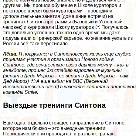
другими. Мы прошли обучение в Школе кураторов и
некоторое время были кураторами – проводили
дополнительные занятия (домашние встречи) на
тренингах Синтон-программы (Базовый и Успешный
человек) и курировали Школу кураторов 🙂 Получалось
это довольно успешно, так что одно время мы даже
подумывали о тренерской карьере, но желание уехать из
России всё-таки пересилило.
Лёша:
Я погрузился в Синтоновскую жизнь еще глубже –
принимал участие в организации Нового года в
Синтоне, где осуществил свою давнюю мечту – как в
анекдоте, прошел 3ю стадию взросления мужчины
(верит в Деда Мороза – не верит в Деда Мороза – сам
Дед Мороз) 🙂 А еще ездил на ВВС (Весенний
Всесинтоновский слёт) в качестве капитана питерской
команды Smile.
Выездые тренинги Синтона
Еще одно, отдельно стоящее направление в Синтоне,
которое нам близко – это выездные тренинги.
Периодически они проводятся в разных странах с