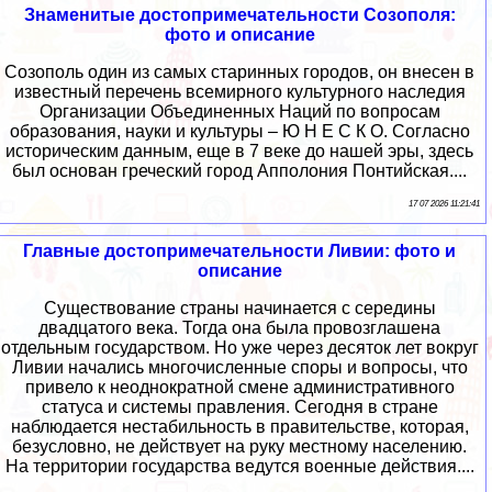
Знаменитые достопримечательности Созополя:
фото и описание
Созополь один из самых старинных городов, он внесен в
известный перечень всемирного культурного наследия
Организации Объединенных Наций по вопросам
образования, науки и культуры – Ю Н Е С К О. Согласно
историческим данным, еще в 7 веке до нашей эры, здесь
был основан греческий город Апполония Понтийская....
17 07 2026 11:21:41
Главные достопримечательности Ливии: фото и
описание
Существование страны начинается с середины
двадцатого века. Тогда она была провозглашена
отдельным государством. Но уже через десяток лет вокруг
Ливии начались многочисленные споры и вопросы, что
привело к неоднократной смене административного
статуса и системы правления. Сегодня в стране
наблюдается нестабильность в правительстве, которая,
безусловно, не действует на руку местному населению.
На территории государства ведутся военные действия....