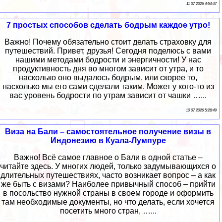
11 07 2026 4:54:37
7 простых способов сделать бодрым каждое утро!
Важно! Почему обязательно стоит делать страховку для
путешествий. Привет, друзья! Сегодня поделюсь с вами
нашими методами бодрости и энергичности! У нас
продуктивность дня во многом зависит от утра, и то
насколько оно выдалось бодрым, или скорее то,
насколько мы его сами сделали таким. Может у кого-то из
вас уровень бодрости по утрам зависит от чашки …...
10 07 2026 5:28:49
Виза на Бали – самостоятельное получение визы в
Индонезию в Куала-Лумпуре
Важно! Всё самое главное о Бали в одной статье –
читайте здесь. У многих людей, только задумывающихся о
длительных путешествиях, часто возникает вопрос – а как
же быть с визами? Наиболее привычный способ – прийти
в посольство нужной страны в своем городе и оформить
там необходимые документы, но что делать, если хочется
посетить много стран, …...