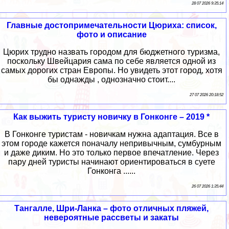
28 07 2026 9:35:14
Главные достопримечательности Цюриха: список,
фото и описание
Цюрих трудно назвать городом для бюджетного туризма,
поскольку Швейцария сама по себе является одной из
самых дорогих стран Европы. Но увидеть этот город, хотя
бы однажды , однозначно стоит....
27 07 2026 20:18:52
Как выжить туристу новичку в Гонконге – 2019 *
В Гонконге туристам - новичкам нужна адаптация. Все в
этом городе кажется поначалу непривычным, сумбурным
и даже диким. Но это только первое впечатление. Через
пару дней туристы начинают ориентироваться в суете
Гонконга ......
26 07 2026 1:35:44
Тангалле, Шри-Ланка – фото отличных пляжей,
невероятные рассветы и закаты