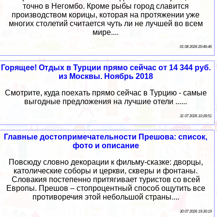
точно в Негомбо. Кроме рыбы город славится
производством корицы, которая на протяжении уже
многих столетий считается чуть ли не лучшей во всем
мире....
01 08 2026 20:46:46
Горящее! Отдых в Турции прямо сейчас от 14 344 руб.
из Москвы. Ноябрь 2018
Смотрите, куда поехать прямо сейчас в Турцию - самые
выгодные предложения на лучшие отели ......
31 07 2026 10:28:51
Главные достопримечательности Прешова: список,
фото и описание
Повсюду словно декорации к фильму-сказке: дворцы,
католические соборы и церкви, скверы и фонтаны.
Словакия постепенно притягивает туристов со всей
Европы. Прешов – стопроцентный способ ощутить все
противоречия этой небольшой страны....
30 07 2026 19:30:19