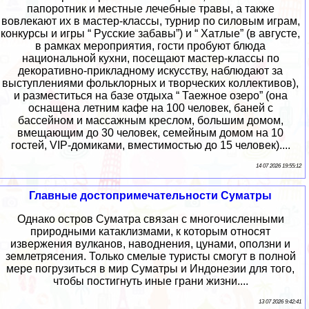
папоротник и местные лечебные травы, а также
вовлекают их в мастер-классы, турнир по силовым играм,
конкурсы и игры “ Русские забавы”) и “ Хатлые” (в августе,
в рамках мероприятия, гости пробуют блюда
национальной кухни, посещают мастер-классы по
декоративно-прикладному искусству, наблюдают за
выступлениями фольклорных и творческих коллективов),
и разместиться на базе отдыха “ Таежное озеро” (она
оснащена летним кафе на 100 человек, баней с
бассейном и массажным креслом, большим домом,
вмещающим до 30 человек, семейным домом на 10
гостей, VIP-домиками, вместимостью до 15 человек)....
14 07 2026 19:55:12
Главные достопримечательности Суматры
Однако остров Суматра связан с многочисленными
природными катаклизмами, к которым относят
извержения вулканов, наводнения, цунами, оползни и
землетрясения. Только смелые туристы смогут в полной
мере погрузиться в мир Суматры и Индонезии для того,
чтобы постигнуть иные грани жизни....
13 07 2026 9:42:41