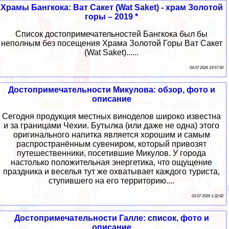
Храмы Бангкока: Ват Сакет (Wat Saket) - храм Золотой
горы – 2019 *
Список достопримечательностей Бангкока был бы
неполным без посещения Храма Золотой Горы Ват Сакет
(Wat Saket)......
04 07 2026 19:57:50
Достопримечательности Микулова: обзор, фото и
описание
Сегодня продукция местных виноделов широко известна
и за границами Чехии. Бутылка (или даже не одна) этого
оригинального напитка является хорошим и самым
распространённым сувениром, который привозят
путешественники, посетившие Микулов. У города
настолько положительная энергетика, что ощущение
праздника и веселья тут же охватывает каждого туриста,
ступившего на его территорию....
03 07 2026 1:32:42
Достопримечательности Галле: список, фото и
описание