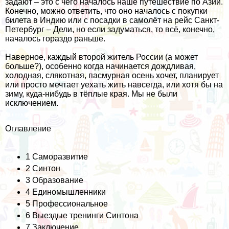
задают – это с чего началось наше путешествие по Азии.
Конечно, можно ответить, что оно началось с покупки
билета в
Индию
или с посадки в самолёт на рейс Санкт-
Петербург –
Дели
, но если задуматься, то всё, конечно,
началось гораздо раньше.
Наверное, каждый второй житель России (а может
больше?), особенно когда начинается дождливая,
холодная, слякотная, пасмурная осень хочет, планирует
или просто мечтает уехать жить навсегда, или хотя бы на
зиму, куда-нибудь в тёплые края. Мы не были
исключением.
Оглавление
1
Саморазвитие
2
Синтон
3
Образование
4
Единомышленники
5
Профессиональное
6
Выездые тренинги Синтона
7
Заключение