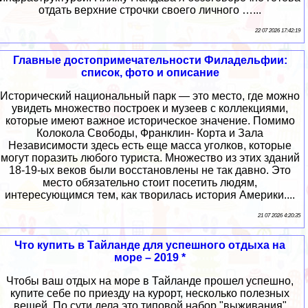
отдать верхние строчки своего личного …...
22 07 2026 17:42:19
Главные достопримечательности Филадельфии:
список, фото и описание
Исторический национальный парк — это место, где можно
увидеть множество построек и музеев с коллекциями,
которые имеют важное историческое значение. Помимо
Колокола Свободы, Франклин- Корта и Зала
Независимости здесь есть еще масса уголков, которые
могут поразить любого туриста. Множество из этих зданий
18-19-ых веков были восстановлены не так давно. Это
место обязательно стоит посетить людям,
интересующимся тем, как творилась история Америки....
21 07 2026 4:20:35
Что купить в Тайланде для успешного отдыха на
море – 2019 *
Чтобы ваш отдых на море в Тайланде прошел успешно,
купите себе по приезду на курорт, несколько полезных
вещей. По сути дела это типовой набор "выживания"