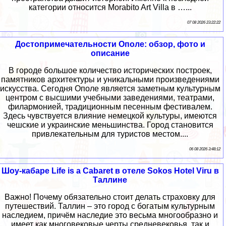
категории относится Morabito Art Villa в …...
07 08 2026 23:22:22
Достопримечательности Ополе: обзор, фото и
описание
В городе большое количество исторических построек,
памятников архитектуры и уникальными произведениями
искусства. Сегодня Ополе является заметным культурным
центром с высшими учебными заведениями, театрами,
филармонией, традиционным песенным фестивалем.
Здесь чувствуется влияние немецкой культуры, имеются
чешские и украинские меньшинства. Город становится
привлекательным для туристов местом....
06 08 2026 3:48:12
Шоу-кабаре Life is a Cabaret в отеле Sokos Hotel Viru в
Таллине
Важно! Почему обязательно стоит делать страховку для
путешествий. Таллин – это город с богатым культурным
наследием, причём наследие это весьма многообразно и
имеет как многовековые черты средневековья, так и