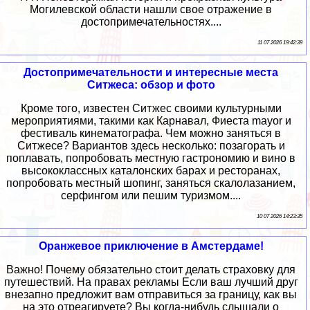
Могилевской области нашли свое отражение в
достопримечательностях....
11 07 2026 19:42:39
Достопримечательности и интересные места
Ситжеса: обзор и фото
Кроме того, известен Ситжес своими культурными
мероприятиями, такими как Карнавал, Фиеста mayor и
фестиваль кинематографа. Чем можно заняться в
Ситжесе? Вариантов здесь несколько: позагорать и
поплавать, попробовать местную гастрономию и вино в
высококлассных каталонских барах и ресторанах,
попробовать местный шопинг, заняться скалолазанием,
серфингом или пешим туризмом....
10 07 2026 14:23:35
Оранжевое приключение в Амстердаме!
Важно! Почему обязательно стоит делать страховку для
путешествий. На правах рекламы Если ваш лучший друг
внезапно предложит вам отправиться за границу, как вы
на это отреагируете? Вы когда-нибудь слышали о