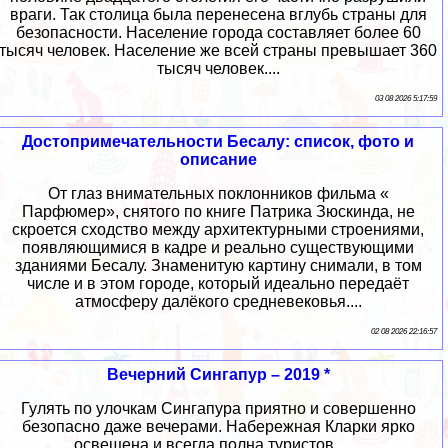
враги. Так столица была перенесена вглубь страны для
безопасности. Население города составляет более 60
тысяч человек. Население же всей страны превышает 360
тысяч человек....
03 08 2026 5:17:59
Достопримечательности Бесалу: список, фото и
описание
От глаз внимательных поклонников фильма «
Парфюмер», снятого по книге Патрика Зюскинда, не
скроется сходство между архитектурными строениями,
появляющимися в кадре и реально существующими
зданиями Бесалу. Знаменитую картину снимали, в том
числе и в этом городе, который идеально передаёт
атмосферу далёкого средневековья....
02 08 2026 22:16:57
Вечерний Сингапур – 2019 *
Гулять по улочкам Сингапура приятно и совершенно
безопасно даже вечерами. Набережная Кларки ярко
освещена и всегда полна туристов ......