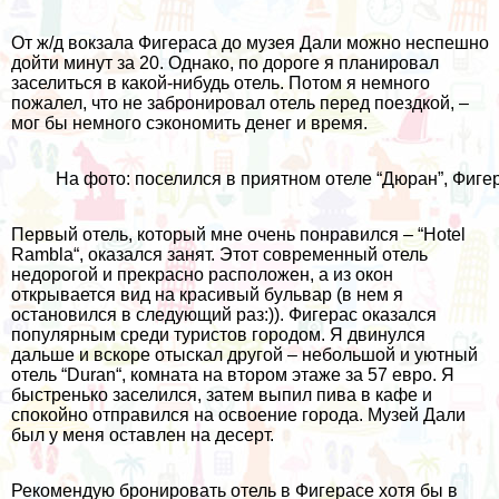
От ж/д вокзала Фигераса до музея Дали можно неспешно
дойти минут за 20. Однако, по дороге я планировал
заселиться в какой-нибудь отель. Потом я немного
пожалел, что не забронировал отель перед поездкой, –
мог бы немного сэкономить денег и время.
На фото: поселился в приятном отеле “Дюран”, Фиге
Первый отель, который мне очень понравился – “
Hotel
Rambla
“, оказался занят. Этот современный отель
недорогой и прекрасно расположен, а из окон
открывается вид на красивый бульвар (в нем я
остановился в следующий раз:)). Фигерас оказался
популярным среди туристов городом. Я двинулся
дальше и вскоре отыскал другой – небольшой и уютный
отель “
Duran
“, комната на втором этаже за 57 евро. Я
быстренько заселился, затем выпил пива в кафе и
спокойно отправился на освоение города. Музей Дали
был у меня оставлен на десерт.
Рекомендую бронировать отель в Фигерасе хотя бы в