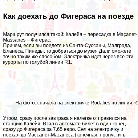
Как доехать до Фигераса на поезде
Маршрут получился такой: Калейя – пересадка в Maçanet-
Massanes – Фигерас.
Причем, если вы поедете из Санта-Суссаны, Малграда,
Бланеса
, Пинеды, то добраться до музея Дали сможете
точно таким же способом. Электричка идет через все эти
курорты по голубой линии R1.
На фото: сначала на электричке Rodalies по линии R
Утром, сразу после завтрака я налегке отправился на
станцию Калейя. Взял в автомате билет в один конец
сразу до Фигераса за 7.65 евро. Сел на электричку и
поехал до Массанет-Масанеса (конечная, пропустить