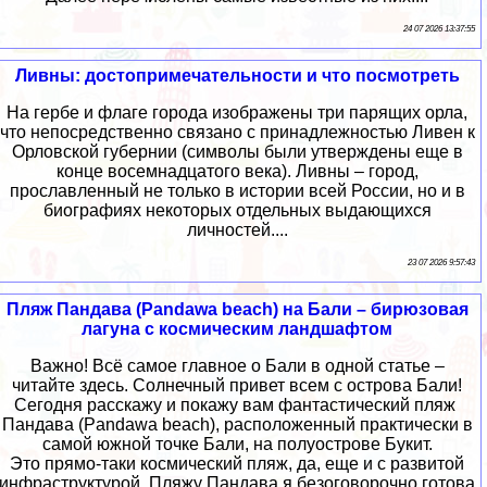
24 07 2026 13:37:55
Ливны: достопримечательности и что посмотреть
На гербе и флаге города изображены три парящих орла,
что непосредственно связано с принадлежностью Ливен к
Орловской губернии (символы были утверждены еще в
конце восемнадцатого века). Ливны – город,
прославленный не только в истории всей России, но и в
биографиях некоторых отдельных выдающихся
личностей....
23 07 2026 9:57:43
Пляж Пандава (Pandawa beach) на Бали – бирюзовая
лагуна с космическим ландшафтом
Важно! Всё самое главное о Бали в одной статье –
читайте здесь. Солнечный привет всем с острова Бали!
Сегодня расскажу и покажу вам фантастический пляж
Пандава (Pandawa beach), расположенный практически в
самой южной точке Бали, на полуострове Букит.
Это прямо-таки космический пляж, да, еще и с развитой
инфраструктурой. Пляжу Пандава я безоговорочно готова