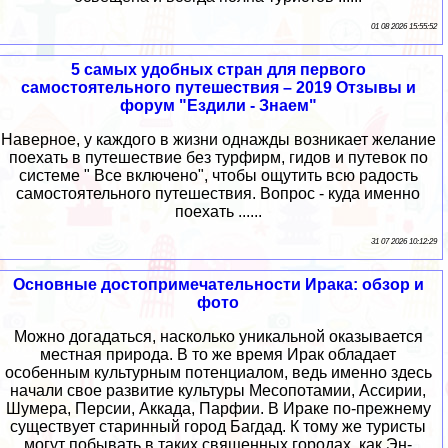
01 08 2026 15:55:52
5 самых удобных стран для первого
самостоятельного путешествия – 2019 Отзывы и
форум "Ездили - Знаем"
Наверное, у каждого в жизни однажды возникает желание
поехать в путешествие без турфирм, гидов и путевок по
системе " Все включено", чтобы ощутить всю радость
самостоятельного путешествия. Вопрос - куда именно
поехать ......
31 07 2026 10:12:29
Основные достопримечательности Ирака: обзор и
фото
Можно догадаться, насколько уникальной оказывается
местная природа. В то же время Ирак обладает
особенным культурным потенциалом, ведь именно здесь
начали свое развитие культуры Месопотамии, Ассирии,
Шумера, Персии, Аккада, Парфии. В Ираке по-прежнему
существует старинный город Багдад. К тому же туристы
могут побывать в таких священных городах, как Эн-