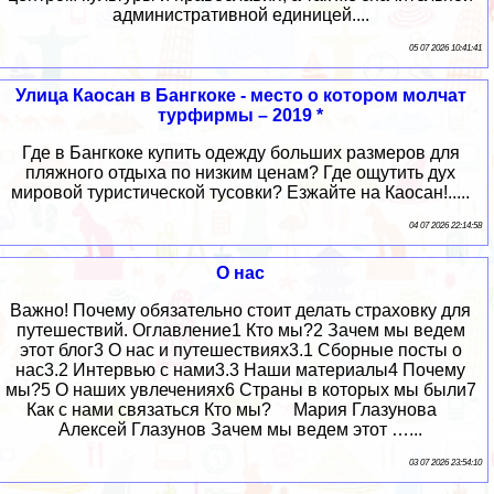
административной единицей....
05 07 2026 10:41:41
Улица Каосан в Бангкоке - место о котором молчат
турфирмы – 2019 *
Где в Бангкоке купить одежду больших размеров для
пляжного отдыха по низким ценам? Где ощутить дух
мировой туристической тусовки? Езжайте на Каосан!.....
04 07 2026 22:14:58
О нас
Важно! Почему обязательно стоит делать страховку для
путешествий. Оглавление1 Кто мы?2 Зачем мы ведем
этот блог3 О нас и путешествиях3.1 Сборные посты о
нас3.2 Интервью с нами3.3 Наши материалы4 Почему
мы?5 О наших увлечениях6 Страны в которых мы были7
Как с нами связаться Кто мы? Мария Глазунова
Алексей Глазунов Зачем мы ведем этот …...
03 07 2026 23:54:10