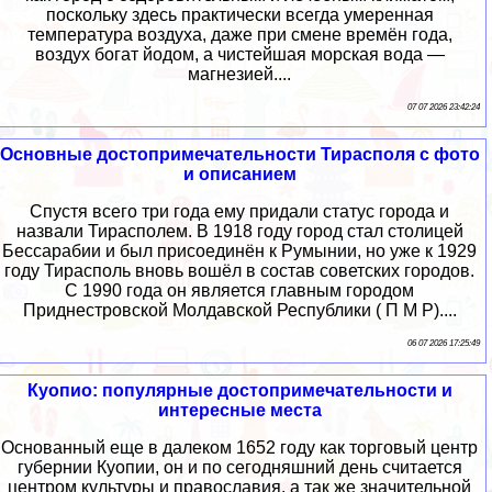
поскольку здесь практически всегда умеренная
температура воздуха, даже при смене времён года,
воздух богат йодом, а чистейшая морская вода —
магнезией....
07 07 2026 23:42:24
Основные достопримечательности Тирасполя с фото
и описанием
Спустя всего три года ему придали статус города и
назвали Тирасполем. В 1918 году город стал столицей
Бессарабии и был присоединён к Румынии, но уже к 1929
году Тирасполь вновь вошёл в состав советских городов.
С 1990 года он является главным городом
Приднестровской Молдавской Республики ( П М Р)....
06 07 2026 17:25:49
Куопио: популярные достопримечательности и
интересные места
Основанный еще в далеком 1652 году как торговый центр
губернии Куопии, он и по сегодняшний день считается
центром культуры и православия, а так же значительной