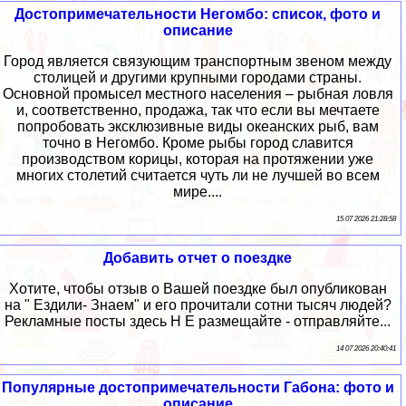
Достопримечательности Негомбо: список, фото и
описание
Город является связующим транспортным звеном между
столицей и другими крупными городами страны.
Основной промысел местного населения – рыбная ловля
и, соответственно, продажа, так что если вы мечтаете
попробовать эксклюзивные виды океанских рыб, вам
точно в Негомбо. Кроме рыбы город славится
производством корицы, которая на протяжении уже
многих столетий считается чуть ли не лучшей во всем
мире....
15 07 2026 21:28:58
Добавить отчет о поездке
Хотите, чтобы отзыв о Вашей поездке был опубликован
на " Ездили- Знаем" и его прочитали сотни тысяч людей?
Рекламные посты здесь Н Е размещайте - отправляйте...
14 07 2026 20:40:41
Популярные достопримечательности Габона: фото и
описание