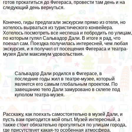
готов прокатиться до Фигераса, провести там день и на
следующий день вернуться.
Конечно, гиды предлагали экскурсии прямо из отеля, но
хотелось вырваться из туристического конвейера.
Хотелось посмотреть все неспеша и побродить по улицам,
по которым гулял Сальвадор Дали. В итоге я рад, что
поехал сам. Поездка получилась интересней, чем любая
экскурсия, и я получил от посещения Фигераса и театра-
музея Дали максимум удовольствия.
Сальвадор Дали родился в Фигерасе, в
последние годы жил в театре-музее, который
является его самым глобальным проектом. По
завещанию тело Дали замуровано в склепе под
куполом театра-музея.
Расскажу, как поехать самостоятельно в музей Дали, и
пусть вам пригодится мой опыт. Музей интересный, а
также стоит обязательно прогуляться по улицам города,
где присутствует какая-то особенная атмосфера.