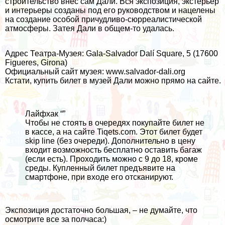
строительство внес сам Дали. Вся экспозиция, экстерьер
и интерьеры созданы под его руководством и нацелены
на создание особой причудливо-сюрреалистической
атмосферы. Затея Дали в общем-то удалась.
Адрес Театра-Музея: Gala-Salvador Dalí Square, 5 (17600
Figueres, Girona)
Официальный сайт музея:
www.salvador-dali.org
Кстати, купить билет в музей Дали можно прямо на сайте.
Лайфхак “”
Чтобы не стоять в очередях покупайте билет не
в кассе, а на сайте
Tiqets.com
. Этот билет будет
skip line (без очереди). Дополнительно в цену
входит возможность бесплатно оставить багаж
(если есть). Проходить можно с 9 до 18, кроме
среды. Купленный билет предъявите на
смартфоне, при входе его отсканируют.
Экспозиция достаточно большая, – не думайте, что
осмотрите все за полчаса:)