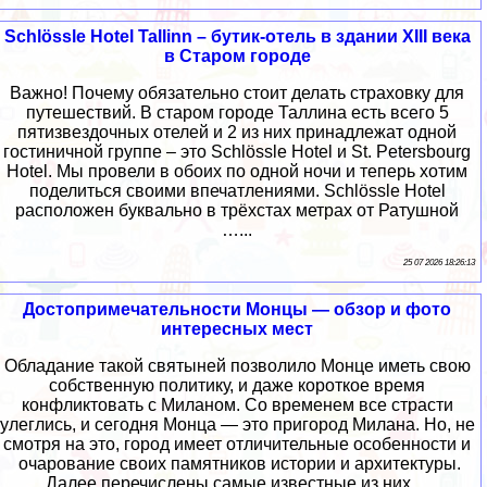
Schlössle Hotel Tallinn – бутик-отель в здании XIII века
в Старом городе
Важно! Почему обязательно стоит делать страховку для
путешествий. В старом городе Таллина есть всего 5
пятизвездочных отелей и 2 из них принадлежат одной
гостиничной группе – это Schlössle Hotel и St. Petersbourg
Hotel. Мы провели в обоих по одной ночи и теперь хотим
поделиться своими впечатлениями. Schlössle Hotel
расположен буквально в трёхстах метрах от Ратушной
…...
25 07 2026 18:26:13
Достопримечательности Монцы — обзор и фото
интересных мест
Обладание такой святыней позволило Монце иметь свою
собственную политику, и даже короткое время
конфликтовать с Миланом. Со временем все страсти
улеглись, и сегодня Монца — это пригород Милана. Но, не
смотря на это, город имеет отличительные особенности и
очарование своих памятников истории и архитектуры.
Далее перечислены самые известные из них....