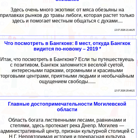
Здесь очень много экзотики: от мяса обезьяны на
прилавках рынков до травы либоги, которая растет только
здесь и помогает местным общаться с духами....
13 07 2026 21:44:25
Что посмотреть в Бангкоке: 8 мест, откуда Бангкок
видится по-новому – 2019 *
Итак, что посмотреть в Бангкоке? Если ты путешествуешь
с позитивом, Бангкок запомнится веселой суетой,
интересными парками, огромными и красивыми
торговыми центрами, приятными людьми и необычайным
ощущением свободы......
12 07 2026 20:44:21
Главные достопримечательности Могилевской
области
Область богата лиственными лесами, равнинами и
степями, здесь протекает река Днепр. Могилев —
административный центр, признан культурной столицей С
Н Г. Неповторимая история и прекрасная культура