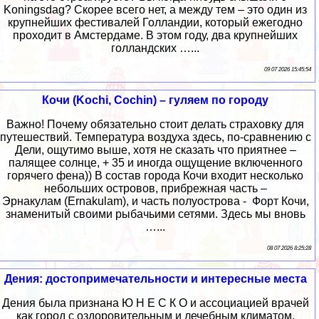
Koningsdag? Скорее всего нет, а между тем – это один из
крупнейших фестивалей Голландии, который ежегодно
проходит в Амстердаме. В этом году, два крупнейших
голландских …...
09 07 2026 15:45:54
Кочи (Kochi, Cochin) – гуляем по городу
Важно! Почему обязательно стоит делать страховку для
путешествий. Температура воздуха здесь, по-сравнению с
Дели, ощутимо выше, хотя не сказать что приятнее –
палящее солнце, + 35 и иногда ощущение включенного
горячего фена)) В состав города Кочи входит несколько
небольших островов, прибрежная часть –
Эрнакулам (Ernakulam), и часть полуострова - Форт Кочи,
знаменитый своими рыбачьими сетями. Здесь мы вновь
…...
08 07 2026 8:25:28
Дения: достопримечательности и интересные места
Дения была признана Ю Н Е С К О и ассоциацией врачей
как город с оздоровительным и лечебным климатом,