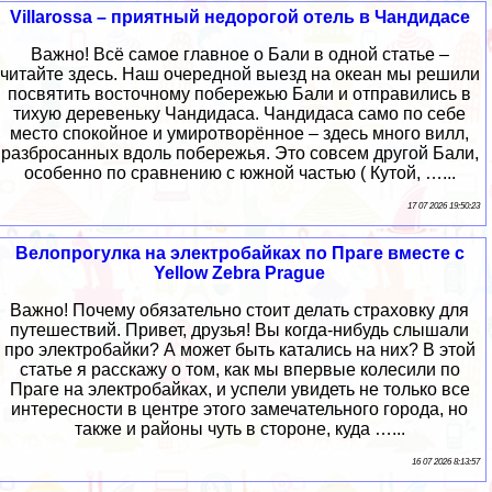
Villarossa – приятный недорогой отель в Чандидасе
Важно! Всё самое главное о Бали в одной статье –
читайте здесь. Наш очередной выезд на океан мы решили
посвятить восточному побережью Бали и отправились в
тихую деревеньку Чандидаса. Чандидаса само по себе
место спокойное и умиротворённое – здесь много вилл,
разбросанных вдоль побережья. Это совсем другой Бали,
особенно по сравнению с южной частью ( Кутой, …...
17 07 2026 19:50:23
Велопрогулка на электробайках по Праге вместе с
Yellow Zebra Prague
Важно! Почему обязательно стоит делать страховку для
путешествий. Привет, друзья! Вы когда-нибудь слышали
про электробайки? А может быть катались на них? В этой
статье я расскажу о том, как мы впервые колесили по
Праге на электробайках, и успели увидеть не только все
интересности в центре этого замечательного города, но
также и районы чуть в стороне, куда …...
16 07 2026 8:13:57