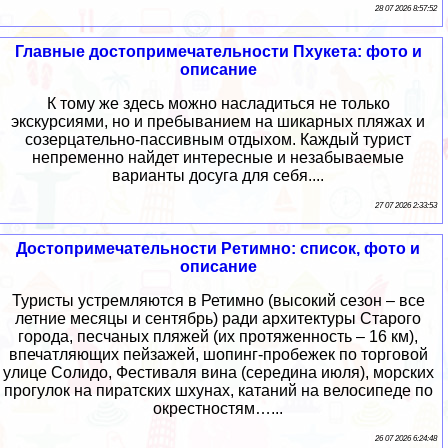
28 07 2026 8:57:52
Главные достопримечательности Пхукета: фото и
описание
К тому же здесь можно насладиться не только
экскурсиями, но и пребыванием на шикарных пляжах и
созерцательно-пассивным отдыхом. Каждый турист
непременно найдет интересные и незабываемые
варианты досуга для себя....
27 07 2026 2:33:53
Достопримечательности Ретимно: список, фото и
описание
Туристы устремляются в Ретимно (высокий сезон – все
летние месяцы и сентябрь) ради архитектуры Старого
города, песчаных пляжей (их протяженность – 16 км),
впечатляющих пейзажей, шопинг-пробежек по торговой
улице Солидо, Фестиваля вина (середина июля), морских
прогулок на пиратских шхунах, катаний на велосипеде по
окрестностям…...
26 07 2026 6:24:48