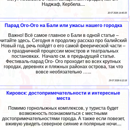
Наджаф, Кербела....
30 07 2026 14:40:35
Парад Ого-Ого на Бали или ужасы нашего городка
Важно! Всё самое главное о Бали в одной статье –
читайте здесь. Сегодня я продолжу рассказ про балийский
Новый год, речь пойдёт о его самой феерической части –
о праздничной процессии монстров и театральных
постановках. Начало см. в предыдущей статье.
Фестиваль-парад Ого- Ого проходит во всех крупных
городах, деревнях и пляжных районах острова, так что
вовсе необязательно …...
29 07 2026 6:12:18
Кировск: достопримечательности и интересные
места
Помимо горнолыжных комплексов, у туриста будет
возможность познакомиться с местными
достопримечательностями города. А также если повезет,
вживую увидеть северное сияние и полярные ночи....