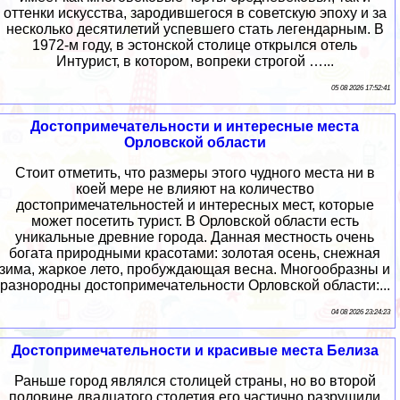
оттенки искусства, зародившегося в советскую эпоху и за
несколько десятилетий успевшего стать легендарным. В
1972-м году, в эстонской столице открылся отель
Интурист, в котором, вопреки строгой …...
05 08 2026 17:52:41
Достопримечательности и интересные места
Орловской области
Стоит отметить, что размеры этого чудного места ни в
коей мере не влияют на количество
достопримечательностей и интересных мест, которые
может посетить турист. В Орловской области есть
уникальные древние города. Данная местность очень
богата природными красотами: золотая осень, снежная
зима, жаркое лето, пробуждающая весна. Многообразны и
разнородны достопримечательности Орловской области:...
04 08 2026 23:24:23
Достопримечательности и красивые места Белиза
Раньше город являлся столицей страны, но во второй
половине двадцатого столетия его частично разрушили