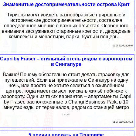
Знаменитые достопримечательности острова Крит
Туристы могут увидеть разнообразные природные и
исторические достопримечательности, составляя
определенное мнение о важных объектах. Особенного
внимания заслуживают старинные крепости, дворцовые
комплексы и монастыри, парки, бухты и пещеры....
02 07 2026 23:26:40
Capri by Fraser – стильный отель рядом с аэропортом
в Сингапуре
Важно! Почему обязательно стоит делать страховку для
путешествий. Если вы приезжаете в Сингапур на одну
ночь, или просто не хотите селиться в оживлённом
центре, тогда имеет смысл поискать жильё поближе к
аэропорту. Один из таких вариантов – апартаменты Capri
by Fraser, расположенные в Changi Business Park, в 10
минутах езды от терминалов, рядом со станицей метро
…...
01 07 2026 18:37:13
5 причин поехать на Тенерифе