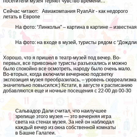
посетители музея теряют чувство времени…
Сейчас читают:
Авиакомпания RyanAir - как недорого
летать в Европе
На фото: “Линкольн” – картина в картине – известна
На фото: на входе в музей, туристы рядом с “Дождл
Хорошо, что я пришел в театр-музей под вечер. Во-
первых, все привозные туристы разъехались и можно
было спокойно все осмотреть, народу было очень мало.
Во-вторых, когда включили вечернюю подсветку
экспозиция музея преобразилась, – уровень сюрреализма
значительно повысился:) Кстати, в августе к расписанию
добавляются еще и ночные посещения с 22-00 до 00-30
Сальвадор Дали считал, что наилучшее
зрелище этого музея — это вечерняя игра
света на стенах музея. За ней он наблюдал
каждый вечер из окна собственной комнаты
в Башне Галатеи.