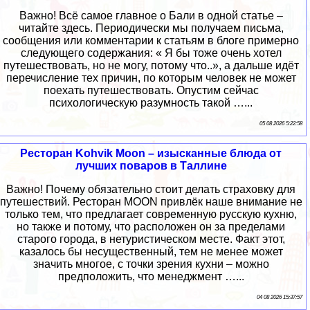
Важно! Всё самое главное о Бали в одной статье –
читайте здесь. Периодически мы получаем письма,
сообщения или комментарии к статьям в блоге примерно
следующего содержания: « Я бы тоже очень хотел
путешествовать, но не могу, потому что..», а дальше идёт
перечисление тех причин, по которым человек не может
поехать путешествовать. Опустим сейчас
психологическую разумность такой …...
05 08 2026 5:22:58
Ресторан Kohvik Moon – изысканные блюда от
лучших поваров в Таллине
Важно! Почему обязательно стоит делать страховку для
путешествий. Ресторан MOON привлёк наше внимание не
только тем, что предлагает современную русскую кухню,
но также и потому, что расположен он за пределами
старого города, в нетуристическом месте. Факт этот,
казалось бы несущественный, тем не менее может
значить многое, с точки зрения кухни – можно
предположить, что менеджмент …...
04 08 2026 15:37:57