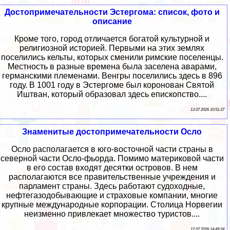
Достопримечательности Эстергома: список, фото и
описание
Кроме того, город отличается богатой культурной и
религиозной историей. Первыми на этих землях
поселились кельты, которых сменили римские поселенцы.
Местность в разные времена была заселена аварами,
германскими племенами. Венгры поселились здесь в 896
году. В 1001 году в Эстергоме был коронован Святой
Иштван, который образовал здесь епископство....
13 07 2026 10:51:37
Знаменитые достопримечательности Осло
Осло располагается в юго-восточной части страны в
северной части Осло-фьорда. Помимо материковой части
в его состав входят десятки островов. В нем
располагаются все правительственные учреждения и
парламент страны. Здесь работают судоходные,
нефтегазодобывающие и страховые компании, многие
крупные международные корпорации. Столица Норвегии
неизменно привлекает множество туристов....
12 07 2026 14:49:24