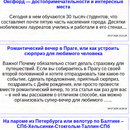
Оксфорд — достопримечательности и интересные
места
Сегодня в нем обучаются 30 тысяч студентов, что
составляет почти пятую часть населения города. Десятки
нобелевских лауреатов учились и работали в его стенах....
05 07 2026 15:21:29
Романтический вечер в Праге, или как устроить
сюрприз для любимого человека
Важно! Почему обязательно стоит делать страховку для
путешествий. Если вы собираетесь в Прагу со своей
второй половинкой и хотите отпраздновать там какое-то
событие, сделать предложение, приятный сюрприз,
поздравить с Днём рождения, или просто провести
вместе романтический вечер, то эта статья как раз для вас
– в ней мы расскажем о отличном способе, как можно
организовать супер-вечер для любимого …...
04 07 2026 14:30:18
На пароме из Петербурга или велотур по Балтике –
СПб-Хельсинки-Стокгольм-Таллин-СПб