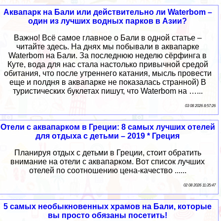
Аквапарк на Бали или действительно ли Waterbom –
один из лучших водных парков в Азии?
Важно! Всё самое главное о Бали в одной статье –
читайте здесь. На днях мы побывали в аквапарке
Waterbom на Бали. За последнюю неделю сёрфинга в
Куте, вода для нас стала настолько привычной средой
обитания, что после утреннего катания, мысль провести
еще и полдня в аквапарке не показалась странной) В
туристических буклетах пишут, что Waterbom на …...
03 08 2026 8:57:26
Отели с аквапарком в Греции: 8 самых лучших отелей
для отдыха с детьми – 2019 * Греция
Планируя отдых с детьми в Греции, стоит обратить
внимание на отели с аквапарком. Вот список лучших
отелей по соотношению цена-качество ......
02 08 2026 11:35:47
5 самых необыкновенных храмов на Бали, которые
вы просто обязаны посетить!