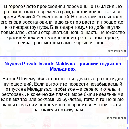
В городе часто происходили перемены, он был сильно
разрушен как во времена гражданской войны, так и во
время Великой Отечественной. Но все-таки он выстоял,
его снова восстановили, и до сих пор растет и процветает
его инфраструктура. Благодаря тому, что добыча угля
повысилась стали открываться новые шахты. Множество
красивейших мест можно посмотреть в этом городе,
сейчас рассмотрим самые яркие из них....
28 07 2026 3:54:31
Niyama Private Islands Maldives – райский отдых на
Мальдивах
Важно! Почему обязательно стоит делать страховку для
путешествий. Если вы хотите провести незабываемый
отпуск на Мальдивах, чтобы всё – и сервис и отель, и
рестораны, и конечно же пляж и море были идеальными,
как в мечтах или рекламных буклетах, тогда я точно знаю,
какой отель вам непременно понравится! В этой статье
расскажу и покажу вам …...
27 07 2026 19:51:32