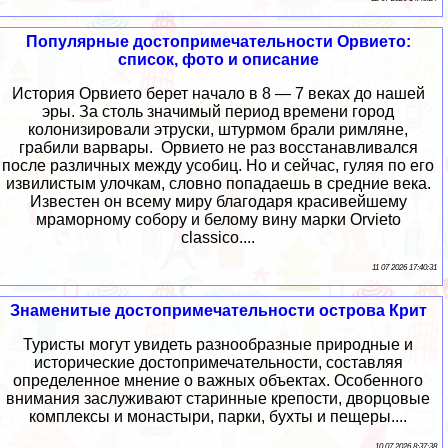
Популярные достопримечательности Орвието:
список, фото и описание
История Орвието берет начало в 8 — 7 веках до нашей
эры. За столь значимый период времени город
колонизировали этруски, штурмом брали римляне,
грабили варвары. Орвието не раз восстанавливался
после различных между усобиц. Но и сейчас, гуляя по его
извилистым улочкам, словно попадаешь в средние века.
Известен он всему миру благодаря красивейшему
мраморному собору и белому вину марки Orvieto
classico....
11 07 2026 17:40:31
Знаменитые достопримечательности острова Крит
Туристы могут увидеть разнообразные природные и
исторические достопримечательности, составляя
определенное мнение о важных объектах. Особенного
внимания заслуживают старинные крепости, дворцовые
комплексы и монастыри, парки, бухты и пещеры....
10 07 2026 8:37:38