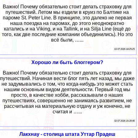
Важно! Почему обязательно стоит делать страховку для
путешествий. Летом мы ездили в круиз по Балтике на
пароме St. Peter Line. В принципе, это далеко не первая
наша поездка на паромах, до этого неоднократно
катались и на Viking, и на Tallink, и на Silja Line (ещё до
того, как две последние компании объединились). Но это
всё были, …...
03 07 2026 18:25:25
Хорошо ли быть блоггером?
Важно! Почему обязательно стоит делать страховку для
путешествий. Начиная вести блог пять лет назад, мы даже
не задумывались о том, что когда-нибудь это может стать
нашим основным видом деятельности. Первый год мы
просто, в качестве хобби, рассказывали о наших
путешествиях, совершенно не занимаясь развитием, не
рассчитывая на материальную отдачу и уж конечно, не
считая и …...
02 07 2026 16:39:46
Лакхнау - столица штата Уттар Прадеш