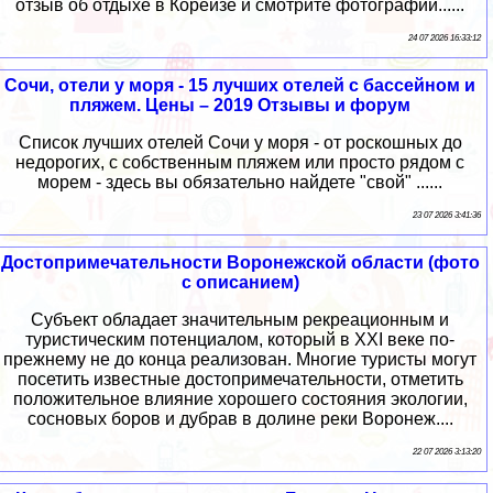
отзыв об отдыхе в Кореизе и смотрите фотографии......
24 07 2026 16:33:12
Сочи, отели у моря - 15 лучших отелей с бассейном и
пляжем. Цены – 2019 Отзывы и форум
Список лучших отелей Сочи у моря - от роскошных до
недорогих, с собственным пляжем или просто рядом с
морем - здесь вы обязательно найдете "свой" ......
23 07 2026 3:41:36
Достопримечательности Воронежской области (фото
с описанием)
Субъект обладает значительным рекреационным и
туристическим потенциалом, который в XXI веке по-
прежнему не до конца реализован. Многие туристы могут
посетить известные достопримечательности, отметить
положительное влияние хорошего состояния экологии,
сосновых боров и дубрав в долине реки Воронеж....
22 07 2026 3:13:20