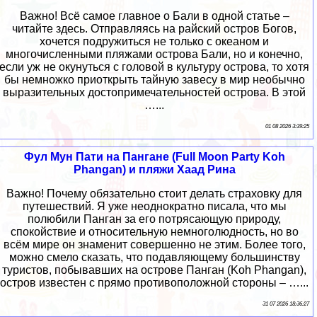
Важно! Всё самое главное о Бали в одной статье –
читайте здесь. Отправляясь на райский остров Богов,
хочется подружиться не только с океаном и
многочисленными пляжами острова Бали, но и конечно,
если уж не окунуться с головой в культуру острова, то хотя
бы немножко приоткрыть тайную завесу в мир необычно
выразительных достопримечательностей острова. В этой
…...
01 08 2026 3:39:25
Фул Мун Пати на Пангане (Full Moon Party Koh
Phangan) и пляжи Хаад Рина
Важно! Почему обязательно стоит делать страховку для
путешествий. Я уже неоднократно писала, что мы
полюбили Панган за его потрясающую природу,
спокойствие и относительную немноголюдность, но во
всём мире он знаменит совершенно не этим. Более того,
можно смело сказать, что подавляющему большинству
туристов, побывавших на острове Панган (Koh Phangan),
остров известен с прямо противоположной стороны – …...
31 07 2026 18:36:27