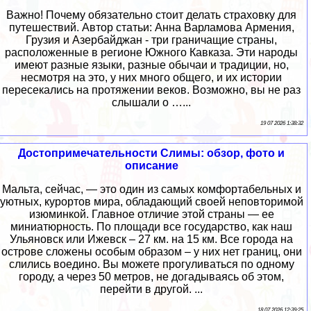
Важно! Почему обязательно стоит делать страховку для
путешествий. Автор статьи: Анна Варламова Армения,
Грузия и Азербайджан - три граничащие страны,
расположенные в регионе Южного Кавказа. Эти народы
имеют разные языки, разные обычаи и традиции, но,
несмотря на это, у них много общего, и их истории
пересекались на протяжении веков. Возможно, вы не раз
слышали о …...
19 07 2026 1:38:32
Достопримечательности Слимы: обзор, фото и
описание
Мальта, сейчас, — это один из самых комфортабельных и
уютных, курортов мира, обладающий своей неповторимой
изюминкой. Главное отличие этой страны — ее
миниатюрность. По площади все государство, как наш
Ульяновск или Ижевск – 27 км. на 15 км. Все города на
острове сложены особым образом – у них нет границ, они
слились воедино. Вы можете прогуливаться по одному
городу, а через 50 метров, не догадываясь об этом,
перейти в другой. ...
18 07 2026 12:39:25