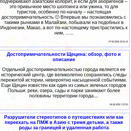
подчёркивают азиатский колорит, и если для аборигенов –
это привычное место шоппинга или ужина, то для
туристов, особенно по-началу – настоящая
достопримечательность 🙂 Впервые мы познакомились с
такими рынками в Малайзии, побывали на подобных в
Индонезии, Макао, а вот по-настоящему пристрастились к
ним, …...
07 08 2026 22:51:14
Достопримечательности Щецина: обзор, фото и
описание
Отдельной достопримечательностью города является ее
исторический центр, где великолепно сохранились следы
пережитой истории, невероятно насыщенной событиями.
Еще Щецин известен как один из самых зеленых городов
Польши: реки, озера, сады и парки занимают более
половины территории города....
06 08 2026 7:37:20
Разрушители стереотипов о путешествиях или как
переехать на ПМЖ в Азию с тремя детьми, а также
роды за границей и удаленная работа