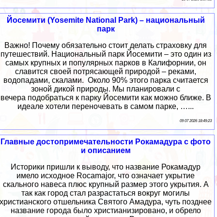
Йосемити (Yosemite National Park) – национальный
парк
Важно! Почему обязательно стоит делать страховку для
путешествий. Национальный парк Йосемити – это один из
самых крупных и популярных парков в Калифорнии, он
славится своей потрясающей природой – реками,
водопадами, скалами. Около 90% этого парка считается
зоной дикой природы. Мы планировали с
вечера подобраться к парку Йосемити как можно ближе. В
идеале хотели переночевать в самом парке, …...
09 07 2026 18:49:23
Главные достопримечательности Рокамадура с фото
и описанием
Историки пришли к выводу, что название Рокамадур
имело исходное Rocamajor, что означает укрытие
скального навеса плюс крупный размер этого укрытия. А
так как город стал разрастаться вокруг могилы
христианского отшельника Святого Амадура, чуть позднее
название города было христианизировано, и обрело