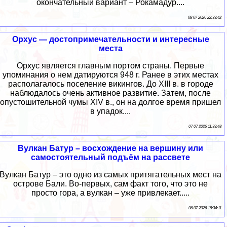
окончательный вариант – Рокамадур....
08 07 2026 22:33:42
Орхус — достопримечательности и интересные
места
Орхус является главным портом страны. Первые
упоминания о нем датируются 948 г. Ранее в этих местах
располагалось поселение викингов. До XIII в. в городе
наблюдалось очень активное развитие. Затем, после
опустошительной чумы XIV в., он на долгое время пришел
в упадок....
07 07 2026 11:33:48
Вулкан Батур – восхождение на вершину или
самостоятельный подъём на рассвете
Вулкан Батур – это одно из самых притягательных мест на
острове Бали. Во-первых, сам факт того, что это не
просто гора, а вулкан – уже привлекает.....
06 07 2026 18:34:11