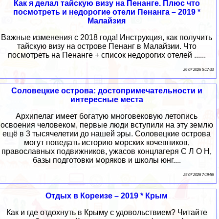
Как я делал тайскую визу на Пенанге. Плюс что
посмотреть и недорогие отели Пенанга – 2019 *
Малайзия
Важные изменения с 2018 года! Инструкция, как получить
тайскую визу на острове Пенанг в Малайзии. Что
посмотреть на Пенанге + список недорогих отелей ......
26 07 2026 5:17:33
Соловецкие острова: достопримечательности и
интересные места
Архипелаг имеет богатую многовековую летопись
освоения человеком, первые люди вступили на эту землю
ещё в 3 тысячелетии до нашей эры. Соловецкие острова
могут поведать историю морских кочевников,
православных подвижников, ужасов концлагеря С Л О Н,
базы подготовки моряков и школы юнг....
25 07 2026 7:19:56
Отдых в Кореизе – 2019 * Крым
Как и где отдохнуть в Крыму с удовольствием? Читайте