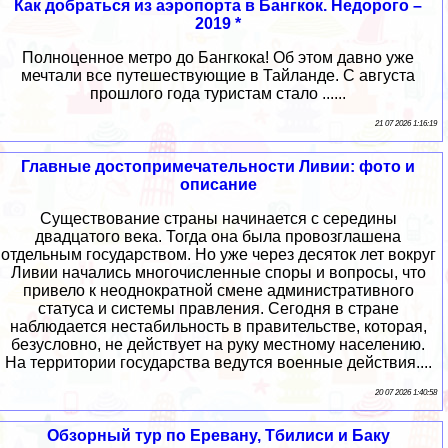
Как добраться из аэропорта в Бангкок. Недорого –
2019 *
Полноценное метро до Бангкока! Об этом давно уже
мечтали все путешествующие в Тайланде. С августа
прошлого года туристам стало ......
21 07 2026 1:16:19
Главные достопримечательности Ливии: фото и
описание
Существование страны начинается с середины
двадцатого века. Тогда она была провозглашена
отдельным государством. Но уже через десяток лет вокруг
Ливии начались многочисленные споры и вопросы, что
привело к неоднократной смене административного
статуса и системы правления. Сегодня в стране
наблюдается нестабильность в правительстве, которая,
безусловно, не действует на руку местному населению.
На территории государства ведутся военные действия....
20 07 2026 1:40:58
Обзорный тур по Еревану, Тбилиси и Баку