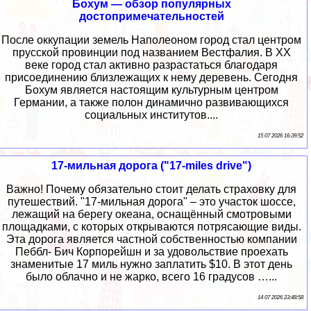
Бохум — обзор популярных
достопримечательностей
После оккупации земель Наполеоном город стал центром
прусской провинции под названием Вестфалия. В XX
веке город стал активно разрастаться благодаря
присоединению близлежащих к нему деревень. Сегодня
Бохум является настоящим культурным центром
Германии, а также полон динамично развивающихся
социальных институтов....
15 07 2026 16:39:52
17-мильная дорога ("17-miles drive")
Важно! Почему обязательно стоит делать страховку для
путешествий. "17-мильная дорога" – это участок шоссе,
лежащий на берегу океана, оснащённый смотровыми
площадками, с которых открываются потрясающие виды.
Эта дорога является частной собственностью компании
Пеббл- Бич Корпорейшн и за удовольствие проехать
знаменитые 17 миль нужно заплатить $10. В этот день
было облачно и не жарко, всего 16 градусов …...
14 07 2026 23:48:58