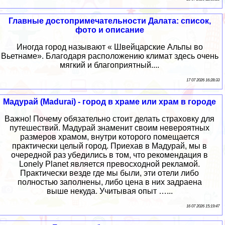
Главные достопримечательности Далата: список,
фото и описание
Иногда город называют « Швейцарские Альпы во
Вьетнаме». Благодаря расположению климат здесь очень
мягкий и благоприятный....
17 07 2026 16:28:33
Мадурай (Madurai) - город в храме или храм в городе
Важно! Почему обязательно стоит делать страховку для
путешествий. Мадурай знаменит своим невероятных
размеров храмом, внутри которого помещается
практически целый город. Приехав в Мадурай, мы в
очередной раз убедились в том, что рекомендация в
Lonely Planet является превосходной рекламой.
Практически везде где мы были, эти отели либо
полностью заполнены, либо цена в них задраена
выше некуда. Учитывая опыт …...
16 07 2026 15:19:47