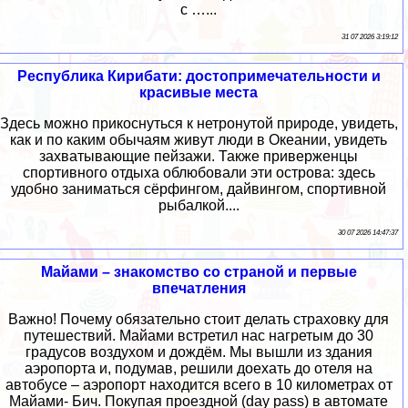
с …...
31 07 2026 3:19:12
Республика Кирибати: достопримечательности и
красивые места
Здесь можно прикоснуться к нетронутой природе, увидеть,
как и по каким обычаям живут люди в Океании, увидеть
захватывающие пейзажи. Также приверженцы
спортивного отдыха облюбовали эти острова: здесь
удобно заниматься сёрфингом, дайвингом, спортивной
рыбалкой....
30 07 2026 14:47:37
Майами – знакомство со страной и первые
впечатления
Важно! Почему обязательно стоит делать страховку для
путешествий. Майами встретил нас нагретым до 30
градусов воздухом и дождём. Мы вышли из здания
аэропорта и, подумав, решили доехать до отеля на
автобусе – аэропорт находится всего в 10 километрах от
Майами- Бич. Покупая проездной (day pass) в автомате