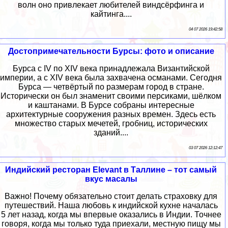
волн оно привлекает любителей виндсёрфинга и
кайтинга....
04 07 2026 19:42:58
Достопримечательности Бурсы: фото и описание
Бурса с IV по XIV века принадлежала Византийской
империи, а с XIV века была захвачена османами. Сегодня
Бурса — четвёртый по размерам город в стране.
Исторически он был знаменит своими персиками, шёлком
и каштанами. В Бурсе собраны интересные
архитектурные сооружения разных времен. Здесь есть
множество старых мечетей, гробниц, исторических
зданий....
03 07 2026 12:12:47
Индийский ресторан Elevant в Таллине – тот самый
вкус масалы
Важно! Почему обязательно стоит делать страховку для
путешествий. Наша любовь к индийской кухне началась
5 лет назад, когда мы впервые оказались в Индии. Точнее
говоря, когда мы только туда приехали, местную пищу мы