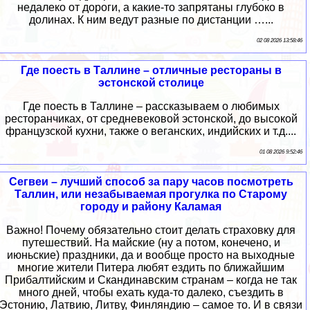
недалеко от дороги, а какие-то запрятаны глубоко в
долинах. К ним ведут разные по дистанции …...
02 08 2026 13:58:46
Где поесть в Таллине – отличные рестораны в
эстонской столице
Где поесть в Таллине – рассказываем о любимых
ресторанчиках, от средневековой эстонской, до высокой
французской кухни, также о веганских, индийских и т.д....
01 08 2026 9:52:46
Сегвеи – лучший способ за пару часов посмотреть
Таллин, или незабываемая прогулка по Старому
городу и району Каламая
Важно! Почему обязательно стоит делать страховку для
путешествий. На майские (ну а потом, конечено, и
июньские) праздники, да и вообще просто на выходные
многие жители Питера любят ездить по ближайшим
Прибалтийским и Скандинавским странам – когда не так
много дней, чтобы ехать куда-то далеко, съездить в
Эстонию, Латвию, Литву, Финляндию – самое то. И в связи