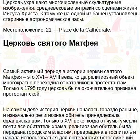
Церковь украшают многочисленные скульптурные
изображения, средневековые витражи со сценами жизни
Иисуса Христа. К тому же на одной из башен установлены
старинные астрономические часы.
Местоположение: 21 — Place de la Cathédrale.
Церковь святого Матфея
Самый активный период в истории церкви святого
Матфея – это XVI – XVIII века, когда религиозный объект
многократно переходил от католиков к протестантам.
Только в 1795 году церковь была окончательно признана
протестантской.
На самом деле история церкви началась гораздо раньше,
и изначально религиозная обитель принадлежала
францисканцам. Только в XVI веке, когда от чумы умерли
почти все обитатели храма, религиозная обитель была
передана городским властям, превращена в госпиталь и
начала использоваться для лютеранских богослужений.