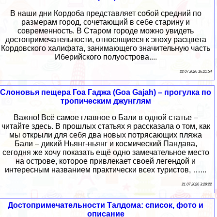
В наши дни Кордоба представляет собой средний по
размерам город, сочетающий в себе старину и
современность. В Старом городе можно увидеть
достопримечательности, относящиеся к эпоху расцвета
Кордовского халифата, занимающего значительную часть
Иберийского полуострова....
22 07 2026 16:21:54
Слоновья пещера Гоа Гаджа (Goa Gajah) – прогулка по
тропическим джунглям
Важно! Всё самое главное о Бали в одной статье –
читайте здесь. В прошлых статьях я рассказала о том, как
мы открыли для себя два новых потрясающих пляжа
Бали – дикий Ньянг-ньянг и космический Пандава,
сегодня же хочу показать ещё одно замечательное место
на острове, которое привлекает своей легендой и
интересным названием практически всех туристов, …...
21 07 2026 3:29:22
Достопримечательности Талдома: список, фото и
описание