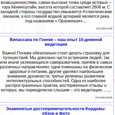
возвышенностями, самая высокая точка среди которых –
гора Кёнингштайн, высота которой составляет 2606 м. С
западной стороны государство омывается Атлантическим
океаном, а его главной водной артерией является река
под названием « Оранжевая»....
24 07 2026 4:12:28
Випассана по Гоенке – наш опыт 10-дневной
медитации
Важно! Почему обязательно стоит делать страховку для
путешествий. Мы довольно часто встречаем людей, так
или иначе увлекающихся саморазвитием, причём в самых
различных направлениях: одни помешаны на физическом
здоровье и питании, другие уделяют наибольшее
внимание духовности, третьи увлечены развитием
интеллектуальных способностей. Одна из наиболее
распространенных практик, восторженные отзывы о
которых, мы периодически слышим – это медитация, …...
23 07 2026 13:52:35
Знаменитые достопримечательности Кордовы:
обзор и фото