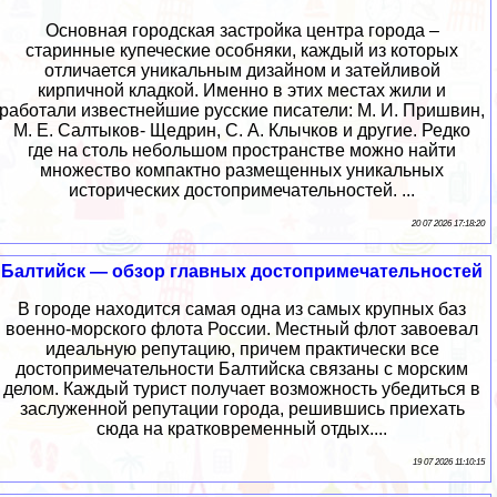
Основная городская застройка центра города –
старинные купеческие особняки, каждый из которых
отличается уникальным дизайном и затейливой
кирпичной кладкой. Именно в этих местах жили и
работали известнейшие русские писатели: М. И. Пришвин,
М. Е. Салтыков- Щедрин, С. А. Клычков и другие. Редко
где на столь небольшом пространстве можно найти
множество компактно размещенных уникальных
исторических достопримечательностей. ...
20 07 2026 17:18:20
Балтийск — обзор главных достопримечательностей
В городе находится самая одна из самых крупных баз
военно-морского флота России. Местный флот завоевал
идеальную репутацию, причем практически все
достопримечательности Балтийска связаны с морским
делом. Каждый турист получает возможность убедиться в
заслуженной репутации города, решившись приехать
сюда на кратковременный отдых....
19 07 2026 11:10:15