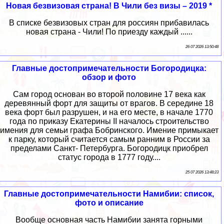
Новая безвизовая страна! В Чили без визы – 2019 *
В списке безвизовых стран для россиян прибавилась
новая страна - Чили! По приезду каждый ......
26 07 2026 13:50:48
Главные достопримечательности Богородицка:
обзор и фото
Сам город основан во второй половине 17 века как
деревянный форт для защиты от врагов. В середине 18
века форт был разрушен, и на его месте, в начале 1770
года по приказу Екатерины II началось строительство
имения для семьи графа Бобринского. Имение примыкает
к парку, который считается самым ранним в России за
пределами Санкт- Петербурга. Богородицк приобрел
статус города в 1777 году....
25 07 2026 13:48:23
Главные достопримечательности Намибии: список,
фото и описание
Вообще основная часть Намибии занята горными