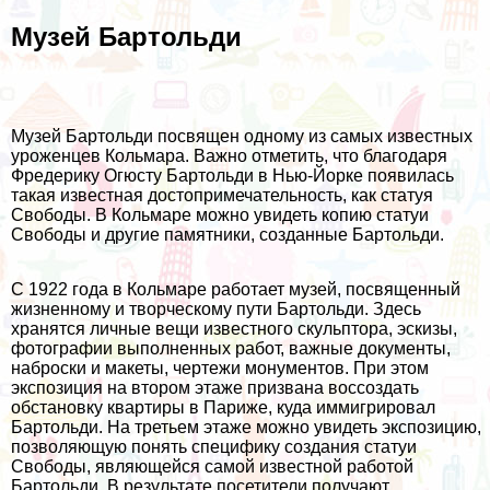
Музей Бартольди
Музей Бартольди посвящен одному из самых известных
уроженцев Кольмара. Важно отметить, что благодаря
Фредерику Огюсту Бартольди в Нью-Йорке появилась
такая известная достопримечательность, как статуя
Свободы. В Кольмаре можно увидеть копию статуи
Свободы и другие памятники, созданные Бартольди.
С 1922 года в Кольмаре работает музей, посвященный
жизненному и творческому пути Бартольди. Здесь
хранятся личные вещи известного скульптора, эскизы,
фотографии выполненных работ, важные документы,
наброски и макеты, чертежи монументов. При этом
экспозиция на втором этаже призвана воссоздать
обстановку квартиры в Париже, куда иммигрировал
Бартольди. На третьем этаже можно увидеть экспозицию,
позволяющую понять специфику создания статуи
Свободы, являющейся самой известной работой
Бартольди. В результате посетители получают