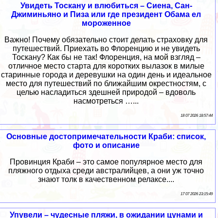
Увидеть Тоскану и влюбиться – Сиена, Сан-
Джиминьяно и Пиза или где президент Обама ел
мороженное
Важно! Почему обязательно стоит делать страховку для
путешествий. Приехать во Флоренцию и не увидеть
Тоскану? Как бы не так! Флоренция, на мой взгляд –
отличное место старта для коротких вылазок в милые
старинные города и деревушки на один день и идеальное
место для путешествий по ближайшим окрестностям, с
целью насладиться здешней природой – вдоволь
насмотреться …...
18 07 2026 18:57:44
Основные достопримечательности Краби: список,
фото и описание
Провинция Краби – это самое популярное место для
пляжного отдыха среди австралийцев, а они уж точно
знают толк в качественном релаксе....
17 07 2026 23:15:49
Упувели – чудесные пляжи, в ожидании цунами и