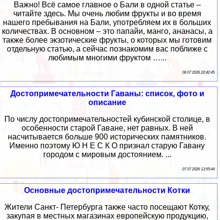
Важно! Всё самое главное о Бали в одной статье –
читайте здесь. Мы очень любим фрукты и во время
нашего пребывания на Бали, употребляем их в больших
количествах. В основном – это папайи, манго, ананасы, а
также более экзотические фрукты, о которых мы готовим
отдельную статью, а сейчас познакомим вас поближе с
любимым многими фруктом …...
08 07 2026 22:42:45
Достопримечательности Гаваны: список, фото и
описание
По числу достопримечательностей кубинской столице, в
особенности старой Гаване, нет равных. В ней
насчитывается больше 900 исторических памятников.
Именно поэтому Ю Н Е С К О признал старую Гавану
городом с мировым достоянием. ...
07 07 2026 13:55:44
Основные достопримечательности Котки
Жители Санкт- Петербурга также часто посещают Котку,
закупая в местных магазинах европейскую продукцию,