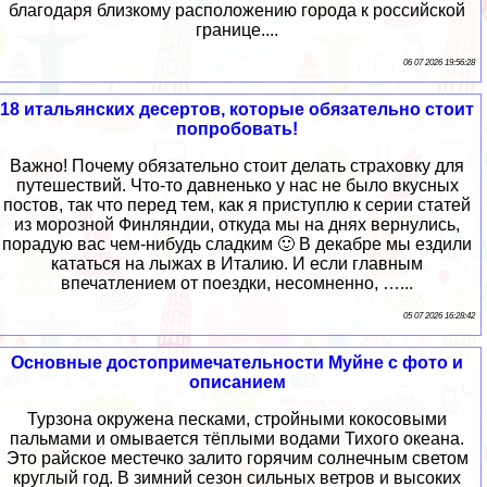
благодаря близкому расположению города к российской
границе....
06 07 2026 19:56:28
18 итальянских десертов, которые обязательно стоит
попробовать!
Важно! Почему обязательно стоит делать страховку для
путешествий. Что-то давненько у нас не было вкусных
постов, так что перед тем, как я приступлю к серии статей
из морозной Финляндии, откуда мы на днях вернулись,
порадую вас чем-нибудь сладким 🙂 В декабре мы ездили
кататься на лыжах в Италию. И если главным
впечатлением от поездки, несомненно, …...
05 07 2026 16:28:42
Основные достопримечательности Муйне с фото и
описанием
Турзона окружена песками, стройными кокосовыми
пальмами и омывается тёплыми водами Тихого океана.
Это райское местечко залито горячим солнечным светом
круглый год. В зимний сезон сильных ветров и высоких