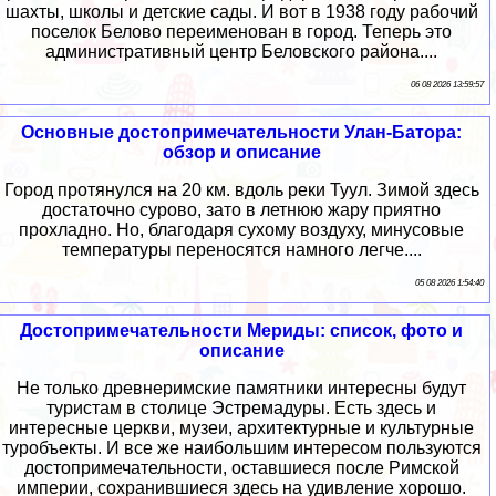
шахты, школы и детские сады. И вот в 1938 году рабочий
поселок Белово переименован в город. Теперь это
административный центр Беловского района....
06 08 2026 13:59:57
Основные достопримечательности Улан-Батора:
обзор и описание
Город протянулся на 20 км. вдоль реки Туул. Зимой здесь
достаточно сурово, зато в летнюю жару приятно
прохладно. Но, благодаря сухому воздуху, минусовые
температуры переносятся намного легче....
05 08 2026 1:54:40
Достопримечательности Мериды: список, фото и
описание
Не только древнеримские памятники интересны будут
туристам в столице Эстремадуры. Есть здесь и
интересные церкви, музеи, архитектурные и культурные
туробъекты. И все же наибольшим интересом пользуются
достопримечательности, оставшиеся после Римской
империи, сохранившиеся здесь на удивление хорошо.