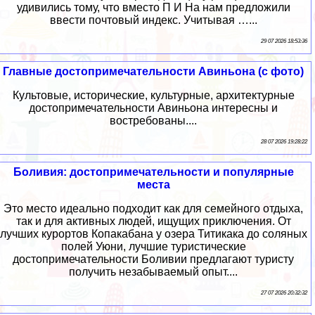
удивились тому, что вместо П И На нам предложили
ввести почтовый индекс. Учитывая …...
29 07 2026 18:53:36
Главные достопримечательности Авиньона (с фото)
Культовые, исторические, культурные, архитектурные
достопримечательности Авиньона интересны и
востребованы....
28 07 2026 19:28:22
Боливия: достопримечательности и популярные
места
Это место идеально подходит как для семейного отдыха,
так и для активных людей, ищущих приключения. От
лучших курортов Копакабана у озера Титикака до соляных
полей Уюни, лучшие туристические
достопримечательности Боливии предлагают туристу
получить незабываемый опыт....
27 07 2026 20:32:32