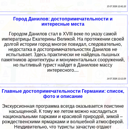
15 07 2026 12:41:33
Город Данилов: достопримечательности и
интересные места
Городом Данилов стал в XVIII веке по указу самой
императрицы Екатерины Великой. На протяжении своей
долгой истории город многое повидал, следовательно,
недостатка в достопримечательностях Данилов не
испытывает. Здесь практически не найдешь пышных
памятников архитектуры и монументальных сооружений,
но пытливый турист найдет в Данилове массу
интересного....
14 07 2026 13:13:39
Главные достопримечательности Германии: список,
фото и описание
Экскурсионная программа всегда оказывается поистине
насыщенной. К тому же летом можно насладиться
национальными парками и красивой природой, зимой –
рождественскими ярмарками и волшебной атмосферой.
Неудивительно, что туристы зачастую отдают