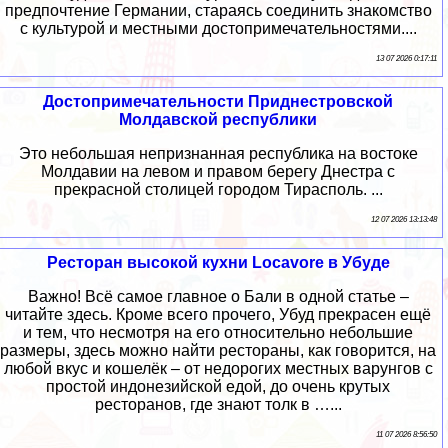
предпочтение Германии, стараясь соединить знакомство
с культурой и местными достопримечательностями....
13 07 2026 0:17:11
Достопримечательности Приднестровской
Молдавской республики
Это небольшая непризнанная республика на востоке
Молдавии на левом и правом берегу Днестра с
прекрасной столицей городом Тирасполь. ...
12 07 2026 13:13:48
Ресторан высокой кухни Locavore в Убуде
Важно! Всё самое главное о Бали в одной статье –
читайте здесь. Кроме всего прочего, Убуд прекрасен ещё
и тем, что несмотря на его относительно небольшие
размеры, здесь можно найти рестораны, как говорится, на
любой вкус и кошелёк – от недорогих местных варунгов с
простой индонезийской едой, до очень крутых
ресторанов, где знают толк в …...
11 07 2026 8:56:50