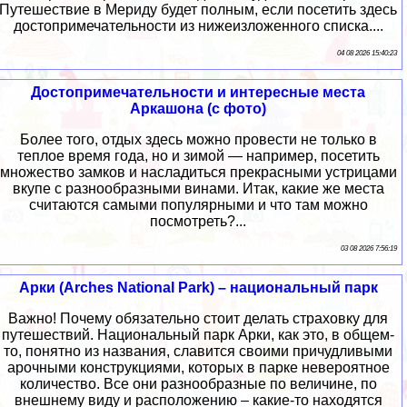
Путешествие в Мериду будет полным, если посетить здесь
достопримечательности из нижеизложенного списка....
04 08 2026 15:40:23
Достопримечательности и интересные места
Аркашона (с фото)
Более того, отдых здесь можно провести не только в
теплое время года, но и зимой — например, посетить
множество замков и насладиться прекрасными устрицами
вкупе с разнообразными винами. Итак, какие же места
считаются самыми популярными и что там можно
посмотреть?...
03 08 2026 7:56:19
Арки (Arches National Park) – национальный парк
Важно! Почему обязательно стоит делать страховку для
путешествий. Национальный парк Арки, как это, в общем-
то, понятно из названия, славится своими причудливыми
арочными конструкциями, которых в парке невероятное
количество. Все они разнообразные по величине, по
внешнему виду и расположению – какие-то находятся