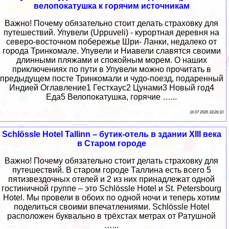
велопокатушка к горячим источникам
Важно! Почему обязательно стоит делать страховку для
путешествий. Упувели (Uppuveli) - курортная деревня на
северо-восточном побережье Шри- Ланки, недалеко от
города Тринкомале. Упувели и Ниавели славятся своими
длинными пляжами и спокойным морем. О наших
приключениях по пути в Упувели можно прочитать в
предыдущем посте Тринкомали и чудо-поезд, подаренный
Индией Оглавление1 Гестхаус2 Цунами3 Новый год4
Еда5 Велопокатушка, горячие …...
16 07 2026 18:26:10
Schlössle Hotel Tallinn – бутик-отель в здании XIII века
в Старом городе
Важно! Почему обязательно стоит делать страховку для
путешествий. В старом городе Таллина есть всего 5
пятизвездочных отелей и 2 из них принадлежат одной
гостиничной группе – это Schlössle Hotel и St. Petersbourg
Hotel. Мы провели в обоих по одной ночи и теперь хотим
поделиться своими впечатлениями. Schlössle Hotel
расположен буквально в трёхстах метрах от Ратушной
…...