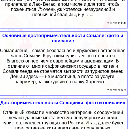
прилетели в Лас- Вегас, в том числе и для того, чтобы
пожениться 🙂 очень уж хотелось незаурядной и
необычной свадьбы, и у …...
06 07 2026 10:46:40
Основные достопримечательности Сомали: фото и
описание
Сомалиленд – самая безопасная и дружески настроенная
часть Сомали. К русским туристам тут относятся
благосклоннее, чем к европейцам и американцам. В
отличие от многих африканских государств, жители
Сомалиленда не стремятся вытрясти из туристов денег.
Деньги здесь — не милостыня, а плата за услуги,
например, за экскурсии по парку Харгейсы....
05 07 2026 22:34:16
Достопримечательности Слюдянки: фото и описание
Отличный климат и множество интересных сооружений
делают данные места весьма популярными среди
туристов, путешествующих по России. Итак, далее будет
предоставлен хит-парад самых популярных