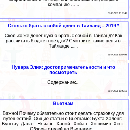
компанию …...
27 07 2026 18:16:33
Сколько брать с собой денег в Таиланд – 2019 *
Сколько же денег нужно брать с собой в Таиланд? Как
рассчитать бюджет поездки? Смотрите, какие цены в
Тайланде ......
26 07 2026 13:27:56
Нувара Элия: достопримечательности и что
посмотреть
Содержание:...
25 07 2026 18:49:13
Вьетнам
Важно! Почему обязательно стоит делать страховку для
путешествий. Общие статьи о Вьетнаме: Бухта Халонг:
Вунгтау: Далат: Нячанг: Ханой: Хойан: Хошимин: Хюэ:
Обзоры отелей во Вьетнаме: ...