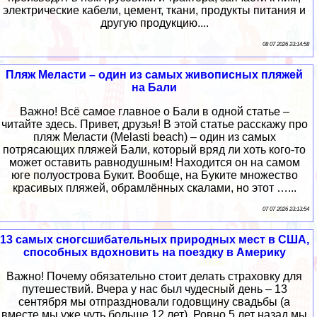
электрические кабели, цемент, ткани, продукты питания и
другую продукцию....
08 07 2026 23:14:58
Пляж Меласти – один из самых живописных пляжей
на Бали
Важно! Всё самое главное о Бали в одной статье –
читайте здесь. Привет, друзья! В этой статье расскажу про
пляж Меласти (Melasti beach) – один из самых
потрясающих пляжей Бали, который вряд ли хоть кого-то
может оставить равнодушным! Находится он на самом
юге полуострова Букит. Вообще, на Буките множество
красивых пляжей, обрамлённых скалами, но этот …...
07 07 2026 23:13:54
13 самых сногсшибательных природных мест в США,
способных вдохновить на поездку в Америку
Важно! Почему обязательно стоит делать страховку для
путешествий. Вчера у нас был чудесный день – 13
сентября мы отпраздновали годовщину свадьбы (а
вместе мы уже чуть больше 12 лет). Ровно 5 лет назад мы