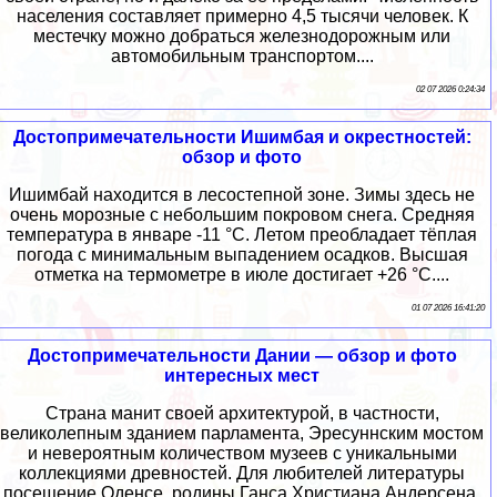
населения составляет примерно 4,5 тысячи человек. К
местечку можно добраться железнодорожным или
автомобильным транспортом....
02 07 2026 0:24:34
Достопримечательности Ишимбая и окрестностей:
обзор и фото
Ишимбай находится в лесостепной зоне. Зимы здесь не
очень морозные с небольшим покровом снега. Средняя
температура в январе -11 °C. Летом преобладает тёплая
погода с минимальным выпадением осадков. Высшая
отметка на термометре в июле достигает +26 °C....
01 07 2026 16:41:20
Достопримечательности Дании — обзор и фото
интересных мест
Страна манит своей архитектурой, в частности,
великолепным зданием парламента, Эресуннским мостом
и невероятным количеством музеев с уникальными
коллекциями древностей. Для любителей литературы
посещение Оденсе, родины Ганса Христиана Андерсена,