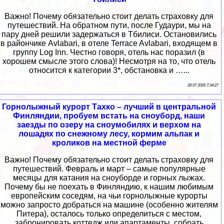
Важно! Почему обязательно стоит делать страховку для
путешествий. На обратном пути, после Гудаури, мы на
пару дней решили задержаться в Тбилиси. Остановились
в райончике Avlabari, в отеле Terrace Avlabari, входящем в
группу Log Inn. Честно говоря, отель нас поразил (в
хорошем смысле этого слова)! Несмотря на то, что отель
относится к категории 3*, обстановка и …...
28 07 2026 7:34:27
Горнолыжный курорт Тахко – лучший в центральной
Финляндии, пробуем встать на сноуборд, наши
заезды по озеру на сноумобилях и верхом на
лошадях по снежному лесу, кормим альпак и
кроликов на местной ферме
Важно! Почему обязательно стоит делать страховку для
путешествий. Февраль и март – самые популярные
месяцы для катания на сноуборде и горных лыжах.
Почему бы не поехать в Финляндию, к нашим любимым
европейским соседям, на чьи горнолыжные курорты
можно запросто добраться на машине (особенно жителям
Питера), осталось только определиться с местом,
забронировать коттедж или апартаменты, собрать