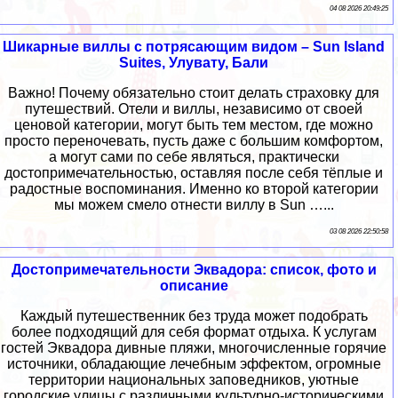
04 08 2026 20:49:25
Шикарные виллы с потрясающим видом – Sun Island
Suites, Улувату, Бали
Важно! Почему обязательно стоит делать страховку для
путешествий. Отели и виллы, независимо от своей
ценовой категории, могут быть тем местом, где можно
просто переночевать, пусть даже с большим комфортом,
а могут сами по себе являться, практически
достопримечательностью, оставляя после себя тёплые и
радостные воспоминания. Именно ко второй категории
мы можем смело отнести виллу в Sun …...
03 08 2026 22:50:58
Достопримечательности Эквадора: список, фото и
описание
Каждый путешественник без труда может подобрать
более подходящий для себя формат отдыха. К услугам
гостей Эквадора дивные пляжи, многочисленные горячие
источники, обладающие лечебным эффектом, огромные
территории национальных заповедников, уютные
городские улицы с различными культурно-историческими