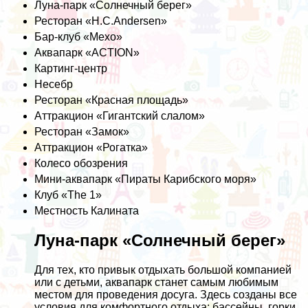
Луна-парк «Солнечный берег»
Ресторан «H.C.Andersen»
Бар-клуб «Mexo»
Аквапарк «ACTION»
Картинг-центр
Несебр
Ресторан «Красная площадь»
Аттракцион «Гигантский слалом»
Ресторан «Замок»
Аттракцион «Рогатка»
Колесо обозрения
Мини-аквапарк «Пираты Карибского моря»
Клуб «The 1»
Местность Калината
Луна-парк «Солнечный берег»
Для тех, кто привык отдыхать большой компанией
или с детьми, аквапарк станет самым любимым
местом для проведения досуга. Здесь созданы все
условия для комфортного отдыха: бассейны, горки,