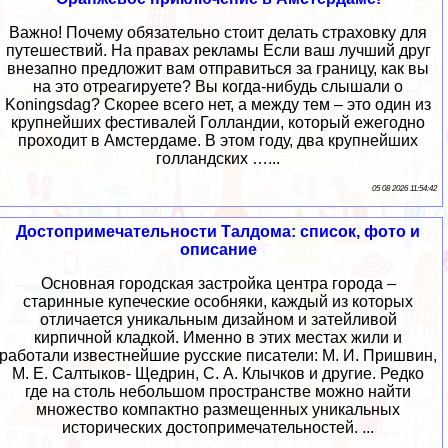
Важно! Почему обязательно стоит делать страховку для
путешествий. На правах рекламы Если ваш лучший друг
внезапно предложит вам отправиться за границу, как вы
на это отреагируете? Вы когда-нибудь слышали о
Koningsdag? Скорее всего нет, а между тем – это один из
крупнейших фестивалей Голландии, который ежегодно
проходит в Амстердаме. В этом году, два крупнейших
голландских …...
05 08 2026 11:54:42
Достопримечательности Талдома: список, фото и
описание
Основная городская застройка центра города –
старинные купеческие особняки, каждый из которых
отличается уникальным дизайном и затейливой
кирпичной кладкой. Именно в этих местах жили и
работали известнейшие русские писатели: М. И. Пришвин,
М. Е. Салтыков- Щедрин, С. А. Клычков и другие. Редко
где на столь небольшом пространстве можно найти
множество компактно размещенных уникальных
исторических достопримечательностей. ...