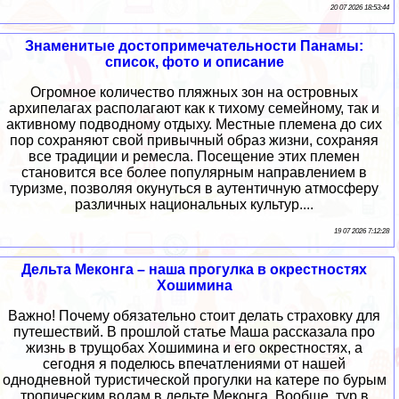
20 07 2026 18:53:44
Знаменитые достопримечательности Панамы:
список, фото и описание
Огромное количество пляжных зон на островных
архипелагах располагают как к тихому семейному, так и
активному подводному отдыху. Местные племена до сих
пор сохраняют свой привычный образ жизни, сохраняя
все традиции и ремесла. Посещение этих племен
становится все более популярным направлением в
туризме, позволяя окунуться в аутентичную атмосферу
различных национальных культур....
19 07 2026 7:12:28
Дельта Меконга – наша прогулка в окрестностях
Хошимина
Важно! Почему обязательно стоит делать страховку для
путешествий. В прошлой статье Маша рассказала про
жизнь в трущобах Хошимина и его окрестностях, а
сегодня я поделюсь впечатлениями от нашей
однодневной туристической прогулки на катере по бурым
тропическим водам в дельте Меконга. Вообще, тур в