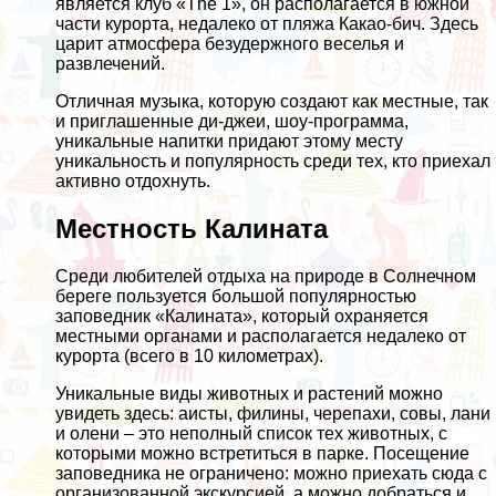
является клуб «The 1», он располагается в южной
части курорта, недалеко от пляжа Какао-бич. Здесь
царит атмосфера безудержного веселья и
развлечений.
Отличная музыка, которую создают как местные, так
и приглашенные ди-джеи, шоу-программа,
уникальные напитки придают этому месту
уникальность и популярность среди тех, кто приехал
активно отдохнуть.
Местность Калината
Среди любителей отдыха на природе в Солнечном
береге пользуется большой популярностью
заповедник «Калината», который охраняется
местными органами и располагается недалеко от
курорта (всего в 10 километрах).
Уникальные виды животных и растений можно
увидеть здесь: аисты, филины, черепахи, совы, лани
и олени – это неполный список тех животных, с
которыми можно встретиться в парке. Посещение
заповедника не ограничено: можно приехать сюда с
организованной экскурсией, а можно добраться и