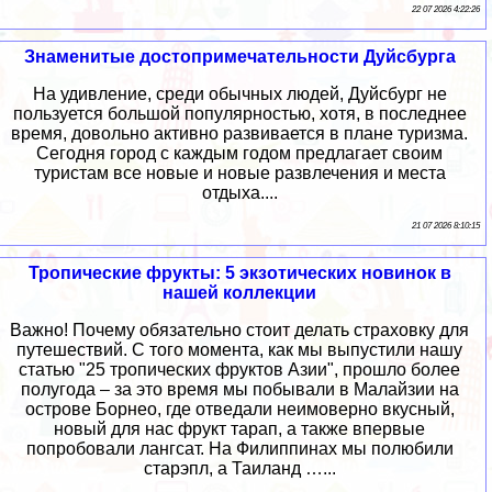
22 07 2026 4:22:26
Знаменитые достопримечательности Дуйсбурга
На удивление, среди обычных людей, Дуйсбург не
пользуется большой популярностью, хотя, в последнее
время, довольно активно развивается в плане туризма.
Сегодня город с каждым годом предлагает своим
туристам все новые и новые развлечения и места
отдыха....
21 07 2026 8:10:15
Тропические фрукты: 5 экзотических новинок в
нашей коллекции
Важно! Почему обязательно стоит делать страховку для
путешествий. С того момента, как мы выпустили нашу
статью "25 тропических фруктов Азии", прошло более
полугода – за это время мы побывали в Малайзии на
острове Борнео, где отведали неимоверно вкусный,
новый для нас фрукт тарап, а также впервые
попробовали лангсат. На Филиппинах мы полюбили
старэпл, а Таиланд …...