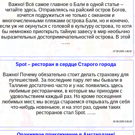
Важно! Всё самое главное о Бали в одной статье –
читайте здесь. Отправляясь на райский остров Богов,
хочется подружиться не только с океаном и
многочисленными пляжами острова Бали, но и конечно,
если уж не окунуться с головой в культуру острова, то хотя
бы немножко приоткрыть тайную завесу в мир необычно
выразительных достопримечательностей острова. В этой
…...
07 08 2026 1:46:52
Spot – ресторан в сердце Старого города
Важно! Почему обязательно стоит делать страховку для
путешествий. За последние пару лет мы бывали в
Таллине достаточно часто и у нас появились здесь
любимые ресторанчики, в которые мы приходим с
удовольствием каждый раз. Но кроме посещения
любимых мест, мы всегда стараемся открывать для себя
что-нибудь новенькое, и на этот раз, одним таких
ресторанов стал Spot. …...
06 08 2026 0:36:28
Оранжевое приключение в Амстердаме!