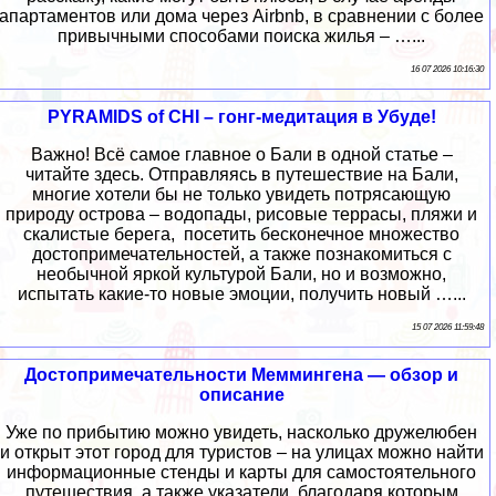
апартаментов или дома через Airbnb, в сравнении с более
привычными способами поиска жилья – …...
16 07 2026 10:16:30
PYRAMIDS of CHI – гонг-медитация в Убуде!
Важно! Всё самое главное о Бали в одной статье –
читайте здесь. Отправляясь в путешествие на Бали,
многие хотели бы не только увидеть потрясающую
природу острова – водопады, рисовые террасы, пляжи и
скалистые берега, посетить бесконечное множество
достопримечательностей, а также познакомиться с
необычной яркой культурой Бали, но и возможно,
испытать какие-то новые эмоции, получить новый …...
15 07 2026 11:59:48
Достопримечательности Меммингена — обзор и
описание
Уже по прибытию можно увидеть, насколько дружелюбен
и открыт этот город для туристов – на улицах можно найти
информационные стенды и карты для самостоятельного
путешествия, а также указатели, благодаря которым