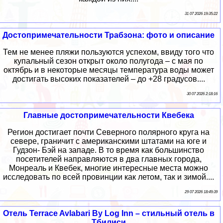
31 07 2026 19:35:22
Достопримечательности Трабзона: фото и описание
Тем не менее пляжи пользуются успехом, ввиду того что
купальный сезон открыт около полугода – с мая по
октябрь и в некоторые месяцы температура воды может
достигать высоких показателей – до +28 градусов....
30 07 2026 2:18:16
Главные достопримечательности Квебека
Регион достигает почти Северного полярного круга на
севере, граничит с американскими штатами на юге и
Гудзон- Бэй на западе. В то время как большинство
посетителей направляются в два главных города,
Монреаль и Квебек, многие интересные места можно
исследовать по всей провинции как летом, так и зимой....
29 07 2026 18:49:39
Отель Terrace Avlabari By Log Inn – стильный отель в
Тбилиси