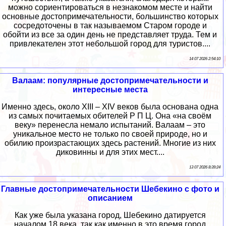
можно сориентироваться в незнакомом месте и найти
основные достопримечательности, большинство которых
сосредоточены в так называемом Старом городе и
обойти из все за один день не представляет труда. Тем и
привлекателен этот небольшой город для туристов....
14 07 2026 2:54:10
Валаам: популярные достопримечательности и
интересные места
Именно здесь, около XIII – XIV веков была основана одна
из самых почитаемых обителей Р П Ц. Она «на своём
веку» перенесла немало испытаний. Валаам – это
уникальное место не только по своей природе, но и
обилию произрастающих здесь растений. Многие из них
диковинны и для этих мест....
13 07 2026 8:39:24
Главные достопримечательности Шебекино с фото и
описанием
Как уже была указана город, Шебекино датируется
началом 18 века, так как именно в это время город