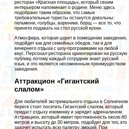
ресторан «Красная площадь», который своим
интерьером напоминает о родине. Меню здесь
подобрано таким образом, что самые
требовательные туристы останутся довольны:
пельмени, голубцы, вареники, борщ — все то, что
принято подавать на стол русской кухни.
Атмосфера, которая царит в помещении заведения,
подойдет как для семейных обедов, так и для
вечернего отдыха с шоу-программами на любой
вкус. Персонал ресторана ориентирован на русскую
публику, потому каждый сотрудник знает русский
язык, и это является несомненным преимуществом
заведения.
Аттракцион «Гигантский
слалом»
Для любителей экстремального отдыха в Солнечном
береге стоит посетить Гигантский слалом, который
придаст отдыху изюминку и зарядит адреналином.
Аттракцион, который имеет протяженность около 80
метров и высоту до 30 метров, подойдет для тех, кто
захочет испытать всю палитру эмоций. При