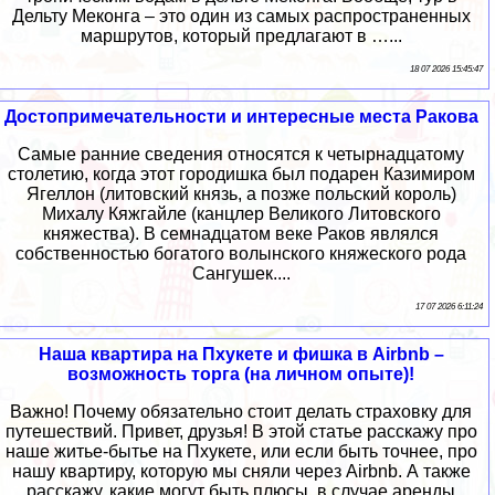
Дельту Меконга – это один из самых распространенных
маршрутов, который предлагают в …...
18 07 2026 15:45:47
Достопримечательности и интересные места Ракова
Самые ранние сведения относятся к четырнадцатому
столетию, когда этот городишка был подарен Казимиром
Ягеллон (литовский князь, а позже польский король)
Михалу Кяжгайле (канцлер Великого Литовского
княжества). В семнадцатом веке Раков являлся
собственностью богатого волынского княжеского рода
Сангушек....
17 07 2026 6:11:24
Наша квартира на Пхукете и фишка в Airbnb –
возможность торга (на личном опыте)!
Важно! Почему обязательно стоит делать страховку для
путешествий. Привет, друзья! В этой статье расскажу про
наше житье-бытье на Пхукете, или если быть точнее, про
нашу квартиру, которую мы сняли через Airbnb. А также
расскажу, какие могут быть плюсы, в случае аренды