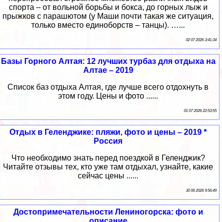
спорта – от вольной борьбы и бокса, до горных лыж и
прыжков с парашютом (у Маши почти такая же ситуация,
только вместо единоборств – танцы). …...
02 07 2026 3:41:34
Базы Горного Алтая: 12 лучших турбаз для отдыха на
Алтае – 2019
Список баз отдыха Алтая, где лучше всего отдохнуть в
этом году. Цены и фото ......
01 07 2026 22:53:55
Отдых в Геленджике: пляжи, фото и цены – 2019 *
Россия
Что необходимо знать перед поездкой в Геленджик?
Читайте отзывы тех, кто уже там отдыхал, узнайте, какие
сейчас цены ......
30 06 2026 9:56:49
Достопримечательности Лениногорска: фото и
описание