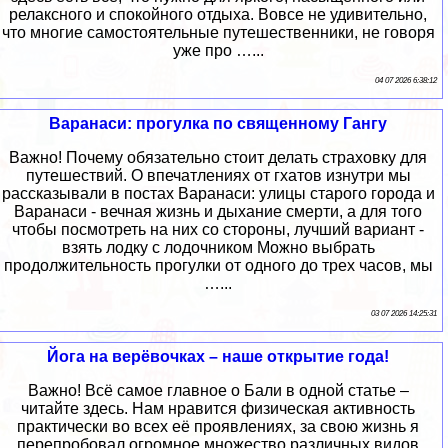
релаксного и спокойного отдыха. Вовсе не удивительно,
что многие самостоятельные путешественники, не говоря
уже про …...
04 07 2026 6:38:12
Варанаси: прогулка по священному Гангу
Важно! Почему обязательно стоит делать страховку для
путешествий. О впечатлениях от гхатов изнутри мы
рассказывали в постах Варанаси: улицы старого города и
Варанаси - вечная жизнь и дыхание смерти, а для того
чтобы посмотреть на них со стороны, лучший вариант -
взять лодку с лодочником Можно выбрать
продолжительность прогулки от одного до трех часов, мы
…...
03 07 2026 14:25:31
Йога на верёвочках – наше открытие года!
Важно! Всё самое главное о Бали в одной статье –
читайте здесь. Нам нравится физическая активность
практически во всех её проявлениях, за свою жизнь я
перепробовал огромное множество различных видов