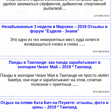
удобно заниматься сёрфингом, дайвингом, спортивной
рыбалкой....
11 07 2026 3:57:14
Незабываемые 3 недели в Марокко – 2019 Отзывы и
форум "Ездили - Знаем"
Это одно из тех невероятных мест, куда хочется
возвращаться снова и снова ......
10 07 2026 22:39:31
Панды в Таиланде: как панда зарабатывает в
зоопарке Чианг Май – 2019 * Таиланд
Панды в зоопарке Чианг Мая в Таиланде не просто любят
бамбук, они еще и зарабатывают на этом, сочетая
полезное с приятным ......
09 07 2026 11:40:51
Отдых на пляже Ката Бич на Пхукете: отзывы, фото и
цены – 2019 * Таиланд