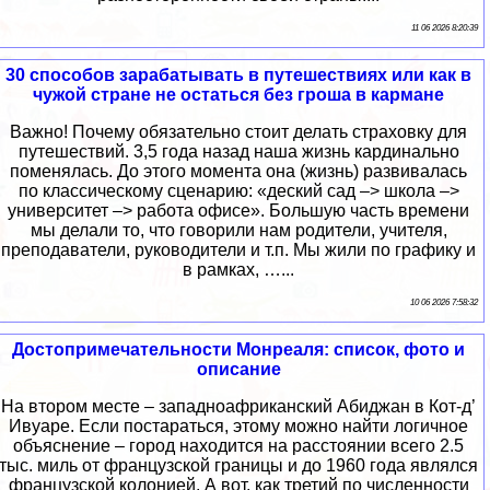
11 06 2026 8:20:39
30 способов зарабатывать в путешествиях или как в
чужой стране не остаться без гроша в кармане
Важно! Почему обязательно стоит делать страховку для
путешествий. 3,5 года назад наша жизнь кардинально
поменялась. До этого момента она (жизнь) развивалась
по классическому сценарию: «деский сад –> школа –>
университет –> работа офисе». Большую часть времени
мы делали то, что говорили нам родители, учителя,
преподаватели, руководители и т.п. Мы жили по графику и
в рамках, …...
10 06 2026 7:58:32
Достопримечательности Монреаля: список, фото и
описание
На втором месте – западноафриканский Абиджан в Кот-д’
Ивуаре. Если постараться, этому можно найти логичное
объяснение – город находится на расстоянии всего 2.5
тыс. миль от французской границы и до 1960 года являлся
французской колонией. А вот, как третий по численности