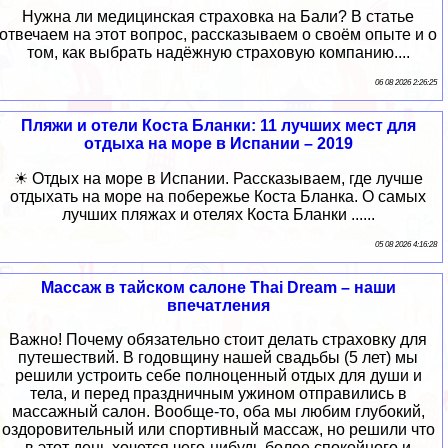
Нужна ли медицинская страховка на Бали? В статье
отвечаем на этот вопрос, рассказываем о своём опыте и о
том, как выбрать надёжную страховую компанию....
06 08 2026 2:26:25
Пляжи и отели Коста Бланки: 11 лучших мест для
отдыха на море в Испании – 2019
☀ Отдых на море в Испании. Рассказываем, где лучше
отдыхать на море на побережье Коста Бланка. О самых
лучших пляжах и отелях Коста Бланки ......
05 08 2026 4:16:28
Массаж в тайском салоне Thai Dream – наши
впечатления
Важно! Почему обязательно стоит делать страховку для
путешествий. В годовщину нашей свадьбы (5 лет) мы
решили устроить себе полноценный отдых для души и
тела, и перед праздничным ужином отправились в
массажный салон. Вообще-то, оба мы любим глубокий,
оздоровительный или спортивный массаж, но решили что
в этот день хочется чего-нибудь более спокойного и