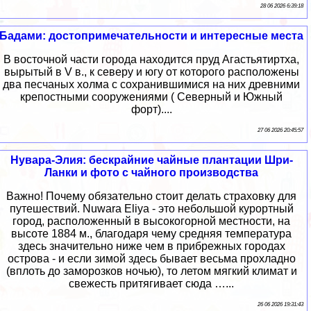
28 06 2026 6:39:18
Бадами: достопримечательности и интересные места
В восточной части города находится пруд Агастьятиртха,
вырытый в V в., к северу и югу от которого расположены
два песчаных холма с сохранившимися на них древними
крепостными сооружениями ( Северный и Южный
форт)....
27 06 2026 20:45:57
Нувара-Элия: бескрайние чайные плантации Шри-
Ланки и фото с чайного производства
Важно! Почему обязательно стоит делать страховку для
путешествий. Nuwara Eliya - это небольшой курортный
город, расположенный в высокогорной местности, на
высоте 1884 м., благодаря чему средняя температура
здесь значительно ниже чем в прибрежных городах
острова - и если зимой здесь бывает весьма прохладно
(вплоть до заморозков ночью), то летом мягкий климат и
свежесть притягивает сюда …...
26 06 2026 19:31:43