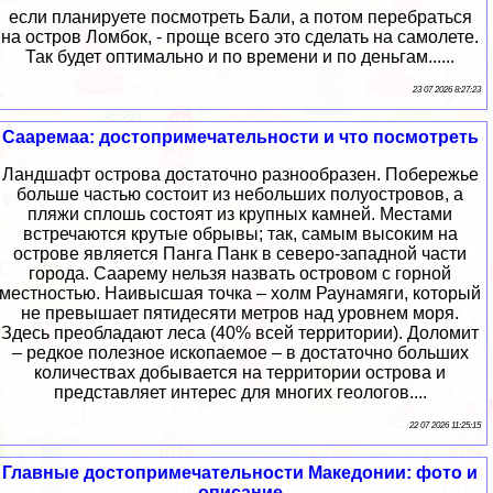
если планируете посмотреть Бали, а потом перебраться
на остров Ломбок, - проще всего это сделать на самолете.
Так будет оптимально и по времени и по деньгам......
23 07 2026 8:27:23
Сааремаа: достопримечательности и что посмотреть
Ландшафт острова достаточно разнообразен. Побережье
больше частью состоит из небольших полуостровов, а
пляжи сплошь состоят из крупных камней. Местами
встречаются крутые обрывы; так, самым высоким на
острове является Панга Панк в северо-западной части
города. Саарему нельзя назвать островом с горной
местностью. Наивысшая точка – холм Раунамяги, который
не превышает пятидесяти метров над уровнем моря.
Здесь преобладают леса (40% всей территории). Доломит
– редкое полезное ископаемое – в достаточно больших
количествах добывается на территории острова и
представляет интерес для многих геологов....
22 07 2026 11:25:15
Главные достопримечательности Македонии: фото и
описание