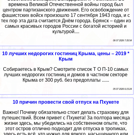
времена Великой Отечественной войны город был
центром партизанского движения. Его освобождение от
фашистских войск произошло 17 сентября 1943 года, и с
тех пор эта дата считается Днём города. Брянск – один из
самых красивых городов России с богатой историей и
культурой....
06 07 2026 7:35:54
10 лучших недорогих гостиниц Крыма, цены – 2019 *
Крым
Собираетесь в Крым? Смотрите список Т О П-10 самых
лучших недорогих гостиниц и домов в частном секторе
Крыма от 300 руб. без предоплаты ......
05 07 2026 6:15:24
10 причин провести свой отпуск на Пхукете
Важно! Почему обязательно стоит делать страховку для
путешествий. Всем привет с Пхукета! За полтора месяца
жизни здесь, мы убедились на собственном опыте, что
этот остров отлично подходит для отпуска в тропиках,
здесь есть всё, что нужно для яркого, насыщенного или