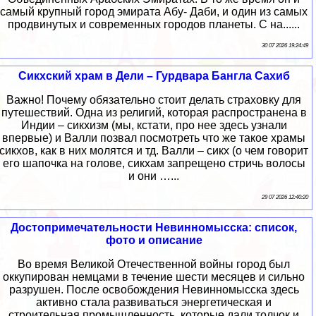
самый крупный город эмирата Абу- Даби, и один из самых
продвинутых и современных городов планеты. С на......
30 07 2026 19:24:49
Сикхский храм в Дели – Гурдвара Бангла Сахиб
Важно! Почему обязательно стоит делать страховку для
путешествий. Одна из религий, которая распространена в
Индии – сикхизм (мы, кстати, про нее здесь узнали
впервые) и Валли позвал посмотреть что же такое храмы
сикхов, как в них молятся и тд. Валли – сикх (о чем говорит
его шапочка на голове, сикхам запрещено стричь волосы
и они …...
29 07 2026 12:40:20
Достопримечательности Невинномысска: список,
фото и описание
Во время Великой Отечественной войны город был
оккупирован немцами в течение шести месяцев и сильно
разрушен. После освобождения Невинномысска здесь
активно стала развиваться энергетическая и
строительная промышленность, которые дали толчок и