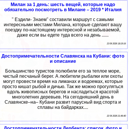
Милан за 1 день: шесть вещей, которые надо
обязательно посмотреть в Милане – 2019 * Италия
" Ездили- Знаем" составили маршрут с самыми
интересными местами Милана, которые сделают вашу
поездку по-настоящему интересной и незабываемой,
даже если вы едете туда всего на день ......
23 06 2026 18:19:16
Достопримечательности Славянска на Кубани: фото
и описание
Большинство туристов полюбили его за теплое море,
чистый песчаный берег. А любители рыбалки или охоты
могут провести время на лиманах и водоемах, которые
просто кишат рыбой и дичью. Так же можно прогуляться
вдоль живописных берегов и насладиться красотой
многолетних деревьев. На сегодняшний день в
Славянске–на– Кубани развит парусный вид спорта и
сплавы на байдарках....
22 06 2026 21:46:40
Достопримечательности Дербента: список, фото и