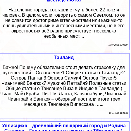
Население города составляет чуть более 22 тысяч
человек. В целом, если говорить о самом Светлом, то он
не славится достопримечательностями или какими-то
очень удивительными и интересными местами, но в его
окрестностях всё равно присутствует несколько
необычных мест....
19 07 2026 10:46:27
Таиланд
Важно! Почему обязательно стоит делать страховку для
путешествий. Оглавление1 Общие статьи о Таиланде2
Остров Панган3 Остров Самуи4 Остров Пхукет5
Чиангмай6 Бангкок7 Хуахин8 Паттайя9 Полезные статьи
Общие статьи о Таиланде Виза в Индию в Таиланде (
Чианг Май) Краби, Пи- Пи, Ланта, Канчанабури, Чиангмай,
Чианграй и Бангкок – обзорный пост или итоги трёх
месяцев в Таиланде Випассана …...
18 07 2026 11:41:31
Уплисцихе – древнейший пещерный город и Родина
Сталина – Гори или куда съездить из Тбилиси за 1