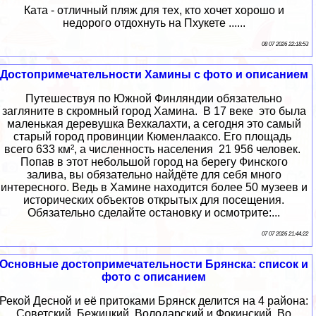
Ката - отличный пляж для тех, кто хочет хорошо и
недорого отдохнуть на Пхукете ......
08 07 2026 22:18:53
Достопримечательности Хамины с фото и описанием
Путешествуя по Южной Финляндии обязательно
загляните в скромный город Хамина. В 17 веке это была
маленькая деревушка Вехкалахти, а сегодня это самый
старый город провинции Кюменлааксо. Его площадь
всего 633 км², а численность населения 21 956 человек.
Попав в этот небольшой город на берегу Финского
залива, вы обязательно найдёте для себя много
интересного. Ведь в Хамине находится более 50 музеев и
исторических объектов открытых для посещения.
Обязательно сделайте остановку и осмотрите:...
07 07 2026 21:44:22
Основные достопримечательности Брянска: список и
фото с описанием
Рекой Десной и её притоками Брянск делится на 4 района:
Советский, Бежицкий, Володарский и Фокинский. Во