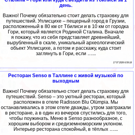
день.
Важно! Почему обязательно стоит делать страховку для
путешествий. Уплисцихе – пещерный город в Грузии,
расположенный в 80 км от Тбилиси и в 10 км от городка
Гори, который является Родиной Сталина. Вначале
я покажу, что из себя представляет древнейший,
вырубленный в скале, уникальный археологический
объект Уплисцихе, а потом и расскажу, куда стоит
заглянуть в Гори, если …...
17 07 2026 6:59:18
Ресторан Senso в Таллине с живой музыкой по
выходным
Важно! Почему обязательно стоит делать страховку для
путешествий. Senso – это уютный ресторан, который
расположен в отеле Radisson Blu Olümpia. Мы
останавливались в этом отеле дважды, утром завтракали
в ресторане, а в один из вечеров спустились для того,
чтобы поужинать. Меню в Senso разнообразное, с
хорошим выбором и средиземноморским уклоном.
Интерьер ресторана спокойный, в тёплых …...