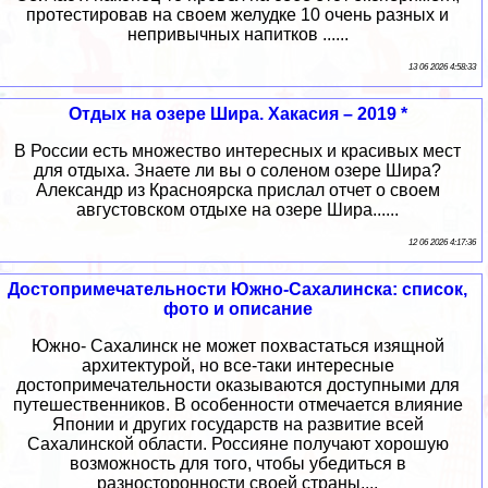
протестировав на своем желудке 10 очень разных и
непривычных напитков ......
13 06 2026 4:58:33
Отдых на озере Шира. Хакасия – 2019 *
В России есть множество интересных и красивых мест
для отдыха. Знаете ли вы о соленом озере Шира?
Александр из Красноярска прислал отчет о своем
августовском отдыхе на озере Шира......
12 06 2026 4:17:36
Достопримечательности Южно-Сахалинска: список,
фото и описание
Южно- Сахалинск не может похвастаться изящной
архитектурой, но все-таки интересные
достопримечательности оказываются доступными для
путешественников. В особенности отмечается влияние
Японии и других государств на развитие всей
Сахалинской области. Россияне получают хорошую
возможность для того, чтобы убедиться в
разносторонности своей страны....