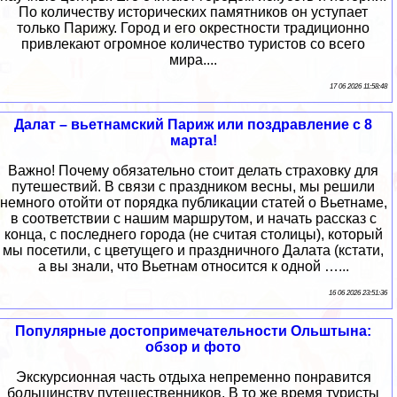
По количеству исторических памятников он уступает
только Парижу. Город и его окрестности традиционно
привлекают огромное количество туристов со всего
мира....
17 06 2026 11:58:48
Далат – вьетнамский Париж или поздравление с 8
марта!
Важно! Почему обязательно стоит делать страховку для
путешествий. В связи с праздником весны, мы решили
немного отойти от порядка публикации статей о Вьетнаме,
в соответствии с нашим маршрутом, и начать рассказ с
конца, с последнего города (не считая столицы), который
мы посетили, с цветущего и праздничного Далата (кстати,
а вы знали, что Вьетнам относится к одной …...
16 06 2026 23:51:36
Популярные достопримечательности Ольштына:
обзор и фото
Экскурсионная часть отдыха непременно понравится
большинству путешественников. В то же время туристы