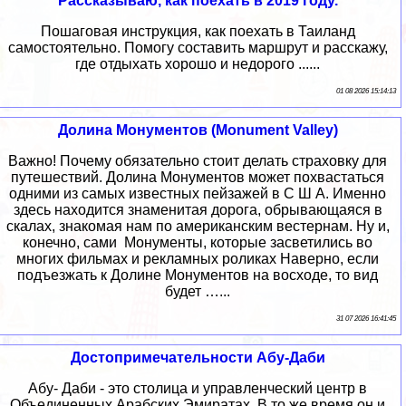
Рассказываю, как поехать в 2019 году.
Пошаговая инструкция, как поехать в Таиланд
самостоятельно. Помогу составить маршрут и расскажу,
где отдыхать хорошо и недорого ......
01 08 2026 15:14:13
Долина Монументов (Monument Valley)
Важно! Почему обязательно стоит делать страховку для
путешествий. Долина Монументов может похвастаться
одними из самых известных пейзажей в С Ш А. Именно
здесь находится знаменитая дорога, обрывающаяся в
скалах, знакомая нам по американским вестернам. Ну и,
конечно, сами Монументы, которые засветились во
многих фильмах и рекламных роликах Наверно, если
подъезжать к Долине Монументов на восходе, то вид
будет …...
31 07 2026 16:41:45
Достопримечательности Абу-Даби
Абу- Даби - это столица и управленческий центр в
Объединенных Арабских Эмиратах. В то же время он и