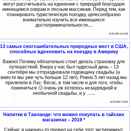
могут рассчитывать на единение с природой благодаря
имеющимся озерам и лесным массивам. Перед тем, как
планировать туристическую поездку, целесообразно
внимательно изучить все имеющиеся
достопримечательности....
15 06 2026 15:23:58
13 самых сногсшибательных природных мест в США,
способных вдохновить на поездку в Америку
Важно! Почему обязательно стоит делать страховку для
путешествий. Вчера у нас был чудесный день – 13
сентября мы отпраздновали годовщину свадьбы (а
вместе мы уже чуть больше 12 лет). Ровно 5 лет назад мы
прилетели в Лас- Вегас, в том числе и для того, чтобы
пожениться 🙂 очень уж хотелось незаурядной и
необычной свадьбы, и у …...
14 06 2026 7:19:56
Напитки в Таиланде: что можно покупать в тайских
магазинах – 2019 *
Сейчас я наконец-то провел на себе этот эксперимент,