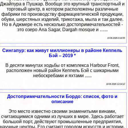
Джайпура в Пушкар. Вообще это крупный транспортный и
торговый центр, в котором расположены различные
фабрики по производству фармацевтической продукции,
обуви, шерстяных изделий, трикотажа, мыла и так далее.
Но в Аджмере есть несколько достопримечательностей -
это озеро Ana Sagar, Dargah mosque и …...
19 06 2026 0:16:55
Сингапур: как живут миллионеры в районе Кеппель
Бэй – 2019 *
В десяти минутах ходьбы от комплекса Harbour Front,
расположен новый район Кеппель Бэй с шикарными
небоскребами и яхтами ......
18 06 2026 13:14:12
Достопримечательности Бордо: список, фото и
описание
Это место известно своими знаменитыми винами,
считающимися одними из лучших в мире. Здесь работает
большой порт, действуют промышленные предприятия,
научные центры. Его считают городом искусств и истории.