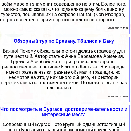
всём мире он знаменит совершенно не этим. Более того,
можно смело сказать, что подавляющему большинству
туристов, побывавших на острове Панган (Koh Phangan),
остров известен с прямо противоположной стороны – …...
07 06 2026 10:46:39
Обзорный тур по Еревану, Тбилиси и Баку
Важно! Почему обязательно стоит делать страховку для
путешествий. Автор статьи: Анна Варламова Армения,
Грузия и Азербайджан - три граничащие страны,
расположенные в регионе Южного Кавказа. Эти народы
имеют разные языки, разные обычаи и традиции, но,
несмотря на это, у них много общего, и их истории
пересекались на протяжении веков. Возможно, вы не раз
слышали о …...
06 06 2026 20:58:45
Что посмотреть в Бургасе: достопримечательности и
интересные места
Современный Бургас – это крупный административный
центр Болгарии с развитой экономикой и культурой.