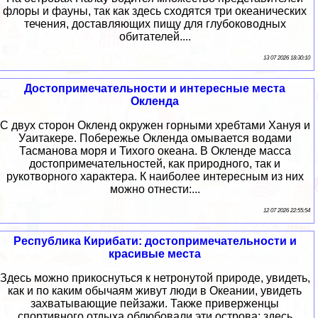
флоры и фауны, так как здесь сходятся три океанических
течения, доставляющих пищу для глубоководных
обитателей....
13 07 2026 18:30:10
Достопримечательности и интересные места
Окленда
С двух сторон Окленд окружен горными хребтами Хануя и
Уаитакере. Побережье Окленда омывается водами
Тасманова моря и Тихого океана. В Окленде масса
достопримечательностей, как природного, так и
рукотворного характера. К наиболее интересным из них
можно отнести:...
12 07 2026 22:55:54
Республика Кирибати: достопримечательности и
красивые места
Здесь можно прикоснуться к нетронутой природе, увидеть,
как и по каким обычаям живут люди в Океании, увидеть
захватывающие пейзажи. Также приверженцы
спортивного отдыха облюбовали эти острова: здесь