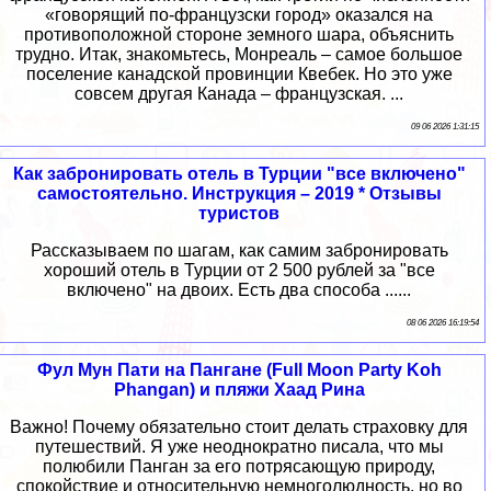
«говорящий по-французски город» оказался на
противоположной стороне земного шара, объяснить
трудно. Итак, знакомьтесь, Монреаль – самое большое
поселение канадской провинции Квебек. Но это уже
совсем другая Канада – французская. ...
09 06 2026 1:31:15
Как забронировать отель в Турции "все включено"
самостоятельно. Инструкция – 2019 * Отзывы
туристов
Рассказываем по шагам, как самим забронировать
хороший отель в Турции от 2 500 рублей за "все
включено" на двоих. Есть два способа ......
08 06 2026 16:19:54
Фул Мун Пати на Пангане (Full Moon Party Koh
Phangan) и пляжи Хаад Рина
Важно! Почему обязательно стоит делать страховку для
путешествий. Я уже неоднократно писала, что мы
полюбили Панган за его потрясающую природу,
спокойствие и относительную немноголюдность, но во