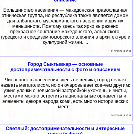
Большинство населения — македонская православная
этническая группа, но республика также является домом
для албанского мусульманского населения и других
меньшинств. Поэтому здесь так ярко выражено
прекрасное сочетание македонского, албанского,
турецкого и средиземноморского влияния в архитектуре и
культурной жизни. ...
21 07 2026 13:52:59
Город Сыктывкар — основные
достопримечательности с фото и описанием
Численность населения здесь не велика, город нельзя
назвать мегаполисом, но он очаровывает кое-чем другим:
узкие улочки с невысокой застройкой ухожены и чисты,
местами можно встретить национальные орнаменты и
элементы декора народа коми, есть много исторических
мест....
20 07 2026 18:37:25
Светлый: достопримечательности и интересные
места (с фото)