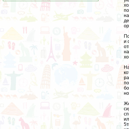
хо
по
на
де
ор
По
и 
от
на
хо
На
ко
ра
по
бо
но
Же
си
сп
ил
5т