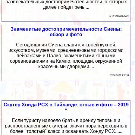
развлекательных достопримечательностей, о которых
далее пойдет речь....
07 08 2026 23:35:21
Знаменитые достопримечательности Сиены:
обзор и фото
Сегодняшняя Сиена славится своей кухней,
искусством, музеями, средневековыми городскими
пейзажами и Палио, знаменитыми конными
соревнованиями на Кампо, площади, окруженной
красочными дворцами....
05 08 2026 5:51:26
Скутер Хонда PCX в Тайланде: отзыв и фото – 2019
*
Если туристу надоело брать в аренду типовые и
распространенные скутеры, значит пора переходить в
более "толстый" класс и осваивать Хонду PCX......