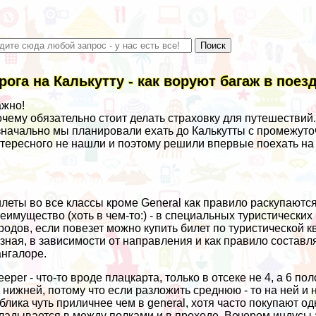
рога на Калькутту - как воруют багаж в поез
жно!
чему обязательно стоит делать страховку для путешествий
начально мы планировали ехать до Калькутты с промежуто
тересного не нашли и поэтому решили впервые поехать на н
леты во все классы кроме General как правило раскупаются
еимущество (хоть в чем-то:) - в специальных туристических к
родов, если повезет можно купить билет по туристической к
зная, в зависимости от направления и как правило составля
нгалоре.
eeper - что-то вроде плацкарта, только в отсеке не 4, а 6 п
 нижней, потому что если разложить среднюю - то на ней и 
блика чуть приличнее чем в general, хотя часто покупают од
ладывается в между полками и в проходе. Вечером индусы 