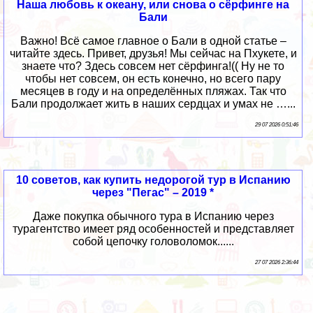
Наша любовь к океану, или снова о сёрфинге на
Бали
Важно! Всё самое главное о Бали в одной статье –
читайте здесь. Привет, друзья! Мы сейчас на Пхукете, и
знаете что? Здесь совсем нет сёрфинга!(( Ну не то
чтобы нет совсем, он есть конечно, но всего пару
месяцев в году и на определённых пляжах. Так что
Бали продолжает жить в наших сердцах и умах не …...
29 07 2026 0:51:46
10 советов, как купить недорогой тур в Испанию
через "Пегас" – 2019 *
Даже покупка обычного тура в Испанию через
турагентство имеет ряд особенностей и представляет
собой цепочку головоломок......
27 07 2026 2:36:44