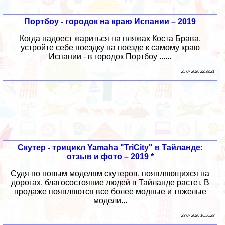
Портбоу - городок на краю Испании – 2019
Когда надоест жариться на пляжах Коста Брава,
устройте себе поездку на поезде к самому краю
Испании - в городок Портбоу ......
25 07 2026 22:38:21
Скутер - трицикл Yamaha "TriCity" в Тайланде:
отзыв и фото – 2019 *
Судя по новым моделям скутеров, появляющихся на
дорогах, благосостояние людей в Тайланде растет. В
продаже появляются все более модные и тяжелые
модели...
23 07 2026 16:56:28