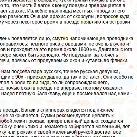
о то, что чистый вагон к концу поездки превращается в
ает арахис. Излюбленная пища местных - продают его
нно разносят. Очищая арахис от скорлупы, вопросов куда
ому через некоторое время в поезде появляются островки
в день появляется лицо, смутно напоминающее проводника
 понравилось: немного риса с овощами, не очень вкусно и
ов и проходит за это время около 1800 км. Двигаясь с юга
евере может быть холодно. Не подумали, зато очень
лечи, прячась от продуваемых окон и кутаясь во флиски.
нам подсела пара русских, точнее русская девушка,
дии с 90х - приехал давно, да так и остался. Они особо не
пал в роли то ли гида, то ли сопровождающего,
с, ночью ехал в поезде не впервые, поэтому оказался
у надел плотную балаклаву, еще и посмеивался над нами -
 поезде. Багаж в слипперах кладется под нижнее
к не закрывается. Сумки рекомендуется цеплять к
тобой лежит рюкзак, прикрепленный цепью, создается
сбоку, очень тихо и незаметно забирается маленький, лет
мку или рюкзак и своей маленькой ручкой достает все