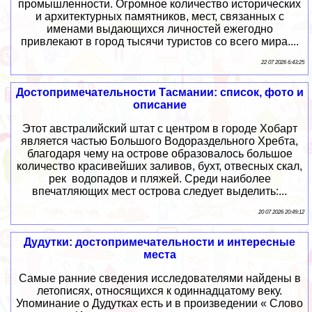
промышленности. Огромное количество исторических
и архитектурных памятников, мест, связанных с
именами выдающихся личностей ежегодно
привлекают в город тысячи туристов со всего мира....
22 07 2026 6:43:25
Достопримечательности Тасмании: список, фото и
описание
Этот австралийский штат с центром в городе Хобарт
является частью Большого Водораздельного Хребта,
благодаря чему на острове образовалось большое
количество красивейших заливов, бухт, отвесных скал,
рек водопадов и пляжей. Среди наиболее
впечатляющих мест острова следует выделить:...
20 07 2026 20:49:12
Дудутки: достопримечательности и интересные
места
Самые ранние сведения исследователями найдены в
летописях, относящихся к одиннадцатому веку.
Упоминание о Дудутках есть и в произведении « Слово