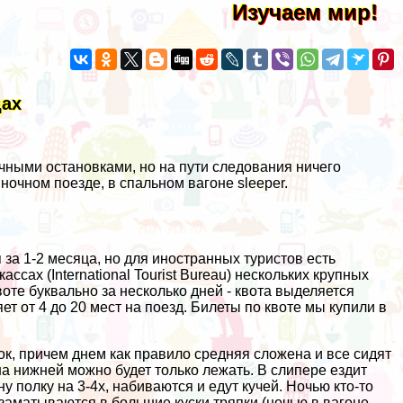
Изучаем мир!
дах
.
чными остановками, но на пути следования ничего
очном поезде, в спальном вагоне sleeper.
 за 1-2 месяца, но для иностранных туристов есть
ассах (International Tourist Bureau) нескольких крупных
воте буквально за несколько дней - квота выделяется
ет от 4 до 20 мест на поезд. Билеты по квоте мы купили в
олок, причем днем как правило средняя сложена и все сидят
на нижней можно будет только лежать. В слипере ездит
ну полку на 3-4х, набиваются и едут кучей. Ночью кто-то
заматываются в большие куски тряпки (ночью в вагоне