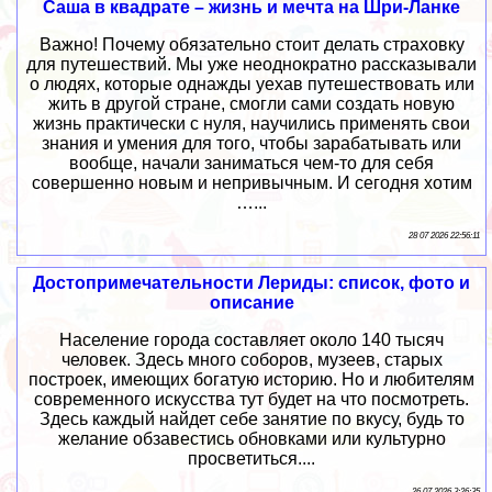
Саша в квадрате – жизнь и мечта на Шри-Ланке
Важно! Почему обязательно стоит делать страховку
для путешествий. Мы уже неоднократно рассказывали
о людях, которые однажды уехав путешествовать или
жить в другой стране, смогли сами создать новую
жизнь практически с нуля, научились применять свои
знания и умения для того, чтобы зарабатывать или
вообще, начали заниматься чем-то для себя
совершенно новым и непривычным. И сегодня хотим
…...
28 07 2026 22:56:11
Достопримечательности Лериды: список, фото и
описание
Население города составляет около 140 тысяч
человек. Здесь много соборов, музеев, старых
построек, имеющих богатую историю. Но и любителям
современного искусства тут будет на что посмотреть.
Здесь каждый найдет себе занятие по вкусу, будь то
желание обзавестись обновками или культурно
просветиться....
26 07 2026 3:26:35