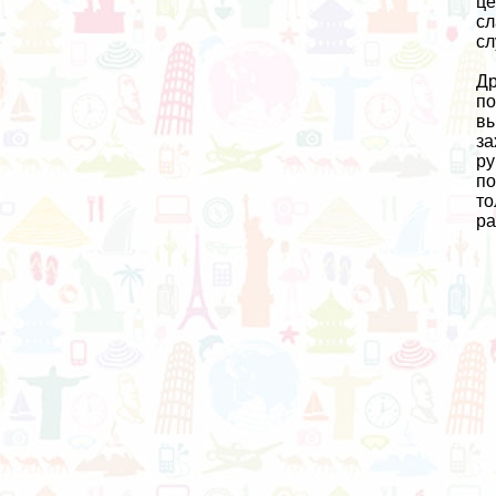
це
сл
сл
Др
по
вы
за
ру
по
то
ра