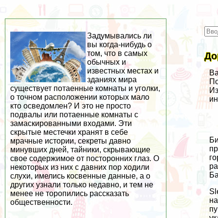
Задумывались ли
вы когда-нибудь о
том, что в самых
До
обычных и
известных местах и
Ва
зданиях мира
По
существует потаенные комнаты и уголки,
Из
о точном расположении которых мало
ин
кто осведомлен? И это не просто
подвалы или потаенные комнаты с
замаскированными входами. Эти
скрытые местечки хранят в себе
Би
мрачные истории, секреты давно
пр
минувших дней, тайники, скрывающие
го
свое содержимое от посторонних глаз. О
ра
некоторых из них с давних пор ходили
Ба
слухи, имелись косвенные данные, а о
других узнали только недавно, и тем не
Sl
менее не торопились рассказать
на
общественности.
пу
ук