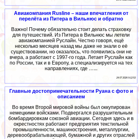
Авиакомпания Rusline – наши впечатления от
перелёта из Питера в Вильнюс и обратно
Важно! Почему обязательно стоит делать страховку
для путешествий. Из Питера в Вильнюс мы летели
авиакомпанией Руслайн. Честно говоря, ещё
несколько месяцев назад мы даже не знали о её
существовании, но оказалось, что появились они не
вчера, а работают с 1997-го года. Летает Руслайн как
по России, так и в Европу, а специализируется на тех
направлениях, где …...
24 07 2026 9:12:53
Главные достопримечательности Руана с фото и
описанием
Во время Второй мировой войны был оккупирован
немецкими войсками. Подвергался разрушительным
бомбардировкам союзной авиации. Сегодня здесь и в
окрестностях работают предприятия текстильной
промышленности, машиностроения, металлургии,
деревообрабатывающей, бумажной и других отраслей