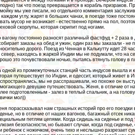
лодно) так что поезд превращается в корабль призраков. Пр
мойку мы уже писали, но отдельного комментария заслужив
 каждом углу, жарят в больших чанах, в поезде тоже постоя
вать мусор не возникает - естественно прямо на пол, поэт
еховой скорлупы, которая скрипит под ногами.
 вагону постоянно разносят различный фастфуд + 2 раза 
собирает заказы на обед и ужин, один раз мы заказали - не
носительно дорого. Поезд из Ченная в Калькутту идет 28 час
 север, находясь в жаркой Индии мы не подумали, что на с
рошо это почувствовали ночью, пытаясь втянуть голову в п
 одной из промежуточных станций часть индусов вышла и к 
торая путешествует по Индии, и одессит, который живет в Ин
спространялись, мы не расспрашивали, но похоже он высту
могающего девушке путешествовать. Женя, в отличие от на
лее подготовленным - залез в теплый спальник, а на голов
вички мол))
ня порассказывал нам страшных историй про его поездки в
денье, но в отличие от наших вагонов, багажный отсек ника
ециальным петлям цепями. Когда сидишь на сиденье и под 
люзия безопасности, но бывают случаи, когда под сиденье, 
и ребенок с ножичком, очень тихо и неслышно разрезает су