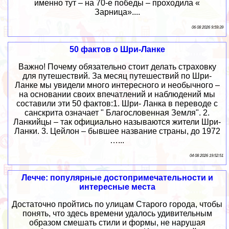
именно тут – на 70-е победы – проходила «
Зарница»....
06 08 2026 9:59:39
50 фактов о Шри-Ланке
Важно! Почему обязательно стоит делать страховку
для путешествий. За месяц путешествий по Шри-
Ланке мы увидели много интересного и необычного –
на основании своих впечатлений и наблюдений мы
составили эти 50 фактов:1. Шри- Ланка в переводе с
санскрита означает " Благословенная Земля". 2.
Ланкийцы – так официально называются жители Шри-
Ланки. 3. Цейлон – бывшее название страны, до 1972
…...
04 08 2026 19:52:51
Лечче: популярные достопримечательности и
интересные места
Достаточно пройтись по улицам Старого города, чтобы
понять, что здесь времени удалось удивительным
образом смешать стили и формы, не нарушая