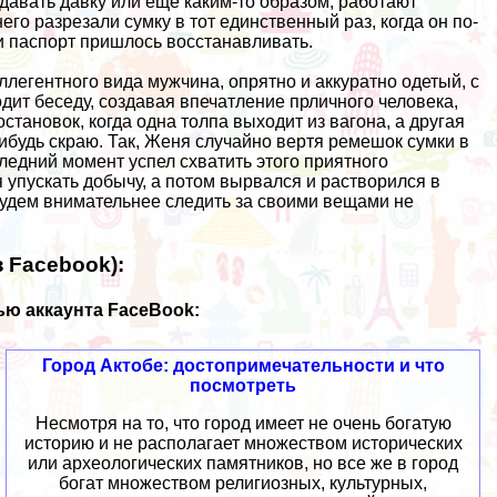
оздавать давку или еще каким-то образом, работают
го разрезали сумку в тот единственный раз, когда он по-
 и паспорт пришлось восстанавливать.
ллегентного вида мужчина, опрятно и аккуратно одетый, с
одит беседу, создавая впечатление прличного человека,
остановок, когда одна толпа выходит из вагона, а другая
-нибудь скраю. Так, Женя случайно вертя ремешок сумки в
следний момент успел схватить этого приятного
я упускать добычу, а потом вырвался и растворился в
 будем внимательнее следить за своими вещами не
 Facebook):
ю аккаунта FaceBook:
Город Актобе: достопримечательности и что
посмотреть
Несмотря на то, что город имеет не очень богатую
историю и не располагает множеством исторических
или археологических памятников, но все же в город
богат множеством религиозных, культурных,