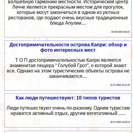
волшебную гармонию местности. Исторический центр
Лечче является прекрасным местом для прогулок,
которые могут закончиться в одном из уютных
ресторанов, где подают очень вкусные традиционные
блюда Апулии....
02 08 2026 0:42:21
Достопримечательности острова Капри: обзор и
фото интересных мест
Т О П достопримечательностью Капри является
знаменитая пещера “ Голубой Грот”, о которой знают
все. Однако на этом туристические объекты острова не
заканчиваются....
31 07 2026 16:31:39
Как люди путешествуют: 10 типов туристов
Люди путешествуют очень по-разному. Одним туристам
нравится активный отдых, другим вегетативный ......
30 07 2026 19:20:13