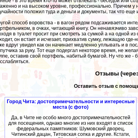
нное - в это время кто-то может отвлекать - беседой или с
аженно и на высоком уровне, профессионально. Причем у не
учайности положил туда и деньги и документы, так что еще
угой способ воровства - в вагон рядом подсаживается инте
ртфельчиком, в очках, читающий книгу. Он ненавязчиво зав
ходя в туалет просит при смотреть за сумкой а на одной из 
ходит, он встает и исчезает, прихватив сумку, лежащую где
ке вдруг увидел как он начинает медленно уплывать и в по
путчика за руку. Тот еще подергал некоторе время, не жела
лпе, оставив свой портфель, набитый бумагой. Ну что же -
сслабляться.
Отзывы (через
Оставить отзыв с помощь
Город Чита: достопримечательности и интересные
места (с фото)
Да, в Чите не особо много достопримечательностей
для посещения, однако многие из них входят в список
федеральных памятников: Шумовский дворец,
Читинский дацан, Титовская сопка и другие. Кстати,