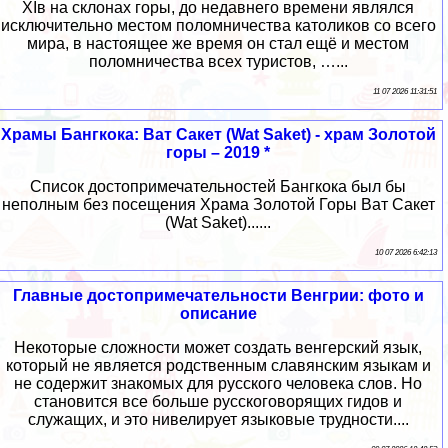
ХIв на склонах горы, до недавнего времени являлся
исключительно местом поломничества католиков со всего
мира, в настоящее же время он стал ещё и местом
поломничества всех туристов, …...
11 07 2026 11:31:51
Храмы Бангкока: Ват Сакет (Wat Saket) - храм Золотой
горы – 2019 *
Список достопримечательностей Бангкока был бы
неполным без посещения Храма Золотой Горы Ват Сакет
(Wat Saket)......
10 07 2026 6:42:13
Главные достопримечательности Венгрии: фото и
описание
Некоторые сложности может создать венгерский язык,
который не является родственным славянским языкам и
не содержит знакомых для русского человека слов. Но
становится все больше русскоговорящих гидов и
служащих, и это нивелирует языковые трудности....