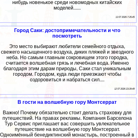
нибудь новенькое среди новомодных китайских
моделей......
13 07 2026 7:35:45
Город Саки: достопримечательности и что
посмотреть
Это место выбирают любители семейного отдыха,
свежего насыщенного воздуха, диких пляжей и звездного
неба. Но самым главным сокровищем этого городка,
считается волшебная грязь и лечебная вода. Именно
благодаря этим дарам природы, Саки стал уникальным
городом. Городом, куда люди приезжают чтобы
оздоровиться и набраться сил....
12 07 2026 23:39:49
В гости на волшебную гору Монтсеррат
Важно! Почему обязательно стоит делать страховку для
путешествий. На правах рекламы. Компания Барселона
Тур Сервис приглашает вас совершить увлекательное
путешествие на волшебную гору Монтсеррат.
Одноимённый бенедиктинский монастырь, построенный в