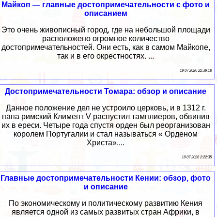
Майкоп — главные достопримечательности c фото и
описанием
Это очень живописный город, где на небольшой площади
расположено огромное количество
достопримечательностей. Они есть, как в самом Майкопе,
так и в его окрестностях. ...
19 07 2026 22:39:18
Достопримечательности Томара: обзор и описание
Данное положение дел не устроило церковь, и в 1312 г.
папа римский Климент V распустил тамплиеров, обвинив
их в ереси. Четыре года спустя орден был реорганизован
королем Португалии и стал называться « Орденом
Христа»....
18 07 2026 2:22:35
Главные достопримечательности Кении: обзор, фото
и описание
По экономическому и политическому развитию Кения
является одной из самых развитых стран Африки, в