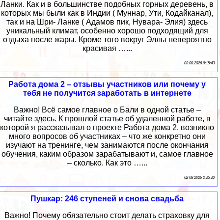
Ланки. Как и в большинстве подобных горных деревень, в
которых мы были как в Индии ( Муннар, Ути, Кодайканал),
так и на Шри- Ланке ( Адамов пик, Нувара- Элия) здесь
уникальный климат, особенно хорошо подходящий для
отдыха после жары. Кроме того вокруг Эллы невероятно
красивая …...
03 08 2026 9:15:43
Работа дома 2 – отзывы участников или почему у
тебя не получится заработать в интернете
Важно! Всё самое главное о Бали в одной статье –
читайте здесь. К прошлой статье об удаленной работе, в
которой я рассказывал о проекте Работа дома 2, возникло
много вопросов об участниках – что же конкретно они
изучают на тренинге, чем занимаются после окончания
обучения, каким образом зарабатывают и, самое главное
– сколько. Как это …...
02 08 2026 2:35:30
Пушкар: 246 ступеней и снова свадьба
Важно! Почему обязательно стоит делать страховку для