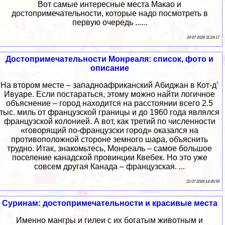
Вот самые интересные места Макао и
достопримечательности, которые надо посмотреть в
первую очередь ......
24 07 2026 11:24:17
Достопримечательности Монреаля: список, фото и
описание
На втором месте – западноафриканский Абиджан в Кот-д’
Ивуаре. Если постараться, этому можно найти логичное
объяснение – город находится на расстоянии всего 2.5
тыс. миль от французской границы и до 1960 года являлся
французской колонией. А вот, как третий по численности
«говорящий по-французски город» оказался на
противоположной стороне земного шара, объяснить
трудно. Итак, знакомьтесь, Монреаль – самое большое
поселение канадской провинции Квебек. Но это уже
совсем другая Канада – французская. ...
23 07 2026 14:45:59
Суринам: достопримечательности и красивые места
Именно мангры и гилеи с их богатым животным и