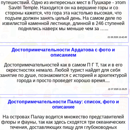
путешествий. Одно из интересных мест в Пушкаре - этоm
Savitri Temple. Находится он на вершине горы и со
стороны кажется, что гора эта настолько высокая, что
подъем должен занять целый день. На самом деле по
извилистой каменной лестнице, длинной в 246 ступеней
поднялись наверх мы меньше чем за …...
01 08 2026 16:42:49
Достопримечательности Ардатова с фото и
описанием
Достопримечательностей как в самом П Г Т, так и в его
окрестностях немало. Любой турист найдет для себя
занятие по душе, познакомится с историей и архитектурой
города и просто проведет хорошо время....
31 07 2026 11:39:25
Достопримечательности Палау: список, фото и
описание
На островах Палау водится множество представителей
флоры и фауны, так как здесь сходятся три океанических
течения, доставляющих пищу для глубоководных