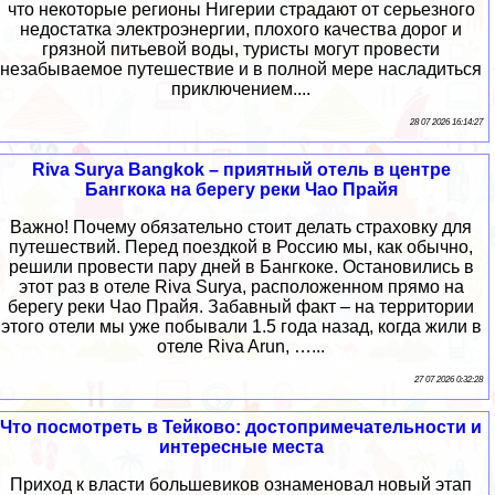
что некоторые регионы Нигерии страдают от серьезного
недостатка электроэнергии, плохого качества дорог и
грязной питьевой воды, туристы могут провести
незабываемое путешествие и в полной мере насладиться
приключением....
28 07 2026 16:14:27
Riva Surya Bangkok – приятный отель в центре
Бангкока на берегу реки Чао Прайя
Важно! Почему обязательно стоит делать страховку для
путешествий. Перед поездкой в Россию мы, как обычно,
решили провести пару дней в Бангкоке. Остановились в
этот раз в отеле Riva Surya, расположенном прямо на
берегу реки Чао Прайя. Забавный факт – на территории
этого отели мы уже побывали 1.5 года назад, когда жили в
отеле Riva Arun, …...
27 07 2026 0:32:28
Что посмотреть в Тейково: достопримечательности и
интересные места
Приход к власти большевиков ознаменовал новый этап