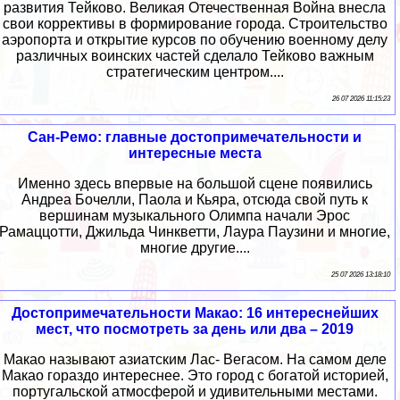
развития Тейково. Великая Отечественная Война внесла
свои коррективы в формирование города. Строительство
аэропорта и открытие курсов по обучению военному делу
различных воинских частей сделало Тейково важным
стратегическим центром....
26 07 2026 11:15:23
Сан-Ремо: главные достопримечательности и
интересные места
Именно здесь впервые на большой сцене появились
Андреа Бочелли, Паола и Кьяра, отсюда свой путь к
вершинам музыкального Олимпа начали Эрос
Рамаццотти, Джильда Чинкветти, Лаура Паузини и многие,
многие другие....
25 07 2026 13:18:10
Достопримечательности Макао: 16 интереснейших
мест, что посмотреть за день или два – 2019
Макао называют азиатским Лас- Вегасом. На самом деле
Макао гораздо интереснее. Это город с богатой историей,
португальской атмосферой и удивительными местами.