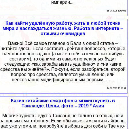
империи....
15 07 2026 10:17:51
Как найти удалённую работу, жить в любой точке
мира и наслаждаться жизнью. Работа в интернете –
отзывы очевидцев
Важно! Всё самое главное о Бали в одной статье –
читайте здесь. Если составить рейтинг вопросов, которые
нам постоянно задают (а мы его обязательно как-нибудь
составим), то одними из самых популярных будут
следующие: «как зарабатывать удалённо» и «на какие
средства вы живёте?». По-сути, если разобраться, второй
вопрос про средства, является умышленно, или
неосознанно модифицированным первым, …...
14 07 2026 19:57:54
Какие китайские смартфоны можно купить в
Таиланде. Цены, фото – 2019 * Азия
Многие туристы едут в Таиланд не только на отдых, но и
за новым смартфоном. Если обычные самсунги и айфоны
вас уже утомили, попробуйте выбрать для себя в Тае что-