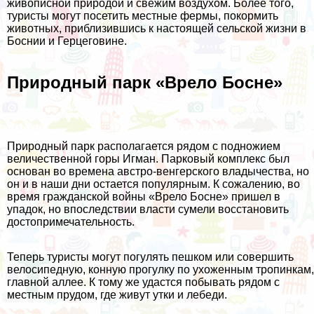
живописной природой и свежим воздухом. Более того,
туристы могут посетить местные фермы, покормить
животных, приблизившись к настоящей сельской жизни в
Боснии и Герцеговине.
Природный парк «Врело Босне»
Природный парк располагается рядом с подножием
величественной горы Игман. Парковый комплекс был
основан во времена австро-венгерского владычества, но
он и в наши дни остается популярным. К сожалению, во
время гражданской войны «Врело Босне» пришел в
упадок, но впоследствии власти сумели восстановить
достопримечательность.
Теперь туристы могут погулять пешком или совершить
велосипедную, конную прогулку по ухоженным тропинкам,
главной аллее. К тому же удастся побывать рядом с
местным прудом, где живут утки и лебеди.