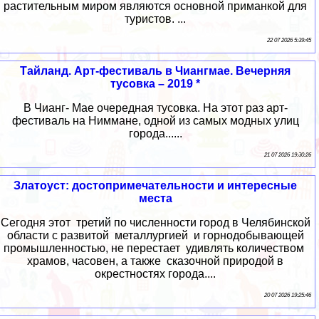
растительным миром являются основной приманкой для
туристов. ...
22 07 2026 5:39:45
Тайланд. Арт-фестиваль в Чиангмае. Вечерняя
тусовка – 2019 *
В Чианг- Мае очередная тусовка. На этот раз арт-
фестиваль на Ниммане, одной из самых модных улиц
города......
21 07 2026 19:30:26
Златоуст: достопримечательности и интересные
места
Сегодня этот третий по численности город в Челябинской
области с развитой металлургией и горнодобывающей
промышленностью, не перестает удивлять количеством
храмов, часовен, а также сказочной природой в
окрестностях города....
20 07 2026 19:25:46