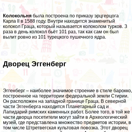
Колокольня
была построена по приказу эрцгерцога
Карла II в 1588 году. Внутри находится знаменитый
колокол Граца, который называется колоколом турков. З
раза в день колокол бьёт 101 раз, так как сам он был
вылит ровно из 101 турецкого пушечного ядра.
Дворец Эггенберг
Эггенберг – наиболее значимое строение в стиле барокко,
построенное на территории федеральной земли Стирии.
Он расположен на западной границе Граца. В северной
части Эггенберга находится Планетарный сад и
Лапидарий римских каменных работ. Более того, в той же
части дворца посетители могут зайти в Археологический
музей, где представлена множество предметов истории, в
том числе Штретвегская культовая повозка. Этот дворец