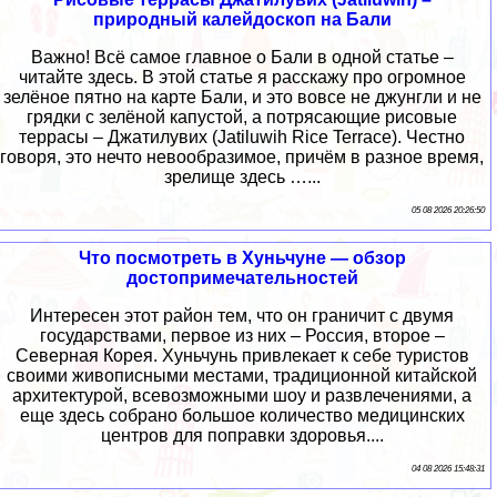
природный калейдоскоп на Бали
Важно! Всё самое главное о Бали в одной статье –
читайте здесь. В этой статье я расскажу про огромное
зелёное пятно на карте Бали, и это вовсе не джунгли и не
грядки с зелёной капустой, а потрясающие рисовые
террасы – Джатилувих (Jatiluwih Rice Terrace). Честно
говоря, это нечто невообразимое, причём в разное время,
зрелище здесь …...
05 08 2026 20:26:50
Что посмотреть в Хуньчуне — обзор
достопримечательностей
Интересен этот район тем, что он граничит с двумя
государствами, первое из них – Россия, второе –
Северная Корея. Хуньчунь привлекает к себе туристов
своими живописными местами, традиционной китайской
архитектурой, всевозможными шоу и развлечениями, а
еще здесь собрано большое количество медицинских
центров для поправки здоровья....
04 08 2026 15:48:31