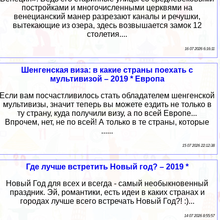
постройками и многочисленными церквями на
венецианский манер разрезают каналы и речушки,
вытекающие из озера, здесь возвышается замок 12
столетия....
16 07 2026 6:16:11
Шенгенская виза: в какие страны поехать с
мультивизой – 2019 * Европа
Если вам посчастливилось стать обладателем шенгенской
мультивизы, значит теперь вы можете ездить не только в
ту страну, куда получили визу, а по всей Европе...
Впрочем, нет, не по всей! А только в те страны, которые
......
15 07 2026 22:12:38
Где лучше встретить Новый год? – 2019 *
Новый Год для всех и всегда - самый необыкновенный
праздник. Эй, романтики, есть идеи в каких странах и
городах лучше всего встречать Новый Год?! :)...
14 07 2026 8:55:57