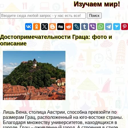
Изучаем мир!
Достопримечательности Граца: фото и
описание
Лишь Вена, столица Австрии, способна превзойти по
размерам Грац, расположенный на юго-востоке страны.
Благодаря множеству университетов, находящихся в
городе, Грац – оживленный город. А строения в стиле