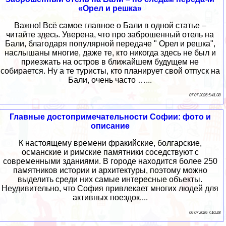
«Орел и решка»
Важно! Всё самое главное о Бали в одной статье –
читайте здесь. Уверена, что про заброшенный отель на
Бали, благодаря популярной передаче " Орел и решка",
наслышаны многие, даже те, кто никогда здесь не был и
приезжать на остров в ближайшем будущем не
собирается. Ну а те туристы, кто планирует свой отпуск на
Бали, очень часто …...
07 07 2026 5:41:38
Главные достопримечательности Софии: фото и
описание
К настоящему времени фракийские, болгарские,
османские и римские памятники соседствуют с
современными зданиями. В городе находится более 250
памятников истории и архитектуры, поэтому можно
выделить среди них самые интересные объекты.
Неудивительно, что София привлекает многих людей для
активных поездок....
06 07 2026 7:10:28