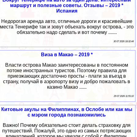
маршрут и полезные советы. Отзывы – 2019 *
Испания
Недорогая аренда авто, отличные дороги и красивейшие
места Тенерифе так и зовут объехать вокруг острова, - это
обязательно надо сделать и вот почему .......
30 07 2026 18:32:44
Виза в Макао – 2019 *
Власти острова Макао заинтересованы в постоянном
потоке иностранных туристов. Поэтому правила для
приезжающих достаточно просты - плати за въезд в
страну, получай в аэропорту визу и добро пожаловать в
казино Макао ......
29 07 2026 11:55:10
Китовые акулы на Филиппинах, в Ослобе или как мы
с мэром города познакомились
Важно! Почему обязательно стоит делать страховку для
путешествий. Пожалуй, это одно из самых потрясающих
впечатлений, которое мы увезли с собой с Филиппин.