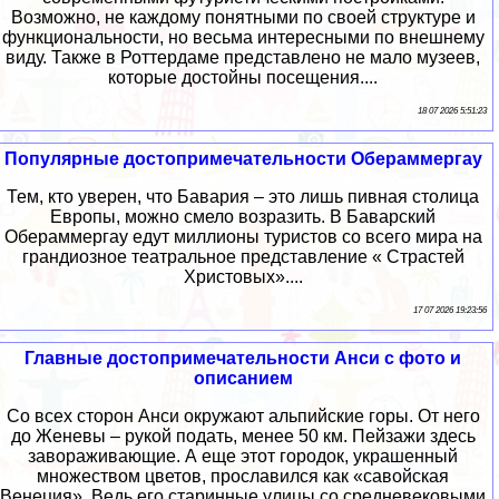
Возможно, не каждому понятными по своей структуре и
функциональности, но весьма интересными по внешнему
виду. Также в Роттердаме представлено не мало музеев,
которые достойны посещения....
18 07 2026 5:51:23
Популярные достопримечательности Обераммергау
Тем, кто уверен, что Бавария – это лишь пивная столица
Европы, можно смело возразить. В Баварский
Обераммергау едут миллионы туристов со всего мира на
грандиозное театральное представление « Страстей
Христовых»....
17 07 2026 19:23:56
Главные достопримечательности Анси с фото и
описанием
Со всех сторон Анси окружают альпийские горы. От него
до Женевы – рукой подать, менее 50 км. Пейзажи здесь
завораживающие. А еще этот городок, украшенный
множеством цветов, прославился как «савойская
Венеция». Ведь его старинные улицы со средневековыми