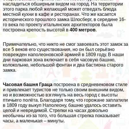
насладиться обширным видом на город. На территории
этого парка любой желающий может отведать блюда
местной кухни в кафе и ресторанах. Что же касается
исторического прошлого замка Шлосберг, в середине 16-
го века по проекту итальянских архитекторов была
построена крепость высотой в
400 метров
.
Примечательно, что никто не смог завоевать этот замок за
все 5 веков его существования, но он был серьёзно
поврежден наполеоновской армией в 1809 году. В наши
дни парковая зона включает в себя часовую башню,
колокольню, небольшой фонтан и два бастиона старого
замка.
Часовая башня Граца
построена в средневековом стиле
и привлекает туристов не только своим внешним видом,
но и возможностью взглянуть на весь город с высоты
птичьего полёта. Благодаря тому, что горожане заплатили
в 1809 году выкуп Наполеону, башню удалось оставить
целой и невредимой. Стрелки на часах довольно
необычны из-за того, что большая стрелка показывает
часы, а маленькая – минуты.