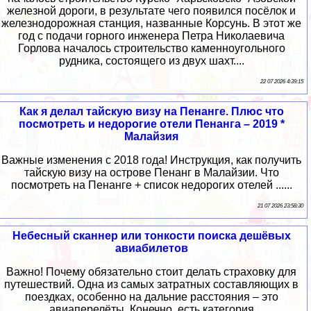
железной дороги, в результате чего появился посёлок и
железнодорожная станция, названные Корсунь. В этот же
год с подачи горного инженера Петра Николаевича
Горлова началось строительство каменноугольного
рудника, состоящего из двух шахт....
22 07 2026 4:39:15
Как я делал тайскую визу на Пенанге. Плюс что
посмотреть и недорогие отели Пенанга – 2019 *
Малайзия
Важные изменения с 2018 года! Инструкция, как получить
тайскую визу на острове Пенанг в Малайзии. Что
посмотреть на Пенанге + список недорогих отелей ......
21 07 2026 23:58:30
Небесный сканнер или тонкости поиска дешёвых
авиабилетов
Важно! Почему обязательно стоит делать страховку для
путешествий. Одна из самых затратных составляющих в
поездках, особенно на дальние расстояния – это
авиаперелёты. Конечно, есть категория