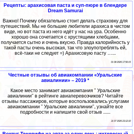
Рецепты: арахисовая паста и суп-пюре в блендере
Dream Samurai
Важно! Почему обязательно стоит делать страховку для
путешествий. Мы не большие любители арахиса в чистом
виде, но вот паста из него идёт у нас на ура. Особенно
хорошо она сочетается с хрустящими хлебцами,
получается сытно и очень вкусно. Правда калорийность у
такой пасты очень высокая, так что злоупотреблять ей,
всё-таки не следует =) Арахисовую пасту …...
01 08 2026 17:50:15
Честные отзывы об авиакомпании «Уральские
авиалинии» – 2019 *
Какое место занимает авиакомпания " Уральские
авиалинии" в рейтинге авиаперевозчиков? Читайте
отзывы пассажиров, которые воспользовались услугами
авиакомпании " Уральские авиалинии", узнайте все
подробности и напишите свой отзыв ......
31 07 2026 23:12:10
Вокруг Тенерифе на авто за один день: интересный