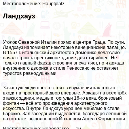
Местоположение: Hauptplatz.
Ландхауз
Уголок Северной Италии прямо в центре Граца. По сути,
Ландхауз напоминает некоторые венецианские палаццо.
В 1557 г. итальянский архитектор Доменико делл’Алио
начал строить престижное здание для стирийцев. Не
только главный фасад строения впечатляет, но и аркада
внутреннего дворика в стиле Ренессанс не оставляет
туристов равнодушными.
Зачастую люди просто стоят в изумлении как только
входят в просторный двор впервые. Аркады на всех трёх
этажах здания, медные горгульи 16-го века, бронзовый
фонтан — всё это произведения архитектурного
искусства. Внутри Ландхауз украшен мебелью в стиле
барокко. Зал заседаний выделяется, благодаря лепниной
на потолке, выполненной Йоханном Ангело Форментини.
Местоположение: Herrengasse — 16.