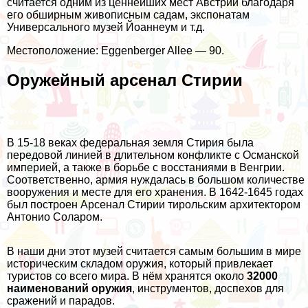
считается одним из ценнейших мест Австрии благодаря
его обширным живописным садам, экспонатам
Универсального музей Йоаннеум и т.д.
Местоположение: Eggenberger Allee — 90.
Оружейный арсенал Стирии
В 15-18 веках федеральная земля Стирия была
передовой линией в длительном конфликте с Османской
империей, а также в борьбе с восстаниями в Венгрии.
Соответственно, армия нуждалась в большом количестве
вооружения и месте для его хранения. В 1642-1645 годах
был построен Арсенал Стирии тирольским архитектором
Антонио Соларом.
В наши дни этот музей считается самым большим в мире
историческим складом оружия, который привлекает
туристов со всего мира. В нём хранятся около
32000
наименований оружия
, инструментов, доспехов для
сражений и парадов.