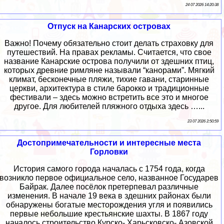
24 07 2026 14:20:38
Отпуск на Канарских островах
Важно! Почему обязательно стоит делать страховку для
путешествий. На правах рекламы. Считается, что свое
название Канарские острова получили от здешних птиц,
которых древние римляне называли “канорами”. Мягкий
климат, бесконечные пляжи, тихие гавани, старинные
церкви, архитектура в стиле барокко и традиционные
фестивали – здесь можно встретить все это и многое
другое. Для любителей пляжного отдыха здесь …...
23 07 2026 2:50:59
Достопримечательности и интересные места
Горловки
История самого города началась с 1754 года, когда
возникло первое официальное село, названное Государев
Байрак. Далее посёлок претерпевал различные
изменения. В начале 19 века в здешних районах были
обнаружены богатые месторождения угля и появились
первые небольшие крестьянские шахты. В 1867 году
началось строительство Курско- Харьсковско- Азовской