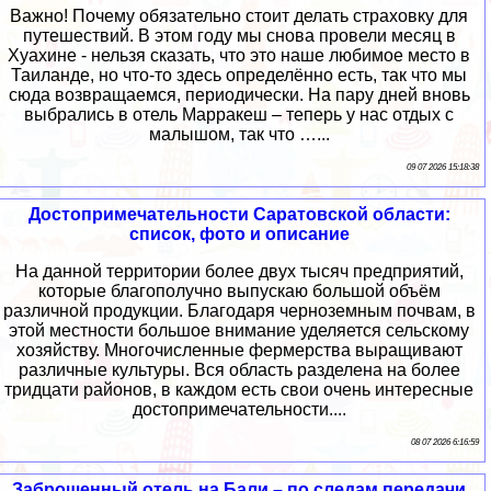
Важно! Почему обязательно стоит делать страховку для
путешествий. В этом году мы снова провели месяц в
Хуахине - нельзя сказать, что это наше любимое место в
Таиланде, но что-то здесь определённо есть, так что мы
сюда возвращаемся, периодически. На пару дней вновь
выбрались в отель Марракеш – теперь у нас отдых с
малышом, так что …...
09 07 2026 15:18:38
Достопримечательности Саратовской области:
список, фото и описание
На данной территории более двух тысяч предприятий,
которые благополучно выпускаю большой объём
различной продукции. Благодаря черноземным почвам, в
этой местности большое внимание уделяется сельскому
хозяйству. Многочисленные фермерства выращивают
различные культуры. Вся область разделена на более
тридцати районов, в каждом есть свои очень интересные
достопримечательности....
08 07 2026 6:16:59
Заброшенный отель на Бали – по следам передачи