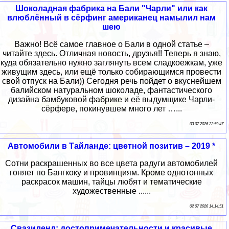
Шоколадная фабрика на Бали "Чарли" или как
влюблённый в сёрфинг американец намылил нам
шею
Важно! Всё самое главное о Бали в одной статье –
читайте здесь. Отличная новость, друзья!! Теперь я знаю,
куда обязательно нужно заглянуть всем сладкоежкам, уже
живущим здесь, или ещё только собирающимся провести
свой отпуск на Бали)) Сегодня речь пойдет о вкуснейшем
балийском натуральном шоколаде, фантастического
дизайна бамбуковой фабрике и её выдумщике Чарли-
сёрфере, покинувшем много лет …...
03 07 2026 22:59:47
Автомобили в Тайланде: цветной позитив – 2019 *
Сотни раскрашенных во все цвета радуги автомобилей
гоняет по Бангкоку и провинциям. Кроме однотонных
раскрасок машин, тайцы любят и тематические
художественные ......
02 07 2026 14:14:51
Свазиленд: достопримечательности и красивые