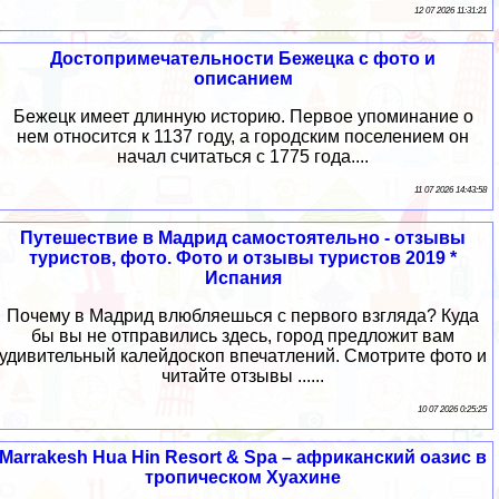
12 07 2026 11:31:21
Достопримечательности Бежецка с фото и
описанием
Бежецк имеет длинную историю. Первое упоминание о
нем относится к 1137 году, а городским поселением он
начал считаться с 1775 года....
11 07 2026 14:43:58
Путешествие в Мадрид самостоятельно - отзывы
туристов, фото. Фото и отзывы туристов 2019 *
Испания
Почему в Мадрид влюбляешься с первого взгляда? Куда
бы вы не отправились здесь, город предложит вам
удивительный калейдоскоп впечатлений. Смотрите фото и
читайте отзывы ......
10 07 2026 0:25:25
Marrakesh Hua Hin Resort & Spa – африканский оазис в
тропическом Хуахине