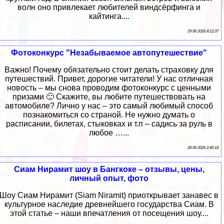
волн оно привлекает любителей виндсёрфинга и
кайтинга....
29 06 2026 8:12:37
Фотоконкурс "Незабываемое автопутешествие"
Важно! Почему обязательно стоит делать страховку для
путешествий. Привет, дорогие читатели! У нас отличная
новость – мы снова проводим фотоконкурс с ценными
призами 🙂 Скажите, вы любите путешествовать на
автомобиле? Лично у нас – это самый любимый способ
познакомиться со страной. Не нужно думать о
расписании, билетах, стыковках и т.п – садись за руль в
любое …...
28 06 2026 2:40:18
Сиам Нирамит шоу в Бангкоке – отзывы, цены,
личный опыт, фото
Шоу Сиам Нирамит (Siam Niramit) приоткрывает занавес в
культурное наследие древнейшего государства Сиам. В
этой статье – наши впечатления от посещения шоу....