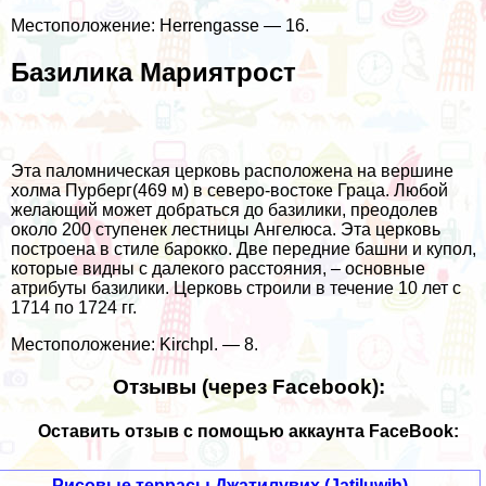
Местоположение: Herrengasse — 16.
Базилика Мариятрост
Эта паломническая церковь расположена на вершине
холма Пурберг(469 м) в северо-востоке Граца. Любой
желающий может добраться до базилики, преодолев
около 200 ступенек лестницы Ангелюса. Эта церковь
построена в стиле барокко. Две передние башни и купол,
которые видны с далекого расстояния, – основные
атрибуты базилики. Церковь строили в течение 10 лет с
1714 по 1724 гг.
Местоположение: Kirchpl. — 8.
Отзывы (через Facebook):
Оставить отзыв с помощью аккаунта FaceBook:
Рисовые террасы Джатилувих (Jatiluwih) –