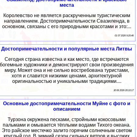
места
Королевство не является раскрученным туристическим
направлением. Достопримечательности Свазиленда, в
основном, связаны с его природными красотами и это:...
01 07 2026 9:20:46
Достопримечательности и популярные места Литвы
Сегодня страна известна и как место, где встречаются
богемные художники и демонстрируют свои произведения
миру. Может она и не сильно востребована туристами,
хотя и славится низкими ценами, архитектурной
оригинальностью и уникальными традициями....
30 06 2026 20:10:17
Основные достопримечательности Муйне с фото и
описанием
Турзона окружена песками, стройными кокосовыми
пальмами и омывается тёплыми водами Тихого океана.
Это райское местечко залито горячим солнечным светом
круглый год. В зимний сезон сильных ветров и высоких