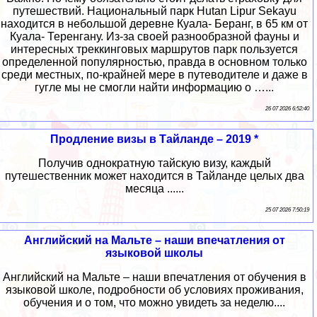
путешествий. Национальный парк Hutan Lipur Sekayu
находится в небольшой деревне Куала- Беранг, в 65 км от
Куала- Теренгану. Из-за своей разнообразной фауны и
интересных треккинговых маршрутов парк пользуется
определенной популярностью, правда в основном только
среди местных, по-крайней мере в путеводителе и даже в
гугле мы не смогли найти информацию о …...
26 07 2026 6:52:40
Продление визы в Тайланде – 2019 *
Получив однократную тайскую визу, каждый
путешественник может находится в Тайланде целых два
месяца ......
25 07 2026 7:50:19
Английский на Мальте – наши впечатления от
языковой школы
Английский на Мальте – наши впечатления от обучения в
языковой школе, подробности об условиях проживания,
обучения и о том, что можно увидеть за неделю....