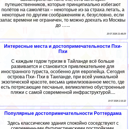
путешественников, которые принципиально избегают
полётов на самолётах – некоторые из-за страха летать, а
некоторые по другим соображениям и, безусловно, если
запас времени не ограничен, то можно доехать из Москвы
до …...
20 07 2026 21:48:29
Интересные места и достопримечательности Пхи-
Пхи
С каждым годом туризм в Тайланде всё больше
развивается и становится привлекательнее для
иностранного туриста, особенно для европейца. Сегодня
острова Пхи- Пхи в Таиланде, при всей уникальной
экзотической красоте, весьма цивилизованное место, где
есть потрясающие песчаные, великолепно обустроенные
пляжи с самой современной инфраструктурой....
19 07 2026 2:16:32
Популярные достопримечательности Роттердама
Здесь классические здания спокойно соседствуют с
современными футуристическими постройками.