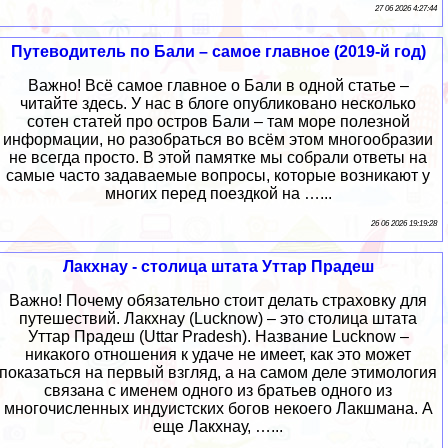
27 06 2026 4:27:44
Путеводитель по Бали – самое главное (2019-й год)
Важно! Всё самое главное о Бали в одной статье –
читайте здесь. У нас в блоге опубликовано несколько
сотен статей про остров Бали – там море полезной
информации, но разобраться во всём этом многообразии
не всегда просто. В этой памятке мы собрали ответы на
самые часто задаваемые вопросы, которые возникают у
многих перед поездкой на …...
26 06 2026 19:19:28
Лакхнау - столица штата Уттар Прадеш
Важно! Почему обязательно стоит делать страховку для
путешествий. Лакхнау (Lucknow) – это столица штата
Уттар Прадеш (Uttar Pradesh). Название Lucknow –
никакого отношения к удаче не имеет, как это может
показаться на первый взгляд, а на самом деле этимология
связана с именем одного из братьев одного из
многочисленных индуистских богов некоего Лакшмана. А
еще Лакхнау, …...