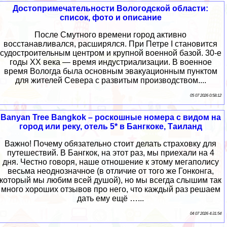
Достопримечательности Вологодской области:
список, фото и описание
После Смутного времени город активно
восстанавливался, расширялся. При Петре I становится
судостроительным центром и крупной военной базой. 30-е
годы XX века — время индустриализации. В военное
время Вологда была основным эвакуационным пунктом
для жителей Севера с развитым производством....
05 07 2026 0:58:12
Banyan Tree Bangkok – роскошные номера с видом на
город или реку, отель 5* в Бангкоке, Таиланд
Важно! Почему обязательно стоит делать страховку для
путешествий. В Бангкок, на этот раз, мы приехали на 4
дня. Честно говоря, наше отношение к этому мегаполису
весьма неоднозначное (в отличие от того же Гонконга,
который мы любим всей душой), но мы всегда слышим так
много хороших отзывов про него, что каждый раз решаем
дать ему ещё …...
04 07 2026 4:31:54