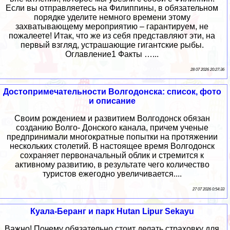
Если вы отправляетесь на Филиппины, в обязательном
порядке уделите немного времени этому
захватывающему мероприятию – гарантируем, не
пожалеете! Итак, что же из себя представляют эти, на
первый взгляд, устрашающие гигантские рыбы.
Оглавление1 Факты …...
28 07 2026 20:27:36
Достопримечательности Волгодонска: список, фото
и описание
Своим рождением и развитием Волгодонск обязан
созданию Волго- Донского канала, причем ученые
предпринимали многократные попытки на протяжении
нескольких столетий. В настоящее время Волгодонск
сохраняет первоначальный облик и стремится к
активному развитию, в результате чего количество
туристов ежегодно увеличивается....
27 07 2026 0:54:33
Куала-Беранг и парк Hutan Lipur Sekayu
Важно! Почему обязательно стоит делать страховку для