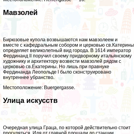
Мавзолей
Бирюзовые купола возвышаются нам мавзолеем и
вместе с кафедральным собором и церковью св.Катерины
определяет великолепный вид города. В 1614 император
Фердинанд ll поручил своему придворному итальянскому
художнику и архитектору возвести мавзолей рядом с
церковью св.Екатерины. Но лишь при правнуке
Фердинанда Леопольде l было сконструировано
внутреннее убранство.
Местоположение: Buergergasse.
Улица искусств
Очередная улица Граца, по которой действительно стоит
прогуляться. Идя от главной площади до станции