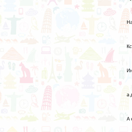
На
Кс
Ин
а 
А 