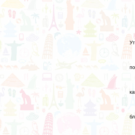
Ут
по
ка
бл