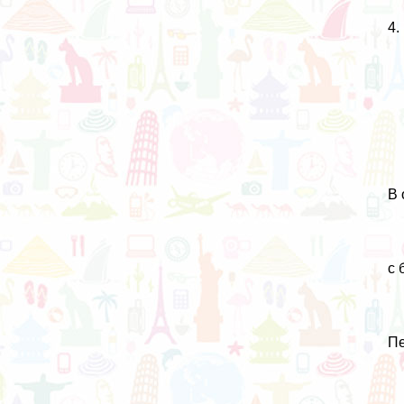
4.
В 
с 
Пе