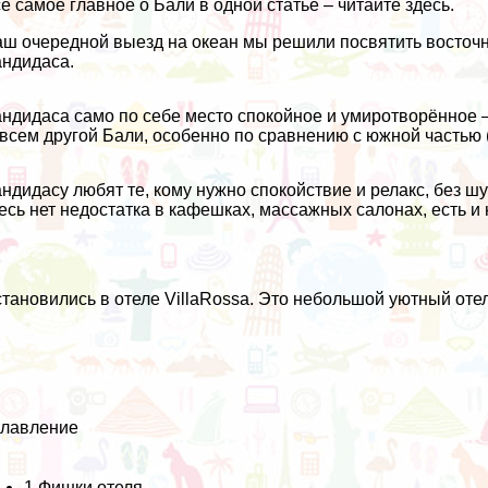
ё самое главное о Бали в одной статье – читайте здесь.
ш очередной выезд на океан мы решили посвятить восточн
ндидаса.
ндидаса само по себе место спокойное и умиротворённое –
всем другой Бали, особенно по сравнению с южной частью (
ндидасу любят те, кому нужно спокойствие и релакс, без шу
есь нет недостатка в кафешках, массажных салонах, есть и
тановились в отеле VillaRossa. Это небольшой уютный отел
главление
1
Фишки отеля