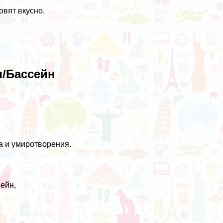
овят вкусно.
/Бассейн
а и умиротворения.
ейн,