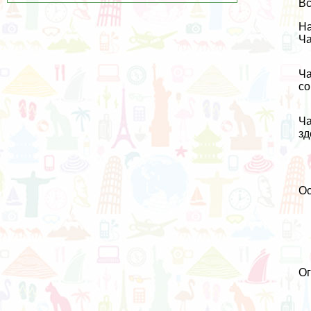
Вс
На
Ча
Ча
со
Ча
зд
Ос
О