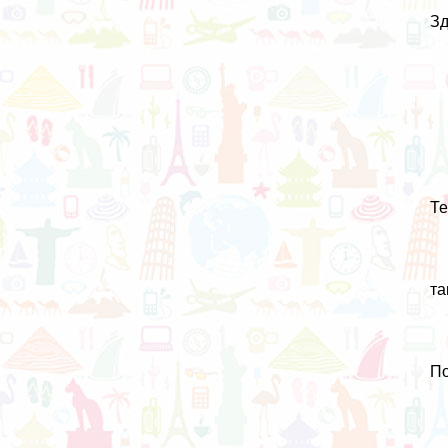
Зд
Те
та
По