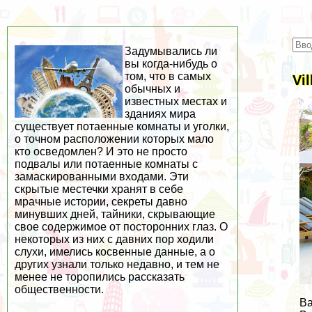
Задумывались ли
вы когда-нибудь о
том, что в самых
Vi
обычных и
известных местах и
зданиях мира
существует потаенные комнаты и уголки,
о точном расположении которых мало
кто осведомлен? И это не просто
подвалы или потаенные комнаты с
замаскированными входами. Эти
скрытые местечки хранят в себе
мрачные истории, секреты давно
минувших дней, тайники, скрывающие
свое содержимое от посторонних глаз. О
некоторых из них с давних пор ходили
слухи, имелись косвенные данные, а о
других узнали только недавно, и тем не
менее не торопились рассказать
общественности.
Ва