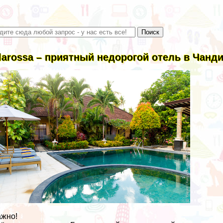
llarossa – приятный недорогой отель в Чанд
жно!