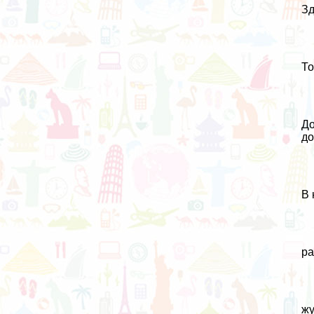
Зд
То
До
д
В 
ра
жу