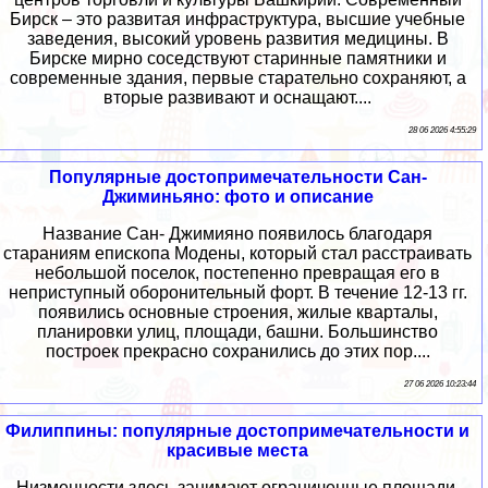
Бирск – это развитая инфраструктура, высшие учебные
заведения, высокий уровень развития медицины. В
Бирске мирно соседствуют старинные памятники и
современные здания, первые старательно сохраняют, а
вторые развивают и оснащают....
28 06 2026 4:55:29
Популярные достопримечательности Сан-
Джиминьяно: фото и описание
Название Сан- Джимияно появилось благодаря
стараниям епископа Модены, который стал расстраивать
небольшой поселок, постепенно превращая его в
неприступный оборонительный форт. В течение 12-13 гг.
появились основные строения, жилые кварталы,
планировки улиц, площади, башни. Большинство
построек прекрасно сохранились до этих пор....
27 06 2026 10:23:44
Филиппины: популярные достопримечательности и
красивые места
Низменности здесь занимают ограниченные площади,