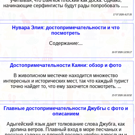
учитывая, что Бангкок плоский как доска. Однако,
начинающие серфингисты будут рады попробовать ......
17 07 2026 4:27:35
Нувара Элия: достопримечательности и что
посмотреть
Содержание:...
16 07 2026 13:59:17
Достопримечательности Каяни: обзор и фото
В живописном местечке находится множество
интересных и исторических мест, так что каждый турист
точно найдет то, что ему захочется посмотреть. ...
15 07 2026 18:33:52
Главные достопримечательности Джубгы с фото и
описанием
Адыгейский язык дает толкование слова Джубга, как
долина ветров. Плавный вход в море песчаных и
песчано-галечных пляжей поселка удобен взрослым и