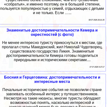
«собратья», и именно поэтому, он в большей степени,
пользуется популярностью у семей, отдыхающих с детьми
и не только. Если …...
08 07 2026 20:21:35
Знаменитые достопримечательности Кемера и
окрестностей (с фото)
Не менее интересно туристу прикоснуться к местам, где
пролагал стопы Македонский, жил Николай Чудотворец,
существовало государство Ликия. Знаменитые
достопримечательности Кемера готовы поделиться
природными и историческими секретами....
07 07 2026 9:37:17
Босния и Герцеговина: достопримечательности и
интересные места
Печальные исторические события не позволили стране
завоевать особенный интерес у путешественников.
Несмотря на такие нюансы, многие туристы обладают
возможностью понять, насколько интересной и
захватывающей может быть поездка в Боснию и