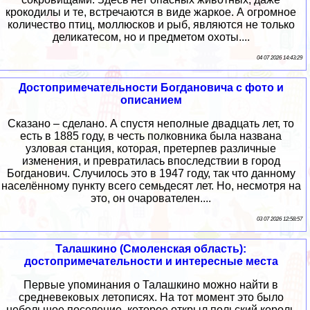
крокодилы и те, встречаются в виде жаркое. А огромное
количество птиц, моллюсков и рыб, являются не только
деликатесом, но и предметом охоты....
04 07 2026 14:43:29
Достопримечательности Богдановича с фото и
описанием
Сказано – сделано. А спустя неполные двадцать лет, то
есть в 1885 году, в честь полковника была названа
узловая станция, которая, претерпев различные
изменения, и превратилась впоследствии в город
Богданович. Случилось это в 1947 году, так что данному
населённому пункту всего семьдесят лет. Но, несмотря на
это, он очарователен....
03 07 2026 12:58:57
Талашкино (Смоленская область):
достопримечательности и интересные места
Первые упоминания о Талашкино можно найти в
средневековых летописях. На тот момент это было
небольшое поселение, которое открыл польский король