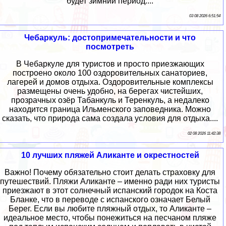
будет зимний период....
03 08 2026 6:51:54
Чебаркуль: достопримечательности и что
посмотреть
В Чебаркуле для туристов и просто приезжающих
построено около 100 оздоровительных санаториев,
лагерей и домов отдыха. Оздоровительные комплексы
размещены очень удобно, на берегах чистейших,
прозрачных озёр Табанкуль и Теренкуль, а недалеко
находится граница Ильменского заповедника. Можно
сказать, что природа сама создала условия для отдыха....
02 08 2026 11:42:38
10 лучших пляжей Аликанте и окрестностей
Важно! Почему обязательно стоит делать страховку для
путешествий. Пляжи Аликанте – именно ради них туристы
приезжают в этот солнечный испанский городок на Коста
Бланке, что в переводе с испанского означает Белый
Берег. Если вы любите пляжный отдых, то Аликанте –
идеальное место, чтобы понежиться на песчаном пляже