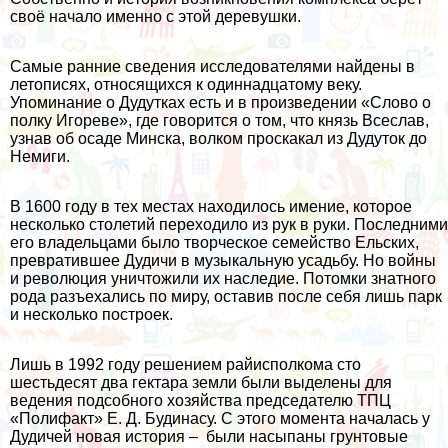
своё начало именно с этой деревушки.
Самые ранние сведения исследователями найдены в
летописях, относящихся к одиннадцатому веку.
Упоминание о Дудутках есть и в произведении «Слово о
полку Игореве», где говорится о том, что князь Всеслав,
узнав об осаде Минска, волком проскакал из Дудуток до
Немиги.
В 1600 году в тех местах находилось имение, которое
несколько столетий переходило из рук в руки. Последними
его владельцами было творческое семейство Ельских,
превратившее Дудичи в музыкальную усадьбу. Но войны
и революция уничтожили их наследие. Потомки знатного
рода разъехались по миру, оставив после себя лишь парк
и несколько построек.
Лишь в 1992 году решением райисполкома сто
шестьдесят два гектара земли были выделены для
ведения подсобного хозяйства председателю ТПЦ
«Полифакт» Е. Д. Будинасу. С этого момента началась у
Дудичей новая история – были насыпаны грунтовые