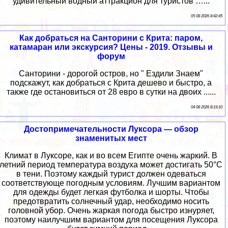
удивительный водный аттракцион для туристов …...
05 08 2026 8:42:45
Как добраться на Санторини с Крита: паром,
катамаран или экскурсия? Цены - 2019. Отзывы и
форум
Санторини - дорогой остров, но " Ездили Знаем"
подскажут, как добраться с Крита дешево и быстро, а
также где остановиться от 28 евро в сутки на двоих ......
04 08 2026 8:19:10
Достопримечательности Луксора — обзор
знаменитых мест
Климат в Луксоре, как и во всем Египте очень жаркий. В
летний период температура воздуха может достигать 50°C
в тени. Поэтому каждый турист должен одеваться
соответствующе погодным условиям. Лучшим вариантом
для одежды будет легкая футболка и шорты. Чтобы
предотвратить солнечный удар, необходимо носить
головной убор. Очень жаркая погода быстро изнуряет,
поэтому наилучшим вариантом для посещения Луксора