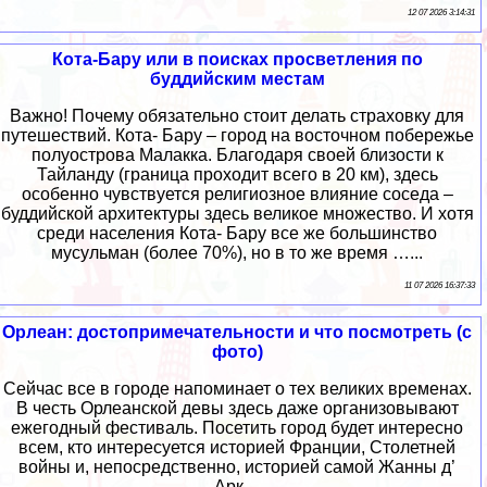
12 07 2026 3:14:31
Кота-Бару или в поисках просветления по
буддийским местам
Важно! Почему обязательно стоит делать страховку для
путешествий. Кота- Бару – город на восточном побережье
полуострова Малакка. Благодаря своей близости к
Тайланду (граница проходит всего в 20 км), здесь
особенно чувствуется религиозное влияние соседа –
буддийской архитектуры здесь великое множество. И хотя
среди населения Кота- Бару все же большинство
мусульман (более 70%), но в то же время …...
11 07 2026 16:37:33
Орлеан: достопримечательности и что посмотреть (с
фото)
Сейчас все в городе напоминает о тех великих временах.
В честь Орлеанской девы здесь даже организовывают
ежегодный фестиваль. Посетить город будет интересно
всем, кто интересуется историей Франции, Столетней
войны и, непосредственно, историей самой Жанны д’
Арк....