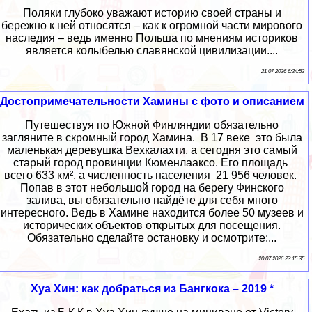
Поляки глубоко уважают историю своей страны и
бережно к ней относятся – как к огромной части мирового
наследия – ведь именно Польша по мнениям историков
является колыбелью славянской цивилизации....
21 07 2026 6:24:52
Достопримечательности Хамины с фото и описанием
Путешествуя по Южной Финляндии обязательно
загляните в скромный город Хамина. В 17 веке это была
маленькая деревушка Вехкалахти, а сегодня это самый
старый город провинции Кюменлааксо. Его площадь
всего 633 км², а численность населения 21 956 человек.
Попав в этот небольшой город на берегу Финского
залива, вы обязательно найдёте для себя много
интересного. Ведь в Хамине находится более 50 музеев и
исторических объектов открытых для посещения.
Обязательно сделайте остановку и осмотрите:...
20 07 2026 23:15:35
Хуа Хин: как добраться из Бангкока – 2019 *