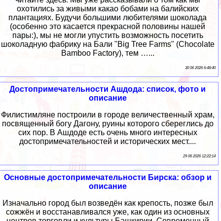
охотились за живыми какао бобами на балийских
плантациях. Будучи большими любителями шоколада
(особенно это касается прекрасной половины нашей
пары:), мы не могли упустить возможность посетить
шоколадную фабрику на Бали "Big Tree Farms" (Chocolate
Bamboo Factory), тем …...
30 06 2026 6:48:40
Достопримечательности Ашдода: список, фото и
описание
Филистимляне построили в городе величественный храм,
посвященный богу Дагону, руины которого сбереглись до
сих пор. В Ашдоде есть очень много интересных
достопримечательностей и исторических мест....
29 06 2026 12:22:14
Основные достопримечательности Бирска: обзор и
описание
Изначально город был возведён как крепость, позже был
сожжён и восстанавливался уже, как один из основных
центров торговли и культуры Башкирии. Современный