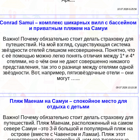
10 07 2026 6:35:56
Conrad Samui – комплекс шикарных вилл с бассейном
и приватным пляжем на Самуи
Важно! Почему обязательно стоит делать страховку для
путешествий. На мой взгляд, существующая система
звёздности отелей слишком несовершенна. Понятно, что
с её помощью можно легко понять отличия между 1* и 4*
отелями, но о чём они не дают совершенно никакого
представления, так это о разнице между отелями одной
звёздности. Вот, например, пятизвёздочные отели – они
могут …...
09 07 2026 10:10:38
Пляж Маенам на Самуи – спокойное место для
отдыха с детьми
Важно! Почему обязательно стоит делать страховку для
путешествий. Пляж Маенам, расположенный на самом
севере Самуи –это 3-й большой и популярный пляж на
острове (вместе с Чавенгом и Ламаи). Пляж этот
существенно более спокойный, чем его тусовочные