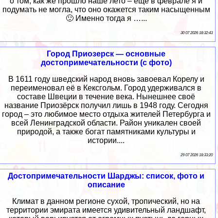
о том, как же прошло наше лето – ещё в феврале я и
подумать не могла, что оно окажется таким насыщенным
🙂 Именно тогда я …...
30 07 2026 18:32:43
Город Приозерск — основные
достопримечательности (с фото)
В 1611 году шведский народ вновь завоевал Корелу и
переименовал её в Кексгольм. Город удерживался в
составе Швеции в течение века. Нынешнее своё
название Приозёрск получил лишь в 1948 году. Сегодня
город – это любимое место отдыха жителей Петербурга и
всей Ленинградской области. Район уникален своей
природой, а также богат памятниками культуры и
истории....
29 07 2026 18:33:20
Достопримечательности Шарджы: список, фото и
описание
Климат в данном регионе сухой, тропический, но на
территории эмирата имеется удивительный ландшафт,