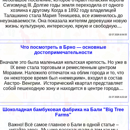
Сигизмунд III. Долгие годы земля переходила от одного
хозяина к другому. Когда в 1892 году владелицей
Талашкино стала Мария Тенишева, все изменилось до
неузнаваемости. Она показала жителям деревушки новую
жизнь: культурную, интересную, яркую и свободную....
02 07 2026 8:54:55
Что посмотреть в Брно — основные
достопримечательности
Вначале это была маленькая кельтская крепость. Но уже в
IX веке стала торговым и ремесленным центром
Моравии. Наложило отпечаток на облик города и то, что
он некоторое время был «немецким», входил в состав
Австро- Венгрии. Исторический квартал представляет
собой пешеходную зону и находится в центре города....
01 07 2026 4:23:18
Шоколадная бамбуковая фабрика на Бали "Big Tree
Farms"
Важно! Всё самое главное о Бали в одной статье –
читайте здесь. Мы уже рассказывали о том как мы