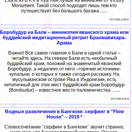
Ехать из Б К К в Хуа Хин лучше на минивэне от Victory
Monument. Такой способ подходит лишь тем кто
путешествует без большого багажа ......
19 07 2026 13:36:51
Боробудур на Бали – миникопия яванского храма или
буддийский медитационный ретрит Брахмавихара-
Арама
Важно! Всё самое главное о Бали в одной статье –
читайте здесь. На севере Бали есть необычный
буддийский храм, похожий на знаменитый яванский
Боробудур, а недалеко от него –горячие источники-
купальни, о которых я также сегодня расскажу. На
мусульманском острове Ява в Индонезии, есть
нетипичный для этих мест буддийский храм Боробудур
(Borobudur) – известное место паломничества …...
18 07 2026 6:25:14
Водные развлечения в Бангкоке: серфинг в "Flow
House" – 2019 *
Словосочетание "серфинг в Бангкоке" звучит странно,