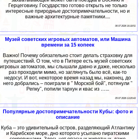
Герцеговину. Государство готово открыть не только
интересные природные достопримечательности, но и
важные архитектурные памятники....
06 07 2026 16:18:51
Музей советских игровых автоматов, или Машина
времени за 15 копеек
Важно! Почему обязательно стоит делать страховку для
путешествий. О том, что в Питере есть музей советских
игровых автоматов, мы слышали давно и даже, несколько
раз проходили мимо, но заглянуть было всё, как-то
недосуг. И вот, некоторое время назад мы, наконец, до
него добрались – поиграли в " Морской бой", потянули "
Репку", попили тархун и квас из …...
05 07 2026 13:20:43
Популярные достопримечательности Кубы: фото и
описание
Куба – это удивительный остров, разделяющий Атлантику
и Карибское море, дно которого усыпано пиратскими
сокровищами. Здесь нет опасных животных, даже