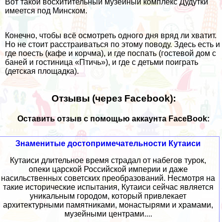
Вот такой восхитительный музейный комплекс Дудутки
имеется под Минском.
Конечно, чтобы всё осмотреть одного дня вряд ли хватит.
Но не стоит расстраиваться по этому поводу. Здесь есть и
где поесть (кафе и корчма), и где поспать (гостевой дом с
баней и гостиница «Птичь»), и где с детьми поиграть
(детская площадка).
Отзывы (через Facebook):
Оставить отзыв с помощью аккаунта FaceBook:
Знаменитые достопримечательности Кутаиси
Кутаиси длительное время страдал от набегов турок,
опеки царской Российской империи и даже
насильственных советских преобразований. Несмотря на
такие исторические испытания, Кутаиси сейчас является
уникальным городом, который привлекает
архитектурными памятниками, монастырями и храмами,
музейными центрами....