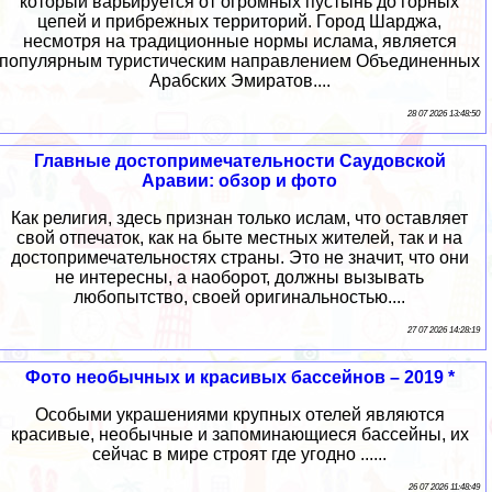
который варьируется от огромных пустынь до горных
цепей и прибрежных территорий. Город Шарджа,
несмотря на традиционные нормы ислама, является
популярным туристическим направлением Объединенных
Арабских Эмиратов....
28 07 2026 13:48:50
Главные достопримечательности Саудовской
Аравии: обзор и фото
Как религия, здесь признан только ислам, что оставляет
свой отпечаток, как на быте местных жителей, так и на
достопримечательностях страны. Это не значит, что они
не интересны, а наоборот, должны вызывать
любопытство, своей оригинальностью....
27 07 2026 14:28:19
Фото необычных и красивых бассейнов – 2019 *
Особыми украшениями крупных отелей являются
красивые, необычные и запоминающиеся бассейны, их
сейчас в мире строят где угодно ......
26 07 2026 11:48:49