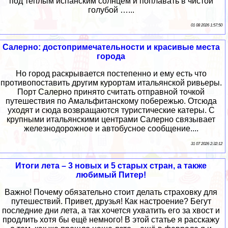
под теплым испанским солнцем и поплавать в чистой
голубой …...
01 08 2026 1:57:50
Салерно: достопримечательности и красивые места
города
Но город раскрывается постепенно и ему есть что
противопоставить другим курортам итальянской ривьеры.
Порт Салерно принято считать отправной точкой
путешествия по Амальфитанскому побережью. Отсюда
уходят и сюда возвращаются туристические катеры. С
крупными итальянскими центрами Салерно связывает
железнодорожное и автобусное сообщение....
31 07 2026 2:32:12
Итоги лета – 3 новых и 5 старых стран, а также
любимый Питер!
Важно! Почему обязательно стоит делать страховку для
путешествий. Привет, друзья! Как настроение? Бегут
последние дни лета, а так хочется ухватить его за хвост и
продлить хотя бы ещё немного! В этой статье я расскажу