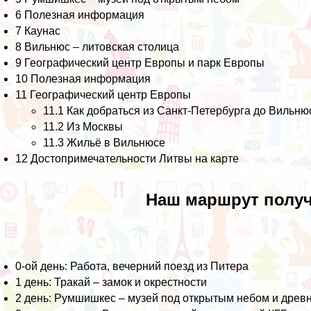
6
Полезная информация
7
Каунас
8
Вильнюс – литовская столица
9
Географический центр Европы и парк Европы
10
Полезная информация
11
Географический центр Европы
11.1
Как добраться из Санкт-Петербурга до Вильн
11.2
Из Москвы
11.3
Жильё в Вильнюсе
12
Достопримечательности Литвы на карте
Наш маршрут полу
0-ой день: Работа, вечерний поезд из Питера
1 день: Тракай – замок и окрестности
2 день: Румшишкес – музей под открытым небом и древн