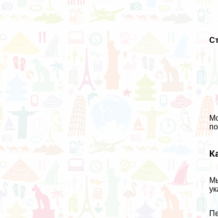
С
Мо
по
К
Мы
ук
Пе