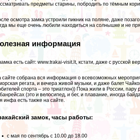
ссматривать предметы старины, побродить по тёмным кори
сле осмотра замка устроили пикник на поляне, даже позаг
гда мы еще очень любили находиться на солнышке и не прят
олезная информация
замка есть сайт: www.trakai-visit.lt, кстати, даже с русской ве
 сайте собрана вся информация о всевозможных мероприят
морская регата, и вечера живой музыки, и даже балет Чайко
бителей спорта – это триатлон)) Пока жили в России, пару
банрейсах (это и велосипед, и бег, и плавание, иногда байд
я инфа есть также на сайте.
ракайский замок, часы работы:
c мая по сентябрь c 10.00 до 18.00