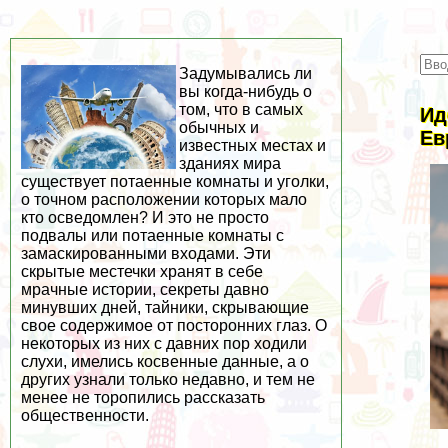
Задумывались ли
вы когда-нибудь о
том, что в самых
Ид
обычных и
Ев
известных местах и
зданиях мира
существует потаенные комнаты и уголки,
о точном расположении которых мало
кто осведомлен? И это не просто
подвалы или потаенные комнаты с
замаскированными входами. Эти
скрытые местечки хранят в себе
мрачные истории, секреты давно
минувших дней, тайники, скрывающие
свое содержимое от посторонних глаз. О
некоторых из них с давних пор ходили
слухи, имелись косвенные данные, а о
других узнали только недавно, и тем не
менее не торопились рассказать
общественности.