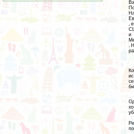
Ва
По
На
Е
, 
С
и
Ме
. 
ра
Ко
ис
се
би
Од
хо
уб
Ре
по