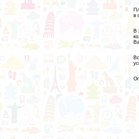
Пл
в 
В 
ко
Ва
Вс
ус
О