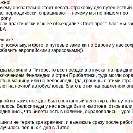
жно!
чему обязательно стоит делать страховку для путешествий
с, периодически, спрашивают – почему мы не пишем про
вропу
если практически всю её объездили? Ответ прост, блог мы з
ША
ксике
Но поскольку, и фото, и путевые заметки по Европе у нас с
збавить европейскими зарисовками))
гда мы жили в Питере, то все поездки в отпуска, на празд
ключением Финляндии и стран Прибалтики, туда могли сорв
сть в машину, или на велосипеды (да, границы с этими стра
лет на ночной автобус/поезд, благо в этих направлениях он
ной из таких поездок был спонтанный вело-тур в Литву, на 
телось. Велосипеды у нас всегда были наготове, открывали 
едившись, что билеты есть в наличии, обрадовались – ура! 
шили не терять зря времени, и выезжать сразу после работы
лучилось полных 4 дня в Литве.