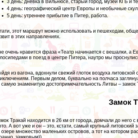
3 день: дневка в Вильнюсе, старый город, музей КГБ и 
4 день: географический центр Европы и необычные скул
5 день: утреннее прибытие в Питер, работа.
тати, этот маршрут можно использовать и пешеходам, обще
звит в этих направлениях.
е очень нравится фраза «Театр начинается с вешалки, а Е
лосипедами в поезд в центре Питера, наутро мы проснулис
йдя из вагона, вдохнули свежий глоток воздуха литовской 
иключениям. Первым делом, буквально на полчаса заглянул
 самую знаменитую достопримечательность Литвы – замок 
Замок Т
мок Тракай находится в 26 км от города, домчали до него с 
то. А вот уже и он – это, кстати, самый крупный литовский
 озере множество маленьких островов, а тот на котором ра
ранно, замковым))