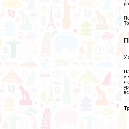
ра
По
То
П
У 
На
и 
лю
ур
вс
Т