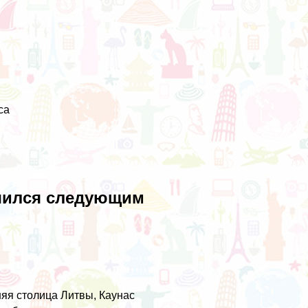
юса
чился следующим
яя столица Литвы, Каунас