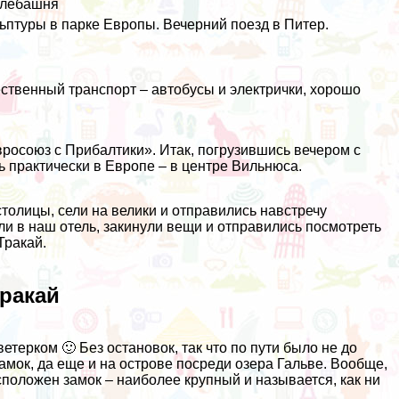
телебашня
ьптуры в парке Европы. Вечерний поезд в Питер.
ственный транспорт – автобусы и электрички, хорошо
вросоюз с Прибалтики». Итак, погрузившись вечером с
ь практически в Европе – в центре Вильнюса.
столицы, сели на велики и отправились навстречу
и в наш отель, закинули вещи и отправились посмотреть
Тракай.
ракай
ветерком 🙂 Без остановок, так что по пути было не до
 замок, да еще и на острове посреди озера Гальве. Вообще,
сположен замок – наиболее крупный и называется, как ни