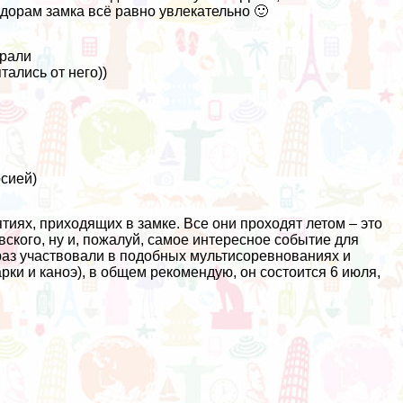
дорам замка всё равно увлекательно 🙂
орали
ались от него))
рсией)
иях, приходящих в замке. Все они проходят летом – это
вского, ну и, пожалуй, самое интересное событие для
 раз участвовали в подобных мультисоревнованиях и
арки и каноэ), в общем рекомендую, он состоится 6 июля,