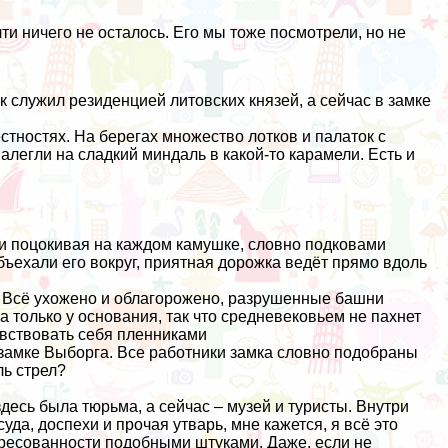
чти ничего не осталось. Его мы тоже посмотрели, но не
к служил резиденцией литовских князей, а сейчас в замке
стностях. На берегах множество лотков и палаток с
легли на сладкий миндаль в какой-то карамели. Есть и
 и поцокивая на каждом камушке, словно подковами
объехали его вокруг, приятная дорожка ведёт прямо вдоль
. Всё ухожено и облагорожено, разрушенные башни
а только у основания, так что средневековьем не пахнет
увствовать себя пленниками
в замке Выборга. Все работники замка словно подобраны
ль стрел?
здесь была тюрьма, а сейчас – музей и туристы. Внутри
уда, доспехи и прочая утварь, мне кажется, я всё это
ересованности подобными штуками. Даже, если не