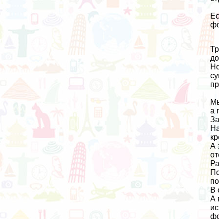
Ес
фо
Тр
до
Но
су
пр
Мы
а 
За
На
кр
А 
от
Ра
По
по
В 
А 
ис
фо