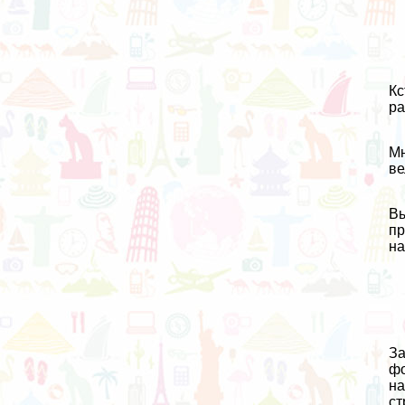
Кс
ра
Мн
ве
Вы
пр
на
За
фо
на
ст