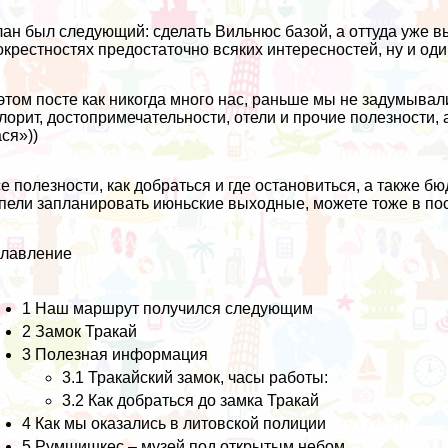
ан был следующий: сделать Вильнюс базой, а оттуда уже в
окрестностях предостаточно всяких интересностей, ну и од
этом посте как никогда много нас, раньше мы не задумыва
лорит, достопримечательности, отели и прочие полезности, 
ся»))
е полезности, как добраться и где остановиться, а также б
пели запланировать июньские выходные, можете тоже в пос
главление
1
Наш маршрут получился следующим
2
Замок Тракай
3
Полезная информация
3.1
Тракайский замок, часы работы:
3.2
Как добраться до замка Тракай
4
Как мы оказались в литовской полиции
5
Румшишкес – музей под открытым небом