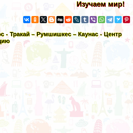
Изучаем мир!
 - Тракай – Румшишкес – Каунас - Центр
цию