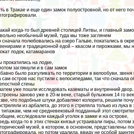
ть в Тракае и еще один замок полуостровной, но от него по
тографировали.
акай когда-то был древней столицей Литвы, и главный замо
вольно необычный музей, туда мы тоже заглянем
 сначала полюбовались на озеро Гальве, покатались в окре
венирами и традиционной едой – квасом и пирожками, мы на
окат лодок, катамаранов
 прокатились на лодке,
потом заглянули и в сам замок
бавно было разгуливать по территории в велообуви, звеня
 сам остров нас пустили с велосипедами, так что сначала 
епостной стены
затем уже пошли исследовать казематы и внутренний двор
строены заново уже в 20-м веке, старый булыжник 14 го век
зве, что подобные штуки добавляют колорита, решили поч
стреляли из арбалета, до этого я стреляла только из лука 
 типажам, чем не средневековый подданный этот смотрите
общем, исследовали каждый уголок в замке и на острове,
ведь когда-то в этих стенах князья устраивали пиры, потом 
торический музей, в котором, в основном, представлены пос
тографировала, но потом удалила, ввиду не особой заинт