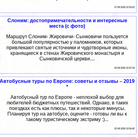
07 08 2026 22:50:22
Слоним: достопримечательности и интересные
места (с фото)
Маршрут Слоним- Жировичи- Сынковичи пользуется
большой популярностью у паломников, которых
привлекают святые источники и чудотворные иконы,
хранящиеся в стенах Жировичского монастыря и
Сынковичской церкви....
06 08 2026 22:47:18
Автобусные туры по Европе: советы и отзывы – 2019
*
Автобусный тур по Европе - неплохой выбор для
любителей бюджетных путешествий. Однако, в таких
поездках есть как плюсы, так и некоторые минусы.
Планируя тур на автобусе, оцените - готовы ли вы к
такому туристическому экстриму :)...
05 08 2026 10:54:42