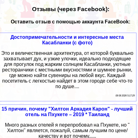
Отзывы (через Facebook):
Оставить отзыв с помощью аккаунта FaceBook:
Достопримечательности и интересные места
Касабланки (с фото)
Это и величественная архитектура, от которой буквально
захватывает дух, и узкие улочки, идеально подходящие
для прогулок под жарким солнцем Касабланки, уютные
ресторанчики с местными вкусностями и шумнее рынки,
где можно найти сувениры на любой вкус. Каждый
посетитель с легкостью найдет в этом городе себе что-то
по душе....
08 08 2026 5:17:29
15 причин, почему "Хилтон Аркадия Карон" - лучший
отель на Пхукете – 2019 * Таиланд
Много разных отелей я перепробовал на Пхукете, но "
Хилтон" является, пожалуй, самым лучшим по цене/
качеству и вот почему......