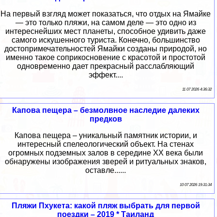
На первый взгляд может показаться, что отдых на Ямайке
— это только пляжи, на самом деле — это одно из
интереснейших мест планеты, способное удивить даже
самого искушенного туриста. Конечно, большинство
достопримечательностей Ямайки созданы природой, но
именно такое соприкосновение с красотой и простотой
одновременно дает прекрасный расслабляющий
эффект....
11 07 2026 4:36:32
Капова пещера – безмолвное наследие далеких
предков
Капова пещера – уникальный памятник истории, и
интересный спелеологический объект. На стенах
огромных подземных залов в середине XX века были
обнаружены изображения зверей и ритуальных знаков,
оставле......
10 07 2026 19:31:34
Пляжи Пхукета: какой пляж выбрать для первой
поездки – 2019 * Таиланд