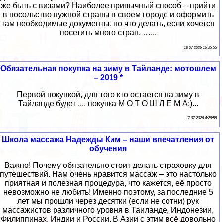
же быть с визами? Наиболее привычный способ – прийти
в посольство нужной страны в своем городе и оформить
там необходимые документы, но что делать, если хочется
посетить много стран, …...
18 07 2026 16:35:55
Обязательная покупка на зиму в Тайланде: мотошлем
– 2019 *
Первой покупкой, для того кто остается на зиму в
Тайланде будет .... покупка М О Т О Ш Л Е М А:)...
17 07 2026 4:28:58
Школа массажа Надежды Ким – наши впечатления от
обучения
Важно! Почему обязательно стоит делать страховку для
путешествий. Нам очень нравится массаж – это настолько
приятная и полезная процедура, что кажется, её просто
невозможно не любить! Именно поэтому, за последние 5
лет мы прошли через десятки (если не сотни) рук
массажистов различного уровня в Таиланде, Индонезии,
Филиппинах, Индии и России. В Азии с этим всё довольно