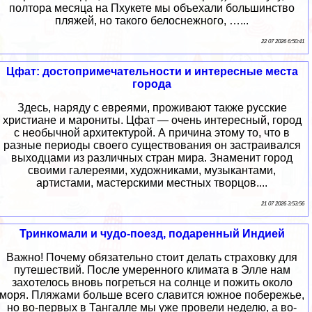
полтора месяца на Пхукете мы объехали большинство
пляжей, но такого белоснежного, …...
22 07 2026 6:50:41
Цфат: достопримечательности и интересные места
города
Здесь, наряду с евреями, проживают также русские
христиане и марониты. Цфат — очень интересный, город
с необычной архитектурой. А причина этому то, что в
разные периоды своего существования он застраивался
выходцами из различных стран мира. Знаменит город
своими галереями, художниками, музыкантами,
артистами, мастерскими местных творцов....
21 07 2026 3:53:56
Тринкомали и чудо-поезд, подаренный Индией
Важно! Почему обязательно стоит делать страховку для
путешествий. После умеренного климата в Элле нам
захотелось вновь погреться на солнце и пожить около
моря. Пляжами больше всего славится южное побережье,
но во-первых в Тангалле мы уже провели неделю, а во-