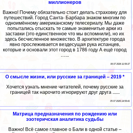
миллионеров
Важно! Почему обязательно стоит делать страховку для
путешествий. Город Санта- Барбара знаком многим по
одноимённому американскому телесериалу. Мы даже
попытались отыскать те самые знаменитые арки из
заставки (это единственное что мы вспомнили), но их
здесь бесчисленное множество. В архитектуре города
явно прослеживается вездесущая рука испанцев,
которые и основали этот город в 1786 году А ещё город
…...
06 07 2026 11:59:37
О смысле жизни, или русские за границей – 2019 *
Хочется узнать мнение читателей, почему русские за
границей так нарочито игнорируют друг друга ......
05 07 2026 14:59:41
Матрица предназначения по рождению или
эзотеричская аналитика судьбы
Важно! Всё самое главное о Бали в одной статье –