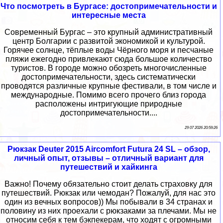
Что посмотреть в Бургасе: достопримечательности и
интересные места
Современный Бургас – это крупный административный
центр Болгарии с развитой экономикой и культурой.
Горячее солнце, тёплые воды Чёрного моря и песчаные
пляжи ежегодно привлекают сюда большое количество
туристов. В городе можно обозреть многочисленные
достопримечательности, здесь систематически
проводятся различные крупные фестивали, в том числе и
международные. Помимо всего прочего близ города
расположены интригующие природные
достопримечательности....
29 07 2026 20:59:26
Рюкзак Deuter 2015 Aircomfort Futura 24 SL – обзор,
личный опыт, отзывы – отличный вариант для
путешествий и хайкинга
Важно! Почему обязательно стоит делать страховку для
путешествий. Рюкзак или чемодан? Пожалуй, для нас это
один из вечных вопросов)) Мы побывали в 34 странах и
половину из них проехали с рюкзаками за плечами. Мы не
относим себя к тем бэкпекерам, что ходят с огромными