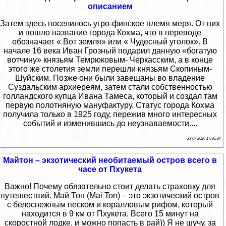
описанием
Затем здесь поселилось угро-финское племя меря. От них
и пошло название города Кохма, что в переводе
обозначает « Вот земля» или « Чудесный уголок». В
начале 16 века Иван Грозный подарил данную «богатую
вотчину» князьям Темрюковым- Черкасским, а в конце
этого же столетия земли перешли князьям Скопиным-
Шуйским. Позже они были завещаны во владение
Суздальским архиереям, затем стали собственностью
голландского купца Ивана Тамеса, который и создал там
первую полотняную мануфактуру. Статус города Кохма
получила только в 1925 году, пережив много интересных
событий и изменившись до неузнаваемости....
23 07 2026 17:36:34
Майтон – экзотический необитаемый остров всего в
часе от Пхукета
Важно! Почему обязательно стоит делать страховку для
путешествий. Май Тон (Mai Ton) – это экзотический остров
с белоснежным песком и коралловым рифом, который
находится в 9 км от Пхукета. Всего 15 минут на
скоростной лодке, и можно попасть в рай)) Я не шучу, за