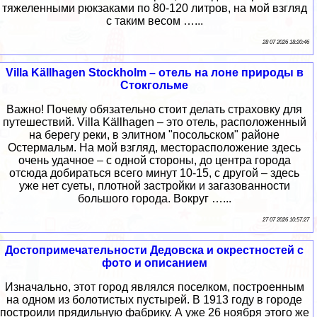
тяжеленными рюкзаками по 80-120 литров, на мой взгляд
с таким весом …...
28 07 2026 18:20:46
Villa Källhagen Stockholm – отель на лоне природы в
Стокгольме
Важно! Почему обязательно стоит делать страховку для
путешествий. Villa Källhagen – это отель, расположенный
на берегу реки, в элитном "посольском" районе
Остермальм. На мой взгляд, месторасположение здесь
очень удачное – с одной стороны, до центра города
отсюда добираться всего минут 10-15, с другой – здесь
уже нет суеты, плотной застройки и загазованности
большого города. Вокруг …...
27 07 2026 10:57:27
Достопримечательности Дедовска и окрестностей с
фото и описанием
Изначально, этот город являлся поселком, построенным
на одном из болотистых пустырей. В 1913 году в городе
построили прядильную фабрику. А уже 26 ноября этого же