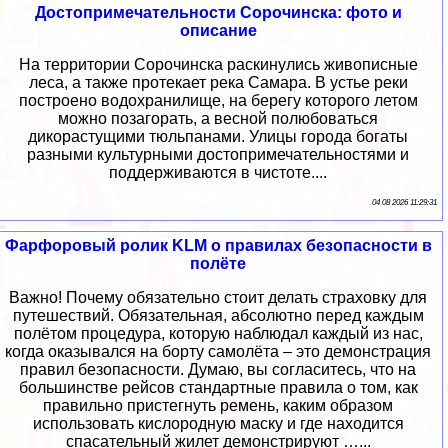
Достопримечательности Сорочинска: фото и
описание
На территории Сорочинска раскинулись живописные
леса, а также протекает река Самара. В устье реки
построено водохранилище, на берегу которого летом
можно позагорать, а весной полюбоваться
дикорастущими тюльпанами. Улицы города богаты
разными культурными достопримечательностями и
поддерживаются в чистоте....
04 08 2026 11:29:31
Фарфоровый ролик KLM о правилах безопасности в
полёте
Важно! Почему обязательно стоит делать страховку для
путешествий. Обязательная, абсолютно перед каждым
полётом процедура, которую наблюдал каждый из нас,
когда оказывался на борту самолёта – это демонстрация
правил безопасности. Думаю, вы согласитесь, что на
большинстве рейсов стандартные правила о том, как
правильно пристегнуть ремень, каким образом
использовать кислородную маску и где находится
спасательный жилет демонстрируют …...