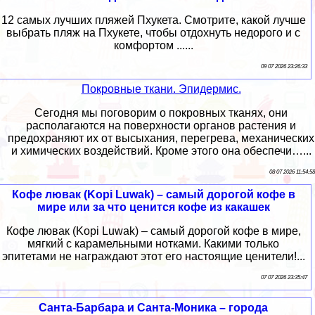
12 самых лучших пляжей Пхукета. Смотрите, какой лучше
выбрать пляж на Пхукете, чтобы отдохнуть недорого и с
комфортом ......
09 07 2026 23:26:33
Покровные ткани. Эпидермис.
Сегодня мы поговорим о покровных тканях, они
располагаются на поверхности органов растения и
пpeдoxpaняют их от высыхания, перегрева, механических
и химических воздействий. Кроме этого она обеспечи…...
08 07 2026 11:54:58
Кофе лювак (Kopi Luwak) – самый дорогой кофе в
мире или за что ценится кофе из какашек
Кофе лювак (Kopi Luwak) – самый дорогой кофе в мире,
мягкий с карамельными нотками. Какими только
эпитетами не награждают этот его настоящие ценители!...
07 07 2026 23:35:47
Санта-Барбара и Санта-Моника – города