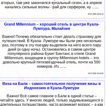
вторых, там уже закончился купальный сезон, а в апреле
начались сильные волны - рай для серферов, ну …...
20 07 2026 18:41:12
Grand Millennium – хороший отель в центре Куала-
Лумпура, Малайзия
Важно! Почему обязательно стоит делать страховку для
путешествий. В Куала- Лумпуре мы были уже несколько
раз, поэтому в эту поездку выделили на него всего пару
дней (и одну ночь). Остановились в самом центре
популярного района Букит Бинтанг, в отеле Grand
Millennium, входящем в группу Millennium hotels – это
довольно крупный пятизвёздочный отель, почти на 500
номеров. Из …...
19 07 2026 10:14:42
Виза на Бали – самостоятельное получение визы в
Индонезию в Куала-Лумпуре
Важно! Всё самое главное о Бали в одной статье –
читайте здесь. У многих людей, только задумывающихся о
длительных путешествиях, часто возникает вопрос – а как