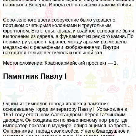
павильона Венеры. Иногда его называли храмом любви.
Серо-зеленого цвета сооружение было украшено
портиком с четырьмя колоннами и треугольным
фронтоном. Его стены, крыша и свайное основание были
выполнены из дерева, а фундамент из редкого камня. По
периметру устроен парапет, между арками размещены
медальоны с рельефными изображениями. Внутри
находятся только вестибюль и большой зал.
Местоположение: Красноармейский проспект — 1.
Памятник Павлу I
Одним из символов города является памятник
основавшему город императору Павлу I. Установлен в
1851 году его сыном Александром I перед Гатчинским
дворцом. Он создавался по живописному портрету, где
император показан в мундире, опирающимся на трость.
Он принимает парад своих войск. У него благодушное и