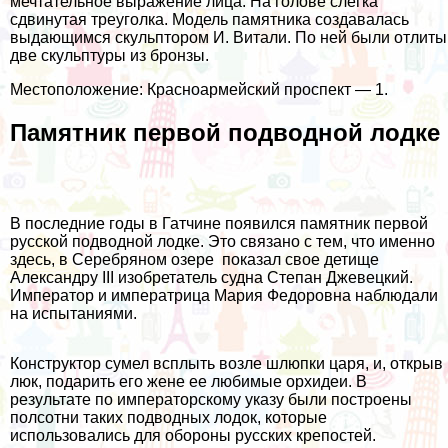
мечтательное выражение лица. На голове слегка
сдвинутая треуголка. Модель памятника создавалась
выдающимся скульптором И. Витали. По ней были отлиты
две скульптуры из бронзы.
Местоположение: Красноармейский проспект — 1.
Памятник первой подводной лодке
В последние годы в Гатчине появился памятник первой
русской подводной лодке. Это связано с тем, что именно
здесь, в Серебряном озере показал свое детище
Александру III изобретатель судна Степан Джевецкий.
Император и императрица Мария Федоровна наблюдали
на испытаниями.
Конструктор сумел всплыть возле шлюпки царя, и, открыв
люк, подарить его жене ее любимые орхидеи. В
результате по императорскому указу были построены
полсотни таких подводных лодок, которые
использовались для обороны русских крепостей.