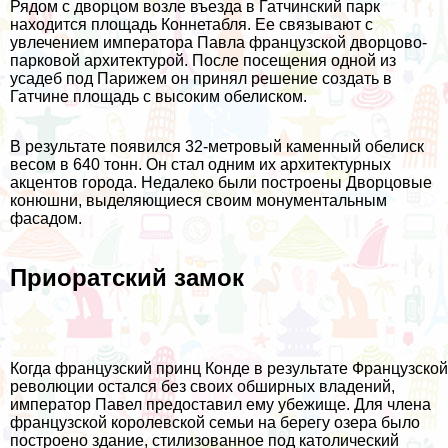
Рядом с дворцом возле въезда в Гатчинский парк
находится площадь Коннетабля. Ее связывают с
увлечением императора Павла французской дворцово-
парковой архитектурой. После посещения одной из
усадеб под Парижем он принял решение создать в
Гатчине площадь с высоким обелиском.
В результате появился 32-метровый каменный обелиск
весом в 640 тонн. Он стал одним их архитектурных
акцентов города. Недалеко были построены Дворцовые
конюшни, выделяющиеся своим монументальным
фасадом.
Приоратский замок
Когда французский принц Конде в результате Французской
революции остался без своих обширных владений,
император Павел предоставил ему убежище. Для члена
французской королевской семьи на берегу озера было
построено здание, стилизованное под католический