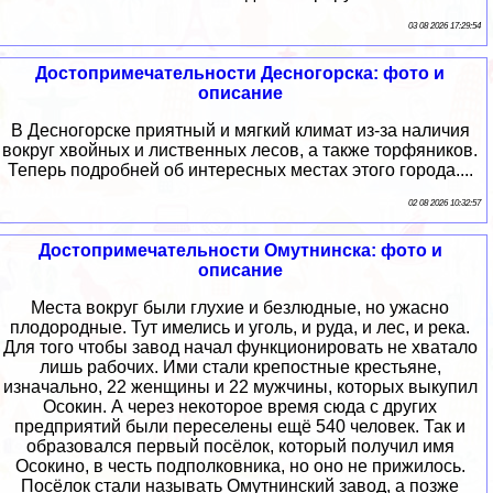
03 08 2026 17:29:54
Достопримечательности Десногорска: фото и
описание
В Десногорске приятный и мягкий климат из-за наличия
вокруг хвойных и лиственных лесов, а также торфяников.
Теперь подробней об интересных местах этого города....
02 08 2026 10:32:57
Достопримечательности Омутнинска: фото и
описание
Места вокруг были глухие и безлюдные, но ужасно
плодородные. Тут имелись и уголь, и руда, и лес, и река.
Для того чтобы завод начал функционировать не хватало
лишь рабочих. Ими стали крепостные крестьяне,
изначально, 22 женщины и 22 мужчины, которых выкупил
Осокин. А через некоторое время сюда с других
предприятий были переселены ещё 540 человек. Так и
образовался первый посёлок, который получил имя
Осокино, в честь подполковника, но оно не прижилось.
Посёлок стали называть Омутнинский завод, а позже