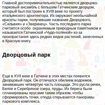
Главной достопримечательностью является дворцово-
парковый ансамбль с большим Гатчинским дворцом,
который был построен в XVIII веке по проекту
итальянского архитектора. Их окружают необычайной
красоты парки, получившие названия Дворцового,
«Сильвия» и «Зверинец». Часть последнего парка
считается особо охраняемым природным памятником и
называется Гатчинской «Чудо-поляной» из-за
произрастания здесь редких видов растений, занесенных
в Красную книгу.
Дворцовый парк
Еще в XVII веке в Гатчине в этих местах появился
Дворцовый парк. Он отличался обилием водоемов,
занимавших четвертую часть площади. Это русла речек,
Белое и Серебряное озера, пруды. Их берега были
спланированы ярусами таким образом, чтобы
сформировать точки, откуда открываются панорамы
паркового комплекса.