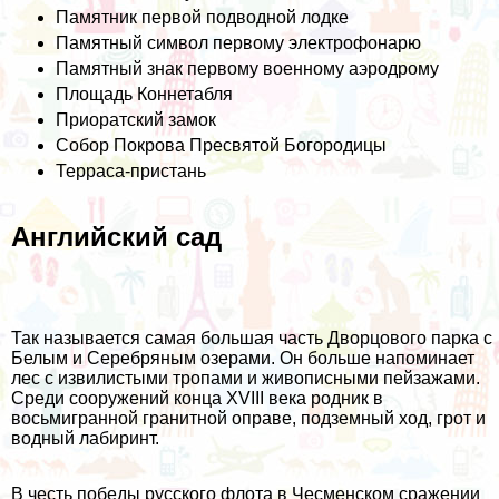
Памятник первой подводной лодке
Памятный символ первому электрофонарю
Памятный знак первому военному аэродрому
Площадь Коннетабля
Приоратский замок
Собор Покрова Пресвятой Богородицы
Терраса-пристань
Английский сад
Так называется самая большая часть Дворцового парка с
Белым и Серебряным озерами. Он больше напоминает
лес с извилистыми тропами и живописными пейзажами.
Среди сооружений конца XVIII века родник в
восьмигранной гранитной оправе, подземный ход, грот и
водный лабиринт.
В честь победы русского флота в Чесменском сражении