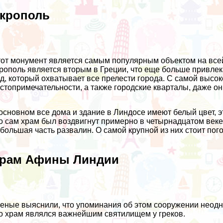
крополь
от монумент является самым популярным объектом на всей
рополь является вторым в Греции, что еще больше привле
д, который охватывает все прелести города. С самой высо
стопримечательности, а также городские кварталы, даже о
основном все дома и здание в Линдосе имеют белый цвет, э
о сам храм был воздвигнут примерно в четырнадцатом веке
большая часть развалин. О самой крупной из них стоит пог
рам Афины Линдии
еные выяснили, что упоминания об этом сооружении неодн
о храм являлся важнейшим святилищем у греков.