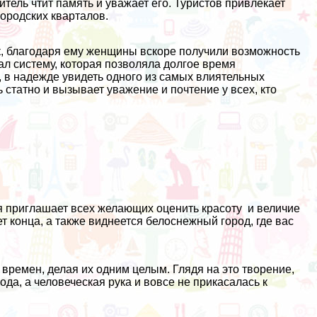
тель чтит память и уважает его. Туристов привлекает
городских кварталов.
к, благодаря ему женщины вскоре получили возможность
ал систему, которая позволяла долгое время
, в надежде увидеть одного из самых влиятельных
 статно и вызывает уважение и почтение у всех, кто
 приглашает всех желающих оценить красоту и величие
ет конца, а также виднеется белоснежный город, где вас
ремен, делая их одним целым. Глядя на это творение,
да, а человеческая рука и вовсе не прикасалась к