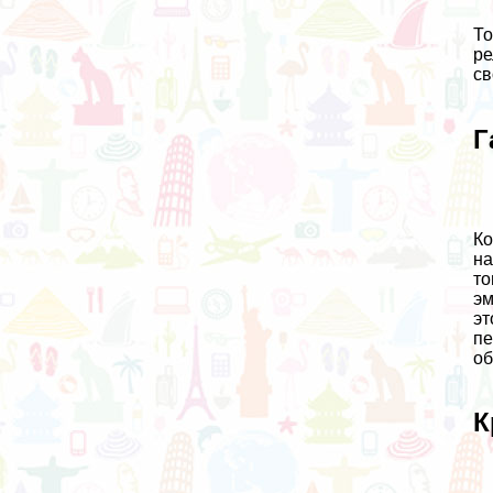
То
ре
св
Г
Ко
на
то
эм
эт
пе
об
К