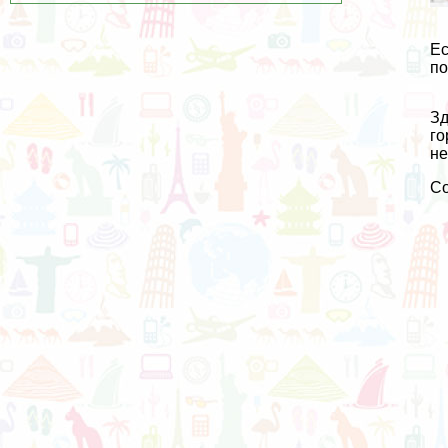
Ес
по
Зд
го
не
С