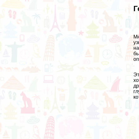
Г
Мн
уз
на
бы
оп
Эт
хо
др
гл
ко