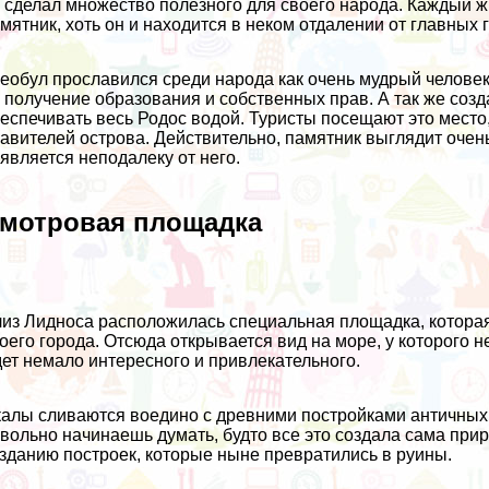
 сделал множество полезного для своего народа. Каждый жи
мятник, хоть он и находится в неком отдалении от главных 
еобул прославился среди народа как очень мудрый челове
 получение образования и собственных прав. А так же созд
еспечивать весь Родос водой. Туристы посещают это место
авителей острова. Действительно, памятник выглядит очень
является неподалеку от него.
мотровая площадка
из Лидноса расположилась специальная площадка, которая
оего города. Отсюда открывается вид на море, у которого н
ет немало интересного и привлекательного.
алы сливаются воедино с древними постройками античных в
вольно начинаешь думать, будто все это создала сама приро
зданию построек, которые ныне превратились в руины.