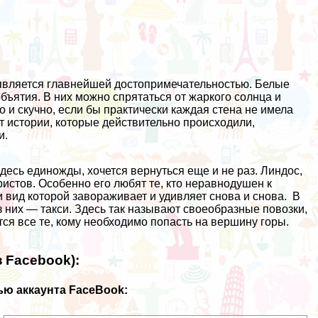
и является главнейшей достопримечательностью. Белые
объятия. В них можно спрятаться от жаркого солнца и
 и скучно, если бы практически каждая стена не имела
т истории, которые действительно происходили,
и.
десь единожды, хочется вернуться еще и не раз. Линдос,
ристов. Особенно его любят те, кто неравнодушен к
и вид которой завораживает и удивляет снова и снова. В
 них — такси. Здесь так называют своеобразные повозки,
я все те, кому необходимо попасть на вершину горы.
 Facebook):
ю аккаунта FaceBook: