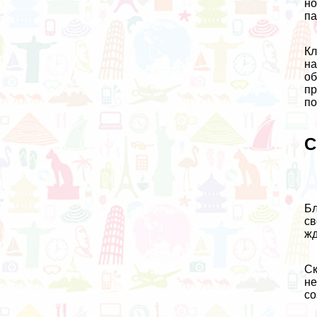
но
па
Кл
на
об
пр
по
С
Бл
св
жд
Ск
не
со