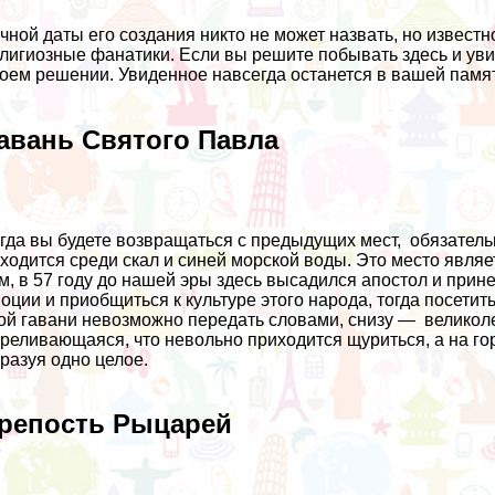
чной даты его создания никто не может назвать, но известно
лигиозные фанатики. Если вы решите побывать здесь и уви
оем решении. Увиденное навсегда останется в вашей памят
авань Святого Павла
гда вы будете возвращаться с предыдущих мест, обязатель
ходится среди скал и синей морской воды. Это место явля
м, в 57 году до нашей эры здесь высадился апостол и прин
оции и приобщиться к культуре этого народа, тогда посетит
ой гавани невозможно передать словами, снизу — великоле
реливающаяся, что невольно приходится щуриться, а на го
разуя одно целое.
репость Рыцарей