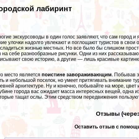
ородской лабиринт
огие экскурсоводы в один голос заявляют, что сам город 
кие улочки надолго увлекают и поглощают туристов в свои 
сладиться жизнью местных. Но все было бы слишком просто
 на себе разнообразные рисунки. Одни из них рассказываю
исывают свою историю, а другие — лишь красивые картинк
о место является
поистине завораживающим
. Побывав з
ть и небольшой поселок, но умеет притягивать внимание ту
евней архитектуре. Ну и конечно, побывайте на море, цвет 
убине города вас ожидает масса интересных вещей, одна из
торые тащат ослы. Этим средством передвижения пользуютс
Отзывы (через
Оставить отзыв с помощь