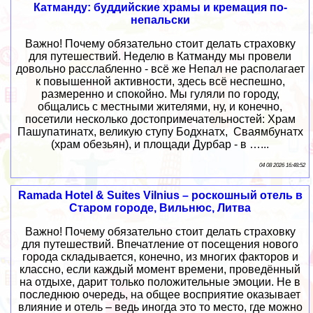
Катманду: буддийские храмы и кремация по-
непальски
Важно! Почему обязательно стоит делать страховку
для путешествий. Неделю в Катманду мы провели
довольно расслабленно - всё же Непал не располагает
к повышенной активности, здесь всё неспешно,
размеренно и спокойно. Мы гуляли по городу,
общались с местными жителями, ну, и конечно,
посетили несколько достопримечательностей: Храм
Пашупатинатх, великую ступу Бодхнатх, Сваямбунатх
(храм обезьян), и площади Дурбар - в …...
04 08 2026 16:48:52
Ramada Hotel & Suites Vilnius – роскошный отель в
Старом городе, Вильнюс, Литва
Важно! Почему обязательно стоит делать страховку
для путешествий. Впечатление от посещения нового
города складывается, конечно, из многих факторов и
классно, если каждый момент времени, проведённый
на отдыхе, дарит только положительные эмоции. Не в
последнюю очередь, на общее восприятие оказывает
влияние и отель – ведь иногда это то место, где можно