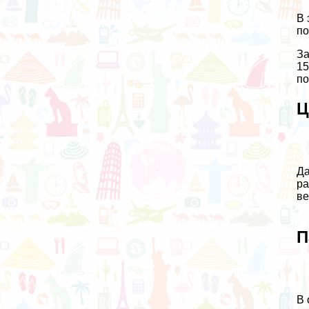
В 
по
За
15
по
Ц
Да
ра
ве
П
В 