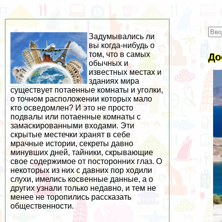
Задумывались ли
вы когда-нибудь о
том, что в самых
До
обычных и
известных местах и
зданиях мира
существует потаенные комнаты и уголки,
о точном расположении которых мало
кто осведомлен? И это не просто
подвалы или потаенные комнаты с
замаскированными входами. Эти
скрытые местечки хранят в себе
мрачные истории, секреты давно
минувших дней, тайники, скрывающие
свое содержимое от посторонних глаз. О
некоторых из них с давних пор ходили
слухи, имелись косвенные данные, а о
других узнали только недавно, и тем не
менее не торопились рассказать
общественности.