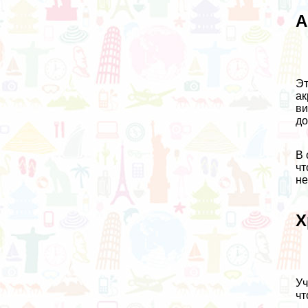
А
Эт
ак
ви
до
В 
чт
не
Х
Уч
чт