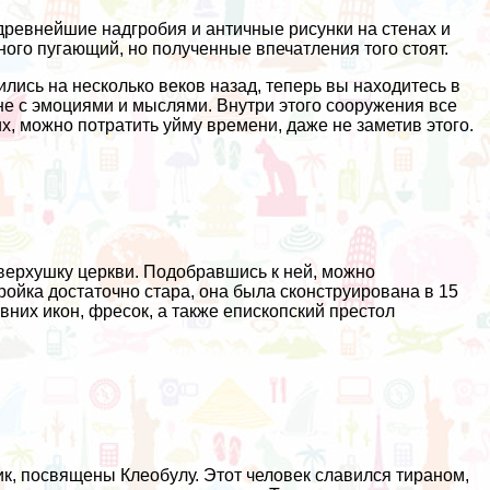
 древнейшие надгробия и античные рисунки на стенах и
ного пугающий, но полученные впечатления того стоят.
лись на несколько веков назад, теперь вы находитесь в
ине с эмоциями и мыслями. Внутри этого сооружения все
х, можно потратить уйму времени, даже не заметив этого.
верхушку церкви. Подобравшись к ней, можно
ройка достаточно стара, она была сконструирована в 15
них икон, фресок, а также епископский престол
к, посвящены Клеобулу. Этот человек славился тираном,