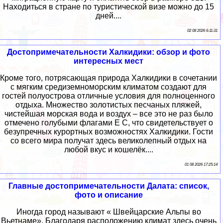
Находиться в стране по туристической визе можно до 15
дней....
02 08 2026 6:11:31
Достопримечательности Халкидики: обзор и фото
интересных мест
Кроме того, потрясающая природа Халкидики в сочетании
с мягким средиземноморским климатом создают для
гостей полуострова отличные условия для полноценного
отдыха. Множество золотистых песчаных пляжей,
чистейшая морская вода и воздух – все это не раз было
отмечено голубыми флагами Е С, что свидетельствует о
безупречных курортных возможностях Халкидики. Гости
со всего мира получат здесь великолепный отдых на
любой вкус и кошелёк....
01 08 2026 17:25:14
Главные достопримечательности Далата: список,
фото и описание
Иногда город называют « Швейцарские Альпы во
Вьетнаме». Благодаря расположению климат здесь очень