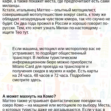
кафе, а также покажет места, где предпочитают есть сами
миланцы.
Кстати, итальянец Маттео – опытный мотоциклист,
совершивший мотопутешествие вокруг света, к тому же
обладает незаурядным чувством юмора, так что скучно не
будет. Он два года прожил в России и хорошо говорит по-
русски. Тем, кто хочет узнать Милан по-настоящему –
ищите Тео
тут
.
Если машина, мотоцикл или мотороллер вас не
устраивают, то подойдет общественный
транспорт. В любом туристическом
информационном бюро можно приобрести
Milano Card для проезда на транспорте и
получения скидок в музеях и кафе. Есть карты
на 24 часа, 48 часов и 72 часа. Подробнее
смотрите
здесь
.
А может махнуть на Комо?
Маттео также устраивает фантастические
поездки на
озеро Комо
– на машине или мотоцикле по выбору. Места,
о которых туристы даже не догадываются. Если у вас в