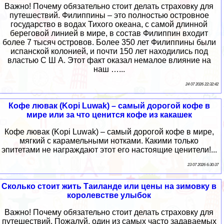
Важно! Почему обязательно стоит делать страховку для
путешествий. Филиппины – это полностью островное
государство в водах Тихого океана, с самой длинной
береговой линией в мире, в состав Филиппин входит
более 7 тысяч островов. Более 350 лет Филиппины были
испанской колонией, и почти 150 лет находились под
властью С Ш А. Этот факт оказал немалое влияние на
наш …...
24 07 2026 22:32:42
Кофе лювак (Kopi Luwak) – самый дорогой кофе в
мире или за что ценится кофе из какашек
Кофе лювак (Kopi Luwak) – самый дорогой кофе в мире,
мягкий с карамельными нотками. Какими только
эпитетами не награждают этот его настоящие ценители!...
23 07 2026 6:30:37
Сколько стоит жить Таиланде или цены на зимовку в
королевстве улыбок
Важно! Почему обязательно стоит делать страховку для
путешествий. Пожалуй, один из самых часто задаваемых