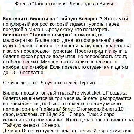
Фреска “Тайная вечеря” Леонардо да Винчи
Как купить билеты на “Тайную Вечерю”?
Это самый
популярный вопрос, который задают туристы перед
поездкой в Милан. Сразу скажу, что посмотреть
бесплатно “Тайную вечерю”
возможно, но
маловерятно. Более того, даже по официальной цене
купить билеты сложно, т.к. билеты раскупают турагенства
и затем перепродают туристам. Просто придти и купить
билет в кассе вряд ли получится, но попробовать стоит,
особенно если в Милане вы оказались в несезон, в
ноябре или октябре. Если повезет, то студентам и детям
до 18 – бесплатно!
Сейчас читают:
5 лучших отелей Турции
Билеты продают он-лайн на сайте
vivaticket.it
. Продажа
билетов начинается за три месяца, билеты распродаются
в первый же час, но бывают отмены, поэтому можно
помониторить и “поймать” билет. Стоимость билета 10
евро, молодежь от 18 до 25 – 7 евро. Плюс 2 евро
комиссия за бронирование. Итого цена полного билета на
“Тайную вечерю” 12 евро.
Дети до 18 лет и студенты платят только 2 евро комиссию