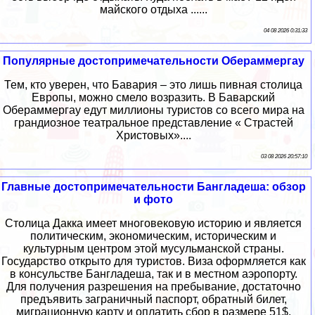
майского отдыха ......
04 08 2026 0:31:33
Популярные достопримечательности Обераммергау
Тем, кто уверен, что Бавария – это лишь пивная столица
Европы, можно смело возразить. В Баварский
Обераммергау едут миллионы туристов со всего мира на
грандиозное театральное представление « Страстей
Христовых»....
03 08 2026 20:57:10
Главные достопримечательности Бангладеша: обзор
и фото
Столица Дакка имеет многовековую историю и является
политическим, экономическим, историческим и
культурным центром этой мусульманской страны.
Государство открыто для туристов. Виза оформляется как
в консульстве Бангладеша, так и в местном аэропорту.
Для получения разрешения на пребывание, достаточно
предъявить заграничный паспорт, обратный билет,
миграционную карту и оплатить сбор в размере 51$.