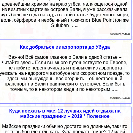
древнейшим храмом на краю утёса, являющегося одной
из визитных карточек острова Бали, я уже рассказывала
чуть больше года назад, а в этой статье будет много моря,
волн, сёрферов и необычный пляж-спот Blue Point (он же
Suluban …...
06 08 2026 22:46:36
Как добраться из аэропорта до Убуда
Важно! Всё самое главное о Бали в одной статье –
читайте здесь. Если вы много путешествуете по Европе,
не любите переплачивать и привыкли из аэропорта
уезжать на недорогом автобусе или скоростном поезде, то
здесь мы вынуждены вас огорчить – общественный
транспорт на Бали практически отсутствует. Если быть
точным, то в некотором виде и по некоторым …...
05 08 2026 15:30:30
Куда поехать в мае. 12 лучших идей отдыха на
майские праздники – 2019 * Полезное
Майские праздники обычно достаточно длинные, так что
есть выбор где отдыхать. Куда поехать в мае? 12 идей