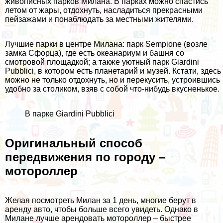
живописных парков Милана. В парках можно спастись
летом от жары, отдохнуть, насладиться прекрасными
пейзажами и понаблюдать за местными жителями.
Лучшие парки в центре Милана: парк
Sempione
(возле
замка Сфорца), где есть океанариум и башня со
смотровой площадкой; а также уютный парк
Giardini
Pubblici
, в котором есть планетарий и музей. Кстати, здесь
можно не только отдохнуть, но и перекусить, устроившись
удобно за столиком, взяв с собой что-нибудь вкусненькое.
В парке Giardini Pubblici
Оригинальный способ
передвижения по городу –
мотороллер
Желая посмотреть Милан за 1 день, многие берут в
аренду авто, чтобы больше всего увидеть. Однако в
Милане лучше арендовать мотороллер – быстрее