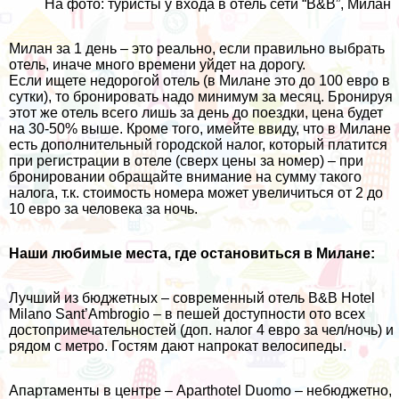
На фото: туристы у входа в отель сети “B&B”, Милан
Милан за 1 день – это реально, если правильно выбрать
отель, иначе много времени уйдет на дорогу.
Если ищете недорогой отель (в Милане это до 100 евро в
сутки), то бронировать надо минимум за месяц. Бронируя
этот же отель всего лишь за день до поездки, цена будет
на 30-50% выше. Кроме того, имейте ввиду, что в Милане
есть дополнительный городской налог, который платится
при регистрации в отеле (сверх цены за номер) – при
бронировании обращайте внимание на сумму такого
налога, т.к. стоимость номера может увеличиться от 2 до
10 евро за человека за ночь.
Наши любимые места, где остановиться в Милане:
Лучший из бюджетных – современный отель
B&B Hotel
Milano Sant’Ambrogio
– в пешей доступности ото всех
достопримечательностей (доп. налог 4 евро за чел/ночь) и
рядом с метро. Гостям дают напрокат велосипеды.
Апартаменты в центре –
Aparthotel Duomo
– небюджетно,