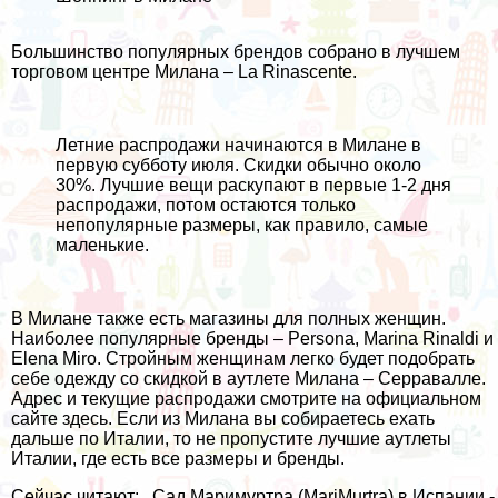
Большинство популярных брендов собрано в лучшем
торговом центре Милана –
La Rinascente
.
Летние распродажи начинаются в Милане в
первую субботу июля. Скидки обычно около
30%. Лучшие вещи раскупают в первые 1-2 дня
распродажи, потом остаются только
непопулярные размеры, как правило, самые
маленькие.
В Милане также есть магазины для полных женщин.
Наиболее популярные бренды – Persona, Marina Rinaldi и
Elena Miro. Стройным женщинам легко будет подобрать
себе одежду со скидкой в аутлете Милана – Серравалле.
Адрес и текущие распродажи смотрите на официальном
сайте
здесь
. Если из Милана вы собираетесь ехать
дальше по Италии, то не пропустите
лучшие аутлеты
Италии
, где есть все размеры и бренды.
Сейчас читают:
Сад Маримуртра (MariMurtra) в Испании -