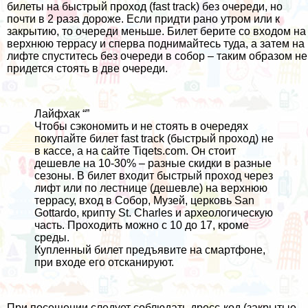
билеты на быстрый проход (fast track) без очереди, но
почти в 2 раза дороже. Если придти рано утром или к
закрытию, то очереди меньше. Билет берите со входом на
верхнюю террасу и сперва поднимайтесь туда, а затем на
лифте спуститесь без очереди в собор – таким образом не
придется стоять в две очереди.
Лайфхак “”
Чтобы сэкономить и не стоять в очередях
покупайте билет fast track (быстрый проход) не
в кассе, а на сайте
Tiqets.com
. Он стоит
дешевле на 10-30% – разные скидки в разные
сезоны. В билет входит быстрый проход через
лифт или по лестнице (дешевле) на верхнюю
террасу, вход в Собор, Музей, церковь San
Gottardo, крипту St. Charles и археологическую
часть. Проходить можно с 10 до 17, кроме
среды.
Купленный билет предъявите на смартфоне,
при входе его отсканируют.
При посещении следует соблюдать дресс-код (закрытые