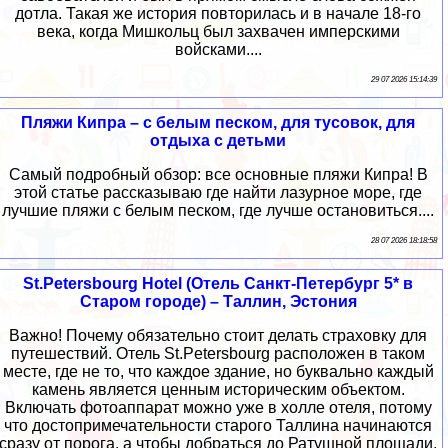
дотла. Такая же история повторилась и в начале 18-го
века, когда Мишкольц был захвачен имперскими
войсками....
29 07 2026 15:14:39
Пляжи Кипра – с белым песком, для тусовок, для
отдыха с детьми
Самый подробный обзор: все основные пляжи Кипра! В
этой статье рассказываю где найти лазурное море, где
лучшие пляжи с белым песком, где лучше остановиться....
28 07 2026 18:18:58
St.Petersbourg Hotel (Отель Санкт-Петербург 5* в
Старом городе) – Таллин, Эстония
Важно! Почему обязательно стоит делать страховку для
путешествий. Отель St.Petersbourg расположен в таком
месте, где не то, что каждое здание, но буквально каждый
камень является ценным историческим объектом.
Включать фотоаппарат можно уже в холле отеля, потому
что достопримечательности старого Таллина начинаются
сразу от порога, а чтобы добраться до Ратушной площади,