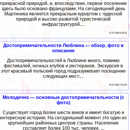
прекрасной природой, и, впоследствии, первое поселение
здесь было основано французами. На сегодняшний день
Мартиника является прекрасным курортом с чудесной
природой и высоко развитой туристической
инфраструктурой....
17 07 2026 0:35:31
Достопримечательности Люблина — обзор, фото и
описание
Достопримечательностей в Люблине много, помимо
фестивалей, ночных клубов и ресторанов. Экскурсия в
этот красивый польский город подразумевает посещение
следующих мест:...
16 07 2026 7:23:32
Молодечно — основные достопримечательности (с
фото)
Существует город более шести веков и имеет богатую и
интересную историю. На сегодняшний момент это один из
крупнейших районных центров страны. Население
составляет более 100 тыс. человек. ...