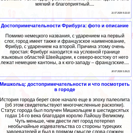
мягкий и благоприятный....
31 07 2026 9:33:10
Достопримечательности Фрибурга: фото и описание
Помимо немецкого названия, с ударением на первый
слог, город имеет также и французское наименование,
Фрибур, с ударением на второй. Причина этому очень
простая: Фрибург находится на условной границе
языковых областей Швейцарии, к северо-востоку от него
лежат немецкие кантоны, а к юго-западу – французские....
30 07 2026 5:39:21
Мишкольц: достопримечательности и что посмотреть
в городе
История города берет свое начало еще в эпоху палеолита
(об этом свидетельствуют многочисленные раскопки).
Статус города был получен Мишкольцем в шестидесятых
годах 14-го века благодаря королю Лайошу Великому.
Чуть меньше, чем двести лет город потерпел
необычайные издевательства со стороны турецких
завоевателей и был в прямом смысле слова сожжен