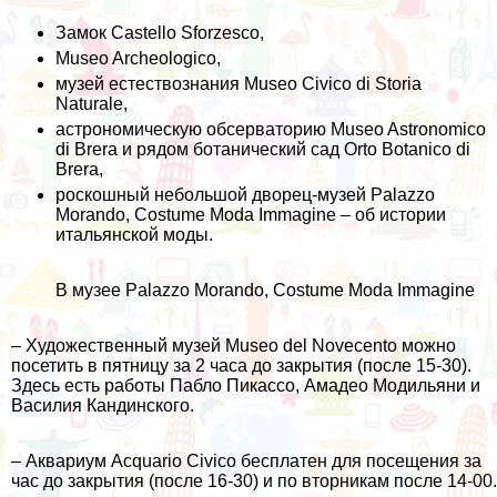
Замок
Castello Sforzesco
,
Museo Archeologico
,
музей естествознания
Museo Civico di Storia
Naturale
,
астрономическую обсерваторию
Museo Astronomico
di Brera
и рядом ботанический сад
Orto Botanico di
Brera
,
роскошный небольшой дворец-музей
Palazzo
Morando, Costume Moda Immagine
– об истории
итальянской моды.
В музее Palazzo Morando, Costume Moda Immagine
– Художественный музей
Museo del Novecento
можно
посетить в пятницу за 2 часа до закрытия (после 15-30).
Здесь есть работы Пабло Пикассо, Амадео Модильяни и
Василия Кандинского.
– Аквариум
Acquario Civico
бесплатен для посещения за
час до закрытия (после 16-30) и по вторникам после 14-00.