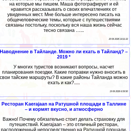
на которые мы пишем. Маша фотографирует и ей
нравится рассказывать о своих впечатлениях от
увиденных мест. Мне больше интересено писать на
общечеловеческие темы, которые с путешествиями
связаны постольку, поскольку вся наша жизнь сейчас
тесно связана …...
20 06 2026 14:11:33
Наводнение в Тайланде. Можно ли ехать в Тайланд? –
2019 *
У многих туристов возникают вопросы, насчет
планирования поездки. Какие поправки нужно вносить в
свои тайские маршруты? В какие районы Тайланда можно
ехать и как?.....
19 06 2026 6:59:50
Ресторан Kaerajaan на Ратушной площади в Таллине
– и кормят вкусно, и атмосферно
Важно! Почему обязательно стоит делать страховку для
путешествий. Kaerajaan – это отличный ресторан,
расположенный непосредственно на Ратушной площади,