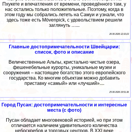
Пхукете и впечатления от времени, проведённого там, у
нас остались только положительные. Поэтому, когда в
этом году мы собрались лететь на Самуи и узнали, что
здесь тоже есть Mövenpick, с удовольствием решили
заглянуть …...
26 06 2026 12:10:23
Главные достопримечательности Швейцарии:
список, фото и описание
Величественные Альпы, кристально чистые озера,
фешенебельные курорты, уникальные музеи и
сооружения – настоящее богатство этого европейского
государства. Ко многим объектам можно добавить
приставку «самый» или «лучший»....
25 06 2026 19:51:36
Город Пусан: достопримечательности и интересные
места (с фото)
Пусан обладает многовековой историей, но при этом
отличается наличием удивительного количества
небоскребов и торговых центров. В XXI веке