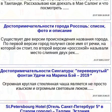
в Таиланде. Рассказываю как доехать в Мае Салонг и что
посмотреть ......
22 07 2026 18:39:30
Достопримечательности города Россошь: список,
фото и описание
Существует две версии происхождения названия города.
По первой версии город получил свое имя от речки, на
которой он стоит, по второй версии «россохой» называли
место слияния двух рек....
21 07 2026 2:15:57
Достопримечательности Сингапура: "перевернутый"
фонтан Удачи на Марина Бэй – 2019 *
Огромная круглая стеклянная чаша является не просто
изыском и огромным световым люком......
20 07 2026 15:46:15
St.Petersbourg Hotel (Отель Санкт-Петербург 5* в
Старом городе) – Таллин, Эстония