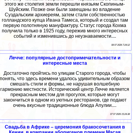
этого же столетия земли перешли князьям Скопиным-
Шуйским. Позже они были завещаны во владение
Суздальским архиереям, затем стали собственностью
голландского купца Ивана Тамеса, который и создал там
первую полотняную мануфактуру. Статус города Кохма
получила только в 1925 году, пережив много интересных
событий и изменившись до неузнаваемости....
08 07 2026 7:24:12
Лечче: популярные достопримечательности и
интересные места
Достаточно пройтись по улицам Старого города, чтобы
понять, что здесь времени удалось удивительным образом
смешать стили и формы, не нарушая волшебную
гармонию местности. Исторический центр Лечче является
прекрасным местом для прогулок, которые могут
закончиться в одном из уютных ресторанов, где подают
очень вкусные традиционные блюда Апулии....
07 07 2026 15:24:38
Свадьба в Африке – церемония бракосочетания в
Кении, в компании аборигенов племени Масая