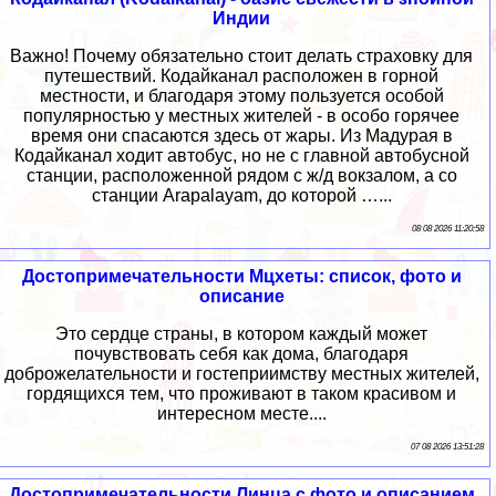
Индии
Важно! Почему обязательно стоит делать страховку для
путешествий. Кодайканал расположен в горной
местности, и благодаря этому пользуется особой
популярностью у местных жителей - в особо горячее
время они спасаются здесь от жары. Из Мадурая в
Кодайканал ходит автобус, но не с главной автобусной
станции, расположенной рядом с ж/д вокзалом, а со
станции Arapalayam, до которой …...
08 08 2026 11:20:58
Достопримечательности Мцхеты: список, фото и
описание
Это сердце страны, в котором каждый может
почувствовать себя как дома, благодаря
доброжелательности и гостеприимству местных жителей,
гордящихся тем, что проживают в таком красивом и
интересном месте....
07 08 2026 13:51:28
Достопримечательности Линца с фото и описанием