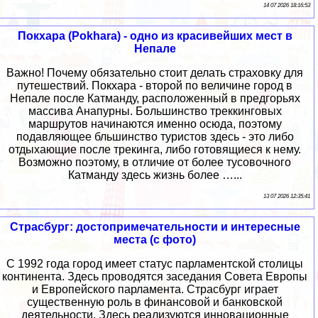
14 07 2026 18:16:53
Покхара (Pokhara) - одно из красивейших мест в
Непале
Важно! Почему обязательно стоит делать страховку для
путешествий. Покхара - второй по величине город в
Непале после Катманду, расположенный в предгорьях
массива Анапурны. Большинство треккинговых
маршрутов начинаются именно осюда, поэтому
подавляющее бльшинство туристов здесь - это либо
отдыхающие после трекинга, либо готовящиеся к нему.
Возможно поэтому, в отличие от более тусовочного
Катманду здесь жизнь более …...
13 07 2026 12:35:41
Страсбург: достопримечательности и интересные
места (с фото)
С 1992 года город имеет статус парламентской столицы
континента. Здесь проводятся заседания Совета Европы
и Европейского парламента. Страсбург играет
существенную роль в финансовой и банковской
деятельности. Здесь реализуются инновационные