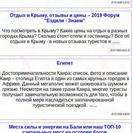
27 07 2026 3:27:17
Отдых в Крыму, отзывы и цены – 2019 Форум
"Ездили - Знаем"
Что посмотреть в Крыму? Какие цены на отдых в разных
городах Крыма? Сколько стоят отели и гостиницы? Все об
отдыхе в Крыму - в новых отзывах туристов и ......
26 07 2026 23:21:31
Египет
Достопримечательности Каира: список, фото и описание
Каир – столица Египта и один из самых крупных городов в
Африке. Данный мегаполис может шокировать шумом и
грязью. Несмотря на такие грани Каира, многие туристы
получают замечательную возможность для того, чтобы в
полной мере насладиться запланированной
туристической поездкой. →...
25 07 2026 4:54:41
Места силы и энергии на Бали или наш ТОП-10
сакральных мест на острове богов