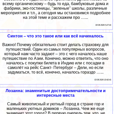
всему органическому – будь то еда, бамбуковые дома и
фабрики, эко-гостиницы, "зеленые" школы, различные
мероприятия и т.п., а сегодня мы остановимся подробнее
на этой теме и расскажем про …...
04 08 2026 5:27:41
Синтон – что это такое или как всё начиналось
Важно! Почему обязательно стоит делать страховку для
путешествий. Один из самых популярных вопросов,
который нам часто задают – это с чего началось наше
путешествие по Азии. Конечно, можно ответить, что оно
началось с покупки билета в Индию или с посадки в
самолёт на рейс Санкт- Петербург – Дели, но если
задуматься, то всё, конечно, началось гораздо …...
03 08 2026 10:42:41
Лозанна: знаменитые достопримечательности и
интересные места
Самый живописный и уютный город в стране гор и
маленьких уютных домиков – Лозанна. Чем же еще
знаменит этот город? В первую очередь тем, что, не