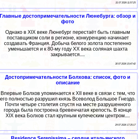
31 07 2026 11:57:25
Главные достопримечательности Люнебурга: обзор и
фото
Однако в XIX веке Люнебург перестаёт быть главным
поставщиком соли в регионе, конкуренцию начинает
создавать Франция. Добыча белого золота постепенно
уменьшается и к 80-му году XX века соляная шахта
закрывается....
30 07 2026 15:47:42
Достопримечательности Болхова: список, фото и
описание
Впервые Болхов упоминается к XII веке в связи с тем, что
его полностью разрушил князь Всеволод Большое Гнездо.
Почти четыре столетия спустя на месте разрушенного
города была построена бревенчатая крепость. В конце
XIX века Болхов стал крупным купеческим центром....
29 07 2026 17:35:17
Residence Serenissima – сердце итальянского