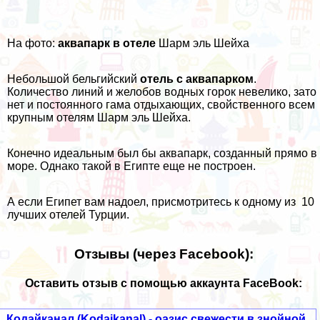
На фото:
аквапарк в отеле
Шарм эль Шейха
Небольшой бельгийский
отель с аквапарком
.
Количество линий и желобов водных горок невелико, зато
нет и постоянного гама отдыхающих, свойственного всем
крупным отелям Шарм эль Шейха.
Конечно идеальным был бы аквапарк, созданный прямо в
море. Однако такой в Египте еще не построен.
А если Египет вам надоел, присмотритесь к одному из
10
лучших отелей Турции
.
Отзывы (через Facebook):
Оставить отзыв с помощью аккаунта FaceBook:
Кодайканал (Kodaikanal) - оазис свежести в знойной