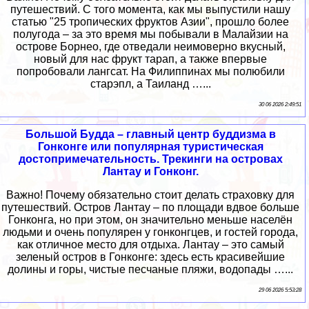
путешествий. С того момента, как мы выпустили нашу
статью "25 тропических фруктов Азии", прошло более
полугода – за это время мы побывали в Малайзии на
острове Борнео, где отведали неимоверно вкусный,
новый для нас фрукт тарап, а также впервые
попробовали лангсат. На Филиппинах мы полюбили
старэпл, а Таиланд …...
30 06 2026 2:49:51
Большой Будда – главный центр буддизма в
Гонконге или популярная туристическая
достопримечательность. Трекинги на островах
Лантау и Гонконг.
Важно! Почему обязательно стоит делать страховку для
путешествий. Остров Лантау – по площади вдвое больше
Гонконга, но при этом, он значительно меньше населён
людьми и очень популярен у гонконгцев, и гостей города,
как отличное место для отдыха. Лантау – это самый
зеленый остров в Гонконге: здесь есть красивейшие
долины и горы, чистые песчаные пляжи, водопады …...
29 06 2026 5:53:28