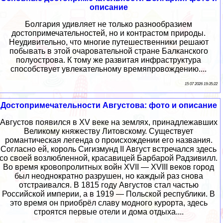
описание
Болгария удивляет не только разнообразием
достопримечательностей, но и контрастом природы.
Неудивительно, что многие путешественники решают
побывать в этой очаровательной стране Балканского
полуострова. К тому же развитая инфраструктура
способствует увлекательному времяпровождению....
15 07 2026 19:35:22
Достопримечательности Августова: фото и описание
Августов появился в XV веке на землях, принадлежавших
Великому княжеству Литовскому. Существует
романтическая легенда о происхождении его названия.
Согласно ей, король Сигизмунд II Август встречался здесь
со своей возлюбленной, красавицей Барбарой Радзивилл.
Во время кровопролитных войн XVII — XVIII веков город
был неоднократно разрушен, но каждый раз снова
отстраивался. В 1815 году Августов стал частью
Российской империи, а в 1919 — Польской республики. В
это время он приобрёл славу модного курорта, здесь
строятся первые отели и дома отдыха....