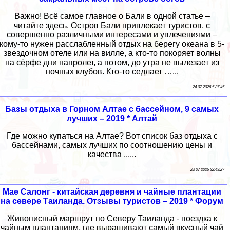
Важно! Всё самое главное о Бали в одной статье –
читайте здесь. Остров Бали привлекает туристов, с
совершенно различными интересами и увлечениями –
кому-то нужен расслабленный отдых на берегу океана в 5-
звездочном отеле или на вилле, а кто-то покоряет волны
на сёрфе дни напролет, а потом, до утра не вылезает из
ночных клубов. Кто-то седлает …...
24 07 2026 5:37:45
Базы отдыха в Горном Алтае с бассейном, 9 самых
лучших – 2019 * Алтай
Где можно купаться на Алтае? Вот список баз отдыха с
бассейнами, самых лучших по соотношению цены и
качества ......
23 07 2026 22:49:27
Мае Салонг - китайская деревня и чайные плантации
на севере Таиланда. Отзывы туристов – 2019 * Форум
Живописный маршрут по Северу Таиланда - поездка к
чайным плантациям, где выращивают самый вкусный чай