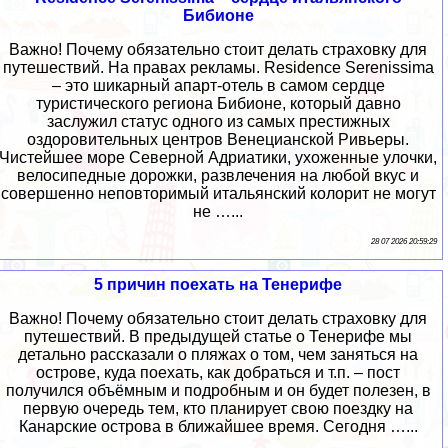
Бибионе
Важно! Почему обязательно стоит делать страховку для
путешествий. На правах рекламы. Residence Serenissima
– это шикарный апарт-отель в самом сердце
туристического региона Бибионе, который давно
заслужил статус одного из самых престижных
оздоровительных центров Венецианской Ривьеры.
Чистейшее море Северной Адриатики, ухоженные улочки,
велосипедные дорожки, развлечения на любой вкус и
совершенно неповторимый итальянский колорит не могут
не …...
28 07 2026 20:59:29
5 причин поехать на Тенерифе
Важно! Почему обязательно стоит делать страховку для
путешествий. В предыдущей статье о Тенерифе мы
детально рассказали о пляжах о том, чем заняться на
острове, куда поехать, как добраться и т.п. – пост
получился объёмным и подробным и он будет полезен, в
первую очередь тем, кто планирует свою поездку на
Канарские острова в ближайшее время. Сегодня …...