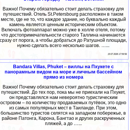
Важно! Почему обязательно стоит делать страховку для
путешествий. Отель St.Petersbourg расположен в таком
месте, где не то, что каждое здание, но буквально каждый
камень является ценным историческим объектом.
Включать фотоаппарат можно уже в холле отеля, потому
что достопримечательности старого Таллина начинаются
сразу от порога, а чтобы добраться до Ратушной площади,
нужно сделать всего несколько шагов. …...
19 07 2026 17:59:56
Bandara Villas, Phuket – виллы на Пхукете с
панорамным видом на море и личным бассейном
прямо из номера
Важно! Почему обязательно стоит делать страховку для
путешествий. До тех пор, пока мы не приехали на Пхукет,
он представлялся нам невероятно туристическим
островом – по количеству продаваемых путёвок, это одно
из самых популярных мест в Таиланде. При этом,
большинство туристов селятся на западном побережье, в
районе Патонга, Карона, Бангтао и других раскрученных
пляжей, а до …...