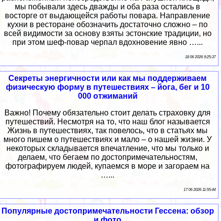
мы побывали здесь дважды и оба раза остались в
восторге от выдающейся работы повара. Направление
кухни в ресторане обозначить достаточно сложно – по
всей видимости за основу взяты эстонские традиции, но
при этом шеф-повар черпал вдохновение явно …...
18 06 2026 9:25:37
Секреты энергичности или как мы поддерживаем
физическую форму в путешествиях – йога, бег и 10
000 отжиманий
Важно! Почему обязательно стоит делать страховку для
путешествий. Несмотря на то, что наш блог называется
Жизнь в путешествиях, так повелось, что в статьях мы
много пишем о путешествиях и мало – о нашей жизни. У
некоторых складывается впечатление, что мы только и
делаем, что бегаем по достопримечательностям,
фотографируем людей, купаемся в море и загораем на
…...
17 06 2026 11:55:44
Популярные достопримечательности Гессена: обзор
и фото