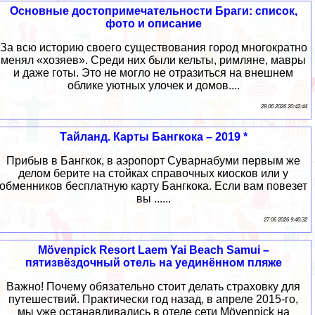
Основные достопримечательности Браги: список,
фото и описание
За всю историю своего существования город многократно
менял «хозяев». Среди них были кельты, римляне, мавры
и даже готы. Это не могло не отразиться на внешнем
облике уютных улочек и домов....
28 06 2026 20:42:44
Тайланд. Карты Бангкока – 2019 *
Прибыв в Бангкок, в аэропорт Суварнабуми первым же
делом берите на стойках справочных киосков или у
обменников бесплатную карту Бангкока. Если вам повезет
вы ......
27 06 2026 9:40:32
Mövenpick Resort Laem Yai Beach Samui –
пятизвёздочный отель на уединённом пляже
Важно! Почему обязательно стоит делать страховку для
путешествий. Практически год назад, в апреле 2015-го,
мы уже останавливались в отеле сети Mövenpick на