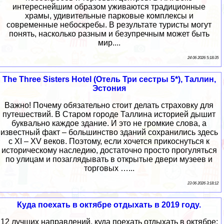
интереснейшим образом уживаются традиционные
храмы, удивительные парковые комплексы и
современные небоскребы. В результате туристы могут
понять, насколько разным и безупречным может быть
мир....
24 06 2026 5:18:35
The Three Sisters Hotel (Отель Три сестры 5*), Таллин,
Эстония
Важно! Почему обязательно стоит делать страховку для
путешествий. В Старом городе Таллина историей дышит
буквально каждое здание. И это не громкие слова, а
известный факт – большинство зданий сохранились здесь
с XI – XV веков. Поэтому, если хочется прикоснуться к
историческому наследию, достаточно просто прогуляться
по улицам и позаглядывать в открытые двери музеев и
торговых …...
23 06 2026 3:18:12
Куда поехать в октябре отдыхать в 2019 году.
12 лучших направлений, куда поехать отдыхать в октябре: