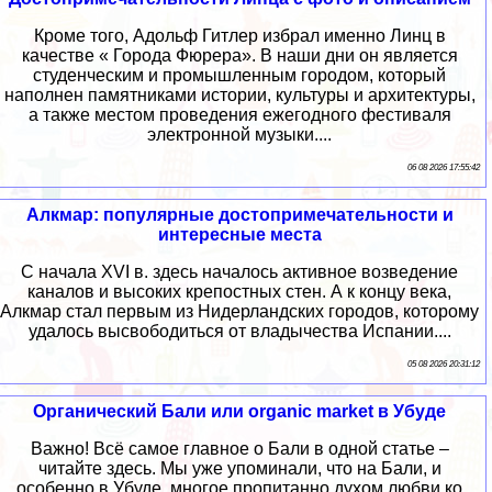
Кроме того, Адольф Гитлер избрал именно Линц в
качестве « Города Фюрера». В наши дни он является
студенческим и промышленным городом, который
наполнен памятниками истории, культуры и архитектуры,
а также местом проведения ежегодного фестиваля
электронной музыки....
06 08 2026 17:55:42
Алкмар: популярные достопримечательности и
интересные места
С начала XVI в. здесь началось активное возведение
каналов и высоких крепостных стен. А к концу века,
Алкмар стал первым из Нидерландских городов, которому
удалось высвободиться от владычества Испании....
05 08 2026 20:31:12
Органический Бали или organic market в Убуде
Важно! Всё самое главное о Бали в одной статье –
читайте здесь. Мы уже упоминали, что на Бали, и
особенно в Убуде, многое пропитанно духом любви ко