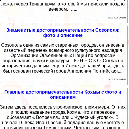
лежал через Тривандрум, в который мы приехали поздно
вечером. …...
10 07 2026 2:46:21
Знаменитые достопримечательности Созополя:
фото и описание
Созополь один из самых старинных городов, он внесен в
известный перечень всемирного культурного наследия
Организации Объединенных Наций по вопросам
образования, науки и культуры – Ю Н Е С К О. Согласно
историческим данным, еще в 7 веке до нашей эры, здесь
был основан греческий город Апполония Понтийская....
09 07 2026 5:31:46
Главные достопримечательности Кохмы с фото и
описанием
Затем здесь поселилось угро-финское племя меря. От них
и пошло название города Кохма, что в переводе
обозначает « Вот земля» или « Чудесный уголок». В
начале 16 века Иван Грозный подарил данную «богатую
вотчину» князьям Темрюковым- Черкасским, а в конце