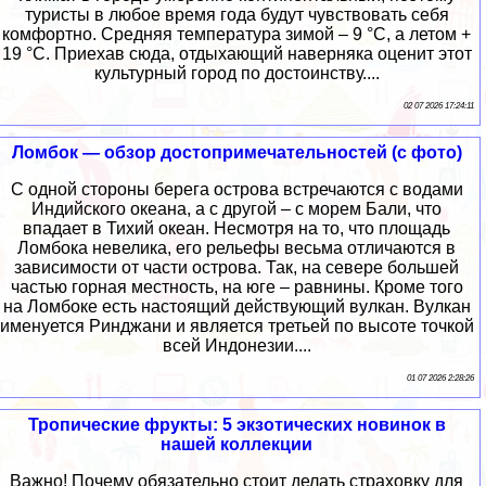
туристы в любое время года будут чувствовать себя
комфортно. Средняя температура зимой – 9 °C, а летом +
19 °C. Приехав сюда, отдыхающий наверняка оценит этот
культурный город по достоинству....
02 07 2026 17:24:11
Ломбок — обзор достопримечательностей (с фото)
С одной стороны берега острова встречаются с водами
Индийского океана, а с другой – с морем Бали, что
впадает в Тихий океан. Несмотря на то, что площадь
Ломбока невелика, его рельефы весьма отличаются в
зависимости от части острова. Так, на севере большей
частью горная местность, на юге – равнины. Кроме того
на Ломбоке есть настоящий действующий вулкан. Вулкан
именуется Ринджани и является третьей по высоте точкой
всей Индонезии....
01 07 2026 2:28:26
Тропические фрукты: 5 экзотических новинок в
нашей коллекции
Важно! Почему обязательно стоит делать страховку для