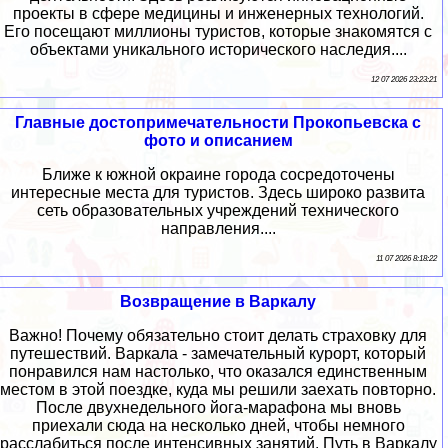
проекты в сфере медицины и инженерных технологий.
Его посещают миллионы туристов, которые знакомятся с
объектами уникального исторического наследия....
12 07 2026 23:23:21
Главные достопримечательности Прокопьевска с
фото и описанием
Ближе к южной окраине города сосредоточены
интересные места для туристов. Здесь широко развита
сеть образовательных учреждений технического
направления....
11 07 2026 8:18:22
Возвращение в Варкалу
Важно! Почему обязательно стоит делать страховку для
путешествий. Варкала - замечательный курорт, который
понравился нам настолько, что оказался единственным
местом в этой поездке, куда мы решили заехать повторно.
После двухнедельного йога-марафона мы вновь
приехали сюда на несколько дней, чтобы немного
расслабиться после интенсивных занятий. Путь в Варкалу