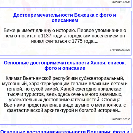
18 07 2026 6:20:41
Достопримечательности Бежецка с фото и
описанием
Бежецк имеет длинную историю. Первое упоминание о
нем относится к 1137 году, а городским поселением он
начал считаться с 1775 года....
17 07 2026 23:19:21
Основные достопримечательности Ханоя: список,
фото и описание
Климат Вьетнамской республики субэкваториальный,
муссонный, характеризующим теплым влажным летом и
теплой, но сухой зимой. Ханой ежегодно привлекает
тысячи туристов, ведь здесь очень много значимых,
увлекательных достопримечательностей. Столица
Вьетнама представлена в виде шумного мегаполиса, с
фантастической архитектурой и богатой историей....
16 07 2026 2:22:57
Основные достопримечательности Болгарии: фото и