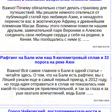
Важно! Почему обязательно стоит делать страховку для
путешествий. Мы решили немного отвлечься от
публикаций статей про любимую Азию, и ненадолго
перенести вас в экзотическую Африку, к древнейшим
племенам Масаи. Воины этого племени помогли нашим
друзьям, замечательной паре Веронике и Алексею
соединить свои любящие сердца у себя на родине, в
Кении. Мы пообщались с ними (с …...
06 07 2026 19:57:35
Рафтинг на Бали или наш 9-километровый сплав и 33
порога на реке Аюн
Важно! Всё самое главное о Бали в одной статье –
читайте здесь. О том, что на Бали есть рафтинг, мы с
Лёшей узнали еще в самый первый приезд, в 2012 году,
но тогда идея отправиться в сплав не показалась нам
какой-то слишком уж привлекательной, и так за глаза и за
уши хватало впечатлений, ведь Бали …...
05 07 2026 1:58:42
Город Чайковский: достопримечательности и